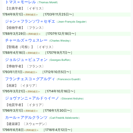
トマス＝モーレル
（Thomas Morell）
【古典学者】 〔イギリス〕
1784年9月1日
［1703年11月25日〜］
≪満80歳没≫
ジャン＝フランソワ＝セギエ
（Jean-François Seguier）
【植物学者】 〔フランス〕
1788年3月29日
［1707年12月18日〜］
≪満80歳没≫
チャールズ＝ウェスレー
（Charles Wesley）
【聖職者（司祭）】 〔イギリス〕
1788年4月16日
［1707年9月7日〜］
≪満80歳没≫
ジョルジュ＝ビュフォン
（Georges Buffon）
【博物学者】 〔フランス〕
1793年1月1日
［1712年10月5日〜］
≪満80歳没≫
フランチェスコ＝グアルディ
（Francesco Guardi）
【画家】 〔イタリア〕
1795年3月21日
［1714年10月16日〜］
≪満80歳没≫
ジョヴァンニ＝アルドゥイーノ
（Giovanni Arduino）
【地質学者】 〔イタリア〕
1796年3月1日
［1716年1月30日〜］
≪満80歳没≫
カール＝アデルクランツ
（Carl Fredrik Adelcrantz）
【建築家】 〔スウェーデン〕
1796年6月8日
［1716年4月12日〜］
≪満80歳没≫