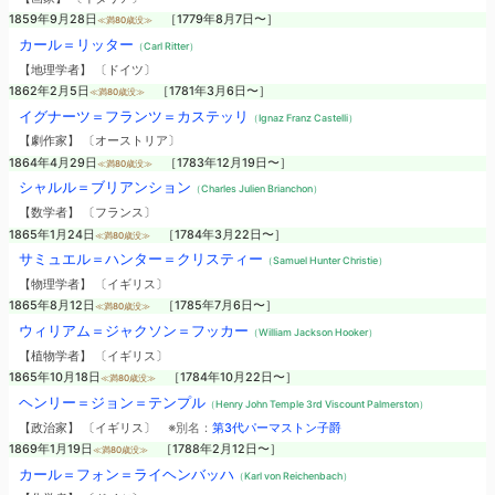
1859年9月28日
［1779年8月7日〜］
≪満80歳没≫
カール＝リッター
（Carl Ritter）
【地理学者】 〔ドイツ〕
1862年2月5日
［1781年3月6日〜］
≪満80歳没≫
イグナーツ＝フランツ＝カステッリ
（Ignaz Franz Castelli）
【劇作家】 〔オーストリア〕
1864年4月29日
［1783年12月19日〜］
≪満80歳没≫
シャルル＝ブリアンション
（Charles Julien Brianchon）
【数学者】 〔フランス〕
1865年1月24日
［1784年3月22日〜］
≪満80歳没≫
サミュエル＝ハンター＝クリスティー
（Samuel Hunter Christie）
【物理学者】 〔イギリス〕
1865年8月12日
［1785年7月6日〜］
≪満80歳没≫
ウィリアム＝ジャクソン＝フッカー
（William Jackson Hooker）
【植物学者】 〔イギリス〕
1865年10月18日
［1784年10月22日〜］
≪満80歳没≫
ヘンリー＝ジョン＝テンプル
（Henry John Temple 3rd Viscount Palmerston）
【政治家】 〔イギリス〕
※別名：
第3代パーマストン子爵
1869年1月19日
［1788年2月12日〜］
≪満80歳没≫
カール＝フォン＝ライヘンバッハ
（Karl von Reichenbach）