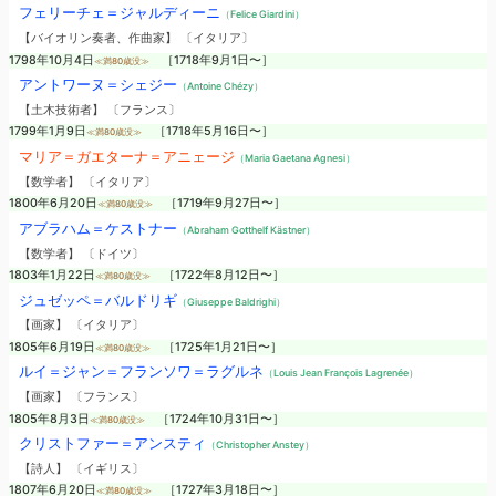
フェリーチェ＝ジャルディーニ
（Felice Giardini）
【バイオリン奏者、作曲家】 〔イタリア〕
1798年10月4日
［1718年9月1日〜］
≪満80歳没≫
アントワーヌ＝シェジー
（Antoine Chézy）
【土木技術者】 〔フランス〕
1799年1月9日
［1718年5月16日〜］
≪満80歳没≫
マリア＝ガエターナ＝アニェージ
（Maria Gaetana Agnesi）
【数学者】 〔イタリア〕
1800年6月20日
［1719年9月27日〜］
≪満80歳没≫
アブラハム＝ケストナー
（Abraham Gotthelf Kästner）
【数学者】 〔ドイツ〕
1803年1月22日
［1722年8月12日〜］
≪満80歳没≫
ジュゼッペ＝バルドリギ
（Giuseppe Baldrighi）
【画家】 〔イタリア〕
1805年6月19日
［1725年1月21日〜］
≪満80歳没≫
ルイ＝ジャン＝フランソワ＝ラグルネ
（Louis Jean François Lagrenée）
【画家】 〔フランス〕
1805年8月3日
［1724年10月31日〜］
≪満80歳没≫
クリストファー＝アンスティ
（Christopher Anstey）
【詩人】 〔イギリス〕
1807年6月20日
［1727年3月18日〜］
≪満80歳没≫