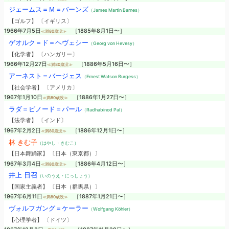
ジェームス＝Ｍ＝バーンズ
（James Martin Barnes）
【ゴルフ】 〔イギリス〕
1966年7月5日
［1885年8月1日〜］
≪満80歳没≫
ゲオルク＝ド＝ヘヴェシー
（Georg von Hevesy）
【化学者】 〔ハンガリー〕
1966年12月27日
［1886年5月16日〜］
≪満80歳没≫
アーネスト＝バージェス
（Ernest Watson Burgess）
【社会学者】 〔アメリカ〕
1967年1月10日
［1886年1月27日〜］
≪満80歳没≫
ラダ＝ビノード＝パール
（Radhabinod Pal）
【法学者】 〔インド〕
1967年2月2日
［1886年12月1日〜］
≪満80歳没≫
林 きむ子
（はやし・きむこ）
【日本舞踊家】 〔日本（東京都）〕
1967年3月4日
［1886年4月12日〜］
≪満80歳没≫
井上 日召
（いのうえ・にっしょう）
【国家主義者】 〔日本（群馬県）〕
1967年6月11日
［1887年1月21日〜］
≪満80歳没≫
ヴォルフガング＝ケーラー
（Wolfgang Köhler）
【心理学者】 〔ドイツ〕