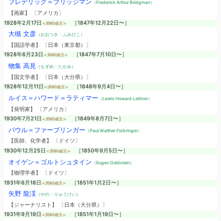
フレデリック＝ブリッジマン
（Frederick Arthur Bridgman）
【画家】 〔アメリカ〕
1928年2月17日
［1847年12月22日〜］
≪満80歳没≫
大槻 文彦
（おおつき・ふみひこ）
【国語学者】 〔日本（東京都）〕
1928年6月23日
［1847年7月10日〜］
≪満80歳没≫
物集 高見
（もずめ・たかみ）
【国文学者】 〔日本（大分県）〕
1928年12月11日
［1848年9月4日〜］
≪満80歳没≫
ルイス＝ハワード＝ラティマー
（Lewis Howard Latimer）
【発明家】 〔アメリカ〕
1930年7月21日
［1849年8月7日〜］
≪満80歳没≫
パウル＝ファーブリンガー
（Paul Walther Fürbringer）
【医師、化学者】 〔ドイツ〕
1930年12月25日
［1850年9月5日〜］
≪満80歳没≫
オイゲン＝ゴルトシュタイン
（Eugen Goldstein）
【物理学者】 〔ドイツ〕
1931年6月18日
［1851年1月2日〜］
≪満80歳没≫
矢野 龍渓
（やの・りゅうけい）
【ジャーナリスト】 〔日本（大分県）〕
1931年9月19日
［1851年1月19日〜］
≪満80歳没≫