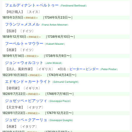
フェルディナント＝ベルトゥー
（Ferdinand Berthoud）
【時計職人】 〔スイス〕
1815年3月5日
［1734年5月23日〜］
≪満80歳没≫
フランツ＝メスメル
（Franz Anton Mesmer）
【医師】 〔ドイツ〕
1818年12月10日
［1738年6月10日〜］
≪満80歳没≫
フーベルト＝マウラー
（Hubert Maurer）
【画家】 〔ドイツ〕
1819年1月14日
［1738年5月9日〜］
≪満80歳没≫
ジョン＝ウォルコット
（John Wolcot）
【詩人、風刺作家】 〔イギリス〕
※別名：
ピーター＝ピンダー
（Peter Pindar）
1823年10月30日
［1743年4月24日〜］
≪満80歳没≫
エドモンド＝カートライト
（Edmund Cartwright）
【発明家】 〔イギリス〕
1826年7月22日
［1746年7月16日〜］
≪満80歳没≫
ジュゼッペ＝ピアッツィ
（Giuseppe Piazzi）
【天文学者】 〔イタリア〕
1828年1月23日
［1747年12月2日〜］
≪満80歳没≫
ジュゼッペ＝クアーリョ
（Giuseppe Quaglio）
【画家】 〔イタリア〕