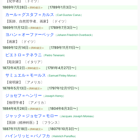
【化学者】 〔ドイツ〕
1869年7月28日
［1789年1月3日〜］
≪満80歳没≫
カール＝グスタフ＝カルス
（Carl Gustav Carus）
【医師、自然哲学者、画家】 〔ドイツ〕
1869年11月12日
［1789年7月3日〜］
≪満80歳没≫
ヨハン＝オーファーベック
（Johann Friedrich Overbeck）
【画家】 〔ドイツ〕
1869年12月14日
［1789年11月11日〜］
≪満80歳没≫
ピエトロ＝テネラニ
（Pietro Tenerani）
【彫刻家】 〔イタリア〕
1872年4月2日
［1791年4月27日〜］
≪満80歳没≫
サミュエル＝モールス
（Samuel Finley Morse）
【発明家】 〔アメリカ〕
1878年5月13日
［1797年12月17日〜］
≪満80歳没≫
ジョセフ＝ヘンリー
（Joseph Henry）
【物理学者】 〔アメリカ〕
1884年6月26日
［1804年6月3日〜］
≪満80歳没≫
ジャック＝ジョセフ＝モロー
（Jacques Joseph Moreau）
【医師（精神科医）】 〔フランス〕
1887年11月18日
［1807年10月3日〜］
≪満80歳没≫
ハインリッヒ＝パノフカ
（Heinrich Panofka）