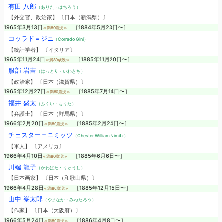
有田 八郎
（ありた・はちろう）
【外交官、政治家】 〔日本（新潟県）〕
1965年3月13日
［1884年5月23日〜］
≪満80歳没≫
コッラド＝ジニ
（Corrado Gini）
【統計学者】 〔イタリア〕
1965年11月24日
［1885年11月20日〜］
≪満80歳没≫
服部 岩吉
（はっとり・いわきち）
【政治家】 〔日本（滋賀県）〕
1965年12月27日
［1885年7月14日〜］
≪満80歳没≫
福井 盛太
（ふくい・もりた）
【弁護士】 〔日本（群馬県）〕
1966年2月20日
［1885年2月24日〜］
≪満80歳没≫
チェスター＝ニミッツ
（Chester William Nimitz）
【軍人】 〔アメリカ〕
1966年4月10日
［1885年6月6日〜］
≪満80歳没≫
川端 龍子
（かわばた・りゅうし）
【日本画家】 〔日本（和歌山県）〕
1966年4月28日
［1885年12月15日〜］
≪満80歳没≫
山中 峯太郎
（やまなか・みねたろう）
【作家】 〔日本（大阪府）〕
1966年5月24日
［1886年4月8日〜］
≪満80歳没≫