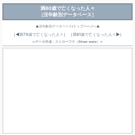
満80歳で亡くなった人々
［没年齢別データベース］
▲
没年齢別データベース
/トップページへ▲
［◀
満79歳で亡くなった人々
］
［
満81歳で亡くなった人々
▶］
≪データ作成：ストローワラ（Straw-wara）≫