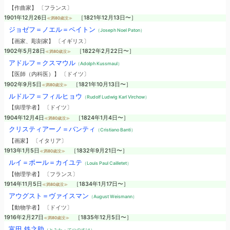
【作曲家】 〔フランス〕
1901年12月26日
［1821年12月13日〜］
≪満80歳没≫
ジョゼフ＝ノエル＝ペイトン
（Joseph Noel Paton）
【画家、彫刻家】 〔イギリス〕
1902年5月28日
［1822年2月22日〜］
≪満80歳没≫
アドルフ＝クスマウル
（Adolph Kussmaul）
【医師（内科医）】 〔ドイツ〕
1902年9月5日
［1821年10月13日〜］
≪満80歳没≫
ルドルフ＝フィルヒョウ
（Rudolf Ludwig Karl Virchow）
【病理学者】 〔ドイツ〕
1904年12月4日
［1824年1月4日〜］
≪満80歳没≫
クリスティアーノ＝バンティ
（Cristiano Banti）
【画家】 〔イタリア〕
1913年1月5日
［1832年9月21日〜］
≪満80歳没≫
ルイ＝ポール＝カイユテ
（Louis Paul Cailletet）
【物理学者】 〔フランス〕
1914年11月5日
［1834年1月17日〜］
≪満80歳没≫
アウグスト＝ヴァイスマン
（August Weismann）
【動物学者】 〔ドイツ〕
1916年2月27日
［1835年12月5日〜］
≪満80歳没≫
富田 鉄之助
（とみた・てつのすけ）