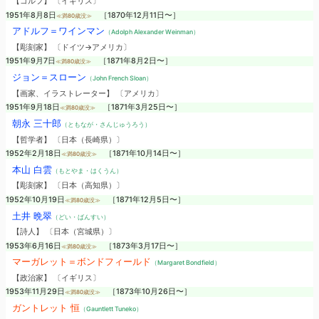
【ゴルフ】 〔イギリス〕
1951年8月8日
［1870年12月11日〜］
≪満80歳没≫
アドルフ＝ワインマン
（Adolph Alexander Weinman）
【彫刻家】 〔ドイツ→アメリカ〕
1951年9月7日
［1871年8月2日〜］
≪満80歳没≫
ジョン＝スローン
（John French Sloan）
【画家、イラストレーター】 〔アメリカ〕
1951年9月18日
［1871年3月25日〜］
≪満80歳没≫
朝永 三十郎
（ともなが・さんじゅうろう）
【哲学者】 〔日本（長崎県）〕
1952年2月18日
［1871年10月14日〜］
≪満80歳没≫
本山 白雲
（もとやま・はくうん）
【彫刻家】 〔日本（高知県）〕
1952年10月19日
［1871年12月5日〜］
≪満80歳没≫
土井 晩翠
（どい・ばんすい）
【詩人】 〔日本（宮城県）〕
1953年6月16日
［1873年3月17日〜］
≪満80歳没≫
マーガレット＝ボンドフィールド
（Margaret Bondfield）
【政治家】 〔イギリス〕
1953年11月29日
［1873年10月26日〜］
≪満80歳没≫
ガントレット 恒
（Gauntlett Tuneko）