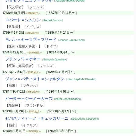
ジョゼフ＝ニコラ＝ドリル
（Joseph-Nicolas Delisle）
【天文学者】 〔フランス〕
1768年10月1日
［1687年10月14日〜］
≪満80歳没≫
ロバート＝シムソン
（Robert Simson）
【数学者】 〔イギリス〕
1769年9月3日
［1689年4月21日〜］
≪満80歳没≫
ヨハン＝ヤーコプ＝フリード
（Johann Jakob Fried）
【医師（産婦人科医）】 〔ドイツ〕
1774年12月16日
［1694年6月4日〜］
≪満80歳没≫
フランソワ＝ケネー
（François Quesney）
【医師、経済学者】 〔フランス〕
1779年12月6日
［1699年11月2日〜］
≪満80歳没≫
ジャン＝バティスト＝シャルダン
（Jean Baptiste Chardin）
【画家】 〔フランス〕
1781年9月12日
［1691年1月16日〜］
≪満80歳没≫
ピーター＝シーメーカーズ
（Peter Scheemakers）
【彫刻家】 〔フランドル〕
1783年8月26日
［1703年5月17日〜］
≪満80歳没≫
セバスティアーノ＝チェッカリーニ
（Sebastiano Ceccarini）
【画家】 〔イタリア〕
1784年2月19日
［1703年3月18日〜］
≪満80歳没≫