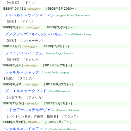
【作曲家】 〔ドイツ〕
1888年10月18日
［1808年9月20日〜］
≪満80歳没≫
アルベルト＝ツィンマーマン
（August Albert Zimmermann）
【画家】 〔ドイツ〕
1890年9月20日
［1810年3月14日〜］
≪満80歳没≫
グスタフ＝ヴィルヘルム＝パルム
（Gustaf Wilhelm Palm）
【画家】 〔スウェーデン〕
1891年4月7日
［1810年7月5日〜］
≪満80歳没≫
フィニアス＝バーナム
（Phineas Taylor Barnum）
【興行師】 〔アメリカ〕
1894年5月7日
［1813年5月23日〜］
≪満80歳没≫
シャルル＝ジャック
（Charles Emile Jacque）
【画家】 〔フランス〕
1895年6月11日
［1814年9月27日〜］
≪満80歳没≫
ダニエル＝カークウッド
（Daniel Kirkwood）
【天文学者】 〔アメリカ〕
1897年11月5日
［1817年5月31日〜］
≪満80歳没≫
エドゥアール＝デルデヴェス
（Edouard Deldevez）
【バイオリン奏者、作曲家、指揮者】 〔フランス〕
1900年3月19日
［1819年7月2日〜］
≪満80歳没≫
シャルル＝ルイ＝アノン
（Charles-Louis Hanon）