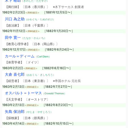
木下 唯助
（きのした・ただすけ）
【興行師】 〔日本（香川県）〕
※木下サーカス 創業者
1962年2月23日
［1881年12月5日〜］
≪満80歳没≫
川口 為之助
（かわぐち・ためのすけ）
【政治家】 〔日本（千葉県）〕
1962年11月12日
［1882年1月20日〜］
≪満80歳没≫
田中 寛一
（たなか・かんいち）
【教育心理学者】 〔日本（岡山県）〕
1962年12月17日
［1882年6月24日〜］
≪満80歳没≫
カール＝ディーム
（Carl Diem）
【体育学者】 〔ドイツ〕
1963年2月2日
［1882年6月16日〜］
≪満80歳没≫
大倉 喜七郎
（おおくら・きしちろう）
【経営者】 〔日本（東京都）〕
※帝国ホテル 元社長
1963年2月13日
［1882年7月27日〜］
≪満80歳没≫
オスバルト＝トーマス
（Oswald Thomas）
【天文学者】 〔オーストリア〕
1963年2月13日
［1882年8月23日〜］
≪満80歳没≫
矢島 保治郎
（やじま・やすじろう）
【探検家】 〔日本（群馬県）〕
1963年4月14日
［1882年10月15日〜］
≪満80歳没≫