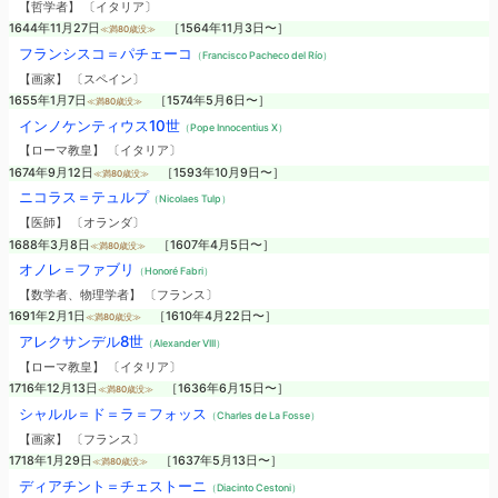
【哲学者】 〔イタリア〕
1644年11月27日
［1564年11月3日〜］
≪満80歳没≫
フランシスコ＝パチェーコ
（Francisco Pacheco del Río）
【画家】 〔スペイン〕
1655年1月7日
［1574年5月6日〜］
≪満80歳没≫
インノケンティウス10世
（Pope Innocentius X）
【ローマ教皇】 〔イタリア〕
1674年9月12日
［1593年10月9日〜］
≪満80歳没≫
ニコラス＝テュルプ
（Nicolaes Tulp）
【医師】 〔オランダ〕
1688年3月8日
［1607年4月5日〜］
≪満80歳没≫
オノレ＝ファブリ
（Honoré Fabri）
【数学者、物理学者】 〔フランス〕
1691年2月1日
［1610年4月22日〜］
≪満80歳没≫
アレクサンデル8世
（Alexander VIII）
【ローマ教皇】 〔イタリア〕
1716年12月13日
［1636年6月15日〜］
≪満80歳没≫
シャルル＝ド＝ラ＝フォッス
（Charles de La Fosse）
【画家】 〔フランス〕
1718年1月29日
［1637年5月13日〜］
≪満80歳没≫
ディアチント＝チェストーニ
（Diacinto Cestoni）