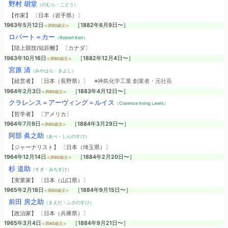
野村 胡堂
（のむら・こどう）
【作家】 〔日本（岩手県）〕
1963年5月12日
［1882年6月9日〜］
≪満80歳没≫
ロバート＝カー
（Robert Kerr）
【陸上競技/短距離】 〔カナダ〕
1963年10月16日
［1882年12月4日〜］
≪満80歳没≫
宮原 清
（みやはら・きよし）
【経営者】 〔日本（長野県）〕
※神島化学工業 創業者・元社長
1964年2月3日
［1883年4月12日〜］
≪満80歳没≫
クラレンス＝アーヴィング＝ルイス
（Clarence Irving Lewis）
【哲学者】 〔アメリカ〕
1964年7月9日
［1884年3月29日〜］
≪満80歳没≫
阿部 眞之助
（あべ・しんのすけ）
【ジャーナリスト】 〔日本（埼玉県）〕
1964年12月14日
［1884年2月20日〜］
≪満80歳没≫
杉 道助
（すぎ・みちすけ）
【実業家】 〔日本（山口県）〕
1965年2月18日
［1884年9月15日〜］
≪満80歳没≫
前田 房之助
（まえだ・ふさのすけ）
【政治家】 〔日本（兵庫県）〕
1965年3月4日
［1884年9月21日〜］
≪満80歳没≫