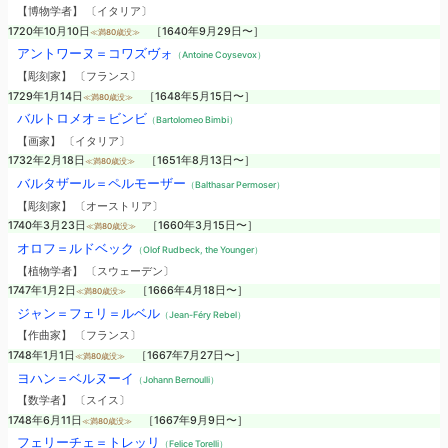
【博物学者】 〔イタリア〕
1720年10月10日
［1640年9月29日〜］
≪満80歳没≫
アントワーヌ＝コワズヴォ
（Antoine Coysevox）
【彫刻家】 〔フランス〕
1729年1月14日
［1648年5月15日〜］
≪満80歳没≫
バルトロメオ＝ビンビ
（Bartolomeo Bimbi）
【画家】 〔イタリア〕
1732年2月18日
［1651年8月13日〜］
≪満80歳没≫
バルタザール＝ペルモーザー
（Balthasar Permoser）
【彫刻家】 〔オーストリア〕
1740年3月23日
［1660年3月15日〜］
≪満80歳没≫
オロフ＝ルドベック
（Olof Rudbeck, the Younger）
【植物学者】 〔スウェーデン〕
1747年1月2日
［1666年4月18日〜］
≪満80歳没≫
ジャン＝フェリ＝ルベル
（Jean-Féry Rebel）
【作曲家】 〔フランス〕
1748年1月1日
［1667年7月27日〜］
≪満80歳没≫
ヨハン＝ベルヌーイ
（Johann Bernoulli）
【数学者】 〔スイス〕
1748年6月11日
［1667年9月9日〜］
≪満80歳没≫
フェリーチェ＝トレッリ
（Felice Torelli）