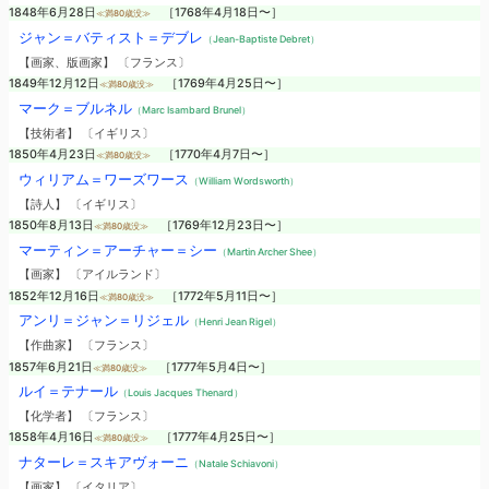
1848年6月28日
［1768年4月18日〜］
≪満80歳没≫
ジャン＝バティスト＝デブレ
（Jean-Baptiste Debret）
【画家、版画家】 〔フランス〕
1849年12月12日
［1769年4月25日〜］
≪満80歳没≫
マーク＝ブルネル
（Marc Isambard Brunel）
【技術者】 〔イギリス〕
1850年4月23日
［1770年4月7日〜］
≪満80歳没≫
ウィリアム＝ワーズワース
（William Wordsworth）
【詩人】 〔イギリス〕
1850年8月13日
［1769年12月23日〜］
≪満80歳没≫
マーティン＝アーチャー＝シー
（Martin Archer Shee）
【画家】 〔アイルランド〕
1852年12月16日
［1772年5月11日〜］
≪満80歳没≫
アンリ＝ジャン＝リジェル
（Henri Jean Rigel）
【作曲家】 〔フランス〕
1857年6月21日
［1777年5月4日〜］
≪満80歳没≫
ルイ＝テナール
（Louis Jacques Thenard）
【化学者】 〔フランス〕
1858年4月16日
［1777年4月25日〜］
≪満80歳没≫
ナターレ＝スキアヴォーニ
（Natale Schiavoni）
【画家】 〔イタリア〕