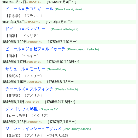
1837年8月12日
［1756年11月3日〜］
≪満80歳没≫
ピエール＝ラロミギエール
（Pierre Laromiguiere）
【哲学者】 〔フランス〕
1840年3月4日
［1759年3月19日〜］
≪満80歳没≫
ドメニコ＝ペレグリーニ
（Domenico Pellegrini）
【画家】 〔イタリア〕
1840年6月20日
［1759年7月10日〜］
≪満80歳没≫
ピエール＝ジョゼフ＝ルドゥーテ
（Pierre-Joseph Redoute）
【画家】 〔ベルギー〕
1843年4月17日
［1762年10月23日〜］
≪満80歳没≫
サミュエル＝モーリー
（Samuel Morey）
【発明家】 〔アメリカ〕
1844年4月15日
［1763年8月8日〜］
≪満80歳没≫
チャールズ＝ブルフィンチ
（Charles Bulfinch）
【建築家】 〔アメリカ〕
1846年6月1日
［1765年9月18日〜］
≪満80歳没≫
グレゴリウス16世
（Gregorius XVI）
【ローマ教皇】 〔イタリア〕
1848年2月23日
［1767年7月11日〜］
≪満80歳没≫
ジョン＝クインシー＝アダムズ
（John Quincy Adams）
【政治家】 〔アメリカ〕
※第6代大統領