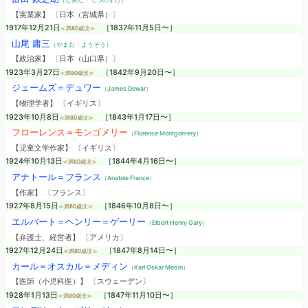
【実業家】 〔日本（宮城県）〕
1917年12月21日
［1837年11月5日〜］
≪満80歳没≫
山尾 庸三
（やまお・ようぞう）
【政治家】 〔日本（山口県）〕
1923年3月27日
［1842年9月20日〜］
≪満80歳没≫
ジェームズ＝デュワー
（James Dewar）
【物理学者】 〔イギリス〕
1923年10月8日
［1843年1月17日〜］
≪満80歳没≫
フローレンス＝モンゴメリー
（Florence Montgomery）
【児童文学作家】 〔イギリス〕
1924年10月13日
［1844年4月16日〜］
≪満80歳没≫
アナトール＝フランス
（Anatole France）
【作家】 〔フランス〕
1927年8月15日
［1846年10月8日〜］
≪満80歳没≫
エルバート＝ヘンリー＝ゲーリー
（Elbert Henry Gary）
【弁護士、経営者】 〔アメリカ〕
1927年12月24日
［1847年8月14日〜］
≪満80歳没≫
カール＝オスカル＝メディン
（Karl Oskar Medin）
【医師（小児科医）】 〔スウェーデン〕
1928年1月13日
［1847年11月10日〜］
≪満80歳没≫