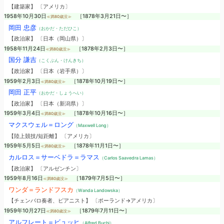
【建築家】 〔アメリカ〕
1958年10月30日
［1878年3月21日〜］
≪満80歳没≫
岡田 忠彦
（おかだ・ただひこ）
【政治家】 〔日本（岡山県）〕
1958年11月24日
［1878年2月3日〜］
≪満80歳没≫
国分 謙吉
（こくぶん・けんきち）
【政治家】 〔日本（岩手県）〕
1959年2月3日
［1878年10月19日〜］
≪満80歳没≫
岡田 正平
（おかだ・しょうへい）
【政治家】 〔日本（新潟県）〕
1959年3月4日
［1878年10月16日〜］
≪満80歳没≫
マクスウェル＝ロング
（Maxwell Long）
【陸上競技/短距離】 〔アメリカ〕
1959年5月5日
［1878年11月1日〜］
≪満80歳没≫
カルロス＝サーベドラ＝ラマス
（Carlos Saavedra Lamas）
【政治家】 〔アルゼンチン〕
1959年8月16日
［1879年7月5日〜］
≪満80歳没≫
ワンダ＝ランドフスカ
（Wanda Landowska）
【チェンバロ奏者、ピアニスト】 〔ポーランド→アメリカ〕
1959年10月27日
［1879年7月11日〜］
≪満80歳没≫
アルフレート＝ビュッヒ
（Alfred Buchi）