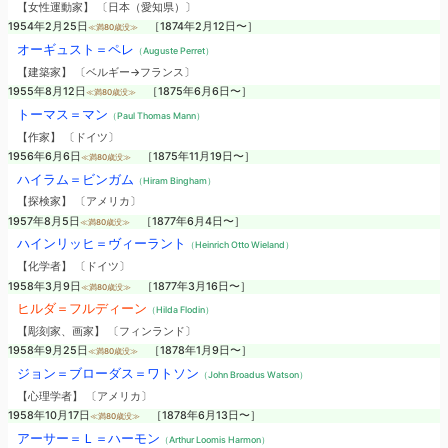
【女性運動家】 〔日本（愛知県）〕
1954年2月25日
［1874年2月12日〜］
≪満80歳没≫
オーギュスト＝ペレ
（Auguste Perret）
【建築家】 〔ベルギー→フランス〕
1955年8月12日
［1875年6月6日〜］
≪満80歳没≫
トーマス＝マン
（Paul Thomas Mann）
【作家】 〔ドイツ〕
1956年6月6日
［1875年11月19日〜］
≪満80歳没≫
ハイラム＝ビンガム
（Hiram Bingham）
【探検家】 〔アメリカ〕
1957年8月5日
［1877年6月4日〜］
≪満80歳没≫
ハインリッヒ＝ヴィーラント
（Heinrich Otto Wieland）
【化学者】 〔ドイツ〕
1958年3月9日
［1877年3月16日〜］
≪満80歳没≫
ヒルダ＝フルディーン
（Hilda Flodin）
【彫刻家、画家】 〔フィンランド〕
1958年9月25日
［1878年1月9日〜］
≪満80歳没≫
ジョン＝ブローダス＝ワトソン
（John Broadus Watson）
【心理学者】 〔アメリカ〕
1958年10月17日
［1878年6月13日〜］
≪満80歳没≫
アーサー＝Ｌ＝ハーモン
（Arthur Loomis Harmon）