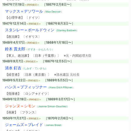
1947年7月19日
［1867年2月8日〜］
≪満80歳没≫
マックス＝デソワール
（Max Dessoir）
【心理学者】 〔ドイツ〕
1947年12月14日
［1867年8月3日〜］
≪満80歳没≫
スタンレー＝ボールドウィン
（Stanley Baldwin）
【政治家】 〔イギリス〕
1948年4月17日
［1868年1月18日〜］
≪満80歳没≫
鈴木 貫太郎
（すずき・かんたろう）
【軍人、政治家】 〔日本（千葉県）〕
※元・内閣総理大臣
1948年9月7日
［1867年12月5日〜］
≪満80歳没≫
清水 釘吉
（しみず・ていきち）
【経営者】 〔日本（東京都）〕
※清水建設 元社長
1949年5月22日
［1869年5月5日〜］
≪満80歳没≫
ハンス＝プフィッツナー
（Hans Erich Pfitzner）
【指揮者】 〔ロシア→ドイツ〕
1949年12月19日
［1869年3月17日〜］
≪満80歳没≫
ジャンヌ＝シモン
（Jeanne Simon-Dauchez）
【画家】 〔フランス〕
1950年11月27日
［1870年2月6日〜］
≪満80歳没≫
ジェームズ＝ブレイド
（James Braid）