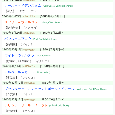
カール＝ヘイデンスタム
（Carl Gustaf von Heidenstam）
【詩人】 〔スウェーデン〕
1940年8月22日
［1860年7月31日〜］
≪満80歳没≫
メアリー＝ウォルコット
（Mary Vaux Walcott）
【博物学者】 〔アメリカ〕
1940年8月24日
［1860年8月22日〜］
≪満80歳没≫
パウル＝ニプコウ
（Paul Gottlieb Nipkow）
【発明家】 〔ドイツ〕
1940年10月11日
［1860年5月3日〜］
≪満80歳没≫
ヴィト＝ヴォルテラ
（Vito Volterra）
【数学者、物理学者】 〔イタリア〕
1940年11月14日
［1860年3月3日〜］
≪満80歳没≫
アルベール＝カーン
（Albert Kahn）
【実業家】 〔フランス〕
1940年12月12日
［1860年1月12日〜］
≪満80歳没≫
ヴァルター＝フォン＝セントポール・イレール
（Walter von Saint Paul-Illaire）
【外交官】 〔ドイツ〕
1940年12月17日
［1860年6月8日〜］
≪満80歳没≫
アリシア＝ブール＝ストット
（Alicia Boole Stott）
【数学者】 〔イギリス〕