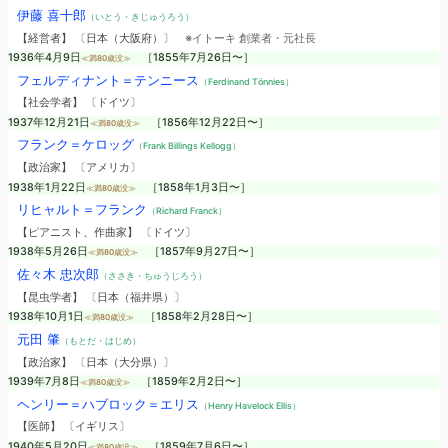
伊藤 喜十郎
（いとう・きじゅうろう）
【経営者】 〔日本（大阪府）〕
※イトーキ 創業者・元社長
1936年4月9日
［1855年7月26日〜］
≪満80歳没≫
フェルディナント＝テンニース
（Ferdinand Tönnies）
【社会学者】 〔ドイツ〕
1937年12月21日
［1856年12月22日〜］
≪満80歳没≫
フランク＝ケロッグ
（Frank Billings Kellogg）
【政治家】 〔アメリカ〕
1938年1月22日
［1858年1月3日〜］
≪満80歳没≫
リヒャルト＝フランク
（Richard Franck）
【ピアニスト、作曲家】 〔ドイツ〕
1938年5月26日
［1857年9月27日〜］
≪満80歳没≫
佐々木 忠次郎
（ささき・ちゅうじろう）
【昆虫学者】 〔日本（福井県）〕
1938年10月1日
［1858年2月28日〜］
≪満80歳没≫
元田 肇
（もとだ・はじめ）
【政治家】 〔日本（大分県）〕
1939年7月8日
［1859年2月2日〜］
≪満80歳没≫
ヘンリー＝ハブロック＝エリス
（Henry Havelock Ellis）
【医師】 〔イギリス〕
1940年5月20日
［1859年7月6日〜］
≪満80歳没≫