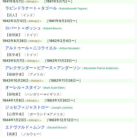
1941年8月7日
［1861年5月7日〜］
≪満80歳没≫
ラビンドラナート＝タゴール
（Rabindranath Tagore）
【詩人】 〔インド〕
1942年3月12日
［1861年9月23日〜］
≪満80歳没≫
ロバート＝ボッシュ
（Robert Bosch）
【発明家】 〔ドイツ〕
1942年8月28日
［1862年2月4日〜］
≪満80歳没≫
アルトゥール＝ニコライエル
（Arthur Nicolaier）
【医学者】 〔ドイツ〕
1943年5月7日
［1862年11月23日〜］
≪満80歳没≫
アレクサンダー＝ピアース＝アンダーソン
（Alexander Pierce Anderson）
【植物学者】 〔アメリカ〕
1943年10月26日
［1862年11月26日〜］
≪満80歳没≫
オーレル＝スタイン
（Mark Aurel Stein）
【探検家】 〔ハンガリー→イギリス〕
1944年1月8日
［1863年1月30日〜］
≪満80歳没≫
ジョセフ＝ジャストロー
（Joseph Jastrow）
【心理学者】 〔ポーランド→アメリカ〕
1944年1月23日
［1863年12月12日〜］
≪満80歳没≫
エドヴァルド＝ムンク
（Edvard Munch）
【画家】 〔ノルウェー〕