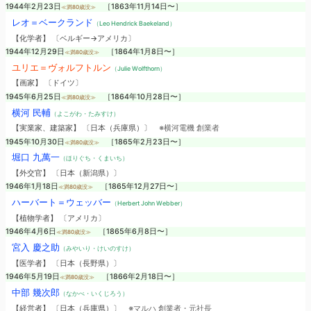
1944年2月23日
［1863年11月14日〜］
≪満80歳没≫
レオ＝ベークランド
（Leo Hendrick Baekeland）
【化学者】 〔ベルギー→アメリカ〕
1944年12月29日
［1864年1月8日〜］
≪満80歳没≫
ユリエ＝ヴォルフトルン
（Julie Wolfthorn）
【画家】 〔ドイツ〕
1945年6月25日
［1864年10月28日〜］
≪満80歳没≫
横河 民輔
（よこがわ・たみすけ）
【実業家、建築家】 〔日本（兵庫県）〕
※横河電機 創業者
1945年10月30日
［1865年2月23日〜］
≪満80歳没≫
堀口 九萬一
（ほりぐち・くまいち）
【外交官】 〔日本（新潟県）〕
1946年1月18日
［1865年12月27日〜］
≪満80歳没≫
ハーバート＝ウェッバー
（Herbert John Webber）
【植物学者】 〔アメリカ〕
1946年4月6日
［1865年6月8日〜］
≪満80歳没≫
宮入 慶之助
（みやいり・けいのすけ）
【医学者】 〔日本（長野県）〕
1946年5月19日
［1866年2月18日〜］
≪満80歳没≫
中部 幾次郎
（なかべ・いくじろう）
【経営者】 〔日本（兵庫県）〕
※マルハ 創業者・元社長