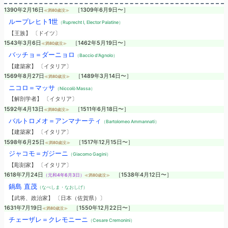
1390年2月16日
［1309年6月9日〜］
≪満80歳没≫
ループレヒト1世
（Ruprecht I, Elector Palatine）
【王族】 〔ドイツ〕
1543年3月6日
［1462年5月19日〜］
≪満80歳没≫
バッチョ＝ダーニョロ
（Baccio d'Agnolo）
【建築家】 〔イタリア〕
1569年8月27日
［1489年3月14日〜］
≪満80歳没≫
ニコロ＝マッサ
（Niccolò Massa）
【解剖学者】 〔イタリア〕
1592年4月13日
［1511年6月18日〜］
≪満80歳没≫
バルトロメオ＝アンマナーティ
（Bartolomeo Ammannati）
【建築家】 〔イタリア〕
1598年6月25日
［1517年12月15日〜］
≪満80歳没≫
ジャコモ＝ガジーニ
（Giacomo Gagini）
【彫刻家】 〔イタリア〕
1618年7月24日
［1538年4月12日〜］
（元和4年6月3日）
≪満80歳没≫
鍋島 直茂
（なべしま・なおしげ）
【武将、政治家】 〔日本（佐賀県）〕
1631年7月19日
［1550年12月22日〜］
≪満80歳没≫
チェーザレ＝クレモニーニ
（Cesare Cremonini）