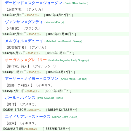
デービッド＝スター＝ジョーダン
（David Starr Jordan）
【魚類学者】 〔アメリカ〕
1931年12月2日
［1851年3月27日〜］
≪満80歳没≫
ヴァンサン＝ダンディ
（Vincent d'Indy）
【作曲家】 〔フランス〕
1931年12月26日
［1851年12月10日〜］
≪満80歳没≫
メルヴィル＝デューイ
（Melville Louis Kossuth Dewey）
【図書館学者】 〔アメリカ〕
1932年5月22日
［1852年3月15日〜］
≪満80歳没≫
オーガスタ＝グレゴリー
（Isabella Augusta, Lady Gregory）
【劇作家、詩人】 〔アイルランド〕
1933年10月12日
［1853年4月17日〜］
≪満80歳没≫
アーサー＝メイヨー＝ロブソン
（Arthur Mayo-Robson）
【医師（外科医）】 〔イギリス〕
1935年7月10日
［1855年3月1日〜］
≪満80歳没≫
ポール＝ハインズ
（Paul Aloysius Hines）
【野球】 〔アメリカ〕
1935年11月30日
［1854年12月23日〜］
≪満80歳没≫
エイドリアン＝ストークス
（Adrian Scott Stokes）
【画家】 〔イギリス〕
1936年2月1日
［1855年5月2日〜］
≪満80歳没≫