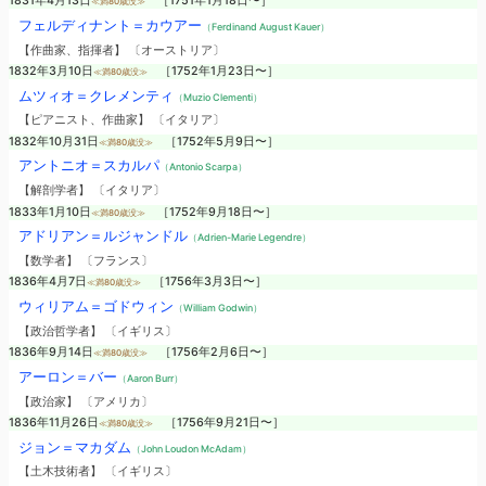
1831年4月13日
［1751年1月18日〜］
≪満80歳没≫
フェルディナント＝カウアー
（Ferdinand August Kauer）
【作曲家、指揮者】 〔オーストリア〕
1832年3月10日
［1752年1月23日〜］
≪満80歳没≫
ムツィオ＝クレメンティ
（Muzio Clementi）
【ピアニスト、作曲家】 〔イタリア〕
1832年10月31日
［1752年5月9日〜］
≪満80歳没≫
アントニオ＝スカルパ
（Antonio Scarpa）
【解剖学者】 〔イタリア〕
1833年1月10日
［1752年9月18日〜］
≪満80歳没≫
アドリアン＝ルジャンドル
（Adrien-Marie Legendre）
【数学者】 〔フランス〕
1836年4月7日
［1756年3月3日〜］
≪満80歳没≫
ウィリアム＝ゴドウィン
（William Godwin）
【政治哲学者】 〔イギリス〕
1836年9月14日
［1756年2月6日〜］
≪満80歳没≫
アーロン＝バー
（Aaron Burr）
【政治家】 〔アメリカ〕
1836年11月26日
［1756年9月21日〜］
≪満80歳没≫
ジョン＝マカダム
（John Loudon McAdam）
【土木技術者】 〔イギリス〕