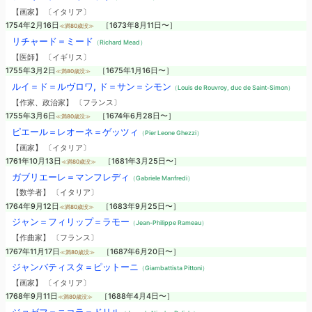
【画家】 〔イタリア〕
1754年2月16日
［1673年8月11日〜］
≪満80歳没≫
リチャード＝ミード
（Richard Mead）
【医師】 〔イギリス〕
1755年3月2日
［1675年1月16日〜］
≪満80歳没≫
ルイ＝ド＝ルヴロワ, ド＝サン＝シモン
（Louis de Rouvroy, duc de Saint-Simon）
【作家、政治家】 〔フランス〕
1755年3月6日
［1674年6月28日〜］
≪満80歳没≫
ピエール＝レオーネ＝ゲッツィ
（Pier Leone Ghezzi）
【画家】 〔イタリア〕
1761年10月13日
［1681年3月25日〜］
≪満80歳没≫
ガブリエーレ＝マンフレディ
（Gabriele Manfredi）
【数学者】 〔イタリア〕
1764年9月12日
［1683年9月25日〜］
≪満80歳没≫
ジャン＝フィリップ＝ラモー
（Jean-Philippe Rameau）
【作曲家】 〔フランス〕
1767年11月17日
［1687年6月20日〜］
≪満80歳没≫
ジャンバティスタ＝ピットーニ
（Giambattista Pittoni）
【画家】 〔イタリア〕
1768年9月11日
［1688年4月4日〜］
≪満80歳没≫