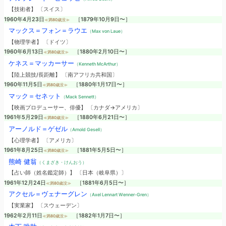
【技術者】 〔スイス〕
1960年4月23日
［1879年10月9日〜］
≪満80歳没≫
マックス＝フォン＝ラウエ
（Max von Laue）
【物理学者】 〔ドイツ〕
1960年6月13日
［1880年2月10日〜］
≪満80歳没≫
ケネス＝マッカーサー
（Kenneth McArthur）
【陸上競技/長距離】 〔南アフリカ共和国〕
1960年11月5日
［1880年1月17日〜］
≪満80歳没≫
マック＝セネット
（Mack Sennett）
【映画プロデューサー、俳優】 〔カナダ→アメリカ〕
1961年5月29日
［1880年6月21日〜］
≪満80歳没≫
アーノルド＝ゲゼル
（Arnold Gesell）
【心理学者】 〔アメリカ〕
1961年8月25日
［1881年5月5日〜］
≪満80歳没≫
熊崎 健翁
（くまざき・けんおう）
【占い師（姓名鑑定師）】 〔日本（岐阜県）〕
1961年12月24日
［1881年6月5日〜］
≪満80歳没≫
アクセル＝ヴェナーグレン
（Axel Lennart Wenner-Gren）
【実業家】 〔スウェーデン〕
1962年2月11日
［1882年1月7日〜］
≪満80歳没≫