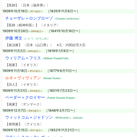
【医師】 〔日本（福井県）〕
1909年10月19日
［1835年11月6日〜］
≪満73歳没≫
チェーザレ＝ロンブローゾ
（Cesare Lombroso）
【医師（精神科医）】 〔イタリア〕
1909年10月26日
［1841年10月16日〜］
≪満68歳没≫
伊藤 博文
（いとう・ひろぶみ）
【政治家】 〔日本（山口県）〕
※元・内閣総理大臣
1909年11月2日
［1819年1月9日〜］
≪満90歳没≫
ウィリアム＝フリス
（William Powell Frith）
【画家】 〔イギリス〕
1909年11月18日
［1877年6月11日〜］
≪満32歳没≫
ルネ＝ヴィヴィアン
（Renée Vivien）
【詩人】 〔イギリス〕
1909年11月21日
［1851年7月23日〜］
≪満58歳没≫
ペーダー＝クロイヤー
（Peder Severin Krøyer）
【画家】 〔デンマーク〕
1909年12月7日
［1846年3月7日〜］
≪満63歳没≫
ウィットコム＝ジャドソン
（Whitcomb L. Judson）
【発明家】 〔アメリカ〕
1909年12月15日
［1852年11月21日〜］
≪満57歳没≫