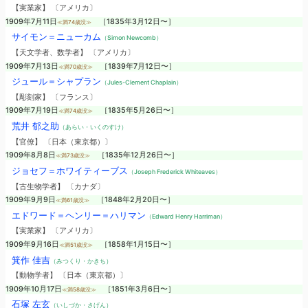
【実業家】 〔アメリカ〕
1909年7月11日
［1835年3月12日〜］
≪満74歳没≫
サイモン＝ニューカム
（Simon Newcomb）
【天文学者、数学者】 〔アメリカ〕
1909年7月13日
［1839年7月12日〜］
≪満70歳没≫
ジュール＝シャプラン
（Jules-Clement Chaplain）
【彫刻家】 〔フランス〕
1909年7月19日
［1835年5月26日〜］
≪満74歳没≫
荒井 郁之助
（あらい・いくのすけ）
【官僚】 〔日本（東京都）〕
1909年8月8日
［1835年12月26日〜］
≪満73歳没≫
ジョセフ＝ホワイティーブス
（Joseph Frederick Whiteaves）
【古生物学者】 〔カナダ〕
1909年9月9日
［1848年2月20日〜］
≪満61歳没≫
エドワード＝ヘンリー＝ハリマン
（Edward Henry Harriman）
【実業家】 〔アメリカ〕
1909年9月16日
［1858年1月15日〜］
≪満51歳没≫
箕作 佳吉
（みつくり・かきち）
【動物学者】 〔日本（東京都）〕
1909年10月17日
［1851年3月6日〜］
≪満58歳没≫
石塚 左玄
（いしづか・さげん）