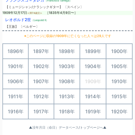
フランシスコ＝タレガ
（Francisco Tarrega）
【ミュージシャン/クラシックギター】 〔スペイン〕
1909年12月17日
［1835年4月9日〜］
≪満74歳没≫
レオポルド2世
（Leopold II）
【王族】 〔ベルギー〕
※このページに収録の1909年に亡くなった人々は29人です
1896年
1897年
1898年
1899年
1900年
1901年
1902年
1903年
1904年
1905年
1906年
1907年
1908年
1909年
1910年
1911年
1912年
1913年
1914年
1915年
1916年
1917年
1918年
1919年
1920年
▲
没年月日（命日）データベース
/トップページへ▲