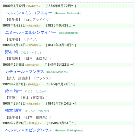
1909年1月12日
［1864年6月22日〜］
≪満44歳没≫
ヘルマン＝ミンコフスキー
（Hermann Minkowski）
【数学者】 〔ロシア→ドイツ〕
1909年1月22日
［1825年6月28日〜］
≪満83歳没≫
エミール＝エルレンマイヤー
（Emil Erlenmeyer）
【化学者】 〔ドイツ〕
1909年1月24日
［1842年9月10日〜］
≪満66歳没≫
野村 靖
（のむら・やすし）
【政治家】 〔日本（山口県）〕
1909年2月8日
［1841年5月22日〜］
≪満67歳没≫
カチュール＝マンデス
（Catulle Mendes）
【詩人、評論家】 〔フランス〕
1909年2月11日
［1845年2月21日〜］
≪満63歳没≫
鈴木 唯一
（すずき・ただかず）
【官僚】 〔日本（東京都）〕
1909年2月18日
［1845年7月24日〜］
≪満63歳没≫
橋本 綱常
（はしもと・つなつね）
【医学者】 〔日本（福井県）〕
1909年2月26日
［1850年1月24日〜］
≪満59歳没≫
ヘルマン＝エビングハウス
（Hermann Ebbinghaus）