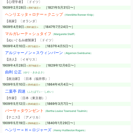
【心理学者】 〔ドイツ〕
1909年2月28日
［1821年5月31日〜］
≪満87歳没≫
ヘンリエッタ＝ロナー＝クニップ
（Henriëtte Ronner-Knip）
【画家】 〔オランダ〕
1909年4月9日
［1847年7月24日〜］
≪満61歳没≫
マルガレーテ＝シュタイフ
（Margarete Steiff）
【ぬいぐるみ縫製家】 〔ドイツ〕
1909年4月10日
［1837年4月5日〜］
≪満72歳没≫
アルジャーノン＝スウィンバーン
（Algernon Swinburne）
【詩人】 〔イギリス〕
1909年4月28日
［1829年12月6日〜］
≪満79歳没≫
由利 公正
（ゆり・きみまさ）
【政治家】 〔日本（福井県）〕
1909年5月10日
［1864年4月4日〜］
≪満45歳没≫
二葉亭 四迷
（ふたばてい・しめい）
【作家】 〔日本（東京都）〕
1909年5月12日
［1869年3月7日〜］
≪満40歳没≫
バーサ＝タウンゼント
（Bertha Louise Townsend Toulmin）
【テニス】 〔アメリカ〕
1909年5月19日
［1840年1月29日〜］
≪満69歳没≫
ヘンリー＝Ｈ＝ロジャーズ
（Henry Huttleston Rogers）