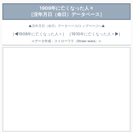
1909年に亡くなった人々
［没年月日（命日）データベース］
▲
没年月日（命日）データベース
/トップページへ▲
［◀
1908年に亡くなった人々
］
［
1910年に亡くなった人々
▶］
≪データ作成：ストローワラ（Straw-wara）≫