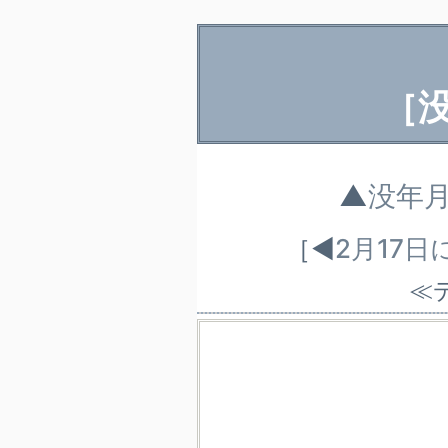
［
▲
没年
［◀
2月17
≪