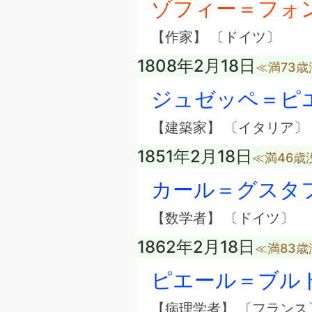
ゾフィー＝フォ
【作家】 〔ドイツ〕
1808年2月18日
≪満73歳
ジュゼッペ＝ピ
【建築家】 〔イタリア〕
1851年2月18日
≪満46歳
カール＝グスタ
【数学者】 〔ドイツ〕
1862年2月18日
≪満83歳
ピエール＝ブル
【病理学者】 〔フランス