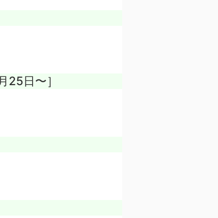
月25日〜］