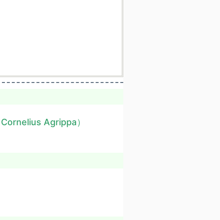
 Cornelius Agrippa）