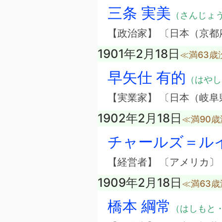
三条 実美
（さんじょ
【政治家】 〔日本（京都
1901年2月18日
≪満63歳
早矢仕 有的
（はやし
【実業家】 〔日本（岐阜
1902年2月18日
≪満90歳
チャールズ＝ル
【経営者】 〔アメリカ〕
1909年2月18日
≪満63歳
橋本 綱常
（はしもと