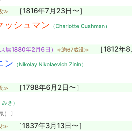
［1816年7月23日〜］
没≫
クッシュマン
（Charlotte Cushman）
［1812年8
ス暦1880年2月6日）
≪満67歳没≫
ニン
（Nikolay Nikolaevich Zinin）
［1798年6月2日〜］
没≫
・みき）
県）〕
［1837年3月13日〜］
没≫