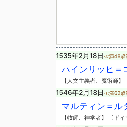
1535年2月18日
≪満48歳
ハインリッヒ＝
【人文主義者、魔術師】 
1546年2月18日
≪満62歳
マルティン＝ル
【牧師、神学者】 〔ドイ