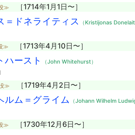
［1714年1月1日〜］
没≫
ス＝ドネライティス
（Kristijonas Donelai
［1713年4月10日〜］
没≫
トハースト
（John Whitehurst）
〕
［1719年4月2日〜］
没≫
ヘルム＝グライム
（Johann Wilhelm Ludwi
［1730年12月6日〜］
没≫