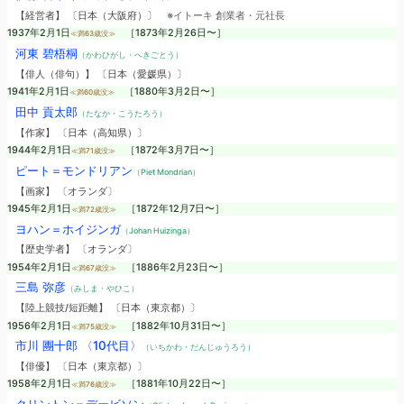
【経営者】 〔日本（大阪府）〕
※イトーキ 創業者・元社長
1937年2月1日
［1873年2月26日〜］
≪満63歳没≫
河東 碧梧桐
（かわひがし・へきごとう）
【俳人（俳句）】 〔日本（愛媛県）〕
1941年2月1日
［1880年3月2日〜］
≪満60歳没≫
田中 貢太郎
（たなか・こうたろう）
【作家】 〔日本（高知県）〕
1944年2月1日
［1872年3月7日〜］
≪満71歳没≫
ピート＝モンドリアン
（Piet Mondrian）
【画家】 〔オランダ〕
1945年2月1日
［1872年12月7日〜］
≪満72歳没≫
ヨハン＝ホイジンガ
（Johan Huizinga）
【歴史学者】 〔オランダ〕
1954年2月1日
［1886年2月23日〜］
≪満67歳没≫
三島 弥彦
（みしま・やひこ）
【陸上競技/短距離】 〔日本（東京都）〕
1956年2月1日
［1882年10月31日〜］
≪満75歳没≫
市川 團十郎 〈10代目〉
（いちかわ・だんじゅうろう）
【俳優】 〔日本（東京都）〕
1958年2月1日
［1881年10月22日〜］
≪満76歳没≫