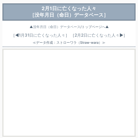
2月1日に亡くなった人々
［没年月日（命日）データベース］
▲
没年月日（命日）データベース
/トップページへ▲
［◀
1月31日に亡くなった人々
］
［
2月2日に亡くなった人々
▶］
≪データ作成：ストローワラ（Straw-wara）≫