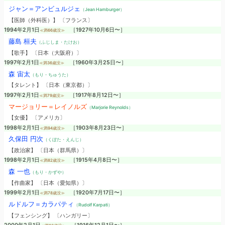
ジャン＝アンビュルジェ
（Jean Hamburger）
【医師（外科医）】 〔フランス〕
1994年2月1日
［1927年10月6日〜］
≪満66歳没≫
藤島 桓夫
（ふじしま・たけお）
【歌手】 〔日本（大阪府）〕
1997年2月1日
［1960年3月25日〜］
≪満36歳没≫
森 宙太
（もり・ちゅうた）
【タレント】 〔日本（東京都）〕
1997年2月1日
［1917年8月12日〜］
≪満79歳没≫
マージョリー＝レイノルズ
（Marjorie Reynolds）
【女優】 〔アメリカ〕
1998年2月1日
［1903年8月23日〜］
≪満94歳没≫
久保田 円次
（くぼた・えんじ）
【政治家】 〔日本（群馬県）〕
1998年2月1日
［1915年4月8日〜］
≪満82歳没≫
森 一也
（もり・かずや）
【作曲家】 〔日本（愛知県）〕
1999年2月1日
［1920年7月17日〜］
≪満78歳没≫
ルドルフ＝カラパティ
（Rudolf Karpati）
【フェンシング】 〔ハンガリー〕