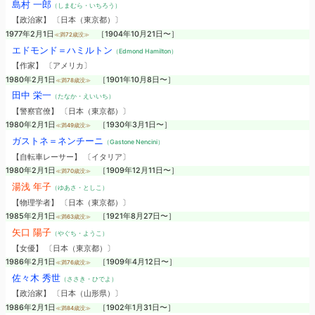
島村 一郎
（しまむら・いちろう）
【政治家】 〔日本（東京都）〕
1977年2月1日
［1904年10月21日〜］
≪満72歳没≫
エドモンド＝ハミルトン
（Edmond Hamilton）
【作家】 〔アメリカ〕
1980年2月1日
［1901年10月8日〜］
≪満78歳没≫
田中 栄一
（たなか・えいいち）
【警察官僚】 〔日本（東京都）〕
1980年2月1日
［1930年3月1日〜］
≪満49歳没≫
ガストネ＝ネンチーニ
（Gastone Nencini）
【自転車レーサー】 〔イタリア〕
1980年2月1日
［1909年12月11日〜］
≪満70歳没≫
湯浅 年子
（ゆあさ・としこ）
【物理学者】 〔日本（東京都）〕
1985年2月1日
［1921年8月27日〜］
≪満63歳没≫
矢口 陽子
（やぐち・ようこ）
【女優】 〔日本（東京都）〕
1986年2月1日
［1909年4月12日〜］
≪満76歳没≫
佐々木 秀世
（ささき・ひでよ）
【政治家】 〔日本（山形県）〕
1986年2月1日
［1902年1月31日〜］
≪満84歳没≫