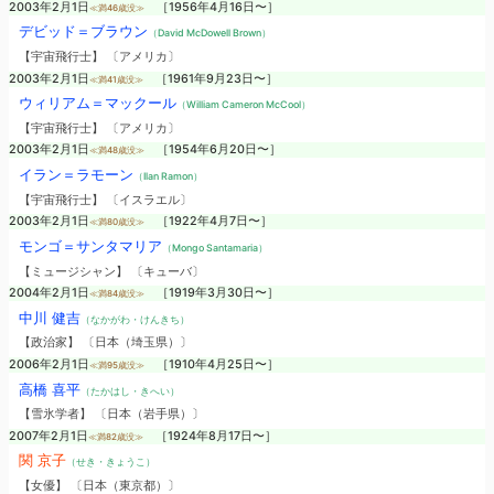
2003年2月1日
［1956年4月16日〜］
≪満46歳没≫
デビッド＝ブラウン
（David McDowell Brown）
【宇宙飛行士】 〔アメリカ〕
2003年2月1日
［1961年9月23日〜］
≪満41歳没≫
ウィリアム＝マックール
（William Cameron McCool）
【宇宙飛行士】 〔アメリカ〕
2003年2月1日
［1954年6月20日〜］
≪満48歳没≫
イラン＝ラモーン
（Ilan Ramon）
【宇宙飛行士】 〔イスラエル〕
2003年2月1日
［1922年4月7日〜］
≪満80歳没≫
モンゴ＝サンタマリア
（Mongo Santamaria）
【ミュージシャン】 〔キューバ〕
2004年2月1日
［1919年3月30日〜］
≪満84歳没≫
中川 健吉
（なかがわ・けんきち）
【政治家】 〔日本（埼玉県）〕
2006年2月1日
［1910年4月25日〜］
≪満95歳没≫
高橋 喜平
（たかはし・きへい）
【雪氷学者】 〔日本（岩手県）〕
2007年2月1日
［1924年8月17日〜］
≪満82歳没≫
関 京子
（せき・きょうこ）
【女優】 〔日本（東京都）〕