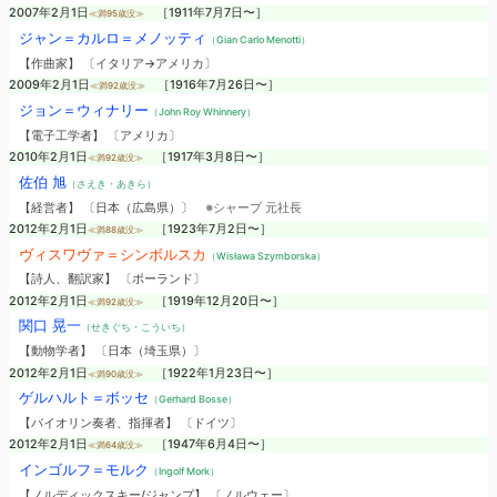
2007年2月1日
［1911年7月7日〜］
≪満95歳没≫
ジャン＝カルロ＝メノッティ
（Gian Carlo Menotti）
【作曲家】 〔イタリア→アメリカ〕
2009年2月1日
［1916年7月26日〜］
≪満92歳没≫
ジョン＝ウィナリー
（John Roy Whinnery）
【電子工学者】 〔アメリカ〕
2010年2月1日
［1917年3月8日〜］
≪満92歳没≫
佐伯 旭
（さえき・あきら）
【経営者】 〔日本（広島県）〕
※シャープ 元社長
2012年2月1日
［1923年7月2日〜］
≪満88歳没≫
ヴィスワヴァ＝シンボルスカ
（Wisława Szymborska）
【詩人、翻訳家】 〔ポーランド〕
2012年2月1日
［1919年12月20日〜］
≪満92歳没≫
関口 晃一
（せきぐち・こういち）
【動物学者】 〔日本（埼玉県）〕
2012年2月1日
［1922年1月23日〜］
≪満90歳没≫
ゲルハルト＝ボッセ
（Gerhard Bosse）
【バイオリン奏者、指揮者】 〔ドイツ〕
2012年2月1日
［1947年6月4日〜］
≪満64歳没≫
インゴルフ＝モルク
（Ingolf Mork）
【ノルディックスキー/ジャンプ】 〔ノルウェー〕