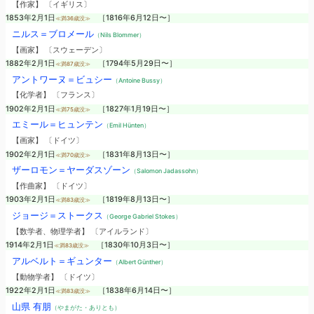
【作家】 〔イギリス〕
1853年2月1日
［1816年6月12日〜］
≪満36歳没≫
ニルス＝ブロメール
（Nils Blommer）
【画家】 〔スウェーデン〕
1882年2月1日
［1794年5月29日〜］
≪満87歳没≫
アントワーヌ＝ビュシー
（Antoine Bussy）
【化学者】 〔フランス〕
1902年2月1日
［1827年1月19日〜］
≪満75歳没≫
エミール＝ヒュンテン
（Emil Hünten）
【画家】 〔ドイツ〕
1902年2月1日
［1831年8月13日〜］
≪満70歳没≫
ザーロモン＝ヤーダスゾーン
（Salomon Jadassohn）
【作曲家】 〔ドイツ〕
1903年2月1日
［1819年8月13日〜］
≪満83歳没≫
ジョージ＝ストークス
（George Gabriel Stokes）
【数学者、物理学者】 〔アイルランド〕
1914年2月1日
［1830年10月3日〜］
≪満83歳没≫
アルベルト＝ギュンター
（Albert Günther）
【動物学者】 〔ドイツ〕
1922年2月1日
［1838年6月14日〜］
≪満83歳没≫
山県 有朋
（やまがた・ありとも）