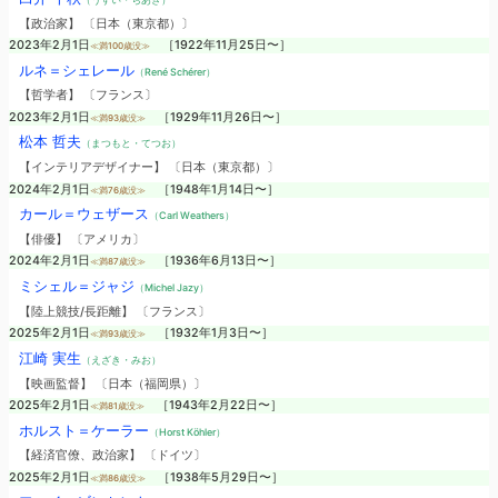
【政治家】 〔日本（東京都）〕
2023年2月1日
［1922年11月25日〜］
≪満100歳没≫
ルネ＝シェレール
（René Schérer）
【哲学者】 〔フランス〕
2023年2月1日
［1929年11月26日〜］
≪満93歳没≫
松本 哲夫
（まつもと・てつお）
【インテリアデザイナー】 〔日本（東京都）〕
2024年2月1日
［1948年1月14日〜］
≪満76歳没≫
カール＝ウェザース
（Carl Weathers）
【俳優】 〔アメリカ〕
2024年2月1日
［1936年6月13日〜］
≪満87歳没≫
ミシェル＝ジャジ
（Michel Jazy）
【陸上競技/長距離】 〔フランス〕
2025年2月1日
［1932年1月3日〜］
≪満93歳没≫
江崎 実生
（えざき・みお）
【映画監督】 〔日本（福岡県）〕
2025年2月1日
［1943年2月22日〜］
≪満81歳没≫
ホルスト＝ケーラー
（Horst Köhler）
【経済官僚、政治家】 〔ドイツ〕
2025年2月1日
［1938年5月29日〜］
≪満86歳没≫