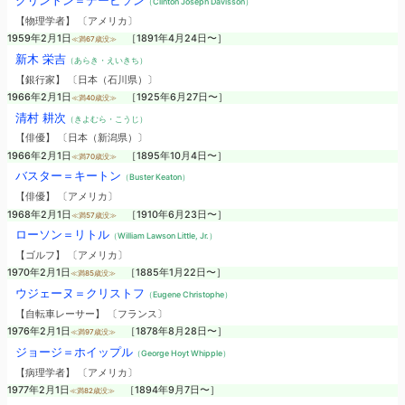
クリントン＝デービソン
（Clinton Joseph Davisson）
【物理学者】 〔アメリカ〕
1959年2月1日
［1891年4月24日〜］
≪満67歳没≫
新木 栄吉
（あらき・えいきち）
【銀行家】 〔日本（石川県）〕
1966年2月1日
［1925年6月27日〜］
≪満40歳没≫
清村 耕次
（きよむら・こうじ）
【俳優】 〔日本（新潟県）〕
1966年2月1日
［1895年10月4日〜］
≪満70歳没≫
バスター＝キートン
（Buster Keaton）
【俳優】 〔アメリカ〕
1968年2月1日
［1910年6月23日〜］
≪満57歳没≫
ローソン＝リトル
（William Lawson Little, Jr.）
【ゴルフ】 〔アメリカ〕
1970年2月1日
［1885年1月22日〜］
≪満85歳没≫
ウジェーヌ＝クリストフ
（Eugene Christophe）
【自転車レーサー】 〔フランス〕
1976年2月1日
［1878年8月28日〜］
≪満97歳没≫
ジョージ＝ホイップル
（George Hoyt Whipple）
【病理学者】 〔アメリカ〕
1977年2月1日
［1894年9月7日〜］
≪満82歳没≫