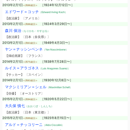
2013年2月1日
［1924年12月12日〜］
≪満88歳没≫
エドワード＝コッチ
（Edward Irving Koch）
【政治家】 〔アメリカ〕
2013年2月1日
［1924年3月29日〜］
≪満88歳没≫
森川 保治
（もりかわ・やすはる）
【政治家】 〔日本（奈良県）〕
2013年2月1日
［1949年4月3日〜］
≪満63歳没≫
ヤン＝ナッシンベンネ
（Yan Nascimbene）
【挿絵画家】 〔フランス〕
2014年2月1日
［1938年7月28日〜］
≪満75歳没≫
ルイス＝アラゴネス
（Luis Aragones Suarez）
【サッカー】 〔スペイン〕
2014年2月1日
［1930年12月8日〜］
≪満83歳没≫
マクシミリアン＝シェル
（Maximilian Schell）
【俳優】 〔オーストリア〕
2015年2月1日
［1920年5月22日〜］
≪満94歳没≫
大久保 慎七
（おおくぼ・しんしち）
【政治家】 〔日本（東京都）〕
2015年2月1日
［1925年8月15日〜］
≪満89歳没≫
アルド＝チッコリーニ
（Aldo Ciccolini）