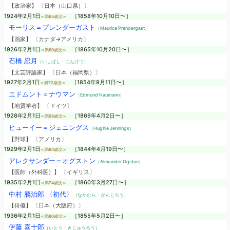
【政治家】 〔日本（山口県）〕
1924年2月1日
［1858年10月10日〜］
≪満65歳没≫
モーリス＝プレンダーガスト
（Maurice Prendergast）
【画家】 〔カナダ→アメリカ〕
1926年2月1日
［1865年10月20日〜］
≪満60歳没≫
石橋 忍月
（いしばし・にんげつ）
【文芸評論家】 〔日本（福岡県）〕
1927年2月1日
［1854年9月11日〜］
≪満72歳没≫
エドムント＝ナウマン
（Edmund Naumann）
【地質学者】 〔ドイツ〕
1928年2月1日
［1869年4月2日〜］
≪満58歳没≫
ヒューイー＝ジェニングス
（Hughie Jennings）
【野球】 〔アメリカ〕
1929年2月1日
［1844年4月19日〜］
≪満84歳没≫
アレクサンダー＝オグストン
（Alexander Ogston）
【医師（外科医）】 〔イギリス〕
1935年2月1日
［1860年3月27日〜］
≪満74歳没≫
中村 鴈治郎 〈初代〉
（なかむら・がんじろう）
【俳優】 〔日本（大阪府）〕
1936年2月1日
［1855年5月2日〜］
≪満80歳没≫
伊藤 喜十郎
（いとう・きじゅうろう）