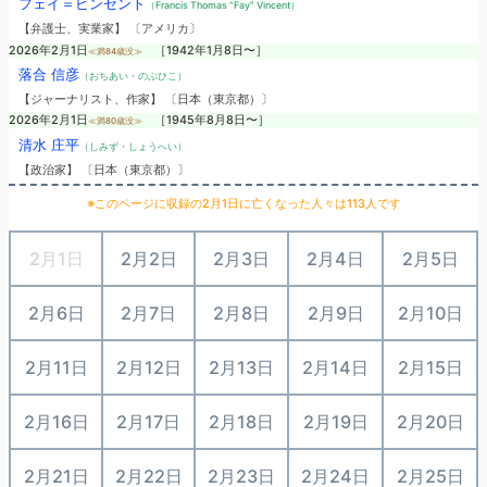
フェイ＝ビンセント
（Francis Thomas “Fay” Vincent）
【弁護士、実業家】 〔アメリカ〕
2026年2月1日
［1942年1月8日〜］
≪満84歳没≫
落合 信彦
（おちあい・のぶひこ）
【ジャーナリスト、作家】 〔日本（東京都）〕
2026年2月1日
［1945年8月8日〜］
≪満80歳没≫
清水 庄平
（しみず・しょうへい）
【政治家】 〔日本（東京都）〕
※このページに収録の2月1日に亡くなった人々は113人です
2月1日
2月2日
2月3日
2月4日
2月5日
2月6日
2月7日
2月8日
2月9日
2月10日
2月11日
2月12日
2月13日
2月14日
2月15日
2月16日
2月17日
2月18日
2月19日
2月20日
2月21日
2月22日
2月23日
2月24日
2月25日