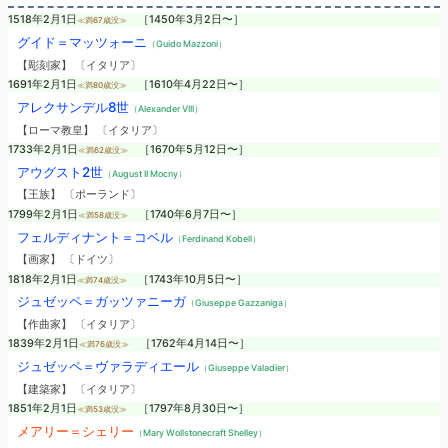
1518年2月1日
［1450年3月2日〜］
≪満67歳没≫
グイド＝マッツォーニ
（Guido Mazzoni）
【彫刻家】 〔イタリア〕
1691年2月1日
［1610年4月22日〜］
≪満80歳没≫
アレクサンデル8世
（Alexander VIII）
【ローマ教皇】 〔イタリア〕
1733年2月1日
［1670年5月12日〜］
≪満62歳没≫
アウグスト2世
（August II Mocny）
【王族】 〔ポーランド〕
1799年2月1日
［1740年6月7日〜］
≪満58歳没≫
フェルディナント＝コベル
（Ferdinand Kobell）
【画家】 〔ドイツ〕
1818年2月1日
［1743年10月5日〜］
≪満74歳没≫
ジュゼッペ＝ガッツァニーガ
（Giuseppe Gazzaniga）
【作曲家】 〔イタリア〕
1839年2月1日
［1762年4月14日〜］
≪満76歳没≫
ジュゼッペ＝ヴァラディエール
（Giuseppe Valadier）
【建築家】 〔イタリア〕
1851年2月1日
［1797年8月30日〜］
≪満53歳没≫
メアリー＝シェリー
（Mary Wollstonecraft Shelley）