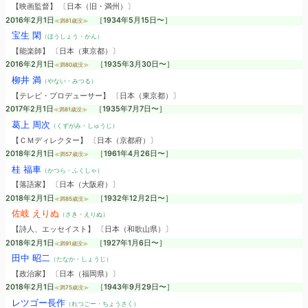
【映画監督】 〔日本（旧・満州）〕
2016年2月1日
［1934年5月15日〜］
≪満81歳没≫
宝生 閑
（ほうしょう・かん）
【能楽師】 〔日本（東京都）〕
2016年2月1日
［1935年3月30日〜］
≪満80歳没≫
柳井 満
（やない・みつる）
【テレビ・プロデューサー】 〔日本（東京都）〕
2017年2月1日
［1935年7月7日〜］
≪満81歳没≫
葛上 周次
（くずがみ・しゅうじ）
【ＣＭディレクター】 〔日本（京都府）〕
2018年2月1日
［1961年4月26日〜］
≪満57歳没≫
桂 福車
（かつら・ふくしゃ）
【落語家】 〔日本（大阪府）〕
2018年2月1日
［1932年12月2日〜］
≪満85歳没≫
佐岐 えりぬ
（さき・えりぬ）
【詩人、エッセイスト】 〔日本（和歌山県）〕
2018年2月1日
［1927年1月6日〜］
≪満91歳没≫
田中 昭二
（たなか・しょうじ）
【政治家】 〔日本（福岡県）〕
2018年2月1日
［1943年9月29日〜］
≪満75歳没≫
レツゴー長作
（れつごー・ちょうさく）