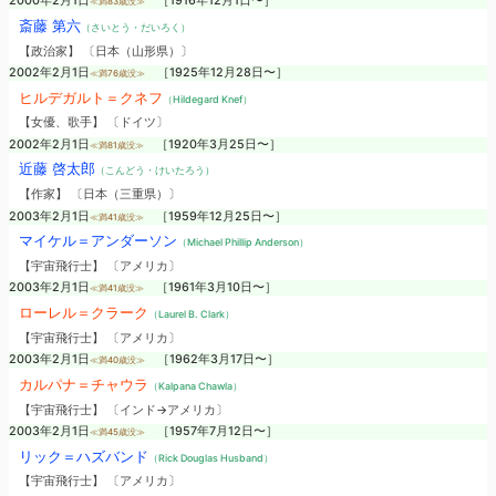
2000年2月1日
［1916年12月1日〜］
≪満83歳没≫
斎藤 第六
（さいとう・だいろく）
【政治家】 〔日本（山形県）〕
2002年2月1日
［1925年12月28日〜］
≪満76歳没≫
ヒルデガルト＝クネフ
（Hildegard Knef）
【女優、歌手】 〔ドイツ〕
2002年2月1日
［1920年3月25日〜］
≪満81歳没≫
近藤 啓太郎
（こんどう・けいたろう）
【作家】 〔日本（三重県）〕
2003年2月1日
［1959年12月25日〜］
≪満41歳没≫
マイケル＝アンダーソン
（Michael Phillip Anderson）
【宇宙飛行士】 〔アメリカ〕
2003年2月1日
［1961年3月10日〜］
≪満41歳没≫
ローレル＝クラーク
（Laurel B. Clark）
【宇宙飛行士】 〔アメリカ〕
2003年2月1日
［1962年3月17日〜］
≪満40歳没≫
カルパナ＝チャウラ
（Kalpana Chawla）
【宇宙飛行士】 〔インド→アメリカ〕
2003年2月1日
［1957年7月12日〜］
≪満45歳没≫
リック＝ハズバンド
（Rick Douglas Husband）
【宇宙飛行士】 〔アメリカ〕