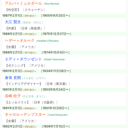
アルバ＝ミュルダール
（Alva Myrdal）
【外交官】 〔スウェーデン〕
1987年2月1日
［1905年9月20日〜］
≪満81歳没≫
大江 賢次
（おおえ・けんじ）
【作家】 〔日本（鳥取県）〕
1988年2月1日
［1975年12月27日〜］
≪満12歳没≫
ヘザー＝オルーク
（Heather O'Rourke）
【女優】 〔アメリカ〕
1988年2月1日
［1914年10月4日〜］
≪満73歳没≫
エディ＝タウンゼント
（Eddie Townsend）
【ボクシング】 〔アメリカ〕
1991年2月1日
［1934年11月29日〜］
≪満56歳没≫
倉俣 史朗
（くらまた・しろう）
【インテリアデザイナー】 〔日本（東京都）〕
1991年2月1日
［1903年9月24日〜］
≪満87歳没≫
谷崎 松子
（たにざき・まつこ）
【エッセイスト】 〔日本（大阪府）〕
1991年2月1日
［1901年12月9日〜］
≪満89歳没≫
キャロル＝デンプスター
（Carol Dempster）
【女優】 〔アメリカ〕
1992年2月1日
［1909年7月15日〜］
≪満82歳没≫