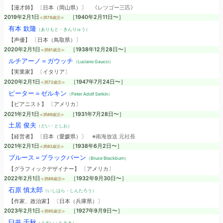
【漫才師】 〔日本（岡山県）〕
《レツゴー三匹》
2019年2月1日
［1940年2月11日〜］
≪満78歳没≫
有本 欽隆
（ありもと・きんりゅう）
【声優】 〔日本（鳥取県）〕
2020年2月1日
［1938年12月28日〜］
≪満81歳没≫
ルチアーノ＝ガウッチ
（Luciano Gaucci）
【実業家】 〔イタリア〕
2020年2月1日
［1947年7月24日〜］
≪満72歳没≫
ピーター＝ゼルキン
（Peter Adolf Serkin）
【ピアニスト】 〔アメリカ〕
2021年2月1日
［1931年7月28日〜］
≪満89歳没≫
土居 俊夫
（どい・としお）
【経営者】 〔日本（愛媛県）〕
※南海放送 元社長
2021年2月1日
［1938年6月2日〜］
≪満82歳没≫
ブルース＝ブラックバーン
（Bruce Blackburn）
【グラフィックデザイナー】 〔アメリカ〕
2022年2月1日
［1932年9月30日〜］
≪満89歳没≫
石原 慎太郎
（いしはら・しんたろう）
【作家、政治家】 〔日本（兵庫県）〕
2023年2月1日
［1927年9月9日〜］
≪満95歳没≫
臼井 千秋
（うすい・ちあき）