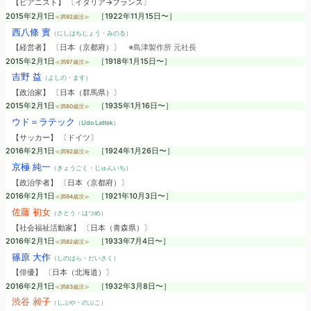
【ピアニスト】 〔イタリア→フランス〕
2015年2月1日
［1922年11月15日〜］
≪満92歳没≫
西八條 實
（にしはちじょう・みのる）
【経営者】 〔日本（京都府）〕
※島津製作所 元社長
2015年2月1日
［1918年1月15日〜］
≪満97歳没≫
吉野 益
（よしの・ます）
【政治家】 〔日本（群馬県）〕
2015年2月1日
［1935年1月16日〜］
≪満80歳没≫
ウド＝ラテック
（Udo Lattek）
【サッカー】 〔ドイツ〕
2016年2月1日
［1924年1月26日〜］
≪満92歳没≫
京極 純一
（きょうごく・じゅんいち）
【政治学者】 〔日本（京都府）〕
2016年2月1日
［1921年10月3日〜］
≪満94歳没≫
佐藤 初女
（さとう・はつめ）
【社会福祉活動家】 〔日本（青森県）〕
2016年2月1日
［1933年7月4日〜］
≪満82歳没≫
篠原 大作
（しのはら・だいさく）
【俳優】 〔日本（北海道）〕
2016年2月1日
［1932年3月8日〜］
≪満83歳没≫
渋谷 昶子
（しぶや・のぶこ）