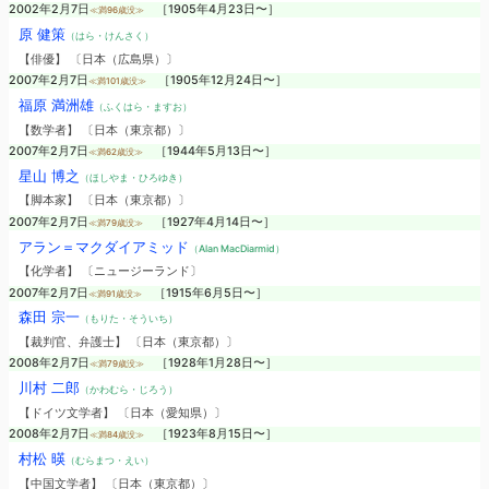
2002年2月7日
［1905年4月23日〜］
≪満96歳没≫
原 健策
（はら・けんさく）
【俳優】 〔日本（広島県）〕
2007年2月7日
［1905年12月24日〜］
≪満101歳没≫
福原 満洲雄
（ふくはら・ますお）
【数学者】 〔日本（東京都）〕
2007年2月7日
［1944年5月13日〜］
≪満62歳没≫
星山 博之
（ほしやま・ひろゆき）
【脚本家】 〔日本（東京都）〕
2007年2月7日
［1927年4月14日〜］
≪満79歳没≫
アラン＝マクダイアミッド
（Alan MacDiarmid）
【化学者】 〔ニュージーランド〕
2007年2月7日
［1915年6月5日〜］
≪満91歳没≫
森田 宗一
（もりた・そういち）
【裁判官、弁護士】 〔日本（東京都）〕
2008年2月7日
［1928年1月28日〜］
≪満79歳没≫
川村 二郎
（かわむら・じろう）
【ドイツ文学者】 〔日本（愛知県）〕
2008年2月7日
［1923年8月15日〜］
≪満84歳没≫
村松 暎
（むらまつ・えい）
【中国文学者】 〔日本（東京都）〕