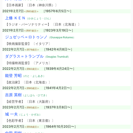
【日本画家】 〔日本（神奈川県）〕
2021年2月7日
［1957年6月5日〜］
≪満63歳没≫
上條 ＫＥＮ
（かみじょう・けん）
【ラジオ・パーソナリティー】 〔日本（北海道）〕
2021年2月7日
［1923年3月19日〜］
≪満97歳没≫
ジュゼッペ＝ロトゥンノ
（Giuseppe Rotunno）
【映画撮影監督】 〔イタリア〕
2022年2月7日
［1942年4月8日〜］
≪満79歳没≫
ダグラス＝トランブル
（Douglas Trumbull）
【特撮映画監督】 〔アメリカ〕
2022年2月7日
［1939年4月24日〜］
≪満82歳没≫
能登 芳昭
（のと・よしあき）
【政治家】 〔日本（北海道）〕
2022年2月7日
［1941年4月2日〜］
≪満80歳没≫
吉原 英樹
（よしはら・ひでき）
【経営学者】 〔日本（大阪府）〕
2023年2月7日
［1937年3月8日〜］
≪満85歳没≫
城 一夫
（じょう・かずお）
【色彩学者】 〔日本（東京都）〕
2023年2月7日
［1964年10月20日〜］
≪満58歳没≫