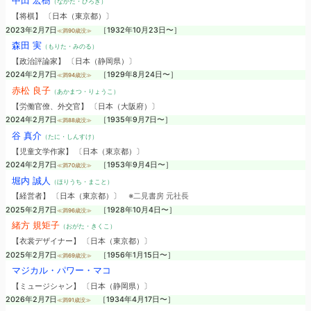
中田 宏樹
（なかた・ひろき）
【将棋】 〔日本（東京都）〕
2023年2月7日
［1932年10月23日〜］
≪満90歳没≫
森田 実
（もりた・みのる）
【政治評論家】 〔日本（静岡県）〕
2024年2月7日
［1929年8月24日〜］
≪満94歳没≫
赤松 良子
（あかまつ・りょうこ）
【労働官僚、外交官】 〔日本（大阪府）〕
2024年2月7日
［1935年9月7日〜］
≪満88歳没≫
谷 真介
（たに・しんすけ）
【児童文学作家】 〔日本（東京都）〕
2024年2月7日
［1953年9月4日〜］
≪満70歳没≫
堀内 誠人
（ほりうち・まこと）
【経営者】 〔日本（東京都）〕
※二見書房 元社長
2025年2月7日
［1928年10月4日〜］
≪満96歳没≫
緒方 規矩子
（おがた・きくこ）
【衣裳デザイナー】 〔日本（東京都）〕
2025年2月7日
［1956年1月15日〜］
≪満69歳没≫
マジカル・パワー・マコ
【ミュージシャン】 〔日本（静岡県）〕
2026年2月7日
［1934年4月17日〜］
≪満91歳没≫