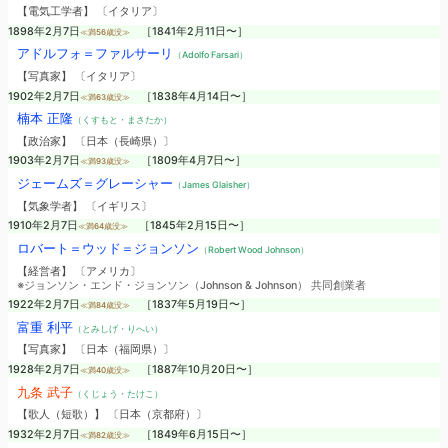
【電気工学者】 〔イタリア〕
1898年2月7日
［1841年2月11日〜］
≪満56歳没≫
アドルフォ＝ファルサーリ
（Adolfo Farsari）
【写真家】 〔イタリア〕
1902年2月7日
［1838年4月14日〜］
≪満63歳没≫
楠本 正隆
（くすもと・まさたか）
【政治家】 〔日本（長崎県）〕
1903年2月7日
［1809年4月7日〜］
≪満93歳没≫
ジェームズ＝グレーシャー
（James Glaisher）
【気象学者】 〔イギリス〕
1910年2月7日
［1845年2月15日〜］
≪満64歳没≫
ロバート＝ウッド＝ジョンソン
（Robert Wood Johnson）
【経営者】 〔アメリカ〕
※ジョンソン・エンド・ジョンソン（Johnson & Johnson） 共同創業者
1922年2月7日
［1837年5月19日〜］
≪満84歳没≫
富重 利平
（とみしげ・りへい）
【写真家】 〔日本（福岡県）〕
1928年2月7日
［1887年10月20日〜］
≪満40歳没≫
九条 武子
（くじょう・たけこ）
【歌人（短歌）】 〔日本（京都府）〕
1932年2月7日
［1849年6月15日〜］
≪満82歳没≫