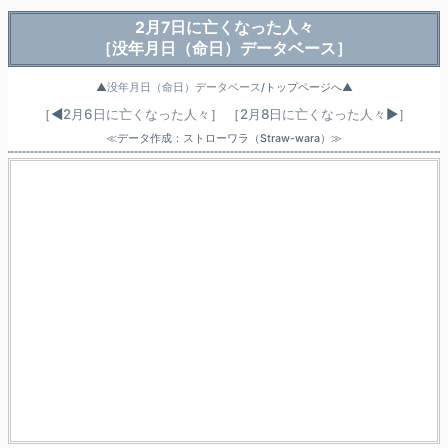
2月7日に亡くなった人々
［没年月日（命日）データベース］
▲
没年月日（命日）データベース
/トップページへ▲
［◀
2月6日に亡くなった人々
］
［
2月8日に亡くなった人々
▶］
≪データ作成：ストローワラ（Straw-wara）≫