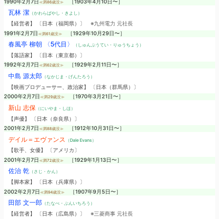
1990年2月7日
［1903年4月10日〜］
≪満86歳没≫
瓦林 潔
（かわらばやし・きよし）
【経営者】 〔日本（福岡県）〕
※九州電力 元社長
1991年2月7日
［1929年10月29日〜］
≪満61歳没≫
春風亭 柳朝 〈5代目〉
（しゅんぷうてい・りゅうちょう）
【落語家】 〔日本（東京都）〕
1992年2月7日
［1929年2月11日〜］
≪満62歳没≫
中島 源太郎
（なかじま・げんたろう）
【映画プロデューサー、政治家】 〔日本（群馬県）〕
2000年2月7日
［1970年3月21日〜］
≪満29歳没≫
新山 志保
（にいやま・しほ）
【声優】 〔日本（奈良県）〕
2001年2月7日
［1912年10月31日〜］
≪満88歳没≫
デイル＝エヴァンス
（Dale Evans）
【歌手、女優】 〔アメリカ〕
2001年2月7日
［1929年1月13日〜］
≪満72歳没≫
佐治 乾
（さじ・かん）
【脚本家】 〔日本（兵庫県）〕
2002年2月7日
［1907年9月5日〜］
≪満94歳没≫
田部 文一郎
（たなべ・ぶんいちろう）
【経営者】 〔日本（広島県）〕
※三菱商事 元社長