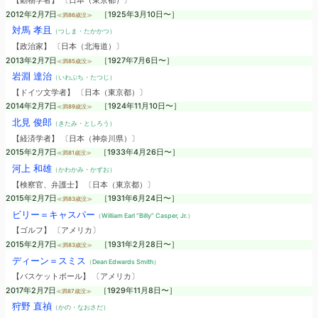
【動物学者】 〔日本（東京都）〕
2012年2月7日
［1925年3月10日〜］
≪満86歳没≫
対馬 孝且
（つしま・たかかつ）
【政治家】 〔日本（北海道）〕
2013年2月7日
［1927年7月6日〜］
≪満85歳没≫
岩淵 達治
（いわぶち・たつじ）
【ドイツ文学者】 〔日本（東京都）〕
2014年2月7日
［1924年11月10日〜］
≪満89歳没≫
北見 俊郎
（きたみ・としろう）
【経済学者】 〔日本（神奈川県）〕
2015年2月7日
［1933年4月26日〜］
≪満81歳没≫
河上 和雄
（かわかみ・かずお）
【検察官、弁護士】 〔日本（東京都）〕
2015年2月7日
［1931年6月24日〜］
≪満83歳没≫
ビリー＝キャスパー
（William Earl “Billy” Casper, Jr.）
【ゴルフ】 〔アメリカ〕
2015年2月7日
［1931年2月28日〜］
≪満83歳没≫
ディーン＝スミス
（Dean Edwards Smith）
【バスケットボール】 〔アメリカ〕
2017年2月7日
［1929年11月8日〜］
≪満87歳没≫
狩野 直禎
（かの・なおさだ）