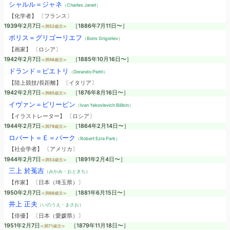
シャルル＝ジャネ
（Charles Janet）
【化学者】 〔フランス〕
1939年2月7日
［1886年7月11日〜］
≪満52歳没≫
ボリス＝グリゴーリエフ
（Boris Grigoriev）
【画家】 〔ロシア〕
1942年2月7日
［1885年10月16日〜］
≪満56歳没≫
ドランド＝ピエトリ
（Dorando Pietri）
【陸上競技/長距離】 〔イタリア〕
1942年2月7日
［1876年8月16日〜］
≪満65歳没≫
イヴァン＝ビリービン
（Ivan Yakovlevich Bilibin）
【イラストレーター】 〔ロシア〕
1944年2月7日
［1864年2月14日〜］
≪満79歳没≫
ロバート＝Ｅ＝パーク
（Robert Ezra Park）
【社会学者】 〔アメリカ〕
1944年2月7日
［1891年2月4日〜］
≪満53歳没≫
三上 於菟吉
（みかみ・おときち）
【作家】 〔日本（埼玉県）〕
1950年2月7日
［1881年6月15日〜］
≪満68歳没≫
井上 正夫
（いのうえ・まさお）
【俳優】 〔日本（愛媛県）〕
1951年2月7日
［1879年11月18日〜］
≪満71歳没≫