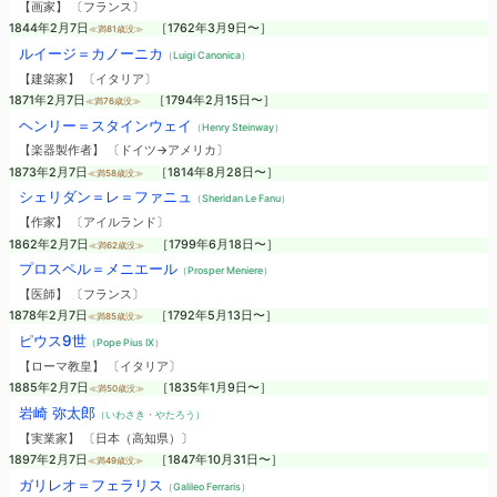
【画家】 〔フランス〕
1844年2月7日
［1762年3月9日〜］
≪満81歳没≫
ルイージ＝カノーニカ
（Luigi Canonica）
【建築家】 〔イタリア〕
1871年2月7日
［1794年2月15日〜］
≪満76歳没≫
ヘンリー＝スタインウェイ
（Henry Steinway）
【楽器製作者】 〔ドイツ→アメリカ〕
1873年2月7日
［1814年8月28日〜］
≪満58歳没≫
シェリダン＝レ＝ファニュ
（Sheridan Le Fanu）
【作家】 〔アイルランド〕
1862年2月7日
［1799年6月18日〜］
≪満62歳没≫
プロスペル＝メニエール
（Prosper Meniere）
【医師】 〔フランス〕
1878年2月7日
［1792年5月13日〜］
≪満85歳没≫
ピウス9世
（Pope Pius IX）
【ローマ教皇】 〔イタリア〕
1885年2月7日
［1835年1月9日〜］
≪満50歳没≫
岩崎 弥太郎
（いわさき・やたろう）
【実業家】 〔日本（高知県）〕
1897年2月7日
［1847年10月31日〜］
≪満49歳没≫
ガリレオ＝フェラリス
（Galileo Ferraris）