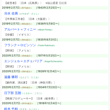
【経営者】 〔日本（広島県）〕
※福山通運 元社長
2019年2月7日
［1943年2月25日〜］
≪満75歳没≫
冷水 佐壽
（ひやみず・さとし）
【半導体工学者】 〔日本（大阪府）〕
2019年2月7日
［1936年5月9日〜］
≪満82歳没≫
アルバート＝フィニー
（Albert Finney）
【俳優】 〔イギリス〕
2019年2月7日
［1935年8月31日］
≪満83歳没≫
フランク＝ロビンソン
（Frank Robinson）
【野球】 〔アメリカ〕
2020年2月7日
［1971年5月25日〜］
≪満48歳没≫
エンジェル＝エチェバリア
（Angel Echevarria）
【野球】 〔アメリカ〕
2020年2月7日
［1928年12月4日〜］
≪満91歳没≫
遠藤 啄郎
（えんどう・たくお）
【劇作家、演出家】 〔日本（神奈川県）〕
2020年2月7日
［1934年7月23日〜］
≪満85歳没≫
日下部 五朗
（くさかべ・ごろう）
【映画プロデューサー】 〔日本（岐阜県）〕
2020年2月7日
［1918年12月4日〜］
≪満101歳没≫
鈴木 竹柏
（すずき・ちくはく）