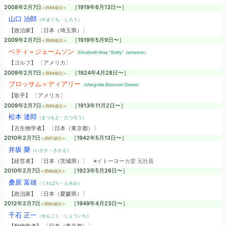
2008年2月7日
［1919年6月13日〜］
≪満88歳没≫
山口 治郎
（やまぐち・じろう）
【政治家】 〔日本（埼玉県）〕
2009年2月7日
［1919年5月9日〜］
≪満89歳没≫
ベティ＝ジェームソン
（Elizabeth May “Betty” Jameson）
【ゴルフ】 〔アメリカ〕
2009年2月7日
［1924年4月28日〜］
≪満84歳没≫
ブロッサム＝ディアリー
（Margrete Blossom Dearie）
【歌手】 〔アメリカ〕
2009年2月7日
［1913年11月2日〜］
≪満95歳没≫
松本 達郎
（まつもと・たつろう）
【古生物学者】 〔日本（東京都）〕
2010年2月7日
［1942年5月13日〜］
≪満67歳没≫
井坂 榮
（いさか・さかえ）
【経営者】 〔日本（茨城県）〕
※イトーヨーカ堂 元社長
2010年2月7日
［1923年5月26日〜］
≪満86歳没≫
桑原 富雄
（くわばら・とみお）
【政治家】 〔日本（愛媛県）〕
2012年2月7日
［1949年4月23日〜］
≪満62歳没≫
千石 正一
（せんごく・しょういち）