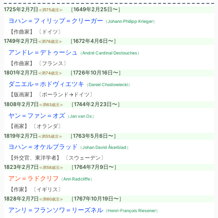
1725年2月7日
［1649年2月25日〜］
≪満75歳没≫
ヨハン＝フィリップ＝クリーガー
（Johann Philipp Krieger）
【作曲家】 〔ドイツ〕
1749年2月7日
［1672年4月6日〜］
≪満76歳没≫
アンドレ＝デトゥーシュ
（André Cardinal Destouches）
【作曲家】 〔フランス〕
1801年2月7日
［1726年10月16日〜］
≪満74歳没≫
ダニエル＝ホドヴィエツキ
（Daniel Chodowiecki）
【版画家】 〔ポーランド→ドイツ〕
1808年2月7日
［1744年2月23日〜］
≪満63歳没≫
ヤン＝ファン＝オズ
（Jan van Os）
【画家】 〔オランダ〕
1819年2月7日
［1763年5月6日〜］
≪満55歳没≫
ヨハン＝オケルブラッド
（Johan David Åkerblad）
【外交官、東洋学者】 〔スウェーデン〕
1823年2月7日
［1764年7月9日〜］
≪満58歳没≫
アン＝ラドクリフ
（Ann Radcliffe）
【作家】 〔イギリス〕
1828年2月7日
［1767年10月19日〜］
≪満60歳没≫
アンリ＝フランソワ＝リーズネル
（Henri-François Riesener）