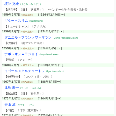
榎並 充造
（えなみ・みつぞう）
【経営者】 〔日本（兵庫県）〕
※バンドー化学 創業者・元社長
1959年2月7日
［1926年12月10日〜］
≪満32歳没≫
ギター＝スリム
（Guitar Slim）
【ミュージシャン】 〔アメリカ〕
1959年2月7日
［1874年5月22日〜］
≪満84歳没≫
ダニエル＝フランソワ＝マラン
（Daniel François Malan）
【政治家】 〔南アフリカ連邦〕
1959年2月7日
［1874年9月5日〜］
≪満84歳没≫
ナポレオン＝ラジョイ
（Napoleon Lajoie）
【野球】 〔アメリカ〕
1960年2月7日
［1903年1月12日〜］
≪満57歳没≫
イゴール＝クルチャートフ
（Igor Kurchatov）
【物理学者】 〔ロシア（旧・ソ連）〕
1967年2月7日
［1888年1月1日〜］
≪満79歳没≫
津島 寿一
（つしま・じゅいち）
【政治家】 〔日本（香川県）〕
1975年2月7日
［1904年7月1日〜］
≪満70歳没≫
香山 滋
（かやま・しげる）
【作家】 〔日本（東京都）〕
1975年2月7日
［1921年4月26日〜］
≪満53歳没≫