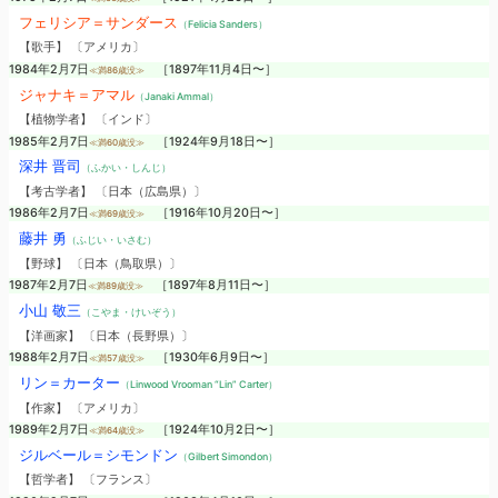
フェリシア＝サンダース
（Felicia Sanders）
【歌手】 〔アメリカ〕
1984年2月7日
［1897年11月4日〜］
≪満86歳没≫
ジャナキ＝アマル
（Janaki Ammal）
【植物学者】 〔インド〕
1985年2月7日
［1924年9月18日〜］
≪満60歳没≫
深井 晋司
（ふかい・しんじ）
【考古学者】 〔日本（広島県）〕
1986年2月7日
［1916年10月20日〜］
≪満69歳没≫
藤井 勇
（ふじい・いさむ）
【野球】 〔日本（鳥取県）〕
1987年2月7日
［1897年8月11日〜］
≪満89歳没≫
小山 敬三
（こやま・けいぞう）
【洋画家】 〔日本（長野県）〕
1988年2月7日
［1930年6月9日〜］
≪満57歳没≫
リン＝カーター
（Linwood Vrooman “Lin” Carter）
【作家】 〔アメリカ〕
1989年2月7日
［1924年10月2日〜］
≪満64歳没≫
ジルベール＝シモンドン
（Gilbert Simondon）
【哲学者】 〔フランス〕