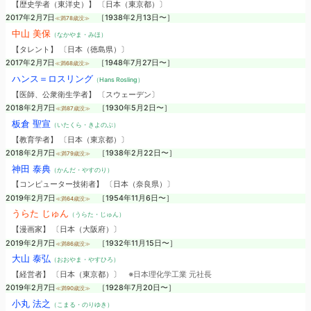
【歴史学者（東洋史）】 〔日本（東京都）〕
2017年2月7日
［1938年2月13日〜］
≪満78歳没≫
中山 美保
（なかやま・みほ）
【タレント】 〔日本（徳島県）〕
2017年2月7日
［1948年7月27日〜］
≪満68歳没≫
ハンス＝ロスリング
（Hans Rosling）
【医師、公衆衛生学者】 〔スウェーデン〕
2018年2月7日
［1930年5月2日〜］
≪満87歳没≫
板倉 聖宣
（いたくら・きよのぶ）
【教育学者】 〔日本（東京都）〕
2018年2月7日
［1938年2月22日〜］
≪満79歳没≫
神田 泰典
（かんだ・やすのり）
【コンピューター技術者】 〔日本（奈良県）〕
2019年2月7日
［1954年11月6日〜］
≪満64歳没≫
うらた じゅん
（うらた・じゅん）
【漫画家】 〔日本（大阪府）〕
2019年2月7日
［1932年11月15日〜］
≪満86歳没≫
大山 泰弘
（おおやま・やすひろ）
【経営者】 〔日本（東京都）〕
※日本理化学工業 元社長
2019年2月7日
［1928年7月20日〜］
≪満90歳没≫
小丸 法之
（こまる・のりゆき）