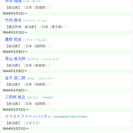
丹羽 雄哉
（にわ・ゆうや）
【政治家】 〔日本（茨城県）〕
1944年5月2日〜
竹内 俊夫
（たけうち・としお）
【建設官僚、政治家】 〔日本（東京都）〕
1944年5月3日〜
桑野 照史
（くわの・てるふみ）
【政治家】 〔日本（福岡県）〕
1944年5月8日〜
景山 俊太郎
（かげやま・しゅんたろう）
【政治家】 〔日本（島根県）〕
1944年5月8日〜
金子 原二郎
（かねこ・げんじろう）
【政治家】 〔日本（長崎県）〕
1944年5月8日〜
三田村 統之
（みたむら・つねゆき）
【政治家】 〔日本（福岡県）〕
1944年5月12日〜
クリストファー＝パッテン
（Christopher Francis Patten）
【政治家】 〔イギリス〕
1944年5月21日〜