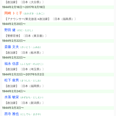
【政治家】 〔日本（大分県）〕
1944年2月16日〜2017年3月19日
岡崎 トミ子
（おかざき・とみこ）
【アナウンサー/東北放送→政治家】 〔日本（福島県）〕
1944年2月20日〜
野田 健
（のだ・たけし）
【警察官僚】 〔日本（東京都）〕
1944年2月22日〜
斎藤 文夫
（さいとう・ふみお）
【政治家】 〔日本（栃木県）〕
1944年2月22日〜
福永 信彦
（ふくなが・のぶひこ）
【政治家】 〔日本（埼玉県）〕
1944年2月22日〜2017年5月2日
松下 俊男
（まつした・としお）
【政治家】 〔日本（福岡県）〕
1944年2月24日〜
水落 敏栄
（みずおち・としえい）
【政治家】 〔日本（新潟県）〕
1944年3月3日〜
西寺 雅也
（にしでら・まさや）