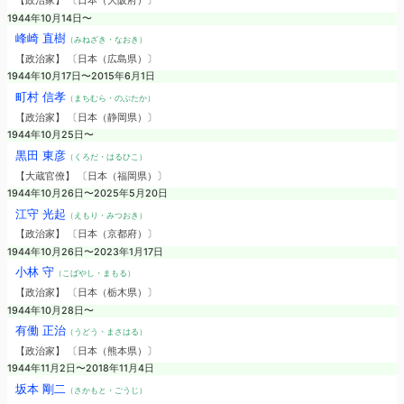
【政治家】 〔日本（大阪府）〕
1944年10月14日〜
峰崎 直樹
（みねざき・なおき）
【政治家】 〔日本（広島県）〕
1944年10月17日〜2015年6月1日
町村 信孝
（まちむら・のぶたか）
【政治家】 〔日本（静岡県）〕
1944年10月25日〜
黒田 東彦
（くろだ・はるひこ）
【大蔵官僚】 〔日本（福岡県）〕
1944年10月26日〜2025年5月20日
江守 光起
（えもり・みつおき）
【政治家】 〔日本（京都府）〕
1944年10月26日〜2023年1月17日
小林 守
（こばやし・まもる）
【政治家】 〔日本（栃木県）〕
1944年10月28日〜
有働 正治
（うどう・まさはる）
【政治家】 〔日本（熊本県）〕
1944年11月2日〜2018年11月4日
坂本 剛二
（さかもと・ごうじ）