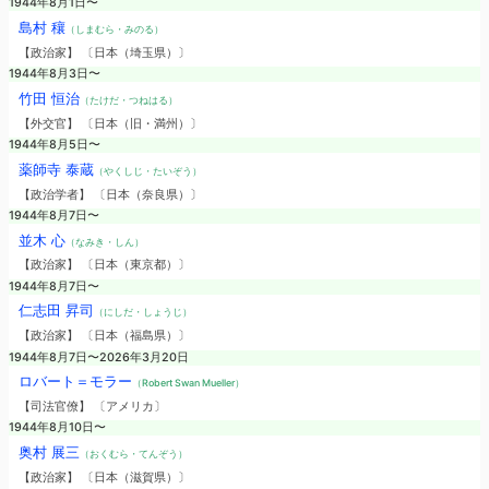
1944年8月1日〜
島村 穰
（しまむら・みのる）
【政治家】 〔日本（埼玉県）〕
1944年8月3日〜
竹田 恒治
（たけだ・つねはる）
【外交官】 〔日本（旧・満州）〕
1944年8月5日〜
薬師寺 泰蔵
（やくしじ・たいぞう）
【政治学者】 〔日本（奈良県）〕
1944年8月7日〜
並木 心
（なみき・しん）
【政治家】 〔日本（東京都）〕
1944年8月7日〜
仁志田 昇司
（にしだ・しょうじ）
【政治家】 〔日本（福島県）〕
1944年8月7日〜2026年3月20日
ロバート＝モラー
（Robert Swan Mueller）
【司法官僚】 〔アメリカ〕
1944年8月10日〜
奥村 展三
（おくむら・てんぞう）
【政治家】 〔日本（滋賀県）〕