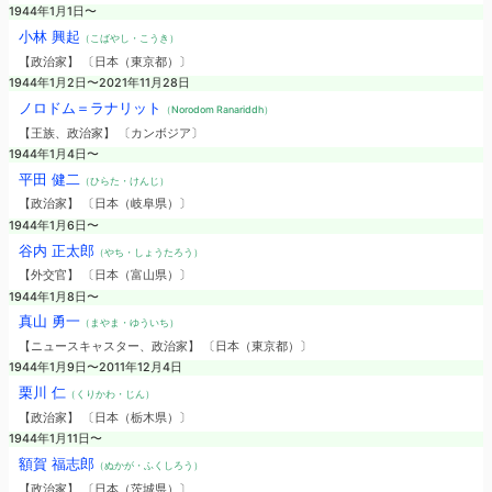
1944年1月1日〜
小林 興起
（こばやし・こうき）
【政治家】 〔日本（東京都）〕
1944年1月2日〜2021年11月28日
ノロドム＝ラナリット
（Norodom Ranariddh）
【王族、政治家】 〔カンボジア〕
1944年1月4日〜
平田 健二
（ひらた・けんじ）
【政治家】 〔日本（岐阜県）〕
1944年1月6日〜
谷内 正太郎
（やち・しょうたろう）
【外交官】 〔日本（富山県）〕
1944年1月8日〜
真山 勇一
（まやま・ゆういち）
【ニュースキャスター、政治家】 〔日本（東京都）〕
1944年1月9日〜2011年12月4日
栗川 仁
（くりかわ・じん）
【政治家】 〔日本（栃木県）〕
1944年1月11日〜
額賀 福志郎
（ぬかが・ふくしろう）
【政治家】 〔日本（茨城県）〕