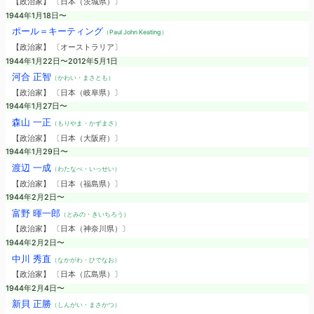
【政治家】 〔日本（茨城県）〕
1944年1月18日〜
ポール＝キーティング
（Paul John Keating）
【政治家】 〔オーストラリア〕
1944年1月22日〜2012年5月1日
河合 正智
（かわい・まさとも）
【政治家】 〔日本（岐阜県）〕
1944年1月27日〜
森山 一正
（もりやま・かずまさ）
【政治家】 〔日本（大阪府）〕
1944年1月29日〜
渡辺 一成
（わたなべ・いっせい）
【政治家】 〔日本（福島県）〕
1944年2月2日〜
富野 暉一郎
（とみの・きいちろう）
【政治家】 〔日本（神奈川県）〕
1944年2月2日〜
中川 秀直
（なかがわ・ひでなお）
【政治家】 〔日本（広島県）〕
1944年2月4日〜
新貝 正勝
（しんがい・まさかつ）