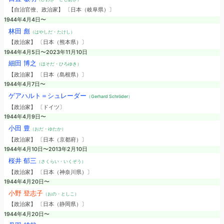
【自治官僚、政治家】 〔日本（岐阜県）〕
1944年4月4日〜
林田 彪
（はやしだ・たけし）
【政治家】 〔日本（熊本県）〕
1944年4月5日〜2023年11月10日
細田 博之
（ほそだ・ひろゆき）
【政治家】 〔日本（島根県）〕
1944年4月7日〜
ゲアハルト＝シュレーダー
（Gerhard Schröder）
【政治家】 〔ドイツ〕
1944年4月9日〜
小田 豊
（おだ・ゆたか）
【政治家】 〔日本（京都府）〕
1944年4月10日〜2013年2月10日
桜井 郁三
（さくらい・いくぞう）
【政治家】 〔日本（神奈川県）〕
1944年4月20日〜
小野 登志子
（おの・としこ）
【政治家】 〔日本（静岡県）〕
1944年4月20日〜