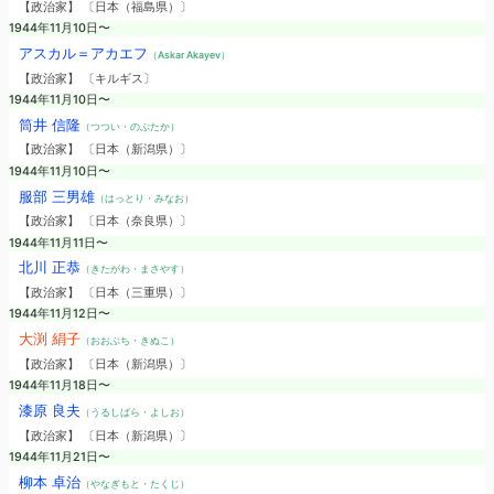
【政治家】 〔日本（福島県）〕
1944年11月10日〜
アスカル＝アカエフ
（Askar Akayev）
【政治家】 〔キルギス〕
1944年11月10日〜
筒井 信隆
（つつい・のぶたか）
【政治家】 〔日本（新潟県）〕
1944年11月10日〜
服部 三男雄
（はっとり・みなお）
【政治家】 〔日本（奈良県）〕
1944年11月11日〜
北川 正恭
（きたがわ・まさやす）
【政治家】 〔日本（三重県）〕
1944年11月12日〜
大渕 絹子
（おおぶち・きぬこ）
【政治家】 〔日本（新潟県）〕
1944年11月18日〜
漆原 良夫
（うるしばら・よしお）
【政治家】 〔日本（新潟県）〕
1944年11月21日〜
柳本 卓治
（やなぎもと・たくじ）