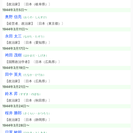
【政治家】 〔日本（岐阜県）〕
1944年3月5日〜
奥野 信亮
（おくの・しんすけ）
【経営者、政治家】 〔日本（東京都）〕
1944年3月11日〜
永田 太三
（ながた・たぞう）
【政治家】 〔日本（愛知県）〕
1944年3月17日〜
袴田 茂樹
（はかまだ・しげき）
【国際政治学者】 〔日本（広島県）〕
1944年3月19日〜
田中 英夫
（たなか・ひでお）
【政治家】 〔日本（広島県）〕
1944年3月21日〜
鈴木 昇
（すずき・のぼる）
【政治家】 〔日本（秋田県）〕
1944年3月24日〜
桜井 勝郎
（さくらい・かつろう）
【政治家】 〔日本（静岡県）〕
1944年3月28日〜
日置 敏明
（ひおき・としあき）