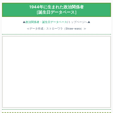
1944年に生まれた政治関係者
［誕生日データベース］
▲
政治関係者・誕生日データベース
/トップページへ▲
≪データ作成：ストローワラ（Straw-wara）≫