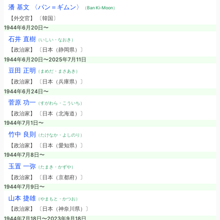
潘 基文 〈パン＝ギムン〉
（Ban Ki-Moon）
【外交官】 〔韓国〕
1944年6月20日〜
石井 直樹
（いしい・なおき）
【政治家】 〔日本（静岡県）〕
1944年6月20日〜2025年7月11日
豆田 正明
（まめだ・まさあき）
【政治家】 〔日本（兵庫県）〕
1944年6月24日〜
菅原 功一
（すがわら・こういち）
【政治家】 〔日本（北海道）〕
1944年7月1日〜
竹中 良則
（たけなか・よしのり）
【政治家】 〔日本（愛知県）〕
1944年7月8日〜
玉置 一弥
（たまき・かずや）
【政治家】 〔日本（京都府）〕
1944年7月9日〜
山本 捷雄
（やまもと・かつお）
【政治家】 〔日本（神奈川県）〕
1944年7月18日〜2023年9月18日