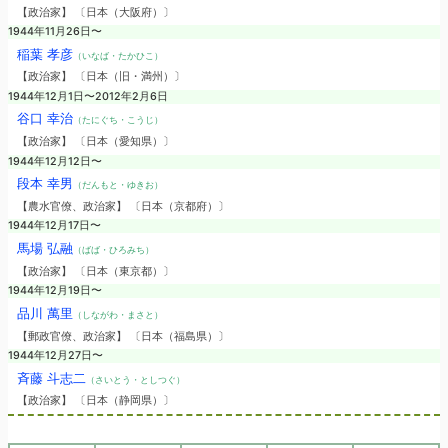
【政治家】 〔日本（大阪府）〕
1944年11月26日〜
稲葉 孝彦
（いなば・たかひこ）
【政治家】 〔日本（旧・満州）〕
1944年12月1日〜2012年2月6日
谷口 幸治
（たにぐち・こうじ）
【政治家】 〔日本（愛知県）〕
1944年12月12日〜
段本 幸男
（だんもと・ゆきお）
【農水官僚、政治家】 〔日本（京都府）〕
1944年12月17日〜
馬場 弘融
（ばば・ひろみち）
【政治家】 〔日本（東京都）〕
1944年12月19日〜
品川 萬里
（しながわ・まさと）
【郵政官僚、政治家】 〔日本（福島県）〕
1944年12月27日〜
斉藤 斗志二
（さいとう・としつぐ）
【政治家】 〔日本（静岡県）〕