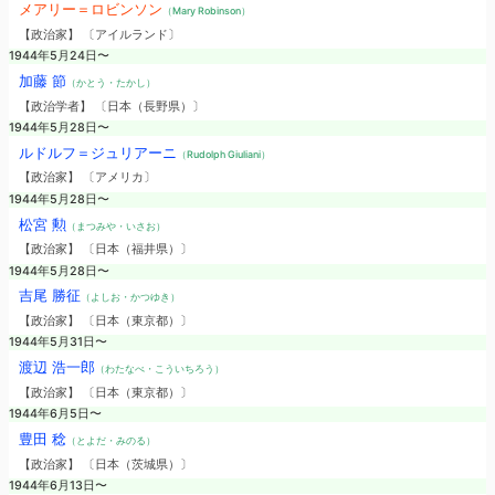
メアリー＝ロビンソン
（Mary Robinson）
【政治家】 〔アイルランド〕
1944年5月24日〜
加藤 節
（かとう・たかし）
【政治学者】 〔日本（長野県）〕
1944年5月28日〜
ルドルフ＝ジュリアーニ
（Rudolph Giuliani）
【政治家】 〔アメリカ〕
1944年5月28日〜
松宮 勲
（まつみや・いさお）
【政治家】 〔日本（福井県）〕
1944年5月28日〜
吉尾 勝征
（よしお・かつゆき）
【政治家】 〔日本（東京都）〕
1944年5月31日〜
渡辺 浩一郎
（わたなべ・こういちろう）
【政治家】 〔日本（東京都）〕
1944年6月5日〜
豊田 稔
（とよだ・みのる）
【政治家】 〔日本（茨城県）〕
1944年6月13日〜