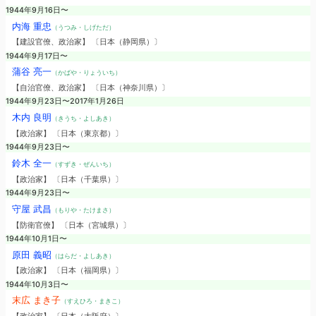
1944年9月16日〜
内海 重忠
（うつみ・しげただ）
【建設官僚、政治家】 〔日本（静岡県）〕
1944年9月17日〜
蒲谷 亮一
（かばや・りょういち）
【自治官僚、政治家】 〔日本（神奈川県）〕
1944年9月23日〜2017年1月26日
木内 良明
（きうち・よしあき）
【政治家】 〔日本（東京都）〕
1944年9月23日〜
鈴木 全一
（すずき・ぜんいち）
【政治家】 〔日本（千葉県）〕
1944年9月23日〜
守屋 武昌
（もりや・たけまさ）
【防衛官僚】 〔日本（宮城県）〕
1944年10月1日〜
原田 義昭
（はらだ・よしあき）
【政治家】 〔日本（福岡県）〕
1944年10月3日〜
末広 まき子
（すえひろ・まきこ）