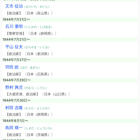
又市 征治
（またいち・せいじ）
【政治家】 〔日本（富山県）〕
1944年7月21日〜
石川 重明
（いしかわ・しげあき）
【警察官僚】 〔日本（静岡県）〕
1944年7月21日〜
平山 征夫
（ひらやま・いくお）
【政治家】 〔日本（新潟県）〕
1944年7月27日〜
羽田 皓
（はだ・あきら）
【政治家】 〔日本（広島県）〕
1944年7月29日〜
野村 興児
（のむら・こうじ）
【大蔵官僚、政治家】 〔日本（山口県）〕
1944年7月30日〜
村田 吉隆
（むらた・よしたか）
【政治家】 〔日本（静岡県）〕
1944年8月1日〜
島田 穣一
（しまだ・じょういち）
【政治家】 〔日本（茨城県）〕