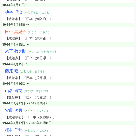
1944年1月11日〜
柳本 卓治
（やなぎもと・たくじ）
【政治家】 〔日本（大阪府）〕
1944年1月14日〜
田中 真紀子
（たなか・まきこ）
【政治家】 〔日本（東京都）〕
1944年1月15日〜
木下 敬之助
（きのした・けいのすけ）
【政治家】 〔日本（大分県）〕
1944年1月15日〜
藤原 昭
（ふじわら・あきら）
【政治家】 〔日本（兵庫県）〕
1944年1月16日〜
山名 靖英
（やまな・やすひで）
【政治家】 〔日本（兵庫県）〕
1944年1月17日〜2013年3月5日
安藤 次男
（あんどう・つぎお）
【政治学者】 〔日本（茨城県）〕
1944年1月17日〜2016年11月8日
樫村 千秋
（かしむら・ちあき）