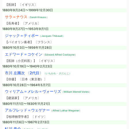
【医師】 〔イギリス〕
1880年9月24日〜1999年12月30日
サラ＝ナウス
（Sarah Knauss）
【長寿者】 〔アメリカ〕
1880年9月27日〜1953年9月1日
ジャック＝ティボー
（Jacques Thibaud）
【バイオリン奏者】 〔フランス〕
1880年10月3日〜1956年11月28日
エドワード＝コケイン
（Edward Alfred Cockayne）
【医師（小児科医）】 〔イギリス〕
1880年10月19日〜1940年2月23日
市川 左團次 〈2代目〉
（いちかわ・さだんじ）
【俳優】 〔日本（東京都）〕
1880年10月28日〜1964年5月7日
ウィリアム＝メレル＝ヴォーリズ
（William Merrell Vories）
【建築家】 〔アメリカ〕
1880年11月1日〜1930年11月21日
アルフレッド＝ウェゲナー
（Alfred Lothar Wegener）
【地球物理学者】 〔ドイツ〕
1880年11月6日〜1967年2月13日
鮎川 義介