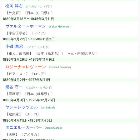
松岡 洋右
（まつおか・ようすけ）
【外交官】 〔日本（山口県）〕
1880年3月18日〜1945年3月11日
ヴァルター＝ホーマン
（Walter Hohmann）
【宇宙工学者】 〔ドイツ〕
1880年3月22日〜1950年11月3日
小磯 国昭
（こいそ・くにあき）
【軍人、政治家】 〔日本（栃木県）〕
※元・内閣総理大臣
1880年3月29日〜1976年11月9日
ロジーナ＝レヴィーン
（Rosina Lhevinne）
【ピアニスト】 〔ロシア〕
1880年4月2日〜1977年8月1日
熊谷 守一
（くまがい・もりかず）
【洋画家】 〔日本（岐阜県）〕
1880年4月9日〜1925年12月26日
ヤン＝レッツェル
（Jan Letzel）
【建築家】 〔チェコ〕
1880年4月11日〜1958年7月5日
ダニエル＝ガーバー
（Daniel Garber）
【画家】 〔アメリカ〕