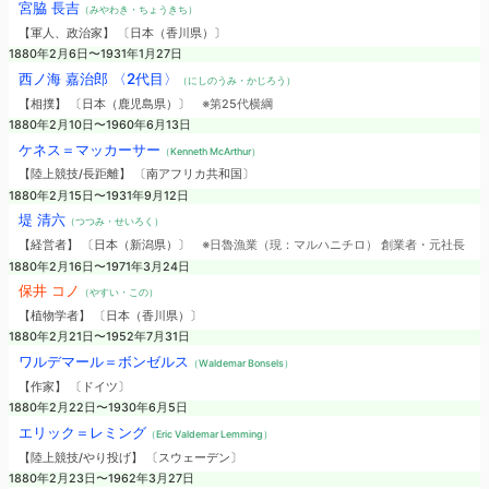
宮脇 長吉
（みやわき・ちょうきち）
【軍人、政治家】 〔日本（香川県）〕
1880年2月6日〜1931年1月27日
西ノ海 嘉治郎 〈2代目〉
（にしのうみ・かじろう）
【相撲】 〔日本（鹿児島県）〕
※第25代横綱
1880年2月10日〜1960年6月13日
ケネス＝マッカーサー
（Kenneth McArthur）
【陸上競技/長距離】 〔南アフリカ共和国〕
1880年2月15日〜1931年9月12日
堤 清六
（つつみ・せいろく）
【経営者】 〔日本（新潟県）〕
※日魯漁業（現：マルハニチロ） 創業者・元社長
1880年2月16日〜1971年3月24日
保井 コノ
（やすい・この）
【植物学者】 〔日本（香川県）〕
1880年2月21日〜1952年7月31日
ワルデマール＝ボンゼルス
（Waldemar Bonsels）
【作家】 〔ドイツ〕
1880年2月22日〜1930年6月5日
エリック＝レミング
（Eric Valdemar Lemming）
【陸上競技/やり投げ】 〔スウェーデン〕
1880年2月23日〜1962年3月27日