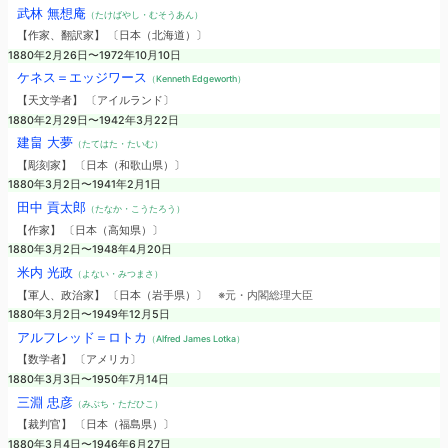
武林 無想庵
（たけばやし・むそうあん）
【作家、翻訳家】 〔日本（北海道）〕
1880年2月26日〜1972年10月10日
ケネス＝エッジワース
（Kenneth Edgeworth）
【天文学者】 〔アイルランド〕
1880年2月29日〜1942年3月22日
建畠 大夢
（たてはた・たいむ）
【彫刻家】 〔日本（和歌山県）〕
1880年3月2日〜1941年2月1日
田中 貢太郎
（たなか・こうたろう）
【作家】 〔日本（高知県）〕
1880年3月2日〜1948年4月20日
米内 光政
（よない・みつまさ）
【軍人、政治家】 〔日本（岩手県）〕
※元・内閣総理大臣
1880年3月2日〜1949年12月5日
アルフレッド＝ロトカ
（Alfred James Lotka）
【数学者】 〔アメリカ〕
1880年3月3日〜1950年7月14日
三淵 忠彦
（みぶち・ただひこ）
【裁判官】 〔日本（福島県）〕
1880年3月4日〜1946年6月27日