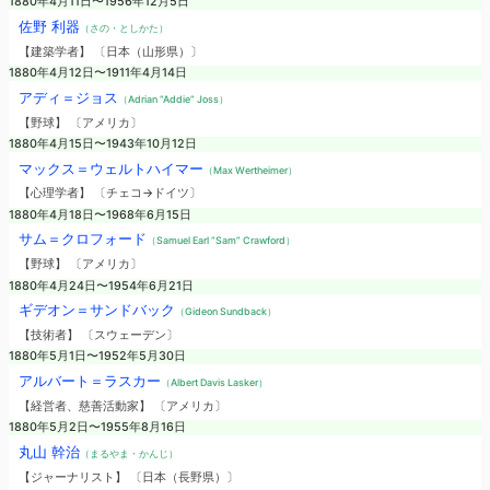
1880年4月11日〜1956年12月5日
佐野 利器
（さの・としかた）
【建築学者】 〔日本（山形県）〕
1880年4月12日〜1911年4月14日
アディ＝ジョス
（Adrian “Addie” Joss）
【野球】 〔アメリカ〕
1880年4月15日〜1943年10月12日
マックス＝ウェルトハイマー
（Max Wertheimer）
【心理学者】 〔チェコ→ドイツ〕
1880年4月18日〜1968年6月15日
サム＝クロフォード
（Samuel Earl “Sam” Crawford）
【野球】 〔アメリカ〕
1880年4月24日〜1954年6月21日
ギデオン＝サンドバック
（Gideon Sundback）
【技術者】 〔スウェーデン〕
1880年5月1日〜1952年5月30日
アルバート＝ラスカー
（Albert Davis Lasker）
【経営者、慈善活動家】 〔アメリカ〕
1880年5月2日〜1955年8月16日
丸山 幹治
（まるやま・かんじ）
【ジャーナリスト】 〔日本（長野県）〕