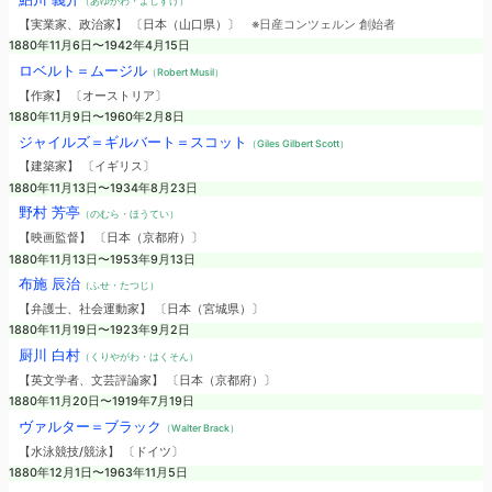
（あゆかわ・よしすけ）
【実業家、政治家】 〔日本（山口県）〕
※日産コンツェルン 創始者
1880年11月6日〜1942年4月15日
ロベルト＝ムージル
（Robert Musil）
【作家】 〔オーストリア〕
1880年11月9日〜1960年2月8日
ジャイルズ＝ギルバート＝スコット
（Giles Gilbert Scott）
【建築家】 〔イギリス〕
1880年11月13日〜1934年8月23日
野村 芳亭
（のむら・ほうてい）
【映画監督】 〔日本（京都府）〕
1880年11月13日〜1953年9月13日
布施 辰治
（ふせ・たつじ）
【弁護士、社会運動家】 〔日本（宮城県）〕
1880年11月19日〜1923年9月2日
厨川 白村
（くりやがわ・はくそん）
【英文学者、文芸評論家】 〔日本（京都府）〕
1880年11月20日〜1919年7月19日
ヴァルター＝ブラック
（Walter Brack）
【水泳競技/競泳】 〔ドイツ〕
1880年12月1日〜1963年11月5日