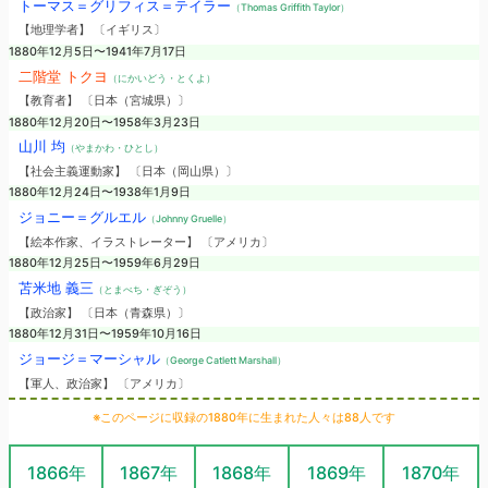
トーマス＝グリフィス＝テイラー
（Thomas Griffith Taylor）
【地理学者】 〔イギリス〕
1880年12月5日〜1941年7月17日
二階堂 トクヨ
（にかいどう・とくよ）
【教育者】 〔日本（宮城県）〕
1880年12月20日〜1958年3月23日
山川 均
（やまかわ・ひとし）
【社会主義運動家】 〔日本（岡山県）〕
1880年12月24日〜1938年1月9日
ジョニー＝グルエル
（Johnny Gruelle）
【絵本作家、イラストレーター】 〔アメリカ〕
1880年12月25日〜1959年6月29日
苫米地 義三
（とまべち・ぎぞう）
【政治家】 〔日本（青森県）〕
1880年12月31日〜1959年10月16日
ジョージ＝マーシャル
（George Catlett Marshall）
【軍人、政治家】 〔アメリカ〕
※このページに収録の1880年に生まれた人々は88人です
1866年
1867年
1868年
1869年
1870年