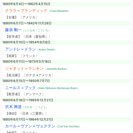
1880年6月4日〜1962年4月15日
クララ＝ブランディック
（Clara Blandick）
【女優】 〔アメリカ〕
1880年6月7日〜1942年11月29日
藤浪 剛一
（ふじなみ・ごういち）
【医学者】 〔日本（愛知県）〕
1880年6月10日〜1954年9月8日
アンドレ＝ドラン
（Andre Derain）
【画家】 〔フランス〕
1880年6月11日〜1973年5月18日
ジャネット＝ランキン
（Jeanette Rankin）
【政治家】 〔カナダ→アメリカ〕
1880年6月15日〜1950年7月7日
ニールス＝ブック
（Niels Ebbesen Mortensen Bukh）
【教育者】 〔デンマーク〕
1880年6月16日〜1965年12月21日
沢木 興道
（さわき・こうどう）
【僧侶】 〔日本（三重県）〕
1880年6月17日〜1964年12月21日
カール＝ヴァン＝ヴェクテン
（Carl Van Vechten）
【作家】 〔アメリカ〕