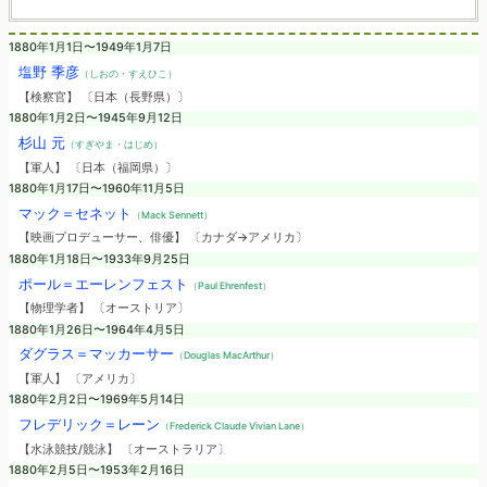
1880年1月1日〜1949年1月7日
塩野 季彦
（しおの・すえひこ）
【検察官】 〔日本（長野県）〕
1880年1月2日〜1945年9月12日
杉山 元
（すぎやま・はじめ）
【軍人】 〔日本（福岡県）〕
1880年1月17日〜1960年11月5日
マック＝セネット
（Mack Sennett）
【映画プロデューサー、俳優】 〔カナダ→アメリカ〕
1880年1月18日〜1933年9月25日
ポール＝エーレンフェスト
（Paul Ehrenfest）
【物理学者】 〔オーストリア〕
1880年1月26日〜1964年4月5日
ダグラス＝マッカーサー
（Douglas MacArthur）
【軍人】 〔アメリカ〕
1880年2月2日〜1969年5月14日
フレデリック＝レーン
（Frederick Claude Vivian Lane）
【水泳競技/競泳】 〔オーストラリア〕
1880年2月5日〜1953年2月16日