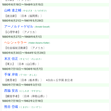
1880年6月19日〜1948年3月15日
山崎 達之輔
（やまざき・たつのすけ）
【政治家】 〔日本（福岡県）〕
1880年6月21日〜1961年5月29日
アーノルド＝ゲゼル
（Arnold Gesell）
【心理学者】 〔アメリカ〕
1880年6月27日〜1968年6月1日
ヘレン＝ケラー
（Helen Adams Keller）
【社会福祉活動家】 〔アメリカ〕
1880年6月30日〜1944年12月29日
末次 信正
（すえつぐ・のぶまさ）
【軍人】 〔日本（山口県）〕
1880年7月13日〜1936年10月7日
手塚 岸衛
（てづか・きしえ）
【教育者】 〔日本（栃木県）〕
※自由ヶ丘学園 創立者
1880年7月18日〜1966年3月1日
西脇 安吉
（にしわき・やすきち）
【醸造学者】 〔日本（和歌山県）〕
1880年7月19日〜1962年2月19日
熊谷 岱蔵
（くまがい・たいぞう）