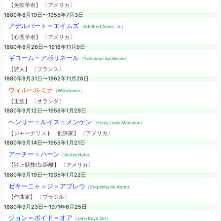
【免疫学者】 〔アメリカ〕
1880年8月19日〜1955年7月3日
アデルバート＝エイムズ
（Adelbert Ames, Jr.）
【心理学者】 〔アメリカ〕
1880年8月26日〜1918年11月9日
ギヨーム＝アポリネール
（Guillaume Apollinaire）
【詩人】 〔フランス〕
1880年8月31日〜1962年11月28日
ウィルヘルミナ
（Wilhelmina）
【王族】 〔オランダ〕
1880年9月12日〜1956年1月29日
ヘンリー＝ルイス＝メンケン
（Henry Louis Mencken）
【ジャーナリスト、批評家】 〔アメリカ〕
1880年9月14日〜1955年1月21日
アーチー＝ハーン
（Archie Hahn）
【陸上競技/短距離】 〔アメリカ〕
1880年9月19日〜1935年1月22日
ゼキーニャ＝ジ＝アブレウ
（Zequinha de Abreu）
【作曲家】 〔ブラジル〕
1880年9月23日〜1971年6月25日
ジョン＝ボイド＝オア
（John Boyd Orr）