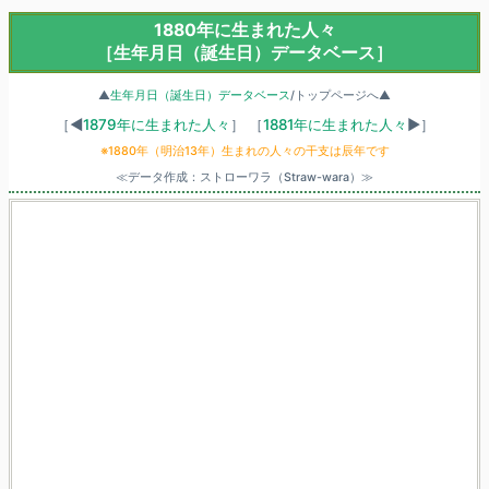
1880年に生まれた人々
［生年月日（誕生日）データベース］
▲
生年月日（誕生日）データベース
/トップページへ▲
［◀
1879年に生まれた人々
］
［
1881年に生まれた人々
▶］
※1880年（明治13年）生まれの人々の干支は辰年です
≪データ作成：ストローワラ（Straw-wara）≫