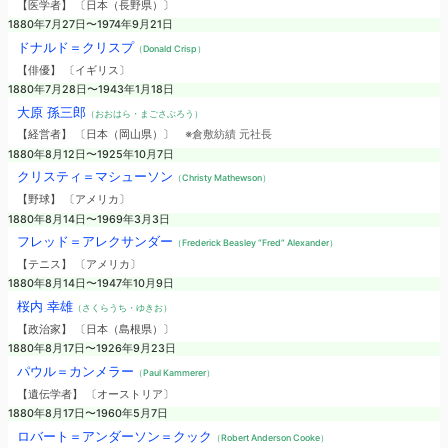
【医学者】 〔日本（長野県）〕
1880年7月27日〜1974年9月21日
ドナルド＝クリスプ
（Donald Crisp）
【俳優】 〔イギリス〕
1880年7月28日〜1943年1月18日
大原 孫三郎
（おおはら・まごさぶろう）
【経営者】 〔日本（岡山県）〕
※倉敷紡績 元社長
1880年8月12日〜1925年10月7日
クリスティ＝マシューソン
（Christy Mathewson）
【野球】 〔アメリカ〕
1880年8月14日〜1969年3月3日
フレッド＝アレクサンダー
（Frederick Beasley “Fred” Alexander）
【テニス】 〔アメリカ〕
1880年8月14日〜1947年10月9日
桜内 幸雄
（さくらうち・ゆきお）
【政治家】 〔日本（島根県）〕
1880年8月17日〜1926年9月23日
パウル＝カンメラー
（Paul Kammerer）
【遺伝学者】 〔オーストリア〕
1880年8月17日〜1960年5月7日
ロバート＝アンダーソン＝クック
（Robert Anderson Cooke）