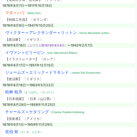
1876年8月7日〜1917年10月15日
マタ＝ハリ
（Mata Hari）
【特殊工作員】 〔オランダ〕
1876年8月9日〜1947年10月25日
ヴィクター＝アレクサンダー＝リットン
（Victor Alexander Lytton）
【政治家】 〔イギリス〕
1876年8月16日
（ユリウス暦1876年8月4日）
〜1942年2月7日
イヴァン＝ビリービン
（Ivan Yakovlevich Bilibin）
【イラストレーター】 〔ロシア〕
1876年8月17日〜1951年12月15日
ジェームズ＝エリック＝ドラモンド
（James Eric Drummond）
【政治家】 〔イギリス〕
1876年8月18日〜1963年5月22日
松林 桂月
（まつばやし・けいげつ）
【日本画家】 〔日本（山口県）〕
1876年8月29日〜1958年11月25日
チャールズ＝ケタリング
（Charles Franklin Kettering）
【技術者】 〔アメリカ〕
1876年9月1日〜1959年11月29日
佐伯 矩
（さいき・ただす）