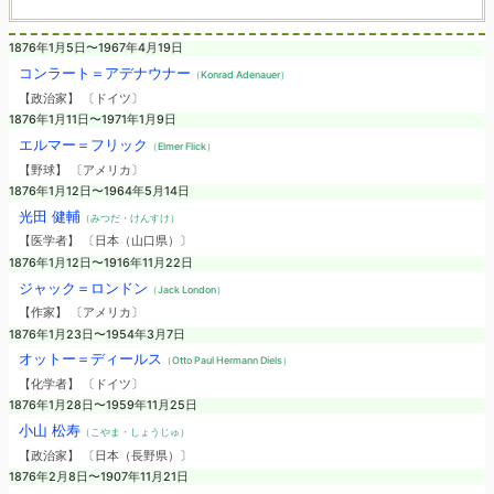
1876年1月5日〜1967年4月19日
コンラート＝アデナウナー
（Konrad Adenauer）
【政治家】 〔ドイツ〕
1876年1月11日〜1971年1月9日
エルマー＝フリック
（Elmer Flick）
【野球】 〔アメリカ〕
1876年1月12日〜1964年5月14日
光田 健輔
（みつだ・けんすけ）
【医学者】 〔日本（山口県）〕
1876年1月12日〜1916年11月22日
ジャック＝ロンドン
（Jack London）
【作家】 〔アメリカ〕
1876年1月23日〜1954年3月7日
オットー＝ディールス
（Otto Paul Hermann Diels）
【化学者】 〔ドイツ〕
1876年1月28日〜1959年11月25日
小山 松寿
（こやま・しょうじゅ）
【政治家】 〔日本（長野県）〕
1876年2月8日〜1907年11月21日