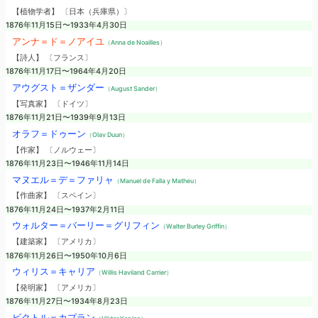
【植物学者】 〔日本（兵庫県）〕
1876年11月15日〜1933年4月30日
アンナ＝ド＝ノアイユ
（Anna de Noailles）
【詩人】 〔フランス〕
1876年11月17日〜1964年4月20日
アウグスト＝ザンダー
（August Sander）
【写真家】 〔ドイツ〕
1876年11月21日〜1939年9月13日
オラフ＝ドゥーン
（Olav Duun）
【作家】 〔ノルウェー〕
1876年11月23日〜1946年11月14日
マヌエル＝デ＝ファリャ
（Manuel de Falla y Matheu）
【作曲家】 〔スペイン〕
1876年11月24日〜1937年2月11日
ウォルター＝バーリー＝グリフィン
（Walter Burley Griffin）
【建築家】 〔アメリカ〕
1876年11月26日〜1950年10月6日
ウィリス＝キャリア
（Willis Haviland Carrier）
【発明家】 〔アメリカ〕
1876年11月27日〜1934年8月23日
ビクトル＝カプラン