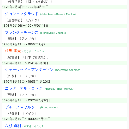
【栄養学者】 〔日本（愛媛県）〕
1876年9月6日〜1936年3月16日
ジョン＝マクラウド
（John James Rickard Macleod）
【生理学者】 〔カナダ〕
1876年9月9日〜1924年9月15日
フランク＝チャンス
（Frank Leroy Chance）
【野球】 〔アメリカ〕
1876年9月12日〜1955年3月2日
相馬 黒光
（そうま・こっこう）
【経営者】 〔日本（宮城県）〕
1876年9月13日〜1941年3月8日
シャーウッド＝アンダーソン
（Sherwood Anderson）
【作家】 〔アメリカ〕
1876年9月15日〜1965年1月20日
ニック＝アルトロック
（Nicholas “Nick” Altrock）
【野球】 〔アメリカ〕
1876年9月15日〜1962年2月17日
ブルーノ＝ワルター
（Bruno Walter）
【指揮者】 〔ドイツ〕
1876年9月16日〜1966年2月26日
八杉 貞利
（やすぎ・さだとし）