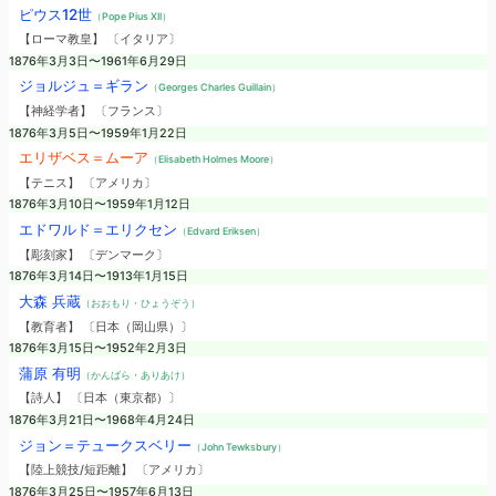
ピウス12世
（Pope Pius XII）
【ローマ教皇】 〔イタリア〕
1876年3月3日〜1961年6月29日
ジョルジュ＝ギラン
（Georges Charles Guillain）
【神経学者】 〔フランス〕
1876年3月5日〜1959年1月22日
エリザベス＝ムーア
（Elisabeth Holmes Moore）
【テニス】 〔アメリカ〕
1876年3月10日〜1959年1月12日
エドワルド＝エリクセン
（Edvard Eriksen）
【彫刻家】 〔デンマーク〕
1876年3月14日〜1913年1月15日
大森 兵蔵
（おおもり・ひょうぞう）
【教育者】 〔日本（岡山県）〕
1876年3月15日〜1952年2月3日
蒲原 有明
（かんばら・ありあけ）
【詩人】 〔日本（東京都）〕
1876年3月21日〜1968年4月24日
ジョン＝テュークスベリー
（John Tewksbury）
【陸上競技/短距離】 〔アメリカ〕
1876年3月25日〜1957年6月13日