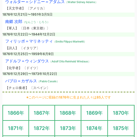
ウォルター＝シドニー＝アダムス
（Walter Sidney Adams）
【天文学者】 〔アメリカ〕
1876年12月21日〜1951年3月5日
南郷 次郎
（なんごう・じろう）
【軍人】 〔日本（東京都）〕
1876年12月22日〜1944年12月2日
フィリッポ＝マリネッティ
（Emilio Filippo Marinetti）
【詩人】 〔イタリア〕
1876年12月25日〜1959年6月9日
アドルフ＝ウィンダウス
（Adolf Otto Reinhold Windaus）
【化学者】 〔ドイツ〕
1876年12月29日〜1973年10月22日
パブロ＝カザルス
（Pablo Casals）
【チェロ奏者】 〔スペイン〕
※このページに収録の1876年に生まれた人々は85人です
1866年
1867年
1868年
1869年
1870年
1871年
1872年
1873年
1874年
1875年