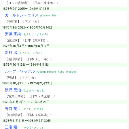
【ロシア語学者】 〔日本（東京都）〕
1876年9月20日〜1941年1月13日
カールトン＝エリス
（Carleton Ellis）
【発明家】 〔アメリカ〕
1876年9月25日〜1955年10月14日
安藤 正純
（あんどう・まさずみ）
【政治家】 〔日本（東京都）〕
1876年10月4日〜1967年8月17日
新村 出
（しんむら・いづる）
【言語学者】 〔日本（山口県）〕
1876年10月13日〜1914年4月1日
ルーブ＝ワッデル
（George Edward “Rube” Waddell）
【野球】 〔アメリカ〕
1876年10月25日〜1975年2月22日
渋沢 元治
（しぶさわ・もとじ）
【電気工学者】 〔日本（埼玉県）〕
1876年11月9日〜1928年5月21日
野口 英世
（のぐち・ひでよ）
【細菌学者】 〔日本（福島県）〕
1876年11月11日〜1964年3月30日
三宅 驥一
（みやけ・きいち）