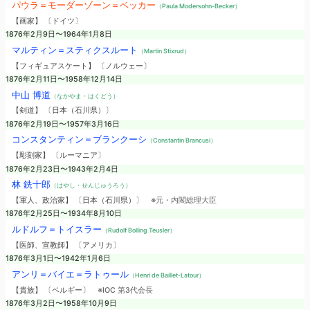
パウラ＝モーダーゾーン＝ベッカー
（Paula Modersohn-Becker）
【画家】 〔ドイツ〕
1876年2月9日〜1964年1月8日
マルティン＝スティクスルート
（Martin Stixrud）
【フィギュアスケート】 〔ノルウェー〕
1876年2月11日〜1958年12月14日
中山 博道
（なかやま・はくどう）
【剣道】 〔日本（石川県）〕
1876年2月19日〜1957年3月16日
コンスタンティン＝ブランクーシ
（Constantin Brancusi）
【彫刻家】 〔ルーマニア〕
1876年2月23日〜1943年2月4日
林 銑十郎
（はやし・せんじゅうろう）
【軍人、政治家】 〔日本（石川県）〕
※元・内閣総理大臣
1876年2月25日〜1934年8月10日
ルドルフ＝トイスラー
（Rudolf Bolling Teusler）
【医師、宣教師】 〔アメリカ〕
1876年3月1日〜1942年1月6日
アンリ＝バイエ＝ラトゥール
（Henri de Baillet-Latour）
【貴族】 〔ベルギー〕
※IOC 第3代会長
1876年3月2日〜1958年10月9日