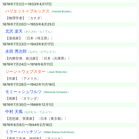
1876年7月2日〜1933年4月17日
ハリエット＝ブルックス
（Harriet Brooks）
【物理学者】 〔カナダ〕
1876年7月20日〜1955年8月25日
北沢 楽天
（きたざわ・らくてん）
【漫画家】 〔日本（埼玉県）〕
1876年7月23日〜1943年9月17日
永田 秀次郎
（ながた・ひでじろう）
【内務官僚、政治家】 〔日本（兵庫県）〕
1876年7月24日〜1916年6月11日
ジーン＝ウェブスター
（Jean Webster）
【作家】 〔アメリカ〕
1876年7月28日〜1942年11月19日
モミー＝シュワルツ
（Mommie Schwarz）
【画家】 〔オランダ〕
1876年7月30日〜1968年12月1日
中村 天風
（なかむら・てんぷう）
【思想家、実業家】 〔日本（東京都）〕
1876年8月6日〜1944年2月16日
ミラー＝ハッチソン
（Miller Reese Hutchison）
【電気工学者、発明家】 〔アメリカ〕