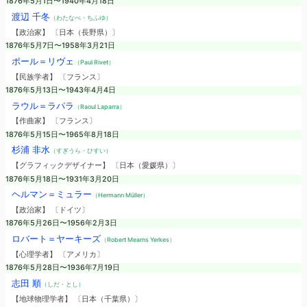
1876年5月1日〜1940年4月18日
渡辺 千冬
（わたなべ・ちふゆ）
【政治家】 〔日本（長野県）〕
1876年5月7日〜1958年3月21日
ポール＝リヴェ
（Paul Rivet）
【民族学者】 〔フランス〕
1876年5月13日〜1943年4月4日
ラウル＝ラパラ
（Raoul Laparra）
【作曲家】 〔フランス〕
1876年5月15日〜1965年8月18日
杉浦 非水
（すぎうら・ひすい）
【グラフィックデザイナー】 〔日本（愛媛県）〕
1876年5月18日〜1931年3月20日
ヘルマン＝ミュラー
（Hermann Müller）
【政治家】 〔ドイツ〕
1876年5月26日〜1956年2月3日
ロバート＝ヤーキーズ
（Robert Mearns Yerkes）
【心理学者】 〔アメリカ〕
1876年5月28日〜1936年7月19日
志田 順
（しだ・とし）
【地球物理学者】 〔日本（千葉県）〕