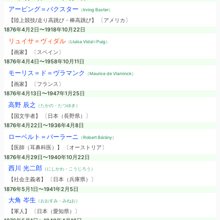
アービング＝バクスター
（Irving Baxter）
【陸上競技/走り高跳び・棒高跳び】 〔アメリカ〕
1876年4月2日〜1918年10月22日
リュイサ＝ヴィダル
（Lluïsa Vidal i Puig）
【画家】 〔スペイン〕
1876年4月4日〜1958年10月11日
モーリス＝ド＝ヴラマンク
（Maurice de Vlaminck）
【画家】 〔フランス〕
1876年4月13日〜1947年1月25日
高野 辰之
（たかの・たつゆき）
【国文学者】 〔日本（長野県）〕
1876年4月22日〜1936年4月8日
ローベルト＝バーラーニ
（Robert Bárány）
【医師（耳鼻科医）】 〔オーストリア〕
1876年4月29日〜1940年10月22日
西川 光二郎
（にしかわ・こうじろう）
【社会主義者】 〔日本（兵庫県）〕
1876年5月1日〜1941年2月5日
大角 岑生
（おおすみ・みねお）
【軍人】 〔日本（愛知県）〕