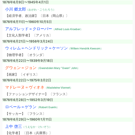
1876年6月9日〜1945年4月1日
小川 郷太郎
（おがわ・ごうたろう）
【経済学者、政治家】 〔日本（岡山県）〕
1876年6月11日〜1960年10月5日
アルフレッド＝クローバー
（Alfred Louis Kroeber）
【文化人類学者】 〔アメリカ〕
1876年6月21日〜1956年3月24日
ウィレム＝ヘンドリック＝ケーソン
（Willem Hendrik Keesom）
【物理学者】 〔オランダ〕
1876年6月22日〜1939年9月18日
グウェン＝ジョン
（Gwendolen Mary “Gwen” John）
【画家】 〔イギリス〕
1876年6月22日〜1975年3月2日
マドレーヌ＝ヴィオネ
（Madeleine Vionnet）
【ファッションデザイナー】 〔フランス〕
1876年6月28日〜1952年3月19日
ロベール＝ゲラン
（Robert Guerin）
【サッカー】 〔フランス〕
1876年6月29日〜1960年1月11日
上中 啓三
（うえなか・けいぞう）
【化学者】 〔日本（兵庫県）〕