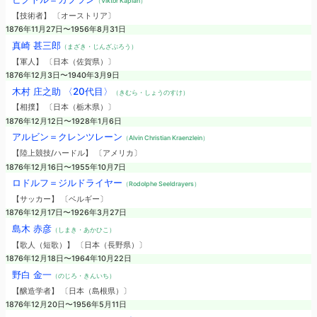
（Viktor Kaplan）
【技術者】 〔オーストリア〕
1876年11月27日〜1956年8月31日
真崎 甚三郎
（まざき・じんざぶろう）
【軍人】 〔日本（佐賀県）〕
1876年12月3日〜1940年3月9日
木村 庄之助 〈20代目〉
（きむら・しょうのすけ）
【相撲】 〔日本（栃木県）〕
1876年12月12日〜1928年1月6日
アルビン＝クレンツレーン
（Alvin Christian Kraenzlein）
【陸上競技/ハードル】 〔アメリカ〕
1876年12月16日〜1955年10月7日
ロドルフ＝ジルドライヤー
（Rodolphe Seeldrayers）
【サッカー】 〔ベルギー〕
1876年12月17日〜1926年3月27日
島木 赤彦
（しまき・あかひこ）
【歌人（短歌）】 〔日本（長野県）〕
1876年12月18日〜1964年10月22日
野白 金一
（のじろ・きんいち）
【醸造学者】 〔日本（島根県）〕
1876年12月20日〜1956年5月11日