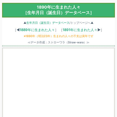
1890年に生まれた人々
［生年月日（誕生日）データベース］
▲
生年月日（誕生日）データベース
/トップページへ▲
［◀
1889年に生まれた人々
］
［
1891年に生まれた人々
▶］
※1890年（明治23年）生まれの人々の干支は寅年です
≪データ作成：ストローワラ（Straw-wara）≫