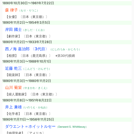
1890年10月30日〜1961年7月22日
森 律子
（もり・りつこ）
【女優】 〔日本（東京都）〕
1890年11月2日〜1954年3月5日
岸田 國士
（きしだ・くにお）
【劇作家】 〔日本（東京都）〕
1890年11月2日〜1933年7月28日
西ノ海 嘉治郎 〈3代目〉
（にしのうみ・かじろう）
【相撲】 〔日本（鹿児島県）〕
※第30代横綱
1890年11月3日〜1988年10月1日
近藤 乾三
（こんどう・けんぞう）
【能楽師】 〔日本（東京都）〕
1890年11月3日〜1980年11月2日
山川 菊栄
（やまかわ・きくえ）
【婦人運動家】 〔日本（東京都）〕
1890年11月8日〜1951年6月22日
井上 兼雄
（いのうえ・かねお）
【化学者】 〔日本（東京都）〕
1890年11月11日〜1956年11月25日
ダウエント＝ホイットルセー
（Derwent S. Whittlesey）
【地理学者】 〔アメリカ〕