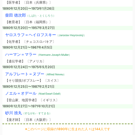
【医学者】 〔日本（兵庫県）〕
1890年12月20日〜1973年1月26日
柴田 徳次郎
（しばた・とくじろう）
【教育者】 〔日本（福岡県）〕
1890年12月20日〜1957年3月27日
ヤロスラフ＝ヘイロフスキー
（Jaroslav Heyrovský）
【化学者】 〔チェコスロバキア〕
1890年12月21日〜1967年4月5日
ハーマン＝マラー
（Hermann Joseph Muller）
【遺伝学者】 〔アメリカ〕
1890年12月24日〜1975年5月20日
アルフレート＝ヌブー
（Alfred Neveu）
【そり競技/ボブスレー】 〔スイス〕
1890年12月25日〜1987年2月21日
ノエル＝オデール
（Noel Ewart Odell）
【登山家、地質学者】 〔イギリス〕
1890年12月27日〜1971年10月21日
砂川 捨丸
（すながわ・すてまる）
【漫才師】 〔日本（大阪府）〕
※このページに収録の1890年に生まれた人々は144人です