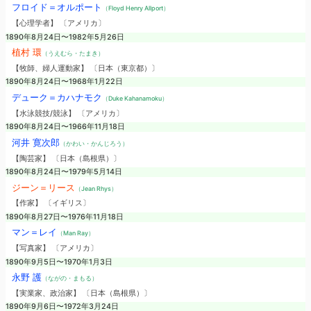
フロイド＝オルポート
（Floyd Henry Allport）
【心理学者】 〔アメリカ〕
1890年8月24日〜1982年5月26日
植村 環
（うえむら・たまき）
【牧師、婦人運動家】 〔日本（東京都）〕
1890年8月24日〜1968年1月22日
デューク＝カハナモク
（Duke Kahanamoku）
【水泳競技/競泳】 〔アメリカ〕
1890年8月24日〜1966年11月18日
河井 寛次郎
（かわい・かんじろう）
【陶芸家】 〔日本（島根県）〕
1890年8月24日〜1979年5月14日
ジーン＝リース
（Jean Rhys）
【作家】 〔イギリス〕
1890年8月27日〜1976年11月18日
マン＝レイ
（Man Ray）
【写真家】 〔アメリカ〕
1890年9月5日〜1970年1月3日
永野 護
（ながの・まもる）
【実業家、政治家】 〔日本（島根県）〕
1890年9月6日〜1972年3月24日