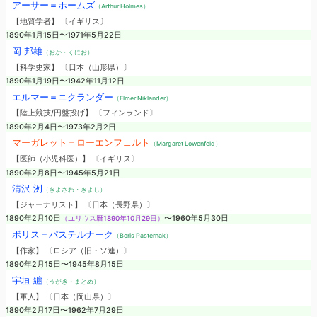
アーサー＝ホームズ
（Arthur Holmes）
【地質学者】 〔イギリス〕
1890年1月15日〜1971年5月22日
岡 邦雄
（おか・くにお）
【科学史家】 〔日本（山形県）〕
1890年1月19日〜1942年11月12日
エルマー＝ニクランダー
（Elmer Niklander）
【陸上競技/円盤投げ】 〔フィンランド〕
1890年2月4日〜1973年2月2日
マーガレット＝ローエンフェルト
（Margaret Lowenfeld）
【医師（小児科医）】 〔イギリス〕
1890年2月8日〜1945年5月21日
清沢 洌
（きよさわ・きよし）
【ジャーナリスト】 〔日本（長野県）〕
1890年2月10日
（ユリウス暦1890年10月29日）
〜1960年5月30日
ボリス＝パステルナーク
（Boris Pasternak）
【作家】 〔ロシア（旧・ソ連）〕
1890年2月15日〜1945年8月15日
宇垣 纏
（うがき・まとめ）
【軍人】 〔日本（岡山県）〕
1890年2月17日〜1962年7月29日