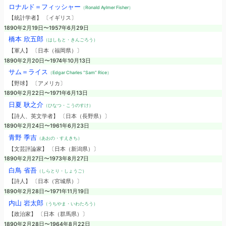
ロナルド＝フィッシャー
（Ronald Aylmer Fisher）
【統計学者】 〔イギリス〕
1890年2月19日〜1957年6月29日
橋本 欣五郎
（はしもと・きんごろう）
【軍人】 〔日本（福岡県）〕
1890年2月20日〜1974年10月13日
サム＝ライス
（Edgar Charles “Sam” Rice）
【野球】 〔アメリカ〕
1890年2月22日〜1971年6月13日
日夏 耿之介
（ひなつ・こうのすけ）
【詩人、英文学者】 〔日本（長野県）〕
1890年2月24日〜1961年6月23日
青野 季吉
（あおの・すえきち）
【文芸評論家】 〔日本（新潟県）〕
1890年2月27日〜1973年8月27日
白鳥 省吾
（しらとり・しょうご）
【詩人】 〔日本（宮城県）〕
1890年2月28日〜1971年11月19日
内山 岩太郎
（うちやま・いわたろう）
【政治家】 〔日本（群馬県）〕
1890年2月28日〜1964年8月22日