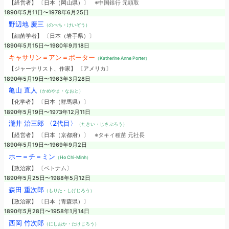
【経営者】 〔日本（岡山県）〕
※中国銀行 元頭取
1890年5月11日〜1978年6月25日
野辺地 慶三
（のべち・けいぞう）
【細菌学者】 〔日本（岩手県）〕
1890年5月15日〜1980年9月18日
キャサリン＝アン＝ポーター
（Katherine Anne Porter）
【ジャーナリスト、作家】 〔アメリカ〕
1890年5月19日〜1963年3月28日
亀山 直人
（かめやま・なおと）
【化学者】 〔日本（群馬県）〕
1890年5月19日〜1973年12月11日
瀧井 治三郎 〈2代目〉
（たきい・じさぶろう）
【経営者】 〔日本（京都府）〕
※タキイ種苗 元社長
1890年5月19日〜1969年9月2日
ホー＝チ＝ミン
（Ho Chi-Minh）
【政治家】 〔ベトナム〕
1890年5月25日〜1988年5月12日
森田 重次郎
（もりた・しげじろう）
【政治家】 〔日本（青森県）〕
1890年5月28日〜1958年1月14日
西岡 竹次郎
（にしおか・たけじろう）