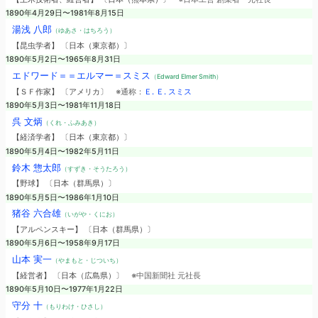
1890年4月29日〜1981年8月15日
湯浅 八郎
（ゆあさ・はちろう）
【昆虫学者】 〔日本（東京都）〕
1890年5月2日〜1965年8月31日
エドワード＝＝エルマー＝スミス
（Edward Elmer Smith）
【ＳＦ作家】 〔アメリカ〕
※通称：
Ｅ. Ｅ. スミス
1890年5月3日〜1981年11月18日
呉 文炳
（くれ・ふみあき）
【経済学者】 〔日本（東京都）〕
1890年5月4日〜1982年5月11日
鈴木 惣太郎
（すずき・そうたろう）
【野球】 〔日本（群馬県）〕
1890年5月5日〜1986年1月10日
猪谷 六合雄
（いがや・くにお）
【アルペンスキー】 〔日本（群馬県）〕
1890年5月6日〜1958年9月17日
山本 実一
（やまもと・じついち）
【経営者】 〔日本（広島県）〕
※中国新聞社 元社長
1890年5月10日〜1977年1月22日
守分 十
（もりわけ・ひさし）