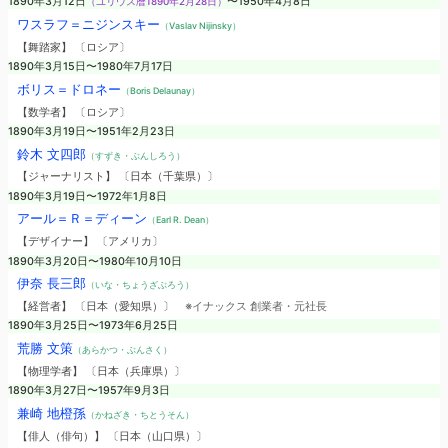
1890年3月12日
（ユリウス暦1890年2月28日）
〜1950年4月8日
ワスラフ＝ニジンスキー
（Vaslav Nijinsky）
【舞踏家】 〔ロシア〕
1890年3月15日〜1980年7月17日
ボリス＝ドロネー
（Boris Delaunay）
【数学者】 〔ロシア〕
1890年3月19日〜1951年2月23日
鈴木 文四郎
（すずき・ぶんしろう）
【ジャーナリスト】 〔日本（千葉県）〕
1890年3月19日〜1972年1月8日
アール＝Ｒ＝ディーン
（Earl R. Dean）
【デザイナー】 〔アメリカ〕
1890年3月20日〜1980年10月10日
伊奈 長三郎
（いな・ちょうざぶろう）
【経営者】 〔日本（愛知県）〕
※イナックス 創業者・元社長
1890年3月25日〜1973年6月25日
荒勝 文策
（あらかつ・ぶんさく）
【物理学者】 〔日本（兵庫県）〕
1890年3月27日〜1957年9月3日
兼崎 地橙孫
（かねざき・ちとうそん）
【俳人（俳句）】 〔日本（山口県）〕