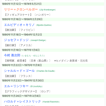
1890年11月12日〜1974年5月21日
リリー＝クロンベルガー
（Lily Kronberger）
【フィギュアスケート】 〔ハンガリー〕
1890年11月16日〜1956年2月29日
エルピディオ＝キリノ
（Elpidio Quirino）
【政治家】 〔フィリピン〕
1890年11月18日〜1964年12月2日
ジョセフ＝ドッジ
（Joseph Dodge）
【銀行家】 〔アメリカ〕
1890年11月19日〜1971年1月6日
今村 善次郎
（いまむら・ぜんじろう）
【発明家、経営者】 〔日本（富山県）〕
※セメダイン 創業者・元社長
1890年11月22日〜1970年11月9日
シャルル＝ド＝ゴール
（Charles De Gaulle）
【政治家】 〔フランス〕
1890年11月23日〜1941年12月30日
エル＝リシツキー
（El Lissitzky）
【グラフィックデザイナー】 〔ロシア〕
1890年11月26日〜1971年3月8日
ハロルド＝レイストリック
（Harold Raistrick）