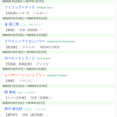
1890年10月8日〜1971年1月17日
フィリップ＝ティス
（Philippe Thys）
【自転車レーサー】 〔ベルギー〕
1890年10月10日〜1980年6月23日
金 易二郎
（こん・やすじろう）
【将棋】 〔日本（秋田県）〕
1890年10月14日〜1969年3月28日
ドワイト＝アイゼンハワー
（Dwight David Eisenhower）
【政治家】 〔アメリカ〕
※第34代大統領
1890年10月16日〜1976年3月31日
ポール＝ストランド
（Paul Strand）
【写真家、映画監督】 〔アメリカ〕
1890年10月17日〜1982年1月28日
エリザベート＝シャプラン
（Elisabeth Chaplin）
【画家】 〔フランス〕
1890年10月25日〜1988年2月10日
関 泰祐
（せき・たいすけ）
【ドイツ文学者】 〔日本（京都府）〕
1890年10月25日〜1974年3月1日
田中 耕太郎
（たなか・こうたろう）
【裁判官】 〔日本（鹿児島県）〕