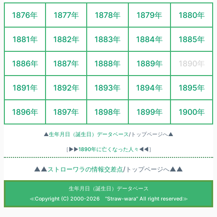
1876年
1877年
1878年
1879年
1880年
1881年
1882年
1883年
1884年
1885年
1886年
1887年
1888年
1889年
1890年
1891年
1892年
1893年
1894年
1895年
1896年
1897年
1898年
1899年
1900年
▲
生年月日（誕生日）データベース
/トップページへ▲
［▶▶
1890年に亡くなった人々
◀◀］
▲▲
ストローワラの情報交差点
/トップページへ▲▲
生年月日（誕生日）データベース
≪Copyright (C) 2000-2026 "Straw-wara" All right reserved≫