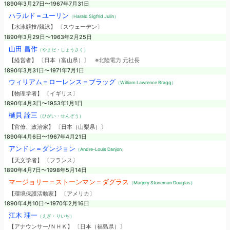
1890年3月27日〜1967年7月31日
ハラルド＝ユーリン
（Harald Sigfrid Julin）
【水泳競技/競泳】 〔スウェーデン〕
1890年3月29日〜1963年2月25日
山田 昌作
（やまだ・しょうさく）
【経営者】 〔日本（富山県）〕
※北陸電力 元社長
1890年3月31日〜1971年7月1日
ウィリアム＝ローレンス＝ブラッグ
（William Lawrence Bragg）
【物理学者】 〔イギリス〕
1890年4月3日〜1953年1月1日
樋貝 詮三
（ひがい・せんぞう）
【官僚、政治家】 〔日本（山梨県）〕
1890年4月6日〜1967年4月21日
アンドレ＝ダンジョン
（Andre-Louis Danjon）
【天文学者】 〔フランス〕
1890年4月7日〜1998年5月14日
マージョリー＝ストーンマン＝ダグラス
（Marjory Stoneman Douglas）
【環境保護活動家】 〔アメリカ〕
1890年4月10日〜1970年2月16日
江木 理一
（えぎ・りいち）
【アナウンサー/ＮＨＫ】 〔日本（福島県）〕