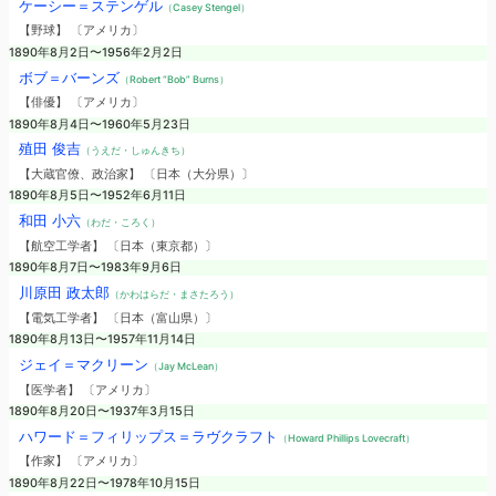
ケーシー＝ステンゲル
（Casey Stengel）
【野球】 〔アメリカ〕
1890年8月2日〜1956年2月2日
ボブ＝バーンズ
（Robert “Bob” Burns）
【俳優】 〔アメリカ〕
1890年8月4日〜1960年5月23日
殖田 俊吉
（うえだ・しゅんきち）
【大蔵官僚、政治家】 〔日本（大分県）〕
1890年8月5日〜1952年6月11日
和田 小六
（わだ・ころく）
【航空工学者】 〔日本（東京都）〕
1890年8月7日〜1983年9月6日
川原田 政太郎
（かわはらだ・まさたろう）
【電気工学者】 〔日本（富山県）〕
1890年8月13日〜1957年11月14日
ジェイ＝マクリーン
（Jay McLean）
【医学者】 〔アメリカ〕
1890年8月20日〜1937年3月15日
ハワード＝フィリップス＝ラヴクラフト
（Howard Phillips Lovecraft）
【作家】 〔アメリカ〕
1890年8月22日〜1978年10月15日