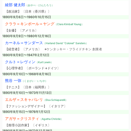
綾部 健太郎
（あやべ・けんたろう）
【政治家】 〔日本（香川県）〕
1890年9月6日〜1960年10月15日
クララ＝キンボール＝ヤング
（Clara Kimball Young）
【女優】 〔アメリカ〕
1890年9月9日〜1980年12月16日
カーネル＝サンダース
（Harland David “Colonel” Sanders）
【経営者】 〔アメリカ〕
※ケンタッキー・フライドチキン 創業者
1890年9月9日〜1947年2月12日
クルト＝レヴィン
（Kurt Lewin）
【心理学者】 〔ポーランド→ドイツ〕
1890年9月10日〜1968年8月16日
熊谷 一弥
（くまがい・いちや）
【テニス】 〔日本（福岡県）〕
1890年9月10日〜1973年11月13日
エルザ＝スキャパレリ
（Elsa Schiaparelli）
【ファッションデザイナー】 〔イタリア〕
1890年9月15日〜1976年1月12日
アガサ＝クリスティ
（Agatha Christie）
【推理小説作家】 〔イギリス〕
1890年9月18日〜1972年12月19日