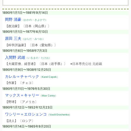
1890年1月1日〜1981年9月14日
岡野 清豪
（おかの・きよひで）
【政治家】 〔日本（岡山県）〕
1890年1月1日〜1977年6月13日
原田 三夫
（はらだ・みつお）
【科学評論家】 〔日本（愛知県）〕
1890年1月6日〜1958年7月3日
入間野 武雄
（いるまの・たけお）
【大蔵官僚、経営者】 〔日本（岩手県）〕
※日本専売公社 元総裁
1890年1月9日〜1938年12月25日
カレル＝チャペック
（Karel Capek）
【作家】 〔チェコ〕
1890年1月11日〜1976年5月30日
マックス＝キャリー
（Max Carey）
【野球】 〔アメリカ〕
1890年1月12日〜1952年12月23日
ワシリー＝エロシェンコ
（Vasili Eroshenko）
【詩人】 〔ロシア〕
1890年1月14日〜1965年9月20日