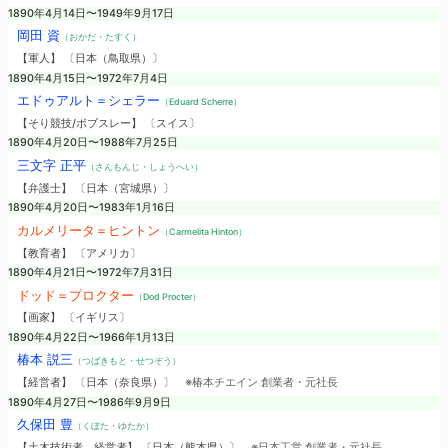
1890年4月14日〜1949年9月17日
岡田 資
（おかだ・たすく）
【軍人】 〔日本（鳥取県）〕
1890年4月15日〜1972年7月4日
エドゥアルト＝シェラー
（Eduard Scherre）
【そり競技/ボブスレー】 〔スイス〕
1890年4月20日〜1988年7月25日
三文字 正平
（さんもんじ・しょうへい）
【弁護士】 〔日本（宮城県）〕
1890年4月20日〜1983年1月16日
カルメリータ＝ヒントン
（Carmelita Hinton）
【教育者】 〔アメリカ〕
1890年4月21日〜1972年7月31日
ドッド＝プロクター
（Dod Procter）
【画家】 〔イギリス〕
1890年4月22日〜1966年1月13日
椿本 説三
（つばきもと・せつぞう）
【経営者】 〔日本（奈良県）〕
※椿本チエイン 創業者・元社長
1890年4月27日〜1986年9月9日
久保田 豊
（くぼた・ゆたか）
【土木技術者、経営者】 〔日本（熊本県）〕
※日本工営 創業者・元社長