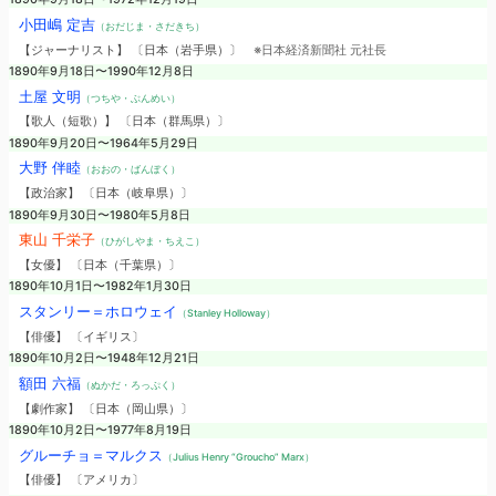
小田嶋 定吉
（おだじま・さだきち）
【ジャーナリスト】 〔日本（岩手県）〕
※日本経済新聞社 元社長
1890年9月18日〜1990年12月8日
土屋 文明
（つちや・ぶんめい）
【歌人（短歌）】 〔日本（群馬県）〕
1890年9月20日〜1964年5月29日
大野 伴睦
（おおの・ばんぼく）
【政治家】 〔日本（岐阜県）〕
1890年9月30日〜1980年5月8日
東山 千栄子
（ひがしやま・ちえこ）
【女優】 〔日本（千葉県）〕
1890年10月1日〜1982年1月30日
スタンリー＝ホロウェイ
（Stanley Holloway）
【俳優】 〔イギリス〕
1890年10月2日〜1948年12月21日
額田 六福
（ぬかだ・ろっぷく）
【劇作家】 〔日本（岡山県）〕
1890年10月2日〜1977年8月19日
グルーチョ＝マルクス
（Julius Henry “Groucho” Marx）
【俳優】 〔アメリカ〕