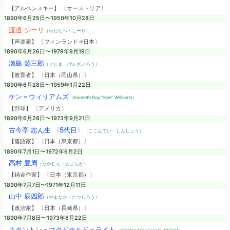
【アルペンスキー】 〔オーストリア〕
1890年6月25日〜1950年10月28日
渡邉 シーリ
（わたなべ・しーり）
【声楽家】 〔フィンランド→日本〕
1890年6月26日〜1979年9月19日
瀬島 源三郎
（せじま・げんざぶろう）
【教育者】 〔日本（岡山県）〕
1890年6月28日〜1959年1月22日
ケン＝ウィリアムズ
（Kenneth Roy “Ken” Williams）
【野球】 〔アメリカ〕
1890年6月28日〜1973年9月21日
古今亭 志ん生 〈5代目〉
（ここんてい・しんしょう）
【落語家】 〔日本（東京都）〕
1890年7月1日〜1972年6月2日
高村 豊周
（たかむら・とよちか）
【鋳金作家】 〔日本（東京都）〕
1890年7月7日〜1971年12月11日
山中 辰四郎
（やまなか・たつしろう）
【政治家】 〔日本（長崎県）〕
1890年7月8日〜1973年8月22日
スタントン＝マクドナルド＝ライト