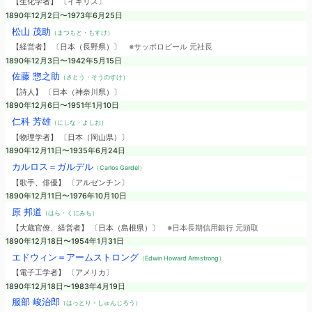
【生化学者】 〔イギリス〕
1890年12月2日〜1973年6月25日
松山 茂助
（まつもと・もすけ）
【経営者】 〔日本（長野県）〕
※サッポロビール 元社長
1890年12月3日〜1942年5月15日
佐藤 惣之助
（さとう・そうのすけ）
【詩人】 〔日本（神奈川県）〕
1890年12月6日〜1951年1月10日
仁科 芳雄
（にしな・よしお）
【物理学者】 〔日本（岡山県）〕
1890年12月11日〜1935年6月24日
カルロス＝ガルデル
（Carlos Gardel）
【歌手、俳優】 〔アルゼンチン〕
1890年12月11日〜1976年10月10日
原 邦道
（はら・くにみち）
【大蔵官僚、経営者】 〔日本（島根県）〕
※日本長期信用銀行 元頭取
1890年12月18日〜1954年1月31日
エドウィン＝アームストロング
（Edwin Howard Armstrong）
【電子工学者】 〔アメリカ〕
1890年12月18日〜1983年4月19日
服部 峻治郎
（はっとり・しゅんじろう）