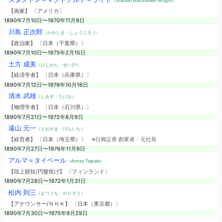
（Stanton Macdonald-Wright）
【画家】 〔アメリカ〕
1890年7月10日〜1970年11月9日
川島 正次郎
（かわしま・しょうじろう）
【政治家】 〔日本（千葉県）〕
1890年7月10日〜1975年2月15日
土方 成美
（ひじかた・せいび）
【経済学者】 〔日本（兵庫県）〕
1890年7月12日〜1976年10月16日
清水 武雄
（しみず・たけお）
【物理学者】 〔日本（石川県）〕
1890年7月21日〜1972年8月9日
遠山 元一
（とおやま・げんいち）
【経営者】 〔日本（埼玉県）〕
※日興証券 創業者・元社長
1890年7月27日〜1976年11月9日
アルマ＝タイペール
（Armas Taipale）
【陸上競技/円盤投げ】 〔フィンランド〕
1890年7月28日〜1972年1月31日
松内 則三
（まつうち・のりぞう）
【アナウンサー/ＮＨＫ】 〔日本（東京都）〕
1890年7月30日〜1975年9月29日