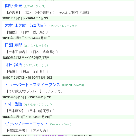
岡野 豪夫
（おかの・ひでお）
【経営者】 〔日本（神奈川県）〕
※スルガ銀行 元頭取
1890年3月1日〜1994年4月23日
木村 庄之助 〈22代目〉
（きむら・しょうのすけ）
【相撲】 〔日本（香川県）〕
1890年3月3日〜1974年7月10日
田淵 寿郎
（たぶち・じゅろう）
【土木工学者】 〔日本（広島県）〕
1890年3月3日〜1982年7月7日
坪田 譲治
（つぼた・じょうじ）
【作家】 〔日本（岡山県）〕
1890年3月7日〜1950年11月16日
ヒューバート＝スティーブンス
（Hubert Stevens）
【そり競技/ボブスレー】 〔アメリカ〕
1890年3月10日〜1969年11月20日
中村 岳陵
（なかむら・がくりょう）
【日本画家】 〔日本（静岡県）〕
1890年3月11日〜1974年6月28日
ヴァネヴァー＝ブッシュ
（Vannevar Bush）
【情報工学者】 〔アメリカ〕