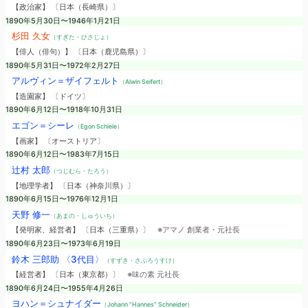
【政治家】 〔日本（長崎県）〕
1890年5月30日〜1946年1月21日
杉田 久女
（すぎた・ひさじょ）
【俳人（俳句）】 〔日本（鹿児島県）〕
1890年5月31日〜1972年2月27日
アルヴィン＝ザイフェルト
（Alwin Seifert）
【造園家】 〔ドイツ〕
1890年6月12日〜1918年10月31日
エゴン＝シーレ
（Egon Schiele）
【画家】 〔オーストリア〕
1890年6月12日〜1983年7月15日
辻村 太郎
（つじむら・たろう）
【地理学者】 〔日本（神奈川県）〕
1890年6月15日〜1976年12月1日
天野 修一
（あまの・しゅういち）
【発明家、経営者】 〔日本（三重県）〕
※アマノ 創業者・元社長
1890年6月23日〜1973年6月19日
鈴木 三郎助 〈3代目〉
（すずき・さぶろうすけ）
【経営者】 〔日本（東京都）〕
※味の素 元社長
1890年6月24日〜1955年4月26日
ヨハン＝シュナイダー
（Johann “Hannes” Schneider）