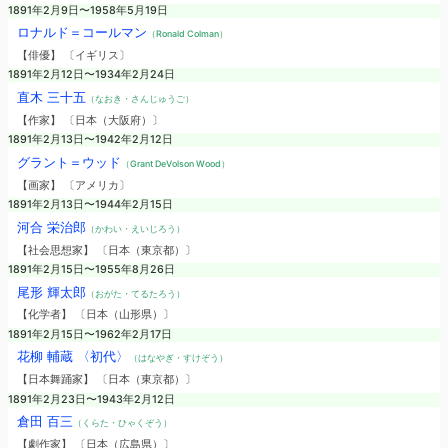
1891年2月9日〜1958年5月19日
ロナルド＝コールマン
（Ronald Colman）
【俳優】 〔イギリス〕
1891年2月12日〜1934年2月24日
直木 三十五
（なおき・さんじゅうご）
【作家】 〔日本（大阪府）〕
1891年2月13日〜1942年2月12日
グラント＝ウッド
（Grant DeVolson Wood）
【画家】 〔アメリカ〕
1891年2月13日〜1944年2月15日
河合 栄治郎
（かわい・えいじろう）
【社会思想家】 〔日本（東京都）〕
1891年2月15日〜1955年8月26日
尾形 輝太郎
（おがた・てるたろう）
【化学者】 〔日本（山形県）〕
1891年2月15日〜1962年2月17日
花柳 輔蔵 〈初代〉
（はなやぎ・すけぞう）
【日本舞踊家】 〔日本（東京都）〕
1891年2月23日〜1943年2月12日
倉田 百三
（くらた・ひゃくぞう）
【劇作家】 〔日本（広島県）〕