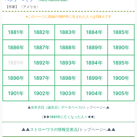
（Henry Valentine Miller）
【作家】 〔アメリカ〕
※このページに収録の1891年に生まれた人々は138人です
1881年
1882年
1883年
1884年
1885年
1886年
1887年
1888年
1889年
1890年
1891年
1892年
1893年
1894年
1895年
1896年
1897年
1898年
1899年
1900年
1901年
1902年
1903年
1904年
1905年
▲
生年月日（誕生日）データベース
/トップページへ▲
［▶▶
1891年に亡くなった人々
◀◀］
▲▲
ストローワラの情報交差点
/トップページへ▲▲