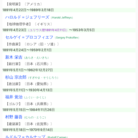
【発明家】 〔アメリカ〕
1891年4月22日〜1989年3月18日
ハロルド＝ジェフリーズ
（Harold Jeffreys）
【地球物理学者】 〔イギリス〕
1891年4月23日
（ユリウス暦1891年4月11日）
〜1953年3月5日
セルゲイ＝プロコフィエフ
（Sergey Prokofiev）
【作曲家】 〔ロシア（旧・ソ連）〕
1891年4月24日〜1959年2月1日
新木 栄吉
（あらき・えいきち）
【銀行家】 〔日本（石川県）〕
1891年5月1日〜1962年12月27日
杉山 宗次郎
（すぎやま・そうじろう）
【政治家】 〔日本（愛知県）〕
1891年5月11日〜1930年4月13日
福井 覚治
（ふくい・かくじ）
【ゴルフ】 〔日本（兵庫県）〕
1891年5月15日〜1984年11月26日
村野 藤吾
（むらの・とうご）
【建築家】 〔日本（佐賀県）〕
1891年5月18日〜1970年9月14日
ルドルフ＝カルナップ
（Rudolf Carnap）