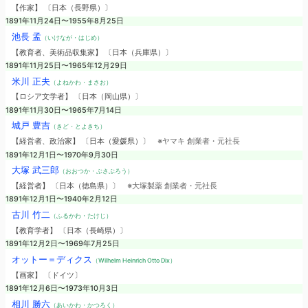
【作家】 〔日本（長野県）〕
1891年11月24日〜1955年8月25日
池長 孟
（いけなが・はじめ）
【教育者、美術品収集家】 〔日本（兵庫県）〕
1891年11月25日〜1965年12月29日
米川 正夫
（よねかわ・まさお）
【ロシア文学者】 〔日本（岡山県）〕
1891年11月30日〜1965年7月14日
城戸 豊吉
（きど・とよきち）
【経営者、政治家】 〔日本（愛媛県）〕
※ヤマキ 創業者・元社長
1891年12月1日〜1970年9月30日
大塚 武三郎
（おおつか・ぶさぶろう）
【経営者】 〔日本（徳島県）〕
※大塚製薬 創業者・元社長
1891年12月1日〜1940年2月12日
古川 竹二
（ふるかわ・たけじ）
【教育学者】 〔日本（長崎県）〕
1891年12月2日〜1969年7月25日
オットー＝ディクス
（Wilhelm Heinrich Otto Dix）
【画家】 〔ドイツ〕
1891年12月6日〜1973年10月3日
相川 勝六
（あいかわ・かつろく）