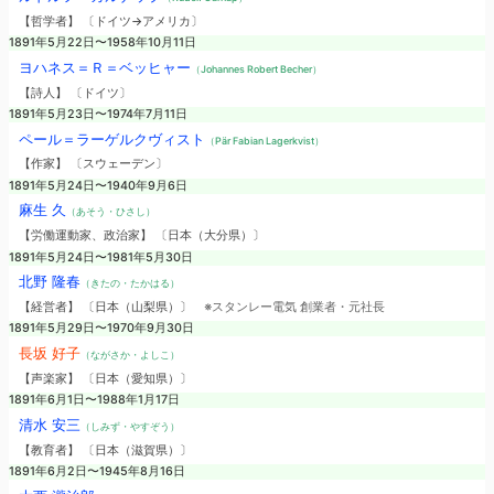
【哲学者】 〔ドイツ→アメリカ〕
1891年5月22日〜1958年10月11日
ヨハネス＝Ｒ＝ベッヒャー
（Johannes Robert Becher）
【詩人】 〔ドイツ〕
1891年5月23日〜1974年7月11日
ペール＝ラーゲルクヴィスト
（Pär Fabian Lagerkvist）
【作家】 〔スウェーデン〕
1891年5月24日〜1940年9月6日
麻生 久
（あそう・ひさし）
【労働運動家、政治家】 〔日本（大分県）〕
1891年5月24日〜1981年5月30日
北野 隆春
（きたの・たかはる）
【経営者】 〔日本（山梨県）〕
※スタンレー電気 創業者・元社長
1891年5月29日〜1970年9月30日
長坂 好子
（ながさか・よしこ）
【声楽家】 〔日本（愛知県）〕
1891年6月1日〜1988年1月17日
清水 安三
（しみず・やすぞう）
【教育者】 〔日本（滋賀県）〕
1891年6月2日〜1945年8月16日