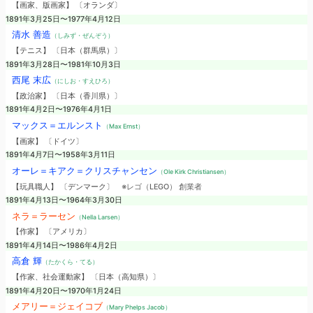
【画家、版画家】 〔オランダ〕
1891年3月25日〜1977年4月12日
清水 善造
（しみず・ぜんぞう）
【テニス】 〔日本（群馬県）〕
1891年3月28日〜1981年10月3日
西尾 末広
（にしお・すえひろ）
【政治家】 〔日本（香川県）〕
1891年4月2日〜1976年4月1日
マックス＝エルンスト
（Max Ernst）
【画家】 〔ドイツ〕
1891年4月7日〜1958年3月11日
オーレ＝キアク＝クリスチャンセン
（Ole Kirk Christiansen）
【玩具職人】 〔デンマーク〕
※レゴ（LEGO） 創業者
1891年4月13日〜1964年3月30日
ネラ＝ラーセン
（Nella Larsen）
【作家】 〔アメリカ〕
1891年4月14日〜1986年4月2日
高倉 輝
（たかくら・てる）
【作家、社会運動家】 〔日本（高知県）〕
1891年4月20日〜1970年1月24日
メアリー＝ジェイコブ
（Mary Phelps Jacob）