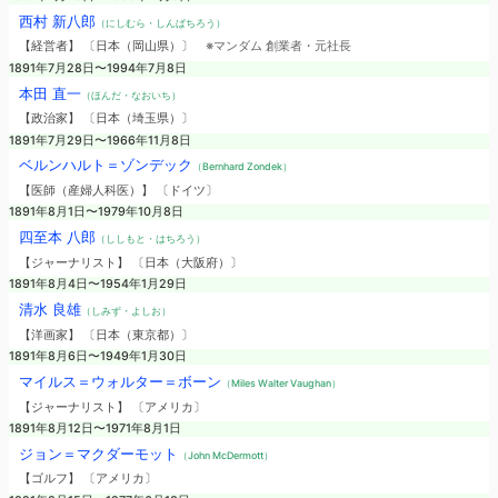
西村 新八郎
（にしむら・しんぱちろう）
【経営者】 〔日本（岡山県）〕
※マンダム 創業者・元社長
1891年7月28日〜1994年7月8日
本田 直一
（ほんだ・なおいち）
【政治家】 〔日本（埼玉県）〕
1891年7月29日〜1966年11月8日
ベルンハルト＝ゾンデック
（Bernhard Zondek）
【医師（産婦人科医）】 〔ドイツ〕
1891年8月1日〜1979年10月8日
四至本 八郎
（ししもと・はちろう）
【ジャーナリスト】 〔日本（大阪府）〕
1891年8月4日〜1954年1月29日
清水 良雄
（しみず・よしお）
【洋画家】 〔日本（東京都）〕
1891年8月6日〜1949年1月30日
マイルス＝ウォルター＝ボーン
（Miles Walter Vaughan）
【ジャーナリスト】 〔アメリカ〕
1891年8月12日〜1971年8月1日
ジョン＝マクダーモット
（John McDermott）
【ゴルフ】 〔アメリカ〕