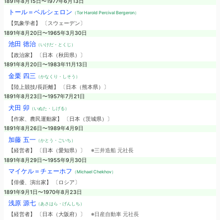
1891年8月15日〜1977年6月13日
トール＝ベルシェロン
（Tor Harold Percival Bergeron）
【気象学者】 〔スウェーデン〕
1891年8月20日〜1965年3月30日
池田 徳治
（いけだ・とくじ）
【政治家】 〔日本（秋田県）〕
1891年8月20日〜1983年11月13日
金栗 四三
（かなくり・しそう）
【陸上競技/長距離】 〔日本（熊本県）〕
1891年8月23日〜1957年7月21日
犬田 卯
（いぬた・しげる）
【作家、農民運動家】 〔日本（茨城県）〕
1891年8月26日〜1989年4月9日
加藤 五一
（かとう・ごいち）
【経営者】 〔日本（愛知県）〕
※三井造船 元社長
1891年8月29日〜1955年9月30日
マイケル＝チェーホフ
（Michael Chekhov）
【俳優、演出家】 〔ロシア〕
1891年9月1日〜1970年8月23日
浅原 源七
（あさはら・げんしち）
【経営者】 〔日本（大阪府）〕
※日産自動車 元社長