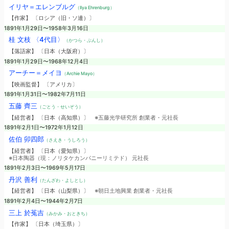
イリヤ＝エレンブルグ
（Ilya Ehrenburg）
【作家】 〔ロシア（旧・ソ連）〕
1891年1月29日〜1958年3月16日
桂 文枝 〈4代目〉
（かつら・ぶんし）
【落語家】 〔日本（大阪府）〕
1891年1月29日〜1968年12月4日
アーチー＝メイヨ
（Archie Mayo）
【映画監督】 〔アメリカ〕
1891年1月31日〜1982年7月11日
五藤 齊三
（ごとう・せいぞう）
【経営者】 〔日本（高知県）〕
※五藤光学研究所 創業者・元社長
1891年2月1日〜1972年1月12日
佐伯 卯四郎
（さえき・うしろう）
【経営者】 〔日本（愛知県）〕
※日本陶器（現：ノリタケカンパニーリミテド） 元社長
1891年2月3日〜1969年5月17日
丹沢 善利
（たんざわ・よしとし）
【経営者】 〔日本（山梨県）〕
※朝日土地興業 創業者・元社長
1891年2月4日〜1944年2月7日
三上 於菟吉
（みかみ・おときち）
【作家】 〔日本（埼玉県）〕