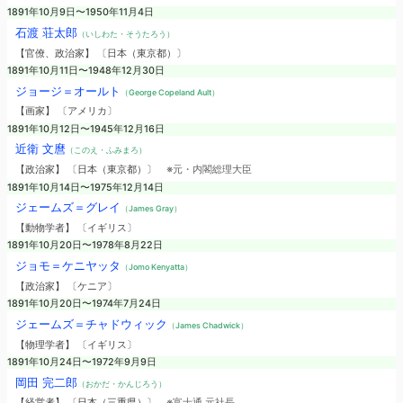
1891年10月9日〜1950年11月4日
石渡 荘太郎
（いしわた・そうたろう）
【官僚、政治家】 〔日本（東京都）〕
1891年10月11日〜1948年12月30日
ジョージ＝オールト
（George Copeland Ault）
【画家】 〔アメリカ〕
1891年10月12日〜1945年12月16日
近衛 文麿
（このえ・ふみまろ）
【政治家】 〔日本（東京都）〕
※元・内閣総理大臣
1891年10月14日〜1975年12月14日
ジェームズ＝グレイ
（James Gray）
【動物学者】 〔イギリス〕
1891年10月20日〜1978年8月22日
ジョモ＝ケニヤッタ
（Jomo Kenyatta）
【政治家】 〔ケニア〕
1891年10月20日〜1974年7月24日
ジェームズ＝チャドウィック
（James Chadwick）
【物理学者】 〔イギリス〕
1891年10月24日〜1972年9月9日
岡田 完二郎
（おかだ・かんじろう）
【経営者】 〔日本（三重県）〕
※富士通 元社長