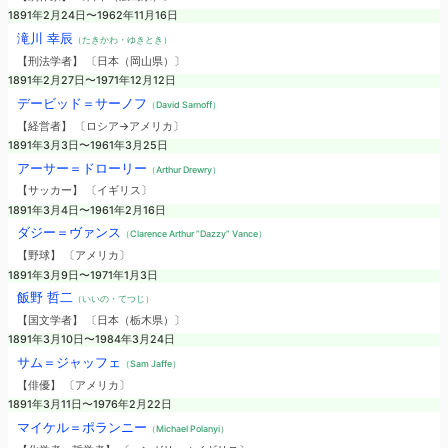
1891年2月24日〜1962年11月16日
滝川 幸辰
（たきかわ・ゆきとき）
【刑法学者】 〔日本（岡山県）〕
1891年2月27日〜1971年12月12日
デービッド＝サーノフ
（David Sarnoff）
【経営者】 〔ロシア→アメリカ〕
1891年3月3日〜1961年3月25日
アーサー＝ドローリー
（Arthur Drewry）
【サッカー】 〔イギリス〕
1891年3月4日〜1961年2月16日
ダジー＝ヴァンス
（Clarence Arthur “Dazzy” Vance）
【野球】 〔アメリカ〕
1891年3月9日〜1971年1月3日
飯野 哲二
（いいの・てつじ）
【国文学者】 〔日本（栃木県）〕
1891年3月10日〜1984年3月24日
サム＝ジャッフェ
（Sam Jaffe）
【俳優】 〔アメリカ〕
1891年3月11日〜1976年2月22日
マイケル＝ポランニー
（Michael Polanyi）