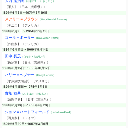
大西 瀧治郎
（おおにし・たきじろう）
【軍人】 〔日本（兵庫県）〕
1891年6月3日〜1971年8月19日
メアリー＝ブラウン
（Mary Kendall Browne）
【テニス】 〔アメリカ〕
1891年6月9日〜1964年10月15日
コール＝ポーター
（Cole Albert Porter）
【作曲家】 〔アメリカ〕
1891年6月11日〜1969年9月14日
田中 長茂
（たなか・ながしげ）
【政治家】 〔日本（宮崎県）〕
1891年6月15日〜1968年10月12日
ハリー＝ヘブナー
（Harry Hebner）
【水泳競技/競泳】 〔アメリカ〕
1891年6月15日〜1975年5月6日
古畑 種基
（ふるはた・たねもと）
【法医学者】 〔日本（三重県）〕
1891年6月19日〜1968年4月26日
ジョン＝ハートフィールド
（John Heartfield）
【写真家】 〔ドイツ〕
1891年6月20日〜1957年3月6日