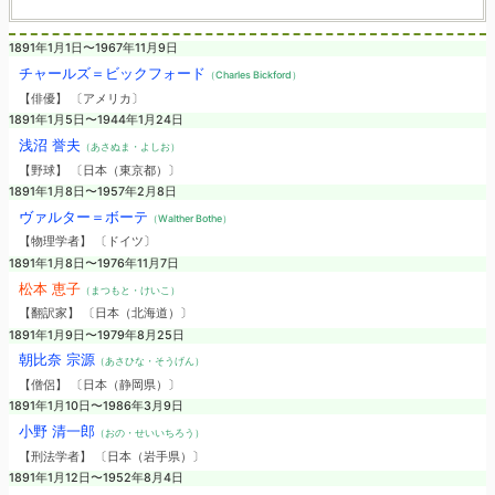
1891年1月1日〜1967年11月9日
チャールズ＝ビックフォード
（Charles Bickford）
【俳優】 〔アメリカ〕
1891年1月5日〜1944年1月24日
浅沼 誉夫
（あさぬま・よしお）
【野球】 〔日本（東京都）〕
1891年1月8日〜1957年2月8日
ヴァルター＝ボーテ
（Walther Bothe）
【物理学者】 〔ドイツ〕
1891年1月8日〜1976年11月7日
松本 恵子
（まつもと・けいこ）
【翻訳家】 〔日本（北海道）〕
1891年1月9日〜1979年8月25日
朝比奈 宗源
（あさひな・そうげん）
【僧侶】 〔日本（静岡県）〕
1891年1月10日〜1986年3月9日
小野 清一郎
（おの・せいいちろう）
【刑法学者】 〔日本（岩手県）〕
1891年1月12日〜1952年8月4日