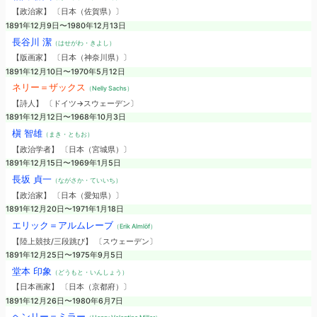
【政治家】 〔日本（佐賀県）〕
1891年12月9日〜1980年12月13日
長谷川 潔
（はせがわ・きよし）
【版画家】 〔日本（神奈川県）〕
1891年12月10日〜1970年5月12日
ネリー＝ザックス
（Nelly Sachs）
【詩人】 〔ドイツ→スウェーデン〕
1891年12月12日〜1968年10月3日
槇 智雄
（まき・ともお）
【政治学者】 〔日本（宮城県）〕
1891年12月15日〜1969年1月5日
長坂 貞一
（ながさか・ていいち）
【政治家】 〔日本（愛知県）〕
1891年12月20日〜1971年1月18日
エリック＝アルムレーブ
（Erik Almlöf）
【陸上競技/三段跳び】 〔スウェーデン〕
1891年12月25日〜1975年9月5日
堂本 印象
（どうもと・いんしょう）
【日本画家】 〔日本（京都府）〕
1891年12月26日〜1980年6月7日
ヘンリー＝ミラー