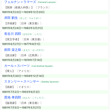
フェルナン＝ラマーズ
（Fernand Lamaze）
【医師（産婦人科医）】 〔フランス〕
1891年6月23日〜1929年12月20日
岸田 劉生
（きしだ・りゅうせい）
【洋画家】 〔日本（東京都）〕
1891年6月24日〜1982年3月21日
長谷川 四郎
（はせがわ・しろう）
【英文学者】 〔日本（東京都）〕
1891年6月27日〜1977年8月1日
前田 栄之助
（まえだ・えいのすけ）
【政治家】 〔日本（広島県）〕
1891年6月28日〜1974年7月14日
カール＝スパーツ
（Carl Andrew Spaatz）
【軍人】 〔アメリカ〕
1891年6月30日〜1959年12月14日
スタンリー＝スペンサー
（Stanley Spencer）
【画家】 〔イギリス〕
1891年7月2日〜1955年6月3日
恩地 孝四郎
（おんち・こうしろう）
【版画家】 〔日本（東京都）〕
1891年7月5日〜1987年5月27日