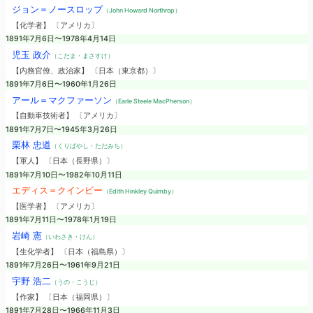
ジョン＝ノースロップ
（John Howard Northrop）
【化学者】 〔アメリカ〕
1891年7月6日〜1978年4月14日
児玉 政介
（こだま・まさすけ）
【内務官僚、政治家】 〔日本（東京都）〕
1891年7月6日〜1960年1月26日
アール＝マクファーソン
（Earle Steele MacPherson）
【自動車技術者】 〔アメリカ〕
1891年7月7日〜1945年3月26日
栗林 忠道
（くりばやし・ただみち）
【軍人】 〔日本（長野県）〕
1891年7月10日〜1982年10月11日
エディス＝クインビー
（Edith Hinkley Quimby）
【医学者】 〔アメリカ〕
1891年7月11日〜1978年1月19日
岩崎 憲
（いわさき・けん）
【生化学者】 〔日本（福島県）〕
1891年7月26日〜1961年9月21日
宇野 浩二
（うの・こうじ）
【作家】 〔日本（福岡県）〕
1891年7月28日〜1966年11月3日