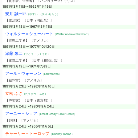
【化学者、哲学者】 〔ハンガリー→イギリス〕
1891年3月11日〜1962年1月19日
安井 誠一郎
（やすい・せいいちろう）
【政治家】 〔日本（岡山県）〕
1891年3月18日〜1967年3月11日
ウォルター＝シューハート
（Walter Andrew Shewhart）
【管理工学者】 〔アメリカ〕
1891年3月18日〜1977年10月20日
瀬藤 象二
（せとう・しょうじ）
【電気工学者】 〔日本（和歌山県）〕
1891年3月19日〜1974年7月9日
アール＝ウォーレン
（Earl Warren）
【裁判官】 〔アメリカ〕
1891年3月23日〜1992年11月16日
立松 ふさ
（たてまつ・ふさ）
【声楽家】 〔日本（東京都）〕
1891年3月24日〜1980年9月24日
アーニー＝ショア
（Ernest Grady “Ernie” Shore）
【野球】 〔アメリカ〕
1891年3月24日〜1955年11月5日
チャーリー＝トーロップ
（Charley Toorop）