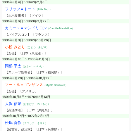
1891年9月4日〜1942年2月8日
フリッツ＝トート
（Fritz Todt）
【土木技術者】 〔ドイツ〕
1891年9月6日〜1969年3月22日
カミーユ＝マンドリヨン
（Camille Mandrillon）
【バイアスロン】 〔フランス〕
1891年9月9日〜1982年10月26日
小松 みどり
（こまつ・みどり）
【女優】 〔日本（東京都）〕
1891年9月10日〜1966年11月6日
岡部 平太
（おかべ・へいた）
【スポーツ指導者】 〔日本（福岡県）〕
1891年9月28日〜1918年10月22日
マートル＝ゴンザレス
（Myrtle González）
【女優】 〔アメリカ〕
1891年10月5日〜1976年2月13日
大浜 信泉
（おおはま・のぶもと）
【商法学者】 〔日本（沖縄県）〕
1891年10月7日〜1977年2月17日
松嶋 喜作
（まつしま・きさく）
【経営者、政治家】 〔日本（兵庫県）〕