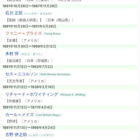
1891年10月28日〜1987年11月29日
石川 正臣
（いしかわ・まさおみ）
【医師（産婦人科医）】 〔日本（岡山県）〕
1891年10月29日〜1951年5月29日
ファニー＝ブライス
（Fanny Brice）
【女優】 〔アメリカ〕
1891年10月30日〜1969年2月12日
木村 惇
（きむら・あつし）
【政治家】 〔日本（宮城県）〕
1891年11月12日〜1963年7月2日
セス＝ニコルソン
（Seth Barnes Nicholson）
【天文学者】 〔アメリカ〕
1891年11月12日〜1938年2月19日
リチャード＝ホワイティング
（Richard A. Whiting）
【作曲家】 〔アメリカ〕
1891年11月12日〜1971年4月4日
カール＝メイズ
（Carl William Mays）
【野球】 〔アメリカ〕
1891年11月13日〜1966年4月24日
古野 伊之助
（ふるの・いのすけ）