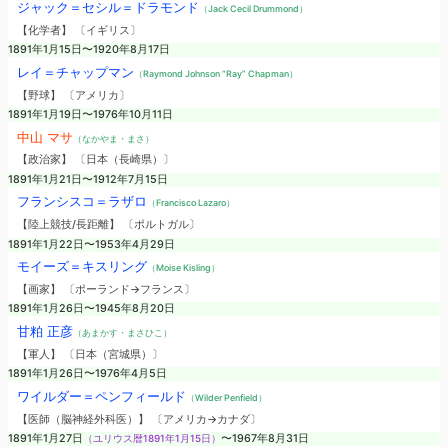
ジャック＝セシル＝ドラモンド
（Jack Cecil Drummond）
【化学者】 〔イギリス〕
1891年1月15日〜1920年8月17日
レイ＝チャップマン
（Raymond Johnson “Ray” Chapman）
【野球】 〔アメリカ〕
1891年1月19日〜1976年10月11日
中山 マサ
（なかやま・まさ）
【政治家】 〔日本（長崎県）〕
1891年1月21日〜1912年7月15日
フランシスコ＝ラザロ
（Francisco Lazaro）
【陸上競技/長距離】 〔ポルトガル〕
1891年1月22日〜1953年4月29日
モイーズ＝キスリング
（Moise Kisling）
【画家】 〔ポーランド→フランス〕
1891年1月26日〜1945年8月20日
甘粕 正彦
（あまかす・まさひこ）
【軍人】 〔日本（宮城県）〕
1891年1月26日〜1976年4月5日
ワイルダー＝ペンフィールド
（Wilder Penfield）
【医師（脳神経外科医）】 〔アメリカ→カナダ〕
1891年1月27日
（ユリウス暦1891年1月15日）
〜1967年8月31日