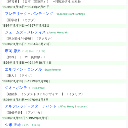
【経営者】 〔日本（三重県）〕
※同盟通信社 元社長
1891年11月14日〜1941年2月21日
フレデリック＝バンティング
（Frederick Grant Banting）
【医学者】 〔カナダ〕
1891年11月14日〜1957年11月2日
ジェームズ＝メレディス
（James Meredith）
【陸上競技/中距離】 〔アメリカ〕
1891年11月15日〜1964年6月23日
市岡 忠男
（いちおか・ただお）
【野球】 〔日本（長野県）〕
1891年11月15日〜1944年10月14日
エルヴィン＝ロンメル
（Erwin Rommel）
【軍人】 〔ドイツ〕
1891年11月18日〜1979年9月16日
ジオ＝ポンティ
（Gio Ponti）
【建築家、インダストリアルデザイナー】 〔イタリア〕
1891年11月21日〜1970年4月5日
アルフレッド＝スターテバント
（Alfred Henry Sturtevant）
【遺伝学者】 〔アメリカ〕
1891年11月23日〜1952年3月1日
久米 正雄
（くめ・まさお）