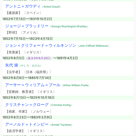
アントニ＝ガウディ
（Antoni Gaudí）
【建築家】 〔スペイン〕
1852年7月13日〜1931年10月2日
ジョージ＝ブラッドリー
（George Washington Bradley）
【野球】 〔アメリカ〕
1852年7月15日〜1923年4月15日
ジョン＝クリフォード＝ウィルキンソン
（John Clifford Wilkinson）
【実業家】 〔イギリス〕
1852年8月5日
（嘉永5年6月20日）
〜1891年4月2日
矢代 操
（やしろ・みさお）
【法学者】 〔日本（福井県）〕
1852年8月6日〜1885年7月14日
アーサー＝ウィリアム＝プール
（Arthur William Poole）
【宣教師、教育者】 〔イギリス〕
1852年8月13日〜1925年10月16日
クリスチャン＝クローグ
（Christian Krohg）
【画家、作家】 〔ノルウェー〕
1852年8月23日〜1883年3月9日
アーノルド＝トインビー
（Arnold Toynbee）
【経済学者】 〔イギリス〕