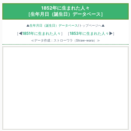
1852年に生まれた人々
［生年月日（誕生日）データベース］
▲
生年月日（誕生日）データベース
/トップページへ▲
［◀
1851年に生まれた人々
］
［
1853年に生まれた人々
▶］
≪データ作成：ストローワラ（Straw-wara）≫