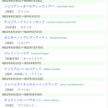
1852年8月30日〜1919年12月8日
ジュリアン＝オールデン＝ウィアー
（Julian Alden Weir）
【画家】 〔アメリカ〕
1852年8月30日〜1911年3月1日
ヤコブス＝ファント＝ホッフ
（Jacobus Henricus van't Hoff）
【化学者】 〔オランダ〕
1852年8月31日〜1920年6月21日
ガエターノ＝プレヴィアーティ
（Gaetano Previati）
【画家】 〔イタリア〕
1852年9月18日〜1922年12月10日
クレメント＝ラグ
（Clement Wragge）
【気象学者】 〔オーストラリア〕
1852年9月23日〜1922年9月7日
ウィリアム＝ハルステッド
（William Halsted）
【医師（外科医）】 〔アメリカ〕
1852年9月23日〜1917年10月24日
ジェームズ＝キャロル＝ベックウィズ
（James Carroll Beckwith）
【画家】 〔アメリカ〕
1852年9月25日〜1891年8月19日
ギェストゥル＝パウルソン
（Gestur Pálsson）
【作家】 〔アイスランド〕