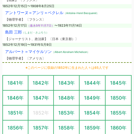
【画家】 〔フランス〕
1852年12月15日〜1908年8月25日
アントワーヌ＝アンリ＝ベクレル
（Antoine-Henri Becquerel）
【物理学者】 〔フランス〕
1852年12月17日
（嘉永5年11月7日）
〜1923年11月14日
島田 三郎
（しまだ・さぶろう）
【ジャーナリスト、政治家】 〔日本（東京都）〕
1852年12月19日〜1931年5月9日
アルバート＝マイケルソン
（Albert Abraham Michelson）
【物理学者】 〔アメリカ〕
※このページに収録の1852年に生まれた人々は65人です
1841年
1842年
1843年
1844年
1845年
1846年
1847年
1848年
1849年
1850年
1851年
1852年
1853年
1854年
1855年
1856年
1857年
1858年
1859年
1860年