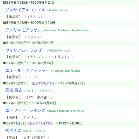
1852年9月28日〜1920年6月21日
ジョサイア＝コンドル
（Josiah Conder）
【建築家】 〔イギリス〕
1852年9月28日〜1907年2月20日
アンリ＝モアッサン
（Ferdinand Frederick Henri Moissan）
【化学者】 〔フランス〕
1852年10月2日〜1916年7月23日
ウィリアム＝ラムゼー
（William Ramsay）
【化学者】 〔イギリス（スコットランド）〕
1852年10月9日〜1919年7月15日
エミール＝フィッシャー
（Hermann Emil Fischer）
【化学者】 〔ドイツ〕
1852年10月23日
（嘉永5年9月11日）
〜1937年9月27日
高松 豊吉
（たかまつ・とよきち）
【化学者】 〔日本（東京都）〕
1852年10月27日〜1931年11月17日
エドワード＝シモンズ
（Edward Emerson Simmons）
【画家】 〔アメリカ〕
1852年11月3日
（嘉永5年9月22日）
〜1912年7月30日
明治天皇
（めいじてんのう）
【皇族】 〔日本（京都府）〕