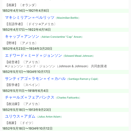
【画家】 〔オランダ〕
1852年4月14日〜1921年4月6日
マキシミリアン＝ベルリッツ
（Maximilian Berlitz）
【言語学者】 〔ドイツ→アメリカ〕
1852年4月17日〜1922年4月14日
キャップ＝アンソン
（Adrian Constantine “Cap” Anson）
【野球】 〔アメリカ〕
1852年4月23日〜1934年3月20日
エドワード＝ミード＝ジョンソン
（Edward Mead Johnson）
【経営者】 〔アメリカ〕
※ジョンソン・エンド・ジョンソン（Johnson & Johnson） 共同創業者
1852年5月1日〜1934年10月17日
サンティアゴ＝ラモン＝イ＝カハル
（Santiago Ramon y Cajal）
【医学者】 〔スペイン〕
1852年5月11日〜1918年6月4日
チャールズ＝フェアバンクス
（Charles Fairbanks）
【政治家】 〔アメリカ〕
1852年5月18日〜1913年9月23日
ユリウス＝アダム
（Julius Anton Adam）
【画家】 〔ドイツ〕
1852年5月18日〜1934年10月12日