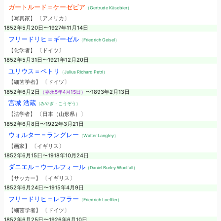
ガートルード＝ケーゼビア
（Gertrude Käsebier）
【写真家】 〔アメリカ〕
1852年5月20日〜1927年11月14日
フリードリヒ＝ギーゼル
（Friedrich Geisel）
【化学者】 〔ドイツ〕
1852年5月31日〜1921年12月20日
ユリウス＝ペトリ
（Julius Richard Petri）
【細菌学者】 〔ドイツ〕
1852年6月2日
（嘉永5年4月15日）
〜1893年2月13日
宮城 浩蔵
（みやぎ・こうぞう）
【法学者】 〔日本（山形県）〕
1852年6月8日〜1922年3月21日
ウォルター＝ラングレー
（Walter Langley）
【画家】 〔イギリス〕
1852年6月15日〜1918年10月24日
ダニエル＝ウールフォール
（Daniel Burley Woolfall）
【サッカー】 〔イギリス〕
1852年6月24日〜1915年4月9日
フリードリヒ＝レフラー
（Friedrich Loeffler）
【細菌学者】 〔ドイツ〕
1852年6月25日〜1926年6月10日