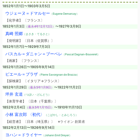
1852年1月1日〜1903年3月5日
ウジェーヌ＝ドマルセー
（Eugene Demarcay）
【化学者】 〔フランス〕
1852年1月3日
（嘉永4年12月12日）
〜1927年3月9日
真崎 照郷
（まさき・てるさと）
【発明家】 〔日本（佐賀県）〕
1852年1月7日〜1929年7月3日
パスカル＝ダニャン＝ブーベレ
（Pascal Dagnan-Bouveret）
【画家】 〔フランス〕
1852年1月26日〜1905年9月14日
ピエール＝ブラザ
（Pierre Savorgnan de Brazza）
【探検家】 〔イタリア→フランス〕
1852年1月29日
（嘉永5年1月9日）
〜1922年11月2日
坪井 玄道
（つぼい・げんどう）
【体育学者】 〔日本（千葉県）〕
1852年2月4日
（嘉永5年1月15日）
〜1910年11月13日
小林 富次郎 〈初代〉
（こばやし・とみじろう）
【経営者】 〔日本（埼玉県）〕
※ライオン 創業者
1852年2月13日〜1926年9月14日
ヨハン＝ドライヤー
（Johann Emil Dreyer）