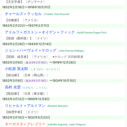
【天文学者】 〔デンマーク〕
1852年2月16日〜1916年10月31日
チャールズ＝ラッセル
（Charles Taze Russell）
【宗教家】 〔アメリカ〕
1852年2月22日〜1937年2月11日
アドルフ＝ガストン＝オイゲン＝フィック
（Adolf Gaston Eugen Fick）
【医師（眼科医）】 〔ドイツ〕
1852年2月26日〜1943年12月14日
ジョン＝ハーヴェイ＝ケロッグ
（John Harvey Kellogg）
【医師、経営者】 〔アメリカ〕
※ケロッグ 共同創業者
1852年3月6日
（嘉永5年2月16日）
〜1919年12月26日
小松原 英太郎
（こまつばら・えいたろう）
【政治家】 〔日本（岡山県）〕
1852年3月8日
（嘉永5年2月18日）
〜1934年10月10日
高村 光雲
（たかむら・こううん）
【彫刻家】 〔日本（東京都）〕
1852年3月12日〜1900年12月8日
リヒャルト＝アルトマン
（Richard Altmann）
【病理学者】 〔ドイツ〕
1852年3月15日〜1932年5月22日
オーガスタ＝グレゴリー
（Isabella Augusta, Lady Gregory）