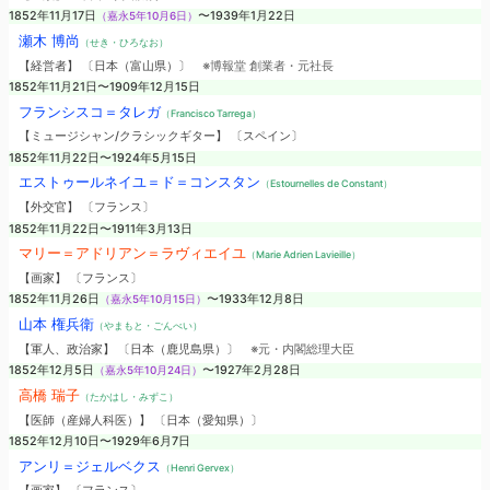
1852年11月17日
（嘉永5年10月6日）
〜1939年1月22日
瀬木 博尚
（せき・ひろなお）
【経営者】 〔日本（富山県）〕
※博報堂 創業者・元社長
1852年11月21日〜1909年12月15日
フランシスコ＝タレガ
（Francisco Tarrega）
【ミュージシャン/クラシックギター】 〔スペイン〕
1852年11月22日〜1924年5月15日
エストゥールネイユ＝ド＝コンスタン
（Estournelles de Constant）
【外交官】 〔フランス〕
1852年11月22日〜1911年3月13日
マリー＝アドリアン＝ラヴィエイユ
（Marie Adrien Lavieille）
【画家】 〔フランス〕
1852年11月26日
（嘉永5年10月15日）
〜1933年12月8日
山本 権兵衛
（やまもと・ごんべい）
【軍人、政治家】 〔日本（鹿児島県）〕
※元・内閣総理大臣
1852年12月5日
（嘉永5年10月24日）
〜1927年2月28日
高橋 瑞子
（たかはし・みずこ）
【医師（産婦人科医）】 〔日本（愛知県）〕
1852年12月10日〜1929年6月7日
アンリ＝ジェルベクス
（Henri Gervex）