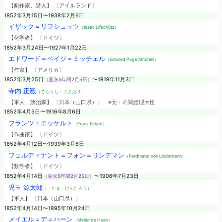
【劇作家、詩人】 〔アイルランド〕
1852年3月15日〜1938年2月6日
イザック＝リフシュッツ
（Isaac Lifschütz）
【化学者】 〔ドイツ〕
1852年3月24日〜1927年1月22日
エドワード＝ペイジ＝ミッチェル
（Edward Page Mitchell）
【作家】 〔アメリカ〕
1852年3月25日
（嘉永5年閏2月5日）
〜1919年11月3日
寺内 正毅
（てらうち・まさたけ）
【軍人、政治家】 〔日本（山口県）〕
※元・内閣総理大臣
1852年4月5日〜1916年8月6日
フランツ＝エッケルト
（Franz Eckert）
【作曲家】 〔ドイツ〕
1852年4月12日〜1939年3月6日
フェルディナント＝フォン＝リンデマン
（Ferdinand von Lindemann）
【数学者】 〔ドイツ〕
1852年4月14日
（嘉永5年閏2月25日）
〜1906年7月23日
児玉 源太郎
（こだま・げんたろう）
【軍人】 〔日本（山口県）〕
1852年4月14日〜1895年10月24日
メイエル＝デ＝ハーン
（Meijer de Haan）