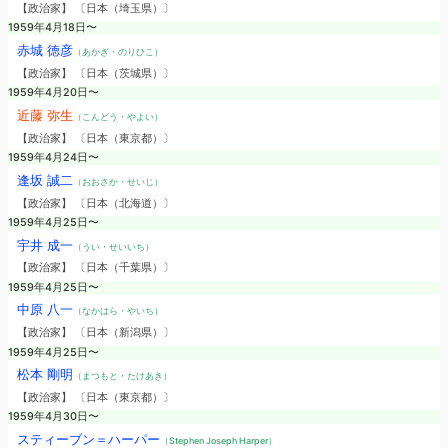
【政治家】 〔日本（埼玉県）〕
1959年4月18日〜
赤城 徳彦
（あかぎ・のりひこ）
【政治家】 〔日本（茨城県）〕
1959年4月20日〜
近藤 弥生
（こんどう・やよい）
【政治家】 〔日本（東京都）〕
1959年4月24日〜
逢坂 誠二
（おおさか・せいじ）
【政治家】 〔日本（北海道）〕
1959年4月25日〜
宇井 成一
（うい・せいいち）
【政治家】 〔日本（千葉県）〕
1959年4月25日〜
中原 八一
（なかはら・やいち）
【政治家】 〔日本（新潟県）〕
1959年4月25日〜
松本 剛明
（まつもと・たけあき）
【政治家】 〔日本（東京都）〕
1959年4月30日〜
スティーブン＝ハーパー
（Stephen Joseph Harper）