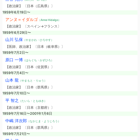
【政治家】 〔日本（広島県）〕
1959年6月19日〜
アンヌ＝イダルゴ
（Anne Hidalgo）
【政治家】 〔スペイン→フランス〕
1959年6月29日〜
山川 弘保
（やまかわ・ひろやす）
【医師、政治家】 〔日本（岐阜県）〕
1959年7月2日〜
原口 一博
（はらぐち・かずひろ）
【政治家】 〔日本（佐賀県）〕
1959年7月4日〜
山本 龍
（やまもと・りゅう）
【政治家】 〔日本（群馬県）〕
1959年7月10日〜
平 智之
（たいら・ともゆき）
【政治家】 〔日本（京都府）〕
1959年7月16日〜2001年1月6日
中嶋 洋次郎
（なかじま・ようじろう）
【政治家】 〔日本（群馬県）〕
1959年7月21日〜