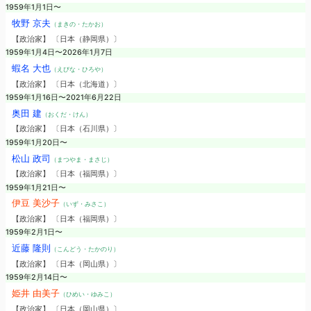
1959年1月1日〜
牧野 京夫
（まきの・たかお）
【政治家】 〔日本（静岡県）〕
1959年1月4日〜2026年1月7日
蝦名 大也
（えびな・ひろや）
【政治家】 〔日本（北海道）〕
1959年1月16日〜2021年6月22日
奥田 建
（おくだ・けん）
【政治家】 〔日本（石川県）〕
1959年1月20日〜
松山 政司
（まつやま・まさじ）
【政治家】 〔日本（福岡県）〕
1959年1月21日〜
伊豆 美沙子
（いず・みさこ）
【政治家】 〔日本（福岡県）〕
1959年2月1日〜
近藤 隆則
（こんどう・たかのり）
【政治家】 〔日本（岡山県）〕
1959年2月14日〜
姫井 由美子
（ひめい・ゆみこ）
【政治家】 〔日本（岡山県）〕