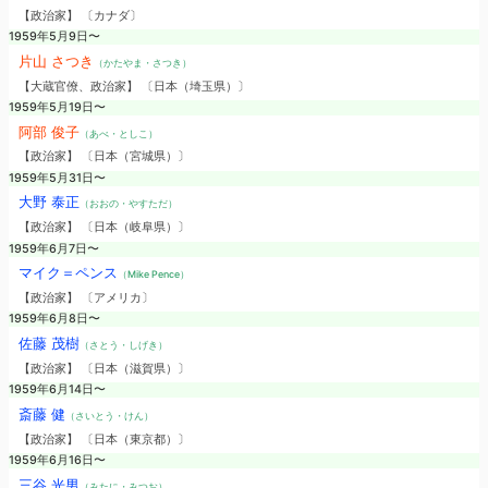
【政治家】 〔カナダ〕
1959年5月9日〜
片山 さつき
（かたやま・さつき）
【大蔵官僚、政治家】 〔日本（埼玉県）〕
1959年5月19日〜
阿部 俊子
（あべ・としこ）
【政治家】 〔日本（宮城県）〕
1959年5月31日〜
大野 泰正
（おおの・やすただ）
【政治家】 〔日本（岐阜県）〕
1959年6月7日〜
マイク＝ペンス
（Mike Pence）
【政治家】 〔アメリカ〕
1959年6月8日〜
佐藤 茂樹
（さとう・しげき）
【政治家】 〔日本（滋賀県）〕
1959年6月14日〜
斎藤 健
（さいとう・けん）
【政治家】 〔日本（東京都）〕
1959年6月16日〜
三谷 光男
（みたに・みつお）