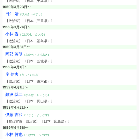
【政治家】 〔日本（千葉県）〕
1959年3月23日〜
日沖 靖
（ひおき・やすし）
【政治家】 〔日本（三重県）〕
1959年3月24日〜
小林 香
（こばやし・かおる）
【政治家】 〔日本（福島県）〕
1959年3月31日〜
岡部 英明
（おかべ・ひであき）
【政治家】 〔日本（茨城県）〕
1959年4月1日〜
岸 信夫
（きし・のぶお）
【政治家】 〔日本（東京都）〕
1959年4月1日〜
難波 奨二
（なんば・しょうじ）
【政治家】 〔日本（岡山県）〕
1959年4月2日〜
伊藤 吉和
（いとう・よしかず）
【建設官僚、政治家】 〔日本（広島県）〕
1959年4月5日〜
小林 哲也
（こばやし・てつや）