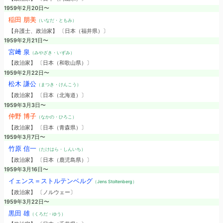
1959年2月20日〜
稲田 朋美
（いなだ・ともみ）
【弁護士、政治家】 〔日本（福井県）〕
1959年2月21日〜
宮﨑 泉
（みやざき・いずみ）
【政治家】 〔日本（和歌山県）〕
1959年2月22日〜
松木 謙公
（まつき・けんこう）
【政治家】 〔日本（北海道）〕
1959年3月3日〜
仲野 博子
（なかの・ひろこ）
【政治家】 〔日本（青森県）〕
1959年3月7日〜
竹原 信一
（たけはら・しんいち）
【政治家】 〔日本（鹿児島県）〕
1959年3月16日〜
イェンス＝ストルテンベルグ
（Jens Stoltenberg）
【政治家】 〔ノルウェー〕
1959年3月22日〜
黒田 雄
（くろだ・ゆう）