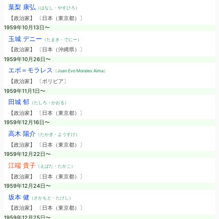
葉梨 康弘
（はなし・やすひろ）
【政治家】 〔日本（東京都）〕
1959年10月13日〜
玉城 デニー
（たまき・でにー）
【政治家】 〔日本（沖縄県）〕
1959年10月26日〜
エボ＝モラレス
（Juan Evo Morales Aima）
【政治家】 〔ボリビア〕
1959年11月1日〜
田城 郁
（たしろ・かおる）
【政治家】 〔日本（東京都）〕
1959年12月16日〜
高木 陽介
（たかぎ・ようすけ）
【政治家】 〔日本（東京都）〕
1959年12月22日〜
江端 貴子
（えばた・たかこ）
【政治家】 〔日本（東京都）〕
1959年12月24日〜
坂本 健
（さかもと・たけし）
【政治家】 〔日本（東京都）〕
1959年12月25日〜