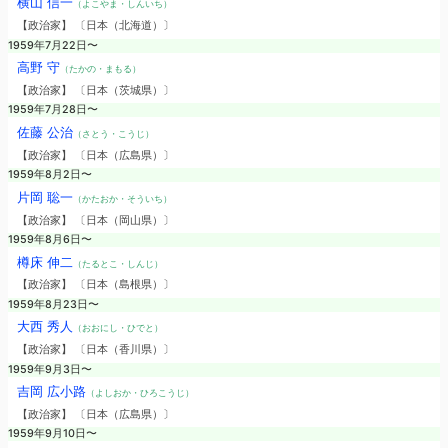
横山 信一
（よこやま・しんいち）
【政治家】 〔日本（北海道）〕
1959年7月22日〜
高野 守
（たかの・まもる）
【政治家】 〔日本（茨城県）〕
1959年7月28日〜
佐藤 公治
（さとう・こうじ）
【政治家】 〔日本（広島県）〕
1959年8月2日〜
片岡 聡一
（かたおか・そういち）
【政治家】 〔日本（岡山県）〕
1959年8月6日〜
樽床 伸二
（たるとこ・しんじ）
【政治家】 〔日本（島根県）〕
1959年8月23日〜
大西 秀人
（おおにし・ひでと）
【政治家】 〔日本（香川県）〕
1959年9月3日〜
吉岡 広小路
（よしおか・ひろこうじ）
【政治家】 〔日本（広島県）〕
1959年9月10日〜