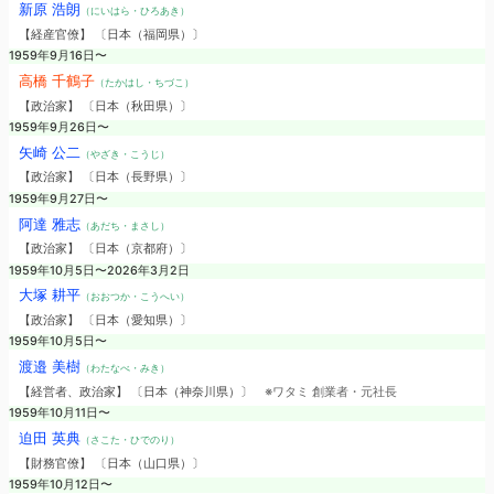
新原 浩朗
（にいはら・ひろあき）
【経産官僚】 〔日本（福岡県）〕
1959年9月16日〜
高橋 千鶴子
（たかはし・ちづこ）
【政治家】 〔日本（秋田県）〕
1959年9月26日〜
矢崎 公二
（やざき・こうじ）
【政治家】 〔日本（長野県）〕
1959年9月27日〜
阿達 雅志
（あだち・まさし）
【政治家】 〔日本（京都府）〕
1959年10月5日〜2026年3月2日
大塚 耕平
（おおつか・こうへい）
【政治家】 〔日本（愛知県）〕
1959年10月5日〜
渡邉 美樹
（わたなべ・みき）
【経営者、政治家】 〔日本（神奈川県）〕
※ワタミ 創業者・元社長
1959年10月11日〜
迫田 英典
（さこた・ひでのり）
【財務官僚】 〔日本（山口県）〕
1959年10月12日〜