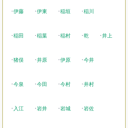
･
伊藤
･
伊東
･
稲垣
･
稲川
･
稲田
･
稲葉
･
稲村
･
乾
･
井上
･
猪俣
･
井原
･
伊原
･
今井
･
今泉
･
今田
･
今村
･
井村
･
入江
･
岩井
･
岩城
･
岩佐