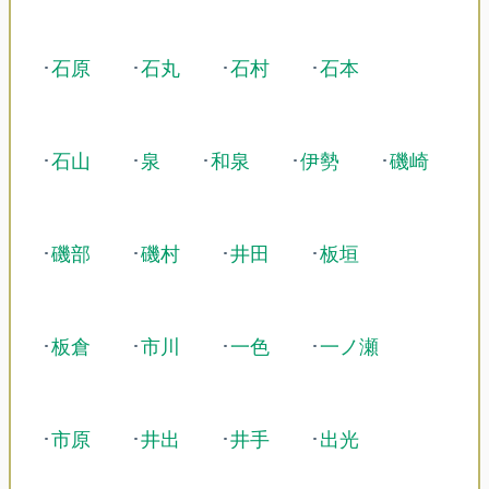
･
石原
･
石丸
･
石村
･
石本
･
石山
･
泉
･
和泉
･
伊勢
･
磯崎
･
磯部
･
磯村
･
井田
･
板垣
･
板倉
･
市川
･
一色
･
一ノ瀬
･
市原
･
井出
･
井手
･
出光