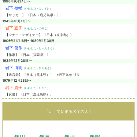
1986年9月24日〜
岩下 敬輔
（いわした・けいすけ）
【サッカー】 〔日本（鹿児島県）〕
1945年10月17日〜
岩下 宣子
（いわした・のりこ）
【マナー・デザイナー】 〔日本（東京都）〕
1906年11月16日〜1980年1月30日
岩下 俊作
（いわした・しゅんさく）
【作家】 〔日本（福岡県）〕
1934年12月28日〜
岩下 博明
（いわした・ひろあき）
【経営者】 〔日本（熊本県）〕
※岩下兄弟 社長
1979年12月28日〜
岩下 貴子
（いわした・たかこ）
【女優】 〔日本（鹿児島県）〕
「い」で始まる名字の人々