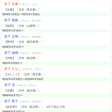
岩下 志麻
（いわした・しま）
【女優】 〔日本（東京都）〕
1914年1月9日〜1972年7月8日
岩下 密政
（いわした・みつまさ）
【競馬】 〔日本（山梨県）〕
1955年1月14日〜
岩下 正明
（いわした・まさあき）
【野球】 〔日本（鹿児島県）〕
1946年2月12日〜
岩下 誠徳
（いわした・まさのり）
【作家】 〔日本（新潟県）〕
1991年3月8日〜
岩下 かなこ
（いわした・かなこ）
【タレント】 〔日本（東京都）〕
1932年4月29日〜2026年4月8日
岩下 浩
（いわした・ひろし）
【俳優】 〔日本（東京都）〕
1966年6月7日〜
岩下 和了
（いわした・かずのり）
【経営者】 〔日本（栃木県）〕
※岩下食品 社長
1949年6月24日〜