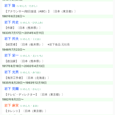
岩下 隆
（いわした・たかし）
【アナウンサー/朝日放送（ABC）】 〔日本（東京都）〕
1961年6月28日〜
岩下 尚史
（いわした・ひさふみ）
【作家】 〔日本（熊本県）〕
1933年7月17日〜2014年4月11日
岩下 邦夫
（いわした・くにお）
【経営者】 〔日本（栃木県）〕
※岩下食品 元社長
1946年7月23日〜
岩下 栄一
（いわした・えいいち）
【政治家】 〔日本（熊本県）〕
1917年8月19日〜2002年4月13日
岩下 光男
（いわした・みつお）
【海洋工学者】 〔日本（北海道）〕
1935年8月29日〜1993年12月19日
岩下 莞爾
（いわした・かんじ）
【テレビ・ディレクター】 〔日本（東京都）〕
1982年9月2日〜
岩下 麻実
（いわした・まみ）
【タレント】 〔日本（東京都）〕