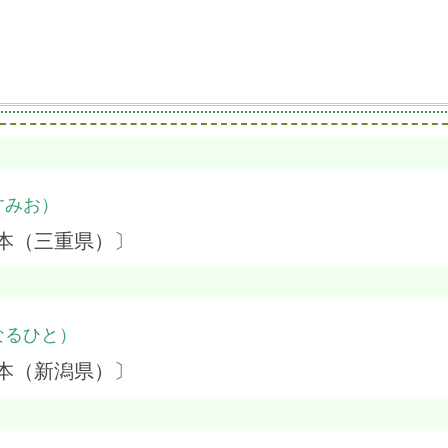
すみお）
本（三重県）〕
なるひと）
本（新潟県）〕