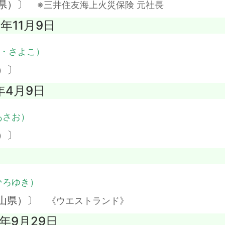
野県）〕
※三井住友海上火災保険 元社長
3年11月9日
・さよこ）
）〕
9年4月9日
あさお）
）〕
ひろゆき）
岡山県）〕
《ウエストランド》
3年9月29日