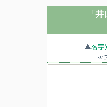
「井
▲
名字
≪