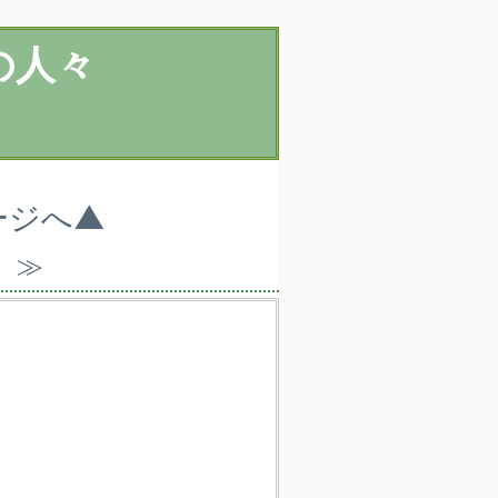
の人々
ージへ▲
）≫