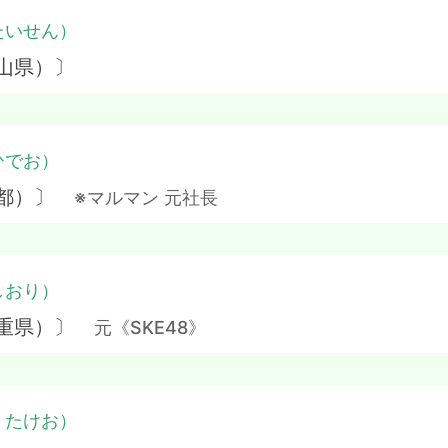
たいせん）
山県）〕
ひでお）
京都）〕
※マルマン 元社長
しおり）
三重県）〕
元《SKE48》
・たけお）