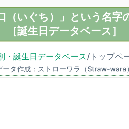
口（いぐち）」という名字
［誕生日データベース］
別・誕生日データベース
/トップペ
データ作成：ストローワラ（Straw-wara