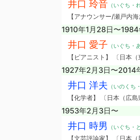
井口 玲音
（いぐち・
【アナウンサー/瀬戸内海
1910年1月28日〜198
井口 愛子
（いぐち・
【ピアニスト】 〔日本（
1927年2月3日〜2014
井口 洋夫
（いのくち
【化学者】 〔日本（広島
1953年2月3日〜
井口 時男
（いぐち・
【文芸評論家】 〔日本（