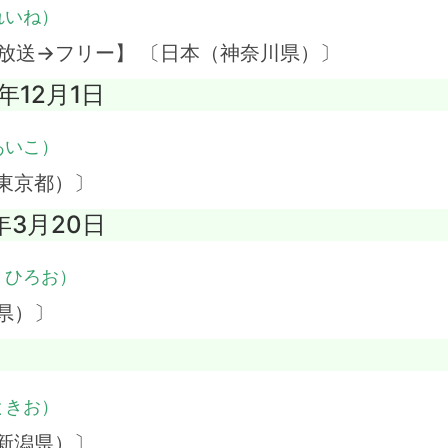
れいね）
放送→フリー】 〔日本（神奈川県）〕
4年12月1日
あいこ）
東京都）〕
年3月20日
・ひろお）
県）〕
ときお）
新潟県）〕