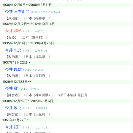
1930年12月9日〜2008年2月11日
今井 三右衛門
（いまい・さんうえもん）
【政治家】 〔日本（福井県）〕
1932年12月12日〜2012年10月14日
今井 和子
（いまい・かずこ）
【女優】 〔日本（東京都）〕
1935年12月14日〜2019年4月25日
今井 忠光
（いまい・ただみつ）
【政治家】 〔日本（福島県）〕
1937年12月22日〜
今井 民雄
（いまい・たみお）
【政治家】 〔日本（京都府）〕
1929年12月23日〜
今井 敬
（いまい・たかし）
【経営者】 〔日本（神奈川県）〕
※新日本製鉄 元社長
1930年12月25日〜2023年3月6日
今井 政之
（いまい・まさゆき）
【陶芸家】 〔日本（大阪府）〕
1951年12月27日〜
今井 詔二
（いまい・しょうじ）