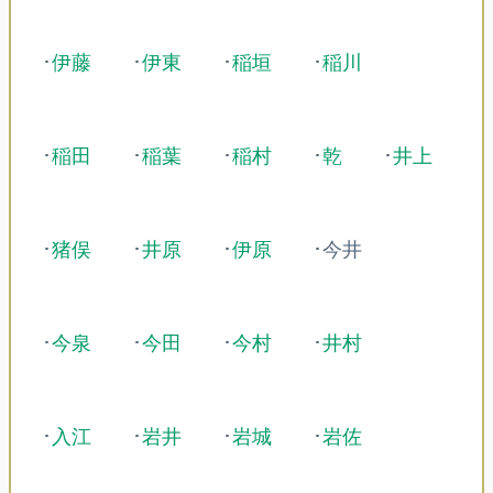
･
伊藤
･
伊東
･
稲垣
･
稲川
･
稲田
･
稲葉
･
稲村
･
乾
･
井上
･
猪俣
･
井原
･
伊原
･今井
･
今泉
･
今田
･
今村
･
井村
･
入江
･
岩井
･
岩城
･
岩佐