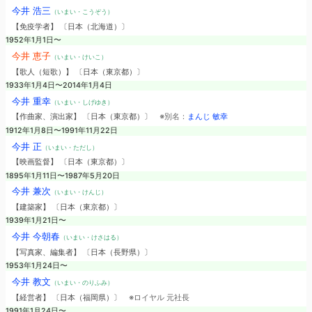
今井 浩三
（いまい・こうぞう）
【免疫学者】 〔日本（北海道）〕
1952年1月1日〜
今井 恵子
（いまい・けいこ）
【歌人（短歌）】 〔日本（東京都）〕
1933年1月4日〜2014年1月4日
今井 重幸
（いまい・しげゆき）
【作曲家、演出家】 〔日本（東京都）〕
※別名：
まんじ 敏幸
1912年1月8日〜1991年11月22日
今井 正
（いまい・ただし）
【映画監督】 〔日本（東京都）〕
1895年1月11日〜1987年5月20日
今井 兼次
（いまい・けんじ）
【建築家】 〔日本（東京都）〕
1939年1月21日〜
今井 今朝春
（いまい・けさはる）
【写真家、編集者】 〔日本（長野県）〕
1953年1月24日〜
今井 教文
（いまい・のりふみ）
【経営者】 〔日本（福岡県）〕
※ロイヤル 元社長
1991年1月24日〜