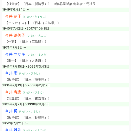
【経営者】 〔日本（新潟県）〕
※浪花屋製菓 創業者・元社長
1949年6月24日〜
今井 恭子
（いまい・きょうこ）
【エッセイスト】 〔日本（広島県）〕
1945年7月2日〜2017年10月8日
今井 絵美子
（いまい・えみこ）
【作家】 〔日本（広島県）〕
1974年7月2日〜
今井 マサキ
（いまい・まさき）
【歌手】 〔日本（大阪府）〕
1941年7月15日〜2023年3月3日
今井 宏
（いまい・ひろし）
【政治家】 〔日本（埼玉県）〕
1931年7月19日〜2009年2月17日
今井 寿恵
（いまい・ひさえ）
【写真家】 〔日本（東京都）〕
1919年7月21日〜1998年11月6日
今井 勇
（いまい・いさむ）
【政治家】 〔日本（長野県）〕
1952年7月21日〜
今井 雅則
（いまい・まさのり）