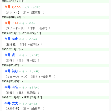
1982年10月22日〜
今井 ちひろ
（いまい・ちひろ）
【タレント】 〔日本（東京都）〕
1987年10月26日〜
今井 メロ
（いまい・めろ）
【スノーボード】 〔日本（大阪府）〕
1922年11月1日〜2014年5月6日
今井 光也
（いまい・みつや）
【指揮者】 〔日本（長野県）〕
1956年11月1日〜
今井 譲二
（いまい・じょうじ）
【野球】 〔日本（熊本県）〕
1987年11月2日〜
今井 義頼
（いまい・よしのり）
【ミュージシャン】 〔日本（神奈川県）〕
1957年11月5日〜
今井 清隆
（いまい・きよたか）
【俳優】 〔日本（群馬県）〕
1903年11月6日〜1971年3月18日
今井 丈夫
（いまい・たけお）
【水産学者】 〔日本（山形県）〕