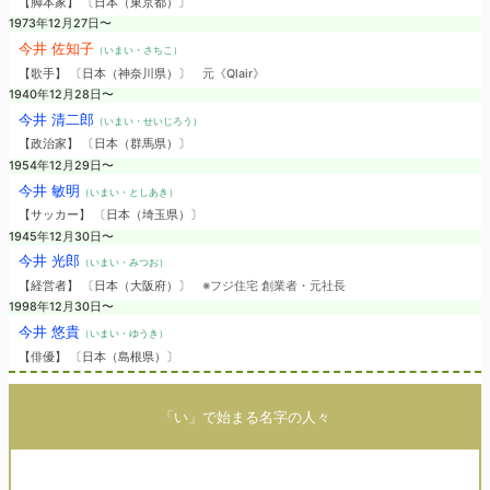
【脚本家】 〔日本（東京都）〕
1973年12月27日〜
今井 佐知子
（いまい・さちこ）
【歌手】 〔日本（神奈川県）〕
元《Qlair》
1940年12月28日〜
今井 清二郎
（いまい・せいじろう）
【政治家】 〔日本（群馬県）〕
1954年12月29日〜
今井 敏明
（いまい・としあき）
【サッカー】 〔日本（埼玉県）〕
1945年12月30日〜
今井 光郎
（いまい・みつお）
【経営者】 〔日本（大阪府）〕
※フジ住宅 創業者・元社長
1998年12月30日〜
今井 悠貴
（いまい・ゆうき）
【俳優】 〔日本（島根県）〕
「い」で始まる名字の人々