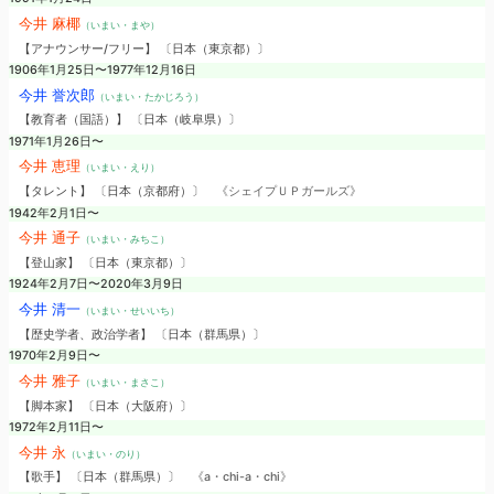
今井 麻椰
（いまい・まや）
【アナウンサー/フリー】 〔日本（東京都）〕
1906年1月25日〜1977年12月16日
今井 誉次郎
（いまい・たかじろう）
【教育者（国語）】 〔日本（岐阜県）〕
1971年1月26日〜
今井 恵理
（いまい・えり）
【タレント】 〔日本（京都府）〕
《シェイプＵＰガールズ》
1942年2月1日〜
今井 通子
（いまい・みちこ）
【登山家】 〔日本（東京都）〕
1924年2月7日〜2020年3月9日
今井 清一
（いまい・せいいち）
【歴史学者、政治学者】 〔日本（群馬県）〕
1970年2月9日〜
今井 雅子
（いまい・まさこ）
【脚本家】 〔日本（大阪府）〕
1972年2月11日〜
今井 永
（いまい・のり）
【歌手】 〔日本（群馬県）〕
《a・chi-a・chi》