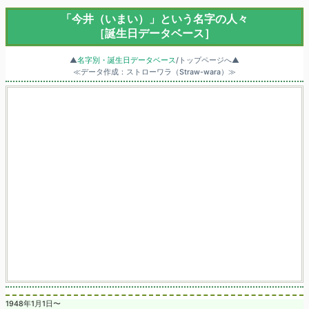
「今井（いまい）」という名字の人々
［誕生日データベース］
▲
名字別・誕生日データベース
/トップページへ▲
≪データ作成：ストローワラ（Straw-wara）≫
1948年1月1日〜