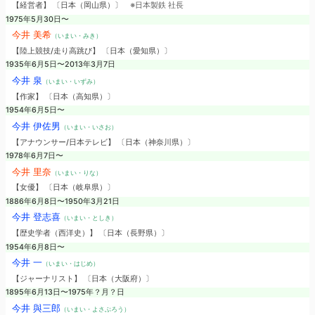
【経営者】 〔日本（岡山県）〕
※日本製鉄 社長
1975年5月30日〜
今井 美希
（いまい・みき）
【陸上競技/走り高跳び】 〔日本（愛知県）〕
1935年6月5日〜2013年3月7日
今井 泉
（いまい・いずみ）
【作家】 〔日本（高知県）〕
1954年6月5日〜
今井 伊佐男
（いまい・いさお）
【アナウンサー/日本テレビ】 〔日本（神奈川県）〕
1978年6月7日〜
今井 里奈
（いまい・りな）
【女優】 〔日本（岐阜県）〕
1886年6月8日〜1950年3月21日
今井 登志喜
（いまい・としき）
【歴史学者（西洋史）】 〔日本（長野県）〕
1954年6月8日〜
今井 一
（いまい・はじめ）
【ジャーナリスト】 〔日本（大阪府）〕
1895年6月13日〜1975年？月？日
今井 與三郎
（いまい・よさぶろう）