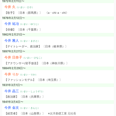
1972年2月11日〜
今井 久
（いまい・ひさ）
【歌手】 〔日本（群馬県）〕
《a・chi-a・chi》
1976年2月12日〜
今井 祐冶
（いまい・ゆうじ）
【俳優】 〔日本（千葉県）〕
1962年2月21日〜
今井 雅人
（いまい・まさと）
【デイトレーダー、政治家】 〔日本（岐阜県）〕
1997年2月27日〜
今井 日奈子
（いまい・ひなこ）
【アナウンサー/岩手放送】 〔日本（神奈川県）〕
1984年2月29日〜
今井 りか
（いまい・りか）
【ファッションモデル】 〔日本（埼玉県）〕
1931年3月1日〜
今井 晶三
（いまい・しょうぞう）
【政治家】 〔日本（兵庫県）〕
1941年3月4日〜
今井 金次
（いまい・きんじ）
【経営者】 〔日本（山形県）〕
※太洋基礎工業 元社長