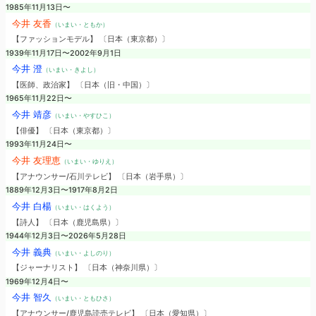
1985年11月13日〜
今井 友香
（いまい・ともか）
【ファッションモデル】 〔日本（東京都）〕
1939年11月17日〜2002年9月1日
今井 澄
（いまい・きよし）
【医師、政治家】 〔日本（旧・中国）〕
1965年11月22日〜
今井 靖彦
（いまい・やすひこ）
【俳優】 〔日本（東京都）〕
1993年11月24日〜
今井 友理恵
（いまい・ゆりえ）
【アナウンサー/石川テレビ】 〔日本（岩手県）〕
1889年12月3日〜1917年8月2日
今井 白楊
（いまい・はくよう）
【詩人】 〔日本（鹿児島県）〕
1944年12月3日〜2026年5月28日
今井 義典
（いまい・よしのり）
【ジャーナリスト】 〔日本（神奈川県）〕
1969年12月4日〜
今井 智久
（いまい・ともひさ）
【アナウンサー/鹿児島読売テレビ】 〔日本（愛知県）〕