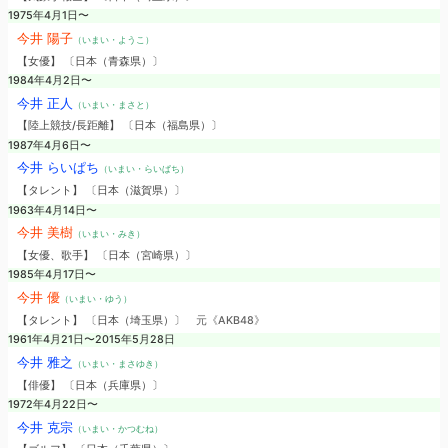
1975年4月1日〜
今井 陽子
（いまい・ようこ）
【女優】 〔日本（青森県）〕
1984年4月2日〜
今井 正人
（いまい・まさと）
【陸上競技/長距離】 〔日本（福島県）〕
1987年4月6日〜
今井 らいぱち
（いまい・らいぱち）
【タレント】 〔日本（滋賀県）〕
1963年4月14日〜
今井 美樹
（いまい・みき）
【女優、歌手】 〔日本（宮崎県）〕
1985年4月17日〜
今井 優
（いまい・ゆう）
【タレント】 〔日本（埼玉県）〕
元《AKB48》
1961年4月21日〜2015年5月28日
今井 雅之
（いまい・まさゆき）
【俳優】 〔日本（兵庫県）〕
1972年4月22日〜
今井 克宗
（いまい・かつむね）