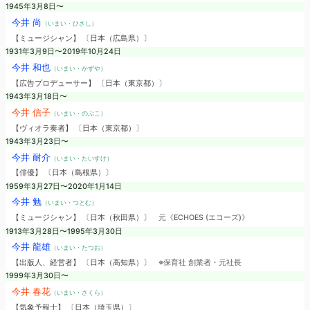
1945年3月8日〜
今井 尚
（いまい・ひさし）
【ミュージシャン】 〔日本（広島県）〕
1931年3月9日〜2019年10月24日
今井 和也
（いまい・かずや）
【広告プロデューサー】 〔日本（東京都）〕
1943年3月18日〜
今井 信子
（いまい・のぶこ）
【ヴィオラ奏者】 〔日本（東京都）〕
1943年3月23日〜
今井 耐介
（いまい・たいすけ）
【俳優】 〔日本（島根県）〕
1959年3月27日〜2020年1月14日
今井 勉
（いまい・つとむ）
【ミュージシャン】 〔日本（秋田県）〕
元《ECHOES (エコーズ)》
1913年3月28日〜1995年3月30日
今井 龍雄
（いまい・たつお）
【出版人、経営者】 〔日本（高知県）〕
※保育社 創業者・元社長
1999年3月30日〜
今井 春花
（いまい・さくら）
【気象予報士】 〔日本（埼玉県）〕