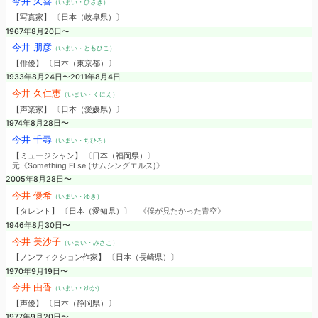
今井 久喜
（いまい・ひさき）
【写真家】 〔日本（岐阜県）〕
1967年8月20日〜
今井 朋彦
（いまい・ともひこ）
【俳優】 〔日本（東京都）〕
1933年8月24日〜2011年8月4日
今井 久仁恵
（いまい・くにえ）
【声楽家】 〔日本（愛媛県）〕
1974年8月28日〜
今井 千尋
（いまい・ちひろ）
【ミュージシャン】 〔日本（福岡県）〕
元《Something ELse (サムシングエルス)》
2005年8月28日〜
今井 優希
（いまい・ゆき）
【タレント】 〔日本（愛知県）〕
《僕が見たかった青空》
1946年8月30日〜
今井 美沙子
（いまい・みさこ）
【ノンフィクション作家】 〔日本（長崎県）〕
1970年9月19日〜
今井 由香
（いまい・ゆか）
【声優】 〔日本（静岡県）〕
1977年9月20日〜