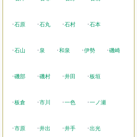
･
石原
･
石丸
･
石村
･
石本
･
石山
･
泉
･
和泉
･
伊勢
･
磯崎
･
磯部
･
磯村
･
井田
･
板垣
･
板倉
･
市川
･
一色
･
一ノ瀬
･
市原
･
井出
･
井手
･
出光