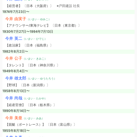
【経営者】 〔日本（大阪府）〕
※戸田建設 社長
1974年7月23日〜
今井 由実子
（いまい・ゆみこ）
【アナウンサー/東海テレビ】 〔日本（東京都）〕
1930年7月27日〜1994年7月13日
今井 英二
（いまい・ひでじ）
【政治家】 〔日本（福島県）〕
1982年8月2日〜
今井 公子
（いまい・きみこ）
【タレント】 〔日本（神奈川県）〕
1949年8月4日〜
今井 雄太郎
（いまい・ゆうたろう）
【野球】 〔日本（新潟県）〕
1958年8月13日〜
今井 尚哉
（いまい・たかや）
【経産官僚】 〔日本（栃木県）〕
1990年8月14日〜
今井 美亜
（いまい・みあ）
【競艇（ボートレース）】 〔日本（富山県）〕
1955年8月18日〜