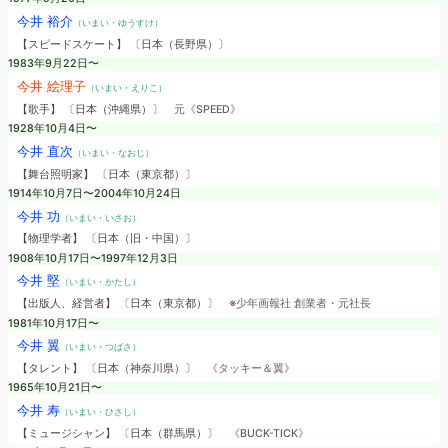
今井 裕介
（いまい・ゆうすけ）
【スピードスケート】 〔日本（長野県）〕
1983年9月22日〜
今井 絵理子
（いまい・えりこ）
【歌手】 〔日本（沖縄県）〕
元《SPEED》
1928年10月4日〜
今井 直次
（いまい・なおじ）
【舞台照明家】 〔日本（東京都）〕
1914年10月7日〜2004年10月24日
今井 功
（いまい・いさお）
【物理学者】 〔日本（旧・中国）〕
1908年10月17日〜1997年12月3日
今井 堅
（いまい・かたし）
【出版人、経営者】 〔日本（東京都）〕
※少年画報社 創業者・元社長
1981年10月17日〜
今井 翼
（いまい・つばさ）
【タレント】 〔日本（神奈川県）〕
《タッキー＆翼》
1965年10月21日〜
今井 寿
（いまい・ひさし）
【ミュージシャン】 〔日本（群馬県）〕
《BUCK-TICK》