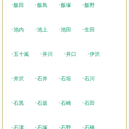
･
飯田
･
飯島
･
飯塚
･
飯野
･
池内
･
池上
･
池田
･
生田
･
五十嵐
･
井川
･
井口
･
伊沢
･
井沢
･
石井
･
石垣
･
石川
･
石黒
･
石坂
･
石崎
･
石田
･
石津
･
石塚
･
石野
･
石橋