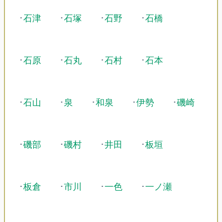
･
石津
･
石塚
･
石野
･
石橋
･
石原
･
石丸
･
石村
･
石本
･
石山
･
泉
･
和泉
･
伊勢
･
磯崎
･
磯部
･
磯村
･
井田
･
板垣
･
板倉
･
市川
･
一色
･
一ノ瀬