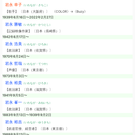
岩永 幸子
（いわなが・さちこ）
【歌手】 〔日本（大阪府）〕
《COLOR》→《Buzy》
1939年6月16日〜2022年2月27日
岩永 勝敏
（いわなが・かつとし）
【記録映像作家】 〔日本（長崎県）〕
1942年6月17日〜
岩永 浩美
（いわなが・ひろみ）
【政治家】 〔日本（佐賀県）〕
1970年6月24日〜
岩永 哲哉
（いわなが・てつや）
【声優】 〔日本（東京都）〕
1973年9月3日〜
岩永 裕貴
（いわなが・ひろき）
【政治家】 〔日本（滋賀県）〕
1941年9月5日〜
岩永 峯一
（いわなが・みねいち）
【政治家】 〔日本（滋賀県）〕
1883年9月13日〜1939年9月2日
岩永 裕吉
（いわなが・ゆうきち）
【鉄道官僚、経営者】 〔日本（東京都）〕
1988年9月13日〜