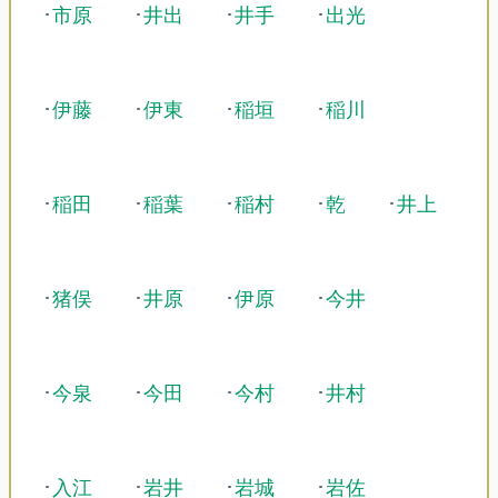
･
市原
･
井出
･
井手
･
出光
･
伊藤
･
伊東
･
稲垣
･
稲川
･
稲田
･
稲葉
･
稲村
･
乾
･
井上
･
猪俣
･
井原
･
伊原
･
今井
･
今泉
･
今田
･
今村
･
井村
･
入江
･
岩井
･
岩城
･
岩佐