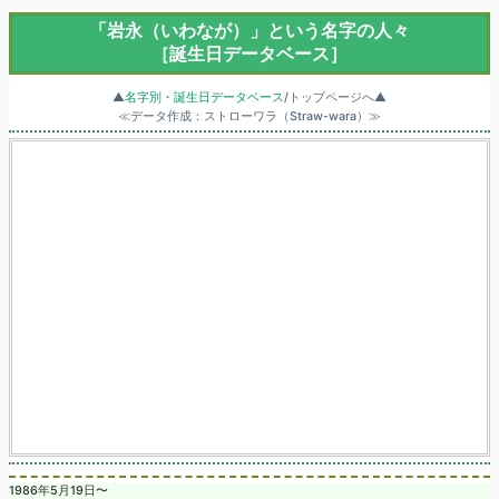
「岩永（いわなが）」という名字の人々
［誕生日データベース］
▲
名字別・誕生日データベース
/トップページへ▲
≪データ作成：ストローワラ（Straw-wara）≫
1986年5月19日〜