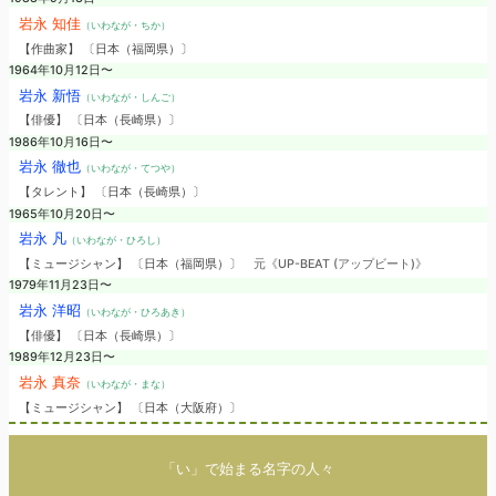
岩永 知佳
（いわなが・ちか）
【作曲家】 〔日本（福岡県）〕
1964年10月12日〜
岩永 新悟
（いわなが・しんご）
【俳優】 〔日本（長崎県）〕
1986年10月16日〜
岩永 徹也
（いわなが・てつや）
【タレント】 〔日本（長崎県）〕
1965年10月20日〜
岩永 凡
（いわなが・ひろし）
【ミュージシャン】 〔日本（福岡県）〕
元《UP-BEAT (アップビート)》
1979年11月23日〜
岩永 洋昭
（いわなが・ひろあき）
【俳優】 〔日本（長崎県）〕
1989年12月23日〜
岩永 真奈
（いわなが・まな）
【ミュージシャン】 〔日本（大阪府）〕
「い」で始まる名字の人々