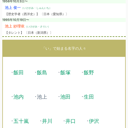
1956年10月3日〜
池上 俊一
（いけがみ・しゅんいち）
【歴史学者（西洋史）】 〔日本（愛知県）〕
1995年10月19日〜
池上 紗理依
（いけがみ・さりい）
【タレント】 〔日本（新潟県）〕
「い」で始まる名字の人々
･
飯田
･
飯島
･
飯塚
･
飯野
･
池内
･池上
･
池田
･
生田
･
五十嵐
･
井川
･
井口
･
伊沢