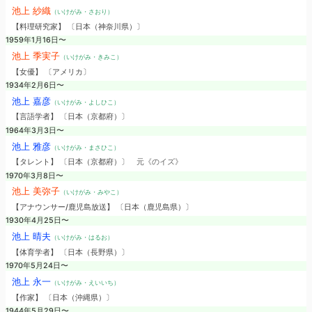
池上 紗織
（いけがみ・さおり）
【料理研究家】 〔日本（神奈川県）〕
1959年1月16日〜
池上 季実子
（いけがみ・きみこ）
【女優】 〔アメリカ〕
1934年2月6日〜
池上 嘉彦
（いけがみ・よしひこ）
【言語学者】 〔日本（京都府）〕
1964年3月3日〜
池上 雅彦
（いけがみ・まさひこ）
【タレント】 〔日本（京都府）〕
元《のイズ》
1970年3月8日〜
池上 美弥子
（いけがみ・みやこ）
【アナウンサー/鹿児島放送】 〔日本（鹿児島県）〕
1930年4月25日〜
池上 晴夫
（いけがみ・はるお）
【体育学者】 〔日本（長野県）〕
1970年5月24日〜
池上 永一
（いけがみ・えいいち）
【作家】 〔日本（沖縄県）〕
1944年5月29日〜