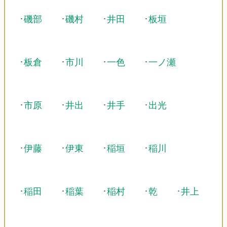
･
磯部
･
磯村
･
井田
･
板垣
･
板倉
･
市川
･
一色
･
一ノ瀬
･
市原
･
井出
･
井手
･
出光
･
伊藤
･
伊東
･
稲垣
･
稲川
･
稲田
･
稲葉
･
稲村
･
乾
･
井上