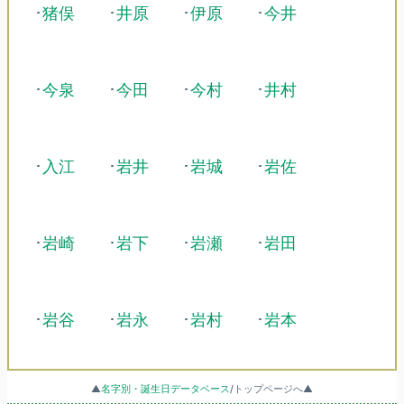
･
猪俣
･
井原
･
伊原
･
今井
･
今泉
･
今田
･
今村
･
井村
･
入江
･
岩井
･
岩城
･
岩佐
･
岩崎
･
岩下
･
岩瀬
･
岩田
･
岩谷
･
岩永
･
岩村
･
岩本
▲
名字別・誕生日データベース
/トップページへ▲