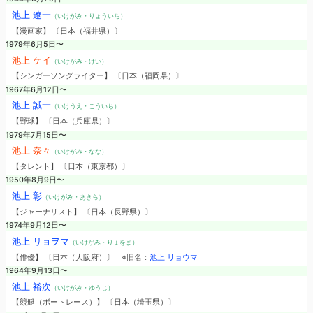
池上 遼一
（いけがみ・りょういち）
【漫画家】 〔日本（福井県）〕
1979年6月5日〜
池上 ケイ
（いけがみ・けい）
【シンガーソングライター】 〔日本（福岡県）〕
1967年6月12日〜
池上 誠一
（いけうえ・こういち）
【野球】 〔日本（兵庫県）〕
1979年7月15日〜
池上 奈々
（いけがみ・なな）
【タレント】 〔日本（東京都）〕
1950年8月9日〜
池上 彰
（いけがみ・あきら）
【ジャーナリスト】 〔日本（長野県）〕
1974年9月12日〜
池上 リョヲマ
（いけがみ・りょをま）
【俳優】 〔日本（大阪府）〕
※旧名：
池上 リョウマ
1964年9月13日〜
池上 裕次
（いけがみ・ゆうじ）
【競艇（ボートレース）】 〔日本（埼玉県）〕