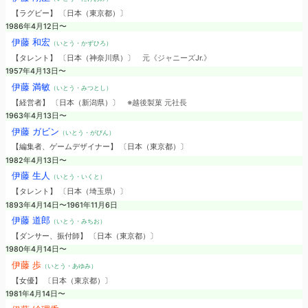
【ラグビー】 〔日本（東京都）〕
1986年4月12日〜
伊藤 和宏
（いとう・かずひろ）
【タレント】 〔日本（神奈川県）〕
元《ジャニーズJr.》
1957年4月13日〜
伊藤 満敏
（いとう・みつとし）
【経営者】 〔日本（新潟県）〕
※越後製菓 元社長
1963年4月13日〜
伊藤 ガビン
（いとう・がびん）
【編集者、ゲームデザイナー】 〔日本（東京都）〕
1982年4月13日〜
伊藤 生人
（いとう・いくと）
【タレント】 〔日本（埼玉県）〕
1893年4月14日〜1961年11月6日
伊藤 道郎
（いとう・みちお）
【ダンサー、振付師】 〔日本（東京都）〕
1980年4月14日〜
伊藤 歩
（いとう・あゆみ）
【女優】 〔日本（東京都）〕
1981年4月14日〜