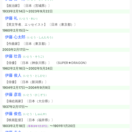
【政治家】 〔日本（宮城県）〕
1933年2月14日〜2023年9月22日
伊藤 礼
（いとう・れい）
【英文学者、エッセイスト】 〔日本（東京都）〕
1960年2月15日〜
伊藤 心太郎
（いとう・しんたろう）
【作曲家】 〔日本（東京都）〕
2003年2月17日〜
伊藤 壮吾
（いとう・そうご）
【俳優】 〔日本（神奈川県）〕
《SUPER★DRAGON》
1962年2月16日〜2002年5月24日
伊藤 俊人
（いとう・としひと）
【俳優】 〔日本（新潟県）〕
1904年2月17日〜2004年9月9日
伊藤 彦造
（いとう・ひこぞう）
【挿絵画家】 〔日本（大分県）〕
1937年2月17日〜
伊藤 俊也
（いとう・しゅんや）
【映画監督】 〔日本（福井県）〕
1803年2月18日
〜1901年1月20日
（享和3年1月27日）