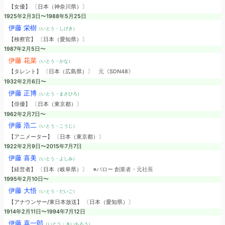
【女優】 〔日本（神奈川県）〕
1925年2月3日〜1988年5月25日
伊藤 栄樹
（いとう・しげき）
【検察官】 〔日本（愛知県）〕
1987年2月5日〜
伊藤 花菜
（いとう・かな）
【タレント】 〔日本（広島県）〕
元《SDN48》
1932年2月6日〜
伊藤 正博
（いとう・まさひろ）
【俳優】 〔日本（東京都）〕
1962年2月7日〜
伊藤 浩二
（いとう・こうじ）
【アニメーター】 〔日本（東京都）〕
1922年2月9日〜2015年7月7日
伊藤 喜美
（いとう・よしみ）
【経営者】 〔日本（岐阜県）〕
※バロー 創業者・元社長
1995年2月10日〜
伊藤 大悟
（いとう・だいご）
【アナウンサー/東日本放送】 〔日本（愛知県）〕
1914年2月11日〜1994年7月12日
伊藤 喜一郎
（いとう・きいちろう）