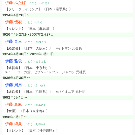
伊藤 ふたば
（いとう・ふたば）
【フリークライミング】 〔日本（岩手県）〕
1994年4月26日〜
伊藤 優衣
（いとう・ゆい）
【タレント】 〔日本（群馬県）〕
1926年4月27日〜2007年2月27日
伊藤 直三
（いとう・なおぞう）
【経営者】 〔日本（大阪府）〕
※イトマン 元会長
1924年4月30日〜2023年3月10日
伊藤 雅俊
（いとう・まさとし）
【経営者】 〔日本（東京都）〕
※イトーヨーカ堂、セブン-イレブン・ジャパン 元社長
1936年4月30日〜
伊藤 周男
（いとう・かねお）
【経営者】 〔日本（兵庫県）〕
※パイオニア 元社長
1992年5月1日〜
伊藤 真麻
（いとう・まあさ）
【女優】 〔日本（東京都）〕
1998年5月1日〜
伊藤 綺夏
（いとう・あやか）
【タレント】 〔日本（神奈川県）〕