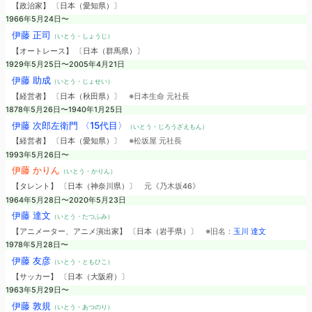
【政治家】 〔日本（愛知県）〕
1966年5月24日〜
伊藤 正司
（いとう・しょうじ）
【オートレース】 〔日本（群馬県）〕
1929年5月25日〜2005年4月21日
伊藤 助成
（いとう・じょせい）
【経営者】 〔日本（秋田県）〕
※日本生命 元社長
1878年5月26日〜1940年1月25日
伊藤 次郎左衛門 〈15代目〉
（いとう・じろうざえもん）
【経営者】 〔日本（愛知県）〕
※松坂屋 元社長
1993年5月26日〜
伊藤 かりん
（いとう・かりん）
【タレント】 〔日本（神奈川県）〕
元《乃木坂46》
1964年5月28日〜2020年5月23日
伊藤 達文
（いとう・たつふみ）
【アニメーター、アニメ演出家】 〔日本（岩手県）〕
※旧名：
玉川 達文
1978年5月28日〜
伊藤 友彦
（いとう・ともひこ）
【サッカー】 〔日本（大阪府）〕
1963年5月29日〜
伊藤 敦規
（いとう・あつのり）