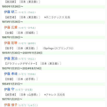
【政治家】 〔日本（東京都）〕
1950年1月26日〜
伊藤 研二
（いとう・けんじ）
【経営者】 〔日本（東京都）〕
※不二ラテックス 社長
1973年1月26日〜
伊藤 広重
（いとう・ひろえ）
【女優】 〔日本（宮城県）〕
1987年1月29日〜
伊藤 彩華
（いとう・あやか）
【歌手】 〔日本（東京都）〕
《Springs (スプリングス)》
1915年1月30日〜2001年11月29日
伊藤 憲治
（いとう・けんじ）
【グラフィックデザイナー】 〔日本（東京都）〕
1937年1月31日〜2024年8月14日
伊藤 孝雄
（いとう・たかお）
【俳優】 〔日本（岩手県）〕
1954年1月31日〜
伊藤 守
（いとう・まもる）
【経営者】 〔日本（山形県）〕
※アキレス 元社長
1977年1月31日〜
伊藤 修子
（いとう・しゅうこ）