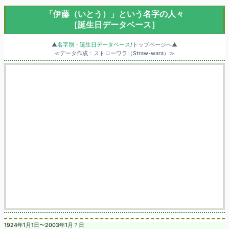
「伊藤（いとう）」という名字の人々
［誕生日データベース］
▲
名字別・誕生日データベース
/トップページへ▲
≪データ作成：ストローワラ（Straw-wara）≫
1924年1月1日〜2003年1月？日