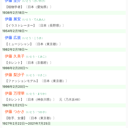
伊藤 圭介
（いとう・けいすけ）
【植物学者】 〔日本（愛知県）〕
1936年2月18日〜
伊藤 展安
（いとう・てんあん）
【イラストレーター】 〔日本（長野県）〕
1954年2月19日〜
伊藤 広規
（いとう・こうき）
【ミュージシャン】 〔日本（東京都）〕
1982年2月19日〜
伊藤 久美子
（いとう・くみこ）
【タレント】 〔日本（京都府）〕
1996年2月20日〜
伊藤 梨沙子
（いとう・りさこ）
【ファッションモデル】 〔日本（東京都）〕
1996年2月20日〜
伊藤 万理華
（いとう・まりか）
【タレント】 〔日本（神奈川県）〕
元《乃木坂46》
1967年2月21日〜
伊藤 つかさ
（いとう・つかさ）
【歌手、女優】 〔日本（東京都）〕
1927年2月22日〜2021年7月25日