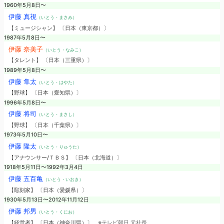
1960年5月8日〜
伊藤 真視
（いとう・まさみ）
【ミュージシャン】 〔日本（東京都）〕
1987年5月8日〜
伊藤 奈美子
（いとう・なみこ）
【タレント】 〔日本（三重県）〕
1989年5月8日〜
伊藤 隼太
（いとう・はやた）
【野球】 〔日本（愛知県）〕
1996年5月8日〜
伊藤 将司
（いとう・まさし）
【野球】 〔日本（千葉県）〕
1973年5月10日〜
伊藤 隆太
（いとう・りゅうた）
【アナウンサー/ＴＢＳ】 〔日本（北海道）〕
1918年5月11日〜1992年3月4日
伊藤 五百亀
（いとう・いおき）
【彫刻家】 〔日本（愛媛県）〕
1930年5月13日〜2012年11月12日
伊藤 邦男
（いとう・くにお）
【経営者】 〔日本（神奈川県）〕
※テレビ朝日 元社長