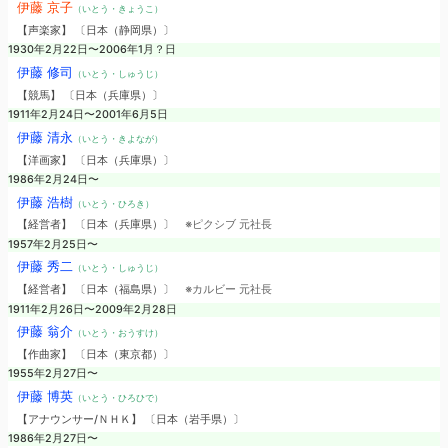
伊藤 京子
（いとう・きょうこ）
【声楽家】 〔日本（静岡県）〕
1930年2月22日〜2006年1月？日
伊藤 修司
（いとう・しゅうじ）
【競馬】 〔日本（兵庫県）〕
1911年2月24日〜2001年6月5日
伊藤 清永
（いとう・きよなが）
【洋画家】 〔日本（兵庫県）〕
1986年2月24日〜
伊藤 浩樹
（いとう・ひろき）
【経営者】 〔日本（兵庫県）〕
※ピクシブ 元社長
1957年2月25日〜
伊藤 秀二
（いとう・しゅうじ）
【経営者】 〔日本（福島県）〕
※カルビー 元社長
1911年2月26日〜2009年2月28日
伊藤 翁介
（いとう・おうすけ）
【作曲家】 〔日本（東京都）〕
1955年2月27日〜
伊藤 博英
（いとう・ひろひで）
【アナウンサー/ＮＨＫ】 〔日本（岩手県）〕
1986年2月27日〜