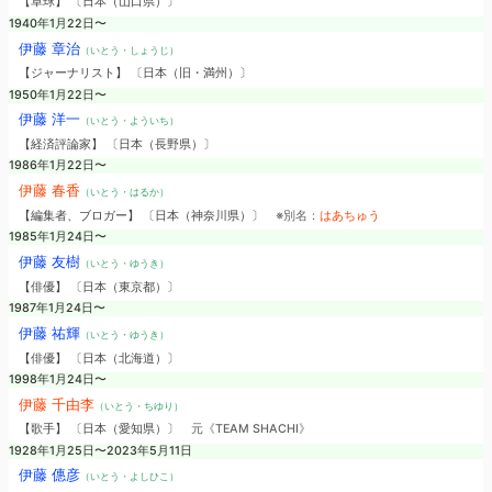
【卓球】 〔日本（山口県）〕
1940年1月22日〜
伊藤 章治
（いとう・しょうじ）
【ジャーナリスト】 〔日本（旧・満州）〕
1950年1月22日〜
伊藤 洋一
（いとう・よういち）
【経済評論家】 〔日本（長野県）〕
1986年1月22日〜
伊藤 春香
（いとう・はるか）
【編集者、ブロガー】 〔日本（神奈川県）〕
※別名：
はあちゅう
1985年1月24日〜
伊藤 友樹
（いとう・ゆうき）
【俳優】 〔日本（東京都）〕
1987年1月24日〜
伊藤 祐輝
（いとう・ゆうき）
【俳優】 〔日本（北海道）〕
1998年1月24日〜
伊藤 千由李
（いとう・ちゆり）
【歌手】 〔日本（愛知県）〕
元《TEAM SHACHI》
1928年1月25日〜2023年5月11日
伊藤 僡彦
（いとう・よしひこ）