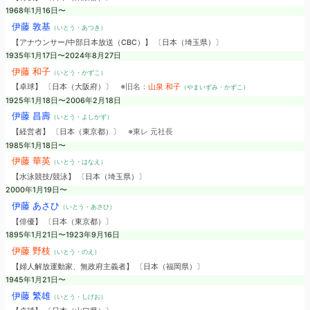
1968年1月16日〜
伊藤 敦基
（いとう・あつき）
【アナウンサー/中部日本放送（CBC）】 〔日本（埼玉県）〕
1935年1月17日〜2024年8月27日
伊藤 和子
（いとう・かずこ）
【卓球】 〔日本（大阪府）〕
※旧名：
山泉 和子
（やまいずみ・かずこ）
1925年1月18日〜2006年2月18日
伊藤 昌壽
（いとう・よしかず）
【経営者】 〔日本（東京都）〕
※東レ 元社長
1985年1月18日〜
伊藤 華英
（いとう・はなえ）
【水泳競技/競泳】 〔日本（埼玉県）〕
2000年1月19日〜
伊藤 あさひ
（いとう・あさひ）
【俳優】 〔日本（東京都）〕
1895年1月21日〜1923年9月16日
伊藤 野枝
（いとう・のえ）
【婦人解放運動家、無政府主義者】 〔日本（福岡県）〕
1945年1月21日〜
伊藤 繁雄
（いとう・しげお）