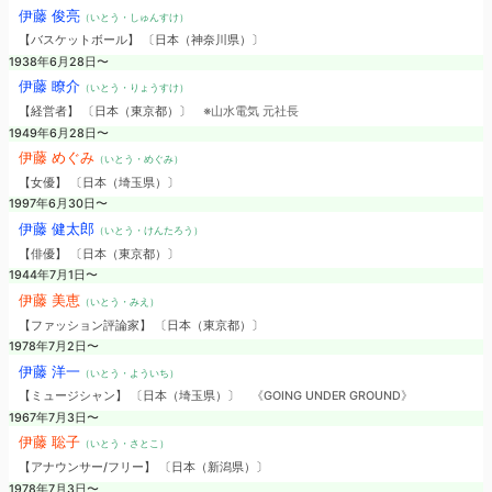
伊藤 俊亮
（いとう・しゅんすけ）
【バスケットボール】 〔日本（神奈川県）〕
1938年6月28日〜
伊藤 瞭介
（いとう・りょうすけ）
【経営者】 〔日本（東京都）〕
※山水電気 元社長
1949年6月28日〜
伊藤 めぐみ
（いとう・めぐみ）
【女優】 〔日本（埼玉県）〕
1997年6月30日〜
伊藤 健太郎
（いとう・けんたろう）
【俳優】 〔日本（東京都）〕
1944年7月1日〜
伊藤 美恵
（いとう・みえ）
【ファッション評論家】 〔日本（東京都）〕
1978年7月2日〜
伊藤 洋一
（いとう・よういち）
【ミュージシャン】 〔日本（埼玉県）〕
《GOING UNDER GROUND》
1967年7月3日〜
伊藤 聡子
（いとう・さとこ）
【アナウンサー/フリー】 〔日本（新潟県）〕
1978年7月3日〜