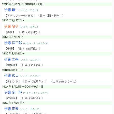
1933年3月17日〜2001年1月21日
伊藤 鑛二
（いとう・こうじ）
【アナウンサー/ＮＨＫ】 〔日本（旧・満州）〕
1937年3月17日〜
伊藤 牧子
（いとう・まきこ）
【声優】 〔日本（東京都）〕
1955年3月17日〜
伊藤 洋三郎
（いとう・ようざぶろう）
【俳優】 〔日本（静岡県）〕
1932年3月19日〜
伊藤 文學
（いとう・ぶんがく）
【編集者】 〔日本（東京都）〕
1981年3月19日〜
伊藤 広大
（いとう・こうだい）
【タレント】 〔日本（岐阜県）〕
《こりゃめでてーな》
1924年3月21日〜2001年9月4日
伊藤 宗一郎
（いとう・そういちろう）
【政治家】 〔日本（宮城県）〕
1963年3月25日〜
伊藤 正宏
（いとう・まさひろ）