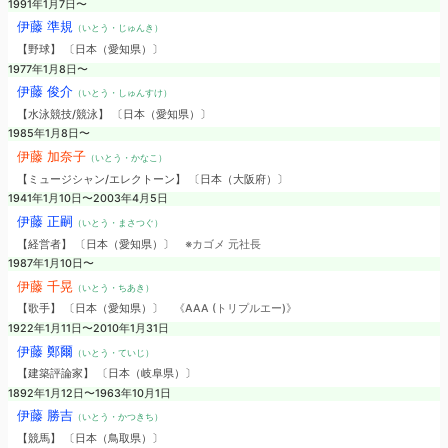
1991年1月7日〜
伊藤 準規
（いとう・じゅんき）
【野球】 〔日本（愛知県）〕
1977年1月8日〜
伊藤 俊介
（いとう・しゅんすけ）
【水泳競技/競泳】 〔日本（愛知県）〕
1985年1月8日〜
伊藤 加奈子
（いとう・かなこ）
【ミュージシャン/エレクトーン】 〔日本（大阪府）〕
1941年1月10日〜2003年4月5日
伊藤 正嗣
（いとう・まさつぐ）
【経営者】 〔日本（愛知県）〕
※カゴメ 元社長
1987年1月10日〜
伊藤 千晃
（いとう・ちあき）
【歌手】 〔日本（愛知県）〕
《AAA (トリプルエー)》
1922年1月11日〜2010年1月31日
伊藤 鄭爾
（いとう・ていじ）
【建築評論家】 〔日本（岐阜県）〕
1892年1月12日〜1963年10月1日
伊藤 勝吉
（いとう・かつきち）
【競馬】 〔日本（鳥取県）〕