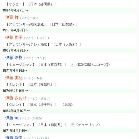
【サッカー】 〔日本（静岡県）〕
1984年4月7日〜
伊藤 舞
（いとう・まい）
【アナウンサー/福岡放送】 〔日本（山梨県）〕
1955年4月9日〜
伊藤 周子
（いとう・しゅうこ）
【アナウンサー/テレビ高知】 〔日本（大阪府）〕
1963年4月9日〜
伊藤 浩樹
（いとう・ひろき）
【ミュージシャン】 〔日本（東京都）〕
元《ECHOES (エコーズ)》
1971年4月9日〜
伊藤 美紀
（いとう・みき）
【タレント】 〔日本（愛知県）〕
1974年4月9日〜
伊藤 さおり
（いとう・さおり）
【タレント】 〔日本（埼玉県）〕
《北陽》
1954年4月10日〜
伊藤 薫
（いとう・かおる）
【ミュージシャン】 〔日本（福岡県）〕
元《チューリップ》
1971年4月11日〜
伊藤 剛臣
（いとう・たけおみ）