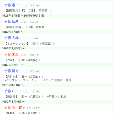
伊藤 憲一
（いとう・けんいち）
【国際政治学者】 〔日本（東京都）〕
1925年3月8日〜2015年10月31日
伊藤 延男
（いとう・のぶお）
【建築史学者】 〔日本（愛知県）〕
1980年3月8日〜
伊藤 大地
（いとう・だいち）
【ミュージシャン】 〔日本（東京都）〕
1986年3月10日〜
伊藤 朱里
（いとう・あかり）
【作家】 〔日本（静岡県）〕
1965年3月11日〜
伊藤 博之
（いとう・ひろゆき）
【経営者】 〔日本（北海道）〕
※クリプトン・フューチャー・メディア 創業者・社長
1975年3月16日〜
伊藤 功一
（いとう・こういち）
【経営者】 〔日本（兵庫県）〕
※伊藤ハム 社長
1982年3月16日〜
伊藤 明日香
（いとう・あすか）
【将棋】 〔日本（東京都）〕