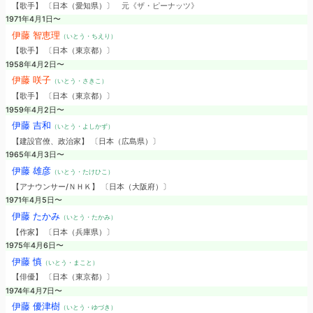
【歌手】 〔日本（愛知県）〕
元《ザ・ピーナッツ》
1971年4月1日〜
伊藤 智恵理
（いとう・ちえり）
【歌手】 〔日本（東京都）〕
1958年4月2日〜
伊藤 咲子
（いとう・さきこ）
【歌手】 〔日本（東京都）〕
1959年4月2日〜
伊藤 吉和
（いとう・よしかず）
【建設官僚、政治家】 〔日本（広島県）〕
1965年4月3日〜
伊藤 雄彦
（いとう・たけひこ）
【アナウンサー/ＮＨＫ】 〔日本（大阪府）〕
1971年4月5日〜
伊藤 たかみ
（いとう・たかみ）
【作家】 〔日本（兵庫県）〕
1975年4月6日〜
伊藤 慎
（いとう・まこと）
【俳優】 〔日本（東京都）〕
1974年4月7日〜
伊藤 優津樹
（いとう・ゆづき）