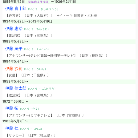
1855年5月2日
〜1936年2月1日
（安政2年3月16日）
伊藤 喜十郎
（いとう・きじゅうろう）
【経営者】 〔日本（大阪府）〕
※イトーキ 創業者・元社長
1934年5月2日〜2013年5月19日
伊藤 忠治
（いとう・ちゅうじ）
【政治家】 〔日本（三重県）〕
1983年5月3日〜
伊藤 薫平
（いとう・くんぺい）
【アナウンサー/テレビ高知→静岡第一テレビ】 〔日本（福岡県）〕
1994年5月4日〜
伊藤 沙莉
（いとう・さいり）
【女優】 〔日本（千葉県）〕
1953年5月6日〜
伊藤 信太郎
（いとう・しんたろう）
【政治家】 〔日本（宮城県）〕
1972年5月6日〜
伊藤 拓
（いとう・たく）
【アナウンサー/ミヤギテレビ】 〔日本（宮城県）〕
1983年5月7日〜
伊藤 仁
（いとう・しのぶ）
【サッカー】 〔日本（埼玉県）〕