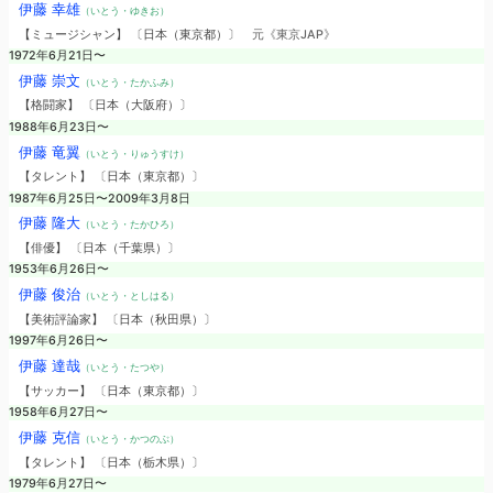
伊藤 幸雄
（いとう・ゆきお）
【ミュージシャン】 〔日本（東京都）〕
元《東京JAP》
1972年6月21日〜
伊藤 崇文
（いとう・たかふみ）
【格闘家】 〔日本（大阪府）〕
1988年6月23日〜
伊藤 竜翼
（いとう・りゅうすけ）
【タレント】 〔日本（東京都）〕
1987年6月25日〜2009年3月8日
伊藤 隆大
（いとう・たかひろ）
【俳優】 〔日本（千葉県）〕
1953年6月26日〜
伊藤 俊治
（いとう・としはる）
【美術評論家】 〔日本（秋田県）〕
1997年6月26日〜
伊藤 達哉
（いとう・たつや）
【サッカー】 〔日本（東京都）〕
1958年6月27日〜
伊藤 克信
（いとう・かつのぶ）
【タレント】 〔日本（栃木県）〕
1979年6月27日〜