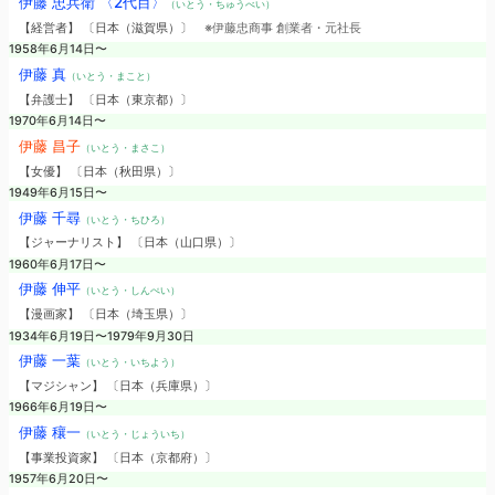
伊藤 忠兵衛 〈2代目〉
（いとう・ちゅうべい）
【経営者】 〔日本（滋賀県）〕
※伊藤忠商事 創業者・元社長
1958年6月14日〜
伊藤 真
（いとう・まこと）
【弁護士】 〔日本（東京都）〕
1970年6月14日〜
伊藤 昌子
（いとう・まさこ）
【女優】 〔日本（秋田県）〕
1949年6月15日〜
伊藤 千尋
（いとう・ちひろ）
【ジャーナリスト】 〔日本（山口県）〕
1960年6月17日〜
伊藤 伸平
（いとう・しんぺい）
【漫画家】 〔日本（埼玉県）〕
1934年6月19日〜1979年9月30日
伊藤 一葉
（いとう・いちよう）
【マジシャン】 〔日本（兵庫県）〕
1966年6月19日〜
伊藤 穰一
（いとう・じょういち）
【事業投資家】 〔日本（京都府）〕
1957年6月20日〜