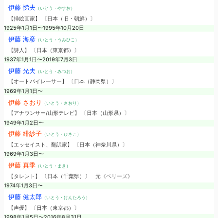
伊藤 悌夫
（いとう・やすお）
【挿絵画家】 〔日本（旧・朝鮮）〕
1925年1月1日〜1995年10月20日
伊藤 海彦
（いとう・うみひこ）
【詩人】 〔日本（東京都）〕
1937年1月1日〜2019年7月3日
伊藤 光夫
（いとう・みつお）
【オートバイレーサー】 〔日本（静岡県）〕
1969年1月1日〜
伊藤 さおり
（いとう・さおり）
【アナウンサー/山形テレビ】 〔日本（山形県）〕
1949年1月2日〜
伊藤 緋紗子
（いとう・ひさこ）
【エッセイスト、翻訳家】 〔日本（神奈川県）〕
1969年1月3日〜
伊藤 真季
（いとう・まき）
【タレント】 〔日本（千葉県）〕
元《ベリーズ》
1974年1月3日〜
伊藤 健太郎
（いとう・けんたろう）
【声優】 〔日本（東京都）〕
1998年1月5日〜2016年8月31日