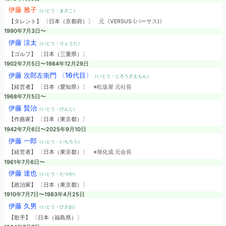
伊藤 雅子
（いとう・まさこ）
【タレント】 〔日本（京都府）〕
元《VERSUS (バーサス)》
1990年7月3日〜
伊藤 涼太
（いとう・りょうた）
【ゴルフ】 〔日本（三重県）〕
1902年7月5日〜1984年12月29日
伊藤 次郎左衛門 〈16代目〉
（いとう・じろうざえもん）
【経営者】 〔日本（愛知県）〕
※松坂屋 元社長
1968年7月5日〜
伊藤 賢治
（いとう・けんじ）
【作曲家】 〔日本（東京都）〕
1942年7月6日〜2025年9月10日
伊藤 一郎
（いとう・いちろう）
【経営者】 〔日本（東京都）〕
※旭化成 元会長
1961年7月6日〜
伊藤 達也
（いとう・たつや）
【政治家】 〔日本（東京都）〕
1910年7月7日〜1983年4月25日
伊藤 久男
（いとう・ひさお）
【歌手】 〔日本（福島県）〕