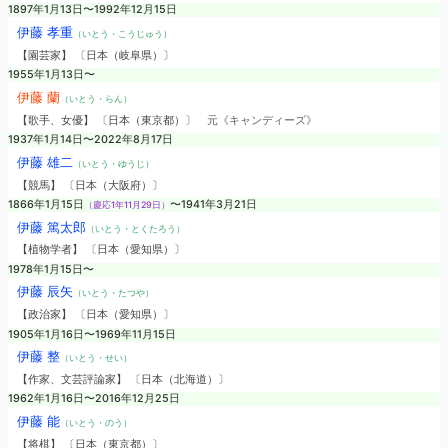
1897年1月13日〜1992年12月15日
伊藤 孝重
（いとう・こうじゅう）
【園芸家】 〔日本（岐阜県）〕
1955年1月13日〜
伊藤 蘭
（いとう・らん）
【歌手、女優】 〔日本（東京都）〕
元《キャンディーズ》
1937年1月14日〜2022年8月17日
伊藤 雄二
（いとう・ゆうじ）
【競馬】 〔日本（大阪府）〕
1866年1月15日
〜1941年3月21日
（慶応1年11月29日）
伊藤 篤太郎
（いとう・とくたろう）
【植物学者】 〔日本（愛知県）〕
1978年1月15日〜
伊藤 辰矢
（いとう・たつや）
【政治家】 〔日本（愛知県）〕
1905年1月16日〜1969年11月15日
伊藤 整
（いとう・せい）
【作家、文芸評論家】 〔日本（北海道）〕
1962年1月16日〜2016年12月25日
伊藤 能
（いとう・のう）
【将棋】 〔日本（東京都）〕