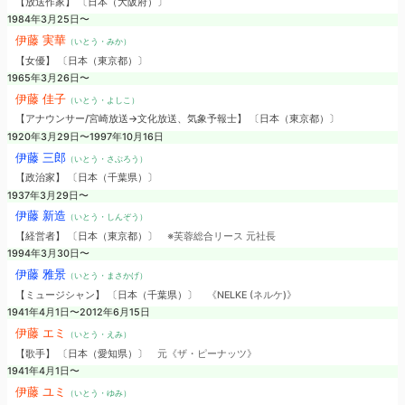
【放送作家】 〔日本（大阪府）〕
1984年3月25日〜
伊藤 実華
（いとう・みか）
【女優】 〔日本（東京都）〕
1965年3月26日〜
伊藤 佳子
（いとう・よしこ）
【アナウンサー/宮崎放送→文化放送、気象予報士】 〔日本（東京都）〕
1920年3月29日〜1997年10月16日
伊藤 三郎
（いとう・さぶろう）
【政治家】 〔日本（千葉県）〕
1937年3月29日〜
伊藤 新造
（いとう・しんぞう）
【経営者】 〔日本（東京都）〕
※芙蓉総合リース 元社長
1994年3月30日〜
伊藤 雅景
（いとう・まさかげ）
【ミュージシャン】 〔日本（千葉県）〕
《NELKE (ネルケ)》
1941年4月1日〜2012年6月15日
伊藤 エミ
（いとう・えみ）
【歌手】 〔日本（愛知県）〕
元《ザ・ピーナッツ》
1941年4月1日〜
伊藤 ユミ
（いとう・ゆみ）