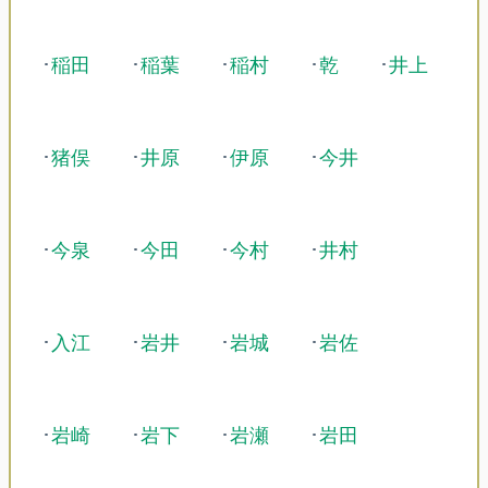
･
稲田
･
稲葉
･
稲村
･
乾
･
井上
･
猪俣
･
井原
･
伊原
･
今井
･
今泉
･
今田
･
今村
･
井村
･
入江
･
岩井
･
岩城
･
岩佐
･
岩崎
･
岩下
･
岩瀬
･
岩田