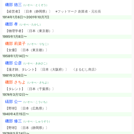
磯部 徳三
（いそべ・とくぞう）
【経営者】 〔日本（静岡県）〕
※フットマーク 創業者・元社長
1914年1月6日〜2001年10月7日
磯部 孝
（いそべ・たかし）
【物理学者】 〔日本（東京都）〕
1995年1月8日〜
磯部 莉菜子
（いそべ・りなこ）
【女優】 〔日本（東京都）〕
1958年1月14日〜
磯部 公彦
（いそべ・きみひこ）
【漫才師、タレント】 〔日本（大阪府）〕
《まるむし商店》
1981年3月6日〜
磯部 さちよ
（いそべ・さちよ）
【タレント】 〔日本（千葉県）〕
1974年3月12日〜
礒部 公一
（いそべ・こういち）
【野球】 〔日本（広島県）〕
1940年4月15日〜
磯部 修三
（いそべ・しゅうぞう）
【野球】 〔日本（静岡県）〕
1978年5月24日〜