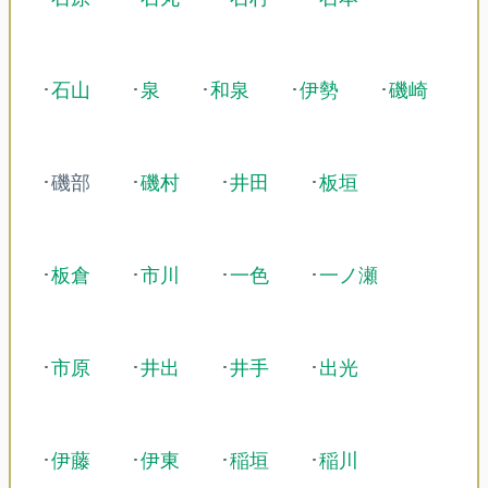
･
石山
･
泉
･
和泉
･
伊勢
･
磯崎
･磯部
･
磯村
･
井田
･
板垣
･
板倉
･
市川
･
一色
･
一ノ瀬
･
市原
･
井出
･
井手
･
出光
･
伊藤
･
伊東
･
稲垣
･
稲川