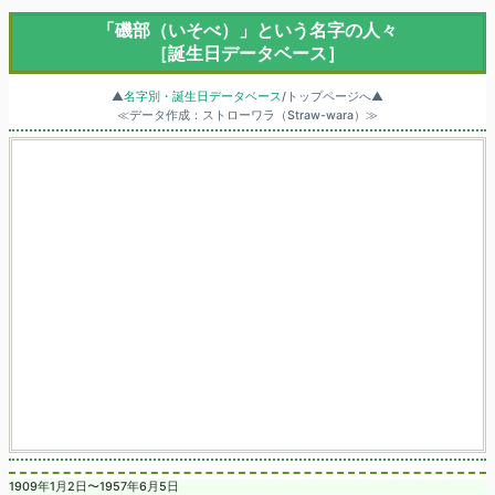
「磯部（いそべ）」という名字の人々
［誕生日データベース］
▲
名字別・誕生日データベース
/トップページへ▲
≪データ作成：ストローワラ（Straw-wara）≫
1909年1月2日〜1957年6月5日