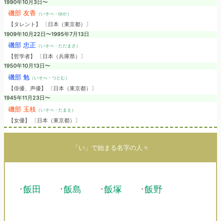
1990年10月3日〜
磯部 友香
（いそべ・ゆか）
【タレント】 〔日本（東京都）〕
1909年10月22日〜1995年7月13日
磯部 忠正
（いそべ・ただまさ）
【哲学者】 〔日本（兵庫県）〕
1950年10月13日〜
磯部 勉
（いそべ・つとむ）
【俳優、声優】 〔日本（東京都）〕
1945年11月23日〜
磯部 玉枝
（いそべ・たまえ）
【女優】 〔日本（東京都）〕
「い」で始まる名字の人々
･
飯田
･
飯島
･
飯塚
･
飯野