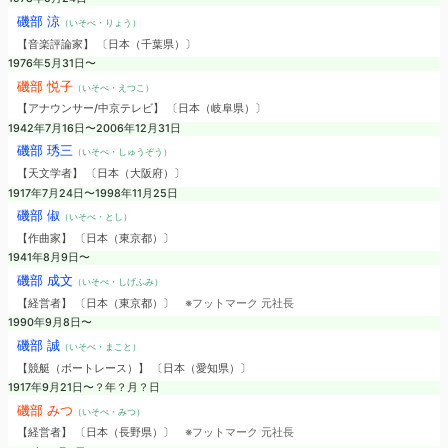
磯部 涼
（いそべ・りょう）
【音楽評論家】 〔日本（千葉県）〕
1976年5月31日〜
磯部 悦子
（いそべ・えつこ）
【アナウンサー/中京テレビ】 〔日本（岐阜県）〕
1942年7月16日〜2006年12月31日
磯部 琇三
（いそべ・しゅうぞう）
【天文学者】 〔日本（大阪府）〕
1917年7月24日〜1998年11月25日
磯部 俶
（いそべ・とし）
【作曲家】 〔日本（東京都）〕
1941年8月9日〜
磯部 成文
（いそべ・しげふみ）
【経営者】 〔日本（東京都）〕
※フットマーク 元社長
1990年9月8日〜
磯部 誠
（いそべ・まこと）
【競艇（ボートレース）】 〔日本（愛知県）〕
1917年9月21日〜？年？月？日
磯部 みつ
（いそべ・みつ）
【経営者】 〔日本（長野県）〕
※フットマーク 元社長