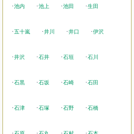
･
池内
･
池上
･
池田
･
生田
･
五十嵐
･
井川
･
井口
･
伊沢
･
井沢
･
石井
･
石垣
･
石川
･
石黒
･
石坂
･
石崎
･
石田
･
石津
･
石塚
･
石野
･
石橋
･
石原
･
石丸
･
石村
･
石本