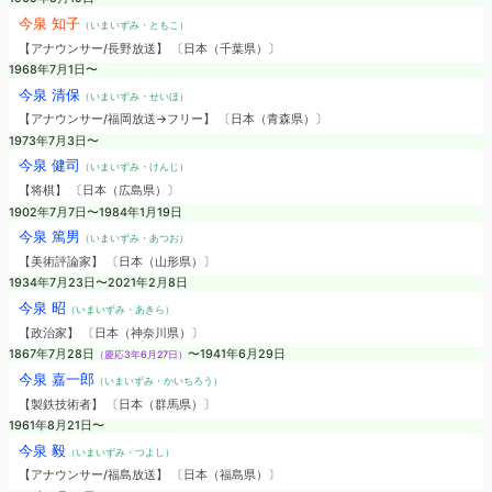
今泉 知子
（いまいずみ・ともこ）
【アナウンサー/長野放送】 〔日本（千葉県）〕
1968年7月1日〜
今泉 清保
（いまいずみ・せいほ）
【アナウンサー/福岡放送→フリー】 〔日本（青森県）〕
1973年7月3日〜
今泉 健司
（いまいずみ・けんじ）
【将棋】 〔日本（広島県）〕
1902年7月7日〜1984年1月19日
今泉 篤男
（いまいずみ・あつお）
【美術評論家】 〔日本（山形県）〕
1934年7月23日〜2021年2月8日
今泉 昭
（いまいずみ・あきら）
【政治家】 〔日本（神奈川県）〕
1867年7月28日
〜1941年6月29日
（慶応3年6月27日）
今泉 嘉一郎
（いまいずみ・かいちろう）
【製鉄技術者】 〔日本（群馬県）〕
1961年8月21日〜
今泉 毅
（いまいずみ・つよし）
【アナウンサー/福島放送】 〔日本（福島県）〕