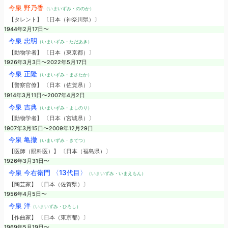
今泉 野乃香
（いまいずみ・ののか）
【タレント】 〔日本（神奈川県）〕
1944年2月17日〜
今泉 忠明
（いまいずみ・ただあき）
【動物学者】 〔日本（東京都）〕
1926年3月3日〜2022年5月17日
今泉 正隆
（いまいずみ・まさたか）
【警察官僚】 〔日本（佐賀県）〕
1914年3月11日〜2007年4月2日
今泉 吉典
（いまいずみ・よしのり）
【動物学者】 〔日本（宮城県）〕
1907年3月15日〜2009年12月29日
今泉 亀撤
（いまいずみ・きてつ）
【医師（眼科医）】 〔日本（福島県）〕
1926年3月31日〜
今泉 今右衛門 〈13代目〉
（いまいずみ・いまえもん）
【陶芸家】 〔日本（佐賀県）〕
1956年4月5日〜
今泉 洋
（いまいずみ・ひろし）
【作曲家】 〔日本（東京都）〕
1969年5月19日〜