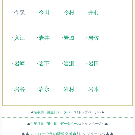
･今泉
･
今田
･
今村
･
井村
･
入江
･
岩井
･
岩城
･
岩佐
･
岩崎
･
岩下
･
岩瀬
･
岩田
･
岩谷
･
岩永
･
岩村
･
岩本
▲
名字別・誕生日データベース
/トップページへ▲
▲
生年月日（誕生日）データベース
/トップページへ▲
▲▲
ストローワラの情報交差点
/トップページへ▲▲