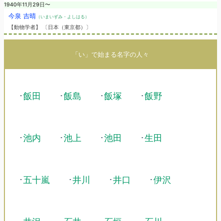
1940年11月29日〜
今泉 吉晴
（いまいずみ・よしはる）
【動物学者】 〔日本（東京都）〕
「い」で始まる名字の人々
･
飯田
･
飯島
･
飯塚
･
飯野
･
池内
･
池上
･
池田
･
生田
･
五十嵐
･
井川
･
井口
･
伊沢