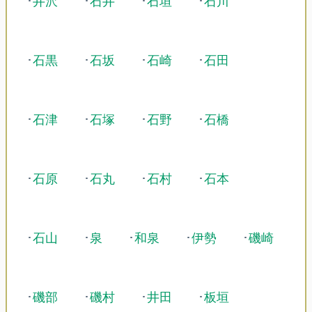
･
井沢
･
石井
･
石垣
･
石川
･
石黒
･
石坂
･
石崎
･
石田
･
石津
･
石塚
･
石野
･
石橋
･
石原
･
石丸
･
石村
･
石本
･
石山
･
泉
･
和泉
･
伊勢
･
磯崎
･
磯部
･
磯村
･
井田
･
板垣