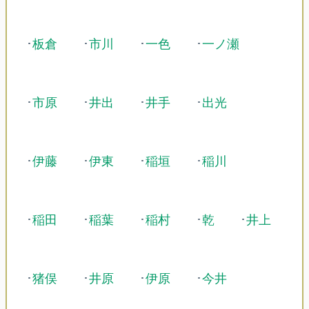
･
板倉
･
市川
･
一色
･
一ノ瀬
･
市原
･
井出
･
井手
･
出光
･
伊藤
･
伊東
･
稲垣
･
稲川
･
稲田
･
稲葉
･
稲村
･
乾
･
井上
･
猪俣
･
井原
･
伊原
･
今井