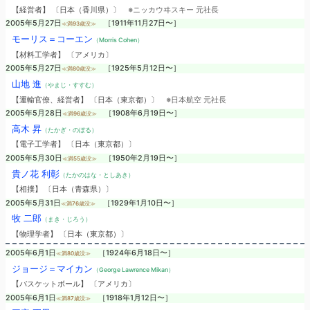
【経営者】 〔日本（香川県）〕
※ニッカウヰスキー 元社長
2005年5月27日
［1911年11月27日〜］
≪満93歳没≫
モーリス＝コーエン
（Morris Cohen）
【材料工学者】 〔アメリカ〕
2005年5月27日
［1925年5月12日〜］
≪満80歳没≫
山地 進
（やまじ・すすむ）
【運輸官僚、経営者】 〔日本（東京都）〕
※日本航空 元社長
2005年5月28日
［1908年6月19日〜］
≪満96歳没≫
高木 昇
（たかぎ・のぼる）
【電子工学者】 〔日本（東京都）〕
2005年5月30日
［1950年2月19日〜］
≪満55歳没≫
貴ノ花 利彰
（たかのはな・としあき）
【相撲】 〔日本（青森県）〕
2005年5月31日
［1929年1月10日〜］
≪満76歳没≫
牧 二郎
（まき・じろう）
【物理学者】 〔日本（東京都）〕
2005年6月1日
［1924年6月18日〜］
≪満80歳没≫
ジョージ＝マイカン
（George Lawrence Mikan）
【バスケットボール】 〔アメリカ〕
2005年6月1日
［1918年1月12日〜］
≪満87歳没≫