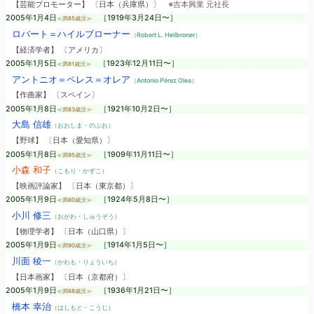
【芸能プロモーター】 〔日本（兵庫県）〕
※吉本興業 元社長
2005年1月4日
［1919年3月24日〜］
≪満85歳没≫
ロバート＝ハイルブローナー
（Robert L. Heilbroner）
【経済学者】 〔アメリカ〕
2005年1月5日
［1923年12月11日〜］
≪満81歳没≫
アントニオ＝ペレス＝オレア
（Antonio Pérez Olea）
【作曲家】 〔スペイン〕
2005年1月8日
［1921年10月2日〜］
≪満83歳没≫
大島 信雄
（おおしま・のぶお）
【野球】 〔日本（愛知県）〕
2005年1月8日
［1909年11月11日〜］
≪満95歳没≫
小森 和子
（こもり・かずこ）
【映画評論家】 〔日本（東京都）〕
2005年1月9日
［1924年5月8日〜］
≪満80歳没≫
小川 修三
（おがわ・しゅうぞう）
【物理学者】 〔日本（山口県）〕
2005年1月9日
［1914年1月5日〜］
≪満90歳没≫
川面 稜一
（かわも・りょういち）
【日本画家】 〔日本（京都府）〕
2005年1月9日
［1936年1月21日〜］
≪満68歳没≫
橋本 幸治
（はしもと・こうじ）