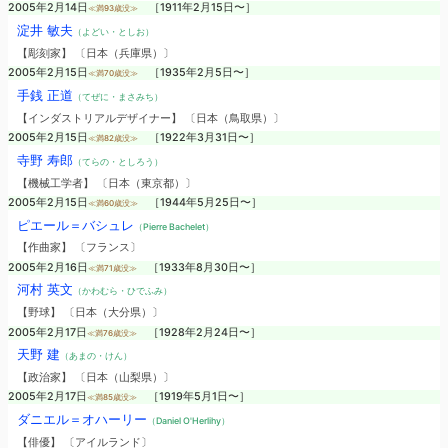
2005年2月14日
［1911年2月15日〜］
≪満93歳没≫
淀井 敏夫
（よどい・としお）
【彫刻家】 〔日本（兵庫県）〕
2005年2月15日
［1935年2月5日〜］
≪満70歳没≫
手銭 正道
（てぜに・まさみち）
【インダストリアルデザイナー】 〔日本（鳥取県）〕
2005年2月15日
［1922年3月31日〜］
≪満82歳没≫
寺野 寿郎
（てらの・としろう）
【機械工学者】 〔日本（東京都）〕
2005年2月15日
［1944年5月25日〜］
≪満60歳没≫
ピエール＝バシュレ
（Pierre Bachelet）
【作曲家】 〔フランス〕
2005年2月16日
［1933年8月30日〜］
≪満71歳没≫
河村 英文
（かわむら・ひでふみ）
【野球】 〔日本（大分県）〕
2005年2月17日
［1928年2月24日〜］
≪満76歳没≫
天野 建
（あまの・けん）
【政治家】 〔日本（山梨県）〕
2005年2月17日
［1919年5月1日〜］
≪満85歳没≫
ダニエル＝オハーリー
（Daniel O'Herlihy）
【俳優】 〔アイルランド〕