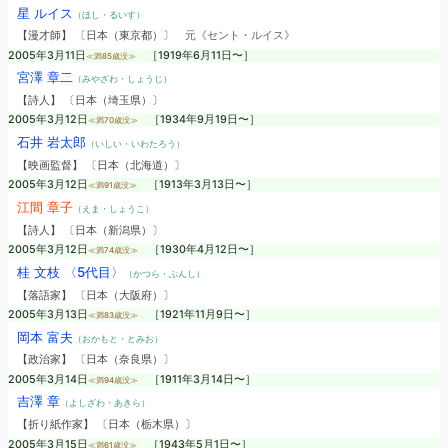
星 ルイス
（ほし・るいす）
【漫才師】 〔日本（東京都）〕
元《セント・ルイス》
2005年3月11日
［1919年6月11日〜］
≪満85歳没≫
宮澤 章二
（みやざわ・しょうじ）
【詩人】 〔日本（埼玉県）〕
2005年3月12日
［1934年9月19日〜］
≪満70歳没≫
石井 岩太郎
（いしい・いわたろう）
【映画監督】 〔日本（北海道）〕
2005年3月12日
［1913年3月13日〜］
≪満91歳没≫
江間 章子
（えま・しょうこ）
【詩人】 〔日本（新潟県）〕
2005年3月12日
［1930年4月12日〜］
≪満74歳没≫
桂 文枝 〈5代目〉
（かつら・ぶんし）
【落語家】 〔日本（大阪府）〕
2005年3月13日
［1921年11月9日〜］
≪満83歳没≫
岡本 富夫
（おかもと・とみお）
【政治家】 〔日本（奈良県）〕
2005年3月14日
［1911年3月14日〜］
≪満94歳没≫
吉澤 章
（よしざわ・あきら）
【折り紙作家】 〔日本（栃木県）〕
2005年3月15日
［1943年5月1日〜］
≪満61歳没≫