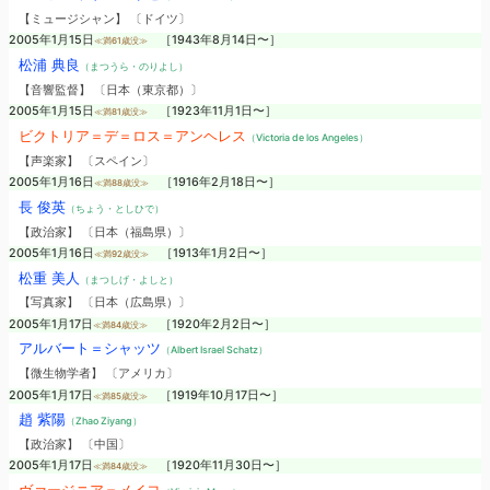
【ミュージシャン】 〔ドイツ〕
2005年1月15日
［1943年8月14日〜］
≪満61歳没≫
松浦 典良
（まつうら・のりよし）
【音響監督】 〔日本（東京都）〕
2005年1月15日
［1923年11月1日〜］
≪満81歳没≫
ビクトリア＝デ＝ロス＝アンヘレス
（Victoria de los Angeles）
【声楽家】 〔スペイン〕
2005年1月16日
［1916年2月18日〜］
≪満88歳没≫
長 俊英
（ちょう・としひで）
【政治家】 〔日本（福島県）〕
2005年1月16日
［1913年1月2日〜］
≪満92歳没≫
松重 美人
（まつしげ・よしと）
【写真家】 〔日本（広島県）〕
2005年1月17日
［1920年2月2日〜］
≪満84歳没≫
アルバート＝シャッツ
（Albert Israel Schatz）
【微生物学者】 〔アメリカ〕
2005年1月17日
［1919年10月17日〜］
≪満85歳没≫
趙 紫陽
（Zhao Ziyang）
【政治家】 〔中国〕
2005年1月17日
［1920年11月30日〜］
≪満84歳没≫