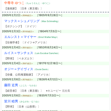
中尊寺 ゆつこ
（ちゅうそんじ・ゆつこ）
【漫画家】 〔日本（東京都）〕
2005年2月2日
［1905年9月28日〜］
≪満99歳没≫
マックス＝シュメリング
（Max Schmeling）
【ボクシング】 〔ドイツ〕
2005年2月3日
［1904年7月5日〜］
≪満100歳没≫
エルンスト＝マイヤー
（Ernst Walter Mayr）
【生物学者】 〔ドイツ→アメリカ〕
2005年2月4日
［1953年8月24日〜］
≪満51歳没≫
ルイス＝サンチェス
（Luis Escobar Sanchez）
【野球】 〔ベネズエラ〕
2005年2月4日
［1917年12月18日〜］
≪満87歳没≫
オジー＝デイヴィス
（Ossie Davis）
【俳優、公民権運動家】 〔アメリカ〕
2005年2月6日
［1926年4月12日〜］
≪満78歳没≫
藤田 近男
（ふじた・ちかお）
【経営者】 〔日本（東京都）〕
※キユーピー 元社長
2005年2月6日
［1935年7月3日〜］
≪満69歳没≫
皆川 睦男
（みながわ・むつお）
【野球】 〔日本（山形県）〕