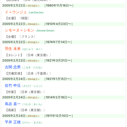
2005年2月22日
［1980年11月16日〜］
≪満24歳没≫
イ＝ウンジュ
（Lee EunJoo）
【女優】 〔韓国〕
2005年2月22日
［1910年4月23日〜］
≪満94歳没≫
シモーヌ＝シモン
（Simone Simon）
【女優】 〔フランス〕
2005年2月22日
［1974年7月14日〜］
≪満30歳没≫
羽生 未来
（はにゅう・みく）
【タレント】 〔日本（東京都）〕
2005年2月23日
［1921年3月31日〜］
≪満83歳没≫
古関 忠男
（こせき・ただお）
【労働官僚】 〔日本（千葉県）〕
2005年2月24日
［1921年1月15日〜］
≪満84歳没≫
佐竹 申伍
（さたけ・しんご）
【作家】 〔日本（東京都）〕
2005年2月24日
［1914年2月18日〜］
≪満91歳没≫
蔦谷 喜一
（つたや・きいち）
【画家】 〔日本（東京都）〕
2005年2月24日
［1911年12月10日〜］
≪満93歳没≫
平井 正穂
（ひらい・まさお）