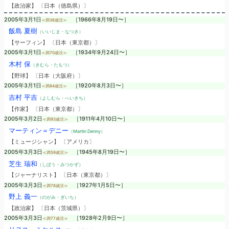
【政治家】 〔日本（徳島県）〕
2005年3月1日
［1966年8月19日〜］
≪満38歳没≫
飯島 夏樹
（いいじま・なつき）
【サーフィン】 〔日本（東京都）〕
2005年3月1日
［1934年9月24日〜］
≪満70歳没≫
木村 保
（きむら・たもつ）
【野球】 〔日本（大阪府）〕
2005年3月1日
［1920年8月3日〜］
≪満84歳没≫
吉村 平吉
（よしむら・へいきち）
【作家】 〔日本（東京都）〕
2005年3月2日
［1911年4月10日〜］
≪満93歳没≫
マーティン＝デニー
（Martin Denny）
【ミュージシャン】 〔アメリカ〕
2005年3月3日
［1945年8月19日〜］
≪満59歳没≫
芝生 瑞和
（しぼう・みつかず）
【ジャーナリスト】 〔日本（東京都）〕
2005年3月3日
［1927年1月5日〜］
≪満78歳没≫
野上 義一
（のがみ・ぎいち）
【政治家】 〔日本（茨城県）〕
2005年3月3日
［1928年2月9日〜］
≪満77歳没≫