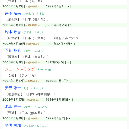
【野球】 〔日本（香川県）〕
2005年5月13日
［1939年3月1日〜］
≪満66歳没≫
井下 靖央
（いのした・やすお）
【演出家】 〔日本（香川県）〕
2005年5月13日
［1935年6月26日〜］
≪満69歳没≫
鈴木 政志
（すずき・まさし）
【経営者】 〔日本（千葉県）〕
※野村證券 元社長
2005年5月16日
［1922年12月27日〜］
≪満82歳没≫
岡部 冬彦
（おかべ・ふゆひこ）
【漫画家】 〔日本（東京都）〕
2005年5月16日
［1917年5月5日〜］
≪満88歳没≫
ジューン＝ラング
（June Lang）
【女優】 〔アメリカ〕
2005年5月17日
［1930年3月3日〜］
≪満75歳没≫
安芸 敬一
（あき・けいいち）
【地震学者】 〔日本（神奈川県）〕
2005年5月17日
［1946年5月15日〜］
≪満59歳没≫
池田 純一
（いけだ・じゅんいち）
【野球】 〔日本（熊本県）〕
2005年5月18日
［1929年5月2日〜］
≪満76歳没≫
平岡 篤頼
（ひらおか・とくよし）