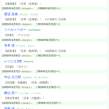
【漫画家】 〔日本（北海道）〕
2005年4月3日
［1898年9月3日〜］
≪満106歳没≫
渡辺 忠雄
（わたなべ・ただお）
【経営者】 〔日本（北海道）〕
※三和銀行 元頭取
2005年4月5日
［1915年6月10日〜］
≪満89歳没≫
ソール＝ベロー
（Saul Bellow）
【作家】 〔アメリカ〕
2005年4月6日
［1940年8月8日〜］
≪満64歳没≫
寺本 清
（てらもと・きよし）
【経営者】 〔日本（熊本県）〕
※福岡銀行 元頭取
2005年4月6日
［1923年5月31日〜］
≪満81歳没≫
レーニエ3世
（Rainer III）
【王族】 〔モナコ〕
2005年4月7日
［1941年2月15日〜］
≪満64歳没≫
中山 大三郎
（なかやま・だいざぶろう）
【作詞家、作曲家】 〔日本（宮崎県）〕
2005年4月7日
［1926年2月18日〜］
≪満79歳没≫
横山 浩一
（よこやま・こういち）
【考古学者】 〔日本（大阪府）〕
2005年4月8日
［1918年12月13日〜］
≪満86歳没≫
清家 清
（せいけ・きよし）