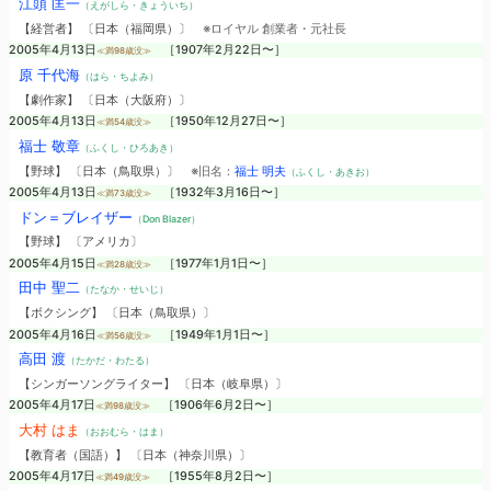
江頭 匡一
（えがしら・きょういち）
【経営者】 〔日本（福岡県）〕
※ロイヤル 創業者・元社長
2005年4月13日
［1907年2月22日〜］
≪満98歳没≫
原 千代海
（はら・ちよみ）
【劇作家】 〔日本（大阪府）〕
2005年4月13日
［1950年12月27日〜］
≪満54歳没≫
福士 敬章
（ふくし・ひろあき）
【野球】 〔日本（鳥取県）〕
※旧名：
福士 明夫
（ふくし・あきお）
2005年4月13日
［1932年3月16日〜］
≪満73歳没≫
ドン＝ブレイザー
（Don Blazer）
【野球】 〔アメリカ〕
2005年4月15日
［1977年1月1日〜］
≪満28歳没≫
田中 聖二
（たなか・せいじ）
【ボクシング】 〔日本（鳥取県）〕
2005年4月16日
［1949年1月1日〜］
≪満56歳没≫
高田 渡
（たかだ・わたる）
【シンガーソングライター】 〔日本（岐阜県）〕
2005年4月17日
［1906年6月2日〜］
≪満98歳没≫
大村 はま
（おおむら・はま）
【教育者（国語）】 〔日本（神奈川県）〕
2005年4月17日
［1955年8月2日〜］
≪満49歳没≫