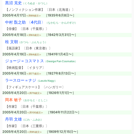
黒沼 克史
（くろぬま・かつし）
【ノンフィクション作家】 〔日本（北海道）〕
2005年4月17日
［1935年6月8日〜］
≪満69歳没≫
中村 翫之助 〈4代目〉
（なかむら・かんのすけ）
【俳優】 〔日本（千葉県）〕
2005年4月18日
［1942年3月31日〜］
≪満63歳没≫
桂 文朝
（かつら・ぶんちょう）
【落語家】 〔日本（東京都）〕
2005年4月19日
［1941年1月4日〜］
≪満64歳没≫
ジョージ＝コスマトス
（George Pan Cosmatos）
【映画監督】 〔イタリア〕
2005年4月19日
［1927年8月13日〜］
≪満77歳没≫
ラースロー＝ナジ
（Laszlo Nagy）
【フィギュアスケート】 〔ハンガリー〕
2005年4月20日
［1926年1月1日〜］
≪満79歳没≫
岡本 敏子
（おかもと・としこ）
【作家】 〔日本（千葉県）〕
2005年4月20日
［1904年11月22日〜］
≪満100歳没≫
丹羽 文雄
（にわ・ふみお）
【作家】 〔日本（三重県）〕
2005年4月20日
［1909年12月15日〜］
≪満95歳没≫