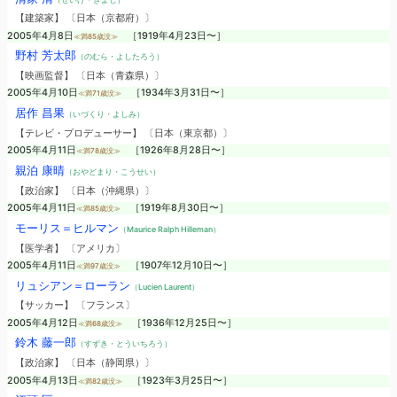
【建築家】 〔日本（京都府）〕
2005年4月8日
［1919年4月23日〜］
≪満85歳没≫
野村 芳太郎
（のむら・よしたろう）
【映画監督】 〔日本（青森県）〕
2005年4月10日
［1934年3月31日〜］
≪満71歳没≫
居作 昌果
（いづくり・よしみ）
【テレビ・プロデューサー】 〔日本（東京都）〕
2005年4月11日
［1926年8月28日〜］
≪満78歳没≫
親泊 康晴
（おやどまり・こうせい）
【政治家】 〔日本（沖縄県）〕
2005年4月11日
［1919年8月30日〜］
≪満85歳没≫
モーリス＝ヒルマン
（Maurice Ralph Hilleman）
【医学者】 〔アメリカ〕
2005年4月11日
［1907年12月10日〜］
≪満97歳没≫
リュシアン＝ローラン
（Lucien Laurent）
【サッカー】 〔フランス〕
2005年4月12日
［1936年12月25日〜］
≪満68歳没≫
鈴木 藤一郎
（すずき・とういちろう）
【政治家】 〔日本（静岡県）〕
2005年4月13日
［1923年3月25日〜］
≪満82歳没≫