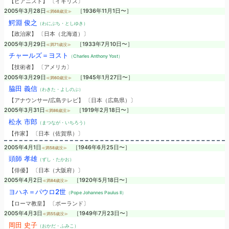
【ピアニスト】 〔イギリス〕
2005年3月28日
［1936年11月1日〜］
≪満68歳没≫
鰐淵 俊之
（わにぶち・としゆき）
【政治家】 〔日本（北海道）〕
2005年3月29日
［1933年7月10日〜］
≪満71歳没≫
チャールズ＝ヨスト
（Charles Anthony Yost）
【技術者】 〔アメリカ〕
2005年3月29日
［1945年1月27日〜］
≪満60歳没≫
脇田 義信
（わきた・よしのぶ）
【アナウンサー/広島テレビ】 〔日本（広島県）〕
2005年3月31日
［1919年2月18日〜］
≪満86歳没≫
松永 市郎
（まつなが・いちろう）
【作家】 〔日本（佐賀県）〕
2005年4月1日
［1946年6月25日〜］
≪満58歳没≫
頭師 孝雄
（ずし・たかお）
【俳優】 〔日本（大阪府）〕
2005年4月2日
［1920年5月18日〜］
≪満84歳没≫
ヨハネ＝パウロ2世
（Pope Johannes Paulus II）
【ローマ教皇】 〔ポーランド〕
2005年4月3日
［1949年7月23日〜］
≪満55歳没≫
岡田 史子
（おかだ・ふみこ）