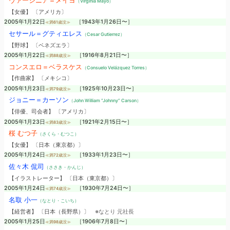
ヴァージニア＝メイヨ
（Virginia Mayo）
【女優】 〔アメリカ〕
2005年1月22日
［1943年1月26日〜］
≪満61歳没≫
セサール＝グティエレス
（Cesar Gutierrez）
【野球】 〔ベネズエラ〕
2005年1月22日
［1916年8月21日〜］
≪満88歳没≫
コンスエロ＝ベラスケス
（Consuelo Velázquez Torres）
【作曲家】 〔メキシコ〕
2005年1月23日
［1925年10月23日〜］
≪満79歳没≫
ジョニー＝カーソン
（John William “Johnny” Carson）
【俳優、司会者】 〔アメリカ〕
2005年1月23日
［1921年2月15日〜］
≪満83歳没≫
桜 むつ子
（さくら・むつこ）
【女優】 〔日本（東京都）〕
2005年1月24日
［1933年1月23日〜］
≪満72歳没≫
佐々木 侃司
（ささき・かんじ）
【イラストレーター】 〔日本（東京都）〕
2005年1月24日
［1930年7月24日〜］
≪満74歳没≫
名取 小一
（なとり・こいち）
【経営者】 〔日本（長野県）〕
※なとり 元社長
2005年1月25日
［1906年7月8日〜］
≪満98歳没≫