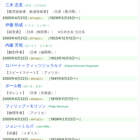
三木 忠直
（みき・ただなお）
【航空技術者、鉄道技術者】 〔日本（香川県）〕
2005年4月21日
［1929年5月25日〜］
≪満75歳没≫
伊藤 助成
（いとう・じょせい）
【経営者】 〔日本（秋田県）〕
※日本生命 元社長
2005年4月21日
［1925年12月12日〜］
≪満79歳没≫
内藤 芳篤
（ないとう・よしあつ）
【解剖学者】 〔日本（福岡県）〕
2005年4月22日
［1923年10月3日〜］
≪満81歳没≫
ロバート＝フィッツジェラルド
（Robert Emmett Fitzgerald）
【スピードスケート】 〔アメリカ〕
2005年4月22日
［1941年8月2日〜］
≪満63歳没≫
ポール牧
（ぽーる・まき）
【タレント】 〔日本（北海道）〕
2005年4月22日
［1915年11月7日〜］
≪満89歳没≫
フィリップ＝モリソン
（Philip Morrison）
【物理学者】 〔アメリカ〕
2005年4月23日
［1908年2月22日〜］
≪満97歳没≫
ジョン＝ミルズ
（John Mills）
【俳優】 〔イギリス〕
2005年4月24日
［1924年6月15日〜］
≪満80歳没≫