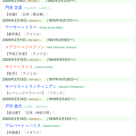
2005年2月8日
［1942年3月31日〜］
≪満62歳没≫
円谷 文彦
（つぶらや・ふみひこ）
【俳優】 〔日本（東京都）〕
2005年2月10日
［1915年10月17日〜］
≪満89歳没≫
アーサー＝ミラー
（Arthur Asher Miller）
【劇作家】 〔アメリカ〕
2005年2月11日
［1921年4月9日〜］
≪満83歳没≫
メアリー＝ジャクソン
（Mary Winston Jackson）
【宇宙工学者】 〔アメリカ〕
2005年2月12日
［1943年8月5日〜］
≪満61歳没≫
サミー＝スミス
（Sammi Smith）
【歌手】 〔アメリカ〕
2005年2月13日
［1917年10月30日〜］
≪満87歳没≫
モーリス＝トランティニアン
（Maurice Trintignant）
【レーシングドライバー】 〔フランス〕
2005年2月14日
［1919年5月4日〜］
≪満85歳没≫
戸沢 政方
（とざわ・まさたか）
【政治家】 〔日本（神奈川県）〕
2005年2月14日
［1916年2月13日〜］
≪満89歳没≫
アルバート＝ハリス
（Albert Harris）
【作曲家】 〔イギリス〕