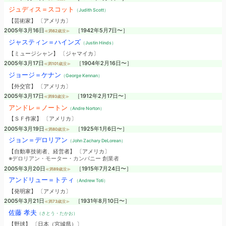
ジュディス＝スコット
（Judith Scott）
【芸術家】 〔アメリカ〕
2005年3月16日
［1942年5月7日〜］
≪満62歳没≫
ジャスティン＝ハインズ
（Justin Hinds）
【ミュージシャン】 〔ジャマイカ〕
2005年3月17日
［1904年2月16日〜］
≪満101歳没≫
ジョージ＝ケナン
（George Kennan）
【外交官】 〔アメリカ〕
2005年3月17日
［1912年2月17日〜］
≪満93歳没≫
アンドレ＝ノートン
（Andre Norton）
【ＳＦ作家】 〔アメリカ〕
2005年3月19日
［1925年1月6日〜］
≪満80歳没≫
ジョン＝デロリアン
（John Zachary DeLorean）
【自動車技術者、経営者】 〔アメリカ〕
※デロリアン・モーター・カンパニー 創業者
2005年3月20日
［1915年7月24日〜］
≪満89歳没≫
アンドリュー＝トティ
（Andrew Toti）
【発明家】 〔アメリカ〕
2005年3月21日
［1931年8月10日〜］
≪満73歳没≫
佐藤 孝夫
（さとう・たかお）
【野球】 〔日本（宮城県）〕