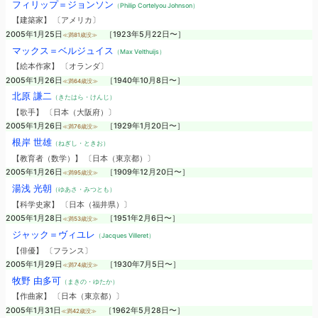
フィリップ＝ジョンソン
（Philip Cortelyou Johnson）
【建築家】 〔アメリカ〕
2005年1月25日
［1923年5月22日〜］
≪満81歳没≫
マックス＝ベルジュイス
（Max Velthuijs）
【絵本作家】 〔オランダ〕
2005年1月26日
［1940年10月8日〜］
≪満64歳没≫
北原 謙二
（きたはら・けんじ）
【歌手】 〔日本（大阪府）〕
2005年1月26日
［1929年1月20日〜］
≪満76歳没≫
根岸 世雄
（ねぎし・ときお）
【教育者（数学）】 〔日本（東京都）〕
2005年1月26日
［1909年12月20日〜］
≪満95歳没≫
湯浅 光朝
（ゆあさ・みつとも）
【科学史家】 〔日本（福井県）〕
2005年1月28日
［1951年2月6日〜］
≪満53歳没≫
ジャック＝ヴィユレ
（Jacques Villeret）
【俳優】 〔フランス〕
2005年1月29日
［1930年7月5日〜］
≪満74歳没≫
牧野 由多可
（まきの・ゆたか）
【作曲家】 〔日本（東京都）〕
2005年1月31日
［1962年5月28日〜］
≪満42歳没≫