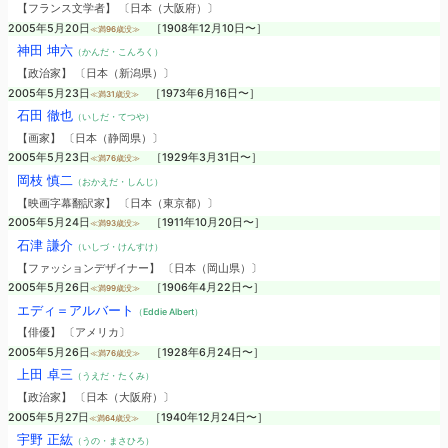
【フランス文学者】 〔日本（大阪府）〕
2005年5月20日
［1908年12月10日〜］
≪満96歳没≫
神田 坤六
（かんだ・こんろく）
【政治家】 〔日本（新潟県）〕
2005年5月23日
［1973年6月16日〜］
≪満31歳没≫
石田 徹也
（いしだ・てつや）
【画家】 〔日本（静岡県）〕
2005年5月23日
［1929年3月31日〜］
≪満76歳没≫
岡枝 慎二
（おかえだ・しんじ）
【映画字幕翻訳家】 〔日本（東京都）〕
2005年5月24日
［1911年10月20日〜］
≪満93歳没≫
石津 謙介
（いしづ・けんすけ）
【ファッションデザイナー】 〔日本（岡山県）〕
2005年5月26日
［1906年4月22日〜］
≪満99歳没≫
エディ＝アルバート
（Eddie Albert）
【俳優】 〔アメリカ〕
2005年5月26日
［1928年6月24日〜］
≪満76歳没≫
上田 卓三
（うえだ・たくみ）
【政治家】 〔日本（大阪府）〕
2005年5月27日
［1940年12月24日〜］
≪満64歳没≫
宇野 正紘
（うの・まさひろ）