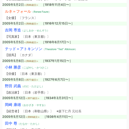
2005年5月2日
［1918年11月4日〜］
≪満86歳没≫
ルネ＝フォール
（Renee Faure）
【女優】 〔フランス〕
2005年5月2日
［1916年12月15日〜］
≪満88歳没≫
吉岡 専造
（よしおか・せんぞう）
【写真家】 〔日本（東京都）〕
2005年5月5日
［1916年6月17日〜］
≪満88歳没≫
テッド＝アトキンソン
（Theodore “Ted” Atkinson）
【競馬】 〔カナダ〕
2005年5月6日
［1937年1月15日〜］
≪満68歳没≫
小林 勝彦
（こばやし・かつひこ）
【俳優】 〔日本（東京都）〕
2005年5月8日
［1927年6月7日〜］
≪満77歳没≫
野田 武義
（のだ・たけよし）
【政治家】 〔日本（岩手県）〕
2005年5月12日
［1934年3月31日〜］
≪満71歳没≫
岡崎 康雄
（おかざき・やすお）
【経営者】 〔日本（和歌山県）〕
※森下仁丹 元社長
2005年5月12日
［1936年4月11日〜］
≪満69歳没≫
田中 尊
（たなか・たかし）