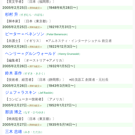
【英文学者】 〔日本（福岡県）〕
2005年2月25日
［1948年6月28日〜］
≪満56歳没≫
杉村 升
（すぎむら・のぼる）
【脚本家】 〔日本（東京都）〕
2005年2月25日
［1921年7月31日〜］
≪満83歳没≫
ピーター＝ベネンソン
（Peter Benenson）
【弁護士】 〔イギリス〕
※アムネスティ・インターナショナル 創立者
2005年2月26日
［1922年12月3日〜］
≪満82歳没≫
ヘンリー＝グルンウォールド
（Henry Grunwald）
【編集者】 〔オーストリア→アメリカ〕
2005年2月26日
［1932年1月5日〜］
≪満73歳没≫
鈴木 喜作
（すずき・きさく）
【技術者、経営者】 〔日本（静岡県）〕
※鈴茂器工 創業者・元社長
2005年2月26日
［1943年3月9日〜］
≪満61歳没≫
ジェフ＝ラスキン
（Jef Raskin）
【コンピューター技術者】 〔アメリカ〕
2005年2月27日
［1952年1月27日〜］
≪満53歳没≫
那須 博之
（なす・ひろゆき）
【映画監督】 〔日本（東京都）〕
2005年2月27日
［1935年5月14日〜］
≪満69歳没≫
三木 忠雄
（みき・ただお）