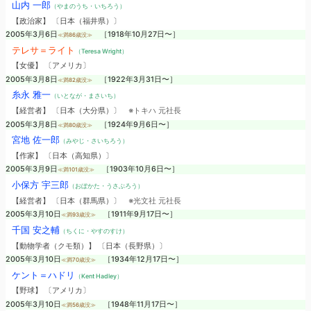
山内 一郎
（やまのうち・いちろう）
【政治家】 〔日本（福井県）〕
2005年3月6日
［1918年10月27日〜］
≪満86歳没≫
テレサ＝ライト
（Teresa Wright）
【女優】 〔アメリカ〕
2005年3月8日
［1922年3月31日〜］
≪満82歳没≫
糸永 雅一
（いとなが・まさいち）
【経営者】 〔日本（大分県）〕
※トキハ 元社長
2005年3月8日
［1924年9月6日〜］
≪満80歳没≫
宮地 佐一郎
（みやじ・さいちろう）
【作家】 〔日本（高知県）〕
2005年3月9日
［1903年10月6日〜］
≪満101歳没≫
小保方 宇三郎
（おぼかた・うさぶろう）
【経営者】 〔日本（群馬県）〕
※光文社 元社長
2005年3月10日
［1911年9月17日〜］
≪満93歳没≫
千国 安之輔
（ちくに・やすのすけ）
【動物学者（クモ類）】 〔日本（長野県）〕
2005年3月10日
［1934年12月17日〜］
≪満70歳没≫
ケント＝ハドリ
（Kent Hadley）
【野球】 〔アメリカ〕
2005年3月10日
［1948年11月17日〜］
≪満56歳没≫