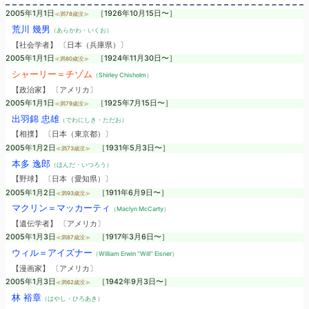
2005年1月1日
［1926年10月15日〜］
≪満78歳没≫
荒川 幾男
（あらかわ・いくお）
【社会学者】 〔日本（兵庫県）〕
2005年1月1日
［1924年11月30日〜］
≪満80歳没≫
シャーリー＝チゾム
（Shirley Chisholm）
【政治家】 〔アメリカ〕
2005年1月1日
［1925年7月15日〜］
≪満79歳没≫
出羽錦 忠雄
（でわにしき・ただお）
【相撲】 〔日本（東京都）〕
2005年1月2日
［1931年5月3日〜］
≪満73歳没≫
本多 逸郎
（ほんだ・いつろう）
【野球】 〔日本（愛知県）〕
2005年1月2日
［1911年6月9日〜］
≪満93歳没≫
マクリン＝マッカーティ
（Maclyn McCarty）
【遺伝学者】 〔アメリカ〕
2005年1月3日
［1917年3月6日〜］
≪満87歳没≫
ウィル＝アイズナー
（William Erwin “Will” Eisner）
【漫画家】 〔アメリカ〕
2005年1月3日
［1942年9月3日〜］
≪満62歳没≫
林 裕章
（はやし・ひろあき）