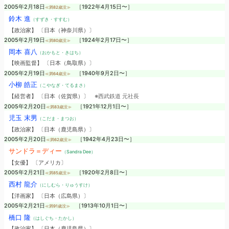
2005年2月18日
［1922年4月15日〜］
≪満82歳没≫
鈴木 進
（すずき・すすむ）
【政治家】 〔日本（神奈川県）〕
2005年2月19日
［1924年2月17日〜］
≪満80歳没≫
岡本 喜八
（おかもと・きはち）
【映画監督】 〔日本（鳥取県）〕
2005年2月19日
［1940年9月2日〜］
≪満64歳没≫
小柳 皓正
（こやなぎ・てるまさ）
【経営者】 〔日本（佐賀県）〕
※西武鉄道 元社長
2005年2月20日
［1921年12月1日〜］
≪満83歳没≫
児玉 末男
（こだま・まつお）
【政治家】 〔日本（鹿児島県）〕
2005年2月20日
［1942年4月23日〜］
≪満62歳没≫
サンドラ＝ディー
（Sandra Dee）
【女優】 〔アメリカ〕
2005年2月21日
［1920年2月8日〜］
≪満85歳没≫
西村 龍介
（にしむら・りゅうすけ）
【洋画家】 〔日本（広島県）〕
2005年2月21日
［1913年10月1日〜］
≪満91歳没≫
橋口 隆
（はしぐち・たかし）
【政治家】 〔日本（鹿児島県）〕