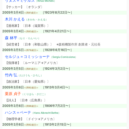
リヌス＝ミケルス
（Rinus Michels）
【サッカー】 〔オランダ〕
2005年3月4日
［1923年8月22日〜］
≪満81歳没≫
木川 かえる
（きかわ・かえる）
【漫画家】 〔日本（滋賀県）〕
2005年3月4日
［1921年4月21日〜］
≪満83歳没≫
森 林平
（もり・りんぺい）
【経営者】 〔日本（和歌山県）〕
※森精機製作所 創業者・元社長
2005年3月5日
［1928年6月16日〜］
≪満76歳没≫
セルジュ＝コミッショーナ
（Sergiu Comissiona）
【指揮者】 〔ルーマニア→アメリカ〕
2005年3月5日
［1924年3月2日〜］
≪満81歳没≫
竹内 弘
（たけうち・ひろし）
【政治家】 〔日本（愛知県）〕
2005年3月6日
［1913年3月4日〜］
≪満92歳没≫
栗原 貞子
（くりはら・さだこ）
【詩人】 〔日本（広島県）〕
2005年3月6日
［1906年7月2日〜］
≪満98歳没≫
ハンス＝ベーテ
（Hans Albrecht Bethe）
【物理学者】 〔ドイツ→アメリカ〕
2005年3月6日
［1913年2月15日〜］
≪満92歳没≫