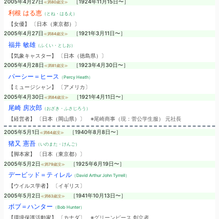
2005年4月27日
［1924年11月15日〜］
≪満80歳没≫
利根 はる恵
（とね・はるえ）
【女優】 〔日本（東京都）〕
2005年4月27日
［1921年3月11日〜］
≪満84歳没≫
福井 敏雄
（ふくい・としお）
【気象キャスター】 〔日本（徳島県）〕
2005年4月28日
［1923年4月30日〜］
≪満81歳没≫
パーシー＝ヒース
（Percy Heath）
【ミュージシャン】 〔アメリカ〕
2005年4月30日
［1921年4月11日〜］
≪満84歳没≫
尾崎 房次郎
（おざき・ふさじろう）
【経営者】 〔日本（岡山県）〕
※尾崎商事（現：菅公学生服） 元社長
2005年5月1日
［1940年8月8日〜］
≪満64歳没≫
猪又 憲吾
（いのまた・けんご）
【脚本家】 〔日本（東京都）〕
2005年5月2日
［1925年6月19日〜］
≪満79歳没≫
デービッド＝ティレル
（David Arthur John Tyrrell）
【ウイルス学者】 〔イギリス〕
2005年5月2日
［1941年10月13日〜］
≪満63歳没≫
ボブ＝ハンター
（Bob Hunter）
【環境保護活動家】 〔カナダ〕
※グリーンピース 創立者