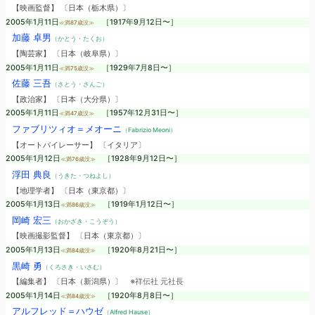
【映画監督】 〔日本（栃木県）〕
2005年1月11日
［1917年9月12日〜］
≪満87歳没≫
加藤 卓男
（かとう・たくお）
【陶芸家】 〔日本（岐阜県）〕
2005年1月11日
［1929年7月8日〜］
≪満75歳没≫
佐藤 三吾
（さとう・さんご）
【政治家】 〔日本（大分県）〕
2005年1月11日
［1957年12月31日〜］
≪満47歳没≫
ファブリツィオ＝メオーニ
（Fabrizio Meoni）
【オートバイレーサー】 〔イタリア〕
2005年1月12日
［1928年9月12日〜］
≪満76歳没≫
浮田 典良
（うきた・つねよし）
【地理学者】 〔日本（東京都）〕
2005年1月13日
［1919年1月12日〜］
≪満86歳没≫
岡崎 宏三
（おかざき・こうぞう）
【映画撮影監督】 〔日本（東京都）〕
2005年1月13日
［1920年8月21日〜］
≪満84歳没≫
黒崎 勇
（くろさき・いさむ）
【編集者】 〔日本（新潟県）〕
※祥伝社 元社長
2005年1月14日
［1920年8月8日〜］
≪満84歳没≫
アルフレッド＝ハウゼ
（Alfred Hause）