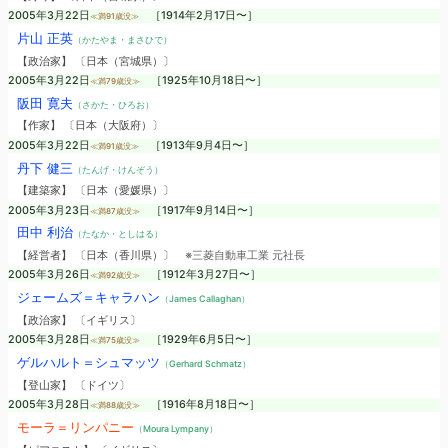
2005年3月22日
［1914年2月17日〜］
≪満91歳没≫
片山 正英
（かたやま・まさひで）
【政治家】 〔日本（宮城県）〕
2005年3月22日
［1925年10月18日〜］
≪満79歳没≫
阪田 寛夫
（さかた・ひろお）
【作家】 〔日本（大阪府）〕
2005年3月22日
［1913年9月4日〜］
≪満91歳没≫
丹下 健三
（たんげ・けんぞう）
【建築家】 〔日本（愛媛県）〕
2005年3月23日
［1917年9月14日〜］
≪満87歳没≫
田中 利治
（たなか・としはる）
【経営者】 〔日本（香川県）〕
※三菱自動車工業 元社長
2005年3月26日
［1912年3月27日〜］
≪満92歳没≫
ジェームズ＝キャラハン
（James Callaghan）
【政治家】 〔イギリス〕
2005年3月28日
［1929年6月5日〜］
≪満75歳没≫
ゲルハルト＝シュマッツ
（Gerhard Schmatz）
【登山家】 〔ドイツ〕
2005年3月28日
［1916年8月18日〜］
≪満88歳没≫
モーラ＝リンパニー
（Moura Lympany）