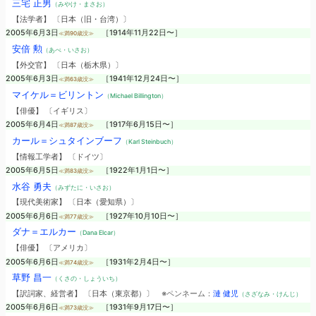
三宅 正男
（みやけ・まさお）
【法学者】 〔日本（旧・台湾）〕
2005年6月3日
［1914年11月22日〜］
≪満90歳没≫
安倍 勲
（あべ・いさお）
【外交官】 〔日本（栃木県）〕
2005年6月3日
［1941年12月24日〜］
≪満63歳没≫
マイケル＝ビリントン
（Michael Billington）
【俳優】 〔イギリス〕
2005年6月4日
［1917年6月15日〜］
≪満87歳没≫
カール＝シュタインブーフ
（Karl Steinbuch）
【情報工学者】 〔ドイツ〕
2005年6月5日
［1922年1月1日〜］
≪満83歳没≫
水谷 勇夫
（みずたに・いさお）
【現代美術家】 〔日本（愛知県）〕
2005年6月6日
［1927年10月10日〜］
≪満77歳没≫
ダナ＝エルカー
（Dana Elcar）
【俳優】 〔アメリカ〕
2005年6月6日
［1931年2月4日〜］
≪満74歳没≫
草野 昌一
（くさの・しょういち）
【訳詞家、経営者】 〔日本（東京都）〕
※ペンネーム：
漣 健児
（さざなみ・けんじ）
2005年6月6日
［1931年9月17日〜］
≪満73歳没≫