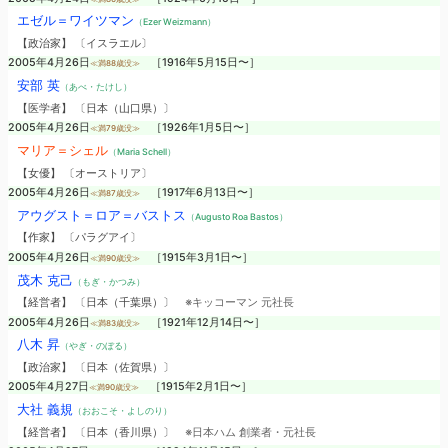
エゼル＝ワイツマン
（Ezer Weizmann）
【政治家】 〔イスラエル〕
2005年4月26日
［1916年5月15日〜］
≪満88歳没≫
安部 英
（あべ・たけし）
【医学者】 〔日本（山口県）〕
2005年4月26日
［1926年1月5日〜］
≪満79歳没≫
マリア＝シェル
（Maria Schell）
【女優】 〔オーストリア〕
2005年4月26日
［1917年6月13日〜］
≪満87歳没≫
アウグスト＝ロア＝バストス
（Augusto Roa Bastos）
【作家】 〔パラグアイ〕
2005年4月26日
［1915年3月1日〜］
≪満90歳没≫
茂木 克己
（もぎ・かつみ）
【経営者】 〔日本（千葉県）〕
※キッコーマン 元社長
2005年4月26日
［1921年12月14日〜］
≪満83歳没≫
八木 昇
（やぎ・のぼる）
【政治家】 〔日本（佐賀県）〕
2005年4月27日
［1915年2月1日〜］
≪満90歳没≫
大社 義規
（おおこそ・よしのり）
【経営者】 〔日本（香川県）〕
※日本ハム 創業者・元社長