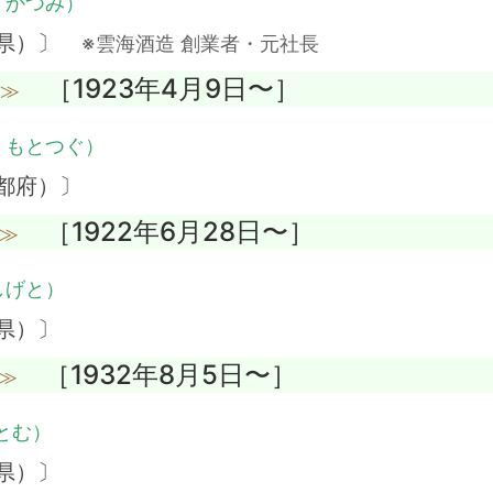
・かつみ）
崎県）〕
※雲海酒造 創業者・元社長
［1923年4月9日〜］
没≫
・もとつぐ）
都府）〕
［1922年6月28日〜］
没≫
しげと）
県）〕
［1932年8月5日〜］
没≫
とむ）
県）〕