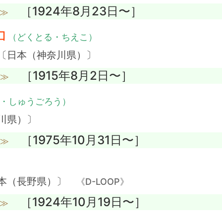
［1924年8月23日〜］
没≫
コ
（どくとる・ちえこ）
 〔日本（神奈川県）〕
［1915年8月2日〜］
没≫
・しゅうごろう）
川県）〕
［1975年10月31日〜］
没≫
日本（長野県）〕
《D-LOOP》
［1924年10月19日〜］
没≫