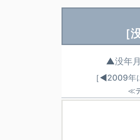
［
▲
没年
［◀
2009
≪