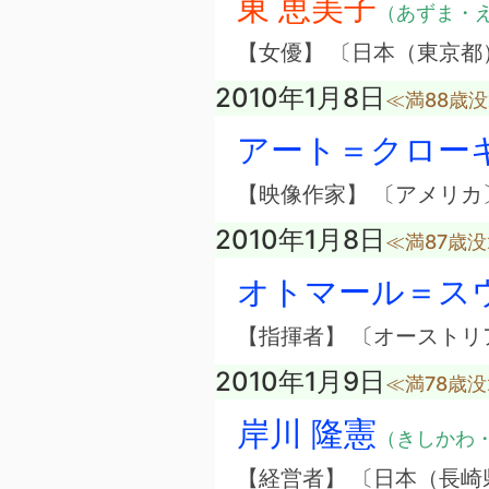
東 恵美子
（あずま・
【女優】 〔日本（東京都
2010年1月8日
≪満88歳
アート＝クロー
【映像作家】 〔アメリカ
2010年1月8日
≪満87歳
オトマール＝ス
【指揮者】 〔オーストリ
2010年1月9日
≪満78歳
岸川 隆憲
（きしかわ
【経営者】 〔日本（長