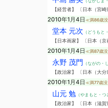
（なかしま
【経営者】 〔日本（宮
2010年1月4日
≪満86歳
堂本 元次
（どうもと
【日本画家】 〔日本（京
2010年1月4日
≪満87歳
永野 茂門
（ながの・
【政治家】 〔日本（大分
2010年1月4日
≪満77歳
山元 勉
（やまもと・つ
【政治家】 〔日本（滋賀