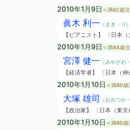
2010年1月9日
≪満82歳
眞木 利一
（まき・り
【ピアニスト】 〔日本（
2010年1月9日
≪満84歳
宮澤 健一
（みやざわ
【経済学者】 〔日本（神
2010年1月10日
≪満80歳
大塚 雄司
（おおつか
【政治家】 〔日本（東京
2010年1月10日
≪満80歳