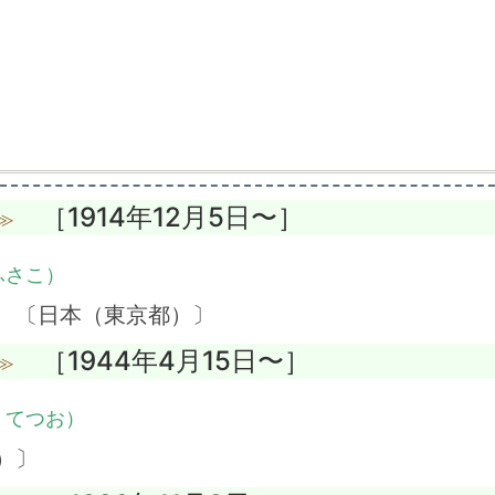
［1914年12月5日〜］
≫
ふさこ）
】 〔日本（東京都）〕
［1944年4月15日〜］
≫
・てつお）
）〕