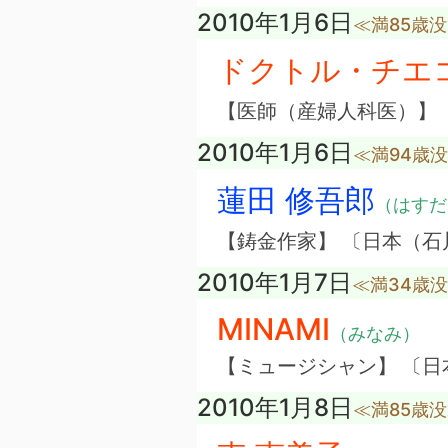
2010年1月6日
≪満85歳
ドクトル・チエ
【医師（産婦人科医）】
2010年1月6日
≪満94歳
蓮田 修吾郎
（はすだ
【鋳金作家】 〔日本（石
2010年1月7日
≪満34歳
MINAMI
（みなみ）
【ミュージシャン】 〔
2010年1月8日
≪満85歳