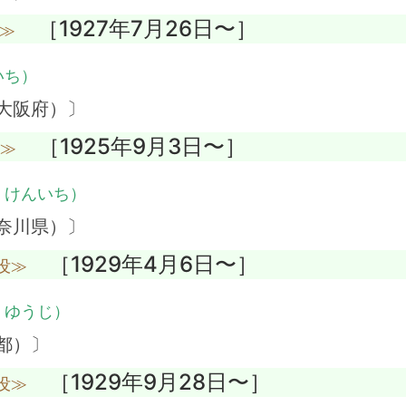
［1927年7月26日〜］
没≫
いち）
大阪府）〕
［1925年9月3日〜］
没≫
・けんいち）
奈川県）〕
［1929年4月6日〜］
没≫
・ゆうじ）
都）〕
［1929年9月28日〜］
没≫