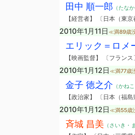
田中 順一郎
（たなか
【経営者】 〔日本（東
2010年1月11日
≪満89歳
エリック＝ロメ
【映画監督】 〔フランス
2010年1月12日
≪満77歳
金子 徳之介
（かねこ
【政治家】 〔日本（福島
2010年1月12日
≪満55歳
斉城 昌美
（さいき・