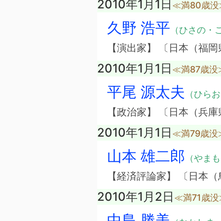
2010年1月1日
≪満80歳没
久野 浩平
（ひさの・
【演出家】 〔日本（福岡
2010年1月1日
≪満87歳没
平尾 源太夫
（ひらお
【政治家】 〔日本（兵庫
2010年1月1日
≪満79歳没
山本 雄二郎
（やまも
【経済評論家】 〔日本（
2010年1月2日
≪満71歳没
中島 勝美