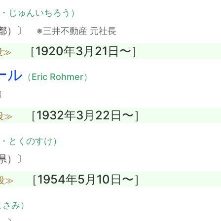
・じゅんいちろう）
京都）〕
※三井不動産 元社長
［1920年3月21日〜］
没≫
ール
（Eric Rohmer）
〕
［1932年3月22日〜］
没≫
・とくのすけ）
県）〕
［1954年5月10日〜］
没≫
まさみ）