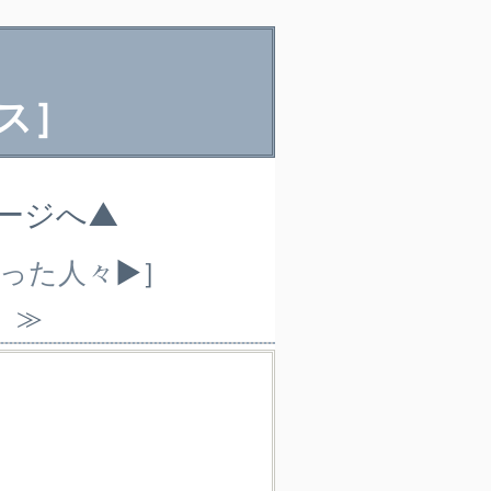
ス］
ページへ▲
なった人々
▶］
）≫