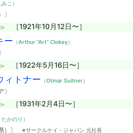
えみこ）
）〕
［1921年10月12日〜］
没≫
キー
（Arthur “Art” Clokey）
〕
［1922年5月16日〜］
没≫
ウィトナー
（Otmar Suitner）
ア〕
［1931年2月4日〜］
没≫
・たかのり）
崎県）〕
※サークルケイ・ジャパン 元社長