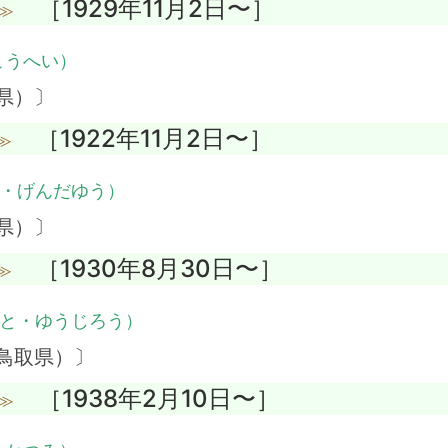
［1929年11月2日〜］
≫
こうへい）
県）〕
［1922年11月2日〜］
≫
・げんだゆう）
県）〕
［1930年8月30日〜］
≫
と・ゆうじろう）
鳥取県）〕
［1938年2月10日〜］
≫