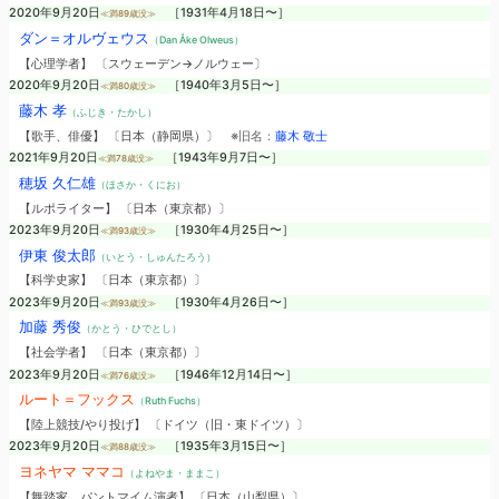
2020年9月20日
［1931年4月18日〜］
≪満89歳没≫
ダン＝オルヴェウス
（Dan Åke Olweus）
【心理学者】 〔スウェーデン→ノルウェー〕
2020年9月20日
［1940年3月5日〜］
≪満80歳没≫
藤木 孝
（ふじき・たかし）
【歌手、俳優】 〔日本（静岡県）〕
※旧名：
藤木 敬士
2021年9月20日
［1943年9月7日〜］
≪満78歳没≫
穂坂 久仁雄
（ほさか・くにお）
【ルポライター】 〔日本（東京都）〕
2023年9月20日
［1930年4月25日〜］
≪満93歳没≫
伊東 俊太郎
（いとう・しゅんたろう）
【科学史家】 〔日本（東京都）〕
2023年9月20日
［1930年4月26日〜］
≪満93歳没≫
加藤 秀俊
（かとう・ひでとし）
【社会学者】 〔日本（東京都）〕
2023年9月20日
［1946年12月14日〜］
≪満76歳没≫
ルート＝フックス
（Ruth Fuchs）
【陸上競技/やり投げ】 〔ドイツ（旧・東ドイツ）〕
2023年9月20日
［1935年3月15日〜］
≪満88歳没≫
ヨネヤマ ママコ
（よねやま・ままこ）
【舞踏家、パントマイム演者】 〔日本（山梨県）〕