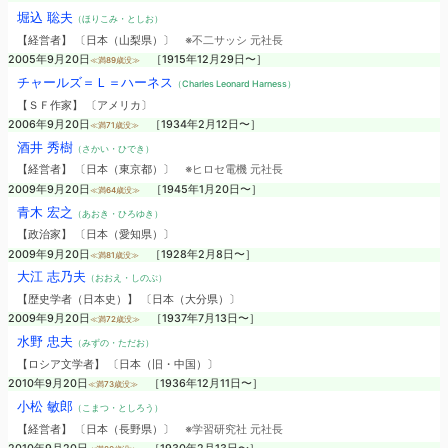
堀込 聡夫
（ほりこみ・としお）
【経営者】 〔日本（山梨県）〕
※不二サッシ 元社長
2005年9月20日
［1915年12月29日〜］
≪満89歳没≫
チャールズ＝Ｌ＝ハーネス
（Charles Leonard Harness）
【ＳＦ作家】 〔アメリカ〕
2006年9月20日
［1934年2月12日〜］
≪満71歳没≫
酒井 秀樹
（さかい・ひでき）
【経営者】 〔日本（東京都）〕
※ヒロセ電機 元社長
2009年9月20日
［1945年1月20日〜］
≪満64歳没≫
青木 宏之
（あおき・ひろゆき）
【政治家】 〔日本（愛知県）〕
2009年9月20日
［1928年2月8日〜］
≪満81歳没≫
大江 志乃夫
（おおえ・しのぶ）
【歴史学者（日本史）】 〔日本（大分県）〕
2009年9月20日
［1937年7月13日〜］
≪満72歳没≫
水野 忠夫
（みずの・ただお）
【ロシア文学者】 〔日本（旧・中国）〕
2010年9月20日
［1936年12月11日〜］
≪満73歳没≫
小松 敏郎
（こまつ・としろう）
【経営者】 〔日本（長野県）〕
※学習研究社 元社長