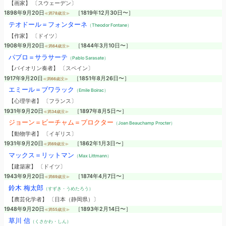
【画家】 〔スウェーデン〕
1898年9月20日
［1819年12月30日〜］
≪満78歳没≫
テオドール＝フォンターネ
（Theodor Fontane）
【作家】 〔ドイツ〕
1908年9月20日
［1844年3月10日〜］
≪満64歳没≫
パブロ＝サラサーテ
（Pablo Sarasate）
【バイオリン奏者】 〔スペイン〕
1917年9月20日
［1851年8月26日〜］
≪満66歳没≫
エミール＝ブワラック
（Emile Boirac）
【心理学者】 〔フランス〕
1931年9月20日
［1897年8月5日〜］
≪満34歳没≫
ジョーン＝ビーチャム＝プロクター
（Joan Beauchamp Procter）
【動物学者】 〔イギリス〕
1931年9月20日
［1862年1月3日〜］
≪満69歳没≫
マックス＝リットマン
（Max Littmann）
【建築家】 〔ドイツ〕
1943年9月20日
［1874年4月7日〜］
≪満69歳没≫
鈴木 梅太郎
（すずき・うめたろう）
【農芸化学者】 〔日本（静岡県）〕
1948年9月20日
［1893年2月14日〜］
≪満55歳没≫
草川 信
（くさかわ・しん）