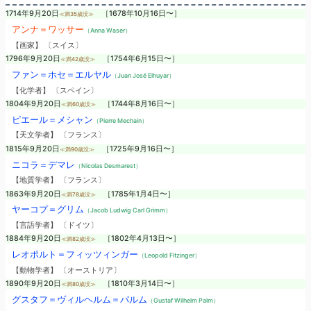
1714年9月20日
［1678年10月16日〜］
≪満35歳没≫
アンナ＝ワッサー
（Anna Waser）
【画家】 〔スイス〕
1796年9月20日
［1754年6月15日〜］
≪満42歳没≫
ファン＝ホセ＝エルヤル
（Juan José Elhuyar）
【化学者】 〔スペイン〕
1804年9月20日
［1744年8月16日〜］
≪満60歳没≫
ピエール＝メシャン
（Pierre Mechain）
【天文学者】 〔フランス〕
1815年9月20日
［1725年9月16日〜］
≪満90歳没≫
ニコラ＝デマレ
（Nicolas Desmarest）
【地質学者】 〔フランス〕
1863年9月20日
［1785年1月4日〜］
≪満78歳没≫
ヤーコプ＝グリム
（Jacob Ludwig Carl Grimm）
【言語学者】 〔ドイツ〕
1884年9月20日
［1802年4月13日〜］
≪満82歳没≫
レオポルト＝フィッツィンガー
（Leopold Fitzinger）
【動物学者】 〔オーストリア〕
1890年9月20日
［1810年3月14日〜］
≪満80歳没≫
グスタフ＝ヴィルヘルム＝パルム
（Gustaf Wilhelm Palm）