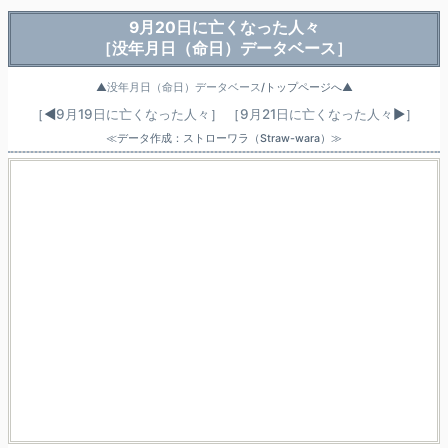
9月20日に亡くなった人々
［没年月日（命日）データベース］
▲
没年月日（命日）データベース
/トップページへ▲
［◀
9月19日に亡くなった人々
］
［
9月21日に亡くなった人々
▶］
≪データ作成：ストローワラ（Straw-wara）≫