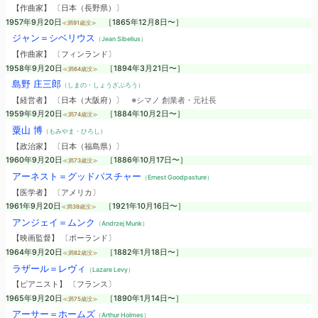
【作曲家】 〔日本（長野県）〕
1957年9月20日
［1865年12月8日〜］
≪満91歳没≫
ジャン＝シベリウス
（Jean Sibelius）
【作曲家】 〔フィンランド〕
1958年9月20日
［1894年3月21日〜］
≪満64歳没≫
島野 庄三郎
（しまの・しょうざぶろう）
【経営者】 〔日本（大阪府）〕
※シマノ 創業者・元社長
1959年9月20日
［1884年10月2日〜］
≪満74歳没≫
粟山 博
（もみやま・ひろし）
【政治家】 〔日本（福島県）〕
1960年9月20日
［1886年10月17日〜］
≪満73歳没≫
アーネスト＝グッドパスチャー
（Ernest Goodpasture）
【医学者】 〔アメリカ〕
1961年9月20日
［1921年10月16日〜］
≪満39歳没≫
アンジェイ＝ムンク
（Andrzej Munk）
【映画監督】 〔ポーランド〕
1964年9月20日
［1882年1月18日〜］
≪満82歳没≫
ラザール＝レヴィ
（Lazare Levy）
【ピアニスト】 〔フランス〕
1965年9月20日
［1890年1月14日〜］
≪満75歳没≫
アーサー＝ホームズ
（Arthur Holmes）