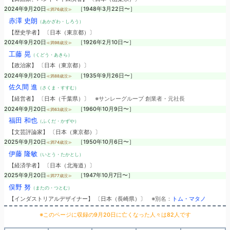
2024年9月20日
［1948年3月22日〜］
≪満76歳没≫
赤澤 史朗
（あかざわ・しろう）
【歴史学者】 〔日本（東京都）〕
2024年9月20日
［1926年2月10日〜］
≪満98歳没≫
工藤 晃
（くどう・あきら）
【政治家】 〔日本（東京都）〕
2024年9月20日
［1935年9月26日〜］
≪満88歳没≫
佐久間 進
（さくま・すすむ）
【経営者】 〔日本（千葉県）〕
※サンレーグループ 創業者・元社長
2024年9月20日
［1960年10月9日〜］
≪満63歳没≫
福田 和也
（ふくだ・かずや）
【文芸評論家】 〔日本（東京都）〕
2025年9月20日
［1950年10月6日〜］
≪満74歳没≫
伊藤 隆敏
（いとう・たかとし）
【経済学者】 〔日本（北海道）〕
2025年9月20日
［1947年10月7日〜］
≪満77歳没≫
俣野 努
（またの・つとむ）
【インダストリアルデザイナー】 〔日本（長崎県）〕
※別名：
トム・マタノ
※このページに収録の9月20日に亡くなった人々は82人です