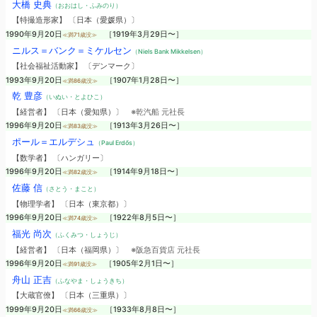
大橋 史典
（おおはし・ふみのり）
【特撮造形家】 〔日本（愛媛県）〕
1990年9月20日
［1919年3月29日〜］
≪満71歳没≫
ニルス＝バンク＝ミケルセン
（Niels Bank Mikkelsen）
【社会福祉活動家】 〔デンマーク〕
1993年9月20日
［1907年1月28日〜］
≪満86歳没≫
乾 豊彦
（いぬい・とよひこ）
【経営者】 〔日本（愛知県）〕
※乾汽船 元社長
1996年9月20日
［1913年3月26日〜］
≪満83歳没≫
ポール＝エルデシュ
（Paul Erdős）
【数学者】 〔ハンガリー〕
1996年9月20日
［1914年9月18日〜］
≪満82歳没≫
佐藤 信
（さとう・まこと）
【物理学者】 〔日本（東京都）〕
1996年9月20日
［1922年8月5日〜］
≪満74歳没≫
福光 尚次
（ふくみつ・しょうじ）
【経営者】 〔日本（福岡県）〕
※阪急百貨店 元社長
1996年9月20日
［1905年2月1日〜］
≪満91歳没≫
舟山 正吉
（ふなやま・しょうきち）
【大蔵官僚】 〔日本（三重県）〕
1999年9月20日
［1933年8月8日〜］
≪満66歳没≫