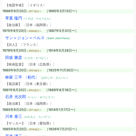
【地質学者】 〔イギリス〕
1966年9月20日
［1895年3月13日〜］
≪満71歳没≫
草葉 隆円
（くさば・りゅうえん）
【政治家】 〔日本（福岡県）〕
1975年9月20日
［1887年5月31日〜］
≪満88歳没≫
サン＝ジョン＝ペルス
（Saint-John Perse）
【詩人】 〔フランス〕
1979年9月20日
［1914年5月28日〜］
≪満65歳没≫
田坂 勝彦
（たさか・かつひこ）
【映画監督】 〔日本（広島県）〕
1980年9月20日
［1925年11月30日〜］
≪満54歳没≫
林家 三平 〈初代〉
（はやしや・さんぺい）
【落語家】 〔日本（東京都）〕
1981年9月20日
［1889年8月18日〜］
≪満92歳没≫
石井 光次郎
（いしい・みつじろう）
【政治家】 〔日本（福岡県）〕
1985年9月20日
［1914年1月17日〜］
≪満71歳没≫
川本 泰三
（かわもと・たいぞう）
【サッカー】 〔日本（愛知県）〕
1985年9月20日
［1926年7月21日〜］
≪満59歳没≫