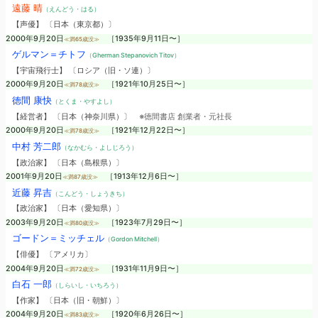
遠藤 晴
（えんどう・はる）
【声優】 〔日本（東京都）〕
2000年9月20日
［1935年9月11日〜］
≪満65歳没≫
ゲルマン＝チトフ
（Gherman Stepanovich Titov）
【宇宙飛行士】 〔ロシア（旧・ソ連）〕
2000年9月20日
［1921年10月25日〜］
≪満78歳没≫
徳間 康快
（とくま・やすよし）
【経営者】 〔日本（神奈川県）〕
※徳間書店 創業者・元社長
2000年9月20日
［1921年12月22日〜］
≪満78歳没≫
中村 芳二郎
（なかむら・よしじろう）
【政治家】 〔日本（島根県）〕
2001年9月20日
［1913年12月6日〜］
≪満87歳没≫
近藤 昇吉
（こんどう・しょうきち）
【政治家】 〔日本（愛知県）〕
2003年9月20日
［1923年7月29日〜］
≪満80歳没≫
ゴードン＝ミッチェル
（Gordon Mitchell）
【俳優】 〔アメリカ〕
2004年9月20日
［1931年11月9日〜］
≪満72歳没≫
白石 一郎
（しらいし・いちろう）
【作家】 〔日本（旧・朝鮮）〕
2004年9月20日
［1920年6月26日〜］
≪満83歳没≫