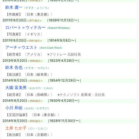
2010年9月20日
［1930年2月13日〜］
≪満80歳没≫
鈴木 庸一
（すずき・よういち）
【作曲家】 〔日本（東京都）〕
2011年9月20日
［1939年11月13日〜］
≪満71歳没≫
ロバート＝ウィテカー
（Robert Whitaker）
【写真家】 〔イギリス〕
2011年9月20日
［1914年9月8日〜］
≪満97歳没≫
アーチ＝ウエスト
（Arch Clark West）
【経営者】 〔アメリカ〕
※フリトレー 元副社長
2013年9月20日
［1923年4月28日〜］
≪満90歳没≫
鈴木 告也
（すずき・つげなり）
【政治家】 〔日本（岐阜県）〕
2014年9月20日
［1954年12月29日〜］
≪満59歳没≫
大園 富美男
（おおぞの・とみお）
【経営者】 〔日本（長崎県）〕
※テクノソフト 創業者・元社長
2014年9月20日
［1930年4月29日〜］
≪満84歳没≫
小川 和佑
（おがわ・かずすけ）
【文芸評論家】 〔日本（東京都）〕
2014年9月20日
［1928年11月30日〜］
≪満85歳没≫
土井 たか子
（どい・たかこ）
【政治家】 〔日本（京都府）〕