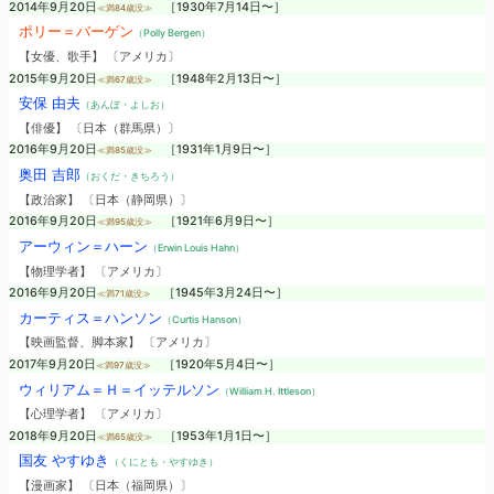
2014年9月20日
［1930年7月14日〜］
≪満84歳没≫
ポリー＝バーゲン
（Polly Bergen）
【女優、歌手】 〔アメリカ〕
2015年9月20日
［1948年2月13日〜］
≪満67歳没≫
安保 由夫
（あんぼ・よしお）
【俳優】 〔日本（群馬県）〕
2016年9月20日
［1931年1月9日〜］
≪満85歳没≫
奥田 吉郎
（おくだ・きちろう）
【政治家】 〔日本（静岡県）〕
2016年9月20日
［1921年6月9日〜］
≪満95歳没≫
アーウィン＝ハーン
（Erwin Louis Hahn）
【物理学者】 〔アメリカ〕
2016年9月20日
［1945年3月24日〜］
≪満71歳没≫
カーティス＝ハンソン
（Curtis Hanson）
【映画監督、脚本家】 〔アメリカ〕
2017年9月20日
［1920年5月4日〜］
≪満97歳没≫
ウィリアム＝Ｈ＝イッテルソン
（William H. Ittleson）
【心理学者】 〔アメリカ〕
2018年9月20日
［1953年1月1日〜］
≪満65歳没≫
国友 やすゆき
（くにとも・やすゆき）
【漫画家】 〔日本（福岡県）〕