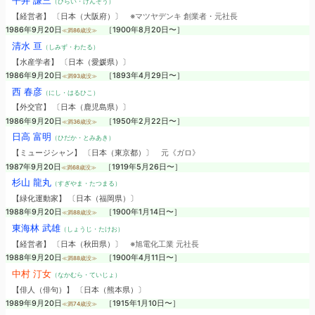
平井 謙三
（ひらい・けんぞう）
【経営者】 〔日本（大阪府）〕
※マツヤデンキ 創業者・元社長
1986年9月20日
［1900年8月20日〜］
≪満86歳没≫
清水 亘
（しみず・わたる）
【水産学者】 〔日本（愛媛県）〕
1986年9月20日
［1893年4月29日〜］
≪満93歳没≫
西 春彦
（にし・はるひこ）
【外交官】 〔日本（鹿児島県）〕
1986年9月20日
［1950年2月22日〜］
≪満36歳没≫
日高 富明
（ひだか・とみあき）
【ミュージシャン】 〔日本（東京都）〕
元《ガロ》
1987年9月20日
［1919年5月26日〜］
≪満68歳没≫
杉山 龍丸
（すぎやま・たつまる）
【緑化運動家】 〔日本（福岡県）〕
1988年9月20日
［1900年1月14日〜］
≪満88歳没≫
東海林 武雄
（しょうじ・たけお）
【経営者】 〔日本（秋田県）〕
※旭電化工業 元社長
1988年9月20日
［1900年4月11日〜］
≪満88歳没≫
中村 汀女
（なかむら・ていじょ）
【俳人（俳句）】 〔日本（熊本県）〕
1989年9月20日
［1915年1月10日〜］
≪満74歳没≫