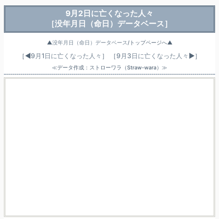
9月2日に亡くなった人々
［没年月日（命日）データベース］
▲
没年月日（命日）データベース
/トップページへ▲
［◀
9月1日に亡くなった人々
］
［
9月3日に亡くなった人々
▶］
≪データ作成：ストローワラ（Straw-wara）≫