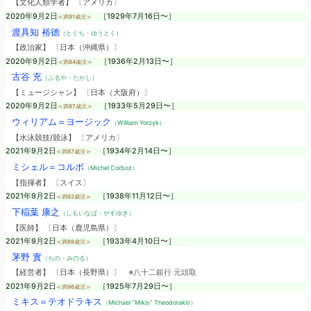
【文化人類学者】 〔アメリカ〕
2020年9月2日
［1929年7月16日〜］
≪満91歳没≫
渡具知 裕徳
（とぐち・ゆうとく）
【政治家】 〔日本（沖縄県）〕
2020年9月2日
［1936年2月13日〜］
≪満84歳没≫
古谷 充
（ふるや・たかし）
【ミュージシャン】 〔日本（大阪府）〕
2020年9月2日
［1933年5月29日〜］
≪満87歳没≫
ウィリアム＝ヨージック
（William Yorzyk）
【水泳競技/競泳】 〔アメリカ〕
2021年9月2日
［1934年2月14日〜］
≪満87歳没≫
ミシェル＝コルボ
（Michel Corboz）
【指揮者】 〔スイス〕
2021年9月2日
［1938年11月12日〜］
≪満82歳没≫
下稲葉 康之
（しもいなば・やすゆき）
【医師】 〔日本（鹿児島県）〕
2021年9月2日
［1933年4月10日〜］
≪満88歳没≫
茅野 實
（ちの・みのる）
【経営者】 〔日本（長野県）〕
※八十二銀行 元頭取
2021年9月2日
［1925年7月29日〜］
≪満96歳没≫
ミキス＝テオドラキス
（Michael “Mikis” Theodorakis）