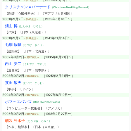
2001年9月2日
［1922年11月8日〜］
≪満78歳没≫
クリスチャン＝バーナード
（Christiaan Neethling Barnard）
【医師（心臓外科医）】 〔南アフリカ共和国〕
2001年9月2日
［1935年5月18日〜］
≪満66歳没≫
畑山 博
（はたやま・ひろし）
【作家】 〔日本（東京都）〕
2001年9月2日
［1941年11月14日〜］
≪満59歳没≫
毛綱 毅曠
（もづな・きこう）
【建築家】 〔日本（北海道）〕
2002年9月2日
［1935年6月21日〜］
≪満67歳没≫
内山 安二
（うちやま・やすじ）
【漫画家】 〔日本（熊本県）〕
2003年9月2日
［1925年2月21日〜］
≪満78歳没≫
笈田 敏夫
（おいだ・としお）
【歌手】 〔ドイツ〕
2004年9月2日
［1927年8月19日〜］
≪満77歳没≫
ボブ＝エバンズ
（Bob Overtone Evans）
【コンピューター技術者】 〔アメリカ〕
2005年9月2日
［1918年2月27日〜］
≪満87歳没≫
朝吹 登水子
（あさぶき・とみこ）
【作家、翻訳家】 〔日本（東京都）〕