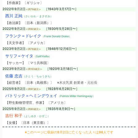
【作曲家】 〔ギリシャ〕
2022年9月2日
［1943年3月17日〜］
≪満79歳没≫
西川 正純
（さいかわ・まさずみ）
【政治家】 〔日本（新潟県）〕
2022年9月2日
［1930年5月28日〜］
≪満92歳没≫
フランク＝ドレイク
（Frank Donald Drake）
【天文学者】 〔アメリカ〕
2023年9月2日
［1946年12月6日〜］
≪満76歳没≫
サリフ＝ケイタ
（Salif Keïta）
【サッカー】 〔マリ共和国〕
2023年9月2日
［1920年3月18日〜］
≪満103歳没≫
佐藤 忠吉
（さとう・ちゅうきち）
【経営者】 〔日本（島根県）〕
※木次乳業 創業者・元社長
2025年9月2日
［1928年6月28日〜］
≪満97歳没≫
パトリック＝ヘミングウェイ
（Patrick Miller Hemingway）
【野生動物管理官、作家】 〔アメリカ〕
2025年9月2日
［1935年8月9日〜］
≪満90歳没≫
吉行 和子
（よしゆき・かずこ）
【女優】 〔日本（東京都）〕
※このページに収録の9月2日に亡くなった人々は96人です