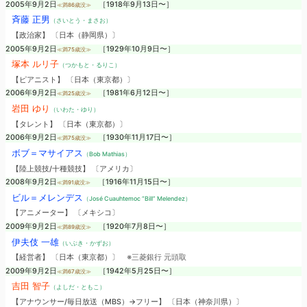
2005年9月2日
［1918年9月13日〜］
≪満86歳没≫
斉藤 正男
（さいとう・まさお）
【政治家】 〔日本（静岡県）〕
2005年9月2日
［1929年10月9日〜］
≪満75歳没≫
塚本 ルリ子
（つかもと・るりこ）
【ピアニスト】 〔日本（東京都）〕
2006年9月2日
［1981年6月12日〜］
≪満25歳没≫
岩田 ゆり
（いわた・ゆり）
【タレント】 〔日本（東京都）〕
2006年9月2日
［1930年11月17日〜］
≪満75歳没≫
ボブ＝マサイアス
（Bob Mathias）
【陸上競技/十種競技】 〔アメリカ〕
2008年9月2日
［1916年11月15日〜］
≪満91歳没≫
ビル＝メレンデス
（José Cuauhtemoc “Bill” Melendez）
【アニメーター】 〔メキシコ〕
2009年9月2日
［1920年7月8日〜］
≪満89歳没≫
伊夫伎 一雄
（いぶき・かずお）
【経営者】 〔日本（東京都）〕
※三菱銀行 元頭取
2009年9月2日
［1942年5月25日〜］
≪満67歳没≫
吉田 智子
（よしだ・ともこ）
【アナウンサー/毎日放送（MBS）→フリー】 〔日本（神奈川県）〕