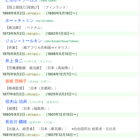
ビルホ＝ツーロス
（Vilho Tuulos）
【陸上競技/三段跳び】 〔フィンランド〕
1969年9月2日
［1890年5月19日〜］
≪満79歳没≫
ホー＝チ＝ミン
（Ho Chi-Minh）
【政治家】 〔ベトナム〕
1973年9月2日
［1892年1月3日〜］
≪満81歳没≫
ジョン＝トールキン
（John Ronald Reuel Tolkien）
【作家】 〔南アフリカ共和国→イギリス〕
1975年9月2日
［1898年5月15日〜］
≪満77歳没≫
井上 良二
（いのうえ・りょうじ）
【労働運動家、政治家】 〔日本（高知県）〕
1975年9月2日
［1904年12月7日〜］
≪満70歳没≫
坂根 田鶴子
（さかね・たずこ）
【映画監督】 〔日本（京都府）〕
1977年9月2日
［1925年3月21日〜］
≪満52歳没≫
信夫山 治貞
（しのぶやま・はるさだ）
【相撲】 〔日本（福島県）〕
1980年9月2日
［1901年12月15日〜］
≪満78歳没≫
長谷川 國雄
（はせがわ・くにお）
【出版人、経営者】 〔日本（東京都）〕
※自由国民社 創業者・元社長
1981年9月2日
［1907年12月14日〜］
≪満73歳没≫