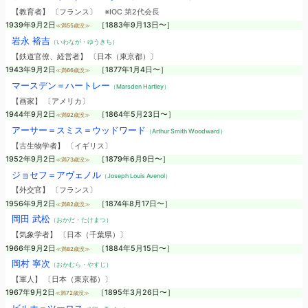
【教育者】 〔フランス〕
※IOC 第2代会長
1939年9月2日
［1883年9月13日〜］
≪満55歳没≫
岩永 裕吉
（いわなが・ゆうきち）
【鉄道官僚、経営者】 〔日本（東京都）〕
1943年9月2日
［1877年1月4日〜］
≪満66歳没≫
マースデン＝ハートレー
（Marsden Hartley）
【画家】 〔アメリカ〕
1944年9月2日
［1864年5月23日〜］
≪満92歳没≫
アーサー＝スミス＝ウッドワード
（Arthur Smith Woodward）
【古生物学者】 〔イギリス〕
1952年9月2日
［1879年6月9日〜］
≪満73歳没≫
ジョセフ＝アヴェノル
（Joseph Louis Avenol）
【外交官】 〔フランス〕
1956年9月2日
［1874年8月17日〜］
≪満82歳没≫
岡田 武松
（おかだ・たけまつ）
【気象学者】 〔日本（千葉県）〕
1966年9月2日
［1884年5月15日〜］
≪満82歳没≫
岡村 寧次
（おかむら・やすじ）
【軍人】 〔日本（東京都）〕
1967年9月2日
［1895年3月26日〜］
≪満72歳没≫