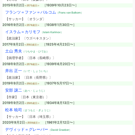
2015年9月2日
［1939年10月23日〜］
≪満75歳没≫
フランツ＝ファン＝バルコム
（Frans van Balkom）
【サッカー】 〔オランダ〕
2016年9月2日
［1938年1月30日〜］
≪満78歳没≫
イスラム＝カリモフ
（Islam Karimov）
【政治家】 〔ウズベキスタン〕
2017年9月2日
［1925年4月23日〜］
≪満92歳没≫
土山 秀夫
（つちやま・ひでお）
【病理学者】 〔日本（長崎県）〕
2018年9月2日
［1939年6月20日〜］
≪満79歳没≫
井出 正一
（いで・しょういち）
【政治家】 〔日本（長野県）〕
2019年9月2日
［1937年5月17日〜］
≪満82歳没≫
安部 譲二
（あべ・じょうじ）
【作家】 〔日本（東京都）〕
2019年9月2日
［1934年8月13日〜］
≪満85歳没≫
松本 暁司
（まつもと・ぎょうじ）
【サッカー】 〔日本（埼玉県）〕
2020年9月2日
［1961年2月12日〜］
≪満59歳没≫
デヴィッド＝グレーバー
（David Graeber）