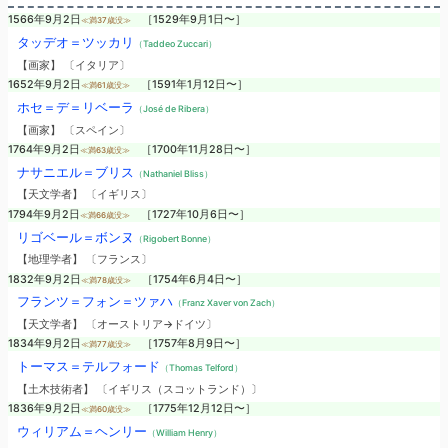
1566年9月2日
［1529年9月1日〜］
≪満37歳没≫
タッデオ＝ツッカリ
（Taddeo Zuccari）
【画家】 〔イタリア〕
1652年9月2日
［1591年1月12日〜］
≪満61歳没≫
ホセ＝デ＝リベーラ
（José de Ribera）
【画家】 〔スペイン〕
1764年9月2日
［1700年11月28日〜］
≪満63歳没≫
ナサニエル＝ブリス
（Nathaniel Bliss）
【天文学者】 〔イギリス〕
1794年9月2日
［1727年10月6日〜］
≪満66歳没≫
リゴベール＝ボンヌ
（Rigobert Bonne）
【地理学者】 〔フランス〕
1832年9月2日
［1754年6月4日〜］
≪満78歳没≫
フランツ＝フォン＝ツァハ
（Franz Xaver von Zach）
【天文学者】 〔オーストリア→ドイツ〕
1834年9月2日
［1757年8月9日〜］
≪満77歳没≫
トーマス＝テルフォード
（Thomas Telford）
【土木技術者】 〔イギリス（スコットランド）〕
1836年9月2日
［1775年12月12日〜］
≪満60歳没≫
ウィリアム＝ヘンリー
（William Henry）