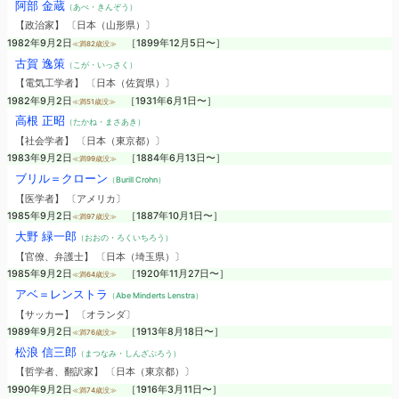
阿部 金蔵
（あべ・きんぞう）
【政治家】 〔日本（山形県）〕
1982年9月2日
［1899年12月5日〜］
≪満82歳没≫
古賀 逸策
（こが・いっさく）
【電気工学者】 〔日本（佐賀県）〕
1982年9月2日
［1931年6月1日〜］
≪満51歳没≫
高根 正昭
（たかね・まさあき）
【社会学者】 〔日本（東京都）〕
1983年9月2日
［1884年6月13日〜］
≪満99歳没≫
ブリル＝クローン
（Burill Crohn）
【医学者】 〔アメリカ〕
1985年9月2日
［1887年10月1日〜］
≪満97歳没≫
大野 緑一郎
（おおの・ろくいちろう）
【官僚、弁護士】 〔日本（埼玉県）〕
1985年9月2日
［1920年11月27日〜］
≪満64歳没≫
アベ＝レンストラ
（Abe Minderts Lenstra）
【サッカー】 〔オランダ〕
1989年9月2日
［1913年8月18日〜］
≪満76歳没≫
松浪 信三郎
（まつなみ・しんざぶろう）
【哲学者、翻訳家】 〔日本（東京都）〕
1990年9月2日
［1916年3月11日〜］
≪満74歳没≫