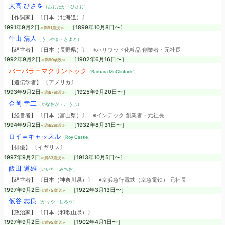
大高 ひさを
（おおたか・ひさお）
【作詞家】 〔日本（北海道）〕
1991年9月2日
［1899年10月8日〜］
≪満91歳没≫
牛山 清人
（うしやま・きよと）
【経営者】 〔日本（長野県）〕
※ハリウッド化粧品 創業者・元社長
1992年9月2日
［1902年6月16日〜］
≪満90歳没≫
バーバラ＝マクリントック
（Barbara McClintock）
【遺伝学者】 〔アメリカ〕
1993年9月2日
［1925年9月20日〜］
≪満67歳没≫
金岡 幸二
（かなおか・こうじ）
【経営者】 〔日本（富山県）〕
※インテック 創業者・元社長
1994年9月2日
［1932年8月31日〜］
≪満62歳没≫
ロイ＝キャッスル
（Roy Castle）
【俳優】 〔イギリス〕
1997年9月2日
［1913年10月5日〜］
≪満83歳没≫
飯田 道雄
（いいだ・みちお）
【経営者】 〔日本（神奈川県）〕
※京浜急行電鉄（京急電鉄） 元社長
1997年9月2日
［1922年3月13日〜］
≪満75歳没≫
仮谷 志良
（かりや・しろう）
【政治家】 〔日本（和歌山県）〕
1997年9月2日
［1902年4月1日〜］
≪満95歳没≫