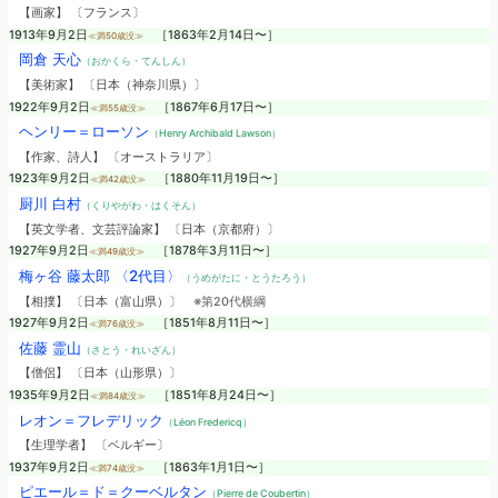
【画家】 〔フランス〕
1913年9月2日
［1863年2月14日〜］
≪満50歳没≫
岡倉 天心
（おかくら・てんしん）
【美術家】 〔日本（神奈川県）〕
1922年9月2日
［1867年6月17日〜］
≪満55歳没≫
ヘンリー＝ローソン
（Henry Archibald Lawson）
【作家、詩人】 〔オーストラリア〕
1923年9月2日
［1880年11月19日〜］
≪満42歳没≫
厨川 白村
（くりやがわ・はくそん）
【英文学者、文芸評論家】 〔日本（京都府）〕
1927年9月2日
［1878年3月11日〜］
≪満49歳没≫
梅ヶ谷 藤太郎 〈2代目〉
（うめがたに・とうたろう）
【相撲】 〔日本（富山県）〕
※第20代横綱
1927年9月2日
［1851年8月11日〜］
≪満76歳没≫
佐藤 霊山
（さとう・れいざん）
【僧侶】 〔日本（山形県）〕
1935年9月2日
［1851年8月24日〜］
≪満84歳没≫
レオン＝フレデリック
（Léon Fredericq）
【生理学者】 〔ベルギー〕
1937年9月2日
［1863年1月1日〜］
≪満74歳没≫
ピエール＝ド＝クーベルタン
（Pierre de Coubertin）