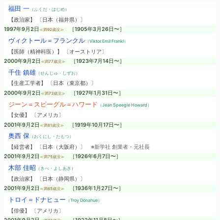
福田 一
（ふくだ・はじめ）
【政治家】 〔日本（福井県）〕
1997年9月2日
［1905年3月26日〜］
≪満92歳没≫
ヴィクトール＝フランクル
（Viktor Emil Frankl）
【医師（精神科医）】 〔オーストリア〕
2000年9月2日
［1923年7月14日〜］
≪満77歳没≫
千住 鎮雄
（せんじゅ・しずお）
【生産工学者】 〔日本（東京都）〕
2000年9月2日
［1927年1月31日〜］
≪満73歳没≫
ジーン＝スピーグル＝ハワード
（Jean Speegle Howard）
【女優】 〔アメリカ〕
2001年9月2日
［1919年10月17日〜］
≪満81歳没≫
奥西 保
（おくにし・たもつ）
【経営者】 〔日本（大阪府）〕
※新学社 創業者・元社長
2001年9月2日
［1926年6月7日〜］
≪満75歳没≫
木部 佳昭
（きべ・よしあき）
【政治家】 〔日本（静岡県）〕
2001年9月2日
［1936年1月27日〜］
≪満65歳没≫
トロイ＝ドナヒュー
（Troy Donahue）
【俳優】 〔アメリカ〕