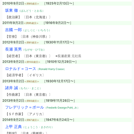
2010年9月2日
［1925年2月13日〜］
≪満85歳没≫
坂東 徹
（ばんどう・とおる）
【政治家】 〔日本（北海道）〕
2011年9月2日
［1916年9月2日〜］
≪満95歳没≫
吉國 一郎
（よしくに・いちろう）
【官僚】 〔日本（神奈川県）〕
2012年9月2日
［1930年11月17日〜］
≪満81歳没≫
長瀬 英男
（ながせ・ひでお）
【経営者】 〔日本（東京都）〕
※長瀬産業 元社長
2013年9月2日
［1910年12月29日〜］
≪満102歳没≫
ロナルド＝コース
（Ronald Harry Coase）
【経済学者】 〔イギリス〕
2013年9月2日
［1930年12月17日〜］
≪満82歳没≫
諸井 誠
（もろい・まこと）
【作曲家】 〔日本（東京都）〕
2013年9月2日
［1919年11月26日〜］
≪満93歳没≫
フレデリック＝ポール
（Frederik George Pohl, Jr.）
【ＳＦ作家】 〔アメリカ〕
2014年9月2日
［1947年6月24日〜］
≪満67歳没≫
上甲 正典
（じょうこう・まさのり）
【野球】 〔日本（愛媛県）〕