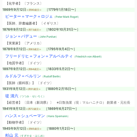
【化学者】 〔フランス〕
1869年9月12日
［1779年1月18日〜］
≪満90歳没≫
ピーター＝マーク＝ロジェ
（Peter Mark Roget）
【医師、辞書編纂者】 〔イギリス〕
1876年9月12日
［1802年10月31日〜］
≪満73歳没≫
ジョン＝パデュー
（John Purdue）
【実業家】 〔アメリカ〕
1878年9月12日
［1795年9月4日〜］
≪満83歳没≫
フリードリヒ＝フォン＝アルベルティ
（Friedrich von Alberti）
【地質学者】 〔ドイツ〕
1897年9月12日
［1833年5月2日〜］
≪満64歳没≫
ルドルフ＝ベルリン
（Rudolf Berlin）
【医師（眼科医）】 〔ドイツ〕
1931年9月12日
［1880年2月15日〜］
≪満51歳没≫
堤 清六
（つつみ・せいろく）
【経営者】 〔日本（新潟県）〕
※日魯漁業（現：マルハニチロ） 創業者・元社長
1941年9月12日
［1869年6月27日〜］
≪満72歳没≫
ハンス＝シュペーマン
（Hans Spemann）
【動物学者】 〔ドイツ〕
1945年9月12日
［1880年1月2日〜］
≪満65歳没≫
杉山 元
（すぎやま・はじめ）