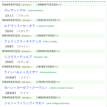
1544年9月12日
［1496年11月23日〜］
≪満47歳没≫
クレマン＝マロ
（Clément Marot）
【詩人】 〔フランス〕
1633年9月12日
［1552年2月27日〜］
≪満81歳没≫
ルドヴィコ＝セッタラ
（Ludovico Settala）
【医師】 〔イタリア〕
1651年9月12日
［1595年7月4日〜］
≪満56歳没≫
フェリックス＝カステッロ
（Félix Castello）
【画家】 〔スペイン〕
1674年9月12日
［1593年10月9日〜］
≪満80歳没≫
ニコラス＝テュルプ
（Nicolaes Tulp）
【医師】 〔オランダ〕
1739年9月12日
［1674年1月9日〜］
≪満65歳没≫
ラインハルト＝カイザー
（Reinhard Keiser）
【作曲家】 〔ドイツ〕
1763年9月12日
［1701年11月10日〜］
≪満61歳没≫
ヨハン＝ヨーゼフ＝クーヴェン
（Johann Joseph Couven）
【建築家】 〔ドイツ〕
1764年9月12日
［1683年9月25日〜］
≪満80歳没≫
ジャン＝フィリップ＝ラモー
（Jean-Philippe Rameau）