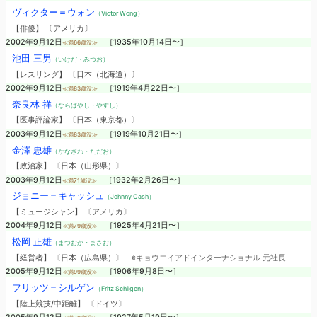
ヴィクター＝ウォン
（Victor Wong）
【俳優】 〔アメリカ〕
2002年9月12日
［1935年10月14日〜］
≪満66歳没≫
池田 三男
（いけだ・みつお）
【レスリング】 〔日本（北海道）〕
2002年9月12日
［1919年4月22日〜］
≪満83歳没≫
奈良林 祥
（ならばやし・やすし）
【医事評論家】 〔日本（東京都）〕
2003年9月12日
［1919年10月21日〜］
≪満83歳没≫
金澤 忠雄
（かなざわ・ただお）
【政治家】 〔日本（山形県）〕
2003年9月12日
［1932年2月26日〜］
≪満71歳没≫
ジョニー＝キャッシュ
（Johnny Cash）
【ミュージシャン】 〔アメリカ〕
2004年9月12日
［1925年4月21日〜］
≪満79歳没≫
松岡 正雄
（まつおか・まさお）
【経営者】 〔日本（広島県）〕
※キョウエイアドインターナショナル 元社長
2005年9月12日
［1906年9月8日〜］
≪満99歳没≫
フリッツ＝シルゲン
（Fritz Schilgen）
【陸上競技/中距離】 〔ドイツ〕