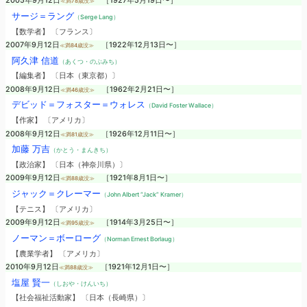
2005年9月12日
［1927年5月19日〜］
≪満78歳没≫
サージ＝ラング
（Serge Lang）
【数学者】 〔フランス〕
2007年9月12日
［1922年12月13日〜］
≪満84歳没≫
阿久津 信道
（あくつ・のぶみち）
【編集者】 〔日本（東京都）〕
2008年9月12日
［1962年2月21日〜］
≪満46歳没≫
デビッド＝フォスター＝ウォレス
（David Foster Wallace）
【作家】 〔アメリカ〕
2008年9月12日
［1926年12月11日〜］
≪満81歳没≫
加藤 万吉
（かとう・まんきち）
【政治家】 〔日本（神奈川県）〕
2009年9月12日
［1921年8月1日〜］
≪満88歳没≫
ジャック＝クレーマー
（John Albert “Jack” Kramer）
【テニス】 〔アメリカ〕
2009年9月12日
［1914年3月25日〜］
≪満95歳没≫
ノーマン＝ボーローグ
（Norman Ernest Borlaug）
【農業学者】 〔アメリカ〕
2010年9月12日
［1921年12月1日〜］
≪満88歳没≫
塩屋 賢一
（しおや・けんいち）
【社会福祉活動家】 〔日本（長崎県）〕