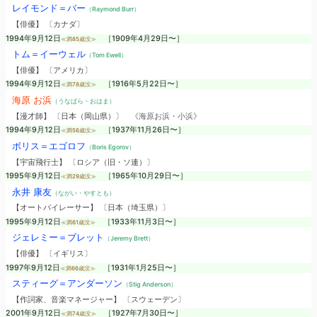
レイモンド＝バー
（Raymond Burr）
【俳優】 〔カナダ〕
1994年9月12日
［1909年4月29日〜］
≪満85歳没≫
トム＝イーウェル
（Tom Ewell）
【俳優】 〔アメリカ〕
1994年9月12日
［1916年5月22日〜］
≪満78歳没≫
海原 お浜
（うなばら・おはま）
【漫才師】 〔日本（岡山県）〕
《海原お浜・小浜》
1994年9月12日
［1937年11月26日〜］
≪満56歳没≫
ボリス＝エゴロフ
（Boris Egorov）
【宇宙飛行士】 〔ロシア（旧・ソ連）〕
1995年9月12日
［1965年10月29日〜］
≪満29歳没≫
永井 康友
（ながい・やすとも）
【オートバイレーサー】 〔日本（埼玉県）〕
1995年9月12日
［1933年11月3日〜］
≪満61歳没≫
ジェレミー＝ブレット
（Jeremy Brett）
【俳優】 〔イギリス〕
1997年9月12日
［1931年1月25日〜］
≪満66歳没≫
スティーグ＝アンダーソン
（Stig Anderson）
【作詞家、音楽マネージャー】 〔スウェーデン〕
2001年9月12日
［1927年7月30日〜］
≪満74歳没≫