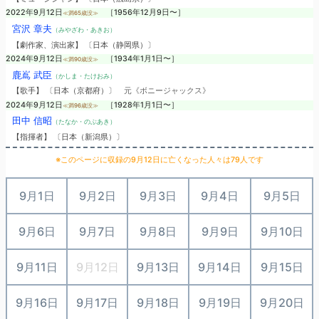
2022年9月12日
［1956年12月9日〜］
≪満65歳没≫
宮沢 章夫
（みやざわ・あきお）
【劇作家、演出家】 〔日本（静岡県）〕
2024年9月12日
［1934年1月1日〜］
≪満90歳没≫
鹿嶌 武臣
（かしま・たけおみ）
【歌手】 〔日本（京都府）〕
元《ボニージャックス》
2024年9月12日
［1928年1月1日〜］
≪満96歳没≫
田中 信昭
（たなか・のぶあき）
【指揮者】 〔日本（新潟県）〕
※このページに収録の9月12日に亡くなった人々は79人です
9月1日
9月2日
9月3日
9月4日
9月5日
9月6日
9月7日
9月8日
9月9日
9月10日
9月11日
9月12日
9月13日
9月14日
9月15日
9月16日
9月17日
9月18日
9月19日
9月20日