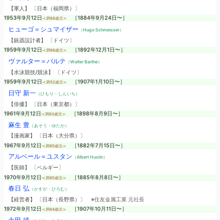
【軍人】 〔日本（福岡県）〕
1953年9月12日
［1884年9月24日〜］
≪満68歳没≫
ヒューゴ＝シュマイザー
（Hugo Schmeisser）
【銃器設計者】 〔ドイツ〕
1959年9月12日
［1892年12月1日〜］
≪満66歳没≫
ヴァルター＝バルテ
（Walter Barthe）
【水泳競技/競泳】 〔ドイツ〕
1959年9月12日
［1907年1月10日〜］
≪満52歳没≫
日守 新一
（ひもり・しんいち）
【俳優】 〔日本（東京都）〕
1961年9月12日
［1898年8月9日〜］
≪満63歳没≫
麻生 豊
（あそう・ゆたか）
【漫画家】 〔日本（大分県）〕
1967年9月12日
［1882年7月15日〜］
≪満85歳没≫
アルベール＝ユスタン
（Albert Hustin）
【医師】 〔ベルギー〕
1970年9月12日
［1885年8月8日〜］
≪満85歳没≫
春日 弘
（かすが・ひろむ）
【経営者】 〔日本（長野県）〕
※住友金属工業 元社長
1972年9月12日
［1907年10月11日〜］
≪満64歳没≫