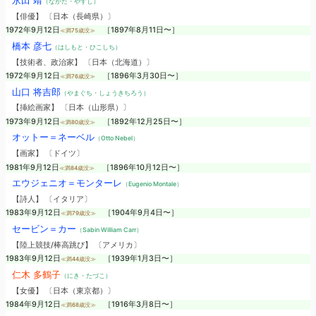
永田 靖
（ながた・やすし）
【俳優】 〔日本（長崎県）〕
1972年9月12日
［1897年8月11日〜］
≪満75歳没≫
橋本 彦七
（はしもと・ひこしち）
【技術者、政治家】 〔日本（北海道）〕
1972年9月12日
［1896年3月30日〜］
≪満76歳没≫
山口 将吉郎
（やまぐち・しょうきちろう）
【挿絵画家】 〔日本（山形県）〕
1973年9月12日
［1892年12月25日〜］
≪満80歳没≫
オットー＝ネーベル
（Otto Nebel）
【画家】 〔ドイツ〕
1981年9月12日
［1896年10月12日〜］
≪満84歳没≫
エウジェニオ＝モンターレ
（Eugenio Montale）
【詩人】 〔イタリア〕
1983年9月12日
［1904年9月4日〜］
≪満79歳没≫
セービン＝カー
（Sabin William Carr）
【陸上競技/棒高跳び】 〔アメリカ〕
1983年9月12日
［1939年1月3日〜］
≪満44歳没≫
仁木 多鶴子
（にき・たづこ）
【女優】 〔日本（東京都）〕
1984年9月12日
［1916年3月8日〜］
≪満68歳没≫