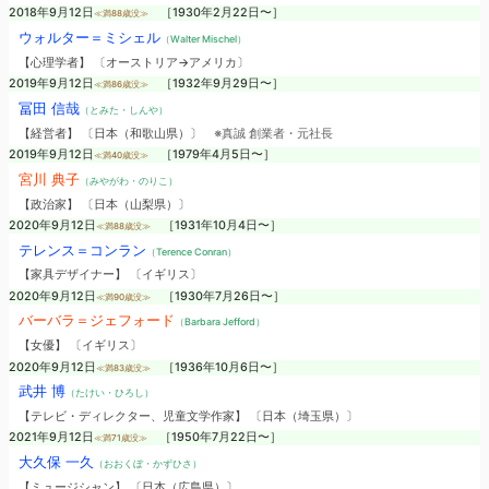
2018年9月12日
［1930年2月22日〜］
≪満88歳没≫
ウォルター＝ミシェル
（Walter Mischel）
【心理学者】 〔オーストリア→アメリカ〕
2019年9月12日
［1932年9月29日〜］
≪満86歳没≫
冨田 信哉
（とみた・しんや）
【経営者】 〔日本（和歌山県）〕
※真誠 創業者・元社長
2019年9月12日
［1979年4月5日〜］
≪満40歳没≫
宮川 典子
（みやがわ・のりこ）
【政治家】 〔日本（山梨県）〕
2020年9月12日
［1931年10月4日〜］
≪満88歳没≫
テレンス＝コンラン
（Terence Conran）
【家具デザイナー】 〔イギリス〕
2020年9月12日
［1930年7月26日〜］
≪満90歳没≫
バーバラ＝ジェフォード
（Barbara Jefford）
【女優】 〔イギリス〕
2020年9月12日
［1936年10月6日〜］
≪満83歳没≫
武井 博
（たけい・ひろし）
【テレビ・ディレクター、児童文学作家】 〔日本（埼玉県）〕
2021年9月12日
［1950年7月22日〜］
≪満71歳没≫
大久保 一久
（おおくぼ・かずひさ）
【ミュージシャン】 〔日本（広島県）〕