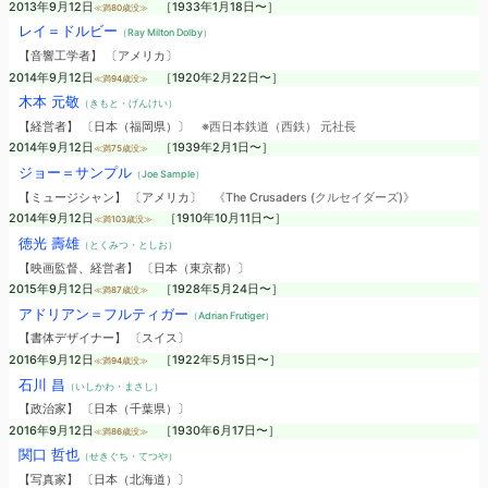
2013年9月12日
［1933年1月18日〜］
≪満80歳没≫
レイ＝ドルビー
（Ray Milton Dolby）
【音響工学者】 〔アメリカ〕
2014年9月12日
［1920年2月22日〜］
≪満94歳没≫
木本 元敬
（きもと・げんけい）
【経営者】 〔日本（福岡県）〕
※西日本鉄道（西鉄） 元社長
2014年9月12日
［1939年2月1日〜］
≪満75歳没≫
ジョー＝サンプル
（Joe Sample）
【ミュージシャン】 〔アメリカ〕
《The Crusaders (クルセイダーズ)》
2014年9月12日
［1910年10月11日〜］
≪満103歳没≫
徳光 壽雄
（とくみつ・としお）
【映画監督、経営者】 〔日本（東京都）〕
2015年9月12日
［1928年5月24日〜］
≪満87歳没≫
アドリアン＝フルティガー
（Adrian Frutiger）
【書体デザイナー】 〔スイス〕
2016年9月12日
［1922年5月15日〜］
≪満94歳没≫
石川 昌
（いしかわ・まさし）
【政治家】 〔日本（千葉県）〕
2016年9月12日
［1930年6月17日〜］
≪満86歳没≫
関口 哲也
（せきぐち・てつや）
【写真家】 〔日本（北海道）〕