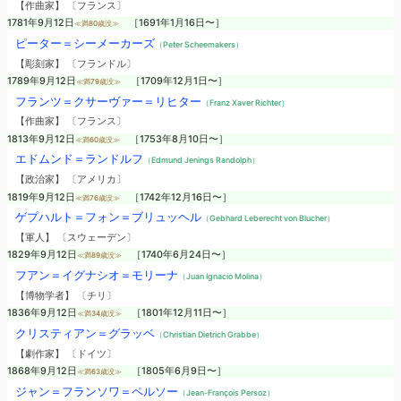
【作曲家】 〔フランス〕
1781年9月12日
［1691年1月16日〜］
≪満80歳没≫
ピーター＝シーメーカーズ
（Peter Scheemakers）
【彫刻家】 〔フランドル〕
1789年9月12日
［1709年12月1日〜］
≪満79歳没≫
フランツ＝クサーヴァー＝リヒター
（Franz Xaver Richter）
【作曲家】 〔フランス〕
1813年9月12日
［1753年8月10日〜］
≪満60歳没≫
エドムンド＝ランドルフ
（Edmund Jenings Randolph）
【政治家】 〔アメリカ〕
1819年9月12日
［1742年12月16日〜］
≪満76歳没≫
ゲプハルト＝フォン＝ブリュッヘル
（Gebhard Leberecht von Blucher）
【軍人】 〔スウェーデン〕
1829年9月12日
［1740年6月24日〜］
≪満89歳没≫
フアン＝イグナシオ＝モリーナ
（Juan Ignacio Molina）
【博物学者】 〔チリ〕
1836年9月12日
［1801年12月11日〜］
≪満34歳没≫
クリスティアン＝グラッベ
（Christian Dietrich Grabbe）
【劇作家】 〔ドイツ〕
1868年9月12日
［1805年6月9日〜］
≪満63歳没≫
ジャン＝フランソワ＝ペルソー
（Jean-François Persoz）