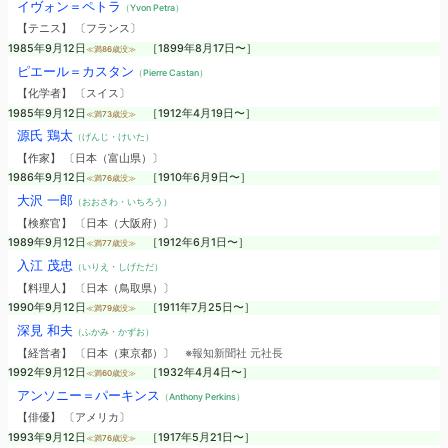
イヴォン＝ペトラ
（Yvon Petra）
【テニス】 〔フランス〕
1985年9月12日
［1899年8月17日〜］
≪満86歳没≫
ピエール＝カスタン
（Pierre Castan）
【化学者】 〔スイス〕
1985年9月12日
［1912年4月19日〜］
≪満73歳没≫
源氏 鶏太
（げんじ・けいた）
【作家】 〔日本（富山県）〕
1986年9月12日
［1910年6月9日〜］
≪満76歳没≫
大沢 一郎
（おおさわ・いちろう）
【検察官】 〔日本（大阪府）〕
1989年9月12日
［1912年6月1日〜］
≪満77歳没≫
入江 茂忠
（いりえ・しげただ）
【料理人】 〔日本（鳥取県）〕
1990年9月12日
［1911年7月25日〜］
≪満79歳没≫
深見 和夫
（ふかみ・かずお）
【経営者】 〔日本（東京都）〕
※報知新聞社 元社長
1992年9月12日
［1932年4月4日〜］
≪満60歳没≫
アンソニー＝パーキンス
（Anthony Perkins）
【俳優】 〔アメリカ〕
1993年9月12日
［1917年5月21日〜］
≪満76歳没≫