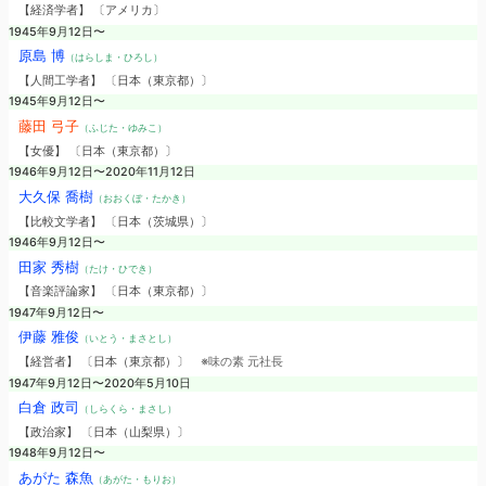
【経済学者】 〔アメリカ〕
1945年9月12日〜
原島 博
（はらしま・ひろし）
【人間工学者】 〔日本（東京都）〕
1945年9月12日〜
藤田 弓子
（ふじた・ゆみこ）
【女優】 〔日本（東京都）〕
1946年9月12日〜2020年11月12日
大久保 喬樹
（おおくぼ・たかき）
【比較文学者】 〔日本（茨城県）〕
1946年9月12日〜
田家 秀樹
（たけ・ひでき）
【音楽評論家】 〔日本（東京都）〕
1947年9月12日〜
伊藤 雅俊
（いとう・まさとし）
【経営者】 〔日本（東京都）〕
※味の素 元社長
1947年9月12日〜2020年5月10日
白倉 政司
（しらくら・まさし）
【政治家】 〔日本（山梨県）〕
1948年9月12日〜
あがた 森魚
（あがた・もりお）