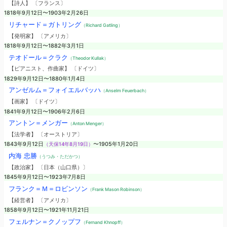
【詩人】 〔フランス〕
1818年9月12日〜1903年2月26日
リチャード＝ガトリング
（Richard Gatling）
【発明家】 〔アメリカ〕
1818年9月12日〜1882年3月1日
テオドール＝クラク
（Theodor Kullak）
【ピアニスト、作曲家】 〔ドイツ〕
1829年9月12日〜1880年1月4日
アンゼルム＝フォイエルバッハ
（Anselm Feuerbach）
【画家】 〔ドイツ〕
1841年9月12日〜1906年2月6日
アントン＝メンガー
（Anton Menger）
【法学者】 〔オーストリア〕
1843年9月12日
（天保14年8月19日）
〜1905年1月20日
内海 忠勝
（うつみ・ただかつ）
【政治家】 〔日本（山口県）〕
1845年9月12日〜1923年7月8日
フランク＝Ｍ＝ロビンソン
（Frank Mason Robinson）
【経営者】 〔アメリカ〕
1858年9月12日〜1921年11月21日
フェルナン＝クノップフ
（Fernand Khnopff）