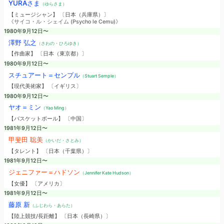
YURAさま
（ゆらさま）
【ミュージシャン】 〔日本（兵庫県）〕
《サイコ・ル・シェイム (Psycho le Cemu)》
1980年9月12日〜
澤野 弘之
（さわの・ひろゆき）
【作曲家】 〔日本（東京都）〕
1980年9月12日〜
スチュアート＝センプル
（Stuart Semple）
【現代美術家】 〔イギリス〕
1980年9月12日〜
ヤオ＝ミン
（Yao Ming）
【バスケットボール】 〔中国〕
1981年9月12日〜
甲斐田 聡美
（かいだ・さとみ）
【タレント】 〔日本（千葉県）〕
1981年9月12日〜
ジェニファー＝ハドソン
（Jennifer Kate Hudson）
【女優】 〔アメリカ〕
1981年9月12日〜
藤原 新
（ふじわら・あらた）
【陸上競技/長距離】 〔日本（長崎県）〕