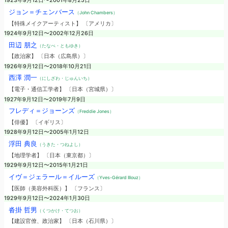
1923年9月12日〜2001年8月25日
ジョン＝チェンバース
（John Chambers）
【特殊メイクアーティスト】 〔アメリカ〕
1924年9月12日〜2002年12月26日
田辺 朋之
（たなべ・ともゆき）
【政治家】 〔日本（広島県）〕
1926年9月12日〜2018年10月21日
西澤 潤一
（にしざわ・じゅんいち）
【電子・通信工学者】 〔日本（宮城県）〕
1927年9月12日〜2019年7月9日
フレディ＝ジョーンズ
（Freddie Jones）
【俳優】 〔イギリス〕
1928年9月12日〜2005年1月12日
浮田 典良
（うきた・つねよし）
【地理学者】 〔日本（東京都）〕
1929年9月12日〜2015年1月21日
イヴ＝ジェラール＝イルーズ
（Yves-Gérard Illouz）
【医師（美容外科医）】 〔フランス〕
1929年9月12日〜2024年1月30日
沓掛 哲男
（くつかけ・てつお）
【建設官僚、政治家】 〔日本（石川県）〕