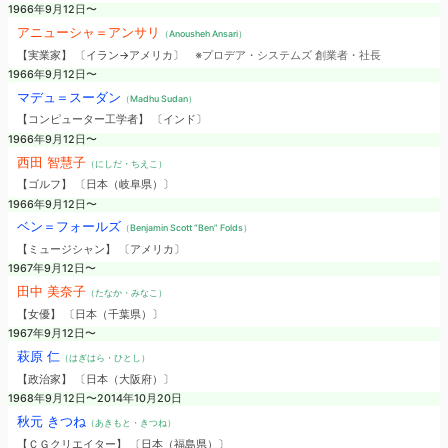
1966年9月12日〜
アニューシャ＝アンサリ
（Anousheh Ansari）
【実業家】 〔イラン→アメリカ〕
※プロデア・システムズ 創業者・社長
1966年9月12日〜
マデュ＝スーダン
（Madhu Sudan）
【コンピューター工学者】 〔インド〕
1966年9月12日〜
西田 智慧子
（にしだ・ちえこ）
【ゴルフ】 〔日本（岐阜県）〕
1966年9月12日〜
ベン＝フォールズ
（Benjamin Scott “Ben” Folds）
【ミュージシャン】 〔アメリカ〕
1967年9月12日〜
田中 美奈子
（たなか・みなこ）
【女優】 〔日本（千葉県）〕
1967年9月12日〜
萩原 仁
（はぎはら・ひとし）
【政治家】 〔日本（大阪府）〕
1968年9月12日〜2014年10月20日
秋元 きつね
（あきもと・きつね）
【ＣＧクリエイター】 〔日本（福島県）〕