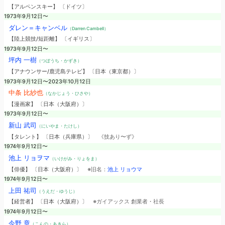
【アルペンスキー】 〔ドイツ〕
1973年9月12日〜
ダレン＝キャンベル
（Darren Cambell）
【陸上競技/短距離】 〔イギリス〕
1973年9月12日〜
坪内 一樹
（つぼうち・かずき）
【アナウンサー/鹿児島テレビ】 〔日本（東京都）〕
1973年9月12日〜2023年10月12日
中条 比紗也
（なかじょう・ひさや）
【漫画家】 〔日本（大阪府）〕
1973年9月12日〜
新山 武司
（にいやま・たけし）
【タレント】 〔日本（兵庫県）〕
《技あり〜ず》
1974年9月12日〜
池上 リョヲマ
（いけがみ・りょをま）
【俳優】 〔日本（大阪府）〕
※旧名：
池上 リョウマ
1974年9月12日〜
上田 祐司
（うえだ・ゆうじ）
【経営者】 〔日本（大阪府）〕
※ガイアックス 創業者・社長
1974年9月12日〜
今野 章
（こんの・あきら）