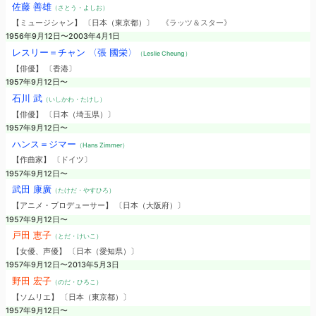
佐藤 善雄
（さとう・よしお）
【ミュージシャン】 〔日本（東京都）〕
《ラッツ＆スター》
1956年9月12日〜2003年4月1日
レスリー＝チャン 〈張 國栄〉
（Leslie Cheung）
【俳優】 〔香港〕
1957年9月12日〜
石川 武
（いしかわ・たけし）
【俳優】 〔日本（埼玉県）〕
1957年9月12日〜
ハンス＝ジマー
（Hans Zimmer）
【作曲家】 〔ドイツ〕
1957年9月12日〜
武田 康廣
（たけだ・やすひろ）
【アニメ・プロデューサー】 〔日本（大阪府）〕
1957年9月12日〜
戸田 恵子
（とだ・けいこ）
【女優、声優】 〔日本（愛知県）〕
1957年9月12日〜2013年5月3日
野田 宏子
（のだ・ひろこ）
【ソムリエ】 〔日本（東京都）〕
1957年9月12日〜