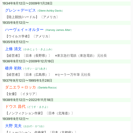
1934年9月12日〜2009年1月28日
グレン＝デービス
（Glenn Ashby Davis）
【陸上競技/ハードル】 〔アメリカ〕
1935年9月12日〜
ハーヴェイ＝オルター
（Harvey James Alter）
【ウイルス学者】 〔アメリカ〕
1935年9月12日〜
上條 清文
（かみじょう・きよふみ）
【経営者】 〔日本（長野県）〕
※東京急行電鉄（東急電鉄） 元社長
1936年9月12日〜2009年12月19日
碓井 初秋
（うすい・はつあき）
【経営者】 〔日本（広島県）〕
※セーラー万年筆 元社長
1937年9月12日〜1995年5月28日
ダニエラ＝ロッカ
（Daniela Rocca）
【女優】 〔イタリア〕
1938年9月12日〜2022年11月18日
ドウス 昌代
（どうす・まさよ）
【ノンフィクション作家】 〔日本（北海道）〕
1939年9月12日〜
大野 克夫
（おおの・かつお）
【ミュージシャン、作曲家】 〔日本（京都府）〕