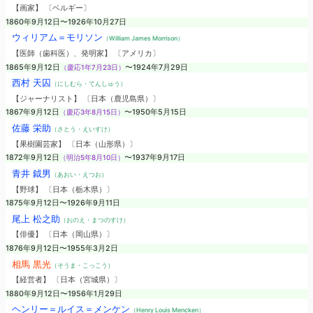
【画家】 〔ベルギー〕
1860年9月12日〜1926年10月27日
ウィリアム＝モリソン
（William James Morrison）
【医師（歯科医）、発明家】 〔アメリカ〕
1865年9月12日
（慶応1年7月23日）
〜1924年7月29日
西村 天囚
（にしむら・てんしゅう）
【ジャーナリスト】 〔日本（鹿児島県）〕
1867年9月12日
（慶応3年8月15日）
〜1950年5月15日
佐藤 栄助
（さとう・えいすけ）
【果樹園芸家】 〔日本（山形県）〕
1872年9月12日
（明治5年8月10日）
〜1937年9月17日
青井 鉞男
（あおい・えつお）
【野球】 〔日本（栃木県）〕
1875年9月12日〜1926年9月11日
尾上 松之助
（おのえ・まつのすけ）
【俳優】 〔日本（岡山県）〕
1876年9月12日〜1955年3月2日
相馬 黒光
（そうま・こっこう）
【経営者】 〔日本（宮城県）〕
1880年9月12日〜1956年1月29日
ヘンリー＝ルイス＝メンケン
（Henry Louis Mencken）