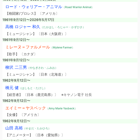
ロード・ウォリアー・アニマル
（Road Warrior Animal）
【格闘家/プロレス】 〔アメリカ〕
1961年9月12日〜2026年5月17日
高橋 ロジャー 和久
（たかはし・ろじゃー・かずひさ）
【ミュージシャン】 〔日本（大阪府）〕
1961年9月12日〜
ミレーヌ＝ファルメール
（Mylene Farmer）
【歌手】 〔カナダ〕
1961年9月12日〜
柳沢 二三男
（やなぎさわ・ふみお）
【ミュージシャン】 〔日本（北海道）〕
1962年9月12日〜
橋元 健
（はしもと・たけし）
【経営者】 〔日本（鹿児島県）〕
※キヤノン電子 社長
1962年9月12日〜
エイミー＝ヤスベック
（Amy Marie Yasbeck）
【女優】 〔アメリカ〕
1962年9月12日〜
山田 高裕
（やまだ・たかひろ）
【アニメーター】 〔日本（愛知県）〕