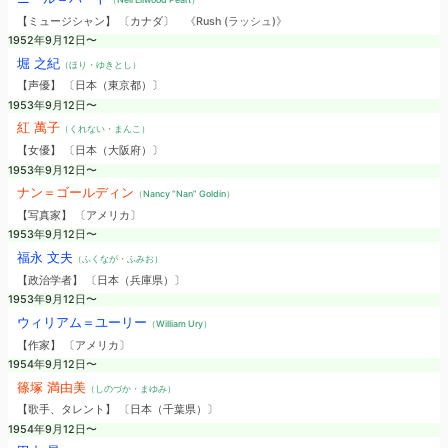
【ミュージシャン】 〔カナダ〕
《Rush (ラッシュ)》
1952年9月12日〜
堀 之紀
（ほり・ゆきとし）
【声優】 〔日本（東京都）〕
1953年9月12日〜
紅 萬子
（くれない・まんこ）
【女優】 〔日本（大阪府）〕
1953年9月12日〜
ナン＝ゴールディン
（Nancy “Nan” Goldin）
【写真家】 〔アメリカ〕
1953年9月12日〜
福永 文夫
（ふくなが・ふみお）
【政治学者】 〔日本（兵庫県）〕
1953年9月12日〜
ウィリアム＝ユーリー
（William Ury）
【作家】 〔アメリカ〕
1954年9月12日〜
篠塚 満由美
（しのづか・まゆみ）
【歌手、タレント】 〔日本（千葉県）〕
1954年9月12日〜