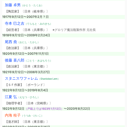
加藤 卓男
（かとう・たくお）
【陶芸家】 〔日本（岐阜県）〕
1917年9月12日〜2007年2月？日
寺本 巳之吉
（てらもと・みのきち）
【経営者】 〔日本（兵庫県）〕
※グロリア魔法瓶製作所 元社長
1918年9月12日〜2009年2月24日
尾西 堯
（おにし・たかし）
【政治家】 〔日本（兵庫県）〕
1920年9月12日〜2007年11月1日
後藤 喜八郎
（ごとう・きはちろう）
【政治家】 〔日本（東京都）〕
1921年9月12日〜2006年3月27日
スタニスワフ＝レム
（Stanisław Lem）
【ＳＦ作家】 〔ポーランド〕
1922年9月12日〜2019年8月4日
江夏 弘
（えなつ・ひろし）
【物理学者】 〔日本（宮崎県）〕
1922年9月12日
（戸籍上では1923年1月12日）
〜2020年8月22日
内海 桂子
（うつみ・けいこ）
【漫才師】 〔日本（東京都）〕