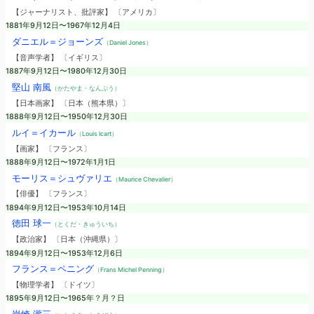
【ジャーナリスト、批評家】 〔アメリカ〕
1881年9月12日〜1967年12月4日
ダニエル＝ジョーンズ
（Daniel Jones）
【音声学者】 〔イギリス〕
1887年9月12日〜1980年12月30日
堅山 南風
（かたやま・なんぷう）
【日本画家】 〔日本（熊本県）〕
1888年9月12日〜1950年12月30日
ルイ＝イカール
（Louis Icart）
【画家】 〔フランス〕
1888年9月12日〜1972年1月1日
モーリス＝シュヴァリエ
（Maurice Chevalier）
【俳優】 〔フランス〕
1894年9月12日〜1953年10月14日
徳田 球一
（とくだ・きゅういち）
【政治家】 〔日本（沖縄県）〕
1894年9月12日〜1953年12月6日
フランス＝ペニング
（Frans Michel Penning）
【物理学者】 〔ドイツ〕
1895年9月12日〜1965年？月？日