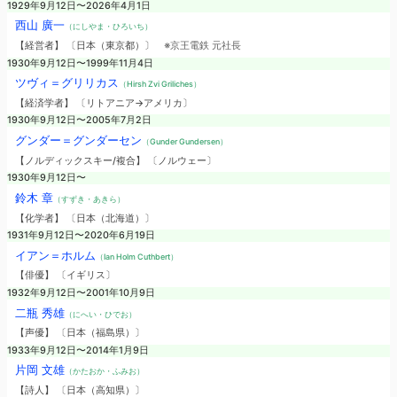
1929年9月12日〜2026年4月1日
西山 廣一
（にしやま・ひろいち）
【経営者】 〔日本（東京都）〕
※京王電鉄 元社長
1930年9月12日〜1999年11月4日
ツヴィ＝グリリカス
（Hirsh Zvi Griliches）
【経済学者】 〔リトアニア→アメリカ〕
1930年9月12日〜2005年7月2日
グンダー＝グンダーセン
（Gunder Gundersen）
【ノルディックスキー/複合】 〔ノルウェー〕
1930年9月12日〜
鈴木 章
（すずき・あきら）
【化学者】 〔日本（北海道）〕
1931年9月12日〜2020年6月19日
イアン＝ホルム
（Ian Holm Cuthbert）
【俳優】 〔イギリス〕
1932年9月12日〜2001年10月9日
二瓶 秀雄
（にへい・ひでお）
【声優】 〔日本（福島県）〕
1933年9月12日〜2014年1月9日
片岡 文雄
（かたおか・ふみお）
【詩人】 〔日本（高知県）〕