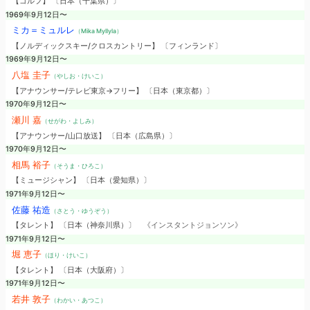
【ゴルフ】 〔日本（千葉県）〕
1969年9月12日〜
ミカ＝ミュルレ
（Mika Myllyla）
【ノルディックスキー/クロスカントリー】 〔フィンランド〕
1969年9月12日〜
八塩 圭子
（やしお・けいこ）
【アナウンサー/テレビ東京→フリー】 〔日本（東京都）〕
1970年9月12日〜
瀬川 嘉
（せがわ・よしみ）
【アナウンサー/山口放送】 〔日本（広島県）〕
1970年9月12日〜
相馬 裕子
（そうま・ひろこ）
【ミュージシャン】 〔日本（愛知県）〕
1971年9月12日〜
佐藤 祐造
（さとう・ゆうぞう）
【タレント】 〔日本（神奈川県）〕
《インスタントジョンソン》
1971年9月12日〜
堀 恵子
（ほり・けいこ）
【タレント】 〔日本（大阪府）〕
1971年9月12日〜
若井 敦子
（わかい・あつこ）