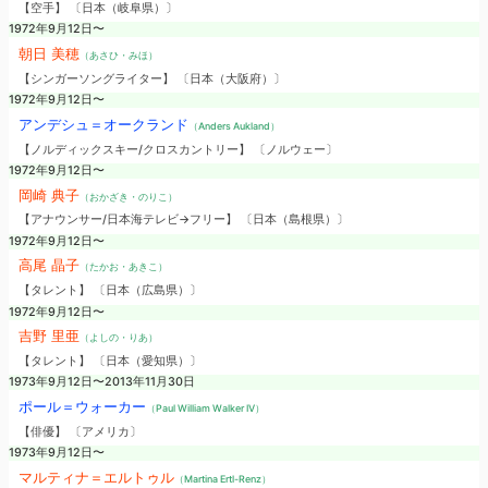
【空手】 〔日本（岐阜県）〕
1972年9月12日〜
朝日 美穂
（あさひ・みほ）
【シンガーソングライター】 〔日本（大阪府）〕
1972年9月12日〜
アンデシュ＝オークランド
（Anders Aukland）
【ノルディックスキー/クロスカントリー】 〔ノルウェー〕
1972年9月12日〜
岡崎 典子
（おかざき・のりこ）
【アナウンサー/日本海テレビ→フリー】 〔日本（島根県）〕
1972年9月12日〜
高尾 晶子
（たかお・あきこ）
【タレント】 〔日本（広島県）〕
1972年9月12日〜
吉野 里亜
（よしの・りあ）
【タレント】 〔日本（愛知県）〕
1973年9月12日〜2013年11月30日
ポール＝ウォーカー
（Paul William Walker IV）
【俳優】 〔アメリカ〕
1973年9月12日〜
マルティナ＝エルトゥル
（Martina Ertl-Renz）