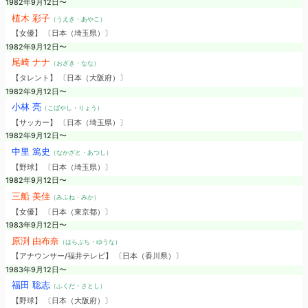
1982年9月12日〜
植木 彩子
（うえき・あやこ）
【女優】 〔日本（埼玉県）〕
1982年9月12日〜
尾崎 ナナ
（おざき・なな）
【タレント】 〔日本（大阪府）〕
1982年9月12日〜
小林 亮
（こばやし・りょう）
【サッカー】 〔日本（埼玉県）〕
1982年9月12日〜
中里 篤史
（なかざと・あつし）
【野球】 〔日本（埼玉県）〕
1982年9月12日〜
三船 美佳
（みふね・みか）
【女優】 〔日本（東京都）〕
1983年9月12日〜
原渕 由布奈
（はらぶち・ゆうな）
【アナウンサー/福井テレビ】 〔日本（香川県）〕
1983年9月12日〜
福田 聡志
（ふくだ・さとし）
【野球】 〔日本（大阪府）〕