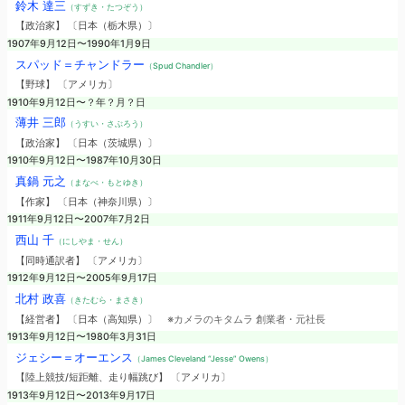
鈴木 達三
（すずき・たつぞう）
【政治家】 〔日本（栃木県）〕
1907年9月12日〜1990年1月9日
スパッド＝チャンドラー
（Spud Chandler）
【野球】 〔アメリカ〕
1910年9月12日〜？年？月？日
薄井 三郎
（うすい・さぶろう）
【政治家】 〔日本（茨城県）〕
1910年9月12日〜1987年10月30日
真鍋 元之
（まなべ・もとゆき）
【作家】 〔日本（神奈川県）〕
1911年9月12日〜2007年7月2日
西山 千
（にしやま・せん）
【同時通訳者】 〔アメリカ〕
1912年9月12日〜2005年9月17日
北村 政喜
（きたむら・まさき）
【経営者】 〔日本（高知県）〕
※カメラのキタムラ 創業者・元社長
1913年9月12日〜1980年3月31日
ジェシー＝オーエンス
（James Cleveland “Jesse” Owens）
【陸上競技/短距離、走り幅跳び】 〔アメリカ〕
1913年9月12日〜2013年9月17日