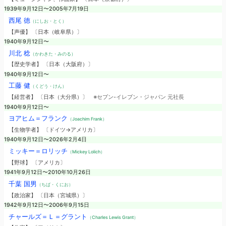
1939年9月12日〜2005年7月19日
西尾 徳
（にしお・とく）
【声優】 〔日本（岐阜県）〕
1940年9月12日〜
川北 稔
（かわきた・みのる）
【歴史学者】 〔日本（大阪府）〕
1940年9月12日〜
工藤 健
（くどう・けん）
【経営者】 〔日本（大分県）〕
※セブン-イレブン・ジャパン 元社長
1940年9月12日〜
ヨアヒム＝フランク
（Joachim Frank）
【生物学者】 〔ドイツ→アメリカ〕
1940年9月12日〜2026年2月4日
ミッキー＝ロリッチ
（Mickey Lolich）
【野球】 〔アメリカ〕
1941年9月12日〜2010年10月26日
千葉 国男
（ちば・くにお）
【政治家】 〔日本（宮城県）〕
1942年9月12日〜2006年9月15日
チャールズ＝Ｌ＝グラント
（Charles Lewis Grant）