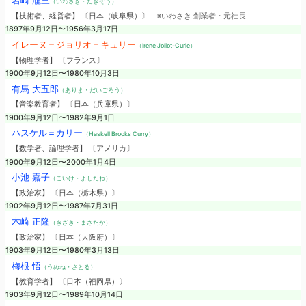
岩崎 瀧三
（いわさき・たきぞう）
【技術者、経営者】 〔日本（岐阜県）〕
※いわさき 創業者・元社長
1897年9月12日〜1956年3月17日
イレーヌ＝ジョリオ＝キュリー
（Irene Joliot-Curie）
【物理学者】 〔フランス〕
1900年9月12日〜1980年10月3日
有馬 大五郎
（ありま・だいごろう）
【音楽教育者】 〔日本（兵庫県）〕
1900年9月12日〜1982年9月1日
ハスケル＝カリー
（Haskell Brooks Curry）
【数学者、論理学者】 〔アメリカ〕
1900年9月12日〜2000年1月4日
小池 嘉子
（こいけ・よしたね）
【政治家】 〔日本（栃木県）〕
1902年9月12日〜1987年7月31日
木崎 正隆
（きざき・まさたか）
【政治家】 〔日本（大阪府）〕
1903年9月12日〜1980年3月13日
梅根 悟
（うめね・さとる）
【教育学者】 〔日本（福岡県）〕
1903年9月12日〜1989年10月14日