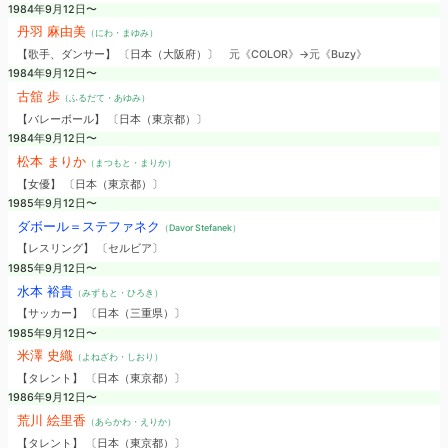
1984年9月12日〜
丹羽 麻由美
（にわ・まゆみ）
【歌手、ダンサー】 〔日本（大阪府）〕
元《COLOR》→元《Buzy》
1984年9月12日〜
古舘 歩
（ふるだて・あゆみ）
【バレーボール】 〔日本（東京都）〕
1984年9月12日〜
松本 まりか
（まつもと・まりか）
【女優】 〔日本（東京都）〕
1985年9月12日〜
ダボール＝ステファネク
（Davor Stefanek）
【レスリング】 〔セルビア〕
1985年9月12日〜
水本 裕貴
（みずもと・ひろき）
【サッカー】 〔日本（三重県）〕
1985年9月12日〜
米澤 史織
（よねざわ・しおり）
【タレント】 〔日本（東京都）〕
1986年9月12日〜
荒川 絵里香
（あらかわ・えりか）
【タレント】 〔日本（東京都）〕