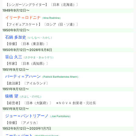
【シンガーソングライター】 〔日本（北海道）〕
1949年9月12日〜
イリーナ＝ロドニナ
（Irina Rodnina）
【フィギュアスケート】 〔ロシア（旧・ソ連）〕
1950年9月12日〜
石鍋 多加史
（いしなべ・たかし）
【俳優】 〔日本（東京都）〕
1950年9月12日〜2026年5月6日
笹山 久三
（ささやま・きゅうぞう）
【作家】 〔日本（高知県）〕
1951年9月12日〜
バーティ＝アハーン
（Patrick Bartholemew Ahern）
【政治家】 〔アイルランド〕
1951年9月12日〜
猿橋 望
（さはし・のぞむ）
【経営者】 〔日本（大阪府）〕
※ＮＯＶＡ 創業者・元社長
1951年9月12日〜
ジョー＝パントリアーノ
（Joe Pantoliano）
【俳優】 〔アメリカ〕
1952年9月12日〜2020年1月7日
ニール＝パート
（Neil Ellwood Peart）