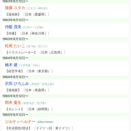
1963年9月12日〜
後藤 ユタカ
（ごとう・ゆたか）
【漫画家】 〔日本（愛媛県）〕
1963年9月12日〜
侍醍 茂美
（じだい・しげみ）
【俳優】 〔日本（神奈川県）〕
1963年9月12日〜
松尾 たいこ
（まつお・たいこ）
【イラストレーター】 〔日本（広島県）〕
1964年9月12日〜
楠木 建
（くすのき・けん）
【経営学者】 〔日本（東京都）〕
1964年9月12日〜
沢田 ひろふみ
（さわだ・ひろふみ）
【漫画家】 〔日本（青森県）〕
1965年9月12日〜
岡本 夏生
（おかもと・なつき）
【タレント】 〔日本（静岡県）〕
1965年9月12日〜
ジルケ＝ヘルナー
（Silke Hörner）
【水泳競技/競泳】 〔ドイツ（旧・東ドイツ）〕