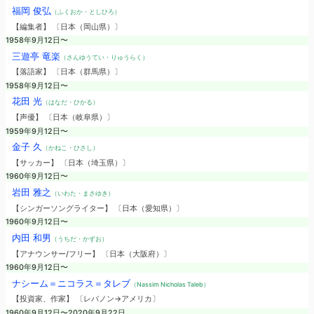
福岡 俊弘
（ふくおか・としひろ）
【編集者】 〔日本（岡山県）〕
1958年9月12日〜
三遊亭 竜楽
（さんゆうてい・りゅうらく）
【落語家】 〔日本（群馬県）〕
1958年9月12日〜
花田 光
（はなだ・ひかる）
【声優】 〔日本（岐阜県）〕
1959年9月12日〜
金子 久
（かねこ・ひさし）
【サッカー】 〔日本（埼玉県）〕
1960年9月12日〜
岩田 雅之
（いわた・まさゆき）
【シンガーソングライター】 〔日本（愛知県）〕
1960年9月12日〜
内田 和男
（うちだ・かずお）
【アナウンサー/フリー】 〔日本（大阪府）〕
1960年9月12日〜
ナシーム＝ニコラス＝タレブ
（Nassim Nicholas Taleb）
【投資家、作家】 〔レバノン→アメリカ〕
1960年9月12日〜2020年9月22日