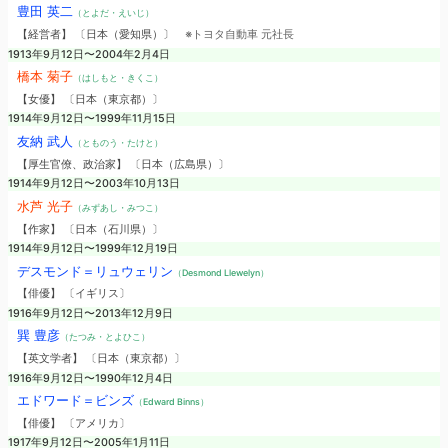
豊田 英二
（とよだ・えいじ）
【経営者】 〔日本（愛知県）〕
※トヨタ自動車 元社長
1913年9月12日〜2004年2月4日
橋本 菊子
（はしもと・きくこ）
【女優】 〔日本（東京都）〕
1914年9月12日〜1999年11月15日
友納 武人
（とものう・たけと）
【厚生官僚、政治家】 〔日本（広島県）〕
1914年9月12日〜2003年10月13日
水芦 光子
（みずあし・みつこ）
【作家】 〔日本（石川県）〕
1914年9月12日〜1999年12月19日
デスモンド＝リュウェリン
（Desmond Llewelyn）
【俳優】 〔イギリス〕
1916年9月12日〜2013年12月9日
巽 豊彦
（たつみ・とよひこ）
【英文学者】 〔日本（東京都）〕
1916年9月12日〜1990年12月4日
エドワード＝ビンズ
（Edward Binns）
【俳優】 〔アメリカ〕
1917年9月12日〜2005年1月11日