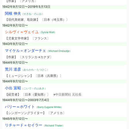
【作家】 〔アメリカ〕
1942年9月12日〜2019年5月13日
関根 伸夫
（せきね・のぶお）
【現代美術家、彫刻家】 〔日本（埼玉県）〕
1942年9月12日〜
シルヴィ＝ヴェイユ
（Sylvie Weil）
【児童文学作家】 〔フランス〕
1943年9月12日〜
マイケル＝オンダーチェ
（Michael Ondaatje）
【作家】 〔スリランカ→カナダ〕
1944年9月12日〜
荒川 達彦
（あらかわ・たつひこ）
【ミュージシャン】 〔日本（兵庫県）〕
1944年9月12日〜
小出 宣昭
（こいで・のぶあき）
【経営者】 〔日本（愛知県）〕
※中日新聞社 元社長
1944年9月12日〜2003年7月4日
バリー＝ホワイト
（Barry Eugene White）
【シンガーソングライター】 〔アメリカ〕
1945年9月12日〜
リチャード＝セイラー
（Richard Thaler）