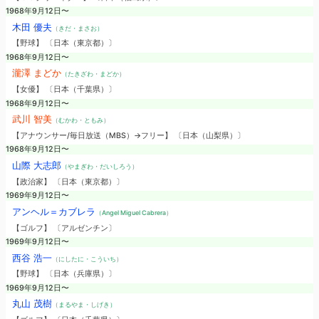
1968年9月12日〜
木田 優夫
（きだ・まさお）
【野球】 〔日本（東京都）〕
1968年9月12日〜
瀧澤 まどか
（たきざわ・まどか）
【女優】 〔日本（千葉県）〕
1968年9月12日〜
武川 智美
（むかわ・ともみ）
【アナウンサー/毎日放送（MBS）→フリー】 〔日本（山梨県）〕
1968年9月12日〜
山際 大志郎
（やまぎわ・だいしろう）
【政治家】 〔日本（東京都）〕
1969年9月12日〜
アンヘル＝カブレラ
（Angel Miguel Cabrera）
【ゴルフ】 〔アルゼンチン〕
1969年9月12日〜
西谷 浩一
（にしたに・こういち）
【野球】 〔日本（兵庫県）〕
1969年9月12日〜
丸山 茂樹
（まるやま・しげき）