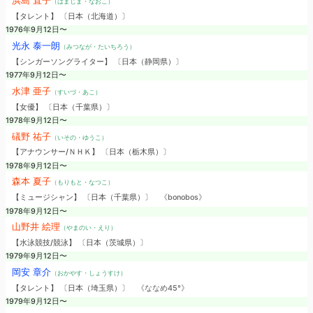
浜島 直子
（はまじま・なおこ）
【タレント】 〔日本（北海道）〕
1976年9月12日〜
光永 泰一朗
（みつなが・たいちろう）
【シンガーソングライター】 〔日本（静岡県）〕
1977年9月12日〜
水津 亜子
（すいづ・あこ）
【女優】 〔日本（千葉県）〕
1978年9月12日〜
礒野 祐子
（いその・ゆうこ）
【アナウンサー/ＮＨＫ】 〔日本（栃木県）〕
1978年9月12日〜
森本 夏子
（もりもと・なつこ）
【ミュージシャン】 〔日本（千葉県）〕
《bonobos》
1978年9月12日〜
山野井 絵理
（やまのい・えり）
【水泳競技/競泳】 〔日本（茨城県）〕
1979年9月12日〜
岡安 章介
（おかやす・しょうすけ）
【タレント】 〔日本（埼玉県）〕
《ななめ45°》
1979年9月12日〜