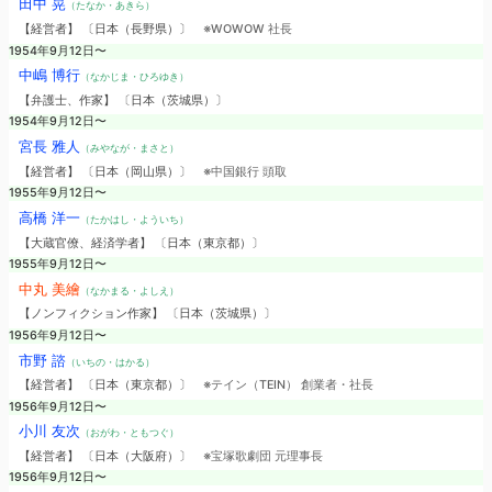
田中 晃
（たなか・あきら）
【経営者】 〔日本（長野県）〕
※WOWOW 社長
1954年9月12日〜
中嶋 博行
（なかじま・ひろゆき）
【弁護士、作家】 〔日本（茨城県）〕
1954年9月12日〜
宮長 雅人
（みやなが・まさと）
【経営者】 〔日本（岡山県）〕
※中国銀行 頭取
1955年9月12日〜
高橋 洋一
（たかはし・よういち）
【大蔵官僚、経済学者】 〔日本（東京都）〕
1955年9月12日〜
中丸 美繪
（なかまる・よしえ）
【ノンフィクション作家】 〔日本（茨城県）〕
1956年9月12日〜
市野 諮
（いちの・はかる）
【経営者】 〔日本（東京都）〕
※テイン（TEIN） 創業者・社長
1956年9月12日〜
小川 友次
（おがわ・ともつぐ）
【経営者】 〔日本（大阪府）〕
※宝塚歌劇団 元理事長
1956年9月12日〜