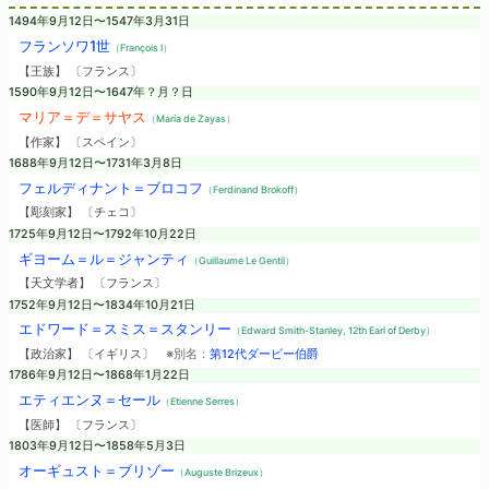
1494年9月12日〜1547年3月31日
フランソワ1世
（François I）
【王族】 〔フランス〕
1590年9月12日〜1647年？月？日
マリア＝デ＝サヤス
（María de Zayas）
【作家】 〔スペイン〕
1688年9月12日〜1731年3月8日
フェルディナント＝ブロコフ
（Ferdinand Brokoff）
【彫刻家】 〔チェコ〕
1725年9月12日〜1792年10月22日
ギヨーム＝ル＝ジャンティ
（Guillaume Le Gentil）
【天文学者】 〔フランス〕
1752年9月12日〜1834年10月21日
エドワード＝スミス＝スタンリー
（Edward Smith-Stanley, 12th Earl of Derby）
【政治家】 〔イギリス〕
※別名：
第12代ダービー伯爵
1786年9月12日〜1868年1月22日
エティエンヌ＝セール
（Etienne Serres）
【医師】 〔フランス〕
1803年9月12日〜1858年5月3日
オーギュスト＝ブリゾー
（Auguste Brizeux）