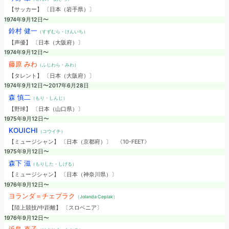
【サッカー】 〔日本（岩手県）〕
1974年9月12日〜
鈴村 健一
（すずむら・けんいち）
【声優】 〔日本（大阪府）〕
1974年9月12日〜
藤原 みわ
（ふじわら・みわ）
【タレント】 〔日本（大阪府）〕
1974年9月12日〜2017年6月28日
森 慎二
（もり・しんじ）
【野球】 〔日本（山口県）〕
1975年9月12日〜
KOUICHI
（コウイチ）
【ミュージシャン】 〔日本（京都府）〕
《10-FEET》
1975年9月12日〜
森下 滋
（もりした・しげる）
【ミュージシャン】 〔日本（神奈川県）〕
1976年9月12日〜
ヨランダ＝チェプラク
（Jolanda Ceplak）
【陸上競技/中距離】 〔スロベニア〕
1976年9月12日〜