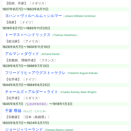
【医師、作家】 〔イギリス〕
1807年9月7日〜1863年9月11日
ヨハン＝ヴィルヘルム＝シルマー
（Johann Wilhelm Schirmer）
【画家】 〔ドイツ〕
1819年9月7日〜1885年11月25日
トーマス＝ヘンドリックス
（Thomas Hendricks）
【政治家】 〔アメリカ〕
1826年9月7日〜1900年11月10日
アルマン＝ダヴィド
（Armand David）
【宣教師、博物学者】 〔フランス〕
1829年9月7日〜1896年7月13日
フリードリヒ＝アウグスト＝ケクレ
（Friedrich August Kekule）
【化学者】 〔ドイツ〕
1844年9月7日〜1894年6月25日
チャールズ＝アルダー＝ライト
（Charles Romley Alder Wright）
【化学者】 〔イギリス〕
1845年9月7日
（弘化2年8月6日）
〜1918年1月3日
千家 尊福
（せんげ・たかとみ）
【宗教家】 〔日本（島根県）〕
1850年9月7日〜1924年3月17日
ジョージ＝リーランド
（George Adams Leland）