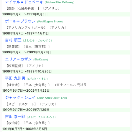
マイケル＝ドゥベーキ
（Michael Elias DeBakey）
【医師（心臓外科医）】 〔アメリカ〕
1908年9月7日〜1991年8月5日
ポール＝ブラウン
（Paul Eugene Brown）
【アメリカンフットボール】 〔アメリカ〕
1908年9月7日〜1997年4月11日
吉村 順三
（よしむら・じゅんぞう）
【建築家】 〔日本（東京都）〕
1909年9月7日〜2003年9月28日
エリア＝カザン
（Elia Kazan）
【映画監督】 〔アメリカ〕
1909年9月7日〜1989年10月26日
平田 九州男
（ひらた・くすお）
【経営者】 〔日本（大分県）〕
※富士フイルム 元社長
1910年9月7日〜2002年1月22日
ジャック＝シェイ
（John Amos “Jack” Shea）
【スピードスケート】 〔アメリカ〕
1910年9月7日〜2001年7月29日
吉田 泰一郎
（よしだ・たいいちろう）
【政治家】 〔日本（奈良県）〕
1911年9月7日〜1998年8月5日