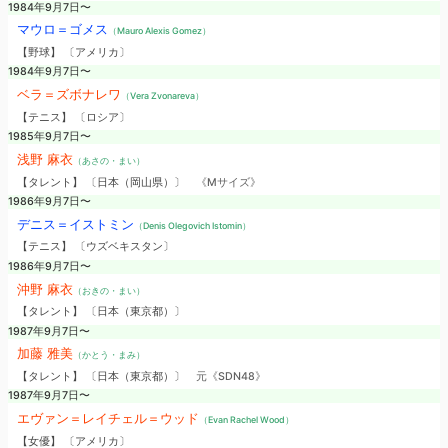
1984年9月7日〜
マウロ＝ゴメス
（Mauro Alexis Gomez）
【野球】 〔アメリカ〕
1984年9月7日〜
ベラ＝ズボナレワ
（Vera Zvonareva）
【テニス】 〔ロシア〕
1985年9月7日〜
浅野 麻衣
（あさの・まい）
【タレント】 〔日本（岡山県）〕
《Mサイズ》
1986年9月7日〜
デニス＝イストミン
（Denis Olegovich Istomin）
【テニス】 〔ウズベキスタン〕
1986年9月7日〜
沖野 麻衣
（おきの・まい）
【タレント】 〔日本（東京都）〕
1987年9月7日〜
加藤 雅美
（かとう・まみ）
【タレント】 〔日本（東京都）〕
元《SDN48》
1987年9月7日〜
エヴァン＝レイチェル＝ウッド
（Evan Rachel Wood）
【女優】 〔アメリカ〕