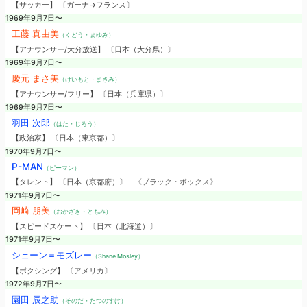
【サッカー】 〔ガーナ→フランス〕
1969年9月7日〜
工藤 真由美
（くどう・まゆみ）
【アナウンサー/大分放送】 〔日本（大分県）〕
1969年9月7日〜
慶元 まさ美
（けいもと・まさみ）
【アナウンサー/フリー】 〔日本（兵庫県）〕
1969年9月7日〜
羽田 次郎
（はた・じろう）
【政治家】 〔日本（東京都）〕
1970年9月7日〜
P-MAN
（ピーマン）
【タレント】 〔日本（京都府）〕
《ブラック・ボックス》
1971年9月7日〜
岡崎 朋美
（おかざき・ともみ）
【スピードスケート】 〔日本（北海道）〕
1971年9月7日〜
シェーン＝モズレー
（Shane Mosley）
【ボクシング】 〔アメリカ〕
1972年9月7日〜
園田 辰之助
（そのだ・たつのすけ）