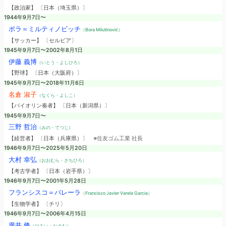
【政治家】 〔日本（埼玉県）〕
1944年9月7日〜
ボラ＝ミルティノビッチ
（Bora Milutinović）
【サッカー】 〔セルビア〕
1945年9月7日〜2002年8月1日
伊藤 義博
（いとう・よしひろ）
【野球】 〔日本（大阪府）〕
1945年9月7日〜2018年11月6日
名倉 淑子
（なくら・よしこ）
【バイオリン奏者】 〔日本（新潟県）〕
1945年9月7日〜
三野 哲治
（みの・てつじ）
【経営者】 〔日本（兵庫県）〕
※住友ゴム工業 社長
1946年9月7日〜2025年5月20日
大村 幸弘
（おおむら・さちひろ）
【考古学者】 〔日本（岩手県）〕
1946年9月7日〜2001年5月28日
フランシスコ＝バレーラ
（Francisco Javier Varela Garcia）
【生物学者】 〔チリ〕
1946年9月7日〜2006年4月15日
廣井 脩
（ひろい・おさむ）