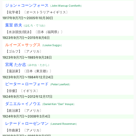
ジョン＝コーンフォース
（John Warcup Cornforth）
【化学者】 〔オーストラリア→イギリス〕
1917年9月7日〜2005年10月30日
葉室 鉄夫
（はむろ・てつお）
【水泳競技/競泳】 〔日本（福岡県）〕
1923年9月7日〜2015年8月6日
ルイーズ＝サッグス
（Louise Suggs）
【ゴルフ】 〔アメリカ〕
1923年9月7日〜1985年9月28日
宮尾 たか志
（みやお・たかし）
【漫談家】 〔日本（東京都）〕
1923年9月7日〜1984年12月24日
ピーター＝ローフォード
（Peter Lawford）
【俳優】 〔イギリス〕
1924年9月7日〜2012年12月17日
ダニエル＝イノウエ
（Daniel Ken “Dan” Inouye）
【政治家】 〔アメリカ〕
1924年9月7日〜2008年3月4日
レナード＝ローゼンマン
（Leonard Rosenman）
【作曲家】 〔アメリカ〕