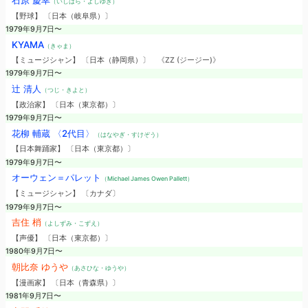
石原 慶幸
（いしはら・よしゆき）
【野球】 〔日本（岐阜県）〕
1979年9月7日〜
KYAMA
（きゃま）
【ミュージシャン】 〔日本（静岡県）〕
《ZZ (ジージー)》
1979年9月7日〜
辻 清人
（つじ・きよと）
【政治家】 〔日本（東京都）〕
1979年9月7日〜
花柳 輔蔵 〈2代目〉
（はなやぎ・すけぞう）
【日本舞踊家】 〔日本（東京都）〕
1979年9月7日〜
オーウェン＝パレット
（Michael James Owen Pallett）
【ミュージシャン】 〔カナダ〕
1979年9月7日〜
吉住 梢
（よしずみ・こずえ）
【声優】 〔日本（東京都）〕
1980年9月7日〜
朝比奈 ゆうや
（あさひな・ゆうや）
【漫画家】 〔日本（青森県）〕
1981年9月7日〜