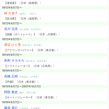
【漫画家】 〔日本（島根県）〕
1972年9月7日〜
林 久美子
（はやし・くみこ）
【政治家】 〔日本（滋賀県）〕
1972年9月7日〜
吉川 元浩
（よしかわ・もとひろ）
【競艇（ボートレース）】 〔日本（兵庫県）〕
1972年9月7日〜
渡辺 ひと美
（わたなべ・ひとみ）
【アナウンサー/フリー】 〔日本（東京都）〕
1973年9月7日〜
灰村 キヨタカ
（はいむら・きよたか）
【イラストレーター】 〔日本（広島県）〕
1974年9月7日〜
高橋 広樹
（たかはし・ひろき）
【声優】 〔日本（東京都）〕
1975年9月7日〜2007年10月7日
阿部 典史
（あべ・のりふみ）
【オートバイレーサー】 〔日本（東京都）〕
1976年9月7日〜
篠原 貴行
（しのはら・たかゆき）