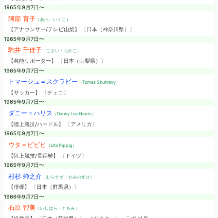
1965年9月7日〜
阿部 育子
（あべ・いくこ）
【アナウンサー/テレビ山梨】 〔日本（神奈川県）〕
1965年9月7日〜
駒井 千佳子
（こまい・ちかこ）
【芸能リポーター】 〔日本（山梨県）〕
1965年9月7日〜
トマーシュ＝スクラビー
（Tomas Skuhravy）
【サッカー】 〔チェコ〕
1965年9月7日〜
ダニー＝ハリス
（Danny Lee Harris）
【陸上競技/ハードル】 〔アメリカ〕
1965年9月7日〜
ウタ＝ピピヒ
（Uta Pippig）
【陸上競技/長距離】 〔ドイツ〕
1965年9月7日〜
村杉 蝉之介
（むらすぎ・せみのすけ）
【俳優】 〔日本（群馬県）〕
1966年9月7日〜
石原 智美
（いしはら・ともみ）