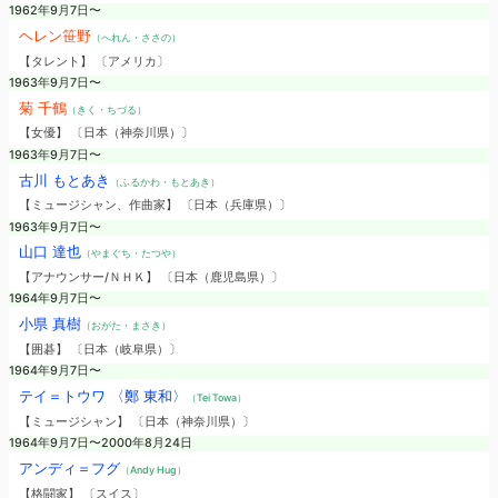
1962年9月7日〜
ヘレン笹野
（へれん・ささの）
【タレント】 〔アメリカ〕
1963年9月7日〜
菊 千鶴
（きく・ちづる）
【女優】 〔日本（神奈川県）〕
1963年9月7日〜
古川 もとあき
（ふるかわ・もとあき）
【ミュージシャン、作曲家】 〔日本（兵庫県）〕
1963年9月7日〜
山口 達也
（やまぐち・たつや）
【アナウンサー/ＮＨＫ】 〔日本（鹿児島県）〕
1964年9月7日〜
小県 真樹
（おがた・まさき）
【囲碁】 〔日本（岐阜県）〕
1964年9月7日〜
テイ＝トウワ 〈鄭 東和〉
（Tei Towa）
【ミュージシャン】 〔日本（神奈川県）〕
1964年9月7日〜2000年8月24日
アンディ＝フグ
（Andy Hug）
【格闘家】 〔スイス〕