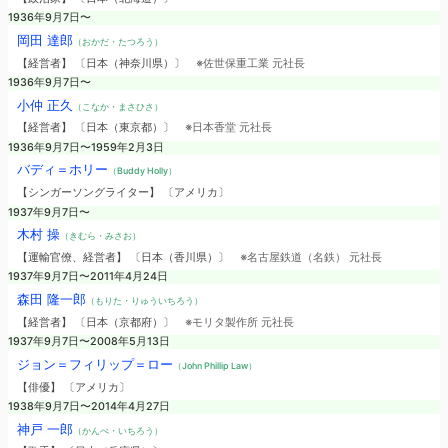
1936年9月7日〜
岡田 達郎
（おかだ・たつろう）
【経営者】 〔日本（神奈川県）〕
※佐世保重工業 元社長
1936年9月7日〜
小仲 正久
（こなか・まさひさ）
【経営者】 〔日本（東京都）〕
※日本香堂 元社長
1936年9月7日〜1959年2月3日
バディ＝ホリー
（Buddy Holly）
【シンガーソングライター】 〔アメリカ〕
1937年9月7日〜
木村 操
（きむら・みさお）
【運輸官僚、経営者】 〔日本（香川県）〕
※名古屋鉄道（名鉄） 元社長
1937年9月7日〜2011年4月24日
森田 隆一郎
（もりた・りゅういちろう）
【経営者】 〔日本（京都府）〕
※モリタ製作所 元社長
1937年9月7日〜2008年5月13日
ジョン＝フィリップ＝ロー
（John Phillip Law）
【俳優】 〔アメリカ〕
1938年9月7日〜2014年4月27日
神戸 一郎
（かんべ・いちろう）