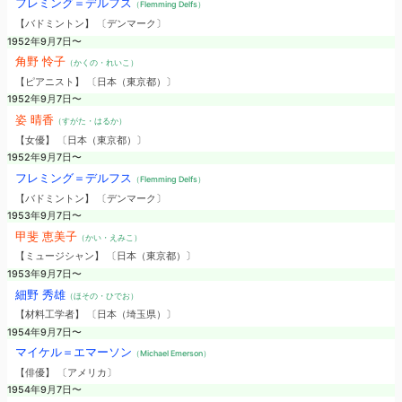
フレミング＝デルフス
（Flemming Delfs）
【バドミントン】 〔デンマーク〕
1952年9月7日〜
角野 怜子
（かくの・れいこ）
【ピアニスト】 〔日本（東京都）〕
1952年9月7日〜
姿 晴香
（すがた・はるか）
【女優】 〔日本（東京都）〕
1952年9月7日〜
フレミング＝デルフス
（Flemming Delfs）
【バドミントン】 〔デンマーク〕
1953年9月7日〜
甲斐 恵美子
（かい・えみこ）
【ミュージシャン】 〔日本（東京都）〕
1953年9月7日〜
細野 秀雄
（ほその・ひでお）
【材料工学者】 〔日本（埼玉県）〕
1954年9月7日〜
マイケル＝エマーソン
（Michael Emerson）
【俳優】 〔アメリカ〕
1954年9月7日〜