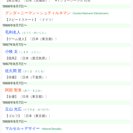
【経営者】 〔日本（茨城県）〕
※ドクターシーラボ 社長
1966年9月7日〜
グンダ＝ニーマン＝シュティルネマン
（Gunda Niemann Stirnemann）
【スピードスケート】 〔ドイツ〕
1966年9月7日〜
毛利名人
（もうり・めいじん）
【ゲーム達人】 〔日本（東京都）〕
1967年9月7日〜
小牧 太
（こまき・ふとし）
【競馬】 〔日本（鹿児島県）〕
1967年9月7日〜
佐久間 哲
（さくま・さとる）
【俳優】 〔日本（千葉県）〕
1968年9月7日〜
阿部 聖美
（あべ・きよみ）
【女優】 〔日本（東京都）〕
1968年9月7日〜
立山 光広
（たてやま・みつひろ）
【ゴルフ】 〔日本（東京都）〕
1968年9月7日〜
マルセル＝デサイー
（Marcel Desailly）