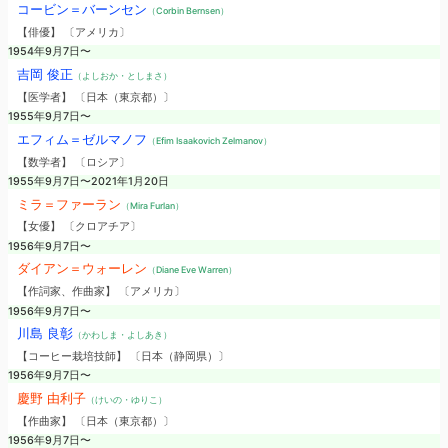
コービン＝バーンセン
（Corbin Bernsen）
【俳優】 〔アメリカ〕
1954年9月7日〜
吉岡 俊正
（よしおか・としまさ）
【医学者】 〔日本（東京都）〕
1955年9月7日〜
エフィム＝ゼルマノフ
（Efim Isaakovich Zelmanov）
【数学者】 〔ロシア〕
1955年9月7日〜2021年1月20日
ミラ＝ファーラン
（Mira Furlan）
【女優】 〔クロアチア〕
1956年9月7日〜
ダイアン＝ウォーレン
（Diane Eve Warren）
【作詞家、作曲家】 〔アメリカ〕
1956年9月7日〜
川島 良彰
（かわしま・よしあき）
【コーヒー栽培技師】 〔日本（静岡県）〕
1956年9月7日〜
慶野 由利子
（けいの・ゆりこ）
【作曲家】 〔日本（東京都）〕
1956年9月7日〜