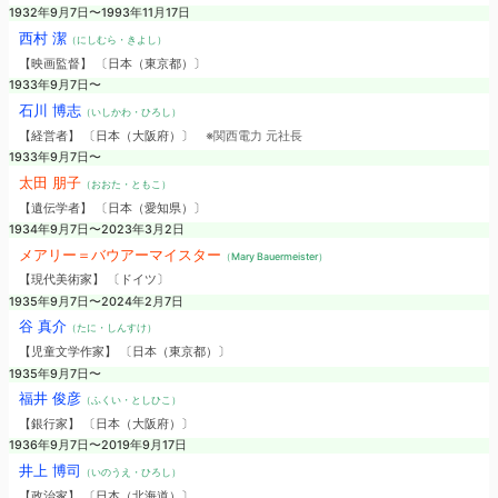
1932年9月7日〜1993年11月17日
西村 潔
（にしむら・きよし）
【映画監督】 〔日本（東京都）〕
1933年9月7日〜
石川 博志
（いしかわ・ひろし）
【経営者】 〔日本（大阪府）〕
※関西電力 元社長
1933年9月7日〜
太田 朋子
（おおた・ともこ）
【遺伝学者】 〔日本（愛知県）〕
1934年9月7日〜2023年3月2日
メアリー＝バウアーマイスター
（Mary Bauermeister）
【現代美術家】 〔ドイツ〕
1935年9月7日〜2024年2月7日
谷 真介
（たに・しんすけ）
【児童文学作家】 〔日本（東京都）〕
1935年9月7日〜
福井 俊彦
（ふくい・としひこ）
【銀行家】 〔日本（大阪府）〕
1936年9月7日〜2019年9月17日
井上 博司
（いのうえ・ひろし）
【政治家】 〔日本（北海道）〕