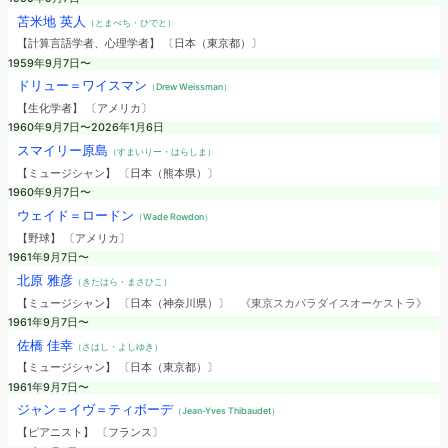
苫米地 英人
（とまべち・ひでと）
【計算言語学者、心理学者】 〔日本（東京都）〕
1959年9月7日〜
ドリュー＝ワイスマン
（Drew Weissman）
【生化学者】 〔アメリカ〕
1960年9月7日〜2026年1月6日
スマイリー原島
（すまいりー・はらしま）
【ミュージシャン】 〔日本（熊本県）〕
1960年9月7日〜
ウェイド＝ロードン
（Wade Rowdon）
【野球】 〔アメリカ〕
1961年9月7日〜
北原 雅彦
（きたはら・まさひこ）
【ミュージシャン】 〔日本（神奈川県）〕
《東京スカパラダイスオーケストラ》
1961年9月7日〜
佐橋 佳幸
（さはし・よしゆき）
【ミュージシャン】 〔日本（東京都）〕
1961年9月7日〜
ジャン＝イヴ＝ティボーデ
（Jean-Yves Thibaudet）
【ピアニスト】 〔フランス〕