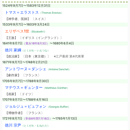
1524年9月7日〜1583年12月31日
トマス＝エラストス
（Thomas Erastus）
【神学者、医師】 〔スイス〕
1533年9月7日〜1603年3月24日
エリザベス1世
（Elizabeth I）
【王族】 〔イギリス（イングランド）〕
1641年9月7日
（寛永18年8月3日）
〜1680年6月4日
徳川 家綱
（とくがわ・いえつな）
【政治家】 〔日本（東京都）〕
※江戸幕府 第4代将軍
1671年9月7日〜1748年2月21日
アントワーヌ＝ダンシェ
（Antoine Danchet）
【劇作家】 〔フランス〕
1705年9月7日〜1788年9月30日
マテウス＝ギュンター
（Matthäus Günther）
【画家】 〔ドイツ〕
1707年9月7日〜1788年4月16日
ジョルジュ＝ビュフォン
（Georges Buffon）
【博物学者】 〔フランス〕
1721年9月7日
（享保6年閏7月16日）
〜1765年1月13日
徳川 宗尹
（とくがわ・むねただ）