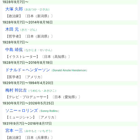
1928年9月7日〜
大塚 久郎
（おおつか・ひさお）
【政治家】 〔日本（新潟県）〕
1928年9月7日〜2014年8月16日
木田 元
（きだ・げん）
【哲学者】 〔日本（新潟県）〕
1928年9月7日〜
中島 靖侃
（なかじま・せいかん）
【イラストレーター】 〔日本（高知県）〕
1928年9月7日〜2016年8月19日
ドナルド＝ヘンダーソン
（Donald Ainslie Henderson）
【医学者】 〔アメリカ〕
1929年9月7日〜1994年4月20日
梅村 幹比古
（うめむら・みきひこ）
【テレビ・プロデューサー】 〔日本（愛知県）〕
1930年9月7日〜2026年5月25日
ソニー＝ロリンズ
（Sonny Rollins）
【ミュージシャン】 〔アメリカ〕
1931年9月7日〜2016年8月17日
宮本 一三
（みやもと・いちぞう）
【政治家】 〔日本（兵庫県）〕