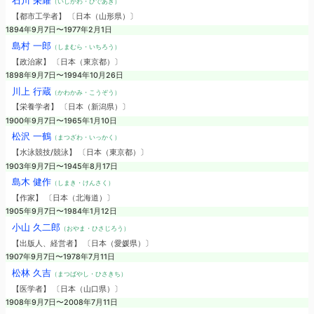
石川 栄耀
（いしかわ・ひであき）
【都市工学者】 〔日本（山形県）〕
1894年9月7日〜1977年2月1日
島村 一郎
（しまむら・いちろう）
【政治家】 〔日本（東京都）〕
1898年9月7日〜1994年10月26日
川上 行蔵
（かわかみ・こうぞう）
【栄養学者】 〔日本（新潟県）〕
1900年9月7日〜1965年1月10日
松沢 一鶴
（まつざわ・いっかく）
【水泳競技/競泳】 〔日本（東京都）〕
1903年9月7日〜1945年8月17日
島木 健作
（しまき・けんさく）
【作家】 〔日本（北海道）〕
1905年9月7日〜1984年1月12日
小山 久二郎
（おやま・ひさじろう）
【出版人、経営者】 〔日本（愛媛県）〕
1907年9月7日〜1978年7月11日
松林 久吉
（まつばやし・ひさきち）
【医学者】 〔日本（山口県）〕
1908年9月7日〜2008年7月11日