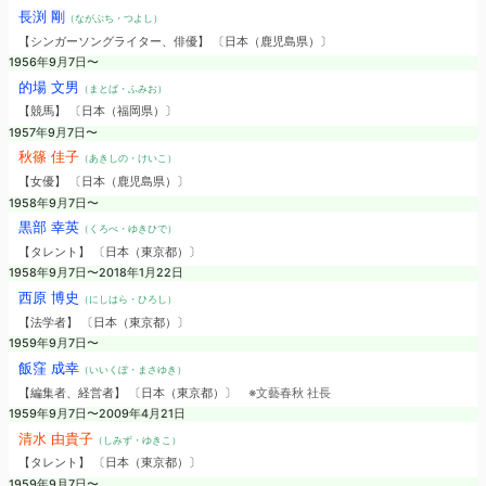
長渕 剛
（ながぶち・つよし）
【シンガーソングライター、俳優】 〔日本（鹿児島県）〕
1956年9月7日〜
的場 文男
（まとば・ふみお）
【競馬】 〔日本（福岡県）〕
1957年9月7日〜
秋篠 佳子
（あきしの・けいこ）
【女優】 〔日本（鹿児島県）〕
1958年9月7日〜
黒部 幸英
（くろべ・ゆきひで）
【タレント】 〔日本（東京都）〕
1958年9月7日〜2018年1月22日
西原 博史
（にしはら・ひろし）
【法学者】 〔日本（東京都）〕
1959年9月7日〜
飯窪 成幸
（いいくぼ・まさゆき）
【編集者、経営者】 〔日本（東京都）〕
※文藝春秋 社長
1959年9月7日〜2009年4月21日
清水 由貴子
（しみず・ゆきこ）
【タレント】 〔日本（東京都）〕
1959年9月7日〜