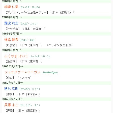
1961年9月7日〜
楢崎 仁美
（ならざき・ひとみ）
【アナウンサー/中国放送→フリー】 〔日本（広島県）〕
1961年9月7日〜
難波 功士
（なんば・こうじ）
【社会学者】 〔日本（大阪府）〕
1961年9月7日〜
檜原 麻希
（ひはら・まき）
【経営者】 〔日本（東京都）〕
※ニッポン放送 社長
1961年9月7日〜
ふくやま けいこ
（ふくやま・けいこ）
【漫画家】 〔日本（東京都）〕
1962年9月7日〜
ジェニファー＝イーガン
（Jennifer Egan）
【作家】 〔アメリカ〕
1962年9月7日〜
柄沢 次郎
（からさわ・じろう）
【俳優】 〔日本（東京都）〕
1962年9月7日〜
兵藤 まこ
（ひょうどう・まこ）
【声優】 〔日本（東京都）〕