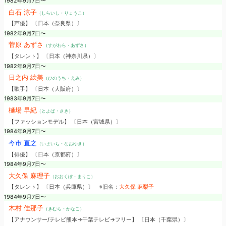
1982年9月7日〜
白石 涼子
（しらいし・りょうこ）
【声優】 〔日本（奈良県）〕
1982年9月7日〜
菅原 あずさ
（すがわら・あずさ）
【タレント】 〔日本（神奈川県）〕
1982年9月7日〜
日之内 絵美
（ひのうち・えみ）
【歌手】 〔日本（大阪府）〕
1983年9月7日〜
樋場 早紀
（とよば・さき）
【ファッションモデル】 〔日本（宮城県）〕
1984年9月7日〜
今市 直之
（いまいち・なおゆき）
【俳優】 〔日本（京都府）〕
1984年9月7日〜
大久保 麻理子
（おおくぼ・まりこ）
【タレント】 〔日本（兵庫県）〕
※旧名：
大久保 麻梨子
1984年9月7日〜
木村 佳那子
（きむら・かなこ）
【アナウンサー/テレビ熊本→千葉テレビ→フリー】 〔日本（千葉県）〕