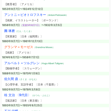
【教育者】 〔アメリカ〕
1853年9月7日〜1924年12月12日
アントニ＝ピオトロフスキー
（Antoni Piotrowski）
【画家、イラストレーター】 〔ポーランド〕
1858年9月7日
（安政5年8月1日）
〜1932年3月5日
團 琢磨
（だん・たくま）
【実業家】 〔日本（福岡県）〕
1860年9月7日〜1961年12月13日
グランマ＝モーゼス
（Grandma Moses）
【画家】 〔アメリカ〕
1874年9月7日〜1958年7月1日
アルベルト＝ツルグレン
（Hugo Albert Tullgren）
【動物学者】 〔スウェーデン〕
1888年9月7日〜1970年1月9日
佐久間 鼎
（さくま・かなえ）
【心理学者、言語学者】 〔日本（千葉県）〕
1892年9月7日〜1978年3月8日
桂 文治 〈9代目〉
（かつら・ぶんじ）
【落語家】 〔日本（東京都）〕
1893年9月7日〜1955年9月25日