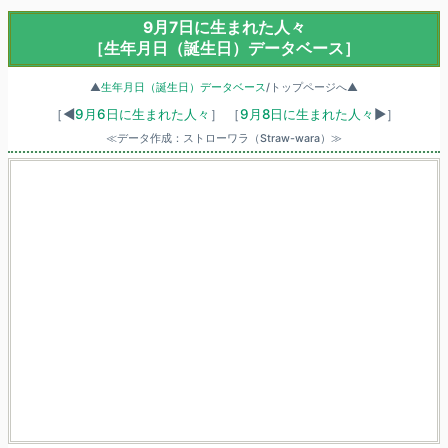
9月7日に生まれた人々
［生年月日（誕生日）データベース］
▲
生年月日（誕生日）データベース
/トップページへ▲
［◀
9月6日に生まれた人々
］
［
9月8日に生まれた人々
▶］
≪データ作成：ストローワラ（Straw-wara）≫