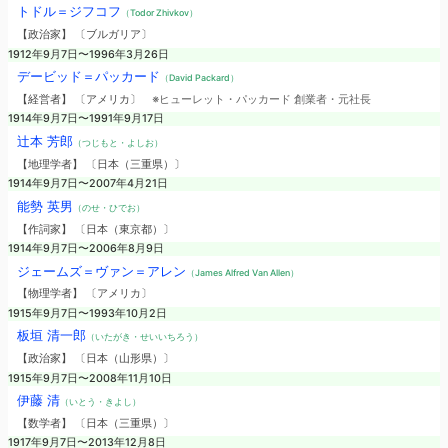
トドル＝ジフコフ
（Todor Zhivkov）
【政治家】 〔ブルガリア〕
1912年9月7日〜1996年3月26日
デービッド＝パッカード
（David Packard）
【経営者】 〔アメリカ〕
※ヒューレット・パッカード 創業者・元社長
1914年9月7日〜1991年9月17日
辻本 芳郎
（つじもと・よしお）
【地理学者】 〔日本（三重県）〕
1914年9月7日〜2007年4月21日
能勢 英男
（のせ・ひでお）
【作詞家】 〔日本（東京都）〕
1914年9月7日〜2006年8月9日
ジェームズ＝ヴァン＝アレン
（James Alfred Van Allen）
【物理学者】 〔アメリカ〕
1915年9月7日〜1993年10月2日
板垣 清一郎
（いたがき・せいいちろう）
【政治家】 〔日本（山形県）〕
1915年9月7日〜2008年11月10日
伊藤 清
（いとう・きよし）
【数学者】 〔日本（三重県）〕
1917年9月7日〜2013年12月8日