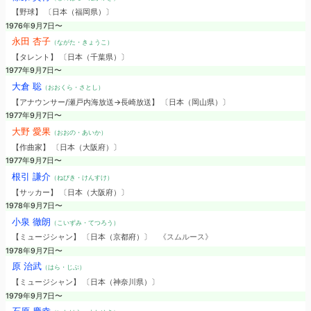
【野球】 〔日本（福岡県）〕
1976年9月7日〜
永田 杏子
（ながた・きょうこ）
【タレント】 〔日本（千葉県）〕
1977年9月7日〜
大倉 聡
（おおくら・さとし）
【アナウンサー/瀬戸内海放送→長崎放送】 〔日本（岡山県）〕
1977年9月7日〜
大野 愛果
（おおの・あいか）
【作曲家】 〔日本（大阪府）〕
1977年9月7日〜
根引 謙介
（ねびき・けんすけ）
【サッカー】 〔日本（大阪府）〕
1978年9月7日〜
小泉 徹朗
（こいずみ・てつろう）
【ミュージシャン】 〔日本（京都府）〕
《スムルース》
1978年9月7日〜
原 治武
（はら・じぶ）
【ミュージシャン】 〔日本（神奈川県）〕
1979年9月7日〜