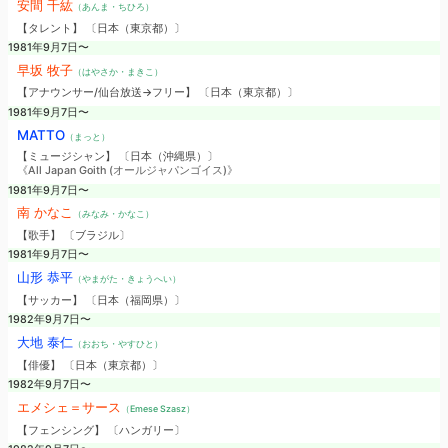
安間 千紘
（あんま・ちひろ）
【タレント】 〔日本（東京都）〕
1981年9月7日〜
早坂 牧子
（はやさか・まきこ）
【アナウンサー/仙台放送→フリー】 〔日本（東京都）〕
1981年9月7日〜
MATTO
（まっと）
【ミュージシャン】 〔日本（沖縄県）〕
《All Japan Goith (オールジャパンゴイス)》
1981年9月7日〜
南 かなこ
（みなみ・かなこ）
【歌手】 〔ブラジル〕
1981年9月7日〜
山形 恭平
（やまがた・きょうへい）
【サッカー】 〔日本（福岡県）〕
1982年9月7日〜
大地 泰仁
（おおち・やすひと）
【俳優】 〔日本（東京都）〕
1982年9月7日〜
エメシェ＝サース
（Emese Szasz）
【フェンシング】 〔ハンガリー〕