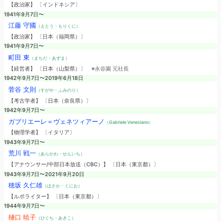
【政治家】 〔インドネシア〕
1941年9月7日〜
江藤 守國
（えとう・もりくに）
【政治家】 〔日本（福岡県）〕
1941年9月7日〜
町田 東
（まちだ・あずま）
【経営者】 〔日本（山梨県）〕
※永谷園 元社長
1942年9月7日〜2019年6月18日
菅谷 文則
（すがや・ふみのり）
【考古学者】 〔日本（奈良県）〕
1942年9月7日〜
ガブリエーレ＝ヴェネツィアーノ
（Gabriele Veneziano）
【物理学者】 〔イタリア〕
1943年9月7日〜
荒川 戦一
（あらかわ・せんいち）
【アナウンサー/中部日本放送（CBC）】 〔日本（東京都）〕
1943年9月7日〜2021年9月20日
穂坂 久仁雄
（ほさか・くにお）
【ルポライター】 〔日本（東京都）〕
1944年9月7日〜
樋口 暁子
（ひぐち・あきこ）