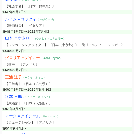
【社会学者】 〔日本（群馬県）〕
1947年9月7日〜
ルイジ＝コッツィ
（Luigi Cozzi）
【映画監督】 〔イタリア〕
1948年9月7日〜2022年7月4日
山本 コウタロー
（やまもと・こうたろー）
【シンガーソングライター】 〔日本（東京都）〕
元《ソルティー・シュガー》
1949年9月7日〜
グロリア＝ゲイナー
（Gloria Gaynor）
【歌手】 〔アメリカ〕
1949年9月7日〜
三浦 道子
（みうら・みちこ）
【工学者】 〔日本（広島県）〕
1950年9月7日〜2025年8月19日
河本 三郎
（こうもと・さぶろう）
【政治家】 〔日本（大阪府）〕
1951年9月7日〜
マーク＝アイシャム
（Mark Isham）
【ミュージシャン】 〔アメリカ〕
1951年9月7日〜