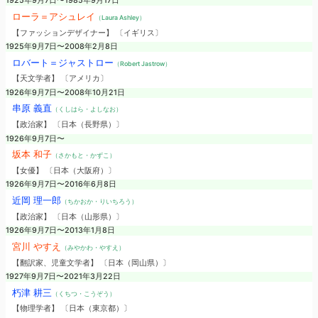
1925年9月7日〜1985年9月17日
ローラ＝アシュレイ
（Laura Ashley）
【ファッションデザイナー】 〔イギリス〕
1925年9月7日〜2008年2月8日
ロバート＝ジャストロー
（Robert Jastrow）
【天文学者】 〔アメリカ〕
1926年9月7日〜2008年10月21日
串原 義直
（くしはら・よしなお）
【政治家】 〔日本（長野県）〕
1926年9月7日〜
坂本 和子
（さかもと・かずこ）
【女優】 〔日本（大阪府）〕
1926年9月7日〜2016年6月8日
近岡 理一郎
（ちかおか・りいちろう）
【政治家】 〔日本（山形県）〕
1926年9月7日〜2013年1月8日
宮川 やすえ
（みやかわ・やすえ）
【翻訳家、児童文学者】 〔日本（岡山県）〕
1927年9月7日〜2021年3月22日
朽津 耕三
（くちつ・こうぞう）
【物理学者】 〔日本（東京都）〕