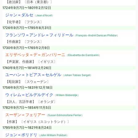
【政治家】 〔日本（東京都）〕
1724年9月7日〜1801年2月12日
ジャン＝ダルセ
（Jean d'Arcet）
【化学者】 〔フランス〕
1726年9月7日〜1795年8月31日
フランソワ＝アンドレ＝フィリドール
（François-André Danican Philidor）
【作曲家】 〔フランス〕
1730年9月7日〜1765年2月9日
エリザベッタ＝デ＝ガンバリーニ
（Elisabetta de Gambarini）
【声楽家、作曲家】 〔イギリス〕
1740年9月7日〜1814年2月26日
ユーハン＝トビアス＝セルゲル
（Johan Tobias Sergel）
【彫刻家】 〔スウェーデン〕
1756年9月7日〜1831年12月18日
ウィレム＝ビルデルデイク
（Willem Bilderdijk）
【詩人、言語学者】 〔オランダ〕
1782年9月7日〜1854年11月5日
スーザン＝フェリアー
（Susan Edmonstone Ferrier）
【作家】 〔イギリス（スコットランド）〕
1795年9月7日〜1821年8月24日
ジョン＝ポリドリ
（John William Polidori）