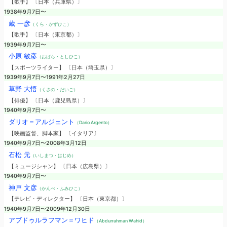
【歌手】 〔日本（兵庫県）〕
1938年9月7日〜
蔵 一彦
（くら・かずひこ）
【歌手】 〔日本（東京都）〕
1939年9月7日〜
小原 敏彦
（おばら・としひこ）
【スポーツライター】 〔日本（埼玉県）〕
1939年9月7日〜1991年2月27日
草野 大悟
（くさの・だいご）
【俳優】 〔日本（鹿児島県）〕
1940年9月7日〜
ダリオ＝アルジェント
（Dario Argento）
【映画監督、脚本家】 〔イタリア〕
1940年9月7日〜2008年3月12日
石松 元
（いしまつ・はじめ）
【ミュージシャン】 〔日本（広島県）〕
1940年9月7日〜
神戸 文彦
（かんべ・ふみひこ）
【テレビ・ディレクター】 〔日本（東京都）〕
1940年9月7日〜2009年12月30日
アブドゥルラフマン＝ワヒド
（Abdurrahman Wahid）