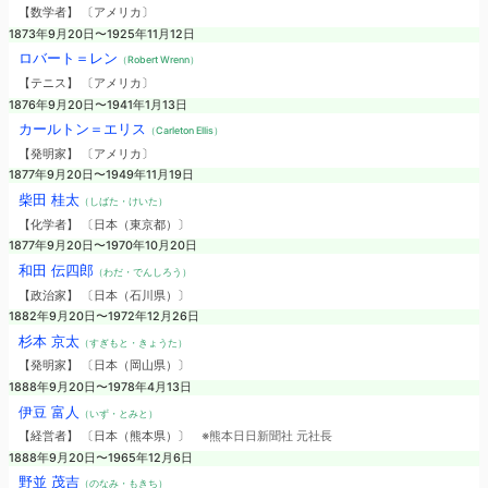
【数学者】 〔アメリカ〕
1873年9月20日〜1925年11月12日
ロバート＝レン
（Robert Wrenn）
【テニス】 〔アメリカ〕
1876年9月20日〜1941年1月13日
カールトン＝エリス
（Carleton Ellis）
【発明家】 〔アメリカ〕
1877年9月20日〜1949年11月19日
柴田 桂太
（しばた・けいた）
【化学者】 〔日本（東京都）〕
1877年9月20日〜1970年10月20日
和田 伝四郎
（わだ・でんしろう）
【政治家】 〔日本（石川県）〕
1882年9月20日〜1972年12月26日
杉本 京太
（すぎもと・きょうた）
【発明家】 〔日本（岡山県）〕
1888年9月20日〜1978年4月13日
伊豆 富人
（いず・とみと）
【経営者】 〔日本（熊本県）〕
※熊本日日新聞社 元社長
1888年9月20日〜1965年12月6日
野並 茂吉
（のなみ・もきち）