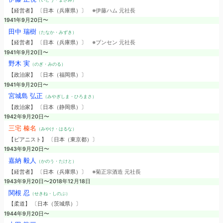
【経営者】 〔日本（兵庫県）〕
※伊藤ハム 元社長
1941年9月20日〜
田中 瑞樹
（たなか・みずき）
【経営者】 〔日本（兵庫県）〕
※ブンセン 元社長
1941年9月20日〜
野木 実
（のぎ・みのる）
【政治家】 〔日本（福岡県）〕
1941年9月20日〜
宮城島 弘正
（みやぎしま・ひろまさ）
【政治家】 〔日本（静岡県）〕
1942年9月20日〜
三宅 榛名
（みやけ・はるな）
【ピアニスト】 〔日本（東京都）〕
1943年9月20日〜
嘉納 毅人
（かのう・たけと）
【経営者】 〔日本（兵庫県）〕
※菊正宗酒造 元社長
1943年9月20日〜2018年12月18日
関根 忍
（せきね・しのぶ）
【柔道】 〔日本（茨城県）〕
1944年9月20日〜