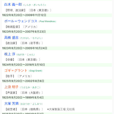
白木 義一郎
（しらき・ぎいちろう）
【野球、政治家】 〔日本（東京都）〕
1922年9月20日〜2009年11月12日
ポール＝ウェンドコス
（Paul Wendkos）
【映画監督】 〔アメリカ〕
1923年9月20日〜2007年8月23日
高橋 盛吉
（たかはし・もりよし）
【政治家】 〔日本（岩手県）〕
1923年9月20日〜2005年10月24日
根上 淳
（ねがみ・じゅん）
【俳優】 〔日本（東京都）〕
1924年9月20日〜2016年3月10日
ゴギ＝グラント
（Gogi Grant）
【歌手】 〔アメリカ〕
1925年9月20日〜2002年8月6日
上浪 明子
（うえなみ・あきこ）
【声楽家】 〔日本（大阪府）〕
1925年9月20日〜1999年8月4日
大塚 芳満
（おおつか・よしみつ）
【経営者】 〔日本（徳島県）〕
※大塚製薬工場 元社長