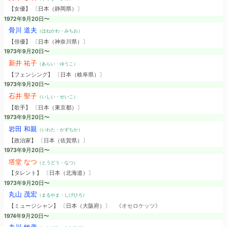
【女優】 〔日本（静岡県）〕
1972年9月20日〜
骨川 道夫
（ほねかわ・みちお）
【俳優】 〔日本（神奈川県）〕
1973年9月20日〜
新井 祐子
（あらい・ゆうこ）
【フェンシング】 〔日本（岐阜県）〕
1973年9月20日〜
石井 聖子
（いしい・せいこ）
【歌手】 〔日本（東京都）〕
1973年9月20日〜
岩田 和親
（いわた・かずちか）
【政治家】 〔日本（佐賀県）〕
1973年9月20日〜
塔堂 なつ
（とうどう・なつ）
【タレント】 〔日本（北海道）〕
1973年9月20日〜
丸山 茂宏
（まるやま・しげひろ）
【ミュージシャン】 〔日本（大阪府）〕
《オセロケッツ》
1974年9月20日〜