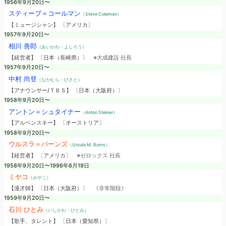
1956年9月20日〜
スティーブ＝コールマン
（Steve Coleman）
【ミュージシャン】 〔アメリカ〕
1957年9月20日〜
相川 善郎
（あいかわ・よしろう）
【経営者】 〔日本（長崎県）〕
※大成建設 社長
1957年9月20日〜
中村 尚登
（なかむら・ひさと）
【アナウンサー/ＴＢＳ】 〔日本（大阪府）〕
1958年9月20日〜
アントン＝シュタイナー
（Anton Steiner）
【アルペンスキー】 〔オーストリア〕
1958年9月20日〜
ウルスラ＝バーンズ
（Ursula M. Burns）
【経営者】 〔アメリカ〕
※ゼロックス 社長
1958年9月20日〜1996年6月19日
ミヤコ
（みやこ）
【漫才師】 〔日本（大阪府）〕
《非常階段》
1959年9月20日〜
石川 ひとみ
（いしかわ・ひとみ）
【歌手、タレント】 〔日本（愛知県）〕