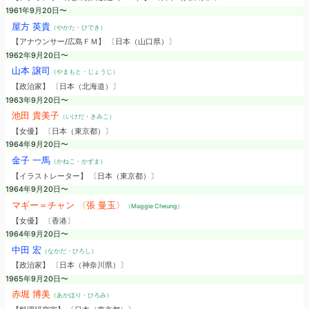
1961年9月20日〜
屋方 英貴
（やかた・ひでき）
【アナウンサー/広島ＦＭ】 〔日本（山口県）〕
1962年9月20日〜
山本 譲司
（やまもと・じょうじ）
【政治家】 〔日本（北海道）〕
1963年9月20日〜
池田 貴美子
（いけだ・きみこ）
【女優】 〔日本（東京都）〕
1964年9月20日〜
金子 一馬
（かねこ・かずま）
【イラストレーター】 〔日本（東京都）〕
1964年9月20日〜
マギー＝チャン 〈張 曼玉〉
（Maggie Cheung）
【女優】 〔香港〕
1964年9月20日〜
中田 宏
（なかだ・ひろし）
【政治家】 〔日本（神奈川県）〕
1965年9月20日〜
赤堀 博美
（あかほり・ひろみ）