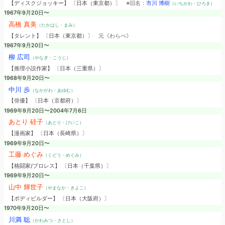
【ディスクジョッキー】 〔日本（東京都）〕
※旧名：
市川 博樹
（いちかわ・ひろき）
1967年9月20日〜
高橋 真美
（たかはし・まみ）
【タレント】 〔日本（東京都）〕
元《わらべ》
1967年9月20日〜
柳 広司
（やなぎ・こうじ）
【推理小説作家】 〔日本（三重県）〕
1968年9月20日〜
中川 歩
（なかがわ・あゆむ）
【俳優】 〔日本（京都府）〕
1969年9月20日〜2004年7月6日
あとり 硅子
（あとり・けいこ）
【漫画家】 〔日本（長崎県）〕
1969年9月20日〜
工藤 めぐみ
（くどう・めぐみ）
【格闘家/プロレス】 〔日本（千葉県）〕
1969年9月20日〜
山中 輝世子
（やまなか・きよこ）
【ボディビルダー】 〔日本（大阪府）〕
1970年9月20日〜
川満 聡
（かわみつ・さとし）