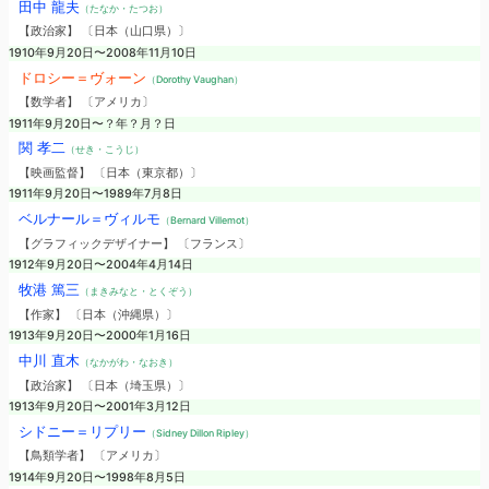
田中 龍夫
（たなか・たつお）
【政治家】 〔日本（山口県）〕
1910年9月20日〜2008年11月10日
ドロシー＝ヴォーン
（Dorothy Vaughan）
【数学者】 〔アメリカ〕
1911年9月20日〜？年？月？日
関 孝二
（せき・こうじ）
【映画監督】 〔日本（東京都）〕
1911年9月20日〜1989年7月8日
ベルナール＝ヴィルモ
（Bernard Villemot）
【グラフィックデザイナー】 〔フランス〕
1912年9月20日〜2004年4月14日
牧港 篤三
（まきみなと・とくぞう）
【作家】 〔日本（沖縄県）〕
1913年9月20日〜2000年1月16日
中川 直木
（なかがわ・なおき）
【政治家】 〔日本（埼玉県）〕
1913年9月20日〜2001年3月12日
シドニー＝リプリー
（Sidney Dillon Ripley）
【鳥類学者】 〔アメリカ〕
1914年9月20日〜1998年8月5日