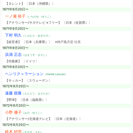
【タレント】 〔日本（沖縄県）〕
1971年9月20日〜
一ノ瀬 裕子
（いちのせ・ゆうこ）
【アナウンサー/サガテレビ→フリー】 〔日本（佐賀県）〕
1971年9月20日〜
下村 明久
（しもむら・あきひさ）
【経営者】 〔日本（兵庫県）〕
※神戸風月堂 社長
1971年9月20日〜
浜渦 正志
（はまうず・まさし）
【作曲家】 〔ドイツ〕
1971年9月20日〜
ヘンリク＝ラーション
（Henrik Larsson）
【サッカー】 〔スウェーデン〕
1972年9月20日〜
遠藤 政隆
（えんどう・まさたか）
【野球】 〔日本（福島県）〕
1972年9月20日〜
小野 優子
（おの・ゆうこ）
【アナウンサー/北海道テレビ】 〔日本（北海道）〕
1972年9月20日〜
鈴木 砂羽
（すずき・さわ）