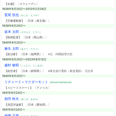
【女優】 〔スウェーデン〕
1938年9月20日〜2012年2月26日
鷲尾 悦也
（わしお・えつや）
【労働運動家】 〔日本（東京都）〕
1939年9月20日〜
坂本 太郎
（さかもと・たろう）
【映画監督】 〔日本（岡山県）〕
1940年9月20日〜
麻生 太郎
（あそう・たろう）
【政治家】 〔日本（福岡県）〕
※元・内閣総理大臣
1940年9月20日〜2023年8月13日
越村 敏昭
（こしむら・としあき）
【経営者】 〔日本（静岡県）〕
※東京急行電鉄（東急電鉄） 元社長
1940年9月20日〜
リチャード＝マクダーモット
（Richard McDermott）
【スピードスケート】 〔アメリカ〕
1941年9月20日〜
相羽 秋夫
（あいば・あきお）
【演芸評論家】 〔日本（愛知県）〕
1941年9月20日〜
伊藤 正視
（いとう・まさみ）