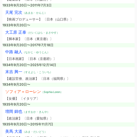
1933年9月20日〜2011年7月3日
天尾 完次
（あまお・かんじ）
【映画プロデューサー】 〔日本（山口県）〕
1933年9月20日〜
大工原 正泰
（だいくはら・まさやす）
【脚本家】 〔日本（東京都）〕
1933年9月20日〜2017年7月18日
中路 融人
（なかじ・ゆうじん）
【日本画家】 〔日本（京都府）〕
1934年9月20日〜2025年12月14日
末吉 興一
（すえよし・こういち）
【建設官僚、政治家】 〔日本（福岡県）〕
1934年9月20日〜
ソフィア＝ローレン
（Sophia Loren）
【女優】 〔イタリア〕
1935年9月20日〜
増岡 錦也
（ますおか・きんや）
【政治家】 〔日本（愛知県）〕
1935年9月20日〜2015年11月7日
美馬 大道
（みま・だいどう）