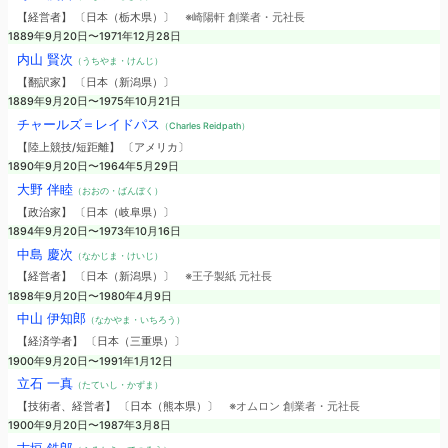
【経営者】 〔日本（栃木県）〕
※崎陽軒 創業者・元社長
1889年9月20日〜1971年12月28日
内山 賢次
（うちやま・けんじ）
【翻訳家】 〔日本（新潟県）〕
1889年9月20日〜1975年10月21日
チャールズ＝レイドパス
（Charles Reidpath）
【陸上競技/短距離】 〔アメリカ〕
1890年9月20日〜1964年5月29日
大野 伴睦
（おおの・ばんぼく）
【政治家】 〔日本（岐阜県）〕
1894年9月20日〜1973年10月16日
中島 慶次
（なかじま・けいじ）
【経営者】 〔日本（新潟県）〕
※王子製紙 元社長
1898年9月20日〜1980年4月9日
中山 伊知郎
（なかやま・いちろう）
【経済学者】 〔日本（三重県）〕
1900年9月20日〜1991年1月12日
立石 一真
（たていし・かずま）
【技術者、経営者】 〔日本（熊本県）〕
※オムロン 創業者・元社長
1900年9月20日〜1987年3月8日