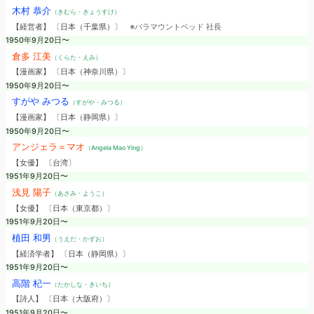
木村 恭介
（きむら・きょうすけ）
【経営者】 〔日本（千葉県）〕
※パラマウントベッド 社長
1950年9月20日〜
倉多 江美
（くらた・えみ）
【漫画家】 〔日本（神奈川県）〕
1950年9月20日〜
すがや みつる
（すがや・みつる）
【漫画家】 〔日本（静岡県）〕
1950年9月20日〜
アンジェラ＝マオ
（Angela Mao Ying）
【女優】 〔台湾〕
1951年9月20日〜
浅見 陽子
（あさみ・ようこ）
【女優】 〔日本（東京都）〕
1951年9月20日〜
植田 和男
（うえだ・かずお）
【経済学者】 〔日本（静岡県）〕
1951年9月20日〜
高階 杞一
（たかしな・きいち）
【詩人】 〔日本（大阪府）〕
1951年9月20日〜