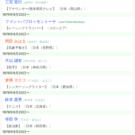
三宅 宣行
（みやけ・のりゆき）
【アナウンサー/熊本県民テレビ】 〔日本（岡山県）〕
1975年9月20日〜
ファン＝パブロ＝モントーヤ
（Juan Pablo Montoya）
【レーシングドライバー】 〔コロンビア〕
1976年9月20日〜
岡田 みはる
（おかだ・みはる）
【気象予報士】 〔日本（長野県）〕
1976年9月20日〜
片山 誠史
（かたやま・せいじ）
【歌手】 〔日本（神奈川県）〕
1976年9月20日〜
倉橋 ヨエコ
（くらはし・よえこ）
【シンガーソングライター】 〔日本（愛知県）〕
1976年9月20日〜
鈴木 貴男
（すずき・たかお）
【テニス】 〔日本（北海道）〕
1976年9月20日〜
寺田 学
（てらだ・まなぶ）
【政治家】 〔日本（秋田県）〕
1976年9月20日〜