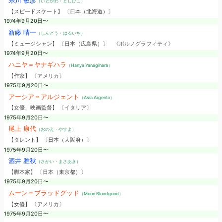
糸川 敏彦
（いとがわ・としひこ）
【スピードスケート】 〔日本（北海道）〕
1974年9月20日〜
新藤 晴一
（しんどう・はるいち）
【ミュージシャン】 〔日本（広島県）〕
《ポルノグラフィティ》
1974年9月20日〜
ハニヤ＝ヤナギハラ
（Hanya Yanagihara）
【作家】 〔アメリカ〕
1975年9月20日〜
アーシア＝アルジェント
（Asia Argento）
【女優、映画監督】 〔イタリア〕
1975年9月20日〜
尾上 康代
（おのえ・やすよ）
【タレント】 〔日本（大阪府）〕
1975年9月20日〜
酒井 雅秋
（さかい・まさあき）
【脚本家】 〔日本（東京都）〕
1975年9月20日〜
ムーン＝ブラッドグッド
（Moon Bloodgood）
【女優】 〔アメリカ〕
1975年9月20日〜