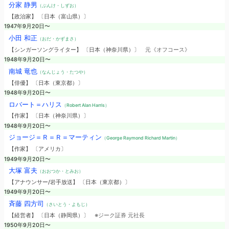
分家 静男
（ぶんけ・しずお）
【政治家】 〔日本（富山県）〕
1947年9月20日〜
小田 和正
（おだ・かずまさ）
【シンガーソングライター】 〔日本（神奈川県）〕
元《オフコース》
1948年9月20日〜
南城 竜也
（なんじょう・たつや）
【俳優】 〔日本（東京都）〕
1948年9月20日〜
ロバート＝ハリス
（Robert Alan Harris）
【作家】 〔日本（神奈川県）〕
1948年9月20日〜
ジョージ＝Ｒ＝Ｒ＝マーティン
（George Raymond Richard Martin）
【作家】 〔アメリカ〕
1949年9月20日〜
大塚 富夫
（おおつか・とみお）
【アナウンサー/岩手放送】 〔日本（東京都）〕
1949年9月20日〜
斉藤 四方司
（さいとう・よもじ）
【経営者】 〔日本（静岡県）〕
※ジーク証券 元社長
1950年9月20日〜