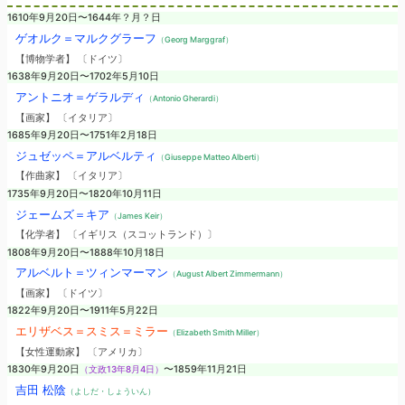
1610年9月20日〜1644年？月？日
ゲオルク＝マルクグラーフ
（Georg Marggraf）
【博物学者】 〔ドイツ〕
1638年9月20日〜1702年5月10日
アントニオ＝ゲラルディ
（Antonio Gherardi）
【画家】 〔イタリア〕
1685年9月20日〜1751年2月18日
ジュゼッペ＝アルベルティ
（Giuseppe Matteo Alberti）
【作曲家】 〔イタリア〕
1735年9月20日〜1820年10月11日
ジェームズ＝キア
（James Keir）
【化学者】 〔イギリス（スコットランド）〕
1808年9月20日〜1888年10月18日
アルベルト＝ツィンマーマン
（August Albert Zimmermann）
【画家】 〔ドイツ〕
1822年9月20日〜1911年5月22日
エリザベス＝スミス＝ミラー
（Elizabeth Smith Miller）
【女性運動家】 〔アメリカ〕
1830年9月20日
（文政13年8月4日）
〜1859年11月21日
吉田 松陰
（よしだ・しょういん）