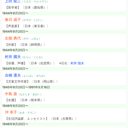
上田 龍三
（うえだ・りゅうぞう）
【医学者】 〔日本（愛知県）〕
1944年9月20日〜
春日 成子
（かすが・しげこ）
【声楽家】 〔日本（東京都）〕
1944年9月20日〜
左能 典代
（さの・ふみよ）
【作家】 〔日本（静岡県）〕
1944年9月20日〜
村井 國夫
（むらい・くにお）
【俳優、声優】 〔日本（佐賀県）〕
※旧名：
村井 国夫
1944年9月20日〜
吉橋 通夫
（よしはし・みちお）
【児童文学作家】 〔日本（岡山県）〕
1945年9月20日〜1991年5月16日
中島 葵
（なかじま・あおい）
【女優】 〔日本（熊本県）〕
1946年9月20日〜
沖 幸子
（おき・さちこ）
【生活評論家、エッセイスト】 〔日本（兵庫県）〕
1946年9月20日〜