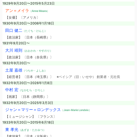
1929年9月20日〜2015年5月23日
アン＝メイラ
（Anne Meara）
【女優】 〔アメリカ〕
1930年9月20日〜2006年1月18日
田口 健二
（たぐち・けんじ）
【政治家】 〔日本（長崎県）〕
1931年9月20日〜
大川 靖則
（おおかわ・やすのり）
【政治家】 〔日本（奈良県）〕
1932年9月20日〜
土屋 嘉雄
（つちや・よしお）
【経営者】 〔日本（埼玉県）〕
※ベイシア（旧：いせや） 創業者・元社長
1932年9月20日〜2026年1月8日
中村 宏
（なかむら・ひろし）
【画家】 〔日本（静岡県）〕
1932年9月20日〜2025年3月3日
ジャン＝マリー＝ロンデックス
（Jean-Marie Londeix）
【ミュージシャン】 〔フランス〕
1933年9月20日〜2015年6月18日
東 孝光
（あずま・たかみつ）
【建築家】 〔日本（大阪府）〕