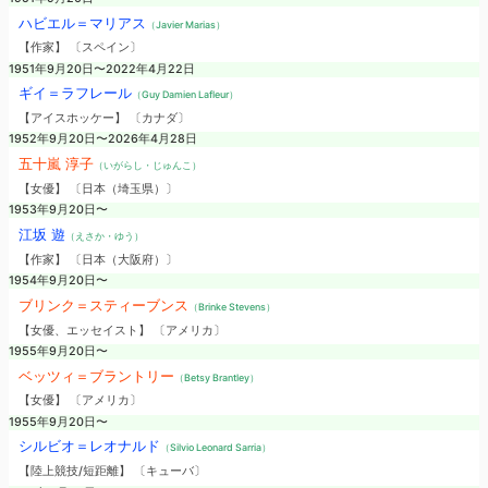
ハビエル＝マリアス
（Javier Marias）
【作家】 〔スペイン〕
1951年9月20日〜2022年4月22日
ギイ＝ラフレール
（Guy Damien Lafleur）
【アイスホッケー】 〔カナダ〕
1952年9月20日〜2026年4月28日
五十嵐 淳子
（いがらし・じゅんこ）
【女優】 〔日本（埼玉県）〕
1953年9月20日〜
江坂 遊
（えさか・ゆう）
【作家】 〔日本（大阪府）〕
1954年9月20日〜
ブリンク＝スティーブンス
（Brinke Stevens）
【女優、エッセイスト】 〔アメリカ〕
1955年9月20日〜
ベッツィ＝ブラントリー
（Betsy Brantley）
【女優】 〔アメリカ〕
1955年9月20日〜
シルビオ＝レオナルド
（Silvio Leonard Sarria）
【陸上競技/短距離】 〔キューバ〕