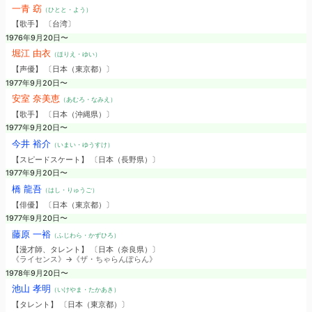
一青 窈
（ひとと・よう）
【歌手】 〔台湾〕
1976年9月20日〜
堀江 由衣
（ほりえ・ゆい）
【声優】 〔日本（東京都）〕
1977年9月20日〜
安室 奈美恵
（あむろ・なみえ）
【歌手】 〔日本（沖縄県）〕
1977年9月20日〜
今井 裕介
（いまい・ゆうすけ）
【スピードスケート】 〔日本（長野県）〕
1977年9月20日〜
橋 龍吾
（はし・りゅうご）
【俳優】 〔日本（東京都）〕
1977年9月20日〜
藤原 一裕
（ふじわら・かずひろ）
【漫才師、タレント】 〔日本（奈良県）〕
《ライセンス》→《ザ・ちゃらんぽらん》
1978年9月20日〜
池山 孝明
（いけやま・たかあき）
【タレント】 〔日本（東京都）〕