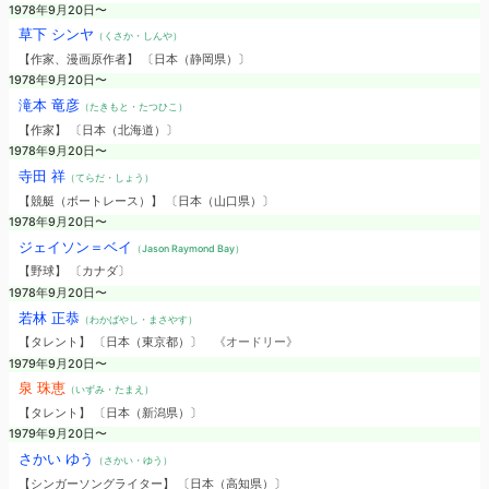
1978年9月20日〜
草下 シンヤ
（くさか・しんや）
【作家、漫画原作者】 〔日本（静岡県）〕
1978年9月20日〜
滝本 竜彦
（たきもと・たつひこ）
【作家】 〔日本（北海道）〕
1978年9月20日〜
寺田 祥
（てらだ・しょう）
【競艇（ボートレース）】 〔日本（山口県）〕
1978年9月20日〜
ジェイソン＝ベイ
（Jason Raymond Bay）
【野球】 〔カナダ〕
1978年9月20日〜
若林 正恭
（わかばやし・まさやす）
【タレント】 〔日本（東京都）〕
《オードリー》
1979年9月20日〜
泉 珠恵
（いずみ・たまえ）
【タレント】 〔日本（新潟県）〕
1979年9月20日〜
さかい ゆう
（さかい・ゆう）
【シンガーソングライター】 〔日本（高知県）〕