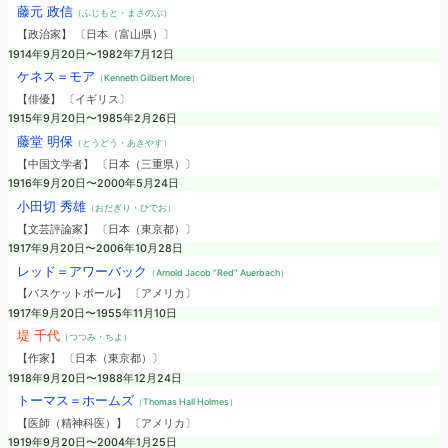
藤元 政信
（ふじもと・まさのぶ）
【政治家】 〔日本（富山県）〕
1914年9月20日〜1982年7月12日
ケネス＝モア
（Kenneth Gilbert More）
【俳優】 〔イギリス〕
1915年9月20日〜1985年2月26日
藤堂 明保
（とうどう・あきやす）
【中国文学者】 〔日本（三重県）〕
1916年9月20日〜2000年5月24日
小田切 秀雄
（おだぎり・ひでお）
【文芸評論家】 〔日本（東京都）〕
1917年9月20日〜2006年10月28日
レッド＝アワーバック
（Arnold Jacob “Red” Auerbach）
【バスケットボール】 〔アメリカ〕
1917年9月20日〜1955年11月10日
堤 千代
（つつみ・ちよ）
【作家】 〔日本（東京都）〕
1918年9月20日〜1988年12月24日
トーマス＝ホームズ
（Thomas Hall Holmes）
【医師（精神科医）】 〔アメリカ〕
1919年9月20日〜2004年1月25日