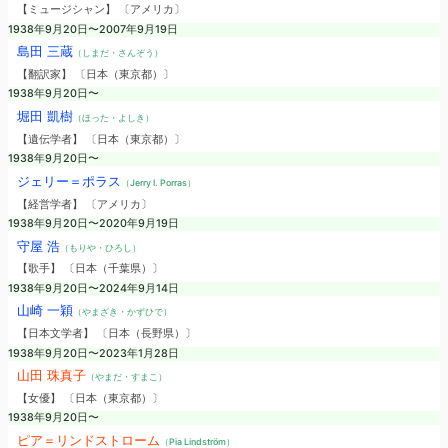
【ミュージシャン】 〔アメリカ〕
1938年9月20日〜2007年9月19日
島田 三蔵
（しまだ・さんぞう）
【翻訳家】 〔日本（東京都）〕
1938年9月20日〜
堀田 凱樹
（ほった・よしき）
【遺伝学者】 〔日本（東京都）〕
1938年9月20日〜
ジェリー＝ポラス
（Jerry I. Porras）
【経営学者】 〔アメリカ〕
1938年9月20日〜2020年9月19日
守屋 浩
（もりや・ひろし）
【歌手】 〔日本（千葉県）〕
1938年9月20日〜2024年9月14日
山崎 一穎
（やまざき・かずひで）
【日本文学者】 〔日本（長野県）〕
1938年9月20日〜2023年1月28日
山田 珠真子
（やまだ・すまこ）
【女優】 〔日本（東京都）〕
1938年9月20日〜
ピア＝リンドストローム
（Pia Lindström）