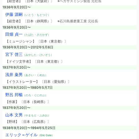
【経営者】 〔日本（大阪府）〕
※ペガサスミシン製造 元社長
1936年9月20日〜
伊藤 源嗣
（いとう・もとつぐ）
【経営者】 〔日本（静岡県）〕
※石川島播磨重工業 元社長
1936年9月20日〜
田畑 貞一
（たばた・さだかず）
【ミュージシャン】 〔日本（東京都）〕
1936年9月20日〜2012年5月6日
宮下 啓三
（みやした・けいぞう）
【ドイツ文学者】 〔日本（東京都）〕
1937年9月20日〜
浅井 粂男
（あさい・くめお）
【イラストレーター】 〔日本（愛知県）〕
1937年9月20日〜1980年5月7日
野呂 邦暢
（のろ・くにのぶ）
【作家】 〔日本（長崎県）〕
1937年9月20日〜
山本 文男
（やまもと・ふみお）
【野球】 〔日本（広島県）〕
1938年9月20日〜1994年5月25日
エリック＝ゲイル
（Eric Gale）