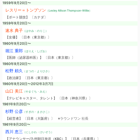
1959年9月20日〜
レスリー＝トンプソン
（Lesley Allison Thompson-Willie）
【ボート競技】 〔カナダ〕
1959年9月20日〜
速水 典子
（はやみ・のりこ）
【女優】 〔日本（東京都）〕
1960年9月20日〜
堀江 重郎
（ほりえ・しげお）
【医師（泌尿器科医）】 〔日本（東京都）〕
1960年9月20日〜
松野 頼久
（まつの・よりひさ）
【政治家】 〔日本（東京都）〕
1960年9月20日〜2012年3月7日
山口 美江
（やまぐち・みえ）
【テレビキャスター、タレント】 〔日本（神奈川県）〕
1961年9月20日〜
杉野 公彦
（すぎの・まさひこ）
【経営者】 〔日本（大阪府）〕
※ラウンドワン 社長
1961年9月20日〜
西川 恵三
（にしかわ・けいぞう）
【アナウンサー/九州朝日放送（KBC）】 〔日本（兵庫県）〕