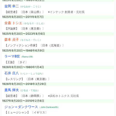
1925年9月20日〜1993年9月2日
金岡 幸二
（かなおか・こうじ）
【経営者】 〔日本（富山県）〕
※インテック 創業者・元社長
1925年9月20日〜2011年9月7日
金森 トシエ
（かなもり・としえ）
【評論家】 〔日本（東京都）〕
1925年9月20日〜2023年8月6日
森本 貞子
（もりもと・ていこ）
【ノンフィクション作家】 〔日本（北海道）〕
1925年9月20日〜1946年6月9日
ラーマ8世
（Rama VIII）
【王族】 〔タイ〕
1926年9月20日〜1980年1月4日
石井 庄八
（いしい・しょうはち）
【レスリング】 〔日本（東京都）〕
1926年9月20日〜2018年3月29日
晝馬 輝夫
（ひるま・てるお）
【経営者】 〔日本（静岡県）〕
※浜松ホトニクス 元社長
1927年9月20日〜2010年2月6日
ジョン＝ダンクワース
（John Dankworth）
【ミュージシャン】 〔イギリス〕