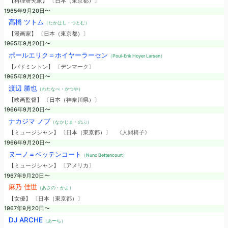
【料理研究家】 〔日本（東京都）〕
1965年9月20日〜
高橋 ツトム
（たかはし・つとむ）
【漫画家】 〔日本（東京都）〕
1965年9月20日〜
ポールエリク＝ホイヤーラーセン
（Poul-Erik Hoyer Larsen）
【バドミントン】 〔デンマーク〕
1965年9月20日〜
渡辺 勝也
（わたなべ・かつや）
【映画監督】 〔日本（神奈川県）〕
1966年9月20日〜
ナカジマ ノブ
（なかじま・のぶ）
【ミュージシャン】 〔日本（東京都）〕
《人間椅子》
1966年9月20日〜
ヌーノ＝ベッテンコート
（Nuno Bettencourt）
【ミュージシャン】 〔アメリカ〕
1967年9月20日〜
麻乃 佳世
（あさの・かよ）
【女優】 〔日本（東京都）〕
1967年9月20日〜
DJ ARCHE
（あーち）