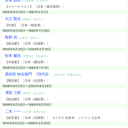
古垣 鉄郎
（ふるかき・てつろう）
【ジャーナリスト】 〔日本（鹿児島県）〕
1905年9月20日〜1987年2月1日
大江 賢次
（おおえ・けんじ）
【作家】 〔日本（鳥取県）〕
1905年9月20日〜1984年11月6日
島野 武
（しまの・たけし）
【政治家】 〔日本（宮城県）〕
1905年9月20日〜2004年2月10日
杉本 健吉
（すぎもと・けんきち）
【洋画家】 〔日本（愛知県）〕
1906年9月20日〜1982年7月3日
酒井田 柿右衛門 〈13代目〉
（さかいだ・かきえもん）
【陶芸家】 〔日本（佐賀県）〕
1908年9月20日〜2002年8月29日
澤田 三郎
（さわだ・さぶろう）
【政治家】 〔日本（福島県）〕
1909年9月20日〜1980年8月20日
二木 一一
（ふたぎ・かずいち）
【経営者】 〔日本（兵庫県）〕
※フタギ 創業者、ジャスコ 元会長
1910年9月20日〜1998年3月30日