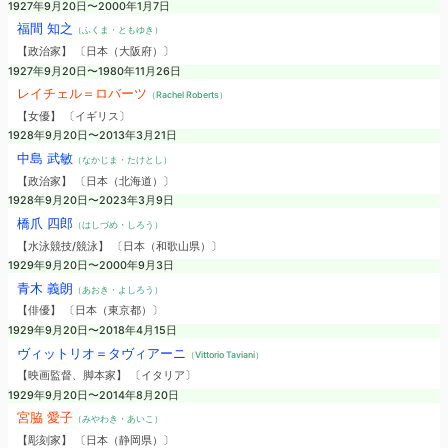
1927年9月20日〜2000年1月7日
福間 知之
（ふくま・ともゆき）
【政治家】 〔日本（大阪府）〕
1927年9月20日〜1980年11月26日
レイチェル＝ロバーツ
（Rachel Roberts）
【女優】 〔イギリス〕
1928年9月20日〜2013年3月21日
中島 武敏
（なかじま・たけとし）
【政治家】 〔日本（北海道）〕
1928年9月20日〜2023年3月9日
橋爪 四郎
（はしづめ・しろう）
【水泳競技/競泳】 〔日本（和歌山県）〕
1929年9月20日〜2000年9月3日
青木 義朗
（あおき・よしろう）
【俳優】 〔日本（東京都）〕
1929年9月20日〜2018年4月15日
ヴィットリオ＝タヴィアーニ
（Vittorio Taviani）
【映画監督、脚本家】 〔イタリア〕
1929年9月20日〜2014年8月20日
宮脇 愛子
（みやわき・あいこ）
【彫刻家】 〔日本（静岡県）〕