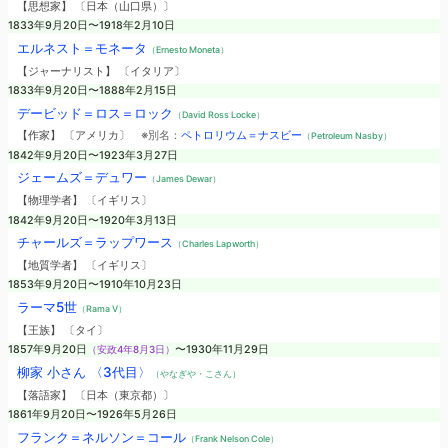
【思想家】 〔日本（山口県）〕
1833年9月20日〜1918年2月10日
エルネスト＝モネータ
（Ernesto Moneta）
【ジャーナリスト】 〔イタリア〕
1833年9月20日〜1888年2月15日
デービッド＝ロス＝ロック
（David Ross Locke）
【作家】 〔アメリカ〕
※別名：
ペトロリウム＝ナスビー
（Petroleum Nasby）
1842年9月20日〜1923年3月27日
ジェームズ＝デュワー
（James Dewar）
【物理学者】 〔イギリス〕
1842年9月20日〜1920年3月13日
チャールズ＝ラップワース
（Charles Lapworth）
【地質学者】 〔イギリス〕
1853年9月20日〜1910年10月23日
ラーマ5世
（Rama V）
【王族】 〔タイ〕
1857年9月20日
（安政4年8月3日）
〜1930年11月29日
柳家 小さん 〈3代目〉
（やなぎや・こさん）
【落語家】 〔日本（東京都）〕
1861年9月20日〜1926年5月26日
フランク＝ネルソン＝コール
（Frank Nelson Cole）