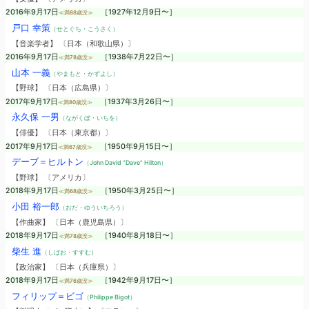
2016年9月17日
［1927年12月9日〜］
≪満88歳没≫
戸口 幸策
（せとぐち・こうさく）
【音楽学者】 〔日本（和歌山県）〕
2016年9月17日
［1938年7月22日〜］
≪満78歳没≫
山本 一義
（やまもと・かずよし）
【野球】 〔日本（広島県）〕
2017年9月17日
［1937年3月26日〜］
≪満80歳没≫
永久保 一男
（ながくぼ・いちを）
【俳優】 〔日本（東京都）〕
2017年9月17日
［1950年9月15日〜］
≪満67歳没≫
デーブ＝ヒルトン
（John David “Dave” Hilton）
【野球】 〔アメリカ〕
2018年9月17日
［1950年3月25日〜］
≪満68歳没≫
小田 裕一郎
（おだ・ゆういちろう）
【作曲家】 〔日本（鹿児島県）〕
2018年9月17日
［1940年8月18日〜］
≪満78歳没≫
柴生 進
（しばお・すすむ）
【政治家】 〔日本（兵庫県）〕
2018年9月17日
［1942年9月17日〜］
≪満76歳没≫
フィリップ＝ビゴ
（Philippe Bigot）