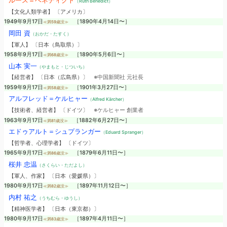
ルース＝ベネディクト
（Ruth Benedict）
【文化人類学者】 〔アメリカ〕
1949年9月17日
［1890年4月14日〜］
≪満59歳没≫
岡田 資
（おかだ・たすく）
【軍人】 〔日本（鳥取県）〕
1958年9月17日
［1890年5月6日〜］
≪満68歳没≫
山本 実一
（やまもと・じついち）
【経営者】 〔日本（広島県）〕
※中国新聞社 元社長
1959年9月17日
［1901年3月27日〜］
≪満58歳没≫
アルフレッド＝ケルヒャー
（Alfred Kärcher）
【技術者、経営者】 〔ドイツ〕
※ケルヒャー 創業者
1963年9月17日
［1882年6月27日〜］
≪満81歳没≫
エドゥアルト＝シュプランガー
（Eduard Spranger）
【哲学者、心理学者】 〔ドイツ〕
1965年9月17日
［1879年6月11日〜］
≪満86歳没≫
桜井 忠温
（さくらい・ただよし）
【軍人、作家】 〔日本（愛媛県）〕
1980年9月17日
［1897年11月12日〜］
≪満82歳没≫
内村 祐之
（うちむら・ゆうし）
【精神医学者】 〔日本（東京都）〕
1980年9月17日
［1897年4月11日〜］
≪満83歳没≫