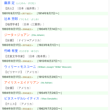
藤原 定
（ふじわら・さだむ）
【詩人】 〔日本（福井県）〕
1991年9月17日
［1914年9月7日〜］
≪満77歳没≫
辻本 芳郎
（つじもと・よしお）
【地理学者】 〔日本（三重県）〕
1993年9月17日
［1904年7月14日〜］
≪満89歳没≫
ジータ＝ジョアン
（Zita Johann）
【女優】 〔ドイツ→アメリカ〕
1993年9月17日
［1923年8月1日〜］
≪満70歳没≫
竹崎 有斐
（たけざき・ゆうひ）
【児童文学作家】 〔日本（熊本県）〕
1993年9月17日
［1913年6月27日〜］
≪満80歳没≫
ウィリー＝モスコーニ
（William Joseph “Willie” Mosconi）
【ビリヤード】 〔アメリカ〕
1994年9月17日
［1912年5月29日〜］
≪満82歳没≫
アイリス＝エイドリアン
（Iris Adrian）
【女優】 〔アメリカ〕
1994年9月17日
［1954年7月26日〜］
≪満40歳没≫
ビタス＝ゲルレイティス
（Vitas Gerulaitis）
【テニス】 〔アメリカ〕
1994年9月17日
［1962年7月20日〜］
≪満32歳没≫