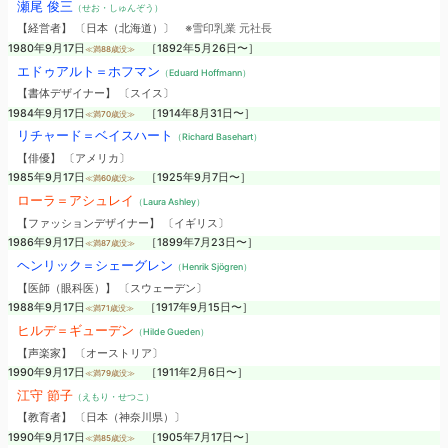
瀬尾 俊三
（せお・しゅんぞう）
【経営者】 〔日本（北海道）〕
※雪印乳業 元社長
1980年9月17日
［1892年5月26日〜］
≪満88歳没≫
エドゥアルト＝ホフマン
（Eduard Hoffmann）
【書体デザイナー】 〔スイス〕
1984年9月17日
［1914年8月31日〜］
≪満70歳没≫
リチャード＝ベイスハート
（Richard Basehart）
【俳優】 〔アメリカ〕
1985年9月17日
［1925年9月7日〜］
≪満60歳没≫
ローラ＝アシュレイ
（Laura Ashley）
【ファッションデザイナー】 〔イギリス〕
1986年9月17日
［1899年7月23日〜］
≪満87歳没≫
ヘンリック＝シェーグレン
（Henrik Sjögren）
【医師（眼科医）】 〔スウェーデン〕
1988年9月17日
［1917年9月15日〜］
≪満71歳没≫
ヒルデ＝ギューデン
（Hilde Gueden）
【声楽家】 〔オーストリア〕
1990年9月17日
［1911年2月6日〜］
≪満79歳没≫
江守 節子
（えもり・せつこ）
【教育者】 〔日本（神奈川県）〕
1990年9月17日
［1905年7月17日〜］
≪満85歳没≫