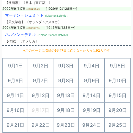
【漫画家】 〔日本（東京都）〕
2022年9月17日
［1929年12月28日〜］
≪満92歳没≫
マーテン＝シュミット
（Maarten Schmidt）
【天文学者】 〔オランダ→アメリカ〕
2024年9月17日
［1943年8月23日〜］
≪満81歳没≫
ネルソン＝デミル
（Nelson Richard DeMille）
【作家】 〔アメリカ〕
※このページに収録の9月17日に亡くなった人々は92人です
9月1日
9月2日
9月3日
9月4日
9月5日
9月6日
9月7日
9月8日
9月9日
9月10日
9月11日
9月12日
9月13日
9月14日
9月15日
9月16日
9月17日
9月18日
9月19日
9月20日
9月21日
9月22日
9月23日
9月24日
9月25日