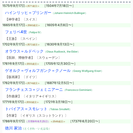
1575年9月17日
［1504年7月18日〜］
≪満71歳没≫
ハインリッヒ＝ブリンガー
（Johann Heinrich Bullinger）
【神学者】 〔スイス〕
1665年9月17日
［1605年4月8日〜］
≪満60歳没≫
フェリペ4世
（Felipe IV）
【王族】 〔スペイン〕
1702年9月17日
［1630年9月13日〜］
≪満72歳没≫
オラウス＝ルドベック
（Olaus Rudbeck, the Elder）
【医師、博物学者】 〔スウェーデン〕
1761年9月17日
［1705年12月30日〜］
≪満55歳没≫
ゲオルク＝ヴォルフガンク＝クノール
（Georg Wolfgang Knorr）
【版画家】 〔ドイツ〕
1762年9月17日
［1687年12月5日〜］
≪満74歳没≫
フランチェスコ＝ジェミニアーニ
（Francesco Geminiani）
【作曲家】 〔イタリア→イギリス〕
1771年9月17日
［1721年3月19日〜］
≪満50歳没≫
トバイアス＝スモレット
（Tobias Smollett）
【作家】 〔イギリス（スコットランド）〕
1786年9月17日
［1737年6月20日〜］
（天明6年8月25日）
≪満49歳没≫
徳川 家治
（とくがわ・いえはる）