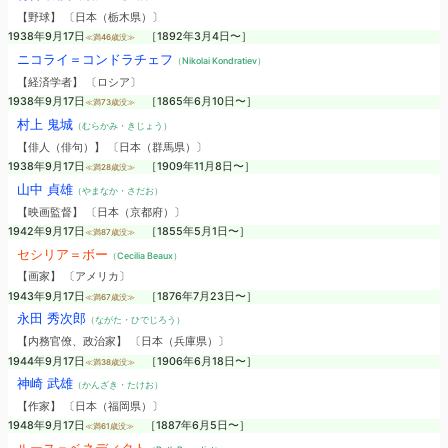
【野球】 〔日本（栃木県）〕
1938年9月17日
［1892年3月4日〜］
≪満46歳没≫
ニコライ＝コンドラチェフ
（Nikolai Kondratiev）
【経済学者】 〔ロシア〕
1938年9月17日
［1865年6月10日〜］
≪満73歳没≫
村上 鬼城
（むらかみ・きじょう）
【俳人（俳句）】 〔日本（群馬県）〕
1938年9月17日
［1909年11月8日〜］
≪満28歳没≫
山中 貞雄
（やまなか・さだお）
【映画監督】 〔日本（京都府）〕
1942年9月17日
［1855年5月1日〜］
≪満87歳没≫
セシリア＝ボー
（Cecilia Beaux）
【画家】 〔アメリカ〕
1943年9月17日
［1876年7月23日〜］
≪満67歳没≫
永田 秀次郎
（ながた・ひでじろう）
【内務官僚、政治家】 〔日本（兵庫県）〕
1944年9月17日
［1906年6月18日〜］
≪満38歳没≫
神崎 武雄
（かんざき・たけお）
【作家】 〔日本（福岡県）〕
1948年9月17日
［1887年6月5日〜］
≪満61歳没≫