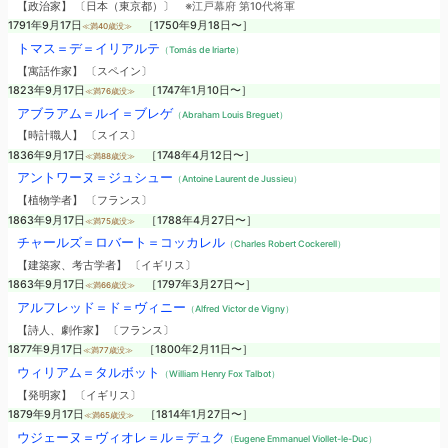
【政治家】 〔日本（東京都）〕
※江戸幕府 第10代将軍
1791年9月17日
［1750年9月18日〜］
≪満40歳没≫
トマス＝デ＝イリアルテ
（Tomás de Iriarte）
【寓話作家】 〔スペイン〕
1823年9月17日
［1747年1月10日〜］
≪満76歳没≫
アブラアム＝ルイ＝ブレゲ
（Abraham Louis Breguet）
【時計職人】 〔スイス〕
1836年9月17日
［1748年4月12日〜］
≪満88歳没≫
アントワーヌ＝ジュシュー
（Antoine Laurent de Jussieu）
【植物学者】 〔フランス〕
1863年9月17日
［1788年4月27日〜］
≪満75歳没≫
チャールズ＝ロバート＝コッカレル
（Charles Robert Cockerell）
【建築家、考古学者】 〔イギリス〕
1863年9月17日
［1797年3月27日〜］
≪満66歳没≫
アルフレッド＝ド＝ヴィニー
（Alfred Victor de Vigny）
【詩人、劇作家】 〔フランス〕
1877年9月17日
［1800年2月11日〜］
≪満77歳没≫
ウィリアム＝タルボット
（William Henry Fox Talbot）
【発明家】 〔イギリス〕
1879年9月17日
［1814年1月27日〜］
≪満65歳没≫
ウジェーヌ＝ヴィオレ＝ル＝デュク
（Eugene Emmanuel Viollet-le-Duc）