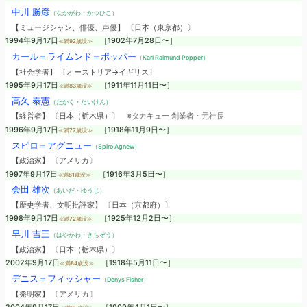
中川 勝彦
（なかがわ・かつひこ）
【ミュージシャン、俳優、声優】 〔日本（東京都）〕
1994年9月17日
［1902年7月28日〜］
≪満92歳没≫
カール＝ライムンド＝ポッパー
（Karl Raimund Popper）
【社会学者】 〔オーストリア→イギリス〕
1995年9月17日
［1911年11月11日〜］
≪満83歳没≫
高久 泰憲
（たかく・たいけん）
【経営者】 〔日本（栃木県）〕
※タカキュー 創業者・元社長
1996年9月17日
［1918年11月9日〜］
≪満77歳没≫
スピロ＝アグニュー
（Spiro Agnew）
【政治家】 〔アメリカ〕
1997年9月17日
［1916年3月5日〜］
≪満81歳没≫
会田 雄次
（あいだ・ゆうじ）
【歴史学者、文明批評家】 〔日本（京都府）〕
1998年9月17日
［1925年12月2日〜］
≪満72歳没≫
早川 吉三
（はやかわ・きちぞう）
【政治家】 〔日本（栃木県）〕
2002年9月17日
［1918年5月11日〜］
≪満84歳没≫
デニス＝フィッシャー
（Denys Fisher）
【発明家】 〔アメリカ〕