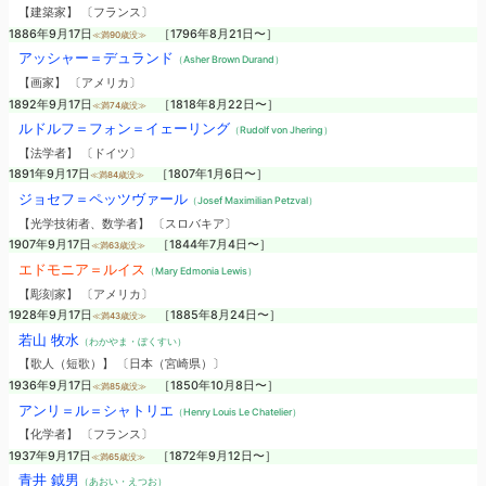
【建築家】 〔フランス〕
1886年9月17日
［1796年8月21日〜］
≪満90歳没≫
アッシャー＝デュランド
（Asher Brown Durand）
【画家】 〔アメリカ〕
1892年9月17日
［1818年8月22日〜］
≪満74歳没≫
ルドルフ＝フォン＝イェーリング
（Rudolf von Jhering）
【法学者】 〔ドイツ〕
1891年9月17日
［1807年1月6日〜］
≪満84歳没≫
ジョセフ＝ペッツヴァール
（Josef Maximilian Petzval）
【光学技術者、数学者】 〔スロバキア〕
1907年9月17日
［1844年7月4日〜］
≪満63歳没≫
エドモニア＝ルイス
（Mary Edmonia Lewis）
【彫刻家】 〔アメリカ〕
1928年9月17日
［1885年8月24日〜］
≪満43歳没≫
若山 牧水
（わかやま・ぼくすい）
【歌人（短歌）】 〔日本（宮崎県）〕
1936年9月17日
［1850年10月8日〜］
≪満85歳没≫
アンリ＝ル＝シャトリエ
（Henry Louis Le Chatelier）
【化学者】 〔フランス〕
1937年9月17日
［1872年9月12日〜］
≪満65歳没≫
青井 鉞男
（あおい・えつお）