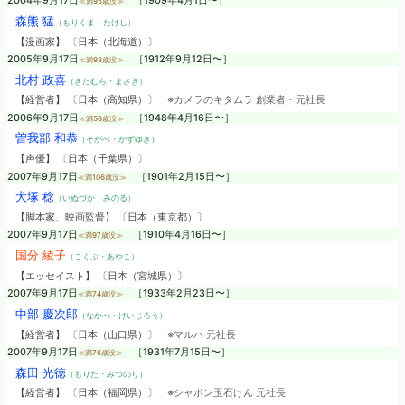
2004年9月17日
［1909年4月1日〜］
≪満95歳没≫
森熊 猛
（もりくま・たけし）
【漫画家】 〔日本（北海道）〕
2005年9月17日
［1912年9月12日〜］
≪満93歳没≫
北村 政喜
（きたむら・まさき）
【経営者】 〔日本（高知県）〕
※カメラのキタムラ 創業者・元社長
2006年9月17日
［1948年4月16日〜］
≪満58歳没≫
曽我部 和恭
（そがべ・かずゆき）
【声優】 〔日本（千葉県）〕
2007年9月17日
［1901年2月15日〜］
≪満106歳没≫
犬塚 稔
（いぬづか・みのる）
【脚本家、映画監督】 〔日本（東京都）〕
2007年9月17日
［1910年4月16日〜］
≪満97歳没≫
国分 綾子
（こくぶ・あやこ）
【エッセイスト】 〔日本（宮城県）〕
2007年9月17日
［1933年2月23日〜］
≪満74歳没≫
中部 慶次郎
（なかべ・けいじろう）
【経営者】 〔日本（山口県）〕
※マルハ 元社長
2007年9月17日
［1931年7月15日〜］
≪満76歳没≫
森田 光徳
（もりた・みつのり）
【経営者】 〔日本（福岡県）〕
※シャボン玉石けん 元社長