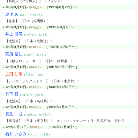
【料理人（パン職人）】 〔フランス〕
2018年9月17日
［1931年8月22日〜］
≪満87歳没≫
堀 和久
（ほり・かずひさ）
【作家】 〔日本（福岡県）〕
2019年9月17日
［1936年9月7日〜］
≪満83歳没≫
井上 博司
（いのうえ・ひろし）
【政治家】 〔日本（北海道）〕
2019年9月17日
［1947年12月9日〜］
≪満71歳没≫
高須 基仁
（たかす・もとじ）
【出版プロデューサー】 〔日本（静岡県）〕
2021年9月17日
［1957年6月10日〜］
≪満64歳没≫
上田 知華
（うえだ・ちか）
【シンガーソングライター】 〔日本（東京都）〕
2021年9月17日
［1946年11月3日〜］
≪満74歳没≫
竹下 亘
（たけした・わたる）
【政治家】 〔日本（島根県）〕
2021年9月17日
［1928年1月15日〜］
≪満93歳没≫
長島 一成
（ながしま・かずしげ）
【経営者】 〔日本（東京都）〕
※ジャパンエナジー（旧：共同石油） 元社長
2022年9月17日
［1941年12月8日〜］
≪満80歳没≫
石井 いさみ
（いしい・いさみ）