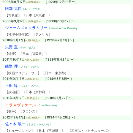
2008年9月17日
［1929年12月10日〜］
≪満78歳没≫
阿部 克自
（あべ・かつじ）
【写真家】 〔日本（東京都）〕
2008年9月17日
［1939年10月12日〜］
≪満68歳没≫
ジェームズ＝クラムリー
（James Arthur Crumley）
【推理小説作家】 〔アメリカ〕
2010年9月17日
［1928年2月11日〜］
≪満82歳没≫
矢野 宣
（やの・せん）
【俳優】 〔日本（福岡県）〕
2011年9月17日
［1939年8月24日〜］
≪満72歳没≫
磯野 理
（いその・おさむ）
【映画プロデューサー】 〔日本（東京都）〕
2011年9月17日
［1914年5月8日〜］
≪満97歳没≫
上田 稔
（うえだ・みのる）
【政治家】 〔日本（京都府）〕
2011年9月17日
［1918年7月22日〜］
≪満93歳没≫
コラ＝ヴォケール
（Cora Vaucaire）
【歌手】 〔フランス〕
2012年9月17日
［1934年4月28日〜］
≪満78歳没≫
佐々木 敢一
（ささき・かんいち）
【ミュージシャン】 〔日本（宮城県）〕
《和田弘とマヒナスターズ》