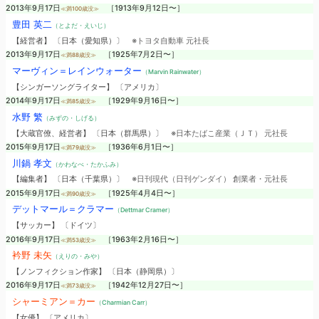
2013年9月17日
［1913年9月12日〜］
≪満100歳没≫
豊田 英二
（とよだ・えいじ）
【経営者】 〔日本（愛知県）〕
※トヨタ自動車 元社長
2013年9月17日
［1925年7月2日〜］
≪満88歳没≫
マーヴィン＝レインウォーター
（Marvin Rainwater）
【シンガーソングライター】 〔アメリカ〕
2014年9月17日
［1929年9月16日〜］
≪満85歳没≫
水野 繁
（みずの・しげる）
【大蔵官僚、経営者】 〔日本（群馬県）〕
※日本たばこ産業（ＪＴ） 元社長
2015年9月17日
［1936年6月1日〜］
≪満79歳没≫
川鍋 孝文
（かわなべ・たかふみ）
【編集者】 〔日本（千葉県）〕
※日刊現代（日刊ゲンダイ） 創業者・元社長
2015年9月17日
［1925年4月4日〜］
≪満90歳没≫
デットマール＝クラマー
（Dettmar Cramer）
【サッカー】 〔ドイツ〕
2016年9月17日
［1963年2月16日〜］
≪満53歳没≫
衿野 未矢
（えりの・みや）
【ノンフィクション作家】 〔日本（静岡県）〕
2016年9月17日
［1942年12月27日〜］
≪満73歳没≫
シャーミアン＝カー
（Charmian Carr）
【女優】 〔アメリカ〕