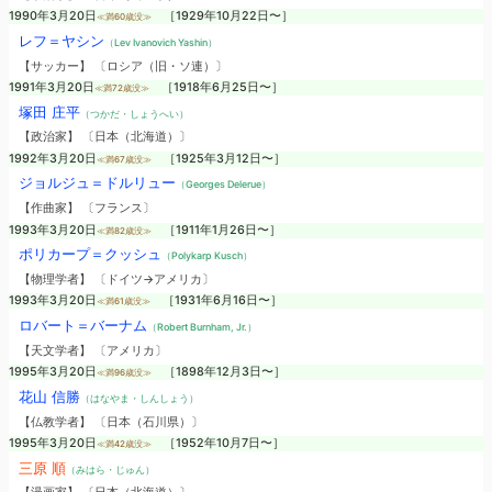
1990年3月20日
［1929年10月22日〜］
≪満60歳没≫
レフ＝ヤシン
（Lev Ivanovich Yashin）
【サッカー】 〔ロシア（旧・ソ連）〕
1991年3月20日
［1918年6月25日〜］
≪満72歳没≫
塚田 庄平
（つかだ・しょうへい）
【政治家】 〔日本（北海道）〕
1992年3月20日
［1925年3月12日〜］
≪満67歳没≫
ジョルジュ＝ドルリュー
（Georges Delerue）
【作曲家】 〔フランス〕
1993年3月20日
［1911年1月26日〜］
≪満82歳没≫
ポリカープ＝クッシュ
（Polykarp Kusch）
【物理学者】 〔ドイツ→アメリカ〕
1993年3月20日
［1931年6月16日〜］
≪満61歳没≫
ロバート＝バーナム
（Robert Burnham, Jr.）
【天文学者】 〔アメリカ〕
1995年3月20日
［1898年12月3日〜］
≪満96歳没≫
花山 信勝
（はなやま・しんしょう）
【仏教学者】 〔日本（石川県）〕
1995年3月20日
［1952年10月7日〜］
≪満42歳没≫
三原 順
（みはら・じゅん）