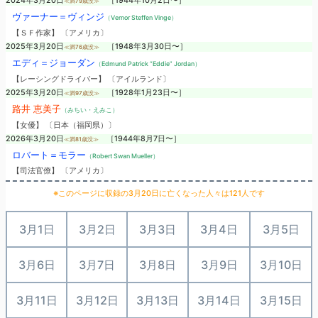
2024年3月20日
［1944年10月2日〜］
≪満79歳没≫
ヴァーナー＝ヴィンジ
（Vernor Steffen Vinge）
【ＳＦ作家】 〔アメリカ〕
2025年3月20日
［1948年3月30日〜］
≪満76歳没≫
エディ＝ジョーダン
（Edmund Patrick “Eddie” Jordan）
【レーシングドライバー】 〔アイルランド〕
2025年3月20日
［1928年1月23日〜］
≪満97歳没≫
路井 恵美子
（みちい・えみこ）
【女優】 〔日本（福岡県）〕
2026年3月20日
［1944年8月7日〜］
≪満81歳没≫
ロバート＝モラー
（Robert Swan Mueller）
【司法官僚】 〔アメリカ〕
※このページに収録の3月20日に亡くなった人々は121人です
3月1日
3月2日
3月3日
3月4日
3月5日
3月6日
3月7日
3月8日
3月9日
3月10日
3月11日
3月12日
3月13日
3月14日
3月15日