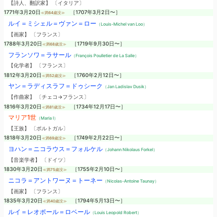
【詩人、翻訳家】 〔イタリア〕
1771年3月20日
［1707年3月2日〜］
≪満64歳没≫
ルイ＝ミシェル＝ヴァン＝ロー
（Louis-Michel van Loo）
【画家】 〔フランス〕
1788年3月20日
［1719年9月30日〜］
≪満68歳没≫
フランソワ＝ラサール
（François Poulletier de La Salle）
【化学者】 〔フランス〕
1812年3月20日
［1760年2月12日〜］
≪満52歳没≫
ヤン＝ラディスラフ＝ドゥシーク
（Jan Ladislav Dusik）
【作曲家】 〔チェコ→フランス〕
1816年3月20日
［1734年12月17日〜］
≪満81歳没≫
マリア1世
（Maria I）
【王族】 〔ポルトガル〕
1818年3月20日
［1749年2月22日〜］
≪満69歳没≫
ヨハン＝ニコラウス＝フォルケル
（Johann Nikolaus Forkel）
【音楽学者】 〔ドイツ〕
1830年3月20日
［1755年2月10日〜］
≪満75歳没≫
ニコラ＝アントワーヌ＝トーネー
（Nicolas-Antoine Taunay）
【画家】 〔フランス〕
1835年3月20日
［1794年5月13日〜］
≪満40歳没≫
ルイ＝レオポール＝ロベール
（Louis Leopold Robert）