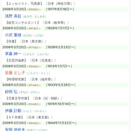
【エッセイスト、写真家】 〔日本（神奈川県）〕
2008年3月20日
［1917年9月18日〜］
≪満90歳没≫
浅野 喜起
（あさの・よしおき）
【経営コンサルタント】 〔日本（岐阜県）〕
2008年3月20日
［1926年7月17日〜］
≪満81歳没≫
小沢 重雄
（おざわ・しげお）
【俳優】 〔日本（東京都）〕
2008年3月20日
［1938年2月23日〜］
≪満70歳没≫
草森 紳一
（くさもり・しんいち）
【文芸評論家】 〔日本（北海道）〕
2008年3月20日
［1913年1月7日〜］
≪満95歳没≫
近藤 とし子
（こんどう・としこ）
【料理研究家】 〔日本（福井県）〕
2008年3月20日
［1933年5月26日〜］
≪満74歳没≫
砂田 弘
（すなだ・ひろし）
【児童文学作家】 〔日本（旧・朝鮮）〕
2009年3月20日
［1974年10月14日〜］
≪満34歳没≫
伊藤 計劃
（いとう・けいかく）
【ＳＦ作家】 〔日本（東京都）〕
2009年3月20日
［1944年11月22日〜］
≪満64歳没≫
安田 伊佐夫
（やすだ・いさお）