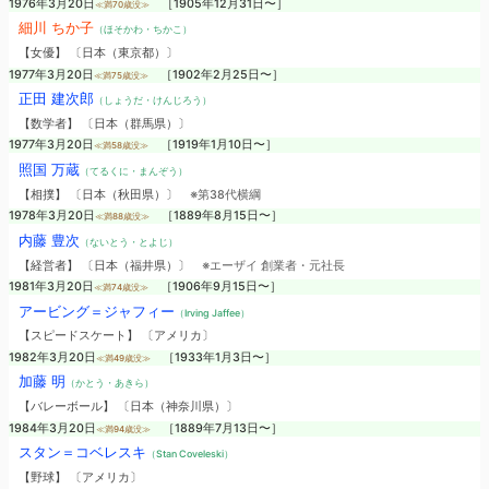
1976年3月20日
［1905年12月31日〜］
≪満70歳没≫
細川 ちか子
（ほそかわ・ちかこ）
【女優】 〔日本（東京都）〕
1977年3月20日
［1902年2月25日〜］
≪満75歳没≫
正田 建次郎
（しょうだ・けんじろう）
【数学者】 〔日本（群馬県）〕
1977年3月20日
［1919年1月10日〜］
≪満58歳没≫
照国 万蔵
（てるくに・まんぞう）
【相撲】 〔日本（秋田県）〕
※第38代横綱
1978年3月20日
［1889年8月15日〜］
≪満88歳没≫
内藤 豊次
（ないとう・とよじ）
【経営者】 〔日本（福井県）〕
※エーザイ 創業者・元社長
1981年3月20日
［1906年9月15日〜］
≪満74歳没≫
アービング＝ジャフィー
（Irving Jaffee）
【スピードスケート】 〔アメリカ〕
1982年3月20日
［1933年1月3日〜］
≪満49歳没≫
加藤 明
（かとう・あきら）
【バレーボール】 〔日本（神奈川県）〕
1984年3月20日
［1889年7月13日〜］
≪満94歳没≫
スタン＝コベレスキ
（Stan Coveleski）
【野球】 〔アメリカ〕