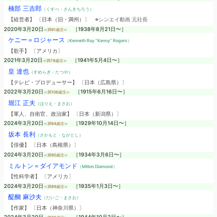
楠部 三吉郎
（くすべ・さんきちろう）
【経営者】 〔日本（旧・満州）〕
※シンエイ動画 元社長
2020年3月20日
［1938年8月21日〜］
≪満81歳没≫
ケニー＝ロジャース
（Kenneth Ray “Kenny” Rogers）
【歌手】 〔アメリカ〕
2021年3月20日
［1941年5月4日〜］
≪満79歳没≫
皇 達也
（すめらぎ・たつや）
【テレビ・プロデューサー】 〔日本（広島県）〕
2022年3月20日
［1915年6月16日〜］
≪満106歳没≫
堀江 正夫
（ほりえ・まさお）
【軍人、自衛官、政治家】 〔日本（新潟県）〕
2024年3月20日
［1929年10月14日〜］
≪満94歳没≫
坂本 長利
（さかもと・ながとし）
【俳優】 〔日本（島根県）〕
2024年3月20日
［1934年3月6日〜］
≪満90歳没≫
ミルトン＝ダイアモンド
（Milton Diamond）
【性科学者】 〔アメリカ〕
2024年3月20日
［1935年1月3日〜］
≪満89歳没≫
醍醐 麻沙夫
（だいご・まさお）
【作家】 〔日本（神奈川県）〕