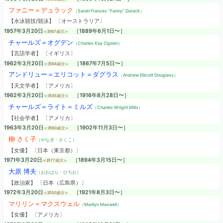
ファニー＝デュラック
（Sarah Frances “Fanny” Durack）
【水泳競技/競泳】 〔オーストラリア〕
1957年3月20日
［1889年6月1日〜］
≪満67歳没≫
チャールズ＝オグデン
（Charles Kay Ogden）
【言語学者】 〔イギリス〕
1962年3月20日
［1867年7月5日〜］
≪満94歳没≫
アンドリュー＝エリコット＝ダグラス
（Andrew Ellicott Douglass）
【天文学者】 〔アメリカ〕
1962年3月20日
［1916年8月28日〜］
≪満45歳没≫
チャールズ＝ライト＝ミルズ
（Charles Wright Mills）
【社会学者】 〔アメリカ〕
1963年3月20日
［1902年11月3日〜］
≪満60歳没≫
柳 さく子
（やなぎ・さくこ）
【女優】 〔日本（東京都）〕
1971年3月20日
［1894年3月15日〜］
≪満77歳没≫
大原 博夫
（おおはら・ひろお）
【政治家】 〔日本（広島県）〕
1972年3月20日
［1921年8月3日〜］
≪満50歳没≫
マリリン＝マクスウェル
（Marilyn Maxwell）
【女優】 〔アメリカ〕