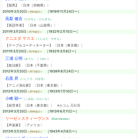
【競馬】 〔日本（宮崎県）〕
2010年3月20日
［1919年11月24日〜］
≪満90歳没≫
高梨 健吉
（たかなし・けんきち）
【英語学者】 〔日本（山形県）〕
2011年3月20日
［1932年2月15日〜］
≪満79歳没≫
クニエダ ヤスエ
（くにえだ・やすえ）
【テーブルコーディネーター】 〔日本（東京都）〕
2011年3月20日
［1932年3月8日〜］
≪満79歳没≫
三浦 公明
（みうら・こうめい）
【政治家】 〔日本（千葉県）〕
2012年3月20日
［1938年8月24日〜］
≪満73歳没≫
石黒 昇
（いしぐろ・のぼる）
【アニメ演出家】 〔日本（東京都）〕
2012年3月20日
［1933年7月10日〜］
≪満78歳没≫
小峰 顕一
（こみね・けんいち）
【経営者】 〔日本（東京都）〕
※セコム 元社長
2013年3月20日
［1913年6月11日〜］
≪満99歳没≫
リーゼ＝スティーヴンス
（Risë Stevens）
【声楽家】 〔アメリカ〕
2013年3月20日
［1943年4月8日〜］
≪満69歳没≫