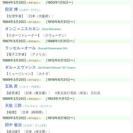
1984年3月20日
［1903年1月5日〜］
≪満81歳没≫
田宮 博
（たみや・ひろし）
【生理学者】 〔日本（大阪府）〕
1984年3月20日
［1910年8月31日〜］
≪満73歳没≫
オンニ＝ニスカネン
（Onni Niskanen）
【スポーツトレーナー】 〔スウェーデン〕
1987年3月20日
［1898年1月31日〜］
≪満89歳没≫
ラッセル＝オール
（Russell Shoemaker Ohl）
【電子工学者】 〔アメリカ〕
1988年3月20日
［1912年5月13日〜］
≪満75歳没≫
ギル＝エヴァンス
（Ian Ernest Gilmore “Gil” Evans）
【ミュージシャン】 〔カナダ〕
1989年3月20日
［1916年8月21日〜］
≪満72歳没≫
五島 昇
（ごとう・のぼる）
【経営者】 〔日本（東京都）〕
※東京急行電鉄（東急） 元社長
1989年3月20日
［1903年11月1日〜］
≪満85歳没≫
天龍 三郎
（てんりゅう・さぶろう）
【相撲】 〔日本（静岡県）〕
1990年3月20日
［1913年9月18日〜］
≪満76歳没≫
田中 俊治
（たなか・としはる）
【政治家】 〔日本（埼玉県）〕