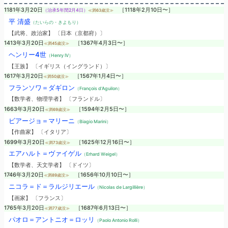
1181年3月20日
［1118年2月10日〜］
（治承5年閏2月4日）
≪満63歳没≫
平 清盛
（たいらの・きよもり）
【武将、政治家】 〔日本（京都府）〕
1413年3月20日
［1367年4月3日〜］
≪満45歳没≫
ヘンリー4世
（Henry IV）
【王族】 〔イギリス（イングランド）〕
1617年3月20日
［1567年1月4日〜］
≪満50歳没≫
フランソワ＝ダギロン
（François d'Aguilon）
【数学者、物理学者】 〔フランドル〕
1663年3月20日
［1594年2月5日〜］
≪満69歳没≫
ビアージョ＝マリーニ
（Biagio Marini）
【作曲家】 〔イタリア〕
1699年3月20日
［1625年12月16日〜］
≪満73歳没≫
エアハルト＝ヴァイゲル
（Erhard Weigel）
【数学者、天文学者】 〔ドイツ〕
1746年3月20日
［1656年10月10日〜］
≪満89歳没≫
ニコラ＝ド＝ラルジリエール
（Nicolas de Largillière）
【画家】 〔フランス〕
1765年3月20日
［1687年6月13日〜］
≪満77歳没≫
パオロ＝アントニオ＝ロッリ
（Paolo Antonio Rolli）