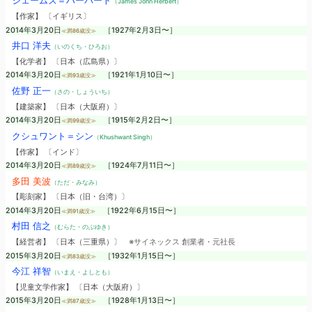
ジェームズ＝ハーバート
（James John Herbert）
【作家】 〔イギリス〕
2014年3月20日
［1927年2月3日〜］
≪満86歳没≫
井口 洋夫
（いのくち・ひろお）
【化学者】 〔日本（広島県）〕
2014年3月20日
［1921年1月10日〜］
≪満93歳没≫
佐野 正一
（さの・しょういち）
【建築家】 〔日本（大阪府）〕
2014年3月20日
［1915年2月2日〜］
≪満99歳没≫
クシュワント＝シン
（Khushwant Singh）
【作家】 〔インド〕
2014年3月20日
［1924年7月11日〜］
≪満89歳没≫
多田 美波
（ただ・みなみ）
【彫刻家】 〔日本（旧・台湾）〕
2014年3月20日
［1922年6月15日〜］
≪満91歳没≫
村田 信之
（むらた・のぶゆき）
【経営者】 〔日本（三重県）〕
※サイネックス 創業者・元社長
2015年3月20日
［1932年1月15日〜］
≪満83歳没≫
今江 祥智
（いまえ・よしとも）
【児童文学作家】 〔日本（大阪府）〕
2015年3月20日
［1928年1月13日〜］
≪満87歳没≫