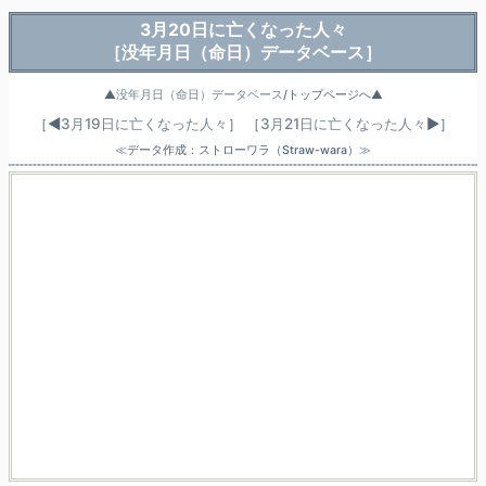
3月20日に亡くなった人々
［没年月日（命日）データベース］
▲
没年月日（命日）データベース
/トップページへ▲
［◀
3月19日に亡くなった人々
］
［
3月21日に亡くなった人々
▶］
≪データ作成：ストローワラ（Straw-wara）≫