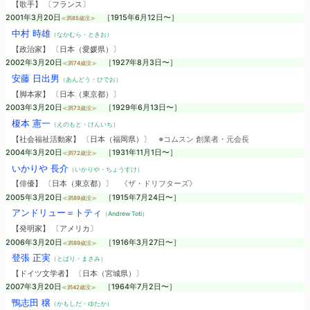
【歌手】 〔フランス〕
2001年3月20日
［1915年6月12日〜］
≪満85歳没≫
中村 時雄
（なかむら・ときお）
【政治家】 〔日本（愛媛県）〕
2002年3月20日
［1927年8月3日〜］
≪満74歳没≫
安藤 日出男
（あんどう・ひでお）
【脚本家】 〔日本（東京都）〕
2003年3月20日
［1929年6月13日〜］
≪満73歳没≫
榎本 憲一
（えのもと・けんいち）
【社会福祉活動家】 〔日本（福岡県）〕
※コムスン 創業者・元会長
2004年3月20日
［1931年11月1日〜］
≪満72歳没≫
いかりや 長介
（いかりや・ちょうすけ）
【俳優】 〔日本（東京都）〕
《ザ・ドリフターズ》
2005年3月20日
［1915年7月24日〜］
≪満89歳没≫
アンドリュー＝トティ
（Andrew Toti）
【発明家】 〔アメリカ〕
2006年3月20日
［1916年3月27日〜］
≪満89歳没≫
登張 正実
（とばり・まさみ）
【ドイツ文学者】 〔日本（宮城県）〕
2007年3月20日
［1964年7月2日〜］
≪満42歳没≫
鴨志田 穣
（かもしだ・ゆたか）