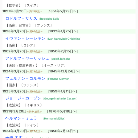
【数学者】 〔スイス〕
1897年3月20日
［1851年5月29日〜］
≪満45歳没≫
ロドルフ＝サリス
（Rodolphe Salis）
【画家、経営者】 〔フランス〕
1898年3月20日
［1832年1月25日〜］
≪満66歳没≫
イヴァン＝シーシキン
（Ivan Ivanovitch Chichkine）
【画家】 〔ロシア〕
1902年3月20日
［1850年2月15日〜］
≪満52歳没≫
アドルフ＝ヤーリッシュ
（Adolf Jarisch）
【医師（皮膚科医）】 〔オーストリア〕
1924年3月20日
［1845年12月24日〜］
≪満78歳没≫
フェルナン＝コルモン
（Fernand Cormon）
【画家】 〔フランス〕
1925年3月20日
［1859年1月11日〜］
≪満66歳没≫
ジョージ＝カーゾン
（George Nathaniel Curzon）
【政治家】 〔イギリス〕
1931年3月20日
［1876年5月18日〜］
≪満54歳没≫
ヘルマン＝ミュラー
（Hermann Müller）
【政治家】 〔ドイツ〕
1934年3月20日
［1856年7月14日〜］
≪満77歳没≫