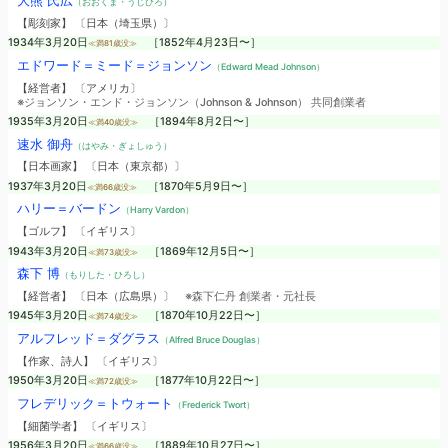
大熊 氏広
（おおくま・うじひろ）
【彫刻家】 〔日本（埼玉県）〕
1934年3月20日
［1852年4月23日〜］
≪満81歳没≫
エドワード＝ミード＝ジョンソン
（Edward Mead Johnson）
【経営者】 〔アメリカ〕
※ジョンソン・エンド・ジョンソン（Johnson & Johnson） 共同創業者
1935年3月20日
［1894年8月2日〜］
≪満40歳没≫
速水 御舟
（はやみ・ぎょしゅう）
【日本画家】 〔日本（東京都）〕
1937年3月20日
［1870年5月9日〜］
≪満66歳没≫
ハリー＝バードン
（Harry Vardon）
【ゴルフ】 〔イギリス〕
1943年3月20日
［1869年12月5日〜］
≪満73歳没≫
森下 博
（もりした・ひろし）
【経営者】 〔日本（広島県）〕
※森下仁丹 創業者・元社長
1945年3月20日
［1870年10月22日〜］
≪満74歳没≫
アルフレッド＝ダグラス
（Alfred Bruce Douglas）
【作家、詩人】 〔イギリス〕
1950年3月20日
［1877年10月22日〜］
≪満72歳没≫
フレデリック＝トウォート
（Frederick Twort）
【細菌学者】 〔イギリス〕
1956年3月20日
［1889年10月27日〜］
≪満66歳没≫