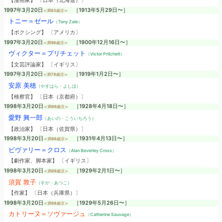
【漫画家】 〔日本（北海道）〕
1997年3月20日
［1913年5月29日〜］
≪満83歳没≫
トニー＝ゼール
（Tony Zale）
【ボクシング】 〔アメリカ〕
1997年3月20日
［1900年12月16日〜］
≪満96歳没≫
ヴィクター＝プリチェット
（Victor Pritchett）
【文芸評論家】 〔イギリス〕
1997年3月20日
［1919年1月2日〜］
≪満78歳没≫
安原 美穂
（やすはら・よしほ）
【検察官】 〔日本（京都府）〕
1998年3月20日
［1928年4月18日〜］
≪満69歳没≫
愛野 興一郎
（あいの・こういちろう）
【政治家】 〔日本（佐賀県）〕
1998年3月20日
［1931年4月13日〜］
≪満66歳没≫
ビヴァリー＝クロス
（Alan Beverley Cross）
【劇作家、脚本家】 〔イギリス〕
1998年3月20日
［1929年2月1日〜］
≪満69歳没≫
須賀 敦子
（すが・あつこ）
【作家】 〔日本（兵庫県）〕
1998年3月20日
［1929年5月26日〜］
≪満68歳没≫
カトリーヌ＝ソヴァージュ
（Catherine Sauvage）