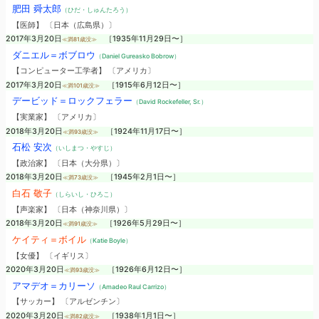
肥田 舜太郎
（ひだ・しゅんたろう）
【医師】 〔日本（広島県）〕
2017年3月20日
［1935年11月29日〜］
≪満81歳没≫
ダニエル＝ボブロウ
（Daniel Gureasko Bobrow）
【コンピューター工学者】 〔アメリカ〕
2017年3月20日
［1915年6月12日〜］
≪満101歳没≫
デービッド＝ロックフェラー
（David Rockefeller, Sr.）
【実業家】 〔アメリカ〕
2018年3月20日
［1924年11月17日〜］
≪満93歳没≫
石松 安次
（いしまつ・やすじ）
【政治家】 〔日本（大分県）〕
2018年3月20日
［1945年2月1日〜］
≪満73歳没≫
白石 敬子
（しらいし・ひろこ）
【声楽家】 〔日本（神奈川県）〕
2018年3月20日
［1926年5月29日〜］
≪満91歳没≫
ケイティ＝ボイル
（Katie Boyle）
【女優】 〔イギリス〕
2020年3月20日
［1926年6月12日〜］
≪満93歳没≫
アマデオ＝カリーソ
（Amadeo Raul Carrizo）
【サッカー】 〔アルゼンチン〕
2020年3月20日
［1938年1月1日〜］
≪満82歳没≫