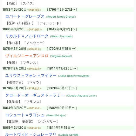
【画家】 〔スイス〕
1853年3月20日
［1796年3月27日〜］
≪満56歳没≫
ロバート＝グレーブス
（Robert James Graves）
【医師（外科医）】 〔アイルランド〕
1866年3月20日
［1842年6月12日〜］
≪満23歳没≫
リカルド＝ノルドローク
（Rikard Nordraak）
【作曲家】 〔ノルウェー〕
1875年3月20日
［1792年3月15日〜］
≪満83歳没≫
ヴィルジニー＝アンスロ
（Virginie Ancelot）
【作家】 〔フランス〕
1878年3月20日
［1814年11月25日〜］
≪満63歳没≫
ユリウス＝フォン＝マイヤー
（Julius Robert von Mayer）
【物理学者】 〔ドイツ〕
1878年3月20日
［1820年6月15日〜］
≪満57歳没≫
クロード＝オーギュスト＝ラミー
（Claude-Auguste Lamy）
【化学者】 〔フランス〕
1894年3月20日
［1802年9月19日〜］
≪満91歳没≫
コシュート＝ラヨシュ
（Kossuth Lajos）
【政治家、革命家】 〔ハンガリー〕
1895年3月20日
［1814年1月15日〜］
≪満81歳没≫
ルートヴィヒ＝シュレーフリ
（Ludwig Schläfli）