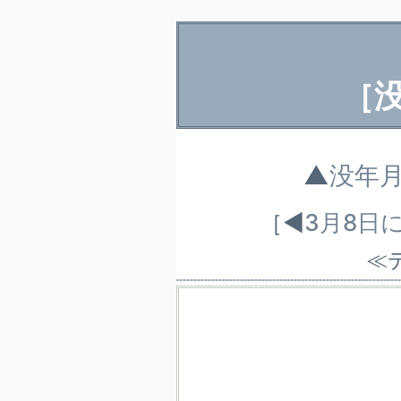
［
▲
没年
［◀
3月8日
≪