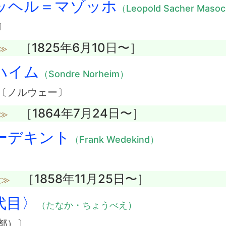
ッヘル＝マゾッホ
（Leopold Sacher Maso
〕
［1825年6月10日〜］
≫
ハイム
（Sondre Norheim）
〔ノルウェー〕
［1864年7月24日〜］
≫
ーデキント
（Frank Wedekind）
［1858年11月25日〜］
没≫
代目〉
（たなか・ちょうべえ）
都）〕