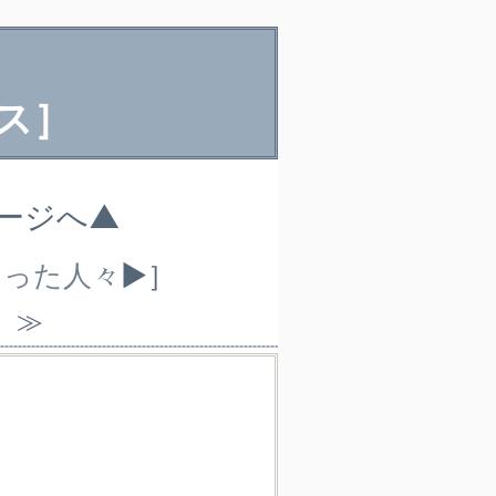
ス］
ページへ▲
なった人々
▶］
）≫