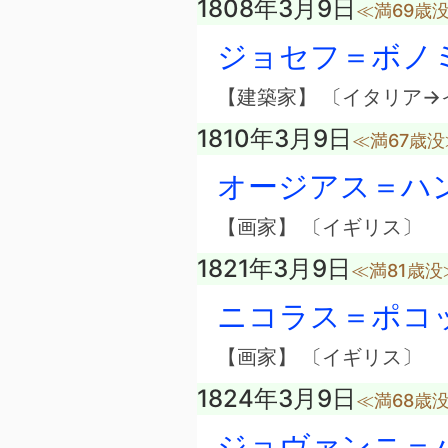
1808年3月9日
≪満69歳
ジョセフ＝ボノ
【建築家】 〔イタリア→
1810年3月9日
≪満67歳没
オージアス＝ハ
【画家】 〔イギリス〕
1821年3月9日
≪満81歳没
ニコラス＝ポコ
【画家】 〔イギリス〕
1824年3月9日
≪満68歳
ジョヴァンニ＝