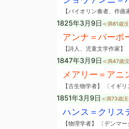
【バイオリン奏者、作曲家
1825年3月9日
≪満81歳
アンナ＝バーボ
【詩人、児童文学作家】 
1847年3月9日
≪満47歳
メアリー＝アニ
【古生物学者】 〔イギリ
1851年3月9日
≪満73歳没
ハンス＝クリス
【物理学者】 〔デンマー