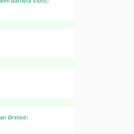
nni Battista Viotti）
ian Ørsted）