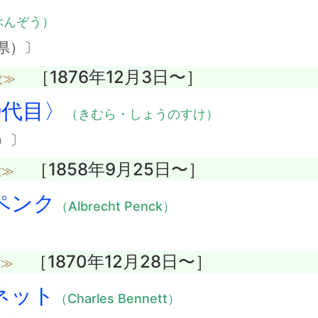
ぶんぞう）
県）〕
［1876年12月3日〜］
没≫
0代目〉
（きむら・しょうのすけ）
）〕
［1858年9月25日〜］
没≫
ペンク
（Albrecht Penck）
［1870年12月28日〜］
没≫
ネット
（Charles Bennett）