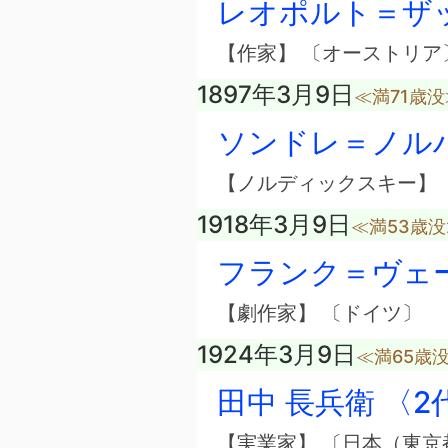
レオポルト＝ザ
【作家】 〔オーストリア
1897年3月9日
≪満71歳没
ソンドレ＝ノル
【ノルディックスキー】 
1918年3月9日
≪満53歳没
フランク＝ヴェ
【劇作家】 〔ドイツ〕
1924年3月9日
≪満65歳
田中 長兵衛 〈2
【実業家】 〔日本（東京