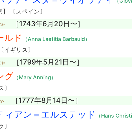
（Giova
】 〔スペイン〕
［1743年6月20日〜］
没≫
ールド
（Anna Laetitia Barbauld）
〔イギリス〕
［1799年5月21日〜］
没≫
ング
（Mary Anning）
ス〕
［1777年8月14日〜］
≫
ティアン＝エルステッド
（Hans Christ
ク〕