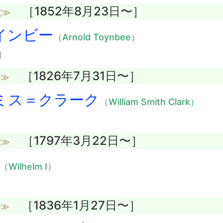
［1852年8月23日〜］
没≫
インビー
（Arnold Toynbee）
〕
［1826年7月31日〜］
没≫
ミス＝クラーク
（William Smith Clark）
［1797年3月22日〜］
没≫
（Wilhelm I）
［1836年1月27日〜］
没≫