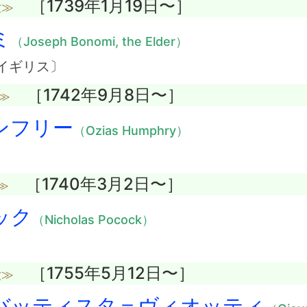
［1739年1月19日〜］
没≫
ミ
（Joseph Bonomi, the Elder）
イギリス〕
［1742年9月8日〜］
≫
ンフリー
（Ozias Humphry）
［1740年3月2日〜］
≫
ック
（Nicholas Pocock）
［1755年5月12日〜］
没≫
バッティスタ＝ヴィオッティ