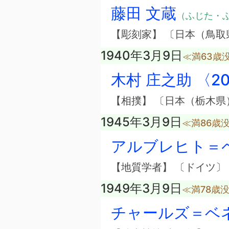
藤田 文蔵
（ふじた・
【彫刻家】 〔日本（鳥取
1940年3月9日
≪満63歳
木村 庄之助 〈2
【相撲】 〔日本（栃木県
1945年3月9日
≪満86歳
アルブレヒト＝
【地質学者】 〔ドイツ〕
1949年3月9日
≪満78歳
チャールズ＝ベ