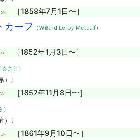
［1858年7月1日〜］
没≫
トカーフ
（Willard Leroy Metcalf）
［1852年1月3日〜］
没≫
てるさと）
県）〕
［1857年11月8日〜］
没≫
さ）
府）〕
［1861年9月10日〜］
没≫