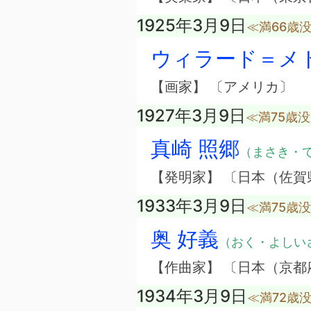
1925年3月9日
≪満66歳
ウィラード＝メ
【画家】 〔アメリカ〕
1927年3月9日
≪満75歳
真崎 照郷
（まさき・
【発明家】 〔日本（佐賀
1933年3月9日
≪満75歳
奥 好義
（おく・よしい
【作曲家】 〔日本（京都
1934年3月9日
≪満72歳