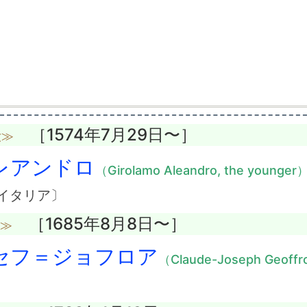
［1574年7月29日〜］
没≫
レアンドロ
（Girolamo Aleandro, the younger
イタリア〕
［1685年8月8日〜］
没≫
セフ＝ジョフロア
（Claude-Joseph Geoff