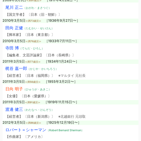
2009年3月5日
［1917年4月28日〜］
≪満91歳没≫
尾川 正二
（おがわ・まさつぐ）
【国文学者】 〔日本（旧・朝鮮）〕
2010年3月5日
［1936年9月27日〜］
≪満73歳没≫
田向 正健
（たむかい・せいけん）
【脚本家】 〔日本（東京都）〕
2010年3月5日
［1933年7月11日〜］
≪満76歳没≫
寺田 博
（てらだ・ひろし）
【編集者、文芸評論家】 〔日本（長崎県）〕
2011年3月5日
［1934年1月24日〜］
≪満77歳没≫
梶谷 嘉一郎
（かじや・かいちろう）
【経営者】 〔日本（福岡県）〕
※マルタイ 元社長
2011年3月5日
［1955年3月2日〜］
≪満56歳没≫
日向 明子
（ひゅうが・あきこ）
【女優】 〔日本（愛媛県）〕
2011年3月5日
［1919年11月15日〜］
≪満91歳没≫
渡邊 健三
（わたなべ・けんぞう）
【経営者】 〔日本（新潟県）〕
※北越銀行 元頭取
2012年3月5日
［1925年12月19日〜］
≪満86歳没≫
ロバート＝シャーマン
（Robert Bernard Sherman）
【作曲家】 〔アメリカ〕