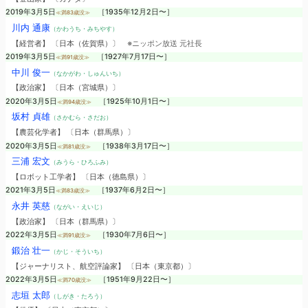
2019年3月5日
［1935年12月2日〜］
≪満83歳没≫
川内 通康
（かわうち・みちやす）
【経営者】 〔日本（佐賀県）〕
※ニッポン放送 元社長
2019年3月5日
［1927年7月17日〜］
≪満91歳没≫
中川 俊一
（なかがわ・しゅんいち）
【政治家】 〔日本（宮城県）〕
2020年3月5日
［1925年10月1日〜］
≪満94歳没≫
坂村 貞雄
（さかむら・さだお）
【農芸化学者】 〔日本（群馬県）〕
2020年3月5日
［1938年3月17日〜］
≪満81歳没≫
三浦 宏文
（みうら・ひろふみ）
【ロボット工学者】 〔日本（徳島県）〕
2021年3月5日
［1937年6月2日〜］
≪満83歳没≫
永井 英慈
（ながい・えいじ）
【政治家】 〔日本（群馬県）〕
2022年3月5日
［1930年7月6日〜］
≪満91歳没≫
鍛治 壮一
（かじ・そういち）
【ジャーナリスト、航空評論家】 〔日本（東京都）〕
2022年3月5日
［1951年9月22日〜］
≪満70歳没≫
志垣 太郎
（しがき・たろう）