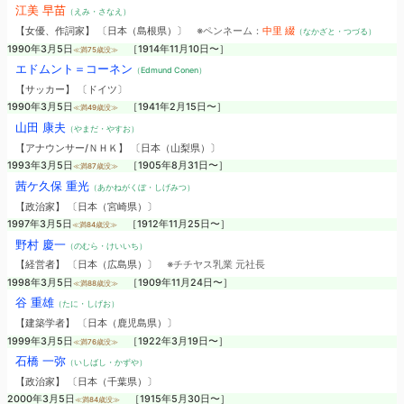
江美 早苗
（えみ・さなえ）
【女優、作詞家】 〔日本（島根県）〕
※ペンネーム：
中里 綴
（なかざと・つづる）
1990年3月5日
［1914年11月10日〜］
≪満75歳没≫
エドムント＝コーネン
（Edmund Conen）
【サッカー】 〔ドイツ〕
1990年3月5日
［1941年2月15日〜］
≪満49歳没≫
山田 康夫
（やまだ・やすお）
【アナウンサー/ＮＨＫ】 〔日本（山梨県）〕
1993年3月5日
［1905年8月31日〜］
≪満87歳没≫
茜ケ久保 重光
（あかねがくぼ・しげみつ）
【政治家】 〔日本（宮崎県）〕
1997年3月5日
［1912年11月25日〜］
≪満84歳没≫
野村 慶一
（のむら・けいいち）
【経営者】 〔日本（広島県）〕
※チチヤス乳業 元社長
1998年3月5日
［1909年11月24日〜］
≪満88歳没≫
谷 重雄
（たに・しげお）
【建築学者】 〔日本（鹿児島県）〕
1999年3月5日
［1922年3月19日〜］
≪満76歳没≫
石橋 一弥
（いしばし・かずや）
【政治家】 〔日本（千葉県）〕
2000年3月5日
［1915年5月30日〜］
≪満84歳没≫