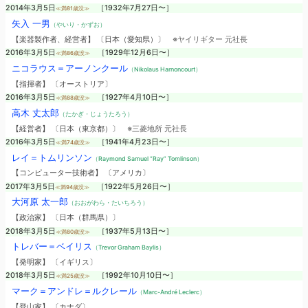
2014年3月5日
［1932年7月27日〜］
≪満81歳没≫
矢入 一男
（やいり・かずお）
【楽器製作者、経営者】 〔日本（愛知県）〕
※ヤイリギター 元社長
2016年3月5日
［1929年12月6日〜］
≪満86歳没≫
ニコラウス＝アーノンクール
（Nikolaus Harnoncourt）
【指揮者】 〔オーストリア〕
2016年3月5日
［1927年4月10日〜］
≪満88歳没≫
高木 丈太郎
（たかぎ・じょうたろう）
【経営者】 〔日本（東京都）〕
※三菱地所 元社長
2016年3月5日
［1941年4月23日〜］
≪満74歳没≫
レイ＝トムリンソン
（Raymond Samuel “Ray” Tomlinson）
【コンピューター技術者】 〔アメリカ〕
2017年3月5日
［1922年5月26日〜］
≪満94歳没≫
大河原 太一郎
（おおがわら・たいちろう）
【政治家】 〔日本（群馬県）〕
2018年3月5日
［1937年5月13日〜］
≪満80歳没≫
トレバー＝ベイリス
（Trevor Graham Baylis）
【発明家】 〔イギリス〕
2018年3月5日
［1992年10月10日〜］
≪満25歳没≫
マーク＝アンドレ＝ルクレール
（Marc-André Leclerc）
【登山家】 〔カナダ〕