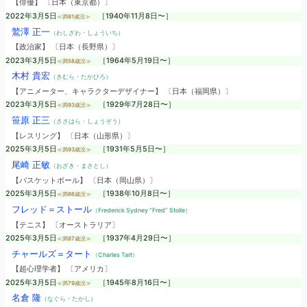
【俳優】 〔日本（東京都）〕
2022年3月5日
［1940年11月8日〜］
≪満81歳没≫
鷲澤 正一
（わしざわ・しょういち）
【政治家】 〔日本（長野県）〕
2023年3月5日
［1964年5月19日〜］
≪満58歳没≫
木村 貴宏
（きむら・たかひろ）
【アニメーター、キャラクターデザイナー】 〔日本（福岡県）〕
2023年3月5日
［1929年7月28日〜］
≪満93歳没≫
笹原 正三
（ささはら・しょうぞう）
【レスリング】 〔日本（山形県）〕
2025年3月5日
［1931年5月5日〜］
≪満93歳没≫
尾崎 正敏
（おざき・まさとし）
【バスケットボール】 〔日本（岡山県）〕
2025年3月5日
［1938年10月8日〜］
≪満86歳没≫
フレッド＝ストール
（Frederick Sydney “Fred” Stolle）
【テニス】 〔オーストラリア〕
2025年3月5日
［1937年4月29日〜］
≪満87歳没≫
チャールズ＝タート
（Charles Tart）
【超心理学者】 〔アメリカ〕
2025年3月5日
［1945年8月16日〜］
≪満79歳没≫
名倉 隆
（なぐら・たかし）