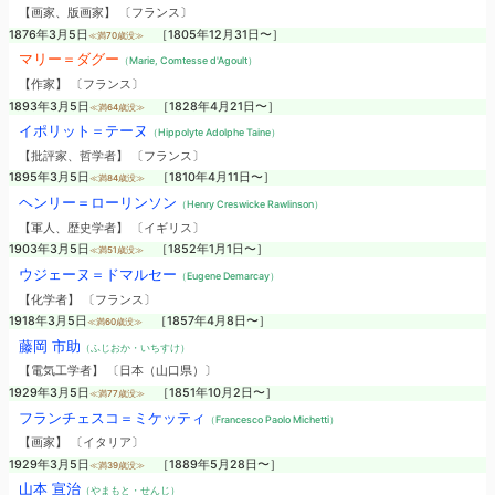
【画家、版画家】 〔フランス〕
1876年3月5日
［1805年12月31日〜］
≪満70歳没≫
マリー＝ダグー
（Marie, Comtesse d'Agoult）
【作家】 〔フランス〕
1893年3月5日
［1828年4月21日〜］
≪満64歳没≫
イポリット＝テーヌ
（Hippolyte Adolphe Taine）
【批評家、哲学者】 〔フランス〕
1895年3月5日
［1810年4月11日〜］
≪満84歳没≫
ヘンリー＝ローリンソン
（Henry Creswicke Rawlinson）
【軍人、歴史学者】 〔イギリス〕
1903年3月5日
［1852年1月1日〜］
≪満51歳没≫
ウジェーヌ＝ドマルセー
（Eugene Demarcay）
【化学者】 〔フランス〕
1918年3月5日
［1857年4月8日〜］
≪満60歳没≫
藤岡 市助
（ふじおか・いちすけ）
【電気工学者】 〔日本（山口県）〕
1929年3月5日
［1851年10月2日〜］
≪満77歳没≫
フランチェスコ＝ミケッティ
（Francesco Paolo Michetti）
【画家】 〔イタリア〕
1929年3月5日
［1889年5月28日〜］
≪満39歳没≫
山本 宣治
（やまもと・せんじ）