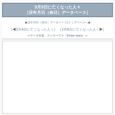
3月5日に亡くなった人々
［没年月日（命日）データベース］
▲
没年月日（命日）データベース
/トップページへ▲
［◀
3月4日に亡くなった人々
］
［
3月6日に亡くなった人々
▶］
≪データ作成：ストローワラ（Straw-wara）≫