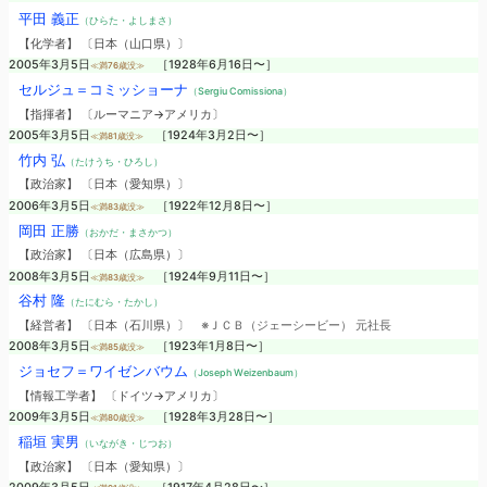
平田 義正
（ひらた・よしまさ）
【化学者】 〔日本（山口県）〕
2005年3月5日
［1928年6月16日〜］
≪満76歳没≫
セルジュ＝コミッショーナ
（Sergiu Comissiona）
【指揮者】 〔ルーマニア→アメリカ〕
2005年3月5日
［1924年3月2日〜］
≪満81歳没≫
竹内 弘
（たけうち・ひろし）
【政治家】 〔日本（愛知県）〕
2006年3月5日
［1922年12月8日〜］
≪満83歳没≫
岡田 正勝
（おかだ・まさかつ）
【政治家】 〔日本（広島県）〕
2008年3月5日
［1924年9月11日〜］
≪満83歳没≫
谷村 隆
（たにむら・たかし）
【経営者】 〔日本（石川県）〕
※ＪＣＢ（ジェーシービー） 元社長
2008年3月5日
［1923年1月8日〜］
≪満85歳没≫
ジョセフ＝ワイゼンバウム
（Joseph Weizenbaum）
【情報工学者】 〔ドイツ→アメリカ〕
2009年3月5日
［1928年3月28日〜］
≪満80歳没≫
稲垣 実男
（いながき・じつお）
【政治家】 〔日本（愛知県）〕