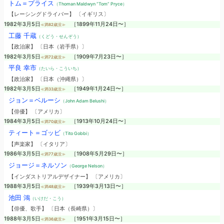
トム＝プライス
（Thoman Maldwyn “Tom” Pryce）
【レーシングドライバー】 〔イギリス〕
1982年3月5日
［1899年11月24日〜］
≪満82歳没≫
工藤 千蔵
（くどう・せんぞう）
【政治家】 〔日本（岩手県）〕
1982年3月5日
［1909年7月23日〜］
≪満72歳没≫
平良 幸市
（たいら・こういち）
【政治家】 〔日本（沖縄県）〕
1982年3月5日
［1949年1月24日〜］
≪満33歳没≫
ジョン＝ベルーシ
（John Adam Belushi）
【俳優】 〔アメリカ〕
1984年3月5日
［1913年10月24日〜］
≪満70歳没≫
ティート＝ゴッビ
（Tito Gobbi）
【声楽家】 〔イタリア〕
1986年3月5日
［1908年5月29日〜］
≪満77歳没≫
ジョージ＝ネルソン
（George Nelson）
【インダストリアルデザイナー】 〔アメリカ〕
1988年3月5日
［1939年3月13日〜］
≪満48歳没≫
池田 鴻
（いけだ・こう）
【俳優、歌手】 〔日本（長崎県）〕
1988年3月5日
［1951年3月15日〜］
≪満36歳没≫