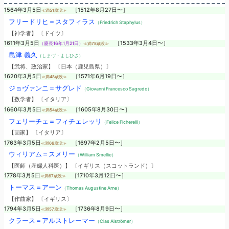
1564年3月5日
［1512年8月27日〜］
≪満51歳没≫
フリードリヒ＝スタフィラス
（Friedrich Staphylus）
【神学者】 〔ドイツ〕
1611年3月5日
［1533年3月4日〜］
（慶長16年1月21日）
≪満78歳没≫
島津 義久
（しまづ・よしひさ）
【武将、政治家】 〔日本（鹿児島県）〕
1620年3月5日
［1571年6月19日〜］
≪満48歳没≫
ジョヴァンニ＝サグレド
（Giovanni Francesco Sagredo）
【数学者】 〔イタリア〕
1660年3月5日
［1605年8月30日〜］
≪満54歳没≫
フェリーチェ＝フィチェレッリ
（Felice Ficherelli）
【画家】 〔イタリア〕
1763年3月5日
［1697年2月5日〜］
≪満66歳没≫
ウィリアム＝スメリー
（William Smellie）
【医師（産婦人科医）】 〔イギリス（スコットランド）〕
1778年3月5日
［1710年3月12日〜］
≪満67歳没≫
トーマス＝アーン
（Thomas Augustine Arne）
【作曲家】 〔イギリス〕
1794年3月5日
［1736年8月9日〜］
≪満57歳没≫
クラース＝アルストレーマー
（Clas Alströmer）