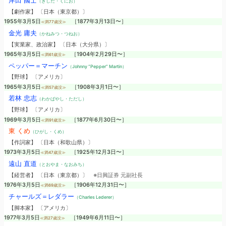
岸田 國士
（きしだ・くにお）
【劇作家】 〔日本（東京都）〕
1955年3月5日
［1877年3月13日〜］
≪満77歳没≫
金光 庸夫
（かねみつ・つねお）
【実業家、政治家】 〔日本（大分県）〕
1965年3月5日
［1904年2月29日〜］
≪満61歳没≫
ペッパー＝マーチン
（Johnny “Pepper” Martin）
【野球】 〔アメリカ〕
1965年3月5日
［1908年3月1日〜］
≪満57歳没≫
若林 忠志
（わかばやし・ただし）
【野球】 〔アメリカ〕
1969年3月5日
［1877年6月30日〜］
≪満91歳没≫
東 くめ
（ひがし・くめ）
【作詞家】 〔日本（和歌山県）〕
1973年3月5日
［1925年12月3日〜］
≪満47歳没≫
遠山 直道
（とおやま・なおみち）
【経営者】 〔日本（東京都）〕
※日興証券 元副社長
1976年3月5日
［1906年12月31日〜］
≪満69歳没≫
チャールズ＝レダラー
（Charles Lederer）
【脚本家】 〔アメリカ〕
1977年3月5日
［1949年6月11日〜］
≪満27歳没≫