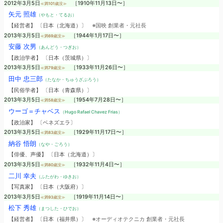
2012年3月5日
［1910年11月13日〜］
≪満101歳没≫
矢元 照雄
（やもと・てるお）
【経営者】 〔日本（北海道）〕
※国映 創業者・元社長
2013年3月5日
［1944年1月17日〜］
≪満69歳没≫
安藤 次男
（あんどう・つぎお）
【政治学者】 〔日本（茨城県）〕
2013年3月5日
［1933年11月26日〜］
≪満79歳没≫
田中 忠三郎
（たなか・ちゅうざぶろう）
【民俗学者】 〔日本（青森県）〕
2013年3月5日
［1954年7月28日〜］
≪満58歳没≫
ウーゴ＝チャベス
（Hugo Rafael Chavez Frias）
【政治家】 〔ベネズエラ〕
2013年3月5日
［1929年11月17日〜］
≪満83歳没≫
納谷 悟朗
（なや・ごろう）
【俳優、声優】 〔日本（北海道）〕
2013年3月5日
［1932年11月4日〜］
≪満80歳没≫
二川 幸夫
（ふたがわ・ゆきお）
【写真家】 〔日本（大阪府）〕
2013年3月5日
［1919年11月14日〜］
≪満93歳没≫
松下 秀雄
（まつした・ひでお）
【経営者】 〔日本（福井県）〕
※オーディオテクニカ 創業者・元社長