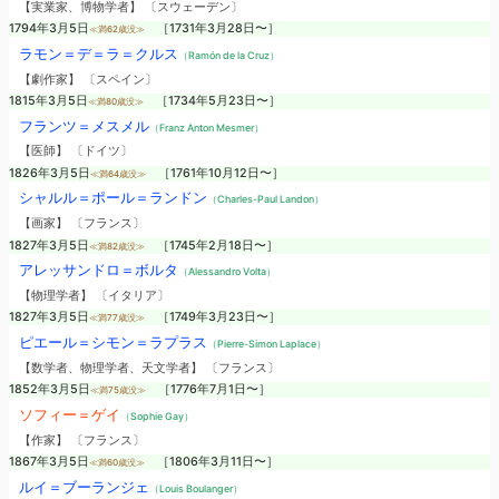
【実業家、博物学者】 〔スウェーデン〕
1794年3月5日
［1731年3月28日〜］
≪満62歳没≫
ラモン＝デ＝ラ＝クルス
（Ramón de la Cruz）
【劇作家】 〔スペイン〕
1815年3月5日
［1734年5月23日〜］
≪満80歳没≫
フランツ＝メスメル
（Franz Anton Mesmer）
【医師】 〔ドイツ〕
1826年3月5日
［1761年10月12日〜］
≪満64歳没≫
シャルル＝ポール＝ランドン
（Charles-Paul Landon）
【画家】 〔フランス〕
1827年3月5日
［1745年2月18日〜］
≪満82歳没≫
アレッサンドロ＝ボルタ
（Alessandro Volta）
【物理学者】 〔イタリア〕
1827年3月5日
［1749年3月23日〜］
≪満77歳没≫
ピエール＝シモン＝ラプラス
（Pierre-Simon Laplace）
【数学者、物理学者、天文学者】 〔フランス〕
1852年3月5日
［1776年7月1日〜］
≪満75歳没≫
ソフィー＝ゲイ
（Sophie Gay）
【作家】 〔フランス〕
1867年3月5日
［1806年3月11日〜］
≪満60歳没≫
ルイ＝ブーランジェ
（Louis Boulanger）