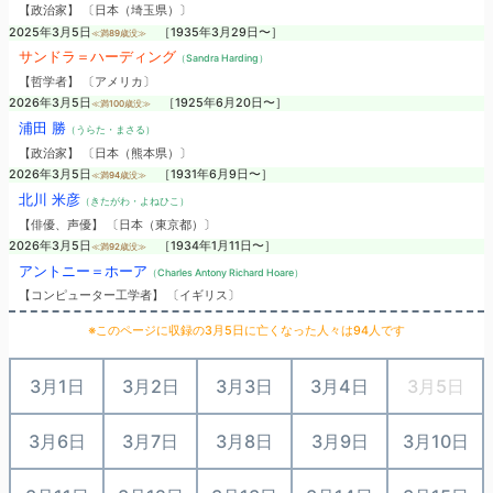
【政治家】 〔日本（埼玉県）〕
2025年3月5日
［1935年3月29日〜］
≪満89歳没≫
サンドラ＝ハーディング
（Sandra Harding）
【哲学者】 〔アメリカ〕
2026年3月5日
［1925年6月20日〜］
≪満100歳没≫
浦田 勝
（うらた・まさる）
【政治家】 〔日本（熊本県）〕
2026年3月5日
［1931年6月9日〜］
≪満94歳没≫
北川 米彦
（きたがわ・よねひこ）
【俳優、声優】 〔日本（東京都）〕
2026年3月5日
［1934年1月11日〜］
≪満92歳没≫
アントニー＝ホーア
（Charles Antony Richard Hoare）
【コンピューター工学者】 〔イギリス〕
※このページに収録の3月5日に亡くなった人々は94人です
3月1日
3月2日
3月3日
3月4日
3月5日
3月6日
3月7日
3月8日
3月9日
3月10日