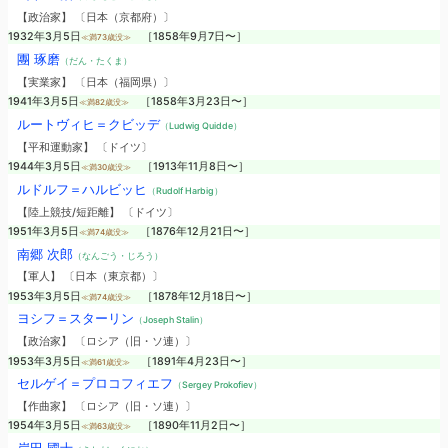
【政治家】 〔日本（京都府）〕
1932年3月5日
［1858年9月7日〜］
≪満73歳没≫
團 琢磨
（だん・たくま）
【実業家】 〔日本（福岡県）〕
1941年3月5日
［1858年3月23日〜］
≪満82歳没≫
ルートヴィヒ＝クビッデ
（Ludwig Quidde）
【平和運動家】 〔ドイツ〕
1944年3月5日
［1913年11月8日〜］
≪満30歳没≫
ルドルフ＝ハルビッヒ
（Rudolf Harbig）
【陸上競技/短距離】 〔ドイツ〕
1951年3月5日
［1876年12月21日〜］
≪満74歳没≫
南郷 次郎
（なんごう・じろう）
【軍人】 〔日本（東京都）〕
1953年3月5日
［1878年12月18日〜］
≪満74歳没≫
ヨシフ＝スターリン
（Joseph Stalin）
【政治家】 〔ロシア（旧・ソ連）〕
1953年3月5日
［1891年4月23日〜］
≪満61歳没≫
セルゲイ＝プロコフィエフ
（Sergey Prokofiev）
【作曲家】 〔ロシア（旧・ソ連）〕
1954年3月5日
［1890年11月2日〜］
≪満63歳没≫