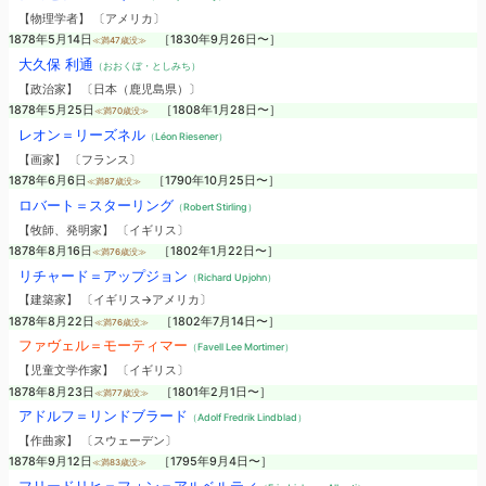
【物理学者】 〔アメリカ〕
1878年5月14日
［1830年9月26日〜］
≪満47歳没≫
大久保 利通
（おおくぼ・としみち）
【政治家】 〔日本（鹿児島県）〕
1878年5月25日
［1808年1月28日〜］
≪満70歳没≫
レオン＝リーズネル
（Léon Riesener）
【画家】 〔フランス〕
1878年6月6日
［1790年10月25日〜］
≪満87歳没≫
ロバート＝スターリング
（Robert Stirling）
【牧師、発明家】 〔イギリス〕
1878年8月16日
［1802年1月22日〜］
≪満76歳没≫
リチャード＝アップジョン
（Richard Upjohn）
【建築家】 〔イギリス→アメリカ〕
1878年8月22日
［1802年7月14日〜］
≪満76歳没≫
ファヴェル＝モーティマー
（Favell Lee Mortimer）
【児童文学作家】 〔イギリス〕
1878年8月23日
［1801年2月1日〜］
≪満77歳没≫
アドルフ＝リンドブラード
（Adolf Fredrik Lindblad）
【作曲家】 〔スウェーデン〕
1878年9月12日
［1795年9月4日〜］
≪満83歳没≫