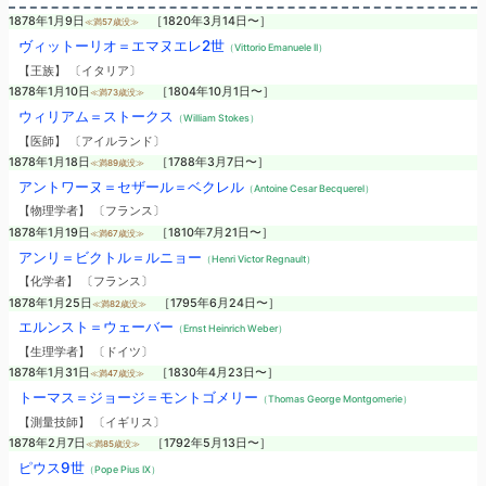
1878年1月9日
［1820年3月14日〜］
≪満57歳没≫
ヴィットーリオ＝エマヌエレ2世
（Vittorio Emanuele II）
【王族】 〔イタリア〕
1878年1月10日
［1804年10月1日〜］
≪満73歳没≫
ウィリアム＝ストークス
（William Stokes）
【医師】 〔アイルランド〕
1878年1月18日
［1788年3月7日〜］
≪満89歳没≫
アントワーヌ＝セザール＝ベクレル
（Antoine Cesar Becquerel）
【物理学者】 〔フランス〕
1878年1月19日
［1810年7月21日〜］
≪満67歳没≫
アンリ＝ビクトル＝ルニョー
（Henri Victor Regnault）
【化学者】 〔フランス〕
1878年1月25日
［1795年6月24日〜］
≪満82歳没≫
エルンスト＝ウェーバー
（Ernst Heinrich Weber）
【生理学者】 〔ドイツ〕
1878年1月31日
［1830年4月23日〜］
≪満47歳没≫
トーマス＝ジョージ＝モントゴメリー
（Thomas George Montgomerie）
【測量技師】 〔イギリス〕
1878年2月7日
［1792年5月13日〜］
≪満85歳没≫
ピウス9世
（Pope Pius IX）