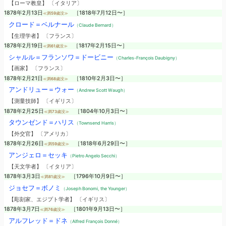
【ローマ教皇】 〔イタリア〕
1878年2月13日
［1818年7月12日〜］
≪満59歳没≫
クロード＝ベルナール
（Claude Bernard）
【生理学者】 〔フランス〕
1878年2月19日
［1817年2月15日〜］
≪満61歳没≫
シャルル＝フランソワ＝ドービニー
（Charles-François Daubigny）
【画家】 〔フランス〕
1878年2月21日
［1810年2月3日〜］
≪満68歳没≫
アンドリュー＝ウォー
（Andrew Scott Waugh）
【測量技師】 〔イギリス〕
1878年2月25日
［1804年10月3日〜］
≪満73歳没≫
タウンゼンド＝ハリス
（Townsend Harris）
【外交官】 〔アメリカ〕
1878年2月26日
［1818年6月29日〜］
≪満59歳没≫
アンジェロ＝セッキ
（Pietro Angelo Secchi）
【天文学者】 〔イタリア〕
1878年3月3日
［1796年10月9日〜］
≪満81歳没≫
ジョセフ＝ボノミ
（Joseph Bonomi, the Younger）
【彫刻家、エジプト学者】 〔イギリス〕
1878年3月7日
［1801年9月13日〜］
≪満76歳没≫
アルフレッド＝ドネ
（Alfred François Donné）