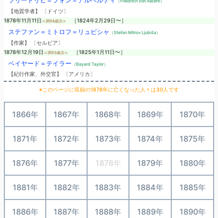
フリードリヒ＝フォン＝アルベルティ
（Friedrich von Alberti）
【地質学者】 〔ドイツ〕
1878年11月11日
［1824年2月29日〜］
≪満54歳没≫
ステファン＝ミトロフ＝リュビシャ
（Stefan Mitrov Ljubiša）
【作家】 〔セルビア〕
1878年12月19日
［1825年1月11日〜］
≪満53歳没≫
ベイヤード＝テイラー
（Bayard Taylor）
【紀行作家、外交官】 〔アメリカ〕
※このページに収録の1878年に亡くなった人々は30人です
1866年
1867年
1868年
1869年
1870年
1871年
1872年
1873年
1874年
1875年
1876年
1877年
1878年
1879年
1880年
1881年
1882年
1883年
1884年
1885年
1886年
1887年
1888年
1889年
1890年