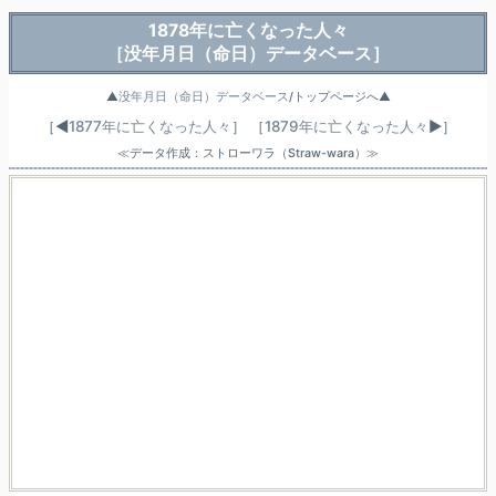
1878年に亡くなった人々
［没年月日（命日）データベース］
▲
没年月日（命日）データベース
/トップページへ▲
［◀
1877年に亡くなった人々
］
［
1879年に亡くなった人々
▶］
≪データ作成：ストローワラ（Straw-wara）≫