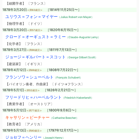
【細菌学者】 〔フランス〕
1878年3月20日
［1814年11月25日〜］
≪満63歳没≫
ユリウス＝フォン＝マイヤー
（Julius Robert von Mayer）
【物理学者】 〔ドイツ〕
1878年3月20日
［1820年6月15日〜］
≪満57歳没≫
クロード＝オーギュスト＝ラミー
（Claude-Auguste Lamy）
【化学者】 〔フランス〕
1878年3月27日
［1811年7月13日〜］
≪満66歳没≫
ジョージ＝ギルバート＝スコット
（George Gilbert Scott）
【建築家】 〔イギリス〕
1878年4月12日
［1808年7月22日〜］
≪満69歳没≫
フランソワ＝シューベルト
（François Schubert）
【バイオリン奏者、作曲家】 〔ドイツ→フランス〕
1878年5月1日
［1826年2月21日〜］
≪満52歳没≫
フリードリヒ＝ハーベルラント
（Friedrich Haberlandt）
【農業学者】 〔オーストリア〕
1878年5月12日
［1800年9月6日〜］
≪満77歳没≫
キャサリン＝ビーチャー
（Catharine Beecher）
【教育者】 〔アメリカ〕
1878年5月13日
［1797年12月17日〜］
≪満80歳没≫
ジョセフ＝ヘンリー
（Joseph Henry）