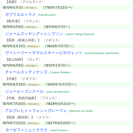
【画家】 〔アイルランド〕
1870年5月1日
［1795年7月22日〜］
≪満74歳没≫
ガブリエル＝ラメ
（Gabriel Lamé）
【数学者】 〔フランス〕
1870年5月6日
［1811年6月7日〜］
≪満58歳没≫
ジェームズ＝ヤング＝シンプソン
（James Young Simpson）
【医師（産婦人科医）】 〔イギリス〕
1870年5月31日
［1803年11月7日〜］
≪満66歳没≫
ヴァシーリー＝サマルスキー＝ビホヴェッツ
（Vasili Samarsky-Bykhovets）
【鉱山技師】 〔ロシア〕
1870年6月9日
［1812年2月7日〜］
≪満58歳没≫
チャールズ＝ディケンズ
（Charles Dickens）
【作家】 〔イギリス〕
1870年6月20日
［1830年12月17日〜］
≪満39歳没≫
ジュール＝ゴンクール
（Jules de Goncourt）
【作家、美術評論家】 〔フランス〕
1870年7月20日
［1828年5月22日〜］
≪満42歳没≫
アルブレヒト＝フォン＝グレーフェ
（Albrecht von Gräfe）
【医師（眼科医）】 〔ドイツ〕
1870年7月22日
［1827年8月20日〜］
≪満42歳没≫
ヨーゼフ＝シュトラウス
（Josef Strauss）