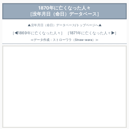
1870年に亡くなった人々
［没年月日（命日）データベース］
▲
没年月日（命日）データベース
/トップページへ▲
［◀
1869年に亡くなった人々
］
［
1871年に亡くなった人々
▶］
≪データ作成：ストローワラ（Straw-wara）≫