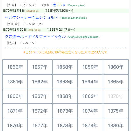
【作家】 〔フランス〕
※別名：
大デュマ
（Dumas, père）
1870年12月5日
［1815年7月30日〜］
≪満55歳没≫
ヘルマン＝レーヴェンショルド
（Herman Løvenskiold）
【作曲家】 〔デンマーク〕
1870年12月22日
［1836年2月17日〜］
≪満34歳没≫
グスターボ＝アドルフォ＝ベッケル
（Gustavo Adolfo Becquer）
【詩人】 〔スペイン〕
※このページに収録の1870年に亡くなった人々は23人です
1856年
1857年
1858年
1859年
1860年
1861年
1862年
1863年
1864年
1865年
1866年
1867年
1868年
1869年
1870年
1871年
1872年
1873年
1874年
1875年
1876年
1877年
1878年
1879年
1880年