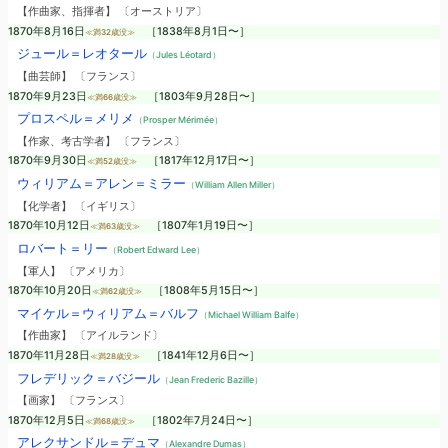
【作曲家、指揮者】 〔オーストリア〕
1870年8月16日
［1838年8月1日〜］
≪満32歳没≫
ジュール＝レオタール
（Jules Léotard）
【曲芸師】 〔フランス〕
1870年9月23日
［1803年9月28日〜］
≪満66歳没≫
プロスペル＝メリメ
（Prosper Mérimée）
【作家、考古学者】 〔フランス〕
1870年9月30日
［1817年12月17日〜］
≪満52歳没≫
ウィリアム＝アレン＝ミラー
（William Allen Miller）
【化学者】 〔イギリス〕
1870年10月12日
［1807年1月19日〜］
≪満63歳没≫
ロバート＝リー
（Robert Edward Lee）
【軍人】 〔アメリカ〕
1870年10月20日
［1808年5月15日〜］
≪満62歳没≫
マイケル＝ウィリアム＝バルフ
（Michael William Balfe）
【作曲家】 〔アイルランド〕
1870年11月28日
［1841年12月6日〜］
≪満28歳没≫
フレデリック＝バジール
（Jean Frederic Bazille）
【画家】 〔フランス〕
1870年12月5日
［1802年7月24日〜］
≪満68歳没≫
アレクサンドル＝デュマ
（Alexandre Dumas）