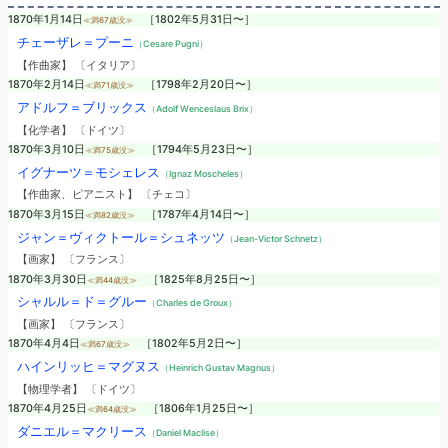
1870年1月14日
［1802年5月31日〜］
≪満67歳没≫
チェーザレ＝プーニ
（Cesare Pugni）
【作曲家】 〔イタリア〕
1870年2月14日
［1798年2月20日〜］
≪満71歳没≫
アドルフ＝ブリックス
（Adolf Wenceslaus Brix）
【化学者】 〔ドイツ〕
1870年3月10日
［1794年5月23日〜］
≪満75歳没≫
イグナーツ＝モシェレス
（Ignaz Moscheles）
【作曲家、ピアニスト】 〔チェコ〕
1870年3月15日
［1787年4月14日〜］
≪満82歳没≫
ジャン＝ヴィクトール＝シュネッツ
（Jean-Victor Schnetz）
【画家】 〔フランス〕
1870年3月30日
［1825年8月25日〜］
≪満44歳没≫
シャルル＝ド＝グルー
（Charles de Groux）
【画家】 〔フランス〕
1870年4月4日
［1802年5月2日〜］
≪満67歳没≫
ハインリッヒ＝マグヌス
（Heinrich Gustav Magnus）
【物理学者】 〔ドイツ〕
1870年4月25日
［1806年1月25日〜］
≪満64歳没≫
ダニエル＝マクリース
（Daniel Maclise）