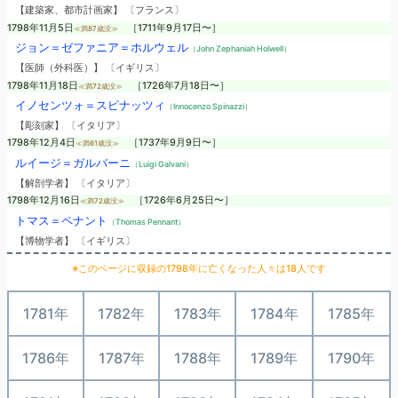
【建築家、都市計画家】 〔フランス〕
1798年11月5日
［1711年9月17日〜］
≪満87歳没≫
ジョン＝ゼファニア＝ホルウェル
（John Zephaniah Holwell）
【医師（外科医）】 〔イギリス〕
1798年11月18日
［1726年7月18日〜］
≪満72歳没≫
イノセンツォ＝スピナッツィ
（Innocenzo Spinazzi）
【彫刻家】 〔イタリア〕
1798年12月4日
［1737年9月9日〜］
≪満61歳没≫
ルイージ＝ガルバーニ
（Luigi Galvani）
【解剖学者】 〔イタリア〕
1798年12月16日
［1726年6月25日〜］
≪満72歳没≫
トマス＝ペナント
（Thomas Pennant）
【博物学者】 〔イギリス〕
※このページに収録の1798年に亡くなった人々は18人です
1781年
1782年
1783年
1784年
1785年
1786年
1787年
1788年
1789年
1790年