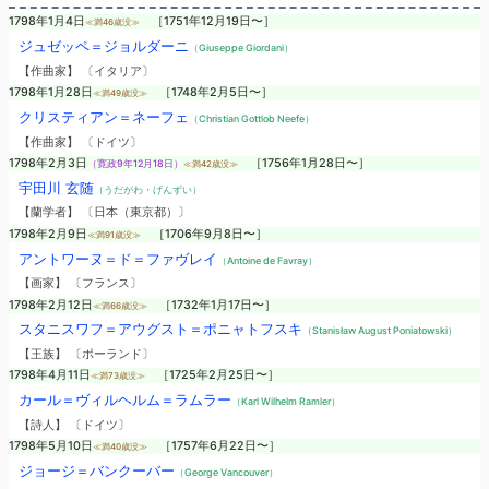
1798年1月4日
［1751年12月19日〜］
≪満46歳没≫
ジュゼッペ＝ジョルダーニ
（Giuseppe Giordani）
【作曲家】 〔イタリア〕
1798年1月28日
［1748年2月5日〜］
≪満49歳没≫
クリスティアン＝ネーフェ
（Christian Gottlob Neefe）
【作曲家】 〔ドイツ〕
1798年2月3日
［1756年1月28日〜］
（寛政9年12月18日）
≪満42歳没≫
宇田川 玄随
（うだがわ・げんずい）
【蘭学者】 〔日本（東京都）〕
1798年2月9日
［1706年9月8日〜］
≪満91歳没≫
アントワーヌ＝ド＝ファヴレイ
（Antoine de Favray）
【画家】 〔フランス〕
1798年2月12日
［1732年1月17日〜］
≪満66歳没≫
スタニスワフ＝アウグスト＝ポニャトフスキ
（Stanisław August Poniatowski）
【王族】 〔ポーランド〕
1798年4月11日
［1725年2月25日〜］
≪満73歳没≫
カール＝ヴィルヘルム＝ラムラー
（Karl Wilhelm Ramler）
【詩人】 〔ドイツ〕
1798年5月10日
［1757年6月22日〜］
≪満40歳没≫
ジョージ＝バンクーバー
（George Vancouver）