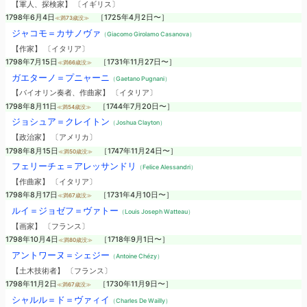
【軍人、探検家】 〔イギリス〕
1798年6月4日
［1725年4月2日〜］
≪満73歳没≫
ジャコモ＝カサノヴァ
（Giacomo Girolamo Casanova）
【作家】 〔イタリア〕
1798年7月15日
［1731年11月27日〜］
≪満66歳没≫
ガエターノ＝プニャーニ
（Gaetano Pugnani）
【バイオリン奏者、作曲家】 〔イタリア〕
1798年8月11日
［1744年7月20日〜］
≪満54歳没≫
ジョシュア＝クレイトン
（Joshua Clayton）
【政治家】 〔アメリカ〕
1798年8月15日
［1747年11月24日〜］
≪満50歳没≫
フェリーチェ＝アレッサンドリ
（Felice Alessandri）
【作曲家】 〔イタリア〕
1798年8月17日
［1731年4月10日〜］
≪満67歳没≫
ルイ＝ジョゼフ＝ヴァトー
（Louis Joseph Watteau）
【画家】 〔フランス〕
1798年10月4日
［1718年9月1日〜］
≪満80歳没≫
アントワーヌ＝シェジー
（Antoine Chézy）
【土木技術者】 〔フランス〕
1798年11月2日
［1730年11月9日〜］
≪満67歳没≫
シャルル＝ド＝ヴァィイ
（Charles De Wailly）