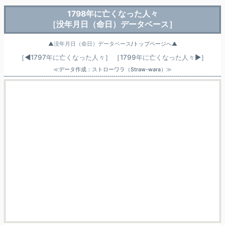
1798年に亡くなった人々
［没年月日（命日）データベース］
▲
没年月日（命日）データベース
/トップページへ▲
［◀
1797年に亡くなった人々
］
［
1799年に亡くなった人々
▶］
≪データ作成：ストローワラ（Straw-wara）≫