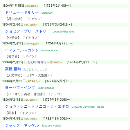
1804年1月15日
［1725年2月4日〜］
≪満78歳没≫
ドリュー＝ドルリー
（Dru Drury）
【昆虫学者】 〔イギリス〕
1804年2月6日
［1733年3月24日〜］
≪満70歳没≫
ジョゼフ＝プリーストリー
（Joseph Priestley）
【化学者】 〔イギリス〕
1804年2月12日
［1724年4月22日〜］
≪満79歳没≫
イマヌエル＝カント
（Immanuel Kant）
【哲学者】 〔ドイツ〕
1804年2月15日
［1764年12月22日〜］
（文化1年1月5日）
≪満39歳没≫
高橋 至時
（たかはし・よしとき）
【天文学者】 〔日本（大阪府）〕
1804年2月22日
［1724年5月7日〜］
≪満79歳没≫
ヨーゼフ＝ベンダ
（Josef Benda）
【バイオリン奏者、作曲家】 〔チェコ〕
1804年3月3日
［1727年8月30日〜］
≪満76歳没≫
ジョヴァンニ＝ドメニコ＝ティエポロ
（Giovanni Domenico Tiepolo）
【画家】 〔イタリア〕
1804年4月9日
［1732年9月30日〜］
≪満71歳没≫
ジャック＝ネッケル
（Jacques Necker）