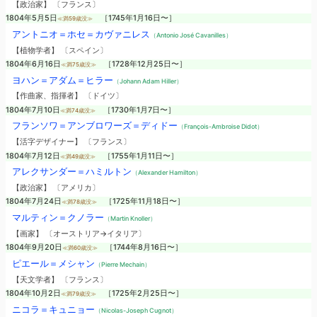
【政治家】 〔フランス〕
1804年5月5日
［1745年1月16日〜］
≪満59歳没≫
アントニオ＝ホセ＝カヴァニレス
（Antonio José Cavanilles）
【植物学者】 〔スペイン〕
1804年6月16日
［1728年12月25日〜］
≪満75歳没≫
ヨハン＝アダム＝ヒラー
（Johann Adam Hiller）
【作曲家、指揮者】 〔ドイツ〕
1804年7月10日
［1730年1月7日〜］
≪満74歳没≫
フランソワ＝アンブロワーズ＝ディドー
（François-Ambroise Didot）
【活字デザイナー】 〔フランス〕
1804年7月12日
［1755年1月11日〜］
≪満49歳没≫
アレクサンダー＝ハミルトン
（Alexander Hamilton）
【政治家】 〔アメリカ〕
1804年7月24日
［1725年11月18日〜］
≪満78歳没≫
マルティン＝クノラー
（Martin Knoller）
【画家】 〔オーストリア→イタリア〕
1804年9月20日
［1744年8月16日〜］
≪満60歳没≫
ピエール＝メシャン
（Pierre Mechain）
【天文学者】 〔フランス〕
1804年10月2日
［1725年2月25日〜］
≪満79歳没≫
ニコラ＝キュニョー
（Nicolas-Joseph Cugnot）