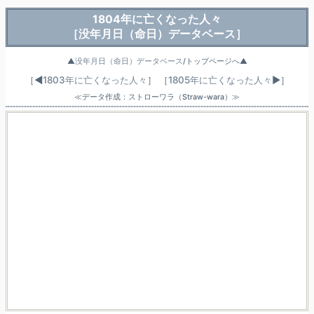
1804年に亡くなった人々
［没年月日（命日）データベース］
▲
没年月日（命日）データベース
/トップページへ▲
［◀
1803年に亡くなった人々
］
［
1805年に亡くなった人々
▶］
≪データ作成：ストローワラ（Straw-wara）≫