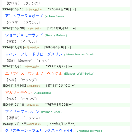
【技術者】 〔フランス〕
1804年10月15日
［1728年2月26日〜］
≪満76歳没≫
アントワーヌ＝ボーメ
（Antoine Baume）
【化学者】 〔フランス〕
1804年10月29日
［1763年6月26日〜］
≪満41歳没≫
ジョージ＝モーランド
（George Morland）
【画家】 〔イギリス〕
1804年11月1日
［1748年8月8日〜］
≪満56歳没≫
ヨハン＝フリードリヒ＝グメリン
（Johann Friedrich Gmelin）
【医師、博物学者】 〔ドイツ〕
1804年11月5日
［1738年7月24日〜］
≪満66歳没≫
エリザベス＝ウォルフ＝ベッケル
（Elizabeth Wolff-Bekker）
【作家】 〔オランダ〕
1804年11月14日
［1741年12月10日〜］
≪満62歳没≫
アガサ＝デケン
（Aagje Deken）
【作家】 〔オランダ〕
1804年12月1日
［1767年5月29日〜］
≪満37歳没≫
フィリップ＝ルボン
（Philippe Lebon）
【発明家】 〔フランス〕
1804年12月16日
［1726年1月28日〜］
≪満78歳没≫
クリスチャン＝フェリックス＝ヴァイセ
（Christian Felix Weiße）