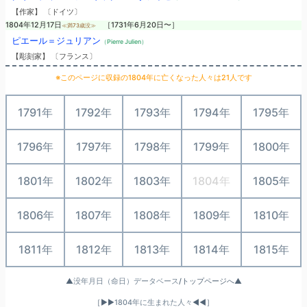
【作家】 〔ドイツ〕
1804年12月17日
［1731年6月20日〜］
≪満73歳没≫
ピエール＝ジュリアン
（Pierre Julien）
【彫刻家】 〔フランス〕
※このページに収録の1804年に亡くなった人々は21人です
1791年
1792年
1793年
1794年
1795年
1796年
1797年
1798年
1799年
1800年
1801年
1802年
1803年
1804年
1805年
1806年
1807年
1808年
1809年
1810年
1811年
1812年
1813年
1814年
1815年
▲
没年月日（命日）データベース
/トップページへ▲
［▶▶
1804年に生まれた人々
◀◀］