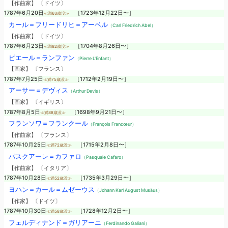
【作曲家】 〔ドイツ〕
1787年6月20日
［1723年12月22日〜］
≪満63歳没≫
カール＝フリードリヒ＝アーベル
（Carl Friedrich Abel）
【作曲家】 〔ドイツ〕
1787年6月23日
［1704年8月26日〜］
≪満82歳没≫
ピエール＝ランファン
（Pierre L'Enfant）
【画家】 〔フランス〕
1787年7月25日
［1712年2月19日〜］
≪満75歳没≫
アーサー＝デヴィス
（Arthur Devis）
【画家】 〔イギリス〕
1787年8月5日
［1698年9月21日〜］
≪満88歳没≫
フランソワ＝フランクール
（François Francœur）
【作曲家】 〔フランス〕
1787年10月25日
［1715年2月8日〜］
≪満72歳没≫
パスクアーレ＝カファロ
（Pasquale Cafaro）
【作曲家】 〔イタリア〕
1787年10月28日
［1735年3月29日〜］
≪満52歳没≫
ヨハン＝カール＝ムゼーウス
（Johann Karl August Musäus）
【作家】 〔ドイツ〕
1787年10月30日
［1728年12月2日〜］
≪満58歳没≫
フェルディナンド＝ガリアーニ
（Ferdinando Galiani）