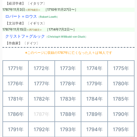
【経済学者】 〔イタリア〕
1787年11月3日
［1710年11月27日〜］
≪満76歳没≫
ロバート＝ロウス
（Robert Lowth）
【文法学者】 〔イギリス〕
1787年11月15日
［1714年7月2日〜］
≪満73歳没≫
クリストフ＝グルック
（Christoph Willibald von Gluck）
【作曲家】 〔ドイツ〕
※このページに収録の1787年に亡くなった人々は16人です
1771年
1772年
1773年
1774年
1775年
1776年
1777年
1778年
1779年
1780年
1781年
1782年
1783年
1784年
1785年
1786年
1787年
1788年
1789年
1790年
1791年
1792年
1793年
1794年
1795年