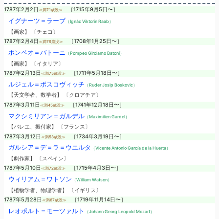
1787年2月2日
［1715年9月5日〜］
≪満71歳没≫
イグナーツ＝ラーブ
（Ignác Viktorin Raab）
【画家】 〔チェコ〕
1787年2月4日
［1708年1月25日〜］
≪満79歳没≫
ポンペオ＝バトーニ
（Pompeo Girolamo Batoni）
【画家】 〔イタリア〕
1787年2月13日
［1711年5月18日〜］
≪満75歳没≫
ルジェル＝ボスコヴィッチ
（Ruder Josip Boskovic）
【天文学者、数学者】 〔クロアチア〕
1787年3月11日
［1741年12月18日〜］
≪満45歳没≫
マクシミリアン＝ガルデル
（Maximilien Gardel）
【バレエ、振付家】 〔フランス〕
1787年3月12日
［1734年3月19日〜］
≪満53歳没≫
ガルシア＝デ＝ラ＝ウエルタ
（Vicente Antonio García de la Huerta）
【劇作家】 〔スペイン〕
1787年5月10日
［1715年4月3日〜］
≪満72歳没≫
ウィリアム＝ワトソン
（William Watson）
【植物学者、物理学者】 〔イギリス〕
1787年5月28日
［1719年11月14日〜］
≪満67歳没≫
レオポルト＝モーツァルト
（Johann Georg Leopold Mozart）