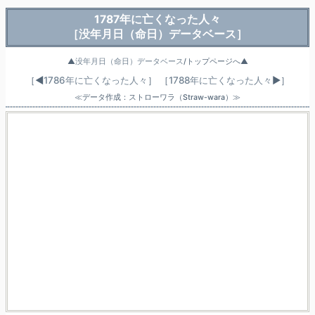
1787年に亡くなった人々
［没年月日（命日）データベース］
▲
没年月日（命日）データベース
/トップページへ▲
［◀
1786年に亡くなった人々
］
［
1788年に亡くなった人々
▶］
≪データ作成：ストローワラ（Straw-wara）≫