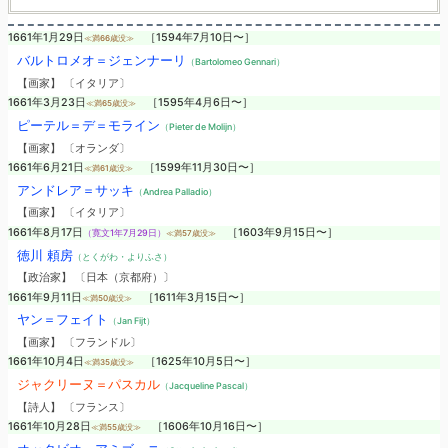
1661年1月29日
［1594年7月10日〜］
≪満66歳没≫
バルトロメオ＝ジェンナーリ
（Bartolomeo Gennari）
【画家】 〔イタリア〕
1661年3月23日
［1595年4月6日〜］
≪満65歳没≫
ピーテル＝デ＝モライン
（Pieter de Molijn）
【画家】 〔オランダ〕
1661年6月21日
［1599年11月30日〜］
≪満61歳没≫
アンドレア＝サッキ
（Andrea Palladio）
【画家】 〔イタリア〕
1661年8月17日
［1603年9月15日〜］
（寛文1年7月29日）
≪満57歳没≫
徳川 頼房
（とくがわ・よりふさ）
【政治家】 〔日本（京都府）〕
1661年9月11日
［1611年3月15日〜］
≪満50歳没≫
ヤン＝フェイト
（Jan Fijt）
【画家】 〔フランドル〕
1661年10月4日
［1625年10月5日〜］
≪満35歳没≫
ジャクリーヌ＝パスカル
（Jacqueline Pascal）
【詩人】 〔フランス〕
1661年10月28日
［1606年10月16日〜］
≪満55歳没≫