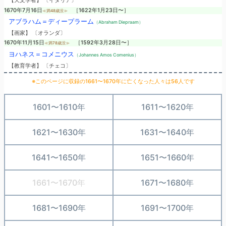
【天文学者】 〔イタリア〕
1670年7月16日
［1622年1月23日〜］
≪満48歳没≫
アブラハム＝ディープラーム
（Abraham Diepraam）
【画家】 〔オランダ〕
1670年11月15日
［1592年3月28日〜］
≪満78歳没≫
ヨハネス＝コメニウス
（Johannes Amos Comenius）
【教育学者】 〔チェコ〕
※このページに収録の1661〜1670年に亡くなった人々は56人です
1601〜1610年
1611〜1620年
1621〜1630年
1631〜1640年
1641〜1650年
1651〜1660年
1661〜1670年
1671〜1680年
1681〜1690年
1691〜1700年