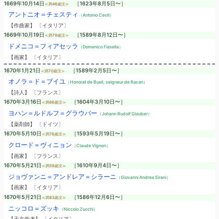
1669年10月14日
［1623年8月5日〜］
≪満46歳没≫
アントニオ＝チェスティ
（Antonio Cesti）
【作曲家】 〔イタリア〕
1669年10月19日
［1589年8月12日〜］
≪満79歳没≫
ドメニコ＝フィアセッラ
（Domenico Fiasella）
【画家】 〔イタリア〕
1670年1月21日
［1589年2月5日〜］
≪満70歳没≫
オノラ＝ド＝ブイユ
（Honorat de Bueil, seigneur de Racan）
【詩人】 〔フランス〕
1670年3月16日
［1604年3月10日〜］
≪満66歳没≫
ヨハン＝ルドルフ＝グラウバー
（Johann Rudolf Glauber）
【薬剤師】 〔ドイツ〕
1670年5月10日
［1593年5月19日〜］
≪満76歳没≫
クロード＝ヴィニョン
（Claude Vignon）
【画家】 〔フランス〕
1670年5月21日
［1610年9月4日〜］
≪満59歳没≫
ジョヴァンニ＝アンドレア＝シラーニ
（Giovanni Andrea Sirani）
【画家】 〔イタリア〕
1670年5月21日
［1586年12月6日〜］
≪満83歳没≫
ニッコロ＝ズッキ
（Niccolo Zucchi）