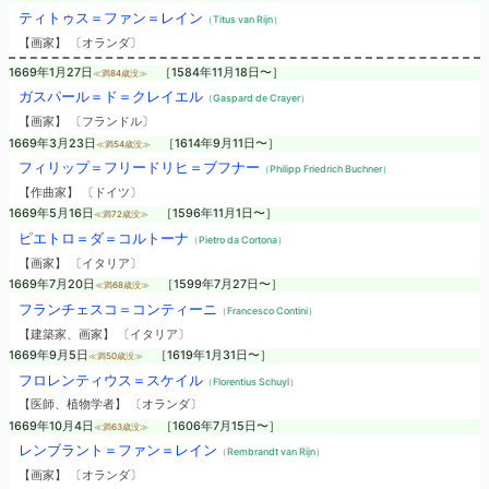
ティトゥス＝ファン＝レイン
（Titus van Rijn）
【画家】 〔オランダ〕
1669年1月27日
［1584年11月18日〜］
≪満84歳没≫
ガスパール＝ド＝クレイエル
（Gaspard de Crayer）
【画家】 〔フランドル〕
1669年3月23日
［1614年9月11日〜］
≪満54歳没≫
フィリップ＝フリードリヒ＝ブフナー
（Philipp Friedrich Buchner）
【作曲家】 〔ドイツ〕
1669年5月16日
［1596年11月1日〜］
≪満72歳没≫
ピエトロ＝ダ＝コルトーナ
（Pietro da Cortona）
【画家】 〔イタリア〕
1669年7月20日
［1599年7月27日〜］
≪満68歳没≫
フランチェスコ＝コンティーニ
（Francesco Contini）
【建築家、画家】 〔イタリア〕
1669年9月5日
［1619年1月31日〜］
≪満50歳没≫
フロレンティウス＝スケイル
（Florentius Schuyl）
【医師、植物学者】 〔オランダ〕
1669年10月4日
［1606年7月15日〜］
≪満63歳没≫
レンブラント＝ファン＝レイン
（Rembrandt van Rijn）
【画家】 〔オランダ〕