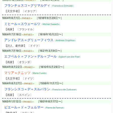
フランチェスコ＝グリマルディ
（Francesco Grimaldi）
【天文学者】 〔イタリア〕
1664年6月1日
［1618年9月29日〜］
≪満45歳没≫
ミヒール＝スウェールツ
（Michiel Sweerts）
【画家】 〔フランドル〕
1664年7月16日
［1616年10月2日〜］
≪満47歳没≫
アンドレアス＝グリューフィウス
（Andreas Gryphius）
【詩人、劇作家】 〔ドイツ〕
1664年7月19日
［1621年3月9日〜］
≪満43歳没≫
エフベルト＝ファン＝デル＝プール
（Egbert van der Poel）
【画家】 〔オランダ〕
1664年8月22日
［1610年5月29日〜］
≪満54歳没≫
マリア＝クニッツ
（Maria Cunitz）
【天文学者】 〔ドイツ〕
1664年8月27日
［1598年11月7日〜］
≪満65歳没≫
フランシスコ＝デ＝スルバラン
（Francisco de Zurbaran）
【画家】 〔スペイン〕
1665年1月12日
［1601年8月17日〜］
≪満63歳没≫
ピエール＝ド＝フェルマー
（Pierre de Fermat）