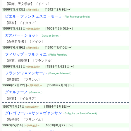
【医師、天文学者】 〔ドイツ〕
1666年5月13日
［1612年2月9日〜］
≪満54歳没≫
ピエル＝フランチェスコ＝モーラ
（Pier Francesco Mola）
【画家】 〔イタリア〕
1666年5月22日
［1608年2月5日〜］
≪満58歳没≫
ガスパー＝ショット
（Gaspar Schott）
【自然哲学者】 〔ドイツ〕
1666年6月19日
［1610年1月10日〜］
≪満56歳没≫
フィリップ＝フルティエ
（Philip Fruytiers）
【画家、彫刻家】 〔フランドル〕
1666年9月23日
［1598年1月23日〜］
≪満68歳没≫
フランソワ＝マンサール
（François Mansart）
【建築家】 〔フランス〕
1666年12月22日
［1591年2月8日〜］
≪満75歳没≫
グエルチーノ
（Guercino）
【画家】 〔イタリア〕
1667年1月27日
［1584年9月8日〜］
≪満82歳没≫
グレゴワール＝サン＝ヴァンサン
（Grégoire de Saint-Vincent）
【数学者】 〔フランドル〕
1667年5月14日
［1601年8月22日〜］
≪満66歳没≫