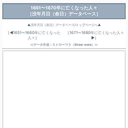
1661〜1670年に亡くなった人々
［没年月日（命日）データベース］
▲
没年月日（命日）データベース
/トップページへ▲
［◀
1651〜1660年に亡くなった
［
1671〜1680年に亡くなった人々
人々
］
▶］
≪データ作成：ストローワラ（Straw-wara）≫