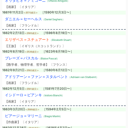
オッタビオ＝アミゴーニ
（Ottavio Amigoni）
【画家】 〔イタリア〕
1661年11月2日
［1590年12月3日〜］
≪満70歳没≫
ダニエル＝セーヘルス
（Daniel Seghers）
【画家】 〔フランドル〕
1662年2月13日
［1596年8月19日〜］
≪満65歳没≫
エリザベス＝スチュアート
（Elizabeth Stuart）
【王族】 〔イギリス（スコットランド）〕
1662年8月19日
［1623年6月19日〜］
≪満39歳没≫
ブレーズ＝パスカル
（Blaise Pascal）
【数学者、物理学者、哲学者】 〔フランス〕
1662年9月21日
［1580年6月12日〜］
≪満82歳没≫
アドリアーン＝ファン＝スタルベント
（Adriaen van Stalbemt）
【画家】 〔フランドル〕
1662年12月5日
［1581年7月20日〜］
≪満81歳没≫
イシドーロ＝ビアンキ
（Isidoro Bianchi）
【画家】 〔イタリア〕
1663年3月20日
［1594年2月5日〜］
≪満69歳没≫
ビアージョ＝マリーニ
（Biagio Marini）
【作曲家】 〔イタリア〕
1663年12月28日
［1618年4月2日〜］
≪満45歳没≫