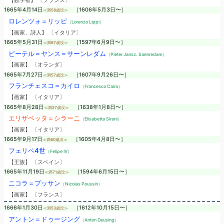
【数学者】 〔フランス〕
1665年4月14日
［1606年5月3日〜］
≪満58歳没≫
ロレンツォ＝リッピ
（Lorenzo Lippi）
【画家、詩人】 〔イタリア〕
1665年5月31日
［1597年6月9日〜］
≪満67歳没≫
ピーテル＝ヤンス＝サーンレダム
（Pieter Jansz. Saenredam）
【画家】 〔オランダ〕
1665年7月27日
［1607年9月26日〜］
≪満57歳没≫
フランチェスコ＝カイロ
（Francesco Cairo）
【画家】 〔イタリア〕
1665年8月28日
［1638年1月8日〜］
≪満27歳没≫
エリザベッタ＝シラーニ
（Elisabetta Sirani）
【画家】 〔イタリア〕
1665年9月17日
［1605年4月8日〜］
≪満60歳没≫
フェリペ4世
（Felipe IV）
【王族】 〔スペイン〕
1665年11月19日
［1594年6月15日〜］
≪満71歳没≫
ニコラ＝プッサン
（Nicolas Poussin）
【画家】 〔フランス〕
1666年1月30日
［1612年10月15日〜］
≪満53歳没≫
アントン＝ドゥージング
（Anton Deusing）