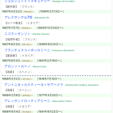
ジョルジュ＝ド＝スキュデリー
（Georges de Scudéry）
【劇作家】 〔フランス〕
1667年5月22日
［1599年2月13日〜］
≪満68歳没≫
アレクサンデル7世
（Alexander VII）
【ローマ教皇】 〔イタリア〕
1667年7月7日
［1600年12月20日〜］
≪満66歳没≫
ニコラ＝サンソン
（Nicolas Sanson）
【地理学者】 〔フランス〕
1667年8月3日
［1599年9月25日〜］
≪満67歳没≫
フランチェスコ＝ボッロミーニ
（Francesco Borromini）
【建築家】 〔イタリア〕
1667年9月3日
［1601年2月19日〜］
≪満66歳没≫
アロンソ＝カーノ
（Alonso Cano）
【画家】 〔スペイン〕
1668年2月2日
［1616年7月10日〜］
≪満51歳没≫
アントニオ＝カスティーヨ＝サアベドラ
（Antonio del Castillo y Saavedra）
【画家】 〔スペイン〕
1668年2月8日
［1577年3月20日〜］
≪満90歳没≫
アレッサンドロ＝ティアリーニ
（Alessandro Tiarini）
【画家】 〔イタリア〕
1668年9月4日
［1641年9月22日〜］
≪満26歳没≫