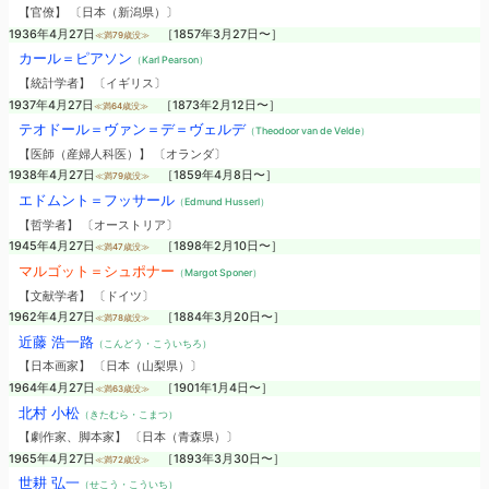
【官僚】 〔日本（新潟県）〕
1936年4月27日
［1857年3月27日〜］
≪満79歳没≫
カール＝ピアソン
（Karl Pearson）
【統計学者】 〔イギリス〕
1937年4月27日
［1873年2月12日〜］
≪満64歳没≫
テオドール＝ヴァン＝デ＝ヴェルデ
（Theodoor van de Velde）
【医師（産婦人科医）】 〔オランダ〕
1938年4月27日
［1859年4月8日〜］
≪満79歳没≫
エドムント＝フッサール
（Edmund Husserl）
【哲学者】 〔オーストリア〕
1945年4月27日
［1898年2月10日〜］
≪満47歳没≫
マルゴット＝シュポナー
（Margot Sponer）
【文献学者】 〔ドイツ〕
1962年4月27日
［1884年3月20日〜］
≪満78歳没≫
近藤 浩一路
（こんどう・こういちろ）
【日本画家】 〔日本（山梨県）〕
1964年4月27日
［1901年1月4日〜］
≪満63歳没≫
北村 小松
（きたむら・こまつ）
【劇作家、脚本家】 〔日本（青森県）〕
1965年4月27日
［1893年3月30日〜］
≪満72歳没≫
世耕 弘一
（せこう・こういち）