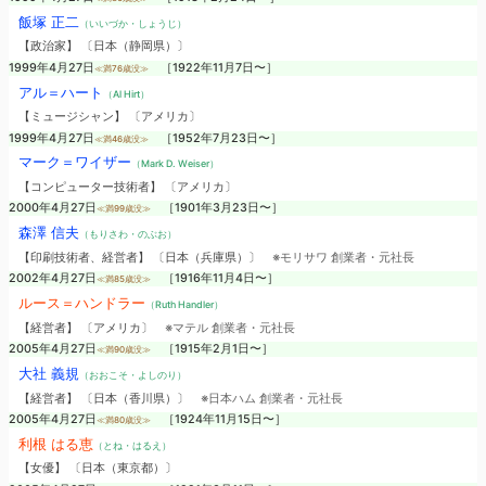
飯塚 正二
（いいづか・しょうじ）
【政治家】 〔日本（静岡県）〕
1999年4月27日
［1922年11月7日〜］
≪満76歳没≫
アル＝ハート
（Al Hirt）
【ミュージシャン】 〔アメリカ〕
1999年4月27日
［1952年7月23日〜］
≪満46歳没≫
マーク＝ワイザー
（Mark D. Weiser）
【コンピューター技術者】 〔アメリカ〕
2000年4月27日
［1901年3月23日〜］
≪満99歳没≫
森澤 信夫
（もりさわ・のぶお）
【印刷技術者、経営者】 〔日本（兵庫県）〕
※モリサワ 創業者・元社長
2002年4月27日
［1916年11月4日〜］
≪満85歳没≫
ルース＝ハンドラー
（Ruth Handler）
【経営者】 〔アメリカ〕
※マテル 創業者・元社長
2005年4月27日
［1915年2月1日〜］
≪満90歳没≫
大社 義規
（おおこそ・よしのり）
【経営者】 〔日本（香川県）〕
※日本ハム 創業者・元社長
2005年4月27日
［1924年11月15日〜］
≪満80歳没≫
利根 はる恵
（とね・はるえ）
【女優】 〔日本（東京都）〕