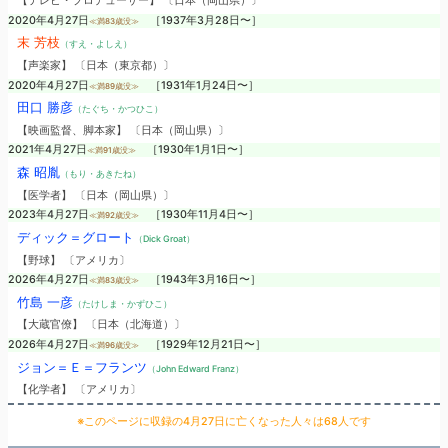
【テレビ・プロデューサー】 〔日本（岡山県）〕
2020年4月27日
［1937年3月28日〜］
≪満83歳没≫
末 芳枝
（すえ・よしえ）
【声楽家】 〔日本（東京都）〕
2020年4月27日
［1931年1月24日〜］
≪満89歳没≫
田口 勝彦
（たぐち・かつひこ）
【映画監督、脚本家】 〔日本（岡山県）〕
2021年4月27日
［1930年1月1日〜］
≪満91歳没≫
森 昭胤
（もり・あきたね）
【医学者】 〔日本（岡山県）〕
2023年4月27日
［1930年11月4日〜］
≪満92歳没≫
ディック＝グロート
（Dick Groat）
【野球】 〔アメリカ〕
2026年4月27日
［1943年3月16日〜］
≪満83歳没≫
竹島 一彦
（たけしま・かずひこ）
【大蔵官僚】 〔日本（北海道）〕
2026年4月27日
［1929年12月21日〜］
≪満96歳没≫
ジョン＝Ｅ＝フランツ
（John Edward Franz）
【化学者】 〔アメリカ〕
※このページに収録の4月27日に亡くなった人々は68人です