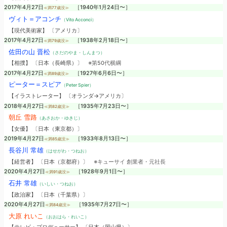
2017年4月27日
［1940年1月24日〜］
≪満77歳没≫
ヴィト＝アコンチ
（Vito Acconci）
【現代美術家】 〔アメリカ〕
2017年4月27日
［1938年2月18日〜］
≪満79歳没≫
佐田の山 晋松
（さだのやま・しんまつ）
【相撲】 〔日本（長崎県）〕
※第50代横綱
2017年4月27日
［1927年6月6日〜］
≪満89歳没≫
ピーター＝スピア
（Peter Spier）
【イラストレーター】 〔オランダ→アメリカ〕
2018年4月27日
［1935年7月23日〜］
≪満82歳没≫
朝丘 雪路
（あさおか・ゆきじ）
【女優】 〔日本（東京都）〕
2019年4月27日
［1933年8月13日〜］
≪満85歳没≫
長谷川 常雄
（はせがわ・つねお）
【経営者】 〔日本（京都府）〕
※キューサイ 創業者・元社長
2020年4月27日
［1928年9月1日〜］
≪満91歳没≫
石井 常雄
（いしい・つねお）
【政治家】 〔日本（千葉県）〕
2020年4月27日
［1935年7月27日〜］
≪満84歳没≫
大原 れいこ
（おおはら・れいこ）