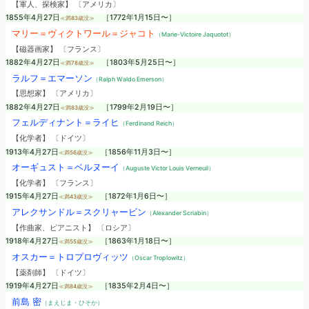
【軍人、探検家】 〔アメリカ〕
1855年4月27日
［1772年1月15日〜］
≪満83歳没≫
マリー＝ヴィクトワール＝ジャコト
（Marie-Victoire Jaquotot）
【磁器画家】 〔フランス〕
1882年4月27日
［1803年5月25日〜］
≪満78歳没≫
ラルフ＝エマーソン
（Ralph Waldo Emerson）
【思想家】 〔アメリカ〕
1882年4月27日
［1799年2月19日〜］
≪満83歳没≫
フェルディナント＝ライヒ
（Ferdinand Reich）
【化学者】 〔ドイツ〕
1913年4月27日
［1856年11月3日〜］
≪満56歳没≫
オーギュスト＝ベルヌーイ
（Auguste Victor Louis Verneuil）
【化学者】 〔フランス〕
1915年4月27日
［1872年1月6日〜］
≪満43歳没≫
アレクサンドル＝スクリャービン
（Alexander Scriabin）
【作曲家、ピアニスト】 〔ロシア〕
1918年4月27日
［1863年1月18日〜］
≪満55歳没≫
オスカー＝トロプロヴィッツ
（Oscar Troplowitz）
【薬剤師】 〔ドイツ〕
1919年4月27日
［1835年2月4日〜］
≪満84歳没≫
前島 密
（まえじま・ひそか）