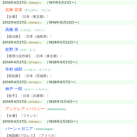
2010年4月27日
［1911年5月21日〜］
≪満98歳没≫
北林 谷栄
（きたばやし・たにえ）
【女優】 〔日本（東京都）〕
2012年4月27日
［1916年10月23日〜］
≪満95歳没≫
高橋 堯
（たかはし・たかし）
【政治家】 〔日本（福島県）〕
2013年4月27日
［1928年5月22日〜］
≪満84歳没≫
佐野 洋
（さの・よう）
【推理小説作家】 〔日本（東京都）〕
2014年4月27日
［1936年4月21日〜］
≪満78歳没≫
市村 緑郎
（いちむら・ろくろう）
【彫刻家】 〔日本（茨城県）〕
2014年4月27日
［1938年9月7日〜］
≪満75歳没≫
神戸 一郎
（かんべ・いちろう）
【歌手】 〔日本（兵庫県）〕
2014年4月27日
［1935年12月4日〜］
≪満78歳没≫
アンドレア＝パリジー
（Andrea Parisy）
【女優】 〔フランス〕
2015年4月27日
［1926年2月26日〜］
≪満89歳没≫
バーン＝ガニア
（Verne Gagne）
【格闘家/プロレス】 〔アメリカ〕