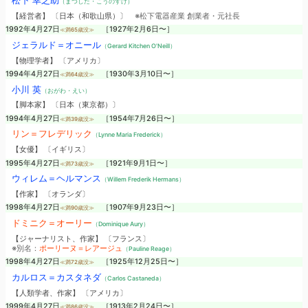
松下 幸之助
（まつした・こうのすけ）
【経営者】 〔日本（和歌山県）〕
※松下電器産業 創業者・元社長
1992年4月27日
［1927年2月6日〜］
≪満65歳没≫
ジェラルド＝オニール
（Gerard Kitchen O'Neill）
【物理学者】 〔アメリカ〕
1994年4月27日
［1930年3月10日〜］
≪満64歳没≫
小川 英
（おがわ・えい）
【脚本家】 〔日本（東京都）〕
1994年4月27日
［1954年7月26日〜］
≪満39歳没≫
リン＝フレデリック
（Lynne Maria Frederick）
【女優】 〔イギリス〕
1995年4月27日
［1921年9月1日〜］
≪満73歳没≫
ウィレム＝ヘルマンス
（Willem Frederik Hermans）
【作家】 〔オランダ〕
1998年4月27日
［1907年9月23日〜］
≪満90歳没≫
ドミニク＝オーリー
（Dominique Aury）
【ジャーナリスト、作家】 〔フランス〕
※別名：
ポーリーヌ＝レアージュ
（Pauline Reage）
1998年4月27日
［1925年12月25日〜］
≪満72歳没≫
カルロス＝カスタネダ
（Carlos Castaneda）
【人類学者、作家】 〔アメリカ〕
1999年4月27日
［1913年2月24日〜］
≪満86歳没≫