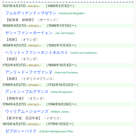
1521年4月27日
［1480年2月3日〜］
≪満41歳没≫
フェルディナンド＝マゼラン
（Ferdinand Magellan）
【航海者、探検家】 〔ポーランド〕
1656年4月27日
［1596年1月13日〜］
≪満60歳没≫
ヤン＝ファン＝ホーイェン
（Jan van Goyen）
【画家】 〔オランダ〕
1656年4月27日
［1592年11月4日〜］
≪満63歳没≫
ヘリット＝ファン＝ホントホルスト
（Gerrit van Honthorst）
【画家】 〔オランダ〕
1752年4月27日
［1668年10月3日〜］
≪満83歳没≫
アンリ＝ド＝ファヴァンヌ
（Henri de Favanne）
【画家】 〔イギリス→フランス〕
1789年4月27日
［1732年10月22日〜］
≪満56歳没≫
アントン＝ブルグマンス
（Anton Brugmans）
【博物学者】 〔オランダ〕
1794年4月27日
［1746年9月28日〜］
≪満47歳没≫
ウィリアム＝ジョーンズ
（William Jones）
【東洋学者、言語学者】 〔イギリス〕
1813年4月27日
［1779年1月5日〜］
≪満34歳没≫
ゼブロン＝パイク
（Zebulon Montgomery Pike）