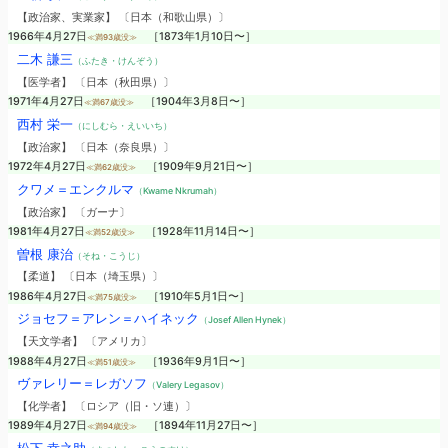
【政治家、実業家】 〔日本（和歌山県）〕
1966年4月27日
［1873年1月10日〜］
≪満93歳没≫
二木 謙三
（ふたき・けんぞう）
【医学者】 〔日本（秋田県）〕
1971年4月27日
［1904年3月8日〜］
≪満67歳没≫
西村 栄一
（にしむら・えいいち）
【政治家】 〔日本（奈良県）〕
1972年4月27日
［1909年9月21日〜］
≪満62歳没≫
クワメ＝エンクルマ
（Kwame Nkrumah）
【政治家】 〔ガーナ〕
1981年4月27日
［1928年11月14日〜］
≪満52歳没≫
曽根 康治
（そね・こうじ）
【柔道】 〔日本（埼玉県）〕
1986年4月27日
［1910年5月1日〜］
≪満75歳没≫
ジョセフ＝アレン＝ハイネック
（Josef Allen Hynek）
【天文学者】 〔アメリカ〕
1988年4月27日
［1936年9月1日〜］
≪満51歳没≫
ヴァレリー＝レガソフ
（Valery Legasov）
【化学者】 〔ロシア（旧・ソ連）〕
1989年4月27日
［1894年11月27日〜］
≪満94歳没≫