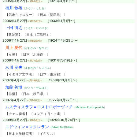
2005年4月27日
［1921年3月11日〜］
≪満84歳没≫
福井 敏雄
（ふくい・としお）
【気象キャスター】 〔日本（徳島県）〕
2006年4月27日
［1933年1月1日〜］
≪満73歳没≫
上田 博之
（うえだ・ひろゆき）
【政治家】 〔日本（広島県）〕
2006年4月27日
［1924年4月25日〜］
≪満82歳没≫
川上 夏代
（かわかみ・なつよ）
【女優】 〔日本（北海道）〕
2006年4月27日
［1931年7月19日〜］
≪満74歳没≫
米川 良夫
（よねかわ・りょうふ）
【イタリア文学者】 〔日本（東京都）〕
2007年4月27日
［1958年10月7日〜］
≪満48歳没≫
加藤 善博
（かとう・ぜんぱく）
【俳優】 〔日本（秋田県）〕
2007年4月27日
［1927年3月27日〜］
≪満80歳没≫
ムスティスラフ＝ロストロポーヴィチ
（Mstislav Rostropovich）
【チェロ奏者】 〔ロシア（旧・ソ連）〕
2009年4月27日
［1925年10月24日〜］
≪満83歳没≫
エドウィン＝マクレラン
（Edwin McClellan）
【日本文学研究者】 〔イギリス〕