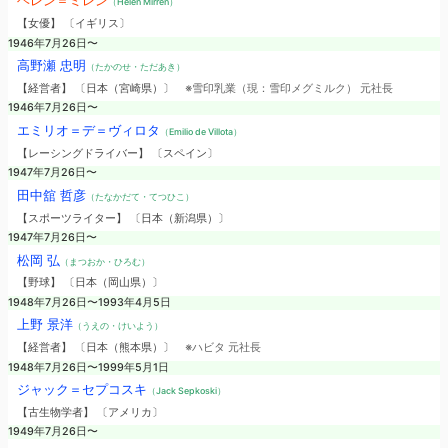
ヘレン＝ミレン
（Helen Mirren）
【女優】 〔イギリス〕
1946年7月26日〜
高野瀬 忠明
（たかのせ・ただあき）
【経営者】 〔日本（宮崎県）〕
※雪印乳業（現：雪印メグミルク） 元社長
1946年7月26日〜
エミリオ＝デ＝ヴィロタ
（Emilio de Villota）
【レーシングドライバー】 〔スペイン〕
1947年7月26日〜
田中舘 哲彦
（たなかだて・てつひこ）
【スポーツライター】 〔日本（新潟県）〕
1947年7月26日〜
松岡 弘
（まつおか・ひろむ）
【野球】 〔日本（岡山県）〕
1948年7月26日〜1993年4月5日
上野 景洋
（うえの・けいよう）
【経営者】 〔日本（熊本県）〕
※ハビタ 元社長
1948年7月26日〜1999年5月1日
ジャック＝セプコスキ
（Jack Sepkoski）
【古生物学者】 〔アメリカ〕
1949年7月26日〜