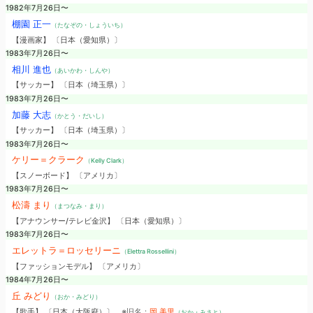
1982年7月26日〜
棚園 正一
（たなぞの・しょういち）
【漫画家】 〔日本（愛知県）〕
1983年7月26日〜
相川 進也
（あいかわ・しんや）
【サッカー】 〔日本（埼玉県）〕
1983年7月26日〜
加藤 大志
（かとう・だいし）
【サッカー】 〔日本（埼玉県）〕
1983年7月26日〜
ケリー＝クラーク
（Kelly Clark）
【スノーボード】 〔アメリカ〕
1983年7月26日〜
松濤 まり
（まつなみ・まり）
【アナウンサー/テレビ金沢】 〔日本（愛知県）〕
1983年7月26日〜
エレットラ＝ロッセリーニ
（Elettra Rossellini）
【ファッションモデル】 〔アメリカ〕
1984年7月26日〜
丘 みどり
（おか・みどり）
【歌手】 〔日本（大阪府）〕
※旧名：
岡 美里
（おか・みさと）