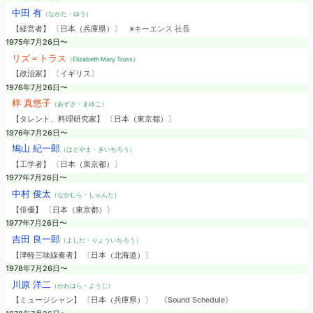
中田 有
（なかた・ゆう）
【経営者】 〔日本（兵庫県）〕
※キーエンス 社長
1975年7月26日〜
リズ＝トラス
（Elizabeth Mary Truss）
【政治家】 〔イギリス〕
1976年7月26日〜
梓 真悠子
（あずさ・まゆこ）
【タレント、料理研究家】 〔日本（東京都）〕
1976年7月26日〜
鳩山 紀一郎
（はとやま・きいちろう）
【工学者】 〔日本（東京都）〕
1977年7月26日〜
中村 俊太
（なかむら・しゅんた）
【俳優】 〔日本（東京都）〕
1977年7月26日〜
吉田 良一郎
（よしだ・りょういちろう）
【津軽三味線奏者】 〔日本（北海道）〕
1978年7月26日〜
川原 洋二
（かわはら・ようじ）
【ミュージシャン】 〔日本（兵庫県）〕
《Sound Schedule》