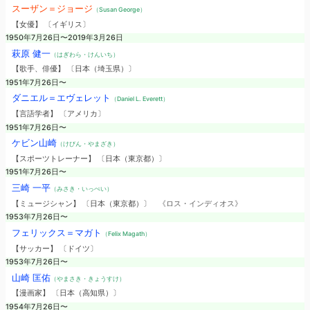
スーザン＝ジョージ
（Susan George）
【女優】 〔イギリス〕
1950年7月26日〜2019年3月26日
萩原 健一
（はぎわら・けんいち）
【歌手、俳優】 〔日本（埼玉県）〕
1951年7月26日〜
ダニエル＝エヴェレット
（Daniel L. Everett）
【言語学者】 〔アメリカ〕
1951年7月26日〜
ケビン山崎
（けびん・やまざき）
【スポーツトレーナー】 〔日本（東京都）〕
1951年7月26日〜
三崎 一平
（みさき・いっぺい）
【ミュージシャン】 〔日本（東京都）〕
《ロス・インディオス》
1953年7月26日〜
フェリックス＝マガト
（Felix Magath）
【サッカー】 〔ドイツ〕
1953年7月26日〜
山崎 匡佑
（やまさき・きょうすけ）
【漫画家】 〔日本（高知県）〕
1954年7月26日〜