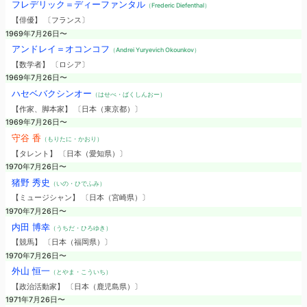
フレデリック＝ディーファンタル
（Frederic Diefenthal）
【俳優】 〔フランス〕
1969年7月26日〜
アンドレイ＝オコンコフ
（Andrei Yuryevich Okounkov）
【数学者】 〔ロシア〕
1969年7月26日〜
ハセベバクシンオー
（はせべ・ばくしんおー）
【作家、脚本家】 〔日本（東京都）〕
1969年7月26日〜
守谷 香
（もりたに・かおり）
【タレント】 〔日本（愛知県）〕
1970年7月26日〜
猪野 秀史
（いの・ひでふみ）
【ミュージシャン】 〔日本（宮崎県）〕
1970年7月26日〜
内田 博幸
（うちだ・ひろゆき）
【競馬】 〔日本（福岡県）〕
1970年7月26日〜
外山 恒一
（とやま・こういち）
【政治活動家】 〔日本（鹿児島県）〕
1971年7月26日〜