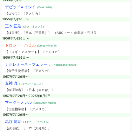
1955年7月26日〜
デビッド＝イシイ
（David Ishii）
【ゴルフ】 〔アメリカ〕
1955年7月26日〜
三木 正浩
（みき・まさひろ）
【経営者】 〔日本（三重県）〕
※ABCマート 創業者・元社長
1956年7月26日〜
ドロシー＝ハミル
（Dorothy Hamill）
【フィギュアスケート】 〔アメリカ〕
1956年7月26日〜
ナポレオーネ＝フェラーラ
（Napoleone Ferrara）
【分子生物学者】 〔アメリカ〕
1957年7月26日〜
五神 真
（ごのかみ・まこと）
【物理学者】 〔日本（東京都）〕
1957年7月26日〜2025年9月9日
マーク＝ノレル
（Mark Allen Norell）
【古生物学者】 〔アメリカ〕
1957年7月26日〜
馬渡 龍治
（まわたり・たつはる）
【政治家】 〔日本（大分県）〕