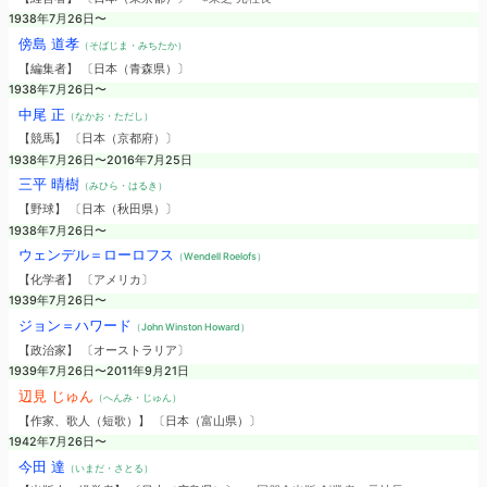
1938年7月26日〜
傍島 道孝
（そばじま・みちたか）
【編集者】 〔日本（青森県）〕
1938年7月26日〜
中尾 正
（なかお・ただし）
【競馬】 〔日本（京都府）〕
1938年7月26日〜2016年7月25日
三平 晴樹
（みひら・はるき）
【野球】 〔日本（秋田県）〕
1938年7月26日〜
ウェンデル＝ローロフス
（Wendell Roelofs）
【化学者】 〔アメリカ〕
1939年7月26日〜
ジョン＝ハワード
（John Winston Howard）
【政治家】 〔オーストラリア〕
1939年7月26日〜2011年9月21日
辺見 じゅん
（へんみ・じゅん）
【作家、歌人（短歌）】 〔日本（富山県）〕
1942年7月26日〜
今田 達
（いまだ・さとる）