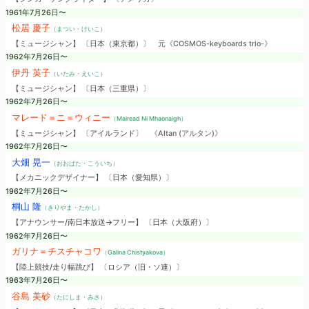
1961年7月26日〜
松居 慶子
（まつい・けいこ）
【ミュージシャン】 〔日本（東京都）〕
元《COSMOS-keyboards trio-》
1962年7月26日〜
伊丹 英子
（いたみ・えいこ）
【ミュージシャン】 〔日本（三重県）〕
1962年7月26日〜
マレード＝ニ＝ウィニー
（Mairead Ni Mhaonaigh）
【ミュージシャン】 〔アイルランド〕
《Altan (アルタン)》
1962年7月26日〜
大畑 晃一
（おおばた・こういち）
【メカニックデザイナー】 〔日本（愛知県）〕
1962年7月26日〜
桐山 隆
（きりやま・たかし）
【アナウンサー/南日本放送→フリー】 〔日本（大阪府）〕
1962年7月26日〜
ガリナ＝チスチャコワ
（Galina Chistyakova）
【陸上競技/走り幅跳び】 〔ロシア（旧・ソ連）〕
1963年7月26日〜
谷島 美砂
（たにしま・みさ）