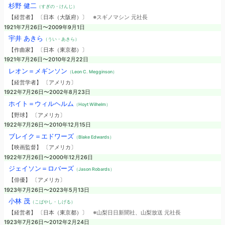
杉野 健二
（すぎの・けんじ）
【経営者】 〔日本（大阪府）〕
※スギノマシン 元社長
1921年7月26日〜2009年9月1日
宇井 あきら
（うい・あきら）
【作曲家】 〔日本（東京都）〕
1921年7月26日〜2010年2月22日
レオン＝メギンソン
（Leon C. Megginson）
【経営学者】 〔アメリカ〕
1922年7月26日〜2002年8月23日
ホイト＝ウィルヘルム
（Hoyt Wilhelm）
【野球】 〔アメリカ〕
1922年7月26日〜2010年12月15日
ブレイク＝エドワーズ
（Blake Edwards）
【映画監督】 〔アメリカ〕
1922年7月26日〜2000年12月26日
ジェイソン＝ロバーズ
（Jason Robards）
【俳優】 〔アメリカ〕
1923年7月26日〜2023年5月13日
小林 茂
（こばやし・しげる）
【経営者】 〔日本（東京都）〕
※山梨日日新聞社、山梨放送 元社長
1923年7月26日〜2012年2月24日