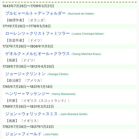
1643年7月26日〜1709年3月21日
ブルヒャールト＝デ＝フォルダー
（Burchard de Volder）
【物理学者】 〔オランダ〕
1711年7月26日〜1778年5月8日
ローレンツ＝クリストフ＝ミツラー
（Lorenz Christoph Mizler）
【音楽学者】 〔ドイツ〕
1737年7月26日〜1806年11月5日
ゲオルク＝メルヒオール＝クラウス
（Georg Melchior Kraus）
【画家】 〔ドイツ〕
1739年7月26日〜1812年4月20日
ジョージ＝クリントン
（George Clinton）
【政治家】 〔アメリカ〕
1745年7月26日〜1831年1月14日
ヘンリー＝マッケンジー
（Henry Mackenzie）
【作家】 〔イギリス（スコットランド）〕
1749年7月26日〜1831年3月22日
ジョン＝ウォリック＝スミス
（John Warwick Smith）
【画家】 〔イギリス〕
1782年7月26日〜1837年1月23日
ジョン＝フィールド
（John Field）