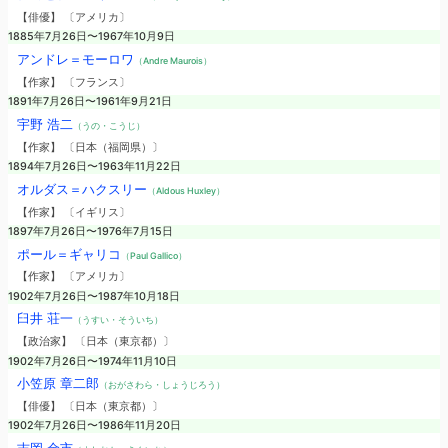
【俳優】 〔アメリカ〕
1885年7月26日〜1967年10月9日
アンドレ＝モーロワ
（Andre Maurois）
【作家】 〔フランス〕
1891年7月26日〜1961年9月21日
宇野 浩二
（うの・こうじ）
【作家】 〔日本（福岡県）〕
1894年7月26日〜1963年11月22日
オルダス＝ハクスリー
（Aldous Huxley）
【作家】 〔イギリス〕
1897年7月26日〜1976年7月15日
ポール＝ギャリコ
（Paul Gallico）
【作家】 〔アメリカ〕
1902年7月26日〜1987年10月18日
臼井 荘一
（うすい・そういち）
【政治家】 〔日本（東京都）〕
1902年7月26日〜1974年11月10日
小笠原 章二郎
（おがさわら・しょうじろう）
【俳優】 〔日本（東京都）〕
1902年7月26日〜1986年11月20日