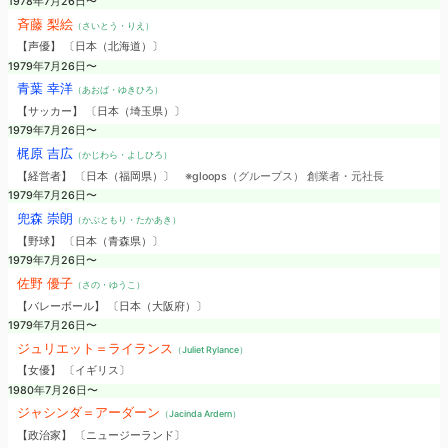
1978年7月26日〜
斉藤 梨絵
（さいとう・りえ）
【声優】 〔日本（北海道）〕
1979年7月26日〜
青葉 幸洋
（あおば・ゆきひろ）
【サッカー】 〔日本（埼玉県）〕
1979年7月26日〜
梶原 吉広
（かじわら・よしひろ）
【経営者】 〔日本（福岡県）〕
※gloops（グループス） 創業者・元社長
1979年7月26日〜
兜森 崇朗
（かぶともり・たかあき）
【野球】 〔日本（青森県）〕
1979年7月26日〜
佐野 優子
（さの・ゆうこ）
【バレーボール】 〔日本（大阪府）〕
1979年7月26日〜
ジュリエット＝ライランス
（Juliet Rylance）
【女優】 〔イギリス〕
1980年7月26日〜
ジャシンダ＝アーダーン
（Jacinda Ardern）
【政治家】 〔ニュージーランド〕