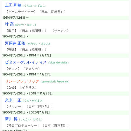
上田 和敏
（うえだ・かずとし）
【ゲームデザイナー】 〔日本（長崎県）〕
1954年7月26日〜
叶 高
（かのう・たかし）
【歌手】 〔日本（福岡県）〕
《サーカス》
1954年7月26日〜
河原井 正雄
（かわらい・まさお）
【野球】 〔日本（群馬県）〕
1954年7月26日〜1994年9月17日
ビタス＝ゲルレイティス
（Vitas Gerulaitis）
【テニス】 〔アメリカ〕
1954年7月26日〜1994年4月27日
リン＝フレデリック
（Lynne Maria Frederick）
【女優】 〔イギリス〕
1955年7月26日〜2018年11月23日
久米 一正
（くめ・かずまさ）
【サッカー】 〔日本（静岡県）〕
1955年7月26日〜2025年1月8日
新川 博
（しんかわ・ひろし）
【音楽プロデューサー】 〔日本（東京都）〕