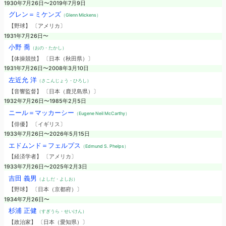
1930年7月26日〜2019年7月9日
グレン＝ミケンズ
（Glenn Mickens）
【野球】 〔アメリカ〕
1931年7月26日〜
小野 喬
（おの・たかし）
【体操競技】 〔日本（秋田県）〕
1931年7月26日〜2008年3月10日
左近允 洋
（さこんじょう・ひろし）
【音響監督】 〔日本（鹿児島県）〕
1932年7月26日〜1985年2月5日
ニール＝マッカーシー
（Eugene Neil McCarthy）
【俳優】 〔イギリス〕
1933年7月26日〜2026年5月15日
エドムンド＝フェルプス
（Edmund S. Phelps）
【経済学者】 〔アメリカ〕
1933年7月26日〜2025年2月3日
吉田 義男
（よしだ・よしお）
【野球】 〔日本（京都府）〕
1934年7月26日〜
杉浦 正健
（すぎうら・せいけん）
【政治家】 〔日本（愛知県）〕