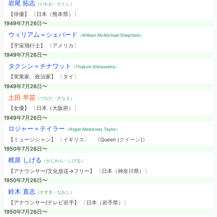
岩尾 拓志
（いわお・たくし）
【俳優】 〔日本（熊本県）〕
1949年7月26日〜
ウィリアム＝シェパード
（William McMichael Shepherd）
【宇宙飛行士】 〔アメリカ〕
1949年7月26日〜
タクシン＝チナワット
（Thaksin Shinawatra）
【実業家、政治家】 〔タイ〕
1949年7月26日〜
土田 早苗
（つちだ・さなえ）
【女優】 〔日本（大阪府）〕
1949年7月26日〜
ロジャー＝テイラー
（Roger Meddows Taylor）
【ミュージシャン】 〔イギリス〕
《Queen (クイーン)》
1950年7月26日〜
梶原 しげる
（かじわら・しげる）
【アナウンサー/文化放送→フリー】 〔日本（神奈川県）〕
1950年7月26日〜
鈴木 直志
（すずき・なおし）
【アナウンサー/テレビ岩手】 〔日本（岩手県）〕
1950年7月26日〜