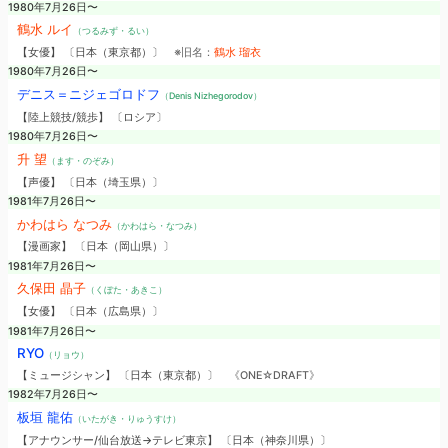
1980年7月26日〜
鶴水 ルイ
（つるみず・るい）
【女優】 〔日本（東京都）〕
※旧名：
鶴水 瑠衣
1980年7月26日〜
デニス＝ニジェゴロドフ
（Denis Nizhegorodov）
【陸上競技/競歩】 〔ロシア〕
1980年7月26日〜
升 望
（ます・のぞみ）
【声優】 〔日本（埼玉県）〕
1981年7月26日〜
かわはら なつみ
（かわはら・なつみ）
【漫画家】 〔日本（岡山県）〕
1981年7月26日〜
久保田 晶子
（くぼた・あきこ）
【女優】 〔日本（広島県）〕
1981年7月26日〜
RYO
（リョウ）
【ミュージシャン】 〔日本（東京都）〕
《ONE☆DRAFT》
1982年7月26日〜
板垣 龍佑
（いたがき・りゅうすけ）
【アナウンサー/仙台放送→テレビ東京】 〔日本（神奈川県）〕