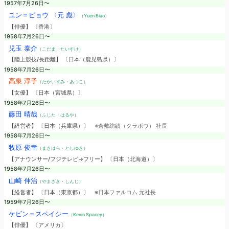
1957年7月26日〜
ユン＝ピョウ 〈元 彪〉
（Yuen Biao）
【俳優】 〔香港〕
1958年7月26日〜
児玉 泰介
（こだま・たいすけ）
【陸上競技/長距離】 〔日本（鹿児島県）〕
1958年7月26日〜
高泉 淳子
（たかいずみ・あつこ）
【女優】 〔日本（宮城県）〕
1958年7月26日〜
藤田 晴哉
（ふじた・はるや）
【経営者】 〔日本（兵庫県）〕
※倉敷紡績（クラボウ） 社長
1958年7月26日〜
牧原 俊幸
（まきはら・としゆき）
【アナウンサー/フジテレビ→フリー】 〔日本（北海道）〕
1958年7月26日〜
山崎 伸治
（やまざき・しんじ）
【経営者】 〔日本（東京都）〕
※日本ファルコム 元社長
1959年7月26日〜
ケビン＝スペイシー
（Kevin Spacey）
【俳優】 〔アメリカ〕