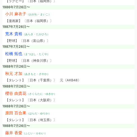
【ラグビー】 〔日本（福岡県）〕
1986年7月26日〜
小川 麻衣子
（おがわ・まいこ）
【漫画家】 〔日本（福岡県）〕
1987年7月26日〜
荒木 貴裕
（あらき・たかひろ）
【野球】 〔日本（富山県）〕
1987年7月26日〜
松橋 拓也
（まつはし・たくや）
【野球】 〔日本（神奈川県）〕
1988年7月26日〜
秋元 才加
（あきもと・さやか）
【タレント】 〔日本（千葉県）〕
元《AKB48》
1988年7月26日〜
櫻谷 由貴花
（さくらたに・ゆきか）
【タレント】 〔日本（大阪府）〕
1988年7月26日〜
原田 百合果
（はらだ・ゆりか）
【タレント】 〔日本（埼玉県）〕
1988年7月26日〜
藤井 香愛
（ふじい・かわい）