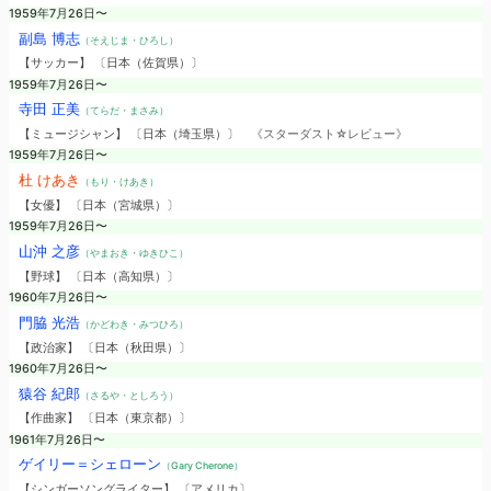
1959年7月26日〜
副島 博志
（そえじま・ひろし）
【サッカー】 〔日本（佐賀県）〕
1959年7月26日〜
寺田 正美
（てらだ・まさみ）
【ミュージシャン】 〔日本（埼玉県）〕
《スターダスト☆レビュー》
1959年7月26日〜
杜 けあき
（もり・けあき）
【女優】 〔日本（宮城県）〕
1959年7月26日〜
山沖 之彦
（やまおき・ゆきひこ）
【野球】 〔日本（高知県）〕
1960年7月26日〜
門脇 光浩
（かどわき・みつひろ）
【政治家】 〔日本（秋田県）〕
1960年7月26日〜
猿谷 紀郎
（さるや・としろう）
【作曲家】 〔日本（東京都）〕
1961年7月26日〜
ゲイリー＝シェローン
（Gary Cherone）
【シンガーソングライター】 〔アメリカ〕