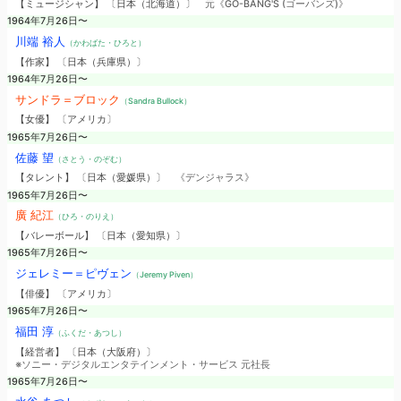
【ミュージシャン】 〔日本（北海道）〕
元《GO-BANG'S (ゴーバンズ)》
1964年7月26日〜
川端 裕人
（かわばた・ひろと）
【作家】 〔日本（兵庫県）〕
1964年7月26日〜
サンドラ＝ブロック
（Sandra Bullock）
【女優】 〔アメリカ〕
1965年7月26日〜
佐藤 望
（さとう・のぞむ）
【タレント】 〔日本（愛媛県）〕
《デンジャラス》
1965年7月26日〜
廣 紀江
（ひろ・のりえ）
【バレーボール】 〔日本（愛知県）〕
1965年7月26日〜
ジェレミー＝ピヴェン
（Jeremy Piven）
【俳優】 〔アメリカ〕
1965年7月26日〜
福田 淳
（ふくだ・あつし）
【経営者】 〔日本（大阪府）〕
※ソニー・デジタルエンタテインメント・サービス 元社長
1965年7月26日〜