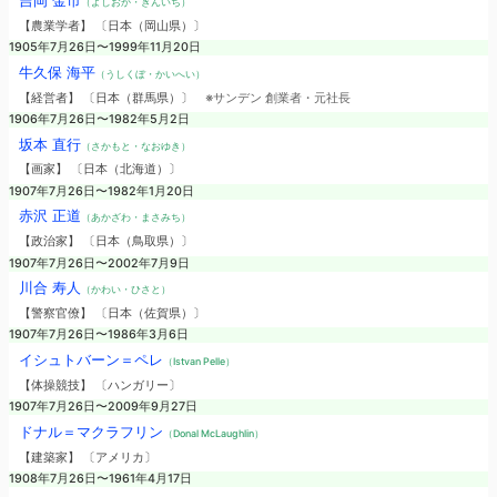
吉岡 金市
（よしおか・きんいち）
【農業学者】 〔日本（岡山県）〕
1905年7月26日〜1999年11月20日
牛久保 海平
（うしくぼ・かいへい）
【経営者】 〔日本（群馬県）〕
※サンデン 創業者・元社長
1906年7月26日〜1982年5月2日
坂本 直行
（さかもと・なおゆき）
【画家】 〔日本（北海道）〕
1907年7月26日〜1982年1月20日
赤沢 正道
（あかざわ・まさみち）
【政治家】 〔日本（鳥取県）〕
1907年7月26日〜2002年7月9日
川合 寿人
（かわい・ひさと）
【警察官僚】 〔日本（佐賀県）〕
1907年7月26日〜1986年3月6日
イシュトバーン＝ペレ
（Istvan Pelle）
【体操競技】 〔ハンガリー〕
1907年7月26日〜2009年9月27日
ドナル＝マクラフリン
（Donal McLaughlin）
【建築家】 〔アメリカ〕
1908年7月26日〜1961年4月17日