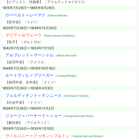
【ピアニスト、作曲家】 〔アイルランド→イギリス〕
1815年7月26日〜1865年8月29日
ローベルト＝レーマク
（Robert Remak）
【医学者】 〔ドイツ〕
1820年7月26日〜1846年12月30日
マリア＝セヴェーラ
（Maria Severa Onofriana）
【歌手】 〔ポルトガル〕
1842年7月26日〜1924年7月13日
アルフレッド＝マーシャル
（Alfred Marshall）
【経済学者】 〔アメリカ〕
1849年7月26日〜1919年10月18日
ルートヴィヒ＝ブリーガー
（Ludwig Brieger）
【病理学者、化学者】 〔ドイツ〕
1855年7月26日〜1936年4月9日
フェルディナント＝テンニース
（Ferdinand Tönnies）
【社会学者】 〔ドイツ〕
1856年7月26日〜1950年11月2日
ジョージ＝バーナード＝ショー
（George Bernard Shaw）
【劇作家】 〔アイルランド〕
1859年7月26日〜1935年1月10日
ヴィルジニー＝ドゥモン＝ブルトン
（Virginie Demont-Breton）