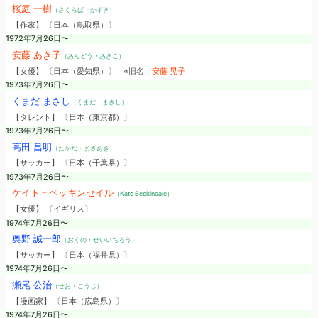
桜庭 一樹
（さくらば・かずき）
【作家】 〔日本（鳥取県）〕
1972年7月26日〜
安藤 あき子
（あんどう・あきこ）
【女優】 〔日本（愛知県）〕
※旧名：
安藤 晃子
1973年7月26日〜
くまだ まさし
（くまだ・まさし）
【タレント】 〔日本（東京都）〕
1973年7月26日〜
高田 昌明
（たかだ・まさあき）
【サッカー】 〔日本（千葉県）〕
1973年7月26日〜
ケイト＝ベッキンセイル
（Kate Beckinsale）
【女優】 〔イギリス〕
1974年7月26日〜
奥野 誠一郎
（おくの・せいいちろう）
【サッカー】 〔日本（福井県）〕
1974年7月26日〜
瀬尾 公治
（せお・こうじ）
【漫画家】 〔日本（広島県）〕
1974年7月26日〜