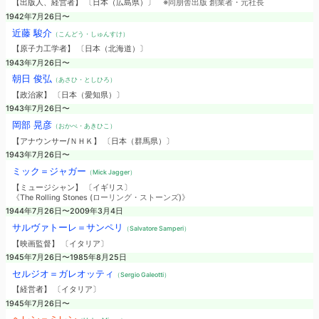
【出版人、経営者】 〔日本（広島県）〕
※同朋舎出版 創業者・元社長
1942年7月26日〜
近藤 駿介
（こんどう・しゅんすけ）
【原子力工学者】 〔日本（北海道）〕
1943年7月26日〜
朝日 俊弘
（あさひ・としひろ）
【政治家】 〔日本（愛知県）〕
1943年7月26日〜
岡部 晃彦
（おかべ・あきひこ）
【アナウンサー/ＮＨＫ】 〔日本（群馬県）〕
1943年7月26日〜
ミック＝ジャガー
（Mick Jagger）
【ミュージシャン】 〔イギリス〕
《The Rolling Stones (ローリング・ストーンズ)》
1944年7月26日〜2009年3月4日
サルヴァトーレ＝サンペリ
（Salvatore Samperi）
【映画監督】 〔イタリア〕
1945年7月26日〜1985年8月25日
セルジオ＝ガレオッティ
（Sergio Galeotti）
【経営者】 〔イタリア〕
1945年7月26日〜