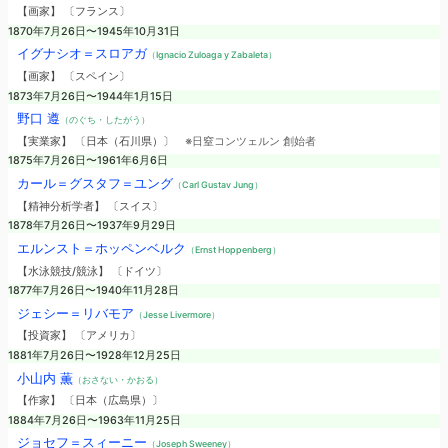
【画家】 〔フランス〕
1870年7月26日〜1945年10月31日
イグナシオ＝スロアガ
（Ignacio Zuloaga y Zabaleta）
【画家】 〔スペイン〕
1873年7月26日〜1944年1月15日
野口 遵
（のぐち・したがう）
【実業家】 〔日本（石川県）〕
※日窒コンツェルン 創始者
1875年7月26日〜1961年6月6日
カール＝グスタフ＝ユング
（Carl Gustav Jung）
【精神分析学者】 〔スイス〕
1878年7月26日〜1937年9月29日
エルンスト＝ホッペンベルク
（Ernst Hoppenberg）
【水泳競技/競泳】 〔ドイツ〕
1877年7月26日〜1940年11月28日
ジェシー＝リバモア
（Jesse Livermore）
【投資家】 〔アメリカ〕
1881年7月26日〜1928年12月25日
小山内 薫
（おさない・かおる）
【作家】 〔日本（広島県）〕
1884年7月26日〜1963年11月25日
ジョセフ＝スィーニー
（Joseph Sweeney）