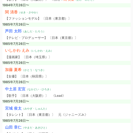
1984年7月26日〜
関 清香
（せき・さやか）
【ファッションモデル】 〔日本（東京都）〕
1985年7月26日〜
芦田 太郎
（あしだ・たろう）
【テレビ・プロデューサー】 〔日本（東京都）〕
1985年7月26日〜
いしかわ えみ
（いしかわ・えみ）
【漫画家】 〔日本（埼玉県）〕
1985年7月26日〜
加藤 夏希
（かとう・なつき）
【女優】 〔日本（秋田県）〕
1985年7月26日〜
中土居 宏宜
（なかどい・ひろき）
【歌手】 〔日本（大阪府）〕
《Lead》
1985年7月26日〜
宮城 俊太
（みやぎ・しゅんた）
【タレント】 〔日本（東京都）〕
元《ジャニーズJr.》
1985年7月26日〜
山田 章仁
（やまだ・あきひと）