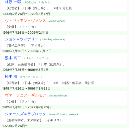
林原 一郎
（はやしばら・いちろう）
【経営者】 〔日本（岡山県）〕
※林原 元社長
1909年7月26日〜1979年8月17日
ヴィヴィアン＝ヴァンス
（Vivian Vance）
【女優】 〔アメリカ〕
1916年7月26日〜2009年2月1日
ジョン＝ウィナリー
（John Roy Whinnery）
【電子工学者】 〔アメリカ〕
1918年7月26日〜2008年？月？日
熊本 高工
（くまもと・たかのり）
【画家、美術教育者】 〔日本（山梨県）〕
1918年7月26日〜1989年3月4日
松本 清
（まつもと・きよし）
【経営者】 〔日本（大阪府）〕
※第一学習社 創業者・元社長
1919年7月26日〜1986年3月28日
ヴァージニア＝ギルモア
（Virginia Gilmore）
【女優】 〔アメリカ〕
1919年7月26日〜2022年7月26日
ジェームズ＝ラブロック
（James Ephraim Lovelock）
【生命科学者、未来学者】 〔イギリス〕
1920年7月26日〜