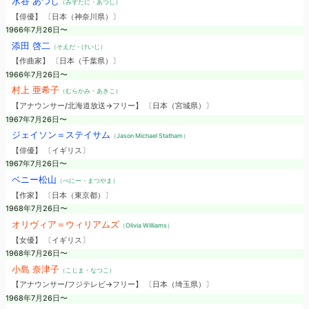
水谷 あつし
（みずたに・あつし）
【俳優】 〔日本（神奈川県）〕
1966年7月26日〜
添田 啓二
（そえだ・けいじ）
【作曲家】 〔日本（千葉県）〕
1966年7月26日〜
村上 亜希子
（むらかみ・あきこ）
【アナウンサー/北海道放送→フリー】 〔日本（宮城県）〕
1967年7月26日〜
ジェイソン＝ステイサム
（Jason Michael Statham）
【俳優】 〔イギリス〕
1967年7月26日〜
ベニー松山
（べにー・まつやま）
【作家】 〔日本（東京都）〕
1968年7月26日〜
オリヴィア＝ウィリアムズ
（Olivia Williams）
【女優】 〔イギリス〕
1968年7月26日〜
小島 奈津子
（こじま・なつこ）
【アナウンサー/フジテレビ→フリー】 〔日本（埼玉県）〕
1968年7月26日〜