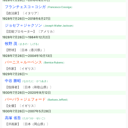
1928年7月26日〜2010年8月17日
フランチェスコ＝コシガ
（Francesco Cossiga）
【政治家】 〔イタリア〕
1928年7月26日〜2018年6月27日
ジョセフ＝ジャクソン
（Joseph Walter Jackson）
【芸能プロモーター】 〔アメリカ〕
1928年7月26日〜1984年12月2日
牧野 茂
（まきの・しげる）
【野球】 〔日本（香川県）〕
1928年7月26日〜2004年10月13日
バーニス＝ルーベンス
（Bernice Rubens）
【作家】 〔イギリス〕
1929年7月26日〜
中谷 勝昭
（なかたに・かつあき）
【指揮者】 〔日本（和歌山県）〕
1930年7月26日〜2020年9月12日
バーバラ＝ジェフォード
（Barbara Jefford）
【女優】 〔イギリス〕
1930年7月26日〜2007年5月28日
高塚 省吾
（たかつか・せいご）
【洋画家】 〔日本（岡山県）〕