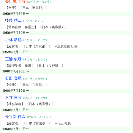
春日亀 千尋
（かすがめ・ちひろ）
【女優】 〔日本（東京都）〕
1959年7月30日〜
後藤 啓二
（ごとう・けいじ）
【警察官僚、弁護士】 〔日本（兵庫県）〕
1959年7月30日〜
小林 敏也
（こばやし・としや）
【経営者】 〔日本（東京都）〕
※京成電鉄 社長
1959年7月30日〜
三浦 俊彦
（みうら・としひこ）
【論理学者、作家】 〔日本（長野県）〕
1960年7月30日〜
石田 登星
（いしだ・とうせい）
【俳優】 〔日本（兵庫県）〕
1960年7月30日〜
永井 良和
（ながい・よしかず）
【社会学者】 〔日本（兵庫県）〕
1960年7月30日〜
長谷部 佳宏
（はせべ・よしひろ）
【経営者】 〔日本（宮城県）〕
※花王 社長
1960年7月30日〜