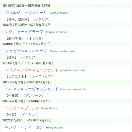
1511年7月30日〜1574年6月27日
ジョルジョ＝ヴァザーリ
（Giorgio Vasari）
【画家、建築家】 〔イタリア〕
1641年7月30日〜1673年8月17日
レクニャー＝グラーフ
（Regnier de Graaf）
【解剖学者】 〔オランダ〕
1699年7月30日〜1771年2月16日
ジュゼッペ＝マルケージ
（Giuseppe Marchesi）
【画家】 〔イタリア〕
1751年7月30日〜1829年10月29日
マリア＝アンナ＝モーツァルト
（Maria Anna Mozart）
【ピアニスト】 〔オーストリア〕
1815年7月30日〜1870年12月5日
ヘルマン＝レーヴェンショルド
（Herman Løvenskiold）
【作曲家】 〔デンマーク〕
1818年7月30日〜1848年12月19日
エミリー＝ブロンテ
（Emily Bronte）
【作家】 〔イギリス〕
1822年7月30日〜1876年7月23日
ヘンリー＝ディーコン
（Henry Deacon）