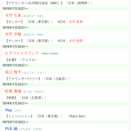
【アナウンサー/九州朝日放送（KBC）】 〔日本（静岡県）〕
1974年7月30日〜
大竹 七未
（おおたけ・なみ）
【サッカー】 〔日本（東京都）〕
※旧名：
大竹 奈美
1974年7月30日〜
大竹 夕魅
（おおたけ・ゆみ）
【サッカー】 〔日本（東京都）〕
※旧名：
大竹 由美
1974年7月30日〜
ヒラリー＝スワンク
（Hilary Swank）
【女優】 〔アメリカ〕
1974年7月30日〜
谷口 智子
（たにぐち・ともこ）
【アナウンサー/フリー】 〔日本（大阪府）〕
1974年7月30日〜
松尾 香織
（まつお・かおり）
【将棋】 〔日本（広島県）〕
1974年7月30日〜
You
（ユウ）
【ミュージシャン】 〔日本（東京都）〕
《Baby Boo》
1975年7月30日〜
内水 融
（うちみず・とおる）