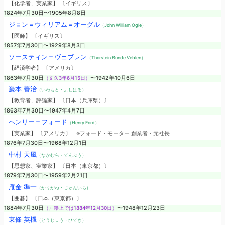
【化学者、実業家】 〔イギリス〕
1824年7月30日〜1905年8月8日
ジョン＝ウィリアム＝オーグル
（John William Ogle）
【医師】 〔イギリス〕
1857年7月30日〜1929年8月3日
ソースティン＝ヴェブレン
（Thorstein Bunde Veblen）
【経済学者】 〔アメリカ〕
1863年7月30日
（文久3年6月15日）
〜1942年10月6日
巌本 善治
（いわもと・よしはる）
【教育者、評論家】 〔日本（兵庫県）〕
1863年7月30日〜1947年4月7日
ヘンリー＝フォード
（Henry Ford）
【実業家】 〔アメリカ〕
※フォード・モーター 創業者・元社長
1876年7月30日〜1968年12月1日
中村 天風
（なかむら・てんぷう）
【思想家、実業家】 〔日本（東京都）〕
1879年7月30日〜1959年2月21日
雁金 準一
（かりがね・じゅんいち）
【囲碁】 〔日本（東京都）〕
1884年7月30日
（戸籍上では1884年12月30日）
〜1948年12月23日
東條 英機
（とうじょう・ひでき）