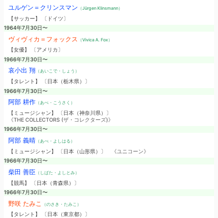
ユルゲン＝クリンスマン
（Jürgen Klinsmann）
【サッカー】 〔ドイツ〕
1964年7月30日〜
ヴィヴィカ＝フォックス
（Vivica A. Fox）
【女優】 〔アメリカ〕
1966年7月30日〜
哀小出 翔
（あいこで・しょう）
【タレント】 〔日本（栃木県）〕
1966年7月30日〜
阿部 耕作
（あべ・こうさく）
【ミュージシャン】 〔日本（神奈川県）〕
《THE COLLECTORS (ザ・コレクターズ)》
1966年7月30日〜
阿部 義晴
（あべ・よしはる）
【ミュージシャン】 〔日本（山形県）〕
《ユニコーン》
1966年7月30日〜
柴田 善臣
（しばた・よしとみ）
【競馬】 〔日本（青森県）〕
1966年7月30日〜
野咲 たみこ
（のさき・たみこ）
【タレント】 〔日本（東京都）〕