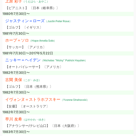
上原 彩子
（うえはら・あやこ）
【ピアニスト】 〔日本（岐阜県）〕
1980年7月30日〜
ジャスティン＝ローズ
（Justin Peter Rose）
【ゴルフ】 〔イギリス〕
1981年7月30日〜
ホープ＝ソロ
（Hope Amelia Solo）
【サッカー】 〔アメリカ〕
1981年7月30日〜2017年5月22日
ニッキー＝ヘイデン
（Nicholas “Nicky” Patrick Hayden）
【オートバイレーサー】 〔アメリカ〕
1982年7月30日〜
古閑 美保
（こが・みほ）
【ゴルフ】 〔日本（熊本県）〕
1982年7月30日〜
イヴォンヌ＝ストラホフスキー
（Yvonne Strahovski）
【女優】 〔オーストラリア〕
1982年7月30日〜
早川 友希
（はやかわ・ゆき）
【アナウンサー/テレビ山口】 〔日本（大阪府）〕
1983年7月30日〜