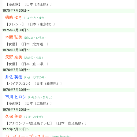
【漫画家】 〔日本（埼玉県）〕
1975年7月30日〜
篠崎 ゆき
（しのざき・ゆき）
【タレント】 〔日本（東京都）〕
1975年7月30日〜
本間 弘美
（ほんま・ひろみ）
【女優】 〔日本（北海道）〕
1976年7月30日〜
天野 奈美
（あまの・なみ）
【女優】 〔日本（山口県）〕
1976年7月30日〜
井佐 英徳
（いさ・ひでのり）
【バイアスロン】 〔日本（新潟県）〕
1976年7月30日〜
市川 ヒロシ
（いちかわ・ひろし）
【漫画家】 〔日本（広島県）〕
1976年7月30日〜
久保 美鈴
（くぼ・みすず）
【アナウンサー/鹿児島テレビ】 〔日本（鹿児島県）〕
1977年7月30日〜
ジェイミー＝プレスリー
（Jaime Pressly）