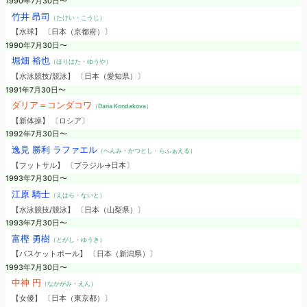
1990年7月30日〜
竹井 昂司
（たけい・こうじ）
【水球】 〔日本（京都府）〕
1990年7月30日〜
堀畑 裕也
（ほりはた・ゆうや）
【水泳競技/競泳】 〔日本（愛知県）〕
1991年7月30日〜
ダリア＝コンダコワ
（Daria Kondakova）
【新体操】 〔ロシア〕
1992年7月30日〜
逸見 勝利 ラファエル
（へんみ・かつとし・らふぁえる）
【フットサル】 〔ブラジル→日本〕
1993年7月30日〜
江原 騎士
（えはら・ないと）
【水泳競技/競泳】 〔日本（山梨県）〕
1993年7月30日〜
富樫 勇樹
（とがし・ゆうき）
【バスケットボール】 〔日本（新潟県）〕
1993年7月30日〜
中神 円
（なかがみ・えん）
【女優】 〔日本（東京都）〕