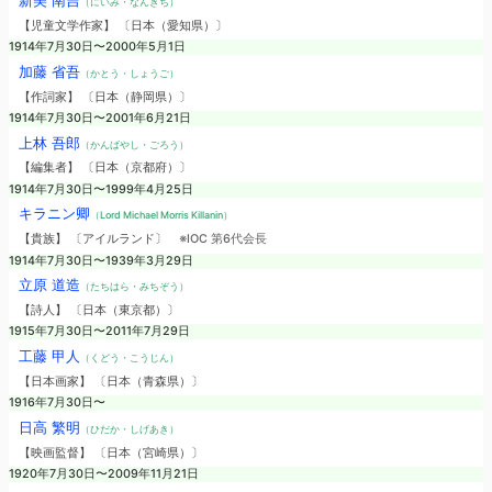
新美 南吉
（にいみ・なんきち）
【児童文学作家】 〔日本（愛知県）〕
1914年7月30日〜2000年5月1日
加藤 省吾
（かとう・しょうご）
【作詞家】 〔日本（静岡県）〕
1914年7月30日〜2001年6月21日
上林 吾郎
（かんばやし・ごろう）
【編集者】 〔日本（京都府）〕
1914年7月30日〜1999年4月25日
キラニン卿
（Lord Michael Morris Killanin）
【貴族】 〔アイルランド〕
※IOC 第6代会長
1914年7月30日〜1939年3月29日
立原 道造
（たちはら・みちぞう）
【詩人】 〔日本（東京都）〕
1915年7月30日〜2011年7月29日
工藤 甲人
（くどう・こうじん）
【日本画家】 〔日本（青森県）〕
1916年7月30日〜
日高 繁明
（ひだか・しげあき）
【映画監督】 〔日本（宮崎県）〕
1920年7月30日〜2009年11月21日