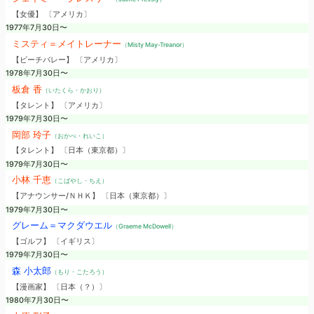
【女優】 〔アメリカ〕
1977年7月30日〜
ミスティ＝メイトレーナー
（Misty May-Treanor）
【ビーチバレー】 〔アメリカ〕
1978年7月30日〜
板倉 香
（いたくら・かおり）
【タレント】 〔アメリカ〕
1979年7月30日〜
岡部 玲子
（おかべ・れいこ）
【タレント】 〔日本（東京都）〕
1979年7月30日〜
小林 千恵
（こばやし・ちえ）
【アナウンサー/ＮＨＫ】 〔日本（東京都）〕
1979年7月30日〜
グレーム＝マクダウエル
（Graeme McDowell）
【ゴルフ】 〔イギリス〕
1979年7月30日〜
森 小太郎
（もり・こたろう）
【漫画家】 〔日本（？）〕
1980年7月30日〜