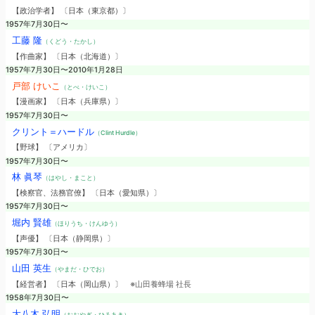
【政治学者】 〔日本（東京都）〕
1957年7月30日〜
工藤 隆
（くどう・たかし）
【作曲家】 〔日本（北海道）〕
1957年7月30日〜2010年1月28日
戸部 けいこ
（とべ・けいこ）
【漫画家】 〔日本（兵庫県）〕
1957年7月30日〜
クリント＝ハードル
（Clint Hurdle）
【野球】 〔アメリカ〕
1957年7月30日〜
林 眞琴
（はやし・まこと）
【検察官、法務官僚】 〔日本（愛知県）〕
1957年7月30日〜
堀内 賢雄
（ほりうち・けんゆう）
【声優】 〔日本（静岡県）〕
1957年7月30日〜
山田 英生
（やまだ・ひでお）
【経営者】 〔日本（岡山県）〕
※山田養蜂場 社長
1958年7月30日〜
大八木 弘明
（おおやぎ・ひろあき）