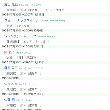
富山 允就
（とみやま・まさなり）
【経営者】 〔日本（東京都）〕
※トミー 元社長
1928年7月30日〜2007年11月15日
ジョー＝ナックスホール
（Joseph Henry Nuxhall）
【野球】 〔アメリカ〕
1928年7月30日〜2006年10月6日
ワレンチン＝ムラトフ
（Valentin Muratov）
【体操競技】 〔ロシア（旧・ソ連）〕
1929年7月30日〜2008年5月11日
関 弘子
（せき・ひろこ）
【女優】 〔日本（東京都）〕
1930年7月30日〜1996年12月13日
榊原 晃三
（さかきばら・こうぞう）
【翻訳家】 〔日本（愛知県）〕
1930年7月30日〜
佐々木 有
（ささき・たもつ）
【政治家】 〔日本（広島県）〕
1930年7月30日〜2002年？月？日
佐藤 明
（さとう・あきら）
【写真家】 〔日本（東京都）〕