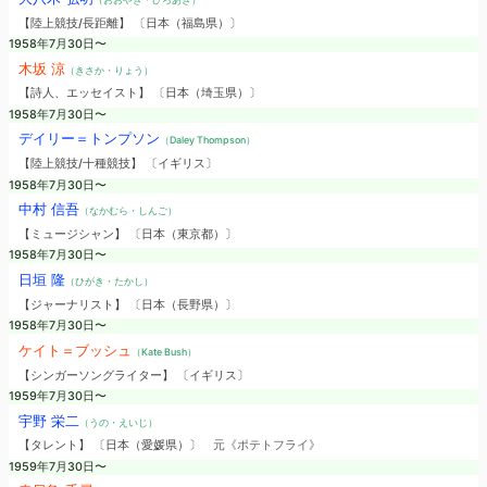
【陸上競技/長距離】 〔日本（福島県）〕
1958年7月30日〜
木坂 涼
（きさか・りょう）
【詩人、エッセイスト】 〔日本（埼玉県）〕
1958年7月30日〜
デイリー＝トンプソン
（Daley Thompson）
【陸上競技/十種競技】 〔イギリス〕
1958年7月30日〜
中村 信吾
（なかむら・しんご）
【ミュージシャン】 〔日本（東京都）〕
1958年7月30日〜
日垣 隆
（ひがき・たかし）
【ジャーナリスト】 〔日本（長野県）〕
1958年7月30日〜
ケイト＝ブッシュ
（Kate Bush）
【シンガーソングライター】 〔イギリス〕
1959年7月30日〜
宇野 栄二
（うの・えいじ）
【タレント】 〔日本（愛媛県）〕
元《ポテトフライ》
1959年7月30日〜