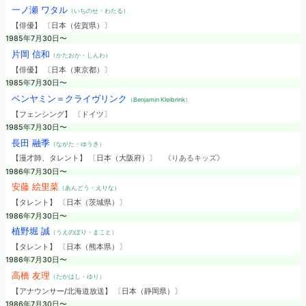
一ノ瀬 ワタル
（いちのせ・わたる）
【俳優】 〔日本（佐賀県）〕
1985年7月30日〜
片岡 信和
（かたおか・しんわ）
【俳優】 〔日本（東京都）〕
1985年7月30日〜
ベンヤミン＝クライヴリンク
（Benjamin Kleibrink）
【フェンシング】 〔ドイツ〕
1985年7月30日〜
長田 融季
（ながた・ゆうき）
【漫才師、タレント】 〔日本（大阪府）〕
《りあるキッズ》
1986年7月30日〜
安藤 絵里菜
（あんどう・えりな）
【タレント】 〔日本（茨城県）〕
1986年7月30日〜
植野堀 誠
（うえのぼり・まこと）
【タレント】 〔日本（熊本県）〕
1986年7月30日〜
高橋 友理
（たかはし・ゆり）
【アナウンサー/北海道放送】 〔日本（静岡県）〕
1986年7月30日〜