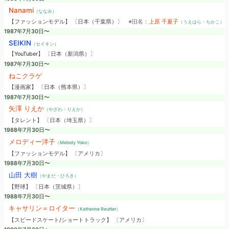
Nanami
（ななみ）
【ファッションモデル】 〔日本（千葉県）〕
※旧名：
上原 千夏子
（うえはら・ちかこ）
1987年7月30日〜
SEIKIN
（セイキン）
【YouTuber】 〔日本（新潟県）〕
1987年7月30日〜
ねこクラゲ
【漫画家】 〔日本（熊本県）〕
1987年7月30日〜
矢澤 りえか
（やざわ・りえか）
【タレント】 〔日本（埼玉県）〕
1988年7月30日〜
メロディー洋子
（Melody Yoko）
【ファッションモデル】 〔アメリカ〕
1988年7月30日〜
山田 大樹
（やまだ・ひろき）
【野球】 〔日本（茨城県）〕
1988年7月30日〜
キャサリン＝ロイター
（Katherine Reutter）
【スピードスケート/ショートトラック】 〔アメリカ〕