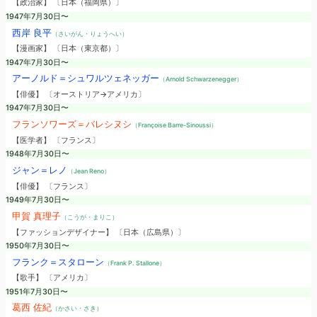
【政治家】 〔日本（福岡県）〕
1947年7月30日〜
西岸 良平
（さいがん・りょうへい）
【漫画家】 〔日本（東京都）〕
1947年7月30日〜
アーノルド＝シュワルツェネッガー
（Arnold Schwarzenegger）
【俳優】 〔オーストリア→アメリカ〕
1947年7月30日〜
フランソワーズ＝バレシヌシ
（Françoise Barre-Sinoussi）
【医学者】 〔フランス〕
1948年7月30日〜
ジャン＝レノ
（Jean Reno）
【俳優】 〔フランス〕
1949年7月30日〜
甲賀 真理子
（こうが・まりこ）
【ファッションデザイナー】 〔日本（広島県）〕
1950年7月30日〜
フランク＝スタローン
（Frank P. Stallone）
【歌手】 〔アメリカ〕
1951年7月30日〜
葛西 佐紀
（かさい・さき）