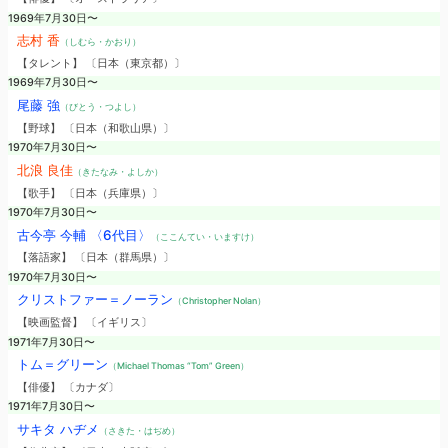
1969年7月30日〜
志村 香
（しむら・かおり）
【タレント】 〔日本（東京都）〕
1969年7月30日〜
尾藤 強
（びとう・つよし）
【野球】 〔日本（和歌山県）〕
1970年7月30日〜
北浪 良佳
（きたなみ・よしか）
【歌手】 〔日本（兵庫県）〕
1970年7月30日〜
古今亭 今輔 〈6代目〉
（ここんてい・いますけ）
【落語家】 〔日本（群馬県）〕
1970年7月30日〜
クリストファー＝ノーラン
（Christopher Nolan）
【映画監督】 〔イギリス〕
1971年7月30日〜
トム＝グリーン
（Michael Thomas “Tom” Green）
【俳優】 〔カナダ〕
1971年7月30日〜
サキタ ハヂメ
（さきた・はぢめ）