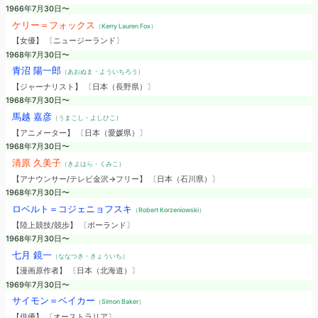
1966年7月30日〜
ケリー＝フォックス
（Kerry Lauren Fox）
【女優】 〔ニュージーランド〕
1968年7月30日〜
青沼 陽一郎
（あおぬま・よういちろう）
【ジャーナリスト】 〔日本（長野県）〕
1968年7月30日〜
馬越 嘉彦
（うまこし・よしひこ）
【アニメーター】 〔日本（愛媛県）〕
1968年7月30日〜
清原 久美子
（きよはら・くみこ）
【アナウンサー/テレビ金沢→フリー】 〔日本（石川県）〕
1968年7月30日〜
ロベルト＝コジェニョフスキ
（Robert Korzeniowski）
【陸上競技/競歩】 〔ポーランド〕
1968年7月30日〜
七月 鏡一
（ななつき・きょういち）
【漫画原作者】 〔日本（北海道）〕
1969年7月30日〜
サイモン＝ベイカー
（Simon Baker）
【俳優】 〔オーストラリア〕