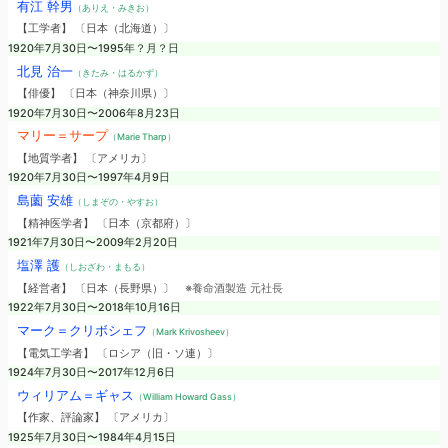
有江 幹男
（ありえ・みきお）
【工学者】 〔日本（北海道）〕
1920年7月30日〜1995年？月？日
北見 治一
（きたみ・はるかず）
【俳優】 〔日本（神奈川県）〕
1920年7月30日〜2006年8月23日
マリー＝サープ
（Marie Tharp）
【地質学者】 〔アメリカ〕
1920年7月30日〜1997年4月9日
島薗 安雄
（しまぞの・やすお）
【精神医学者】 〔日本（京都府）〕
1921年7月30日〜2009年2月20日
塩澤 護
（しおざわ・まもる）
【経営者】 〔日本（長野県）〕
※養命酒製造 元社長
1922年7月30日〜2018年10月16日
マーク＝クリボシェフ
（Mark Krivosheev）
【電気工学者】 〔ロシア（旧・ソ連）〕
1924年7月30日〜2017年12月6日
ウィリアム＝ギャス
（William Howard Gass）
【作家、評論家】 〔アメリカ〕
1925年7月30日〜1984年4月15日