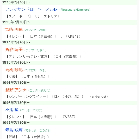
1993年7月30日〜
アレッサンドロ＝ヘーメルレ
（Alessandro Hämmerle）
【スノーボード】 〔オーストリア〕
1993年7月30日〜
宮崎 美穂
（みやざき・みほ）
【タレント】 〔日本（東京都）〕
元《AKB48》
1994年7月30日〜
角谷 暁子
（かどや・あきこ）
【アナウンサー/テレビ東京】 〔日本（東京都）〕
1995年7月30日〜
高橋 紗妃
（たかはし・さき）
【女優】 〔日本（埼玉県）〕
1996年7月30日〜
越野 アンナ
（こしの・あんな）
【シンガーソングライター】 〔日本（神奈川県）〕
《anderlust》
1996年7月30日〜
小瀧 望
（こたき・のぞむ）
【タレント】 〔日本（大阪府）〕
《WEST》
1998年7月30日〜
寺島 成輝
（てらしま・なるき）
【野球】 〔日本（大阪府）〕