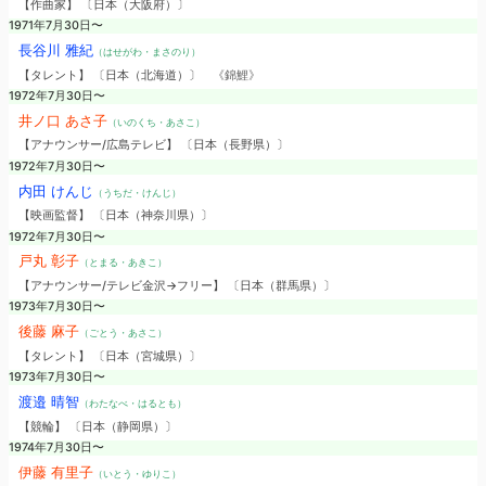
【作曲家】 〔日本（大阪府）〕
1971年7月30日〜
長谷川 雅紀
（はせがわ・まさのり）
【タレント】 〔日本（北海道）〕
《錦鯉》
1972年7月30日〜
井ノ口 あさ子
（いのくち・あさこ）
【アナウンサー/広島テレビ】 〔日本（長野県）〕
1972年7月30日〜
内田 けんじ
（うちだ・けんじ）
【映画監督】 〔日本（神奈川県）〕
1972年7月30日〜
戸丸 彰子
（とまる・あきこ）
【アナウンサー/テレビ金沢→フリー】 〔日本（群馬県）〕
1973年7月30日〜
後藤 麻子
（ごとう・あさこ）
【タレント】 〔日本（宮城県）〕
1973年7月30日〜
渡邉 晴智
（わたなべ・はるとも）
【競輪】 〔日本（静岡県）〕
1974年7月30日〜
伊藤 有里子
（いとう・ゆりこ）