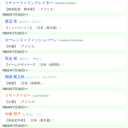
リチャード＝リンクレイター
（Richard Linklater）
【映画監督、脚本家】 〔アメリカ〕
1960年7月30日〜
渡辺 等
（わたなべ・ひとし）
【ミュージシャン】 〔日本（東京都）〕
1961年7月30日〜
ローレンス＝フィッシュバーン
（Laurence Fishburne）
【俳優】 〔アメリカ〕
1961年7月30日〜
宮迫 靖
（みやさこ・やすし）
【ゲームデザイナー】 〔日本（福岡県）〕
1962年7月30日〜
両国 梶之助
（りょうごく・かじのすけ）
【相撲】 〔日本（長崎県）〕
1963年7月30日〜
リサ＝クドロー
（Lisa Kudrow）
【女優】 〔アメリカ〕
1964年7月30日〜
今橋 理子
（いまはし・りこ）
【美術史学者】 〔日本（東京都）〕
1964年7月30日〜