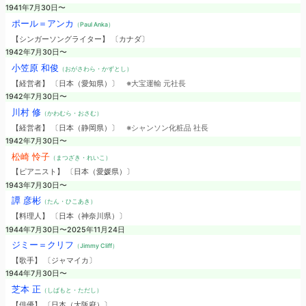
1941年7月30日〜
ポール＝アンカ
（Paul Anka）
【シンガーソングライター】 〔カナダ〕
1942年7月30日〜
小笠原 和俊
（おがさわら・かずとし）
【経営者】 〔日本（愛知県）〕
※大宝運輸 元社長
1942年7月30日〜
川村 修
（かわむら・おさむ）
【経営者】 〔日本（静岡県）〕
※シャンソン化粧品 社長
1942年7月30日〜
松崎 怜子
（まつざき・れいこ）
【ピアニスト】 〔日本（愛媛県）〕
1943年7月30日〜
譚 彦彬
（たん・ひこあき）
【料理人】 〔日本（神奈川県）〕
1944年7月30日〜2025年11月24日
ジミー＝クリフ
（Jimmy Cliff）
【歌手】 〔ジャマイカ〕
1944年7月30日〜
芝本 正
（しばもと・ただし）
【俳優】 〔日本（大阪府）〕