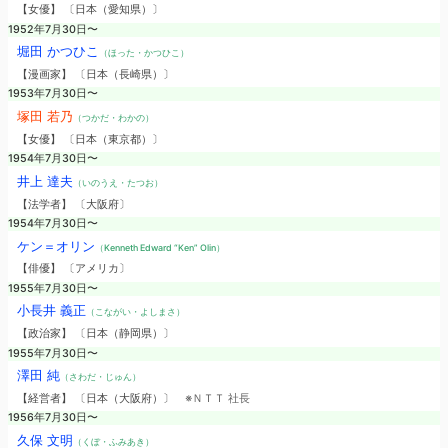
【女優】 〔日本（愛知県）〕
1952年7月30日〜
堀田 かつひこ
（ほった・かつひこ）
【漫画家】 〔日本（長崎県）〕
1953年7月30日〜
塚田 若乃
（つかだ・わかの）
【女優】 〔日本（東京都）〕
1954年7月30日〜
井上 達夫
（いのうえ・たつお）
【法学者】 〔大阪府〕
1954年7月30日〜
ケン＝オリン
（Kenneth Edward “Ken” Olin）
【俳優】 〔アメリカ〕
1955年7月30日〜
小長井 義正
（こながい・よしまさ）
【政治家】 〔日本（静岡県）〕
1955年7月30日〜
澤田 純
（さわだ・じゅん）
【経営者】 〔日本（大阪府）〕
※ＮＴＴ 社長
1956年7月30日〜
久保 文明
（くぼ・ふみあき）