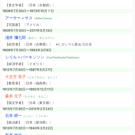
【英文学者】 〔日本（京都府）〕
1908年7月30日〜1973年10月？日
アーサー＝サス
（Arthur Sasse）
【写真家】 〔アメリカ〕
1909年7月30日〜2011年5月13日
淺井 彌七郎
（あさい・やしちろう）
【経営者】 〔日本（兵庫県）〕
※ヒガシマル醤油 元社長
1909年7月30日〜1993年3月9日
シリル＝パーキンソン
（Cyril Northcote Parkinson）
【経済学者】 〔イギリス〕
1912年7月30日〜1987年5月27日
十文字 良子
（じゅうもんじ・よしこ）
【教育者】 〔日本（福島県）〕
1912年7月30日〜1992年12月17日
森本 元子
（もりもと・もとこ）
【国文学者】 〔日本（東京都）〕
1913年7月30日〜2012年2月24日
石井 耕一
（いしい・こういち）
【政治家】 〔日本（新潟県）〕
1913年7月30日〜1943年3月22日