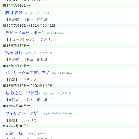
1944年7月30日〜
村田 吉隆
（むらた・よしたか）
【政治家】 〔日本（静岡県）〕
1945年7月30日〜2024年5月12日
デビッド＝サンボーン
（David Sanborn）
【ミュージシャン】 〔アメリカ〕
1945年7月30日〜
宮島 雅展
（みやじま・まさのぶ）
【政治家】 〔日本（山梨県）〕
1945年7月30日〜
パトリック＝モディアノ
（Patrick Modiano）
【作家】 〔フランス〕
1946年7月30日〜2002年1月2日
桂 歌之助 〈2代目〉
（かつら・うたのすけ）
【落語家】 〔日本（岡山県）〕
1947年7月30日〜
ウィリアム＝アザートン
（William Atherton）
【俳優】 〔アメリカ〕
1947年7月30日〜
古賀 一成
（こが・いっせい）