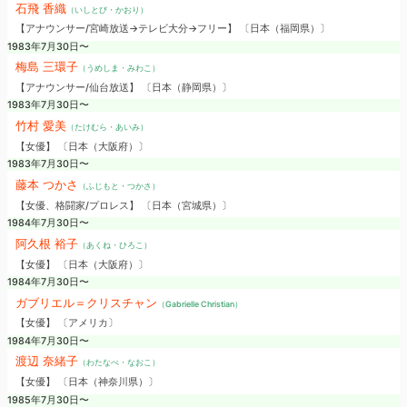
石飛 香織
（いしとび・かおり）
【アナウンサー/宮崎放送→テレビ大分→フリー】 〔日本（福岡県）〕
1983年7月30日〜
梅島 三環子
（うめしま・みわこ）
【アナウンサー/仙台放送】 〔日本（静岡県）〕
1983年7月30日〜
竹村 愛美
（たけむら・あいみ）
【女優】 〔日本（大阪府）〕
1983年7月30日〜
藤本 つかさ
（ふじもと・つかさ）
【女優、格闘家/プロレス】 〔日本（宮城県）〕
1984年7月30日〜
阿久根 裕子
（あくね・ひろこ）
【女優】 〔日本（大阪府）〕
1984年7月30日〜
ガブリエル＝クリスチャン
（Gabrielle Christian）
【女優】 〔アメリカ〕
1984年7月30日〜
渡辺 奈緒子
（わたなべ・なおこ）
【女優】 〔日本（神奈川県）〕
1985年7月30日〜