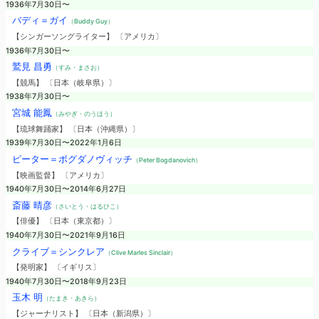
1936年7月30日〜
バディ＝ガイ
（Buddy Guy）
【シンガーソングライター】 〔アメリカ〕
1936年7月30日〜
鷲見 昌勇
（すみ・まさお）
【競馬】 〔日本（岐阜県）〕
1938年7月30日〜
宮城 能鳳
（みやぎ・のうほう）
【琉球舞踊家】 〔日本（沖縄県）〕
1939年7月30日〜2022年1月6日
ピーター＝ボグダノヴィッチ
（Peter Bogdanovich）
【映画監督】 〔アメリカ〕
1940年7月30日〜2014年6月27日
斎藤 晴彦
（さいとう・はるひこ）
【俳優】 〔日本（東京都）〕
1940年7月30日〜2021年9月16日
クライブ＝シンクレア
（Clive Marles Sinclair）
【発明家】 〔イギリス〕
1940年7月30日〜2018年9月23日
玉木 明
（たまき・あきら）
【ジャーナリスト】 〔日本（新潟県）〕