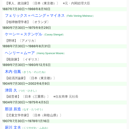
【軍人、政治家】 〔日本（東京都）〕
※元・内閣総理大臣
1887年7月30日〜1966年8月10日
フェリックス＝ベニング＝マイネス
（Felix Vening Meinesz）
【地球物理学者】 〔オランダ〕
1890年7月30日〜1975年9月29日
ケーシー＝ステンゲル
（Casey Stengel）
【野球】 〔アメリカ〕
1898年7月30日〜1986年8月31日
ヘンリー＝ムーア
（Henry Spencer Moore）
【彫刻家】 〔イギリス〕
1899年7月30日〜1993年12月5日
木内 信胤
（きうち・のぶたね）
【経済評論家】 〔日本（東京都）〕
1904年7月30日〜2002年6月9日
津田 久
（つだ・ひさし）
【経営者】 〔日本（三重県）〕
※住友商事 元社長
1904年7月30日〜1975年4月5日
那須 辰造
（なす・たつぞう）
【児童文学作家】 〔日本（和歌山県）〕
1907年7月30日〜1978年1月16日
厨川 文夫
（くりやがわ・ふみお）