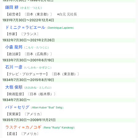
1931年7月30日〜1998年2月12日
鎌田 耕
（かまだ・つとむ）
【経営者】 〔日本（東京都）〕
※白元 元社長
1931年7月30日〜2022年12月4日
ドミニク＝ラピエール
（Dominique Lapierre）
【作家】 〔フランス〕
1932年7月30日〜2021年2月26日
小森 龍邦
（こもり・たつくに）
【政治家】 〔日本（広島県）〕
1933年7月30日〜2001年6月19日
石川 一彦
（いしかわ・かずひこ）
【テレビ・プロデューサー】 〔日本（東京都）〕
1934年7月30日〜2015年8月19日
大嶺 俊順
（おおみね・としのぶ）
【映画監督】 〔日本（栃木県）〕
1934年7月30日〜
バド＝セリグ
（Allan Huber “Bud” Selig）
【実業家】 〔アメリカ〕
1935年7月30日〜2009年11月21日
ラスティ＝カノコギ
（Rena “Rusty” Kanokogi）
【柔道】 〔アメリカ〕