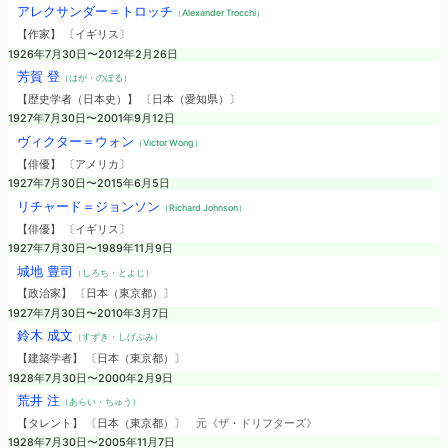
アレクサンダー＝トロッチ
（Alexander Trocchi）
【作家】 〔イギリス〕
1926年7月30日〜2012年2月26日
芳賀 登
（はが・のぼる）
【歴史学者（日本史）】 〔日本（愛知県）〕
1927年7月30日〜2001年9月12日
ヴィクター＝ウォン
（Victor Wong）
【俳優】 〔アメリカ〕
1927年7月30日〜2015年6月5日
リチャード＝ジョンソン
（Richard Johnson）
【俳優】 〔イギリス〕
1927年7月30日〜1989年11月9日
城地 豊司
（しろち・とよじ）
【政治家】 〔日本（東京都）〕
1927年7月30日〜2010年3月7日
鈴木 成文
（すずき・しげぶみ）
【建築学者】 〔日本（東京都）〕
1928年7月30日〜2000年2月9日
荒井 注
（あらい・ちゅう）
【タレント】 〔日本（東京都）〕
元《ザ・ドリフターズ》
1928年7月30日〜2005年11月7日