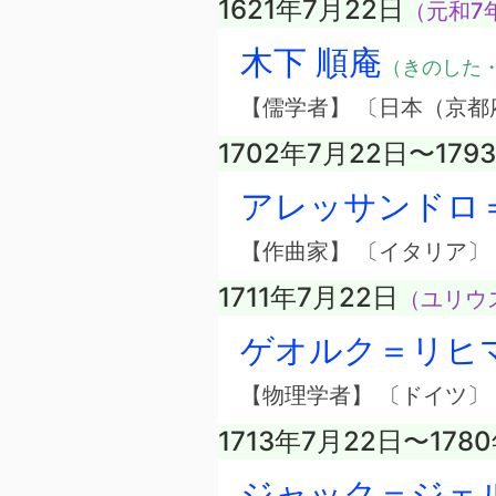
1621年7月22日
（元和7
木下 順庵
（きのした
【儒学者】 〔日本（京都
1702年7月22日〜179
アレッサンドロ
【作曲家】 〔イタリア〕
1711年7月22日
（ユリウス
ゲオルク＝リヒ
【物理学者】 〔ドイツ〕
1713年7月22日〜178
ジャック＝ジェ