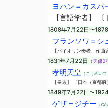
ヨハン＝カスパ
【言語学者】 〔
1808年7月22日〜187
フランソワ＝シ
【バイオリン奏者、作曲
1831年7月22日
（天保2
孝明天皇
（こうめいて
【皇族】 〔日本（京都府
1849年7月22日〜192
ゲザ＝ジチー
（Géz