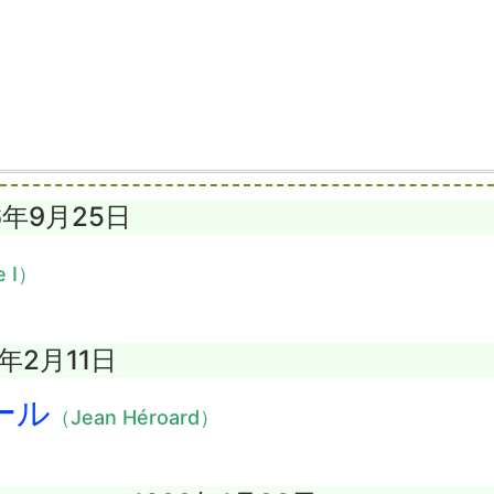
6年9月25日
e I）
8年2月11日
ール
（Jean Héroard）