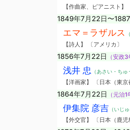
【作曲家、ピアニスト】 
1849年7月22日〜188
エマ＝ラザルス
（
【詩人】 〔アメリカ〕
1856年7月22日
（安政3
浅井 忠
（あさい・ちゅ
【洋画家】 〔日本（東京
1864年7月22日
（元治1
伊集院 彦吉
（いじゅ
【外交官】 〔日本（鹿児