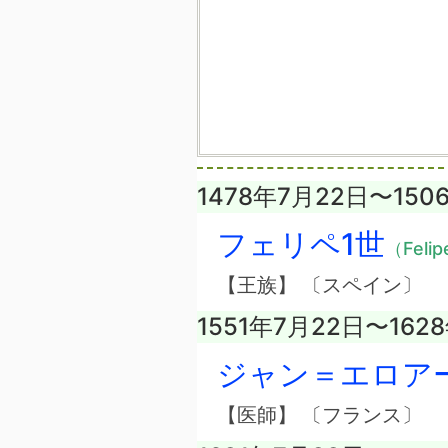
1478年7月22日〜150
フェリペ1世
（Felip
【王族】 〔スペイン〕
1551年7月22日〜162
ジャン＝エロア
【医師】 〔フランス〕