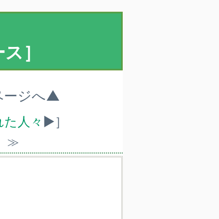
ース］
ページへ▲
れた人々
▶］
）≫