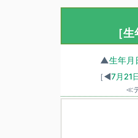
［生
▲
生年月
［◀
7月2
≪