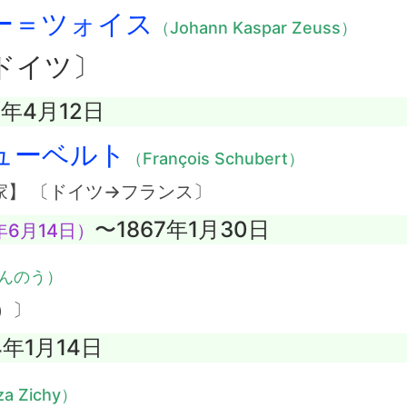
ー＝ツォイス
（Johann Kaspar Zeuss）
ドイツ〕
8年4月12日
ューベルト
（François Schubert）
家】 〔ドイツ→フランス〕
〜1867年1月30日
年6月14日）
んのう）
）〕
4年1月14日
a Zichy）