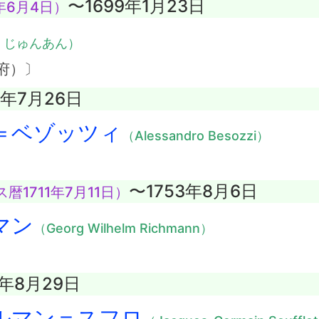
〜1699年1月23日
年6月4日）
・じゅんあん）
府）〕
3年7月26日
＝ベゾッツィ
（Alessandro Besozzi）
〜1753年8月6日
暦1711年7月11日）
マン
（Georg Wilhelm Richmann）
0年8月29日
ルマン＝スフロ