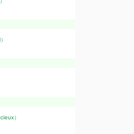
t）
el）
rcieux）