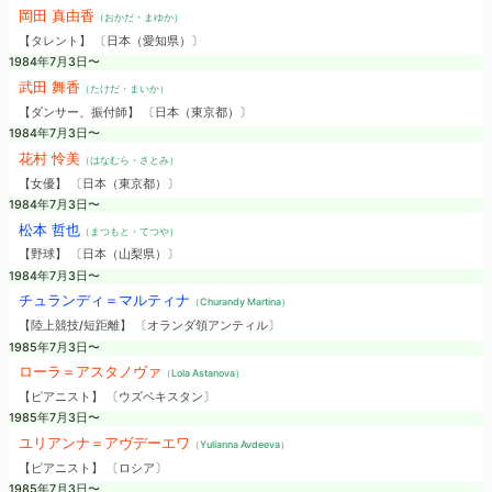
岡田 真由香
（おかだ・まゆか）
【タレント】 〔日本（愛知県）〕
1984年7月3日〜
武田 舞香
（たけだ・まいか）
【ダンサー、振付師】 〔日本（東京都）〕
1984年7月3日〜
花村 怜美
（はなむら・さとみ）
【女優】 〔日本（東京都）〕
1984年7月3日〜
松本 哲也
（まつもと・てつや）
【野球】 〔日本（山梨県）〕
1984年7月3日〜
チュランディ＝マルティナ
（Churandy Martina）
【陸上競技/短距離】 〔オランダ領アンティル〕
1985年7月3日〜
ローラ＝アスタノヴァ
（Lola Astanova）
【ピアニスト】 〔ウズベキスタン〕
1985年7月3日〜
ユリアンナ＝アヴデーエワ
（Yulianna Avdeeva）
【ピアニスト】 〔ロシア〕
1985年7月3日〜