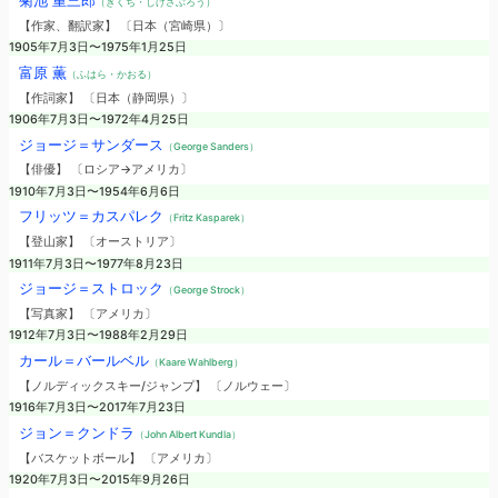
菊池 重三郎
（きくち・しげさぶろう）
【作家、翻訳家】 〔日本（宮崎県）〕
1905年7月3日〜1975年1月25日
富原 薫
（ふはら・かおる）
【作詞家】 〔日本（静岡県）〕
1906年7月3日〜1972年4月25日
ジョージ＝サンダース
（George Sanders）
【俳優】 〔ロシア→アメリカ〕
1910年7月3日〜1954年6月6日
フリッツ＝カスパレク
（Fritz Kasparek）
【登山家】 〔オーストリア〕
1911年7月3日〜1977年8月23日
ジョージ＝ストロック
（George Strock）
【写真家】 〔アメリカ〕
1912年7月3日〜1988年2月29日
カール＝バールベル
（Kaare Wahlberg）
【ノルディックスキー/ジャンプ】 〔ノルウェー〕
1916年7月3日〜2017年7月23日
ジョン＝クンドラ
（John Albert Kundla）
【バスケットボール】 〔アメリカ〕
1920年7月3日〜2015年9月26日