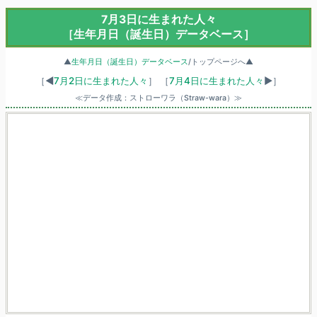
7月3日に生まれた人々
［生年月日（誕生日）データベース］
▲
生年月日（誕生日）データベース
/トップページへ▲
［◀
7月2日に生まれた人々
］
［
7月4日に生まれた人々
▶］
≪データ作成：ストローワラ（Straw-wara）≫