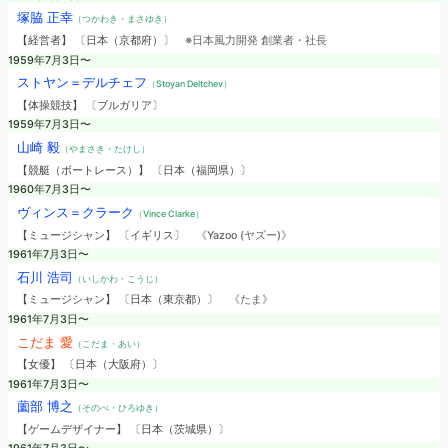
塚脇 正幸
（つかわき・まさゆき）
【経営者】 〔日本（京都府）〕
※日本風力開発 創業者・社長
1959年7月3日〜
ストヤン＝デルチェフ
（Stoyan Deltchev）
【体操競技】 〔ブルガリア〕
1959年7月3日〜
山崎 毅
（やまさき・たけし）
【競艇（ボートレース）】 〔日本（福岡県）〕
1960年7月3日〜
ヴィンス＝クラーク
（Vince Clarke）
【ミュージシャン】 〔イギリス〕
《Yazoo (ヤズー)》
1961年7月3日〜
石川 浩司
（いしかわ・こうじ）
【ミュージシャン】 〔日本（東京都）〕
《たま》
1961年7月3日〜
こだま 愛
（こだま・あい）
【女優】 〔日本（大阪府）〕
1961年7月3日〜
薗部 博之
（そのべ・ひろゆき）
【ゲームデザイナー】 〔日本（茨城県）〕