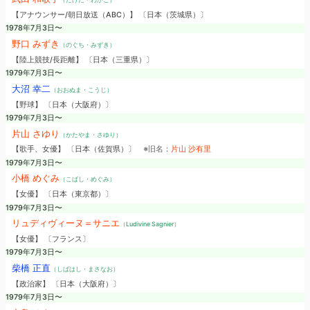
【アナウンサー/朝日放送（ABC）】 〔日本（茨城県）〕
1978年7月3日〜
野口 みずき
（のぐち・みずき）
【陸上競技/長距離】 〔日本（三重県）〕
1979年7月3日〜
大沼 幸二
（おおぬま・こうじ）
【野球】 〔日本（大阪府）〕
1979年7月3日〜
片山 さゆり
（かたやま・さゆり）
【歌手、女優】 〔日本（佐賀県）〕
※旧名：
片山 沙有里
1979年7月3日〜
小橋 めぐみ
（こばし・めぐみ）
【女優】 〔日本（東京都）〕
1979年7月3日〜
リュディヴィーヌ＝サニエ
（Ludivine Sagnier）
【女優】 〔フランス〕
1979年7月3日〜
柴橋 正直
（しばはし・まさなお）
【政治家】 〔日本（大阪府）〕
1979年7月3日〜