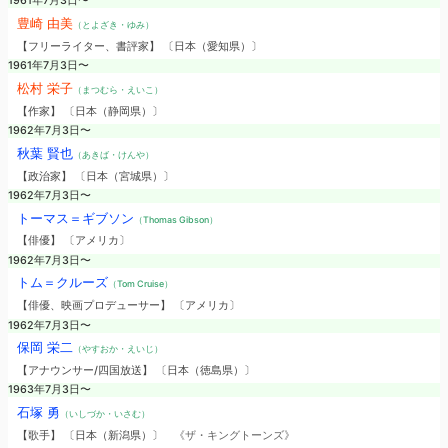
1961年7月3日〜
豊崎 由美
（とよざき・ゆみ）
【フリーライター、書評家】 〔日本（愛知県）〕
1961年7月3日〜
松村 栄子
（まつむら・えいこ）
【作家】 〔日本（静岡県）〕
1962年7月3日〜
秋葉 賢也
（あきば・けんや）
【政治家】 〔日本（宮城県）〕
1962年7月3日〜
トーマス＝ギブソン
（Thomas Gibson）
【俳優】 〔アメリカ〕
1962年7月3日〜
トム＝クルーズ
（Tom Cruise）
【俳優、映画プロデューサー】 〔アメリカ〕
1962年7月3日〜
保岡 栄二
（やすおか・えいじ）
【アナウンサー/四国放送】 〔日本（徳島県）〕
1963年7月3日〜
石塚 勇
（いしづか・いさむ）
【歌手】 〔日本（新潟県）〕
《ザ・キングトーンズ》