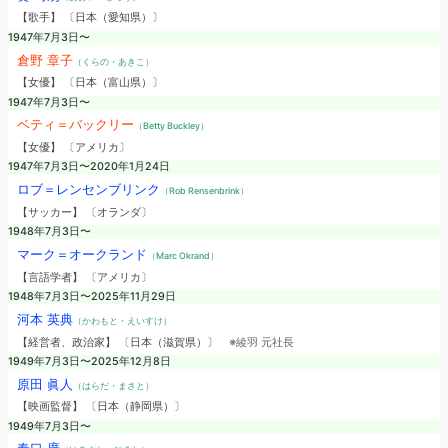
【歌手】 〔日本（愛知県）〕
1947年7月3日〜
倉野 章子
（くらの・あきこ）
【女優】 〔日本（富山県）〕
1947年7月3日〜
ベティ＝バックリー
（Betty Buckley）
【女優】 〔アメリカ〕
1947年7月3日〜2020年1月24日
ロブ＝レンセンブリンク
（Rob Rensenbrink）
【サッカー】 〔オランダ〕
1948年7月3日〜
マーク＝オークランド
（Marc Okrand）
【言語学者】 〔アメリカ〕
1948年7月3日〜2025年11月29日
河本 英典
（かわもと・えいすけ）
【経営者、政治家】 〔日本（滋賀県）〕
※綾羽 元社長
1949年7月3日〜2025年12月8日
原田 眞人
（はらだ・まさと）
【映画監督】 〔日本（静岡県）〕
1949年7月3日〜