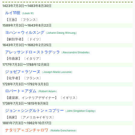
1423年7月3日〜1483年8月30日
ルイ11世
（Louis XI）
【王族】 〔フランス〕
1589年7月3日〜1643年8月22日
ヨハン＝ウィルスング
（Johann Georg Wirsung）
【解剖学者】 〔ドイツ〕
1643年7月3日〜1682年2月25日
アレッサンドロ＝ストラデッラ
（Alessandro Stradella）
【作曲家】 〔イタリア〕
1717年7月3日〜1788年12月8日
ジョゼフ＝ラソーヌ
（Joseph Marie Lassone）
【化学者】 〔フランス〕
1728年7月3日〜1792年3月3日
ロバート＝アダム
（Robert Adam）
【建築家、インテリアデザイナー】 〔イギリス〕
1738年7月3日〜1815年9月9日
ジョン＝シングルトン＝コプリー
（John Singleton Copley）
【画家】 〔アメリカ→イギリス〕
1881年7月3日〜1962年10月17日
ナタリア＝ゴンチャロワ
（Natalia Goncharova）