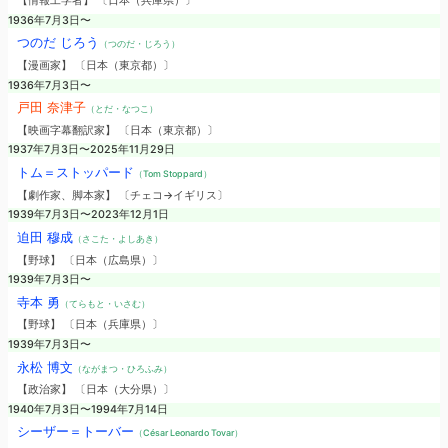
【情報工学者】 〔日本（兵庫県）〕
1936年7月3日〜
つのだ じろう
（つのだ・じろう）
【漫画家】 〔日本（東京都）〕
1936年7月3日〜
戸田 奈津子
（とだ・なつこ）
【映画字幕翻訳家】 〔日本（東京都）〕
1937年7月3日〜2025年11月29日
トム＝ストッパード
（Tom Stoppard）
【劇作家、脚本家】 〔チェコ→イギリス〕
1939年7月3日〜2023年12月1日
迫田 穆成
（さこた・よしあき）
【野球】 〔日本（広島県）〕
1939年7月3日〜
寺本 勇
（てらもと・いさむ）
【野球】 〔日本（兵庫県）〕
1939年7月3日〜
永松 博文
（ながまつ・ひろふみ）
【政治家】 〔日本（大分県）〕
1940年7月3日〜1994年7月14日
シーザー＝トーバー
（César Leonardo Tovar）