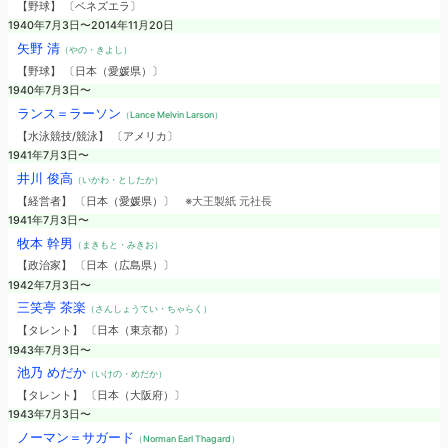
【野球】 〔ベネズエラ〕
1940年7月3日〜2014年11月20日
矢野 清
（やの・きよし）
【野球】 〔日本（愛媛県）〕
1940年7月3日〜
ランス＝ラーソン
（Lance Melvin Larson）
【水泳競技/競泳】 〔アメリカ〕
1941年7月3日〜
井川 俊高
（いかわ・としたか）
【経営者】 〔日本（愛媛県）〕
※大王製紙 元社長
1941年7月3日〜
牧本 幹男
（まきもと・みきお）
【政治家】 〔日本（広島県）〕
1942年7月3日〜
三笑亭 茶楽
（さんしょうてい・ちゃらく）
【タレント】 〔日本（東京都）〕
1943年7月3日〜
池乃 めだか
（いけの・めだか）
【タレント】 〔日本（大阪府）〕
1943年7月3日〜
ノーマン＝サガード
（Norman Earl Thagard）