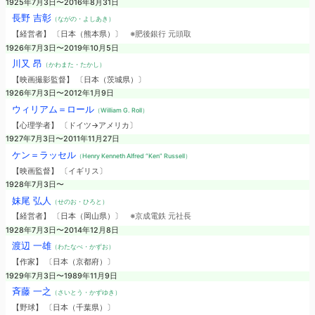
1925年7月3日〜2016年8月31日
長野 吉彰
（ながの・よしあき）
【経営者】 〔日本（熊本県）〕
※肥後銀行 元頭取
1926年7月3日〜2019年10月5日
川又 昂
（かわまた・たかし）
【映画撮影監督】 〔日本（茨城県）〕
1926年7月3日〜2012年1月9日
ウィリアム＝ロール
（William G. Roll）
【心理学者】 〔ドイツ→アメリカ〕
1927年7月3日〜2011年11月27日
ケン＝ラッセル
（Henry Kenneth Alfred “Ken” Russell）
【映画監督】 〔イギリス〕
1928年7月3日〜
妹尾 弘人
（せのお・ひろと）
【経営者】 〔日本（岡山県）〕
※京成電鉄 元社長
1928年7月3日〜2014年12月8日
渡辺 一雄
（わたなべ・かずお）
【作家】 〔日本（京都府）〕
1929年7月3日〜1989年11月9日
斉藤 一之
（さいとう・かずゆき）
【野球】 〔日本（千葉県）〕