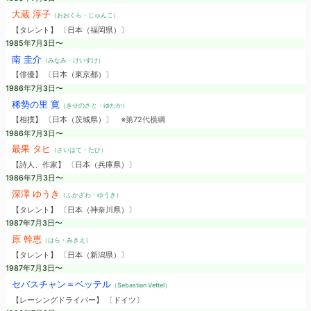
大蔵 淳子
（おおくら・じゅんこ）
【タレント】 〔日本（福岡県）〕
1985年7月3日〜
南 圭介
（みなみ・けいすけ）
【俳優】 〔日本（東京都）〕
1986年7月3日〜
稀勢の里 寛
（きせのさと・ゆたか）
【相撲】 〔日本（茨城県）〕
※第72代横綱
1986年7月3日〜
最果 タヒ
（さいはて・たひ）
【詩人、作家】 〔日本（兵庫県）〕
1986年7月3日〜
深澤 ゆうき
（ふかざわ・ゆうき）
【タレント】 〔日本（神奈川県）〕
1987年7月3日〜
原 幹恵
（はら・みきえ）
【タレント】 〔日本（新潟県）〕
1987年7月3日〜
セバスチャン＝ベッテル
（Sebastian Vettel）
【レーシングドライバー】 〔ドイツ〕