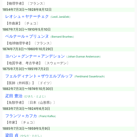
【物理学者】 〔フランス〕
1854年7月3日〜1928年8月12日
レオシュ＝ヤナーチェク
（Leoš Janáček）
【作曲家】 〔チェコ〕
1867年7月3日〜1910年5月10日
ベルナール＝ブリュンヌ
（Bernard Brunhes）
【地球物理学者】 〔フランス〕
1874年7月3日〜1960年10月29日
ヨハン＝グンナー＝アンデション
（Johan Gunnar Andersson）
【地質学者、考古学者】 〔スウェーデン〕
1875年7月3日〜1951年7月2日
フェルディナント＝ザウエルブルッフ
（Ferdinand Sauerbruch）
【医師（外科医）】 〔ドイツ〕
1882年7月3日〜1974年10月30日
疋田 豊治
（ひきた・とよじ）
【魚類学者】 〔日本（山形県）〕
1883年7月3日〜1924年6月3日
フランツ＝カフカ
（Franz Kafka）
【作家】 〔チェコ〕
1885年7月3日〜1959年5月9日
梁田 貞
（やなだ・ただし）