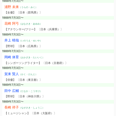
1988年7月3日〜
浦野 未来
（うらの・みく）
【女優】 〔日本（群馬県）〕
1988年7月3日〜
花崎 阿弓
（はなさき・あゆみ）
【アナウンサー/フリー】 〔日本（兵庫県）〕
1989年7月3日〜
井上 晴哉
（いのうえ・せいや）
【野球】 〔日本（広島県）〕
1989年7月3日〜
岡崎 体育
（おかざき・たいいく）
【シンガーソングライター】 〔日本（京都府）〕
1989年7月3日〜
賀来 賢人
（かく・けんと）
【俳優】 〔日本（東京都）〕
1989年7月3日〜
田中 広輔
（たなか・こうすけ）
【野球】 〔日本（神奈川県）〕
1989年7月3日〜
長崎 祥子
（ながさき・しょうこ）
【ミュージシャン】 〔日本（大阪府）〕