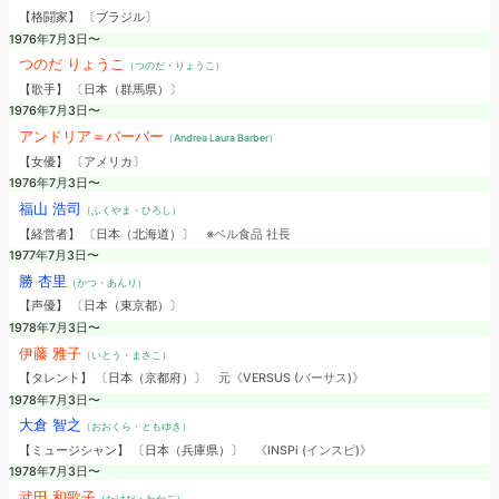
【格闘家】 〔ブラジル〕
1976年7月3日〜
つのだ りょうこ
（つのだ・りょうこ）
【歌手】 〔日本（群馬県）〕
1976年7月3日〜
アンドリア＝バーバー
（Andrea Laura Barber）
【女優】 〔アメリカ〕
1976年7月3日〜
福山 浩司
（ふくやま・ひろし）
【経営者】 〔日本（北海道）〕
※ベル食品 社長
1977年7月3日〜
勝 杏里
（かつ・あんり）
【声優】 〔日本（東京都）〕
1978年7月3日〜
伊藤 雅子
（いとう・まさこ）
【タレント】 〔日本（京都府）〕
元《VERSUS (バーサス)》
1978年7月3日〜
大倉 智之
（おおくら・ともゆき）
【ミュージシャン】 〔日本（兵庫県）〕
《INSPi (インスピ)》
1978年7月3日〜
武田 和歌子
（たけだ・わかこ）