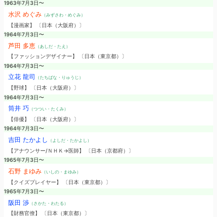
1963年7月3日〜
水沢 めぐみ
（みずさわ・めぐみ）
【漫画家】 〔日本（大阪府）〕
1964年7月3日〜
芦田 多恵
（あしだ・たえ）
【ファッションデザイナー】 〔日本（東京都）〕
1964年7月3日〜
立花 龍司
（たちばな・りゅうじ）
【野球】 〔日本（大阪府）〕
1964年7月3日〜
筒井 巧
（つつい・たくみ）
【俳優】 〔日本（大阪府）〕
1964年7月3日〜
吉田 たかよし
（よしだ・たかよし）
【アナウンサー/ＮＨＫ→医師】 〔日本（京都府）〕
1965年7月3日〜
石野 まゆみ
（いしの・まゆみ）
【クイズプレイヤー】 〔日本（東京都）〕
1965年7月3日〜
阪田 渉
（さかた・わたる）
【財務官僚】 〔日本（東京都）〕