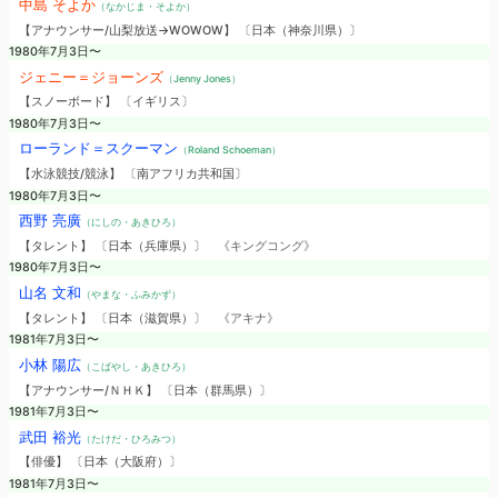
中島 そよか
（なかじま・そよか）
【アナウンサー/山梨放送→WOWOW】 〔日本（神奈川県）〕
1980年7月3日〜
ジェニー＝ジョーンズ
（Jenny Jones）
【スノーボード】 〔イギリス〕
1980年7月3日〜
ローランド＝スクーマン
（Roland Schoeman）
【水泳競技/競泳】 〔南アフリカ共和国〕
1980年7月3日〜
西野 亮廣
（にしの・あきひろ）
【タレント】 〔日本（兵庫県）〕
《キングコング》
1980年7月3日〜
山名 文和
（やまな・ふみかず）
【タレント】 〔日本（滋賀県）〕
《アキナ》
1981年7月3日〜
小林 陽広
（こばやし・あきひろ）
【アナウンサー/ＮＨＫ】 〔日本（群馬県）〕
1981年7月3日〜
武田 裕光
（たけだ・ひろみつ）
【俳優】 〔日本（大阪府）〕
1981年7月3日〜