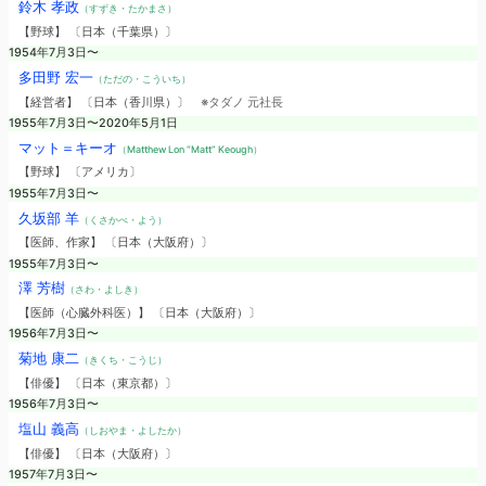
鈴木 孝政
（すずき・たかまさ）
【野球】 〔日本（千葉県）〕
1954年7月3日〜
多田野 宏一
（ただの・こういち）
【経営者】 〔日本（香川県）〕
※タダノ 元社長
1955年7月3日〜2020年5月1日
マット＝キーオ
（Matthew Lon “Matt” Keough）
【野球】 〔アメリカ〕
1955年7月3日〜
久坂部 羊
（くさかべ・よう）
【医師、作家】 〔日本（大阪府）〕
1955年7月3日〜
澤 芳樹
（さわ・よしき）
【医師（心臓外科医）】 〔日本（大阪府）〕
1956年7月3日〜
菊地 康二
（きくち・こうじ）
【俳優】 〔日本（東京都）〕
1956年7月3日〜
塩山 義高
（しおやま・よしたか）
【俳優】 〔日本（大阪府）〕
1957年7月3日〜