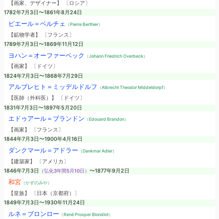
【画家、デザイナー】 〔ロシア〕
1782年7月3日〜1861年8月24日
ピエール＝ベルチェ
（Pierre Berthier）
【鉱物学者】 〔フランス〕
1789年7月3日〜1869年11月12日
ヨハン＝オーファーベック
（Johann Friedrich Overbeck）
【画家】 〔ドイツ〕
1824年7月3日〜1868年7月29日
アルブレヒト＝ミッデルドルフ
（Albrecht Theodor Middeldorpf）
【医師（外科医）】 〔ドイツ〕
1831年7月3日〜1897年5月20日
エドゥアール＝ブランドン
（Edouard Brandon）
【画家】 〔フランス〕
1844年7月3日〜1900年4月16日
ダンクマール＝アドラー
（Dankmar Adler）
【建築家】 〔アメリカ〕
1846年7月3日
（弘化3年閏5月10日）
〜1877年9月2日
和宮
（かずのみや）
【皇族】 〔日本（京都府）〕
1849年7月3日〜1930年11月24日
ルネ＝ブロンロー
（René Prosper Blondlot）