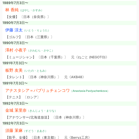
1989年7月3日〜
林 香純
（はやし・かすみ）
【女優】 〔日本（奈良県）〕
1990年7月3日〜
伊藤 涼太
（いとう・りょうた）
【ゴルフ】 〔日本（三重県）〕
1990年7月3日〜
澤村 小夜子
（さわむら・さやこ）
【ミュージシャン】 〔日本（千葉県）〕
元《ねごと (NEGOTO)》
1991年7月3日〜
板野 友美
（いたの・ともみ）
【タレント】 〔日本（神奈川県）〕
元《AKB48》
1991年7月3日〜
アナスタシア＝パブリュチェンコワ
（Anastasia Pavlyuchenkova）
【テニス】 〔ロシア〕
1992年7月3日〜
金城 茉里奈
（きんじょう・まりな）
【アナウンサー/北海道放送】 〔日本（神奈川県）〕
1992年7月3日〜
須藤 茉麻
（すどう・まあさ）
【歌手、女優】 〔日本（東京都）〕
元《Berryz工房》