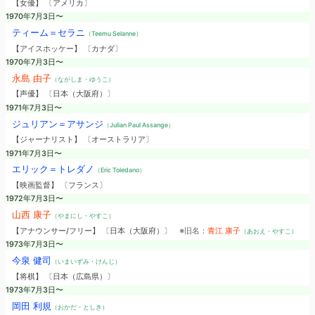
【女優】 〔アメリカ〕
1970年7月3日〜
ティーム＝セラニ
（Teemu Selanne）
【アイスホッケー】 〔カナダ〕
1970年7月3日〜
永島 由子
（ながしま・ゆうこ）
【声優】 〔日本（大阪府）〕
1971年7月3日〜
ジュリアン＝アサンジ
（Julian Paul Assange）
【ジャーナリスト】 〔オーストラリア〕
1971年7月3日〜
エリック＝トレダノ
（Eric Toledano）
【映画監督】 〔フランス〕
1972年7月3日〜
山西 康子
（やまにし・やすこ）
【アナウンサー/フリー】 〔日本（大阪府）〕
※旧名：
青江 康子
（あおえ・やすこ）
1973年7月3日〜
今泉 健司
（いまいずみ・けんじ）
【将棋】 〔日本（広島県）〕
1973年7月3日〜
岡田 利規
（おかだ・としき）