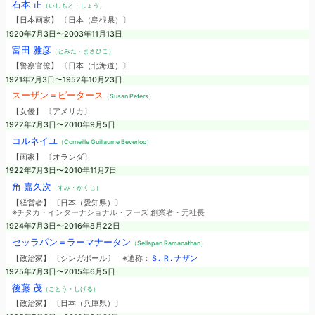
石本 正
（いしもと・しょう）
【日本画家】 〔日本（島根県）〕
1920年7月3日〜2003年11月13日
富田 雅彦
（とみた・まさひこ）
【警察官僚】 〔日本（北海道）〕
1921年7月3日〜1952年10月23日
スーザン＝ピータース
（Susan Peters）
【女優】 〔アメリカ〕
1922年7月3日〜2010年9月5日
コルネイユ
（Corneille Guillaume Beverloo）
【画家】 〔オランダ〕
1922年7月3日〜2010年11月7日
角 嘉久次
（すみ・かくじ）
【経営者】 〔日本（愛知県）〕
※チタカ・インターナショナル・フーズ 創業者・元社長
1924年7月3日〜2016年8月22日
セッラパン＝ラーマナータン
（Sellapan Ramanathan）
【政治家】 〔シンガポール〕
※通称：
Ｓ. Ｒ. ナザン
1925年7月3日〜2015年6月5日
後藤 茂
（ごとう・しげる）
【政治家】 〔日本（兵庫県）〕