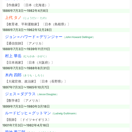
【作曲家】 〔日本（北海道）〕
1886年7月3日〜1982年4月8日
上代 タノ
（じょうだい・たの）
【教育者、平和運動家】 〔日本（島根県）〕
1886年7月3日〜1962年12月28日
ジョン＝ハワード＝デリンジャー
（John Howard Dellinger）
【通信技師】 〔アメリカ〕
1888年7月3日〜1939年11月11日
村上 華岳
（むらかみ・かがく）
【日本画家】 〔日本（大阪府）〕
1896年7月3日〜1988年8月31日
木内 四郎
（きうち・しろう）
【大蔵官僚、政治家】 〔日本（長野県）〕
1897年7月3日〜1965年10月7日
ジェス＝ダグラス
（Jesse Douglas）
【数学者】 〔アメリカ〕
1899年7月3日〜1980年3月18日
ルードビッヒ＝グットマン
（Ludwig Guttmann）
【医師】 〔ドイツ→イギリス〕
1901年7月3日〜1982年4月16日