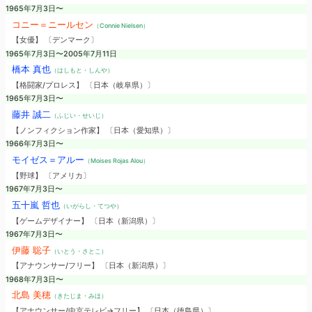
1965年7月3日〜
コニー＝ニールセン
（Connie Nielsen）
【女優】 〔デンマーク〕
1965年7月3日〜2005年7月11日
橋本 真也
（はしもと・しんや）
【格闘家/プロレス】 〔日本（岐阜県）〕
1965年7月3日〜
藤井 誠二
（ふじい・せいじ）
【ノンフィクション作家】 〔日本（愛知県）〕
1966年7月3日〜
モイゼス＝アルー
（Moises Rojas Alou）
【野球】 〔アメリカ〕
1967年7月3日〜
五十嵐 哲也
（いがらし・てつや）
【ゲームデザイナー】 〔日本（新潟県）〕
1967年7月3日〜
伊藤 聡子
（いとう・さとこ）
【アナウンサー/フリー】 〔日本（新潟県）〕
1968年7月3日〜
北島 美穂
（きたじま・みほ）
【アナウンサー/中京テレビ→フリー】 〔日本（徳島県）〕