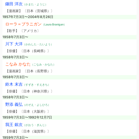
鎌田 洋次
（かまた・ようじ）
【漫画家】 〔日本（宮城県）〕
1957年7月3日〜2004年8月26日
ローラ＝ブラニガン
（Laura Branigan）
【歌手】 〔アメリカ〕
1958年7月3日〜
川下 大洋
（かわした・たいよう）
【俳優】 〔日本（長崎県）〕
1958年7月3日〜
こなみ かなた
（こなみ・かなた）
【漫画家】 〔日本（長野県）〕
1958年7月3日〜
鈴木 末吉
（すずき・すえきち）
【俳優】 〔日本（神奈川県）〕
1958年7月3日〜
野添 義弘
（のぞえ・よしひろ）
【俳優】 〔日本（大阪府）〕
1959年7月3日〜1992年12月7日
我王 銀次
（がおう・ぎんじ）
【俳優】 〔日本（滋賀県）〕
1959年7月3日〜