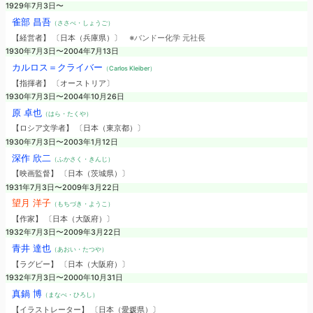
1929年7月3日〜
雀部 昌吾
（ささべ・しょうご）
【経営者】 〔日本（兵庫県）〕
※バンドー化学 元社長
1930年7月3日〜2004年7月13日
カルロス＝クライバー
（Carlos Kleiber）
【指揮者】 〔オーストリア〕
1930年7月3日〜2004年10月26日
原 卓也
（はら・たくや）
【ロシア文学者】 〔日本（東京都）〕
1930年7月3日〜2003年1月12日
深作 欣二
（ふかさく・きんじ）
【映画監督】 〔日本（茨城県）〕
1931年7月3日〜2009年3月22日
望月 洋子
（もちづき・ようこ）
【作家】 〔日本（大阪府）〕
1932年7月3日〜2009年3月22日
青井 達也
（あおい・たつや）
【ラグビー】 〔日本（大阪府）〕
1932年7月3日〜2000年10月31日
真鍋 博
（まなべ・ひろし）
【イラストレーター】 〔日本（愛媛県）〕