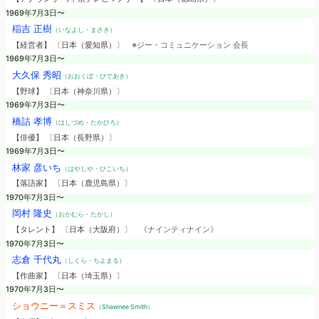
1969年7月3日〜
稲吉 正樹
（いなよし・まさき）
【経営者】 〔日本（愛知県）〕
※ジー・コミュニケーション 会長
1969年7月3日〜
大久保 秀昭
（おおくぼ・ひであき）
【野球】 〔日本（神奈川県）〕
1969年7月3日〜
橋詰 孝博
（はしづめ・たかひろ）
【俳優】 〔日本（長野県）〕
1969年7月3日〜
林家 彦いち
（はやしや・ひこいち）
【落語家】 〔日本（鹿児島県）〕
1970年7月3日〜
岡村 隆史
（おかむら・たかし）
【タレント】 〔日本（大阪府）〕
《ナインティナイン》
1970年7月3日〜
志倉 千代丸
（しくら・ちよまる）
【作曲家】 〔日本（埼玉県）〕
1970年7月3日〜
ショウニー＝スミス
（Shawnee Smith）