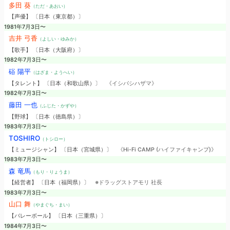
多田 葵
（ただ・あおい）
【声優】 〔日本（東京都）〕
1981年7月3日〜
吉井 弓香
（よしい・ゆみか）
【歌手】 〔日本（大阪府）〕
1982年7月3日〜
硲 陽平
（はざま・ようへい）
【タレント】 〔日本（和歌山県）〕
《イシバシハザマ》
1982年7月3日〜
藤田 一也
（ふじた・かずや）
【野球】 〔日本（徳島県）〕
1983年7月3日〜
TOSHIRO
（トシロー）
【ミュージシャン】 〔日本（宮城県）〕
《Hi-Fi CAMP (ハイファイキャンプ)》
1983年7月3日〜
森 竜馬
（もり・りょうま）
【経営者】 〔日本（福岡県）〕
※ドラッグストアモリ 社長
1983年7月3日〜
山口 舞
（やまぐち・まい）
【バレーボール】 〔日本（三重県）〕
1984年7月3日〜