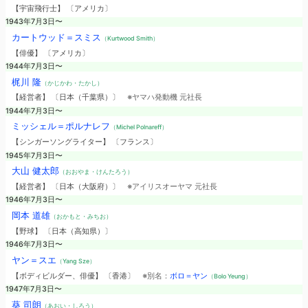
【宇宙飛行士】 〔アメリカ〕
1943年7月3日〜
カートウッド＝スミス
（Kurtwood Smith）
【俳優】 〔アメリカ〕
1944年7月3日〜
梶川 隆
（かじかわ・たかし）
【経営者】 〔日本（千葉県）〕
※ヤマハ発動機 元社長
1944年7月3日〜
ミッシェル＝ポルナレフ
（Michel Polnareff）
【シンガーソングライター】 〔フランス〕
1945年7月3日〜
大山 健太郎
（おおやま・けんたろう）
【経営者】 〔日本（大阪府）〕
※アイリスオーヤマ 元社長
1946年7月3日〜
岡本 道雄
（おかもと・みちお）
【野球】 〔日本（高知県）〕
1946年7月3日〜
ヤン＝スエ
（Yang Sze）
【ボディビルダー、俳優】 〔香港〕
※別名：
ボロ＝ヤン
（Bolo Yeung）
1947年7月3日〜
葵 司朗
（あおい・しろう）