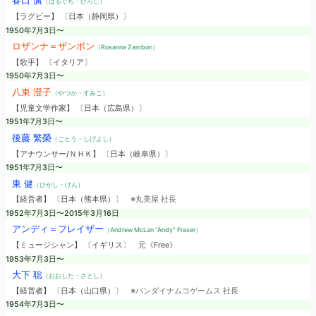
春口 廣
（はるぐち・ひろし）
【ラグビー】 〔日本（静岡県）〕
1950年7月3日〜
ロザンナ＝ザンボン
（Rosanna Zambon）
【歌手】 〔イタリア〕
1950年7月3日〜
八束 澄子
（やつか・すみこ）
【児童文学作家】 〔日本（広島県）〕
1951年7月3日〜
後藤 繁榮
（ごとう・しげよし）
【アナウンサー/ＮＨＫ】 〔日本（岐阜県）〕
1951年7月3日〜
東 健
（ひがし・けん）
【経営者】 〔日本（熊本県）〕
※丸美屋 社長
1952年7月3日〜2015年3月16日
アンディ＝フレイザー
（Andrew McLan “Andy” Fraser）
【ミュージシャン】 〔イギリス〕
元《Free》
1953年7月3日〜
大下 聡
（おおした・さとし）
【経営者】 〔日本（山口県）〕
※バンダイナムコゲームス 社長
1954年7月3日〜