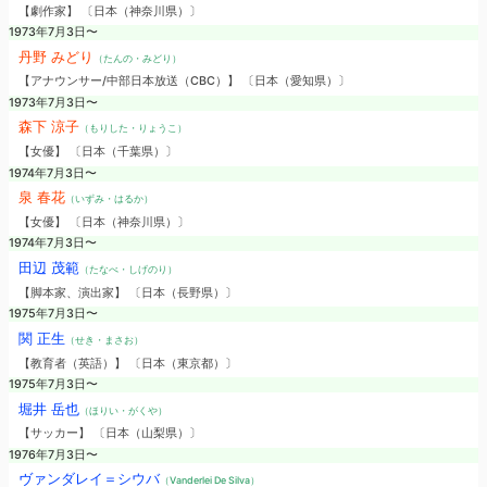
【劇作家】 〔日本（神奈川県）〕
1973年7月3日〜
丹野 みどり
（たんの・みどり）
【アナウンサー/中部日本放送（CBC）】 〔日本（愛知県）〕
1973年7月3日〜
森下 涼子
（もりした・りょうこ）
【女優】 〔日本（千葉県）〕
1974年7月3日〜
泉 春花
（いずみ・はるか）
【女優】 〔日本（神奈川県）〕
1974年7月3日〜
田辺 茂範
（たなべ・しげのり）
【脚本家、演出家】 〔日本（長野県）〕
1975年7月3日〜
関 正生
（せき・まさお）
【教育者（英語）】 〔日本（東京都）〕
1975年7月3日〜
堀井 岳也
（ほりい・がくや）
【サッカー】 〔日本（山梨県）〕
1976年7月3日〜
ヴァンダレイ＝シウバ
（Vanderlei De Silva）