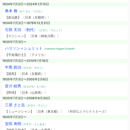
1934年7月3日〜2024年1月15日
奥本 務
（おくもと・つとむ）
【政治家】 〔日本（京都府）〕
1934年7月3日〜1979年12月31日
引田 天功 〈初代〉
（ひきた・てんこう）
【マジシャン】 〔日本（神奈川県）〕
1935年7月3日〜
ハリソン＝シュミット
（Harrison Hagan Schmitt）
【宇宙飛行士】 〔アメリカ〕
1935年7月3日〜2010年1月16日
中尾 銑治
（なかお・せんじ）
【競馬】 〔日本（京都府）〕
1935年7月3日〜2005年2月6日
皆川 睦男
（みながわ・むつお）
【野球】 〔日本（山形県）〕
1935年7月3日〜2006年9月30日
三原 さと志
（みはら・さとし）
【ミュージシャン】 〔日本（東京都）〕
《和田弘とマヒナスターズ》
1935年7月3日〜
安田 寿明
（やすだ・としあき）