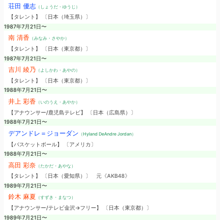
荘田 優志
（しょうだ・ゆうじ）
【タレント】 〔日本（埼玉県）〕
1987年7月21日〜
南 清香
（みなみ・さやか）
【タレント】 〔日本（東京都）〕
1987年7月21日〜
吉川 綾乃
（よしかわ・あやの）
【タレント】 〔日本（東京都）〕
1988年7月21日〜
井上 彩香
（いのうえ・あやか）
【アナウンサー/鹿児島テレビ】 〔日本（広島県）〕
1988年7月21日〜
デアンドレ＝ジョーダン
（Hyland DeAndre Jordan）
【バスケットボール】 〔アメリカ〕
1988年7月21日〜
高田 彩奈
（たかだ・あやな）
【タレント】 〔日本（愛知県）〕
元《AKB48》
1989年7月21日〜
鈴木 麻夏
（すずき・まなつ）
【アナウンサー/テレビ金沢→フリー】 〔日本（東京都）〕
1989年7月21日〜