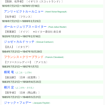
【医師、化学者】 〔イギリス（スコットランド）〕
1810年7月21日〜1878年1月19日
アンリ＝ビクトル＝ルニョー
（Henri Victor Regnault）
【化学者】 〔フランス〕
1816年7月21日〜1899年2月25日
ポール＝ジュリアス＝ロイター
（Paul Julius Reuter）
【実業家】 〔ドイツ〕
※ロイター通信社 創立者
1835年7月21日〜1907年2月16日
ジョゼ＝カルドゥッチ
（Giosue Carducci）
【詩人】 〔イタリア〕
1864年7月21日〜1947年10月29日
フランシス＝クリーブランド
（Francis Cleveland）
【ファーストレディー】 〔アメリカ〕
1883年7月21日〜1957年1月7日
横尾 竜
（よこお・しげみ）
【政治家】 〔日本（佐賀県）〕
1883年7月21日〜1956年6月25日
横川 定
（よこがわ・さだむ）
【医学者】 〔日本（岡山県）〕
1885年7月21日〜1948年5月21日
ジャック＝フェデー
（Jacques Feyder）