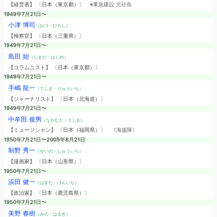
【経営者】 〔日本（東京都）〕
※東急建設 元社長
1949年7月21日〜
小津 博司
（おづ・ひろし）
【検察官】 〔日本（三重県）〕
1949年7月21日〜
島田 始
（しまだ・はじめ）
【コラムニスト】 〔日本（東京都）〕
1949年7月21日〜
手嶋 龍一
（てしま・りゅういち）
【ジャーナリスト】 〔日本（北海道）〕
1949年7月21日〜
中牟田 俊男
（なかむた・としお）
【ミュージシャン】 〔日本（福岡県）〕
《海援隊》
1950年7月21日〜2005年8月21日
制野 秀一
（せいの・しゅういち）
【漫画家】 〔日本（山形県）〕
1950年7月21日〜
浜田 健一
（はまだ・けんいち）
【政治家】 〔日本（鹿児島県）〕
1950年7月21日〜
美野 春樹
（みの・はるき）