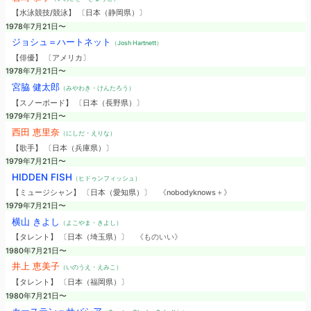
【水泳競技/競泳】 〔日本（静岡県）〕
1978年7月21日〜
ジョシュ＝ハートネット
（Josh Hartnett）
【俳優】 〔アメリカ〕
1978年7月21日〜
宮脇 健太郎
（みやわき・けんたろう）
【スノーボード】 〔日本（長野県）〕
1979年7月21日〜
西田 恵里奈
（にしだ・えりな）
【歌手】 〔日本（兵庫県）〕
1979年7月21日〜
HIDDEN FISH
（ヒドゥンフィッシュ）
【ミュージシャン】 〔日本（愛知県）〕
《nobodyknows＋》
1979年7月21日〜
横山 きよし
（よこやま・きよし）
【タレント】 〔日本（埼玉県）〕
《ものいい》
1980年7月21日〜
井上 恵美子
（いのうえ・えみこ）
【タレント】 〔日本（福岡県）〕
1980年7月21日〜