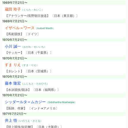
1969年7月21日〜
蔵田 玲子
（くらた・れいこ）
【アナウンサー/長野朝日放送】 〔日本（東京都）〕
1969年7月21日〜
イザベル＝ワース
（Isabell Werth）
【馬術競技】 〔ドイツ〕
1970年7月21日〜
小川 誠一
（おがわ・せいいち）
【サッカー】 〔日本（千葉県）〕
1970年7月21日〜
すま りえ
（すま・りえ）
【タレント】 〔日本（茨城県）〕
1970年7月21日〜
藤本 隆宏
（ふじもと・たかひろ）
【水泳競技/競泳】 〔日本（福岡県）〕
1970年7月21日〜
シッダールタ＝ムカジー
（Siddhartha Mukherjee）
【医師、作家】 〔インド→アメリカ〕
1971年7月21日〜
井上 悟
（いのうえ・さとる）
【陸上競技/短距離】 〔日本（大阪府）〕