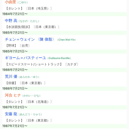
小由里
（こゆり）
【タレント】 〔日本（埼玉県）〕
1984年7月21日〜
中野 高
（なかの・たかし）
【水泳競技/競泳】 〔日本（東京都）〕
1985年7月21日〜
チェン＝ウェイン 〈陳 偉殷〉
（Chen Wei-Yin）
【野球】 〔台湾〕
1985年7月21日〜
ギヨーム＝バスティーユ
（Guillaume Bastille）
【スピードスケート/ショートトラック】 〔カナダ〕
1986年7月21日〜
荒川 優
（あらかわ・ゆう）
【俳優】 〔日本（東京都）〕
1986年7月21日〜
河合 ヒナ
（かわい・ひな）
【タレント】 〔日本（北海道）〕
1987年7月21日〜
安藤 龍
（あんどう・りゅう）
【タレント】 〔日本（東京都）〕
1987年7月21日〜