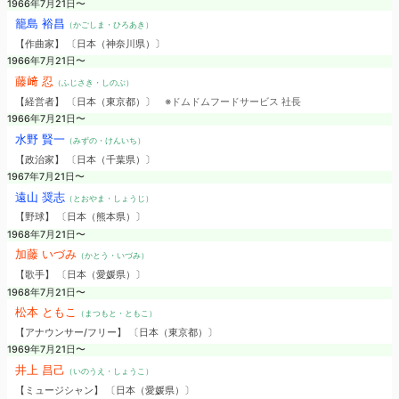
1966年7月21日〜
籠島 裕昌
（かごしま・ひろあき）
【作曲家】 〔日本（神奈川県）〕
1966年7月21日〜
藤﨑 忍
（ふじさき・しのぶ）
【経営者】 〔日本（東京都）〕
※ドムドムフードサービス 社長
1966年7月21日〜
水野 賢一
（みずの・けんいち）
【政治家】 〔日本（千葉県）〕
1967年7月21日〜
遠山 奨志
（とおやま・しょうじ）
【野球】 〔日本（熊本県）〕
1968年7月21日〜
加藤 いづみ
（かとう・いづみ）
【歌手】 〔日本（愛媛県）〕
1968年7月21日〜
松本 ともこ
（まつもと・ともこ）
【アナウンサー/フリー】 〔日本（東京都）〕
1969年7月21日〜
井上 昌己
（いのうえ・しょうこ）
【ミュージシャン】 〔日本（愛媛県）〕