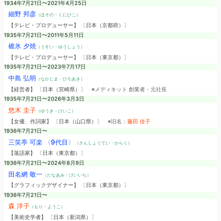
1934年7月21日〜2021年4月25日
細野 邦彦
（ほその・くにひこ）
【テレビ・プロデューサー】 〔日本（京都府）〕
1935年7月21日〜2011年5月11日
碓氷 夕焼
（うすい・ゆうしょう）
【テレビ・プロデューサー】 〔日本（東京都）〕
1935年7月21日〜2023年7月17日
中島 弘明
（なかじま・ひろあき）
【経営者】 〔日本（宮崎県）〕
※メディキット 創業者・元社長
1935年7月21日〜2026年3月3日
悠木 圭子
（ゆうき・けいこ）
【女優、作詞家】 〔日本（山口県）〕
※旧名：
藤田 佳子
1936年7月21日〜
三笑亭 可楽 〈9代目〉
（さんしょうてい・からく）
【落語家】 〔日本（東京都）〕
1936年7月21日〜2024年8月9日
田名網 敬一
（たなあみ・けいいち）
【グラフィックデザイナー】 〔日本（東京都）〕
1936年7月21日〜
森 洋子
（もり・ようこ）
【美術史学者】 〔日本（新潟県）〕