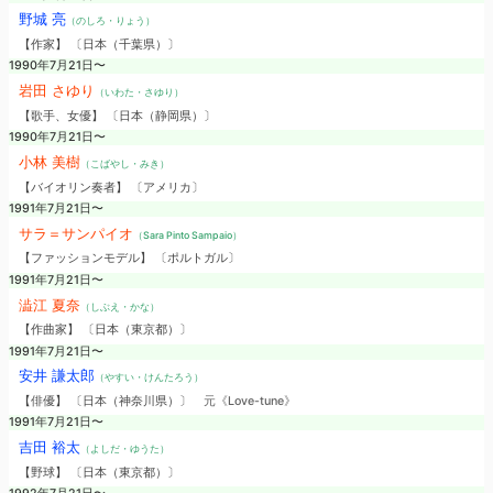
野城 亮
（のしろ・りょう）
【作家】 〔日本（千葉県）〕
1990年7月21日〜
岩田 さゆり
（いわた・さゆり）
【歌手、女優】 〔日本（静岡県）〕
1990年7月21日〜
小林 美樹
（こばやし・みき）
【バイオリン奏者】 〔アメリカ〕
1991年7月21日〜
サラ＝サンパイオ
（Sara Pinto Sampaio）
【ファッションモデル】 〔ポルトガル〕
1991年7月21日〜
澁江 夏奈
（しぶえ・かな）
【作曲家】 〔日本（東京都）〕
1991年7月21日〜
安井 謙太郎
（やすい・けんたろう）
【俳優】 〔日本（神奈川県）〕
元《Love-tune》
1991年7月21日〜
吉田 裕太
（よしだ・ゆうた）
【野球】 〔日本（東京都）〕