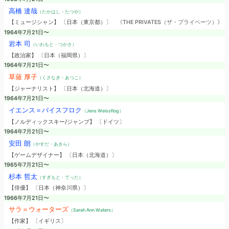
高橋 達哉
（たかはし・たつや）
【ミュージシャン】 〔日本（東京都）〕
《THE PRIVATES（ザ・プライベーツ）》
1964年7月21日〜
岩本 司
（いわもと・つかさ）
【政治家】 〔日本（福岡県）〕
1964年7月21日〜
草薙 厚子
（くさなぎ・あつこ）
【ジャーナリスト】 〔日本（北海道）〕
1964年7月21日〜
イエンス＝バイスフロク
（Jens Weissflog）
【ノルディックスキー/ジャンプ】 〔ドイツ〕
1964年7月21日〜
安田 朗
（やすだ・あきら）
【ゲームデザイナー】 〔日本（北海道）〕
1965年7月21日〜
杉本 哲太
（すぎもと・てった）
【俳優】 〔日本（神奈川県）〕
1966年7月21日〜
サラ＝ウォーターズ
（Sarah Ann Waters）
【作家】 〔イギリス〕