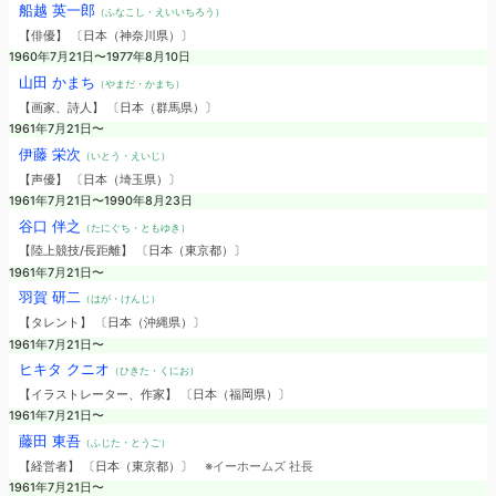
船越 英一郎
（ふなこし・えいいちろう）
【俳優】 〔日本（神奈川県）〕
1960年7月21日〜1977年8月10日
山田 かまち
（やまだ・かまち）
【画家、詩人】 〔日本（群馬県）〕
1961年7月21日〜
伊藤 栄次
（いとう・えいじ）
【声優】 〔日本（埼玉県）〕
1961年7月21日〜1990年8月23日
谷口 伴之
（たにぐち・ともゆき）
【陸上競技/長距離】 〔日本（東京都）〕
1961年7月21日〜
羽賀 研二
（はが・けんじ）
【タレント】 〔日本（沖縄県）〕
1961年7月21日〜
ヒキタ クニオ
（ひきた・くにお）
【イラストレーター、作家】 〔日本（福岡県）〕
1961年7月21日〜
藤田 東吾
（ふじた・とうご）
【経営者】 〔日本（東京都）〕
※イーホームズ 社長
1961年7月21日〜