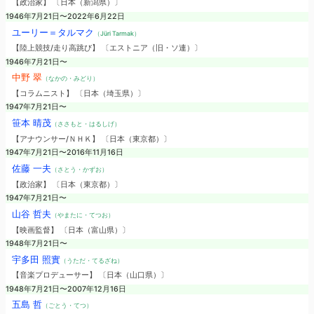
【政治家】 〔日本（新潟県）〕
1946年7月21日〜2022年6月22日
ユーリー＝タルマク
（Jüri Tarmak）
【陸上競技/走り高跳び】 〔エストニア（旧・ソ連）〕
1946年7月21日〜
中野 翠
（なかの・みどり）
【コラムニスト】 〔日本（埼玉県）〕
1947年7月21日〜
笹本 晴茂
（ささもと・はるしげ）
【アナウンサー/ＮＨＫ】 〔日本（東京都）〕
1947年7月21日〜2016年11月16日
佐藤 一夫
（さとう・かずお）
【政治家】 〔日本（東京都）〕
1947年7月21日〜
山谷 哲夫
（やまたに・てつお）
【映画監督】 〔日本（富山県）〕
1948年7月21日〜
宇多田 照實
（うただ・てるざね）
【音楽プロデューサー】 〔日本（山口県）〕
1948年7月21日〜2007年12月16日
五島 哲
（ごとう・てつ）