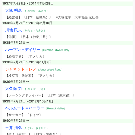
1937年7月21日〜2014年11月28日
大塚 明彦
（おおつか・あきひこ）
【経営者】 〔日本（徳島県）〕
※大塚化学、大塚食品 元社長
1938年7月21日〜2018年2月10日
川地 民夫
（かわち・たみお）
【俳優】 〔日本（神奈川県）〕
1938年7月21日〜
ハーマン＝デイリー
（Herman Edward Daly）
【経済学者】 〔アメリカ〕
1938年7月21日〜2016年11月7日
ジャネット＝レノ
（Janet Wood Reno）
【検察官、政治家】 〔アメリカ〕
1939年7月21日〜
大久保 力
（おおくぼ・りき）
【レーシングドライバー】 〔日本（東京都）〕
1939年7月21日〜2012年10月11日
ヘルムート＝ハーラー
（Helmut Haller）
【サッカー】 〔ドイツ〕
1940年7月21日〜
玉井 清弘
（たまい・きよひろ）
【歌人（短歌）】 〔日本（愛媛県）〕