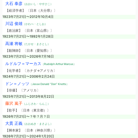
大石 泰彦
（おおいし・やすひこ）
【経済学者】 〔日本（大分県）〕
1923年7月21日〜2012年10月4日
川辺 俊雄
（かわべ・としお）
【政治家】 〔日本（富山県）〕
1923年7月21日〜1992年1月28日
高瀬 将敏
（たかせ・まさとし）
【殺陣師】 〔日本（愛知県）〕
1923年7月21日〜2026年7月16日
ルドルフ＝マーカス
（Rudolph Arthur Marcus）
【化学者】 〔カナダ→アメリカ〕
1924年7月21日〜2006年2月24日
ドン＝ノッツ
（Jesse Donald “Don” Knotts）
【俳優】 〔アメリカ〕
1925年7月21日〜2013年8月22日
藤沢 嵐子
（ふじさわ・らんこ）
【歌手】 〔日本（東京都）〕
1926年7月21日〜？年？月？日
大貫 正義
（おおぬき・まさよし）
【脚本家】 〔日本（神奈川県）〕
1926年7月21日〜2024年1月20日