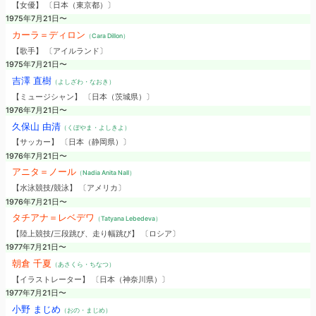
【女優】 〔日本（東京都）〕
1975年7月21日〜
カーラ＝ディロン
（Cara Dillon）
【歌手】 〔アイルランド〕
1975年7月21日〜
吉澤 直樹
（よしざわ・なおき）
【ミュージシャン】 〔日本（茨城県）〕
1976年7月21日〜
久保山 由清
（くぼやま・よしきよ）
【サッカー】 〔日本（静岡県）〕
1976年7月21日〜
アニタ＝ノール
（Nadia Anita Nall）
【水泳競技/競泳】 〔アメリカ〕
1976年7月21日〜
タチアナ＝レベデワ
（Tatyana Lebedeva）
【陸上競技/三段跳び、走り幅跳び】 〔ロシア〕
1977年7月21日〜
朝倉 千夏
（あさくら・ちなつ）
【イラストレーター】 〔日本（神奈川県）〕
1977年7月21日〜
小野 まじめ
（おの・まじめ）