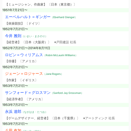
【ミュージシャン、作曲家】 〔日本（東京都）〕
1951年7月21日〜
エーベルハルト＝ギンガー
（Eberhard Gienger）
【体操競技】 〔ドイツ〕
1952年7月21日〜
今井 雅則
（いまい・まさのり）
【経営者】 〔日本（大阪府）〕
※戸田建設 社長
1952年7月21日〜2014年8月11日
ロビン＝ウィリアムス
（Robin McLaurin Williams）
【俳優】 〔アメリカ〕
1952年7月21日〜
ジェーン＝ロジャース
（Jane Rogers）
【作家】 〔イギリス〕
1953年7月21日〜
サンフォード＝グロスマン
（Sanford Jay Grossman）
【経済学者】 〔アメリカ〕
1953年7月21日〜
永浜 達郎
（ながはま・たつお）
【ゲームデザイナー、経営者】 〔日本（千葉県）〕
※アートディンク 社長
1953年7月21日〜
八田 有加
（はった・ゆか）