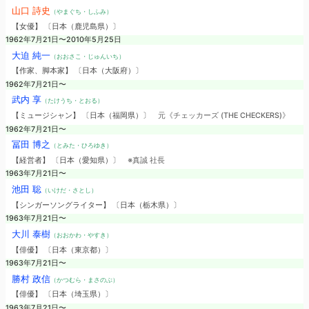
山口 詩史
（やまぐち・しふみ）
【女優】 〔日本（鹿児島県）〕
1962年7月21日〜2010年5月25日
大迫 純一
（おおさこ・じゅんいち）
【作家、脚本家】 〔日本（大阪府）〕
1962年7月21日〜
武内 享
（たけうち・とおる）
【ミュージシャン】 〔日本（福岡県）〕
元《チェッカーズ (THE CHECKERS)》
1962年7月21日〜
冨田 博之
（とみた・ひろゆき）
【経営者】 〔日本（愛知県）〕
※真誠 社長
1963年7月21日〜
池田 聡
（いけだ・さとし）
【シンガーソングライター】 〔日本（栃木県）〕
1963年7月21日〜
大川 泰樹
（おおかわ・やすき）
【俳優】 〔日本（東京都）〕
1963年7月21日〜
勝村 政信
（かつむら・まさのぶ）
【俳優】 〔日本（埼玉県）〕
1963年7月21日〜