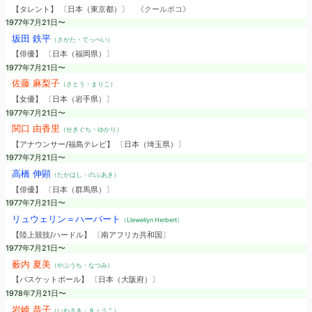
【タレント】 〔日本（東京都）〕
《クールポコ》
1977年7月21日〜
坂田 鉄平
（さかた・てっぺい）
【俳優】 〔日本（福岡県）〕
1977年7月21日〜
佐藤 麻梨子
（さとう・まりこ）
【女優】 〔日本（岩手県）〕
1977年7月21日〜
関口 由香里
（せきぐち・ゆかり）
【アナウンサー/福島テレビ】 〔日本（埼玉県）〕
1977年7月21日〜
高橋 伸顕
（たかはし・のぶあき）
【俳優】 〔日本（群馬県）〕
1977年7月21日〜
リュウェリン＝ハーバート
（Llewellyn Herbert）
【陸上競技/ハードル】 〔南アフリカ共和国〕
1977年7月21日〜
薮内 夏美
（やぶうち・なつみ）
【バスケットボール】 〔日本（大阪府）〕
1978年7月21日〜
岩崎 恭子
（いわさき・きょうこ）