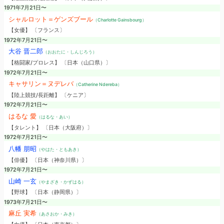
1971年7月21日〜
シャルロット＝ゲンズブール
（Charlotte Gainsbourg）
【女優】 〔フランス〕
1972年7月21日〜
大谷 晋二郎
（おおたに・しんじろう）
【格闘家/プロレス】 〔日本（山口県）〕
1972年7月21日〜
キャサリン＝ヌデレバ
（Catherine Ndereba）
【陸上競技/長距離】 〔ケニア〕
1972年7月21日〜
はるな 愛
（はるな・あい）
【タレント】 〔日本（大阪府）〕
1972年7月21日〜
八幡 朋昭
（やはた・ともあき）
【俳優】 〔日本（神奈川県）〕
1972年7月21日〜
山崎 一玄
（やまざき・かずはる）
【野球】 〔日本（静岡県）〕
1973年7月21日〜
麻丘 実希
（あさおか・みき）