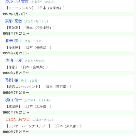
カルロス菅野
（かるろす・かんの）
【ミュージシャン】 〔日本（東京都）〕
1957年7月21日〜
真砂 充敏
（まなご・みつとし）
【政治家】 〔日本（和歌山県）〕
1958年7月21日〜
巻来 功士
（まき・こうじ）
【漫画家】 〔日本（長崎県）〕
1959年7月21日〜
佐伯 一麦
（さえき・かずみ）
【作家】 〔日本（宮城県）〕
1959年7月21日〜
弓削 徹
（ゆげ・とおる）
【経営コンサルタント】 〔日本（東京都）〕
1959年7月21日〜
横山 信一
（よこやま・しんいち）
【政治家】 〔日本（北海道）〕
1960年7月21日〜
こはた あつこ
（こはた・あつこ）
【ラジオ・パーソナリティー】 〔日本（東京都）〕
1960年7月21日〜