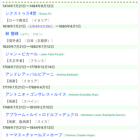
1414年7月21日〜1484年8月12日
シクストゥス4世
（Sixtus IV）
【ローマ教皇】 〔イタリア〕
1618年7月21日
（元和4年5月29日）
〜1680年6月1日
林 鵞峰
（はやし・がほう）
【儒学者】 〔日本（京都府）〕
1620年7月21日〜1682年7月12日
ジャン＝ピカール
（Jean-Felix Picard）
【天文学者】 〔フランス〕
1708年7月21日〜1779年12月14日
アンドレア＝バルビアーニ
（Andrea Barbiani）
【画家】 〔イタリア〕
1711年7月21日〜1788年4月1日
アントニオ＝ゴンサレス＝ルイス
（Antonio González Ruiz）
【画家】 〔スペイン〕
1748年7月21日〜1810年2月10日
アブラーム＝ルイ＝ロドルフ＝デュクロ
（Abraham-Louis-Rodolphe Ducros）
【画家、版画家】 〔スイス〕
1766年7月21日〜1844年6月13日
トーマス＝チャールズ＝ホープ
（Thomas Charles Hope）