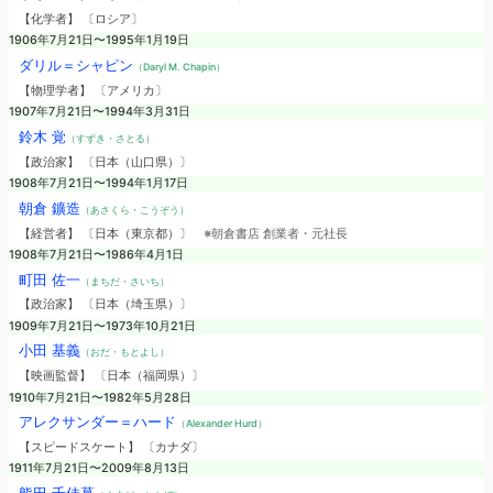
【化学者】 〔ロシア〕
1906年7月21日〜1995年1月19日
ダリル＝シャピン
（Daryl M. Chapin）
【物理学者】 〔アメリカ〕
1907年7月21日〜1994年3月31日
鈴木 覚
（すずき・さとる）
【政治家】 〔日本（山口県）〕
1908年7月21日〜1994年1月17日
朝倉 鑛造
（あさくら・こうぞう）
【経営者】 〔日本（東京都）〕
※朝倉書店 創業者・元社長
1908年7月21日〜1986年4月1日
町田 佐一
（まちだ・さいち）
【政治家】 〔日本（埼玉県）〕
1909年7月21日〜1973年10月21日
小田 基義
（おだ・もとよし）
【映画監督】 〔日本（福岡県）〕
1910年7月21日〜1982年5月28日
アレクサンダー＝ハード
（Alexander Hurd）
【スピードスケート】 〔カナダ〕
1911年7月21日〜2009年8月13日