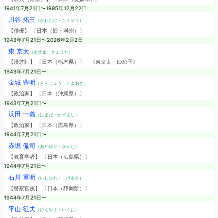
1941年7月21日〜1995年12月22日
川谷 拓三
（かわたに・たくぞう）
【俳優】 〔日本（旧・満州）〕
1943年7月21日〜2026年2月2日
東 京太
（あずま・きょうた）
【漫才師】 〔日本（栃木県）〕
《東京太・ゆめ子》
1943年7月21日〜
金城 豊明
（きんじょう・とよあき）
【政治家】 〔日本（沖縄県）〕
1943年7月21日〜
浜田 一義
（はまだ・かずよし）
【政治家】 〔日本（広島県）〕
1944年7月21日〜
赤堀 侃司
（あかほり・かんじ）
【教育学者】 〔日本（広島県）〕
1944年7月21日〜
石川 重明
（いしかわ・しげあき）
【警察官僚】 〔日本（静岡県）〕
1944年7月21日〜
平山 征夫
（ひらやま・いくお）