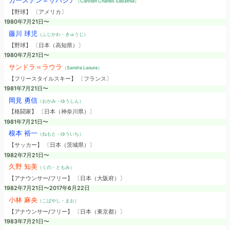
カーステン＝サバシア
（Carsten Charles Sabathia）
【野球】 〔アメリカ〕
1980年7月21日〜
藤川 球児
（ふじかわ・きゅうじ）
【野球】 〔日本（高知県）〕
1980年7月21日〜
サンドラ＝ラウラ
（Sandra Laoura）
【フリースタイルスキー】 〔フランス〕
1981年7月21日〜
岡見 勇信
（おかみ・ゆうしん）
【格闘家】 〔日本（神奈川県）〕
1981年7月21日〜
根本 裕一
（ねもと・ゆういち）
【サッカー】 〔日本（茨城県）〕
1982年7月21日〜
久野 知美
（くの・ともみ）
【アナウンサー/フリー】 〔日本（大阪府）〕
1982年7月21日〜2017年6月22日
小林 麻央
（こばやし・まお）
【アナウンサー/フリー】 〔日本（東京都）〕
1983年7月21日〜