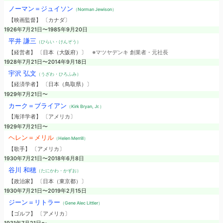
ノーマン＝ジュイソン
（Norman Jewison）
【映画監督】 〔カナダ〕
1926年7月21日〜1985年9月20日
平井 謙三
（ひらい・けんぞう）
【経営者】 〔日本（大阪府）〕
※マツヤデンキ 創業者・元社長
1928年7月21日〜2014年9月18日
宇沢 弘文
（うざわ・ひろふみ）
【経済学者】 〔日本（鳥取県）〕
1929年7月21日〜
カーク＝ブライアン
（Kirk Bryan, Jr.）
【海洋学者】 〔アメリカ〕
1929年7月21日〜
ヘレン＝メリル
（Helen Merrill）
【歌手】 〔アメリカ〕
1930年7月21日〜2018年6月8日
谷川 和穂
（たにかわ・かずお）
【政治家】 〔日本（東京都）〕
1930年7月21日〜2019年2月15日
ジーン＝リトラー
（Gene Alec Littler）
【ゴルフ】 〔アメリカ〕