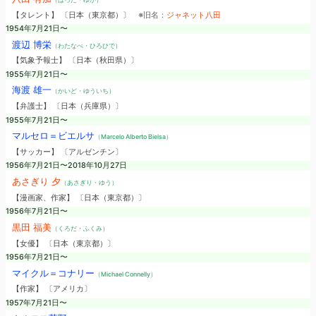
【タレント】 〔日本（東京都）〕
※旧名：
ジャネット八田
1954年7月21日〜
渡辺 博栄
（わたなべ・ひろひで）
【気象予報士】 〔日本（秋田県）〕
1955年7月21日〜
海渡 雄一
（かいど・ゆういち）
【弁護士】 〔日本（兵庫県）〕
1955年7月21日〜
マルセロ＝ビエルサ
（Marcelo Alberto Bielsa）
【サッカー】 〔アルゼンチン〕
1956年7月21日〜2018年10月27日
あさぎり 夕
（あさぎり・ゆう）
【漫画家、作家】 〔日本（東京都）〕
1956年7月21日〜
黒田 福美
（くろだ・ふくみ）
【女優】 〔日本（東京都）〕
1956年7月21日〜
マイクル＝コナリー
（Michael Connelly）
【作家】 〔アメリカ〕
1957年7月21日〜