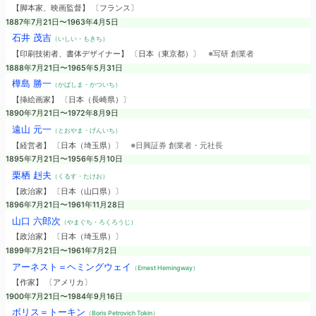
【脚本家、映画監督】 〔フランス〕
1887年7月21日〜1963年4月5日
石井 茂吉
（いしい・もきち）
【印刷技術者、書体デザイナー】 〔日本（東京都）〕
※写研 創業者
1888年7月21日〜1965年5月31日
樺島 勝一
（かばしま・かついち）
【挿絵画家】 〔日本（長崎県）〕
1890年7月21日〜1972年8月9日
遠山 元一
（とおやま・げんいち）
【経営者】 〔日本（埼玉県）〕
※日興証券 創業者・元社長
1895年7月21日〜1956年5月10日
栗栖 赳夫
（くるす・たけお）
【政治家】 〔日本（山口県）〕
1896年7月21日〜1961年11月28日
山口 六郎次
（やまぐち・ろくろうじ）
【政治家】 〔日本（埼玉県）〕
1899年7月21日〜1961年7月2日
アーネスト＝ヘミングウェイ
（Ernest Hemingway）
【作家】 〔アメリカ〕
1900年7月21日〜1984年9月16日
ボリス＝トーキン
（Boris Petrovich Tokin）