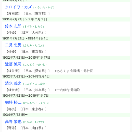
1931年7月21日〜
クロイワ・カズ
（くろいわ・かず）
【漫画家】 〔日本（東京都）〕
1931年7月21日〜？年？月？日
鈴木 志郎
（すずき・しろう）
【俳優】 〔日本（大分県）〕
1931年7月21日〜1994年8月1日
二見 忠男
（ふたみ・ただお）
【俳優】 〔日本（東京都）〕
1932年7月21日〜2015年1月17日
近藤 誠司
（こんどう・せいじ）
【経営者】 〔日本（愛知県）〕
※あさくま 創業者・元社長
1932年7月21日〜2014年5月4日
清水 義之
（しみず・よしゆき）
【経営者】 〔日本（岐阜県）〕
※十六銀行 元頭取
1934年7月21日〜2016年1月7日
剱持 松二
（けんもち・しょうじ）
【将棋】 〔日本（東京都）〕
1934年7月21日〜
高野 繁也
（たかの・しげや）
【野球】 〔日本（山口県）〕