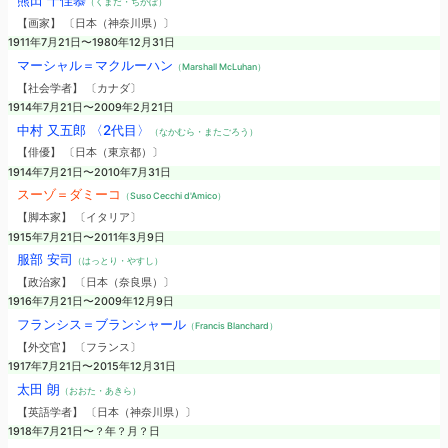
熊田 千佳慕
（くまだ・ちかぼ）
【画家】 〔日本（神奈川県）〕
1911年7月21日〜1980年12月31日
マーシャル＝マクルーハン
（Marshall McLuhan）
【社会学者】 〔カナダ〕
1914年7月21日〜2009年2月21日
中村 又五郎 〈2代目〉
（なかむら・またごろう）
【俳優】 〔日本（東京都）〕
1914年7月21日〜2010年7月31日
スーゾ＝ダミーコ
（Suso Cecchi d'Amico）
【脚本家】 〔イタリア〕
1915年7月21日〜2011年3月9日
服部 安司
（はっとり・やすし）
【政治家】 〔日本（奈良県）〕
1916年7月21日〜2009年12月9日
フランシス＝ブランシャール
（Francis Blanchard）
【外交官】 〔フランス〕
1917年7月21日〜2015年12月31日
太田 朗
（おおた・あきら）
【英語学者】 〔日本（神奈川県）〕
1918年7月21日〜？年？月？日