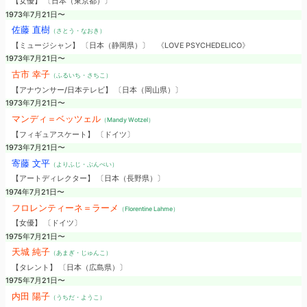
【女優】 〔日本（東京都）〕
1973年7月21日〜
佐藤 直樹
（さとう・なおき）
【ミュージシャン】 〔日本（静岡県）〕
《LOVE PSYCHEDELICO》
1973年7月21日〜
古市 幸子
（ふるいち・さちこ）
【アナウンサー/日本テレビ】 〔日本（岡山県）〕
1973年7月21日〜
マンディ＝ベッツェル
（Mandy Wotzel）
【フィギュアスケート】 〔ドイツ〕
1973年7月21日〜
寄藤 文平
（よりふじ・ぶんぺい）
【アートディレクター】 〔日本（長野県）〕
1974年7月21日〜
フロレンティーネ＝ラーメ
（Florentine Lahme）
【女優】 〔ドイツ〕
1975年7月21日〜
天城 純子
（あまぎ・じゅんこ）
【タレント】 〔日本（広島県）〕
1975年7月21日〜
内田 陽子
（うちだ・ようこ）