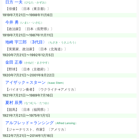
日方 一夫
（ひなた・かずお）
【俳優】 〔日本（東京都）〕
1919年7月21日〜1998年11月6日
今井 勇
（いまい・いさむ）
【政治家】 〔日本（長野県）〕
1919年7月21日〜1987年11月11日
地崎 宇三郎 〈3代目〉
（ちざき・うさぶろう）
【実業家、政治家】 〔日本（北海道）〕
1920年7月21日〜1992年12月5日
金田 正泰
（かねだ・まさやす）
【野球】 〔日本（京都府）〕
1920年7月21日〜2001年9月22日
アイザック＝スターン
（Isaac Stern）
【バイオリン奏者】 〔ウクライナ→アメリカ〕
1921年7月21日〜1989年7月16日
夏村 辰男
（なつむら・たつお）
【競馬】 〔日本（福岡県）〕
1921年7月21日〜1975年1月1日
アルフレッド＝ランシング
（Alfred Lansing）
【ジャーナリスト、作家】 〔アメリカ〕
1922年7月21日〜2014年1月16日