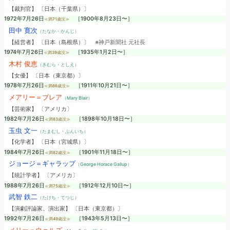
【裁判官】 〔日本（千葉県）〕
1972年7月26日
［1900年8月23日〜］
≪満71歳没≫
田中 寛次
（たなか・かんじ）
【経営者】 〔日本（島根県）〕
※神戸新聞社 元社長
1974年7月26日
［1935年1月2日〜］
≪満39歳没≫
木村 俊恵
（きむら・としえ）
【女優】 〔日本（東京都）〕
1978年7月26日
［1911年10月21日〜］
≪満66歳没≫
メアリー＝ブレア
（Mary Blair）
【芸術家】 〔アメリカ〕
1982年7月26日
［1898年10月18日〜］
≪満83歳没≫
玉虫 文一
（たまむし・ぶんいち）
【化学者】 〔日本（宮城県）〕
1984年7月26日
［1901年11月18日〜］
≪満82歳没≫
ジョージ＝ギャラップ
（George Horace Gallup）
【統計学者】 〔アメリカ〕
1988年7月26日
［1912年12月10日〜］
≪満75歳没≫
武智 鉄二
（たけち・てつじ）
【演劇評論家、演出家】 〔日本（東京都）〕
1992年7月26日
［1943年5月13日〜］
≪満49歳没≫