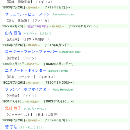
【医師、博物学者】 〔イギリス〕
1863年7月26日
［1793年3月2日〜］
≪満70歳没≫
サミュエル＝ヒューストン
（Samuel Houston）
【軍人、政治家】 〔アメリカ〕
1872年7月26日
［1827年11月27日〜］
（明治5年6月21日）
≪満44歳没≫
山内 豊信
（やまのうち・とよしげ）
【政治家】 〔日本（高知県）〕
1896年7月26日
［1817年6月12日〜］
≪満79歳没≫
ローター＝フォン＝ファーバー
（Lothar von Faber）
【経営者】 〔ドイツ〕
1919年7月26日
［1836年3月20日〜］
≪満83歳没≫
エドワード＝ポインター
（Edward Poynter）
【画家、デザイナー】 〔イギリス〕
1922年7月26日
［1850年8月30日〜］
≪満71歳没≫
フランツ＝ホフマイスター
（Franz Hofmeister）
【化学者】 〔ドイツ〕
1931年7月26日
［1903年11月26日〜］
≪満27歳没≫
北村 兼子
（きたむら・かねこ）
【ジャーナリスト】 〔日本（大阪府）〕
1936年7月26日
［1857年3月3日〜］
≪満79歳没≫
菅 了法
（すが・りょうほう）