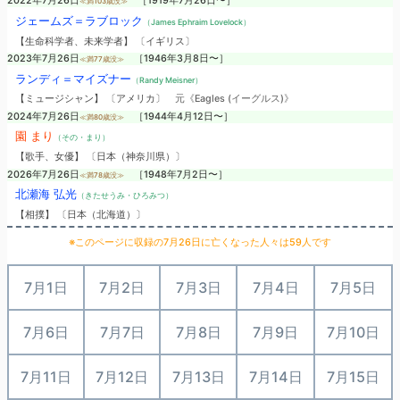
2022年7月26日
［1919年7月26日〜］
≪満103歳没≫
ジェームズ＝ラブロック
（James Ephraim Lovelock）
【生命科学者、未来学者】 〔イギリス〕
2023年7月26日
［1946年3月8日〜］
≪満77歳没≫
ランディ＝マイズナー
（Randy Meisner）
【ミュージシャン】 〔アメリカ〕
元《Eagles (イーグルス)》
2024年7月26日
［1944年4月12日〜］
≪満80歳没≫
園 まり
（その・まり）
【歌手、女優】 〔日本（神奈川県）〕
2026年7月26日
［1948年7月2日〜］
≪満78歳没≫
北瀬海 弘光
（きたせうみ・ひろみつ）
【相撲】 〔日本（北海道）〕
※このページに収録の7月26日に亡くなった人々は59人です
7月1日
7月2日
7月3日
7月4日
7月5日
7月6日
7月7日
7月8日
7月9日
7月10日
7月11日
7月12日
7月13日
7月14日
7月15日