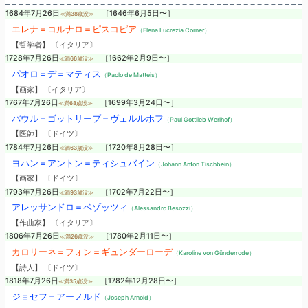
1684年7月26日
［1646年6月5日〜］
≪満38歳没≫
エレナ＝コルナロ＝ピスコピア
（Elena Lucrezia Corner）
【哲学者】 〔イタリア〕
1728年7月26日
［1662年2月9日〜］
≪満66歳没≫
パオロ＝デ＝マティス
（Paolo de Matteis）
【画家】 〔イタリア〕
1767年7月26日
［1699年3月24日〜］
≪満68歳没≫
パウル＝ゴットリープ＝ヴェルルホフ
（Paul Gottlieb Werlhof）
【医師】 〔ドイツ〕
1784年7月26日
［1720年8月28日〜］
≪満63歳没≫
ヨハン＝アントン＝ティシュバイン
（Johann Anton Tischbein）
【画家】 〔ドイツ〕
1793年7月26日
［1702年7月22日〜］
≪満93歳没≫
アレッサンドロ＝ベゾッツィ
（Alessandro Besozzi）
【作曲家】 〔イタリア〕
1806年7月26日
［1780年2月11日〜］
≪満26歳没≫
カロリーネ＝フォン＝ギュンダーローデ
（Karoline von Günderrode）
【詩人】 〔ドイツ〕
1818年7月26日
［1782年12月28日〜］
≪満35歳没≫
ジョセフ＝アーノルド
（Joseph Arnold）