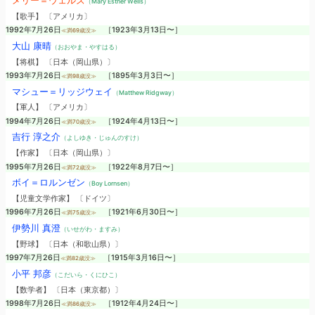
メリー＝ウェルズ
（Mary Esther Wells）
【歌手】 〔アメリカ〕
1992年7月26日
［1923年3月13日〜］
≪満69歳没≫
大山 康晴
（おおやま・やすはる）
【将棋】 〔日本（岡山県）〕
1993年7月26日
［1895年3月3日〜］
≪満98歳没≫
マシュー＝リッジウェイ
（Matthew Ridgway）
【軍人】 〔アメリカ〕
1994年7月26日
［1924年4月13日〜］
≪満70歳没≫
吉行 淳之介
（よしゆき・じゅんのすけ）
【作家】 〔日本（岡山県）〕
1995年7月26日
［1922年8月7日〜］
≪満72歳没≫
ボイ＝ロルンゼン
（Boy Lornsen）
【児童文学作家】 〔ドイツ〕
1996年7月26日
［1921年6月30日〜］
≪満75歳没≫
伊勢川 真澄
（いせがわ・ますみ）
【野球】 〔日本（和歌山県）〕
1997年7月26日
［1915年3月16日〜］
≪満82歳没≫
小平 邦彦
（こだいら・くにひこ）
【数学者】 〔日本（東京都）〕
1998年7月26日
［1912年4月24日〜］
≪満86歳没≫