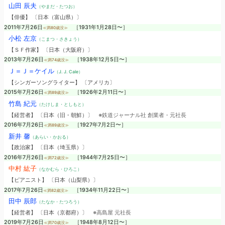
山田 辰夫
（やまだ・たつお）
【俳優】 〔日本（富山県）〕
2011年7月26日
［1931年1月28日〜］
≪満80歳没≫
小松 左京
（こまつ・さきょう）
【ＳＦ作家】 〔日本（大阪府）〕
2013年7月26日
［1938年12月5日〜］
≪満74歳没≫
Ｊ＝Ｊ＝ケイル
（J. J. Cale）
【シンガーソングライター】 〔アメリカ〕
2015年7月26日
［1926年2月11日〜］
≪満89歳没≫
竹島 紀元
（たけしま・としもと）
【経営者】 〔日本（旧・朝鮮）〕
※鉄道ジャーナル社 創業者・元社長
2016年7月26日
［1927年7月2日〜］
≪満89歳没≫
新井 馨
（あらい・かおる）
【政治家】 〔日本（埼玉県）〕
2016年7月26日
［1944年7月25日〜］
≪満72歳没≫
中村 紘子
（なかむら・ひろこ）
【ピアニスト】 〔日本（山梨県）〕
2017年7月26日
［1934年11月22日〜］
≪満82歳没≫
田中 辰郎
（たなか・たつろう）
【経営者】 〔日本（京都府）〕
※高島屋 元社長
2019年7月26日
［1948年8月12日〜］
≪満70歳没≫