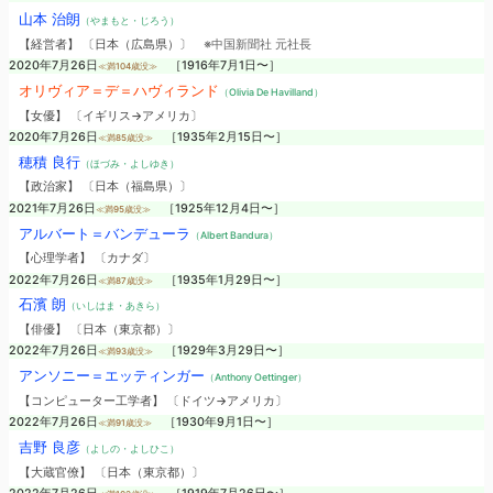
山本 治朗
（やまもと・じろう）
【経営者】 〔日本（広島県）〕
※中国新聞社 元社長
2020年7月26日
［1916年7月1日〜］
≪満104歳没≫
オリヴィア＝デ＝ハヴィランド
（Olivia De Havilland）
【女優】 〔イギリス→アメリカ〕
2020年7月26日
［1935年2月15日〜］
≪満85歳没≫
穂積 良行
（ほづみ・よしゆき）
【政治家】 〔日本（福島県）〕
2021年7月26日
［1925年12月4日〜］
≪満95歳没≫
アルバート＝バンデューラ
（Albert Bandura）
【心理学者】 〔カナダ〕
2022年7月26日
［1935年1月29日〜］
≪満87歳没≫
石濱 朗
（いしはま・あきら）
【俳優】 〔日本（東京都）〕
2022年7月26日
［1929年3月29日〜］
≪満93歳没≫
アンソニー＝エッティンガー
（Anthony Oettinger）
【コンピューター工学者】 〔ドイツ→アメリカ〕
2022年7月26日
［1930年9月1日〜］
≪満91歳没≫
吉野 良彦
（よしの・よしひこ）
【大蔵官僚】 〔日本（東京都）〕