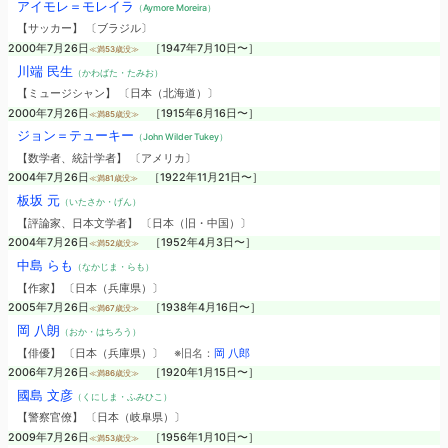
アイモレ＝モレイラ
（Aymore Moreira）
【サッカー】 〔ブラジル〕
2000年7月26日
［1947年7月10日〜］
≪満53歳没≫
川端 民生
（かわばた・たみお）
【ミュージシャン】 〔日本（北海道）〕
2000年7月26日
［1915年6月16日〜］
≪満85歳没≫
ジョン＝テューキー
（John Wilder Tukey）
【数学者、統計学者】 〔アメリカ〕
2004年7月26日
［1922年11月21日〜］
≪満81歳没≫
板坂 元
（いたさか・げん）
【評論家、日本文学者】 〔日本（旧・中国）〕
2004年7月26日
［1952年4月3日〜］
≪満52歳没≫
中島 らも
（なかじま・らも）
【作家】 〔日本（兵庫県）〕
2005年7月26日
［1938年4月16日〜］
≪満67歳没≫
岡 八朗
（おか・はちろう）
【俳優】 〔日本（兵庫県）〕
※旧名：
岡 八郎
2006年7月26日
［1920年1月15日〜］
≪満86歳没≫
國島 文彦
（くにしま・ふみひこ）
【警察官僚】 〔日本（岐阜県）〕
2009年7月26日
［1956年1月10日〜］
≪満53歳没≫