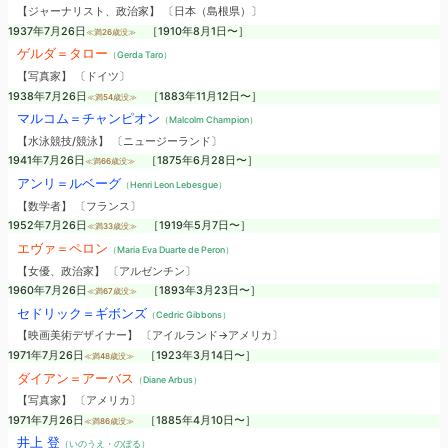
【ジャーナリスト、政治家】 〔日本（島根県）〕
1937年7月26日
［1910年8月1日〜］
≪満26歳没≫
ゲルダ＝タロー
（Gerda Taro）
【写真家】 〔ドイツ〕
1938年7月26日
［1883年11月12日〜］
≪満54歳没≫
マルコム＝チャンピオン
（Malcolm Champion）
【水泳競技/競泳】 〔ニュージーランド〕
1941年7月26日
［1875年6月28日〜］
≪満66歳没≫
アンリ＝ルベーグ
（Henri Leon Lebesgue）
【数学者】 〔フランス〕
1952年7月26日
［1919年5月7日〜］
≪満33歳没≫
エヴァ＝ペロン
（Maria Eva Duarte de Peron）
【女優、政治家】 〔アルゼンチン〕
1960年7月26日
［1893年3月23日〜］
≪満67歳没≫
セドリック＝ギボンズ
（Cedric Gibbons）
【映画美術デザイナー】 〔アイルランド→アメリカ〕
1971年7月26日
［1923年3月14日〜］
≪満48歳没≫
ダイアン＝アーバス
（Diane Arbus）
【写真家】 〔アメリカ〕
1971年7月26日
［1885年4月10日〜］
≪満86歳没≫
井上 登
（いのうえ・のぼる）