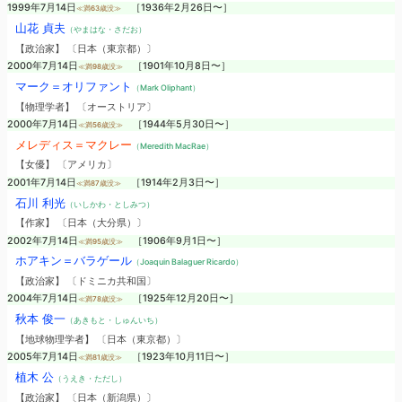
1999年7月14日
［1936年2月26日〜］
≪満63歳没≫
山花 貞夫
（やまはな・さだお）
【政治家】 〔日本（東京都）〕
2000年7月14日
［1901年10月8日〜］
≪満98歳没≫
マーク＝オリファント
（Mark Oliphant）
【物理学者】 〔オーストリア〕
2000年7月14日
［1944年5月30日〜］
≪満56歳没≫
メレディス＝マクレー
（Meredith MacRae）
【女優】 〔アメリカ〕
2001年7月14日
［1914年2月3日〜］
≪満87歳没≫
石川 利光
（いしかわ・としみつ）
【作家】 〔日本（大分県）〕
2002年7月14日
［1906年9月1日〜］
≪満95歳没≫
ホアキン＝バラゲール
（Joaquin Balaguer Ricardo）
【政治家】 〔ドミニカ共和国〕
2004年7月14日
［1925年12月20日〜］
≪満78歳没≫
秋本 俊一
（あきもと・しゅんいち）
【地球物理学者】 〔日本（東京都）〕
2005年7月14日
［1923年10月11日〜］
≪満81歳没≫
植木 公
（うえき・ただし）
【政治家】 〔日本（新潟県）〕