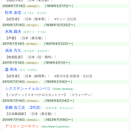
【国語学者】 〔日本（東京都）〕
2008年7月14日
［1919年5月17日〜］
≪満89歳没≫
松本 金也
（まつもと・きんや）
【経営者】 〔日本（熊本県）〕
※サニー 元社長
2010年7月14日
［1938年12月25日〜］
≪満71歳没≫
水鳥 鐵夫
（みずとり・てつお）
【声優】 〔日本（東京都）〕
2011年7月14日
［1931年9月22日〜］
≪満79歳没≫
貞永 方久
（さだなが・まさひさ）
【映画監督】 〔日本（旧・満州）〕
2011年7月14日
［1916年4月1日〜］
≪満95歳没≫
森 和夫
（もり・かずお）
【経営者】 〔日本（静岡県）〕
※東洋水産 創業者・元社長
2012年7月14日
［1929年2月6日〜］
≪満83歳没≫
シクステン＝イェルンベリ
（Sixten Jernberg）
【ノルディックスキー/クロスカントリー】 〔スウェーデン〕
2012年7月14日
［1935年8月24日〜］
≪満76歳没≫
若柳 吉三次 〈2代目〉
（わかやぎ・きちさんじ）
【日本舞踊家】 〔日本（東京都）〕
2014年7月14日
［1923年11月9日〜］
≪満90歳没≫
アリス＝コーチマン
（Alice Marie Coachman）