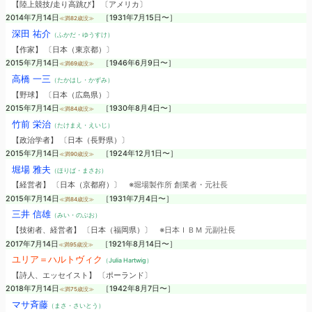
【陸上競技/走り高跳び】 〔アメリカ〕
2014年7月14日
［1931年7月15日〜］
≪満82歳没≫
深田 祐介
（ふかだ・ゆうすけ）
【作家】 〔日本（東京都）〕
2015年7月14日
［1946年6月9日〜］
≪満69歳没≫
高橋 一三
（たかはし・かずみ）
【野球】 〔日本（広島県）〕
2015年7月14日
［1930年8月4日〜］
≪満84歳没≫
竹前 栄治
（たけまえ・えいじ）
【政治学者】 〔日本（長野県）〕
2015年7月14日
［1924年12月1日〜］
≪満90歳没≫
堀場 雅夫
（ほりば・まさお）
【経営者】 〔日本（京都府）〕
※堀場製作所 創業者・元社長
2015年7月14日
［1931年7月4日〜］
≪満84歳没≫
三井 信雄
（みい・のぶお）
【技術者、経営者】 〔日本（福岡県）〕
※日本ＩＢＭ 元副社長
2017年7月14日
［1921年8月14日〜］
≪満95歳没≫
ユリア＝ハルトヴィク
（Julia Hartwig）
【詩人、エッセイスト】 〔ポーランド〕
2018年7月14日
［1942年8月7日〜］
≪満75歳没≫
マサ斉藤
（まさ・さいとう）