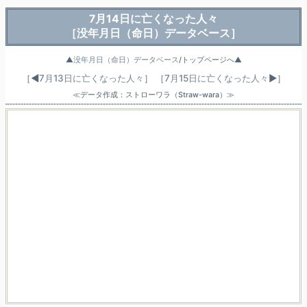
7月14日に亡くなった人々
［没年月日（命日）データベース］
▲
没年月日（命日）データベース
/トップページへ▲
［◀
7月13日に亡くなった人々
］
［
7月15日に亡くなった人々
▶］
≪データ作成：ストローワラ（Straw-wara）≫