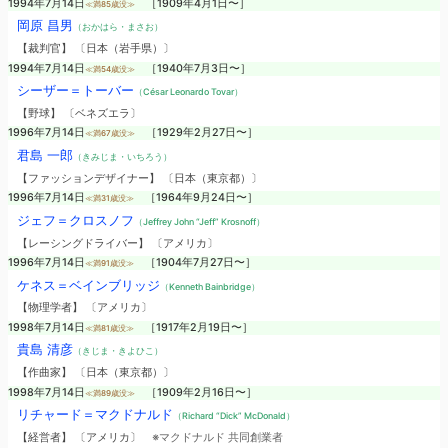
1994年7月14日
［1909年4月1日〜］
≪満85歳没≫
岡原 昌男
（おかはら・まさお）
【裁判官】 〔日本（岩手県）〕
1994年7月14日
［1940年7月3日〜］
≪満54歳没≫
シーザー＝トーバー
（César Leonardo Tovar）
【野球】 〔ベネズエラ〕
1996年7月14日
［1929年2月27日〜］
≪満67歳没≫
君島 一郎
（きみじま・いちろう）
【ファッションデザイナー】 〔日本（東京都）〕
1996年7月14日
［1964年9月24日〜］
≪満31歳没≫
ジェフ＝クロスノフ
（Jeffrey John “Jeff” Krosnoff）
【レーシングドライバー】 〔アメリカ〕
1996年7月14日
［1904年7月27日〜］
≪満91歳没≫
ケネス＝ベインブリッジ
（Kenneth Bainbridge）
【物理学者】 〔アメリカ〕
1998年7月14日
［1917年2月19日〜］
≪満81歳没≫
貴島 清彦
（きじま・きよひこ）
【作曲家】 〔日本（東京都）〕
1998年7月14日
［1909年2月16日〜］
≪満89歳没≫
リチャード＝マクドナルド
（Richard “Dick” McDonald）
【経営者】 〔アメリカ〕
※マクドナルド 共同創業者