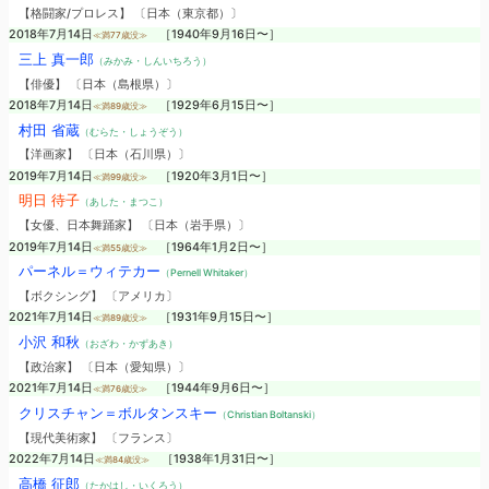
【格闘家/プロレス】 〔日本（東京都）〕
2018年7月14日
［1940年9月16日〜］
≪満77歳没≫
三上 真一郎
（みかみ・しんいちろう）
【俳優】 〔日本（島根県）〕
2018年7月14日
［1929年6月15日〜］
≪満89歳没≫
村田 省蔵
（むらた・しょうぞう）
【洋画家】 〔日本（石川県）〕
2019年7月14日
［1920年3月1日〜］
≪満99歳没≫
明日 待子
（あした・まつこ）
【女優、日本舞踊家】 〔日本（岩手県）〕
2019年7月14日
［1964年1月2日〜］
≪満55歳没≫
パーネル＝ウィテカー
（Pernell Whitaker）
【ボクシング】 〔アメリカ〕
2021年7月14日
［1931年9月15日〜］
≪満89歳没≫
小沢 和秋
（おざわ・かずあき）
【政治家】 〔日本（愛知県）〕
2021年7月14日
［1944年9月6日〜］
≪満76歳没≫
クリスチャン＝ボルタンスキー
（Christian Boltanski）
【現代美術家】 〔フランス〕
2022年7月14日
［1938年1月31日〜］
≪満84歳没≫
高橋 征郎
（たかはし・いくろう）