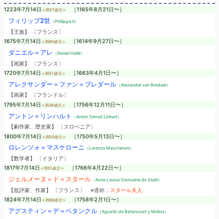
1223年7月14日
［1165年8月21日〜］
≪満57歳没≫
フィリップ2世
（Philippe II）
【王族】 〔フランス〕
1675年7月14日
［1614年9月27日〜］
≪満60歳没≫
ダニエル＝アレ
（Daniel Hallé）
【画家】 〔フランス〕
1720年7月14日
［1663年4月1日〜］
≪満57歳没≫
アレクサンダー＝ファン＝ブレダール
（Alexander van Bredael）
【画家】 〔フランドル〕
1795年7月14日
［1756年12月11日〜］
≪満38歳没≫
アントン＝リンハルト
（Anton Tomaž Linhart）
【劇作家、歴史家】 〔スロベニア〕
1800年7月14日
［1750年5月13日〜］
≪満50歳没≫
ロレンツォ＝マスケローニ
（Lorenzo Mascheroni）
【数学者】 〔イタリア〕
1817年7月14日
［1766年4月22日〜］
≪満51歳没≫
ジェルメーヌ＝ド＝スタール
（Anne Louise Germaine de Staël）
【批評家、作家】 〔フランス〕
※通称：
スタール夫人
1824年7月14日
［1758年2月1日〜］
≪満66歳没≫
アグスティン＝デ＝ベタンクル
（Agustín de Betancourt y Molina）