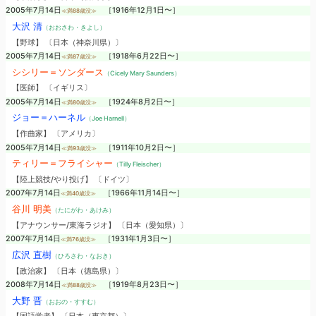
2005年7月14日
［1916年12月1日〜］
≪満88歳没≫
大沢 清
（おおさわ・きよし）
【野球】 〔日本（神奈川県）〕
2005年7月14日
［1918年6月22日〜］
≪満87歳没≫
シシリー＝ソンダース
（Cicely Mary Saunders）
【医師】 〔イギリス〕
2005年7月14日
［1924年8月2日〜］
≪満80歳没≫
ジョー＝ハーネル
（Joe Harnell）
【作曲家】 〔アメリカ〕
2005年7月14日
［1911年10月2日〜］
≪満93歳没≫
ティリー＝フライシャー
（Tilly Fleischer）
【陸上競技/やり投げ】 〔ドイツ〕
2007年7月14日
［1966年11月14日〜］
≪満40歳没≫
谷川 明美
（たにがわ・あけみ）
【アナウンサー/東海ラジオ】 〔日本（愛知県）〕
2007年7月14日
［1931年1月3日〜］
≪満76歳没≫
広沢 直樹
（ひろさわ・なおき）
【政治家】 〔日本（徳島県）〕
2008年7月14日
［1919年8月23日〜］
≪満88歳没≫
大野 晋
（おおの・すすむ）