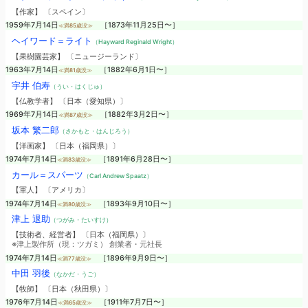
【作家】 〔スペイン〕
1959年7月14日
［1873年11月25日〜］
≪満85歳没≫
ヘイワード＝ライト
（Hayward Reginald Wright）
【果樹園芸家】 〔ニュージーランド〕
1963年7月14日
［1882年6月1日〜］
≪満81歳没≫
宇井 伯寿
（うい・はくじゅ）
【仏教学者】 〔日本（愛知県）〕
1969年7月14日
［1882年3月2日〜］
≪満87歳没≫
坂本 繁二郎
（さかもと・はんじろう）
【洋画家】 〔日本（福岡県）〕
1974年7月14日
［1891年6月28日〜］
≪満83歳没≫
カール＝スパーツ
（Carl Andrew Spaatz）
【軍人】 〔アメリカ〕
1974年7月14日
［1893年9月10日〜］
≪満80歳没≫
津上 退助
（つがみ・たいすけ）
【技術者、経営者】 〔日本（福岡県）〕
※津上製作所（現：ツガミ） 創業者・元社長
1974年7月14日
［1896年9月9日〜］
≪満77歳没≫
中田 羽後
（なかだ・うご）
【牧師】 〔日本（秋田県）〕
1976年7月14日
［1911年7月7日〜］
≪満65歳没≫