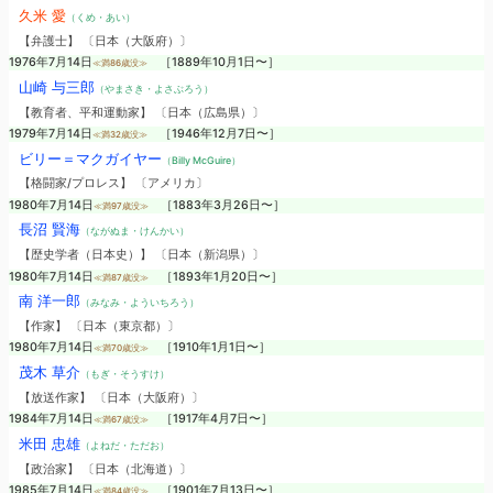
久米 愛
（くめ・あい）
【弁護士】 〔日本（大阪府）〕
1976年7月14日
［1889年10月1日〜］
≪満86歳没≫
山崎 与三郎
（やまさき・よさぶろう）
【教育者、平和運動家】 〔日本（広島県）〕
1979年7月14日
［1946年12月7日〜］
≪満32歳没≫
ビリー＝マクガイヤー
（Billy McGuire）
【格闘家/プロレス】 〔アメリカ〕
1980年7月14日
［1883年3月26日〜］
≪満97歳没≫
長沼 賢海
（ながぬま・けんかい）
【歴史学者（日本史）】 〔日本（新潟県）〕
1980年7月14日
［1893年1月20日〜］
≪満87歳没≫
南 洋一郎
（みなみ・よういちろう）
【作家】 〔日本（東京都）〕
1980年7月14日
［1910年1月1日〜］
≪満70歳没≫
茂木 草介
（もぎ・そうすけ）
【放送作家】 〔日本（大阪府）〕
1984年7月14日
［1917年4月7日〜］
≪満67歳没≫
米田 忠雄
（よねだ・ただお）
【政治家】 〔日本（北海道）〕
1985年7月14日
［1901年7月13日〜］
≪満84歳没≫