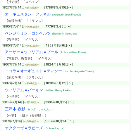
【技術者】 〔スペイン〕
1827年7月14日
［1788年5月10日〜］
≪満39歳没≫
オーギュスタン＝フレネル
（Augustin Jean Fresnel）
【物理学者】 〔フランス〕
1865年7月14日
［1779年3月5日〜］
≪満86歳没≫
ベンジャミン＝ゴンペルツ
（Benjamin Gompertz）
【数学者】 〔イギリス〕
1885年7月14日
［1852年8月6日〜］
≪満32歳没≫
アーサー＝ウィリアム＝プール
（Arthur William Poole）
【宣教師、教育者】 〔イギリス〕
1907年7月14日
［1824年3月16日〜］
≪満83歳没≫
ニコラ＝オーギュスト＝ティソー
（Nicolas Auguste Tissot）
【地図学者】 〔フランス〕
1907年7月14日
［1838年3月12日〜］
≪満69歳没≫
ウィリアム＝パーキン
（William Henry Perkin）
【化学者】 〔イギリス〕
1915年7月14日
［1881年10月15日〜］
≪満33歳没≫
三津木 春影
（みつぎ・しゅんえい）
【作家】 〔日本（長野県）〕
1917年7月14日
［1887年10月24日〜］
≪満29歳没≫
オクターヴ＝ラピーズ
（Octave Lapize）