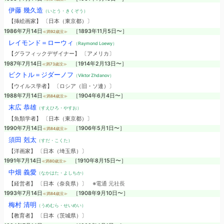
伊藤 幾久造
（いとう・きくぞう）
【挿絵画家】 〔日本（東京都）〕
1986年7月14日
［1893年11月5日〜］
≪満92歳没≫
レイモンド＝ローウィ
（Raymond Loewy）
【グラフィックデザイナー】 〔アメリカ〕
1987年7月14日
［1914年2月13日〜］
≪満73歳没≫
ビクトル＝ジダーノフ
（Viktor Zhdanov）
【ウイルス学者】 〔ロシア（旧・ソ連）〕
1988年7月14日
［1904年6月4日〜］
≪満84歳没≫
末広 恭雄
（すえひろ・やすお）
【魚類学者】 〔日本（東京都）〕
1990年7月14日
［1906年5月1日〜］
≪満84歳没≫
須田 剋太
（すだ・こくた）
【洋画家】 〔日本（埼玉県）〕
1991年7月14日
［1910年8月15日〜］
≪満80歳没≫
中畑 義愛
（なかはた・よしちか）
【経営者】 〔日本（奈良県）〕
※電通 元社長
1993年7月14日
［1908年9月10日〜］
≪満84歳没≫
梅村 清明
（うめむら・せいめい）
【教育者】 〔日本（茨城県）〕