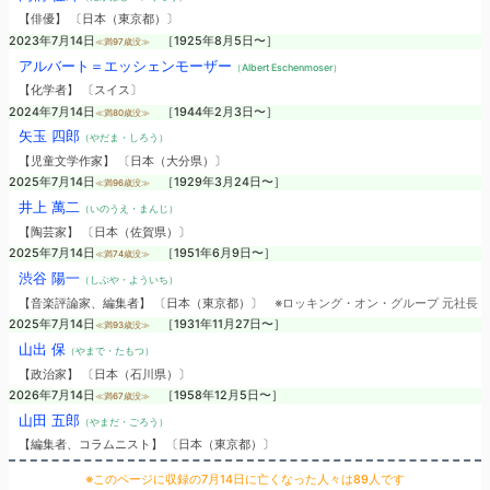
【俳優】 〔日本（東京都）〕
2023年7月14日
［1925年8月5日〜］
≪満97歳没≫
アルバート＝エッシェンモーザー
（Albert Eschenmoser）
【化学者】 〔スイス〕
2024年7月14日
［1944年2月3日〜］
≪満80歳没≫
矢玉 四郎
（やだま・しろう）
【児童文学作家】 〔日本（大分県）〕
2025年7月14日
［1929年3月24日〜］
≪満96歳没≫
井上 萬二
（いのうえ・まんじ）
【陶芸家】 〔日本（佐賀県）〕
2025年7月14日
［1951年6月9日〜］
≪満74歳没≫
渋谷 陽一
（しぶや・よういち）
【音楽評論家、編集者】 〔日本（東京都）〕
※ロッキング・オン・グループ 元社長
2025年7月14日
［1931年11月27日〜］
≪満93歳没≫
山出 保
（やまで・たもつ）
【政治家】 〔日本（石川県）〕
2026年7月14日
［1958年12月5日〜］
≪満67歳没≫
山田 五郎
（やまだ・ごろう）
【編集者、コラムニスト】 〔日本（東京都）〕
※このページに収録の7月14日に亡くなった人々は89人です