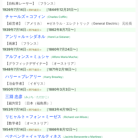
【自転車レーサー】 〔フランス〕
1926年7月14日
［1844年12月31日〜］
≪満81歳没≫
チャールズ＝コフィン
（Charles Coffin）
【経営者】 〔アメリカ〕
※ゼネラル・エレクトリック（General Electric） 元社長
1939年7月14日
［1862年8月7日〜］
≪満76歳没≫
アンリ＝ル＝シダネル
（Henri Le Sidaner）
【画家】 〔フランス〕
1939年7月14日
［1860年7月24日〜］
≪満78歳没≫
アルフォンス＝ミュシャ
（Alfons Maria Mucha）
【グラフィックデザイナー】 〔オーストリア〕
1948年7月14日
［1871年2月18日〜］
≪満77歳没≫
ハリー＝ブレアリー
（Harry Brearley）
【冶金学者】 〔イギリス〕
1950年7月14日
［1880年3月3日〜］
≪満70歳没≫
三淵 忠彦
（みぶち・ただひこ）
【裁判官】 〔日本（福島県）〕
1953年7月14日
［1883年4月19日〜］
≪満70歳没≫
リヒャルト＝フォン＝ミーゼス
（Richard von Mises）
【数学者】 〔オーストリア〕
1954年7月14日
［1866年8月12日〜］
≪満87歳没≫
ベナベンテ＝イ＝マルティネス
（Jacinto Benavente y Martinez）