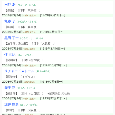
円谷 浩
（つぶらや・ひろし）
【俳優】 〔日本（東京都）〕
2002年7月24日
［1909年7月12日〜］
≪満93歳没≫
亀谷 了
（かめがい・さとる）
【医師】 〔日本（岐阜県）〕
2003年7月24日
［1911年3月16日〜］
≪満92歳没≫
黒田 了一
（くろだ・りょういち）
【法学者、政治家】 〔日本（大阪府）〕
2003年7月24日
［1916年3月10日〜］
≪満87歳没≫
伴 五紀
（ばん・いつき）
【発明家】 〔日本（栃木県）〕
2005年7月24日
［1912年10月28日〜］
≪満92歳没≫
リチャード＝ドール
（Richard Doll）
【医学者】 〔イギリス〕
2006年7月24日
［1915年7月6日〜］
≪満91歳没≫
能美 正
（のうみ・ただし）
【経営者】 〔日本（山口県）〕
※能美防災 元社長
2006年7月24日
［1923年12月12日〜］
≪満82歳没≫
堀井 数男
（ほりい・かずお）
【野球】 〔日本（大阪府）〕