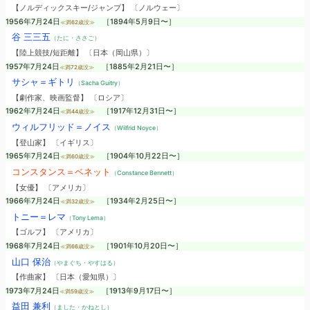
【ノルディックスキー/ジャンプ】 〔ノルウェー〕
1956年7月24日
［1894年5月9日〜］
≪満62歳没≫
谷 三三五
（たに・ささご）
【陸上競技/短距離】 〔日本（岡山県）〕
1957年7月24日
［1885年2月21日〜］
≪満72歳没≫
サシャ＝ギトリ
（Sacha Guitry）
【劇作家、映画監督】 〔ロシア〕
1962年7月24日
［1917年12月31日〜］
≪満44歳没≫
ウィルフリッド＝ノイス
（Wilfrid Noyce）
【登山家】 〔イギリス〕
1965年7月24日
［1904年10月22日〜］
≪満60歳没≫
コンスタンス＝ベネット
（Constance Bennett）
【女優】 〔アメリカ〕
1966年7月24日
［1934年2月25日〜］
≪満32歳没≫
トニー＝レマ
（Tony Lema）
【ゴルフ】 〔アメリカ〕
1968年7月24日
［1901年10月20日〜］
≪満66歳没≫
山口 保治
（やまぐち・やすはる）
【作曲家】 〔日本（愛知県）〕
1973年7月24日
［1913年9月17日〜］
≪満59歳没≫
益田 兼利
（ました・かねとし）