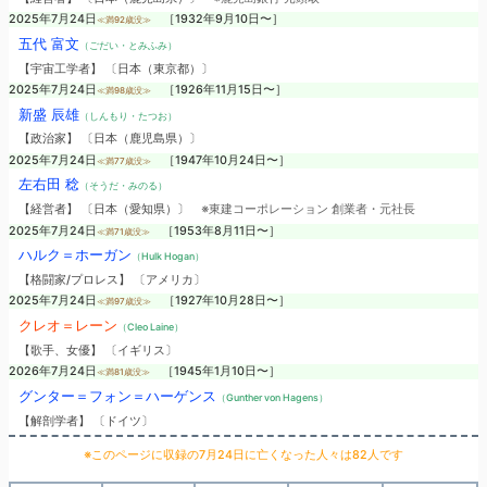
2025年7月24日
［1932年9月10日〜］
≪満92歳没≫
五代 富文
（ごだい・とみふみ）
【宇宙工学者】 〔日本（東京都）〕
2025年7月24日
［1926年11月15日〜］
≪満98歳没≫
新盛 辰雄
（しんもり・たつお）
【政治家】 〔日本（鹿児島県）〕
2025年7月24日
［1947年10月24日〜］
≪満77歳没≫
左右田 稔
（そうだ・みのる）
【経営者】 〔日本（愛知県）〕
※東建コーポレーション 創業者・元社長
2025年7月24日
［1953年8月11日〜］
≪満71歳没≫
ハルク＝ホーガン
（Hulk Hogan）
【格闘家/プロレス】 〔アメリカ〕
2025年7月24日
［1927年10月28日〜］
≪満97歳没≫
クレオ＝レーン
（Cleo Laine）
【歌手、女優】 〔イギリス〕
2026年7月24日
［1945年1月10日〜］
≪満81歳没≫
グンター＝フォン＝ハーゲンス
（Gunther von Hagens）
【解剖学者】 〔ドイツ〕
※このページに収録の7月24日に亡くなった人々は82人です