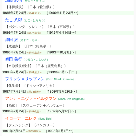
加藤 武司
（かとう・たけし）
【体操競技】 〔日本（愛知県）〕
1985年7月24日
［1940年11月23日〜］
≪満44歳没≫
たこ 八郎
（たこ・はちろう）
【ボクシング、タレント】 〔日本（宮城県）〕
1986年7月24日
［1912年4月14日〜］
≪満74歳没≫
澤田 紋
（さわだ・あや）
【政治家】 〔日本（徳島県）〕
1986年7月24日
［1903年10月1日〜］
≪満82歳没≫
鶴田 義行
（つるた・よしゆき）
【水泳競技/競泳】 〔日本（鹿児島県）〕
1986年7月24日
［1899年6月12日〜］
≪満87歳没≫
フリッツ＝リップマン
（Fritz Albert Lipmann）
【化学者】 〔ドイツ→アメリカ〕
1987年7月24日
［1909年5月29日〜］
≪満78歳没≫
アンナ＝エヴァ＝ベルグマン
（Anna-Eva Bergman）
【画家】 〔スウェーデン→ノルウェー〕
1988年7月24日
［1907年5月17日〜］
≪満81歳没≫
イローナ＝エレク
（Ilona Elek）
【フェンシング】 〔ハンガリー〕
1991年7月24日
［1908年1月1日〜］
≪満83歳没≫