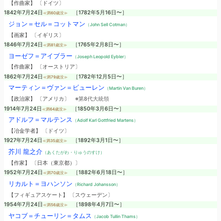
【作曲家】 〔ドイツ〕
1842年7月24日
［1782年5月16日〜］
≪満60歳没≫
ジョン＝セル＝コットマン
（John Sell Cotman）
【画家】 〔イギリス〕
1846年7月24日
［1765年2月8日〜］
≪満81歳没≫
ヨーゼフ＝アイブラー
（Joseph Leopold Eybler）
【作曲家】 〔オーストリア〕
1862年7月24日
［1782年12月5日〜］
≪満79歳没≫
マーティン＝ヴァン＝ビューレン
（Martin Van Buren）
【政治家】 〔アメリカ〕
※第8代大統領
1914年7月24日
［1850年3月6日〜］
≪満64歳没≫
アドルフ＝マルテンス
（Adolf Karl Gottfried Martens）
【冶金学者】 〔ドイツ〕
1927年7月24日
［1892年3月1日〜］
≪満35歳没≫
芥川 龍之介
（あくたがわ・りゅうのすけ）
【作家】 〔日本（東京都）〕
1952年7月24日
［1882年6月18日〜］
≪満70歳没≫
リカルト＝ヨハンソン
（Richard Johansson）
【フィギュアスケート】 〔スウェーデン〕
1954年7月24日
［1898年4月7日〜］
≪満56歳没≫
ヤコブ＝チューリン＝タムス
（Jacob Tullin Thams）