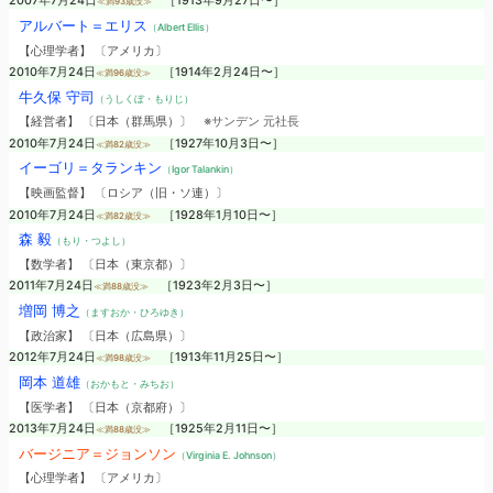
2007年7月24日
［1913年9月27日〜］
≪満93歳没≫
アルバート＝エリス
（Albert Ellis）
【心理学者】 〔アメリカ〕
2010年7月24日
［1914年2月24日〜］
≪満96歳没≫
牛久保 守司
（うしくぼ・もりじ）
【経営者】 〔日本（群馬県）〕
※サンデン 元社長
2010年7月24日
［1927年10月3日〜］
≪満82歳没≫
イーゴリ＝タランキン
（Igor Talankin）
【映画監督】 〔ロシア（旧・ソ連）〕
2010年7月24日
［1928年1月10日〜］
≪満82歳没≫
森 毅
（もり・つよし）
【数学者】 〔日本（東京都）〕
2011年7月24日
［1923年2月3日〜］
≪満88歳没≫
増岡 博之
（ますおか・ひろゆき）
【政治家】 〔日本（広島県）〕
2012年7月24日
［1913年11月25日〜］
≪満98歳没≫
岡本 道雄
（おかもと・みちお）
【医学者】 〔日本（京都府）〕
2013年7月24日
［1925年2月11日〜］
≪満88歳没≫
バージニア＝ジョンソン
（Virginia E. Johnson）
【心理学者】 〔アメリカ〕