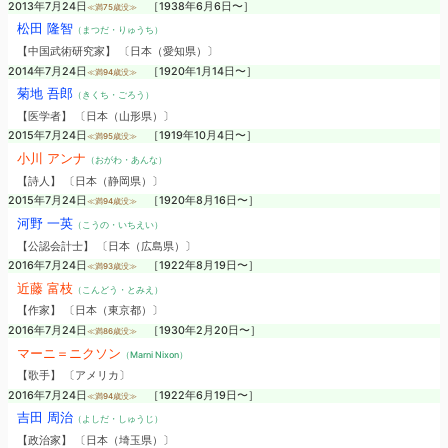
2013年7月24日
［1938年6月6日〜］
≪満75歳没≫
松田 隆智
（まつだ・りゅうち）
【中国武術研究家】 〔日本（愛知県）〕
2014年7月24日
［1920年1月14日〜］
≪満94歳没≫
菊地 吾郎
（きくち・ごろう）
【医学者】 〔日本（山形県）〕
2015年7月24日
［1919年10月4日〜］
≪満95歳没≫
小川 アンナ
（おがわ・あんな）
【詩人】 〔日本（静岡県）〕
2015年7月24日
［1920年8月16日〜］
≪満94歳没≫
河野 一英
（こうの・いちえい）
【公認会計士】 〔日本（広島県）〕
2016年7月24日
［1922年8月19日〜］
≪満93歳没≫
近藤 富枝
（こんどう・とみえ）
【作家】 〔日本（東京都）〕
2016年7月24日
［1930年2月20日〜］
≪満86歳没≫
マーニ＝ニクソン
（Marni Nixon）
【歌手】 〔アメリカ〕
2016年7月24日
［1922年6月19日〜］
≪満94歳没≫
吉田 周治
（よしだ・しゅうじ）
【政治家】 〔日本（埼玉県）〕