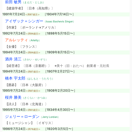
前田 敏男
（まえだ・としお）
【建築学者】 〔日本（高知県）〕
1991年7月24日
［1904年7月14日〜］
≪満87歳没≫
アイザック＝シンガー
（Isaac Bashevis Singer）
【作家】 〔ポーランド→アメリカ〕
1992年7月24日
［1898年5月15日〜］
≪満94歳没≫
アルレッティ
（Arletty）
【女優】 〔フランス〕
1994年7月24日
［1909年8月15日〜］
≪満84歳没≫
酒井 清三
（さかい・せいぞう）
【経営者】 〔日本（京都府）〕
※美十（旧：おたべ） 創業者・元社長
1994年7月24日
［1907年2月27日〜］
≪満87歳没≫
橋本 宇太郎
（はしもと・うたろう）
【囲碁】 〔日本（大阪府）〕
1995年7月24日
［1908年2月20日〜］
≪満87歳没≫
桜井 勝美
（さくらい・かつみ）
【詩人】 〔日本（北海道）〕
1995年7月24日
［1934年4月30日〜］
≪満61歳没≫
ジェリー＝ローダン
（Jerry Lordan）
【ミュージシャン】 〔イギリス〕
1996年7月24日
［1920年3月5日〜］
≪満76歳没≫