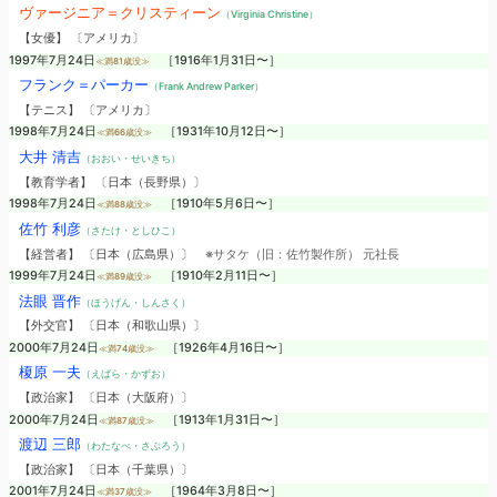
ヴァージニア＝クリスティーン
（Virginia Christine）
【女優】 〔アメリカ〕
1997年7月24日
［1916年1月31日〜］
≪満81歳没≫
フランク＝パーカー
（Frank Andrew Parker）
【テニス】 〔アメリカ〕
1998年7月24日
［1931年10月12日〜］
≪満66歳没≫
大井 清吉
（おおい・せいきち）
【教育学者】 〔日本（長野県）〕
1998年7月24日
［1910年5月6日〜］
≪満88歳没≫
佐竹 利彦
（さたけ・としひこ）
【経営者】 〔日本（広島県）〕
※サタケ（旧：佐竹製作所） 元社長
1999年7月24日
［1910年2月11日〜］
≪満89歳没≫
法眼 晋作
（ほうげん・しんさく）
【外交官】 〔日本（和歌山県）〕
2000年7月24日
［1926年4月16日〜］
≪満74歳没≫
榎原 一夫
（えばら・かずお）
【政治家】 〔日本（大阪府）〕
2000年7月24日
［1913年1月31日〜］
≪満87歳没≫
渡辺 三郎
（わたなべ・さぶろう）
【政治家】 〔日本（千葉県）〕
2001年7月24日
［1964年3月8日〜］
≪満37歳没≫