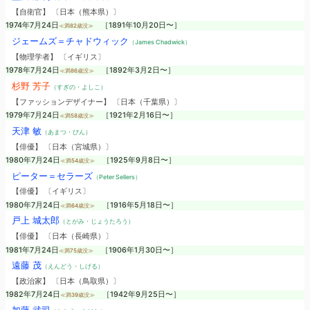
【自衛官】 〔日本（熊本県）〕
1974年7月24日
［1891年10月20日〜］
≪満82歳没≫
ジェームズ＝チャドウィック
（James Chadwick）
【物理学者】 〔イギリス〕
1978年7月24日
［1892年3月2日〜］
≪満86歳没≫
杉野 芳子
（すぎの・よしこ）
【ファッションデザイナー】 〔日本（千葉県）〕
1979年7月24日
［1921年2月16日〜］
≪満58歳没≫
天津 敏
（あまつ・びん）
【俳優】 〔日本（宮城県）〕
1980年7月24日
［1925年9月8日〜］
≪満54歳没≫
ピーター＝セラーズ
（Peter Sellers）
【俳優】 〔イギリス〕
1980年7月24日
［1916年5月18日〜］
≪満64歳没≫
戸上 城太郎
（とがみ・じょうたろう）
【俳優】 〔日本（長崎県）〕
1981年7月24日
［1906年1月30日〜］
≪満75歳没≫
遠藤 茂
（えんどう・しげる）
【政治家】 〔日本（鳥取県）〕
1982年7月24日
［1942年9月25日〜］
≪満39歳没≫