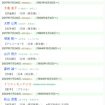
2017年7月24日
［1921年4月20日〜］
≪満96歳没≫
犬養 道子
（いぬかい・みちこ）
【評論家】 〔日本（東京都）〕
2017年7月24日
［1926年6月4日〜］
≪満91歳没≫
大野 公男
（おおの・きみお）
【化学者】 〔日本（東京都）〕
2017年7月24日
［1960年2月24日〜］
≪満57歳没≫
増尾 昭一
（ますお・しょういち）
【アニメーター】 〔日本（東京都）〕
2017年7月24日
［1944年10月26日〜］
≪満72歳没≫
山川 啓介
（やまかわ・けいすけ）
【作詞家】 〔日本（長野県）〕
2023年7月24日
［1933年1月2日〜］
≪満90歳没≫
森村 誠一
（もりむら・せいいち）
【作家】 〔日本（埼玉県）〕
2023年7月24日
［1934年10月23日〜］
≪満88歳没≫
ドリス＝モンテイロ
（Adelina Doris Monteiro）
【歌手】 〔ブラジル〕
2024年7月24日
［1955年6月11日〜］
≪満69歳没≫
松山 澄寛
（まつやま・すみひろ）
【経営者】 〔日本（鹿児島県）〕
※鹿児島銀行 元頭取