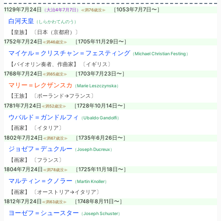
1129年7月24日
［1053年7月7日〜］
（大治4年7月7日）
≪満76歳没≫
白河天皇
（しらかわてんのう）
【皇族】 〔日本（京都府）〕
1752年7月24日
［1705年11月29日〜］
≪満46歳没≫
マイケル＝クリスチャン＝フェスティング
（Michael Christian Festing）
【バイオリン奏者、作曲家】 〔イギリス〕
1768年7月24日
［1703年7月23日〜］
≪満65歳没≫
マリー＝レクザンスカ
（Marie Leszczynska）
【王族】 〔ポーランド→フランス〕
1781年7月24日
［1728年10月14日〜］
≪満52歳没≫
ウバルド＝ガンドルフィ
（Ubaldo Gandolfi）
【画家】 〔イタリア〕
1802年7月24日
［1735年6月26日〜］
≪満67歳没≫
ジョゼフ＝デュクルー
（Joseph Ducreux）
【画家】 〔フランス〕
1804年7月24日
［1725年11月18日〜］
≪満78歳没≫
マルティン＝クノラー
（Martin Knoller）
【画家】 〔オーストリア→イタリア〕
1812年7月24日
［1748年8月11日〜］
≪満63歳没≫
ヨーゼフ＝シュースター
（Joseph Schuster）