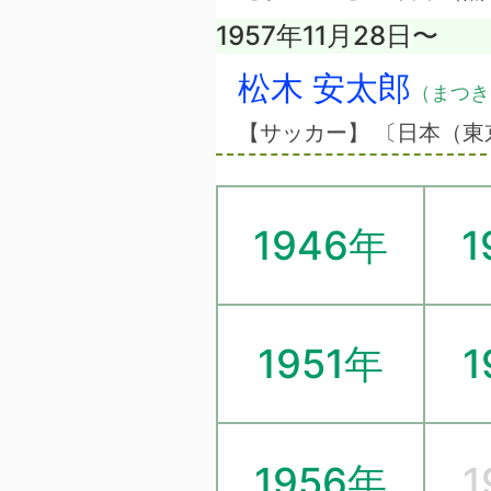
1957年11月28日〜
松木 安太郎
（まつき
【サッカー】 〔日本（東
1946年
1
1951年
1
1956年
1