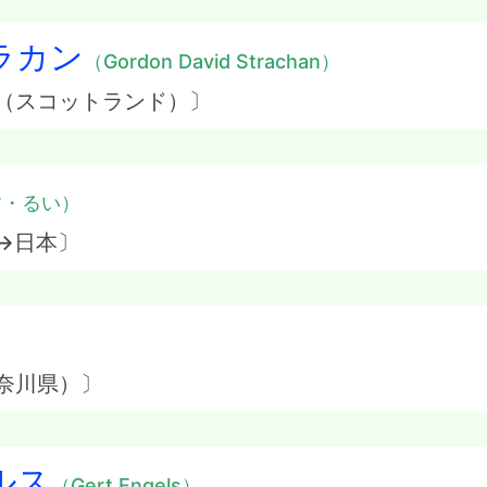
ラカン
（Gordon David Strachan）
ス（スコットランド）〕
す・るい）
→日本〕
）
奈川県）〕
ルス
（Gert Engels）