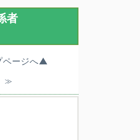
係者
プページへ▲
）≫