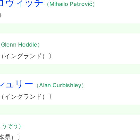
ロヴィッチ
（Mihailo Petrović）
〕
Glenn Hoddle）
ス（イングランド）〕
シュリー
（Alan Curbishley）
ス（イングランド）〕
こうぞう）
本県）〕