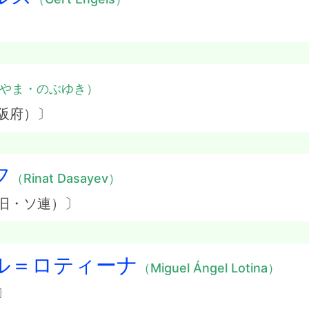
やま・のぶゆき）
阪府）〕
フ
（Rinat Dasayev）
旧・ソ連）〕
ル＝ロティーナ
（Miguel Ángel Lotina）
〕