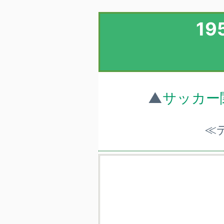
1
▲
サッカー
≪