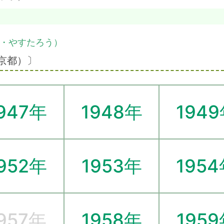
・やすたろう）
京都）〕
947年
1948年
194
952年
1953年
195
957年
1958年
195