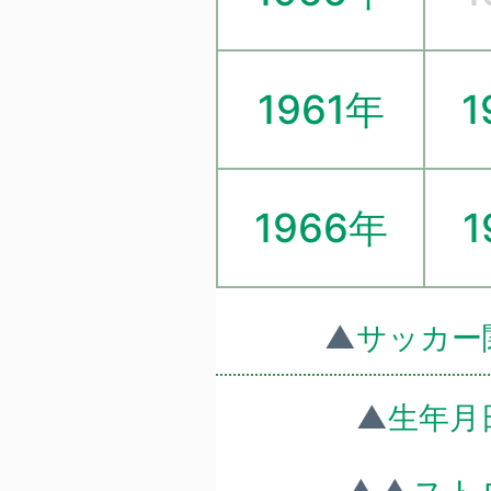
1961年
1
1966年
1
▲
サッカー
▲
生年月