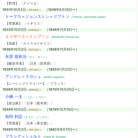
【野球】 〔アメリカ〕
1931年10月2日
［1848年5月10日〜］
≪満83歳没≫
トーマス＝ジョンストン＝リプトン
（Thomas Johnstone Lipton）
【実業家】 〔イギリス〕
1933年10月2日
［1846年11月3日〜］
≪満86歳没≫
エリザベス＝トンプソン
（Elizabeth Thompson）
【画家】 〔スイス→イギリス〕
1936年10月2日
［1868年11月4日〜］
≪満67歳没≫
矢部 規矩治
（やべ・きくじ）
【醸造学者】 〔日本（群馬県）〕
1938年10月2日
［1885年1月21日〜］
≪満53歳没≫
アンドレ＝ラガシュ
（Andre Lagache）
【レーシングドライバー】 〔フランス〕
1939年10月2日
［1870年10月25日〜］
≪満68歳没≫
小橋 一太
（こばし・いちた）
【政治家】 〔日本（熊本県）〕
1944年10月2日
［1874年12月10日〜］
≪満69歳没≫
前田 利定
（まえだ・としさだ）
【実業家】 〔日本（東京都）〕
1949年10月2日
［1882年9月17日〜］
≪満67歳没≫
フランク＝シュルト
（Frank M. Schulte）