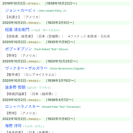
2019年10月2日
［1939年10月22日〜］
≪満79歳没≫
ジョン＝カービィ
（John Joseph Kirby, Jr.）
【弁護士】 〔アメリカ〕
2020年10月2日
［1925年3月5日〜］
≪満95歳没≫
稲葉 清右衛門
（いなば・せいうえもん）
【技術者、経営者】 〔日本（茨城県）〕
※ファナック 創業者・元社長
2020年10月2日
［1935年11月9日〜］
≪満84歳没≫
ボブ＝ギブソン
（Pack Robert “Bob” Gibson）
【野球】 〔アメリカ〕
2020年10月2日
［1920年12月25日〜］
≪満99歳没≫
ヴィクター＝ザルガラー
（Victor Abramovich Zalgaller）
【数学者】 〔ロシア→イスラエル〕
2020年10月2日
［1936年3月15日〜］
≪満84歳没≫
波多野 哲朗
（はたの・てつろう）
【映画評論家】 〔日本（福井県）〕
2020年10月2日
［1936年4月1日〜］
≪満84歳没≫
ロン＝ペラノスキー
（Ronald Peter “Ron” Perranoski）
【野球】 〔アメリカ〕
2022年10月2日
［1932年11月9日〜］
≪満89歳没≫
海野 洋司
（うんの・ひろし）
【放送作家】 〔日本（兵庫県）〕