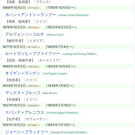
【画家、版画家】 〔フランス〕
1866年10月2日
［1790年10月5日〜］
≪満75歳没≫
ヨハン＝アントン＝ランブー
（Johann Anton Ramboux）
【画家、版画家】 〔ドイツ〕
1876年10月2日
［1822年6月22日〜］
≪満54歳没≫
アルフォンソ＝コルチ
（Alfonso Corti）
【解剖学者】 〔イタリア〕
1877年10月2日
［1805年7月4日〜］
≪満72歳没≫
ルートヴィヒ＝プファイファー
（Ludwig Karl Georg Pfeiffer）
【医師、植物学者】 〔オーストリア〕
1895年10月2日
［1833年10月9日〜］
≪満61歳没≫
オイゲン＝ランゲン
（Carl Eugen Langen）
【技術者】 〔ドイツ〕
1920年10月2日
［1838年1月6日〜］
≪満82歳没≫
マックス＝ブルッフ
（Max Bruch）
【作曲家】 〔ドイツ〕
1927年10月2日
［1859年2月19日〜］
≪満68歳没≫
スバンテ＝アレニウス
（Svante August Arrhenius）
【化学者】 〔スウェーデン〕
1931年10月2日
［1852年7月13日〜］
≪満79歳没≫
ジョージ＝ブラッドリー
（George Washington Bradley）