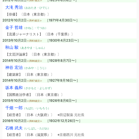
2012年10月2日
［1925年6月6日〜］
≪満87歳没≫
大滝 秀治
（おおたき・ひでじ）
【俳優】 〔日本（東京都）〕
2012年10月2日
［1971年4月30日〜］
≪満41歳没≫
金子 哲雄
（かねこ・てつお）
【流通ジャーナリスト】 〔日本（千葉県）〕
2013年10月2日
［1930年4月23日〜］
≪満83歳没≫
秋山 駿
（あきやま・しゅん）
【文芸評論家】 〔日本（東京都）〕
2014年10月2日
［1928年8月7日〜］
≪満86歳没≫
神谷 宏治
（かみや・こうじ）
【建築家】 〔日本（東京都）〕
2014年10月2日
［1927年9月16日〜］
≪満87歳没≫
坂本 義和
（さかもと・よしかず）
【国際政治学者】 〔日本（東京都）〕
2015年10月2日
［1926年8月6日〜］
≪満89歳没≫
千畑 一郎
（ちばた・いちろう）
【経営者】 〔日本（大阪府）〕
※田辺製薬 元社長
2016年10月2日
［1932年12月26日〜］
≪満83歳没≫
石橋 武夫
（いしばし・たけお）
【経営者】 〔日本（滋賀県）〕
※京都西川 元社長