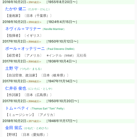
2016年10月2日
［1955年8月20日〜］
≪満61歳没≫
たかや 健二
（たかや・けんじ）
【漫画家】 〔日本（千葉県）〕
2016年10月2日
［1924年4月15日〜］
≪満92歳没≫
ネヴィル＝マリナー
（Neville Marriner）
【指揮者】 〔イギリス〕
2017年10月2日
［1950年10月12日〜］
≪満66歳没≫
ポール＝オッテリーニ
（Paul Stevens Otellini）
【経営者】 〔アメリカ〕
※インテル（Intel） 元社長
2017年10月2日
［1936年10月4日〜］
≪満80歳没≫
土野 守
（つちの・まもる）
【自治官僚、政治家】 〔日本（岐阜県）〕
2017年10月2日
［1947年11月14日〜］
≪満69歳没≫
仁井谷 俊也
（にいたに・としや）
【作詞家】 〔日本（広島県）〕
2017年10月2日
［1950年10月20日〜］
≪満66歳没≫
トム＝ペティ
（Thomas Earl “Tom” Petty）
【ミュージシャン】 〔アメリカ〕
2018年10月2日
［1946年11月17日〜］
≪満71歳没≫
金田 留広
（かねだ・とめひろ）
【野球】 〔日本（愛知県）〕