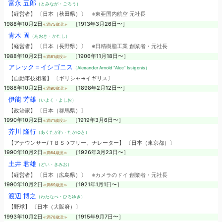
富永 五郎
（とみなが・ごろう）
【経営者】 〔日本（秋田県）〕
※東亜国内航空 元社長
1988年10月2日
［1913年3月26日〜］
≪満75歳没≫
青木 固
（あおき・かたし）
【経営者】 〔日本（長野県）〕
※日精樹脂工業 創業者・元社長
1988年10月2日
［1906年11月18日〜］
≪満81歳没≫
アレック＝イシゴニス
（Alexander Arnold “Alec” Issigonis）
【自動車技術者】 〔ギリシャ→イギリス〕
1988年10月2日
［1898年2月12日〜］
≪満90歳没≫
伊能 芳雄
（いよく・よしお）
【政治家】 〔日本（群馬県）〕
1990年10月2日
［1919年3月6日〜］
≪満71歳没≫
芥川 隆行
（あくたがわ・たかゆき）
【アナウンサー/ＴＢＳ→フリー、ナレーター】 〔日本（東京都）〕
1990年10月2日
［1926年3月23日〜］
≪満64歳没≫
土井 君雄
（どい・きみお）
【経営者】 〔日本（広島県）〕
※カメラのドイ 創業者・元社長
1990年10月2日
［1921年1月1日〜］
≪満69歳没≫
渡辺 博之
（わたなべ・ひろゆき）
【野球】 〔日本（大阪府）〕
1993年10月2日
［1915年9月7日〜］
≪満78歳没≫