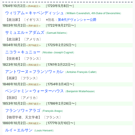
1764年10月2日
［1720年5月8日〜］
≪満44歳没≫
ウィリアム＝キャベンディッシュ
（William Cavendish, 4th Duke of Devonshire）
【政治家】 〔イギリス〕
※別名：
第4代デヴォンシャー公爵
1803年10月2日
［1722年9月27日〜］
≪満81歳没≫
サミュエル＝アダムズ
（Samuel Adams）
【政治家】 〔アメリカ〕
1804年10月2日
［1725年2月25日〜］
≪満79歳没≫
ニコラ＝キュニョー
（Nicolas-Joseph Cugnot）
【技術者】 〔フランス〕
1823年10月2日
［1741年3月22日〜］
≪満82歳没≫
アントワーヌ＝フランソワ＝カレ
（Antoine-François Callet）
【画家】 〔フランス〕
1846年10月2日
［1754年3月4日〜］
≪満92歳没≫
ベンジャミン＝ウォーターハウス
（Benjamin Waterhouse）
【医師】 〔アメリカ〕
1853年10月2日
［1786年2月26日〜］
≪満67歳没≫
フランソワ＝アラゴ
（François Arago）
【物理学者、天文学者】 〔フランス〕
1860年10月2日
［1777年3月10日〜］
≪満83歳没≫
ルイ＝エルサン
（Louis Hersent）