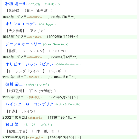
板垣 清一郎
（いたがき・せいいちろう）
【政治家】 〔日本（山形県）〕
1998年10月2日
［1919年7月9日〜］
≪満79歳没≫
オリン＝エッゲン
（Olin Eggen）
【天文学者】 〔アメリカ〕
1998年10月2日
［1907年9月29日〜］
≪満91歳没≫
ジーン＝オートリー
（Orvon Gene Autry）
【俳優、ミュージシャン】 〔アメリカ〕
1998年10月2日
［1924年1月12日〜］
≪満74歳没≫
オリビエ＝ジャンドビアン
（Olivier Gendebien）
【レーシングドライバー】 〔ベルギー〕
1998年10月2日
［1930年9月8日〜］
≪満68歳没≫
須川 栄三
（すがわ・えいぞう）
【映画監督】 〔日本（大阪府）〕
1999年10月2日
［1921年5月28日〜］
≪満78歳没≫
ハインツ＝Ｇ＝コンザリク
（Heinz G. Konsalik）
【作家】 〔ドイツ〕
2002年10月2日
［1916年9月11日〜］
≪満86歳没≫
森口 繁一
（もりぐち・しげいち）
【数理工学者】 〔日本（香川県）〕
2005年10月2日
［1940年10月30日〜］
≪満64歳没≫