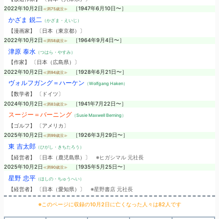
2022年10月2日
［1947年6月10日〜］
≪満75歳没≫
かざま 鋭二
（かざま・えいじ）
【漫画家】 〔日本（東京都）〕
2022年10月2日
［1964年9月4日〜］
≪満58歳没≫
津原 泰水
（つはら・やすみ）
【作家】 〔日本（広島県）〕
2022年10月2日
［1928年6月21日〜］
≪満94歳没≫
ヴォルフガング＝ハーケン
（Wolfgang Haken）
【数学者】 〔ドイツ〕
2024年10月2日
［1941年7月22日〜］
≪満83歳没≫
スージー＝バーニング
（Susie Maxwell Berning）
【ゴルフ】 〔アメリカ〕
2025年10月2日
［1926年3月29日〜］
≪満99歳没≫
東 吉太郎
（ひがし・きちたろう）
【経営者】 〔日本（鹿児島県）〕
※ヒガシマル 元社長
2025年10月2日
［1935年5月25日〜］
≪満90歳没≫
星野 忠平
（ほしの・ちゅうへい）
【経営者】 〔日本（愛知県）〕
※星野書店 元社長
※このページに収録の10月2日に亡くなった人々は82人です