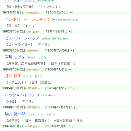
パーヴォ＝ヌルミ
（Paavo Nurmi）
【陸上競技/長距離】 〔フィンランド〕
1979年10月2日
［1940年2月16日〜］
≪満39歳没≫
ハンネローレ＝シュマッツ
（Hannelore Schmatz）
【登山家】 〔ドイツ〕
1982年10月2日
［1911年8月13日〜］
≪満71歳没≫
ビル＝バーンバック
（William “Bill” Bernbach）
【コピーライター】 〔アメリカ〕
1982年10月2日
［1902年7月24日〜］
≪満80歳没≫
宮尾 しげを
（みやお・しげを）
【漫画家、江戸風俗研究家】 〔日本（東京都）〕
1984年10月2日
［1905年11月1日〜］
≪満78歳没≫
井口 秋子
（いぐち・あきこ）
【ピアニスト】 〔日本（広島県）〕
1985年10月2日
［1925年11月17日〜］
≪満59歳没≫
ロック＝ハドソン
（Rock Hudson）
【俳優】 〔アメリカ〕
1986年10月2日
［1900年12月17日〜］
≪満85歳没≫
駒井 健一郎
（こまい・けんいちろう）
【経営者】 〔日本（東京都）〕
※日立製作所 元社長
1987年10月2日
［1904年12月4日〜］
≪満82歳没≫