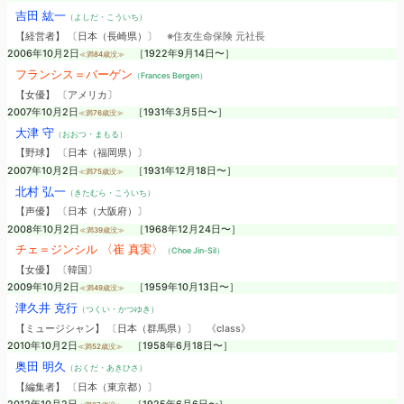
吉田 紘一
（よしだ・こういち）
【経営者】 〔日本（長崎県）〕
※住友生命保険 元社長
2006年10月2日
［1922年9月14日〜］
≪満84歳没≫
フランシス＝バーゲン
（Frances Bergen）
【女優】 〔アメリカ〕
2007年10月2日
［1931年3月5日〜］
≪満76歳没≫
大津 守
（おおつ・まもる）
【野球】 〔日本（福岡県）〕
2007年10月2日
［1931年12月18日〜］
≪満75歳没≫
北村 弘一
（きたむら・こういち）
【声優】 〔日本（大阪府）〕
2008年10月2日
［1968年12月24日〜］
≪満39歳没≫
チェ＝ジンシル 〈崔 真実〉
（Choe Jin-Sil）
【女優】 〔韓国〕
2009年10月2日
［1959年10月13日〜］
≪満49歳没≫
津久井 克行
（つくい・かつゆき）
【ミュージシャン】 〔日本（群馬県）〕
《class》
2010年10月2日
［1958年6月18日〜］
≪満52歳没≫
奥田 明久
（おくだ・あきひさ）
【編集者】 〔日本（東京都）〕