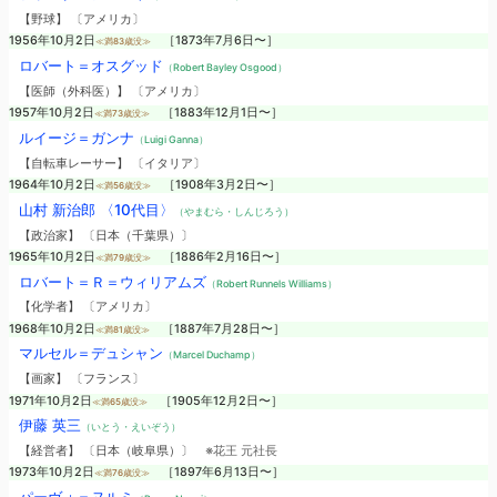
【野球】 〔アメリカ〕
1956年10月2日
［1873年7月6日〜］
≪満83歳没≫
ロバート＝オスグッド
（Robert Bayley Osgood）
【医師（外科医）】 〔アメリカ〕
1957年10月2日
［1883年12月1日〜］
≪満73歳没≫
ルイージ＝ガンナ
（Luigi Ganna）
【自転車レーサー】 〔イタリア〕
1964年10月2日
［1908年3月2日〜］
≪満56歳没≫
山村 新治郎 〈10代目〉
（やまむら・しんじろう）
【政治家】 〔日本（千葉県）〕
1965年10月2日
［1886年2月16日〜］
≪満79歳没≫
ロバート＝Ｒ＝ウィリアムズ
（Robert Runnels Williams）
【化学者】 〔アメリカ〕
1968年10月2日
［1887年7月28日〜］
≪満81歳没≫
マルセル＝デュシャン
（Marcel Duchamp）
【画家】 〔フランス〕
1971年10月2日
［1905年12月2日〜］
≪満65歳没≫
伊藤 英三
（いとう・えいぞう）
【経営者】 〔日本（岐阜県）〕
※花王 元社長
1973年10月2日
［1897年6月13日〜］
≪満76歳没≫