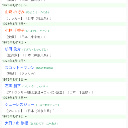
1975年1月16日〜
山郷 のぞみ
（やまごう・のぞみ）
【サッカー】 〔日本（埼玉県）〕
1975年1月17日〜
小林 千香子
（こばやし・ちかこ）
【女優】 〔日本（東京都）〕
1975年1月17日〜
杉田 俊介
（すぎた・しゅんすけ）
【批評家】 〔日本（神奈川県）〕
1975年1月17日〜
スコット＝マレン
（Scott Mullen）
【野球】 〔アメリカ〕
1975年1月18日〜
石黒 新平
（いしぐろ・しんぺい）
【アナウンサー/東北放送→ニッポン放送】 〔日本（千葉県）〕
1975年1月18日〜
シューレスジョー
（しゅーれすじょー）
【タレント】 〔日本（神奈川県）〕
1975年1月19日〜
大日ノ出 崇揚
（おおひので・たかあき）