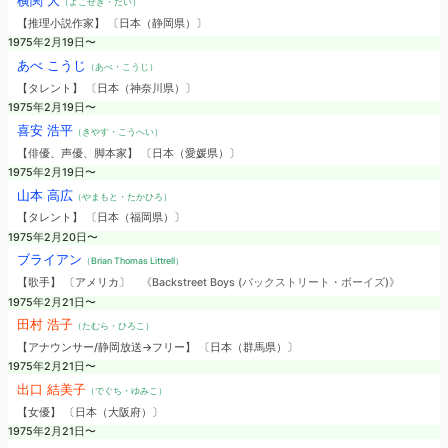
横関 大
（よこぜき・だい）
【推理小説作家】 〔日本（静岡県）〕
1975年2月19日〜
あべ こうじ
（あべ・こうじ）
【タレント】 〔日本（神奈川県）〕
1975年2月19日〜
喜安 浩平
（きやす・こうへい）
【俳優、声優、脚本家】 〔日本（愛媛県）〕
1975年2月19日〜
山本 高広
（やまもと・たかひろ）
【タレント】 〔日本（福岡県）〕
1975年2月20日〜
ブライアン
（Brian Thomas Littrell）
【歌手】 〔アメリカ〕
《Backstreet Boys (バックストリート・ボーイズ)》
1975年2月21日〜
田村 浩子
（たむら・ひろこ）
【アナウンサー/静岡放送→フリー】 〔日本（群馬県）〕
1975年2月21日〜
出口 結美子
（でぐち・ゆみこ）
【女優】 〔日本（大阪府）〕
1975年2月21日〜