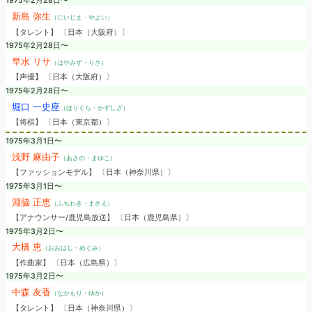
1975年2月28日〜
新島 弥生
（にいじま・やよい）
【タレント】 〔日本（大阪府）〕
1975年2月28日〜
早水 リサ
（はやみず・りさ）
【声優】 〔日本（大阪府）〕
1975年2月28日〜
堀口 一史座
（ほりぐち・かずしざ）
【将棋】 〔日本（東京都）〕
1975年3月1日〜
浅野 麻由子
（あさの・まゆこ）
【ファッションモデル】 〔日本（神奈川県）〕
1975年3月1日〜
淵脇 正恵
（ふちわき・まさえ）
【アナウンサー/鹿児島放送】 〔日本（鹿児島県）〕
1975年3月2日〜
大橋 恵
（おおはし・めぐみ）
【作曲家】 〔日本（広島県）〕
1975年3月2日〜
中森 友香
（なかもり・ゆか）
【タレント】 〔日本（神奈川県）〕