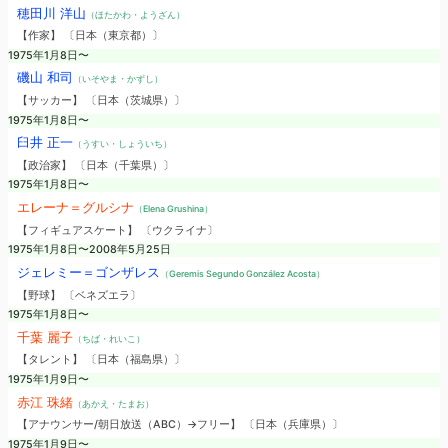
穂田川 洋山
（ほたかわ・ようざん）
【作家】 〔日本（東京都）〕
1975年1月8日〜
磯山 和司
（いそやま・かずし）
【サッカー】 〔日本（茨城県）〕
1975年1月8日〜
臼井 正一
（うすい・しょういち）
【政治家】 〔日本（千葉県）〕
1975年1月8日〜
エレーナ＝グルシナ
（Elena Grushina）
【フィギュアスケート】 〔ウクライナ〕
1975年1月8日〜2008年5月25日
ジェレミー＝ゴンザレス
（Geremis Segundo González Acosta）
【野球】 〔ベネズエラ〕
1975年1月8日〜
千葉 麗子
（ちば・れいこ）
【タレント】 〔日本（福島県）〕
1975年1月9日〜
赤江 珠緒
（あかえ・たまお）
【アナウンサー/朝日放送（ABC）→フリー】 〔日本（兵庫県）〕
1975年1月9日〜