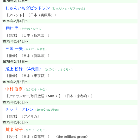
1975年2月4日〜
じゅんいちダビッドソン
（じゅんいち・だびっそん）
【タレント】 〔日本（兵庫県）〕
1975年2月4日〜
戸叶 尚
（とかの・ひさし）
【野球】 〔日本（栃木県）〕
1975年2月4日〜
三国 一夫
（みくに・かずお）
【俳優】 〔日本（新潟県）〕
1975年2月5日〜
尾上 松緑 〈4代目〉
（おのえ・しょうろく）
【俳優】 〔日本（東京都）〕
1975年2月5日〜
中村 香奈
（なかむら・かな）
【アナウンサー/毎日放送（MBS）】 〔日本（京都府）〕
1975年2月6日〜
チャド＝アレン
（John Chad Allen）
【野球】 〔アメリカ〕
1975年2月6日〜
川瀬 智子
（かわせ・ともこ）
【歌手】 〔日本（京都府）〕
《the brilliant green》