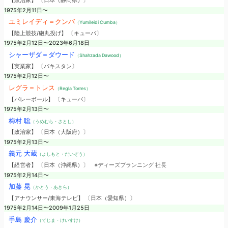
【政治家】 〔日本（静岡県）〕
1975年2月11日〜
ユミレイディ＝クンバ
（Yumileidi Cumba）
【陸上競技/砲丸投げ】 〔キューバ〕
1975年2月12日〜2023年6月18日
シャーザダ＝ダウード
（Shahzada Dawood）
【実業家】 〔パキスタン〕
1975年2月12日〜
レグラ＝トレス
（Regla Torres）
【バレーボール】 〔キューバ〕
1975年2月13日〜
梅村 聡
（うめむら・さとし）
【政治家】 〔日本（大阪府）〕
1975年2月13日〜
義元 大蔵
（よしもと・だいぞう）
【経営者】 〔日本（沖縄県）〕
※ディーズプランニング 社長
1975年2月14日〜
加藤 晃
（かとう・あきら）
【アナウンサー/東海テレビ】 〔日本（愛知県）〕
1975年2月14日〜2009年1月25日
手島 慶介
（てじま・けいすけ）