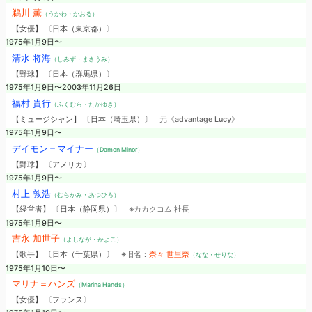
鵜川 薫
（うかわ・かおる）
【女優】 〔日本（東京都）〕
1975年1月9日〜
清水 将海
（しみず・まさうみ）
【野球】 〔日本（群馬県）〕
1975年1月9日〜2003年11月26日
福村 貴行
（ふくむら・たかゆき）
【ミュージシャン】 〔日本（埼玉県）〕
元《advantage Lucy》
1975年1月9日〜
デイモン＝マイナー
（Damon Minor）
【野球】 〔アメリカ〕
1975年1月9日〜
村上 敦浩
（むらかみ・あつひろ）
【経営者】 〔日本（静岡県）〕
※カカクコム 社長
1975年1月9日〜
吉永 加世子
（よしなが・かよこ）
【歌手】 〔日本（千葉県）〕
※旧名：
奈々 世里奈
（なな・せりな）
1975年1月10日〜
マリナ＝ハンズ
（Marina Hands）
【女優】 〔フランス〕