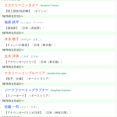
エカテリーニ＝タヌー
（Ekaterini Thanou）
【陸上競技/短距離】 〔ギリシャ〕
1975年2月1日〜
福原 鉄平
（ふくはら・てっぺい）
【漫画家】 〔日本（高知県）〕
1975年2月2日〜
水永 牧子
（みずなが・まきこ）
【チェンバロ奏者】 〔日本（東京都）〕
1975年2月3日〜
志水 洋美
（しみず・ひろみ）
【アナウンサー/フリー】 〔日本（東京都）〕
1975年2月4日〜
ナタリー＝インブルーリア
（Natalie Imbruglia）
【歌手、女優】 〔オーストラリア〕
1975年2月4日〜
ジークフリート＝グラブナー
（Siegfried Grabner）
【スノーボード】 〔オーストリア〕
1975年2月4日〜
佐藤 一司
（さとう・かずし）
【アナウンサー/ラジオ日本】 〔日本（神奈川県）〕