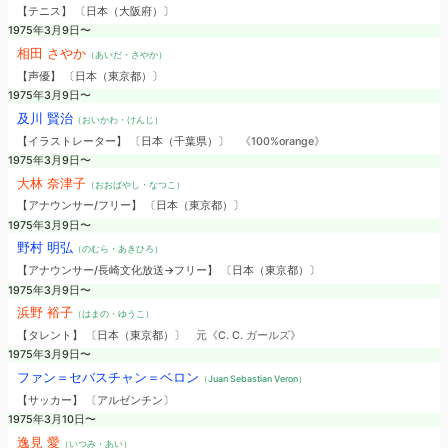
【テニス】 〔日本（大阪府）〕
1975年3月9日〜
相田 さやか
（あいだ・さやか）
【声優】 〔日本（東京都）〕
1975年3月9日〜
及川 賢治
（おいかわ・けんじ）
【イラストレーター】 〔日本（千葉県）〕
《100%orange》
1975年3月9日〜
大林 奈津子
（おおばやし・なつこ）
【アナウンサー/フリー】 〔日本（東京都）〕
1975年3月9日〜
野村 明弘
（のむら・あきひろ）
【アナウンサー/長崎文化放送→フリー】 〔日本（東京都）〕
1975年3月9日〜
浜野 裕子
（はまの・ゆうこ）
【タレント】 〔日本（東京都）〕
元《C. C. ガールズ》
1975年3月9日〜
ファン＝セバスチャン＝ベロン
（Juan Sebastian Veron）
【サッカー】 〔アルゼンチン〕
1975年3月10日〜
逸見 愛
（いつみ・あい）