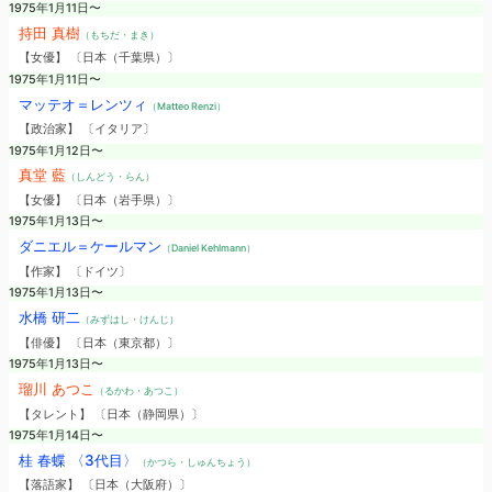
1975年1月11日〜
持田 真樹
（もちだ・まき）
【女優】 〔日本（千葉県）〕
1975年1月11日〜
マッテオ＝レンツィ
（Matteo Renzi）
【政治家】 〔イタリア〕
1975年1月12日〜
真堂 藍
（しんどう・らん）
【女優】 〔日本（岩手県）〕
1975年1月13日〜
ダニエル＝ケールマン
（Daniel Kehlmann）
【作家】 〔ドイツ〕
1975年1月13日〜
水橋 研二
（みずはし・けんじ）
【俳優】 〔日本（東京都）〕
1975年1月13日〜
瑠川 あつこ
（るかわ・あつこ）
【タレント】 〔日本（静岡県）〕
1975年1月14日〜
桂 春蝶 〈3代目〉
（かつら・しゅんちょう）
【落語家】 〔日本（大阪府）〕