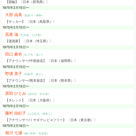
【競輪】 〔日本（群馬県）〕
1975年2月15日〜
大部 由美
（おおべ・ゆみ）
【サッカー】 〔日本（鳥取県）〕
1975年2月15日〜
高尾 滋
（たかお・しげる）
【漫画家】 〔日本（埼玉県）〕
1975年2月15日〜
田口 麻衣
（たぐち・まい）
【アナウンサー/中国放送】 〔日本（福岡県）〕
1975年2月15日〜
野溝 美子
（のみぞ・みこ）
【アナウンサー/熊本放送】 〔日本（熊本県）〕
1975年2月15日〜
原田 ひとみ
（はらだ・ひとみ）
【タレント】 〔日本（大阪府）〕
1975年2月15日〜
藤村 由紀子
（ふじむら・ゆきこ）
【アナウンサー/ミヤギテレビ→フリー】 〔日本（東京都）〕
1975年2月16日〜
相川 七瀬
（あいかわ・ななせ）