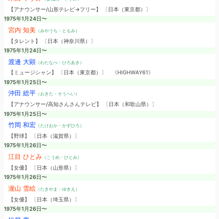
【アナウンサー/山形テレビ→フリー】 〔日本（東京都）〕
1975年1月24日〜
宮内 知美
（みやうち・ともみ）
【タレント】 〔日本（神奈川県）〕
1975年1月24日〜
渡邊 大顕
（わたなべ・ひろあき）
【ミュージシャン】 〔日本（東京都）〕
《HIGHWAY61》
1975年1月25日〜
沖田 総平
（おきた・そうへい）
【アナウンサー/高知さんさんテレビ】 〔日本（和歌山県）〕
1975年1月25日〜
竹岡 和宏
（たけおか・かずひろ）
【野球】 〔日本（滋賀県）〕
1975年1月26日〜
江目 ひとみ
（こうめ・ひとみ）
【女優】 〔日本（山形県）〕
1975年1月26日〜
瀧山 雪絵
（たきやま・ゆきえ）
【女優】 〔日本（埼玉県）〕
1975年1月26日〜