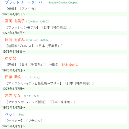
ブラッドリー＝クーパー
（Bradley Charles Cooper）
【俳優】 〔アメリカ〕
1975年1月6日〜
高岡 由美子
（たかおか・ゆみこ）
【ファッションモデル】 〔日本（神奈川県）〕
1975年1月6日〜
日向 あずみ
（ひゅうが・あずみ）
【格闘家/プロレス】 〔日本（千葉県）〕
1975年1月6日〜
ゆかな
【声優】 〔日本（千葉県）〕
※旧名：
野上 ゆかな
1975年1月7日〜
伊藤 里絵
（いとう・りえ）
【アナウンサー/テレビ新広島→フリー】 〔日本（神奈川県）〕
1975年1月7日〜
木内 なな
（きうち・なな）
【アナウンサー/テレビ新潟】 〔日本（東京都）〕
1975年1月7日〜
ベット
（Beto）
【サッカー】 〔ブラジル〕
1975年1月7日〜