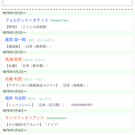
1975年1月1日〜
フェルナンド＝タティス
（Fernand Tatis）
【野球】 〔ドミニカ共和国〕
1975年1月1日〜
尾田 栄一郎
（おだ・えいいちろう）
【漫画家】 〔日本（熊本県）〕
1975年1月1日〜
真瀬 樹里
（まなせ・じゅり）
【女優】 〔日本（東京都）〕
1975年1月2日〜
佐藤 利恵
（さとう・りえ）
【アナウンサー/長崎放送→フリー】 〔日本（長崎県）〕
1975年1月3日〜
堀井 与志郎
（ほりい・よしろう）
【ミュージシャン】 〔日本（石川県）〕
《HIGHWAY61》
1975年1月4日〜
サンドラ＝キリアシス
（Sandra Kiriasis）
【そり競技/ボブスレー】 〔ドイツ〕
1975年1月5日〜