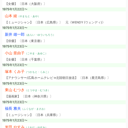
【女優】 〔日本（大阪府）〕
1975年1月22日〜
山本 綾
（やまもと・あや）
【ミュージシャン】 〔日本（広島県）〕
元《WENDY (ウェンディ)》
1975年1月23日〜
新井 雄一郎
（あらい・ゆういちろう）
【俳優】 〔日本（東京都）〕
1975年1月23日〜
小山 亜由子
（こやま・あゆこ）
【女優】 〔日本（千葉県）〕
1975年1月23日〜
塚本 くみ子
（つかもと・くみこ）
【アナウンサー/広島ホームテレビ→北陸朝日放送】 〔日本（鹿児島県）〕
1975年1月23日〜
東山 むつき
（とうやま・むつき）
【漫画家】 〔日本（神奈川県）〕
1975年1月23日〜
福長 雅夫
（ふくなが・まさお）
【ミュージシャン】 〔日本（兵庫県）〕
1975年1月23日〜
米田 やすみ
（よねだ・やすみ）