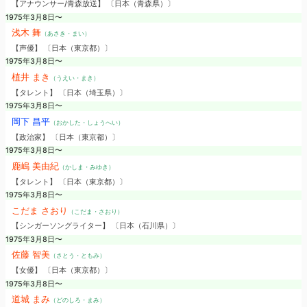
【アナウンサー/青森放送】 〔日本（青森県）〕
1975年3月8日〜
浅木 舞
（あさき・まい）
【声優】 〔日本（東京都）〕
1975年3月8日〜
植井 まき
（うえい・まき）
【タレント】 〔日本（埼玉県）〕
1975年3月8日〜
岡下 昌平
（おかした・しょうへい）
【政治家】 〔日本（東京都）〕
1975年3月8日〜
鹿嶋 美由紀
（かしま・みゆき）
【タレント】 〔日本（東京都）〕
1975年3月8日〜
こだま さおり
（こだま・さおり）
【シンガーソングライター】 〔日本（石川県）〕
1975年3月8日〜
佐藤 智美
（さとう・ともみ）
【女優】 〔日本（東京都）〕
1975年3月8日〜
道城 まみ
（どのしろ・まみ）