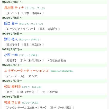
1975年2月6日〜
具志堅 ティナ
（ぐしけん・てぃな）
【タレント】 〔日本（沖縄県）〕
1975年2月6日〜
阪口 良平
（さかぐち・りょうへい）
【レーシングドライバー】 〔日本（大阪府）〕
1975年2月6日〜
渡辺 将人
（わたなべ・まさひと）
【政治学者】 〔日本（東京都）〕
1975年2月7日〜
小西 一幸
（こにし・かずゆき）
【経営者】 〔日本（神奈川県）〕
※石垣食品 社長
1975年2月7日〜
エリザベータ＝ティーシェンコ
（Elizaveta Tichtchenko）
【バレーボール】 〔ロシア〕
1975年2月7日〜
松田 樹利亜
（まつだ・じゅりあ）
【歌手】 〔日本（大阪府）〕
元《BABY'S》
1975年2月8日〜
村瀬 ひとみ
（むらせ・ひとみ）
【アナウンサー/山口放送→フリー】 〔日本（神奈川県）〕