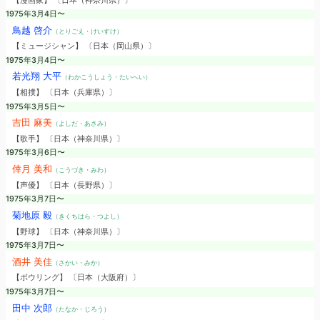
【漫画家】 〔日本（神奈川県）〕
1975年3月4日〜
鳥越 啓介
（とりごえ・けいすけ）
【ミュージシャン】 〔日本（岡山県）〕
1975年3月4日〜
若光翔 大平
（わかこうしょう・たいへい）
【相撲】 〔日本（兵庫県）〕
1975年3月5日〜
吉田 麻美
（よしだ・あさみ）
【歌手】 〔日本（神奈川県）〕
1975年3月6日〜
倖月 美和
（こうづき・みわ）
【声優】 〔日本（長野県）〕
1975年3月7日〜
菊地原 毅
（きくちはら・つよし）
【野球】 〔日本（神奈川県）〕
1975年3月7日〜
酒井 美佳
（さかい・みか）
【ボウリング】 〔日本（大阪府）〕
1975年3月7日〜
田中 次郎
（たなか・じろう）