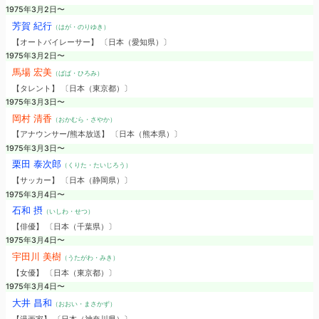
1975年3月2日〜
芳賀 紀行
（はが・のりゆき）
【オートバイレーサー】 〔日本（愛知県）〕
1975年3月2日〜
馬場 宏美
（ばば・ひろみ）
【タレント】 〔日本（東京都）〕
1975年3月3日〜
岡村 清香
（おかむら・さやか）
【アナウンサー/熊本放送】 〔日本（熊本県）〕
1975年3月3日〜
栗田 泰次郎
（くりた・たいじろう）
【サッカー】 〔日本（静岡県）〕
1975年3月4日〜
石和 摂
（いしわ・せつ）
【俳優】 〔日本（千葉県）〕
1975年3月4日〜
宇田川 美樹
（うたがわ・みき）
【女優】 〔日本（東京都）〕
1975年3月4日〜
大井 昌和
（おおい・まさかず）