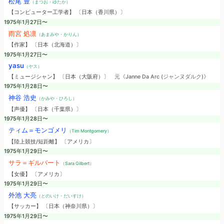
松尾 豊
（まつお・ゆたか）
【コンピューター工学者】 〔日本（香川県）〕
1975年1月27日〜
雨宮 処凛
（あまみや・かりん）
【作家】 〔日本（北海道）〕
1975年1月27日〜
yasu
（ヤス）
【ミュージシャン】 〔日本（大阪府）〕
元《Janne Da Arc (ジャンヌダルク)》
1975年1月28日〜
神谷 浩史
（かみや・ひろし）
【声優】 〔日本（千葉県）〕
1975年1月28日〜
ティム＝モンゴメリ
（Tim Montgomery）
【陸上競技/短距離】 〔アメリカ〕
1975年1月29日〜
サラ＝ギルバート
（Sara Gilbert）
【女優】 〔アメリカ〕
1975年1月29日〜
外池 大亮
（とのいけ・だいすけ）
【サッカー】 〔日本（神奈川県）〕
1975年1月29日〜