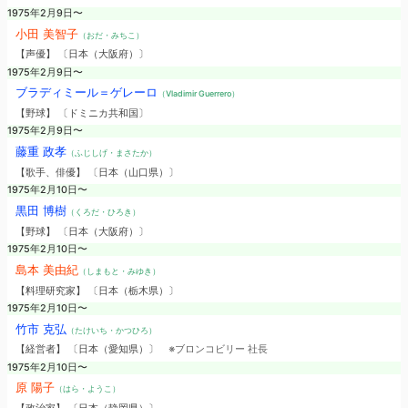
1975年2月9日〜
小田 美智子
（おだ・みちこ）
【声優】 〔日本（大阪府）〕
1975年2月9日〜
ブラディミール＝ゲレーロ
（Vladimir Guerrero）
【野球】 〔ドミニカ共和国〕
1975年2月9日〜
藤重 政孝
（ふじしげ・まさたか）
【歌手、俳優】 〔日本（山口県）〕
1975年2月10日〜
黒田 博樹
（くろだ・ひろき）
【野球】 〔日本（大阪府）〕
1975年2月10日〜
島本 美由紀
（しまもと・みゆき）
【料理研究家】 〔日本（栃木県）〕
1975年2月10日〜
竹市 克弘
（たけいち・かつひろ）
【経営者】 〔日本（愛知県）〕
※ブロンコビリー 社長
1975年2月10日〜
原 陽子
（はら・ようこ）