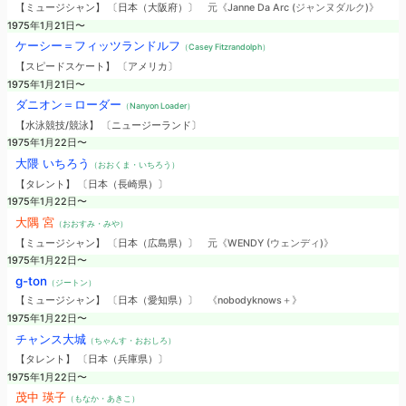
【ミュージシャン】 〔日本（大阪府）〕
元《Janne Da Arc (ジャンヌダルク)》
1975年1月21日〜
ケーシー＝フィッツランドルフ
（Casey Fitzrandolph）
【スピードスケート】 〔アメリカ〕
1975年1月21日〜
ダニオン＝ローダー
（Nanyon Loader）
【水泳競技/競泳】 〔ニュージーランド〕
1975年1月22日〜
大隈 いちろう
（おおくま・いちろう）
【タレント】 〔日本（長崎県）〕
1975年1月22日〜
大隅 宮
（おおすみ・みや）
【ミュージシャン】 〔日本（広島県）〕
元《WENDY (ウェンディ)》
1975年1月22日〜
g-ton
（ジートン）
【ミュージシャン】 〔日本（愛知県）〕
《nobodyknows＋》
1975年1月22日〜
チャンス大城
（ちゃんす・おおしろ）
【タレント】 〔日本（兵庫県）〕
1975年1月22日〜
茂中 瑛子
（もなか・あきこ）