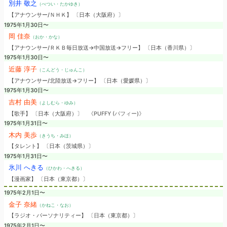
別井 敬之
（べつい・たかゆき）
【アナウンサー/ＮＨＫ】 〔日本（大阪府）〕
1975年1月30日〜
岡 佳奈
（おか・かな）
【アナウンサー/ＲＫＢ毎日放送→中国放送→フリー】 〔日本（香川県）〕
1975年1月30日〜
近藤 淳子
（こんどう・じゅんこ）
【アナウンサー/北陸放送→フリー】 〔日本（愛媛県）〕
1975年1月30日〜
吉村 由美
（よしむら・ゆみ）
【歌手】 〔日本（大阪府）〕
《PUFFY (パフィー)》
1975年1月31日〜
木内 美歩
（きうち・みほ）
【タレント】 〔日本（茨城県）〕
1975年1月31日〜
氷川 へきる
（ひかわ・へきる）
【漫画家】 〔日本（東京都）〕
1975年2月1日〜
金子 奈緒
（かねこ・なお）
【ラジオ・パーソナリティー】 〔日本（東京都）〕
1975年2月1日〜