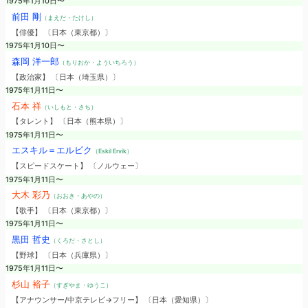
1975年1月10日〜
前田 剛
（まえだ・たけし）
【俳優】 〔日本（東京都）〕
1975年1月10日〜
森岡 洋一郎
（もりおか・よういちろう）
【政治家】 〔日本（埼玉県）〕
1975年1月11日〜
石本 祥
（いしもと・さち）
【タレント】 〔日本（熊本県）〕
1975年1月11日〜
エスキル＝エルビク
（Eskil Ervik）
【スピードスケート】 〔ノルウェー〕
1975年1月11日〜
大木 彩乃
（おおき・あやの）
【歌手】 〔日本（東京都）〕
1975年1月11日〜
黒田 哲史
（くろだ・さとし）
【野球】 〔日本（兵庫県）〕
1975年1月11日〜
杉山 裕子
（すぎやま・ゆうこ）
【アナウンサー/中京テレビ→フリー】 〔日本（愛知県）〕