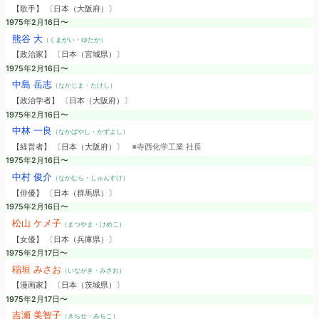
【歌手】 〔日本（大阪府）〕
1975年2月16日〜
熊谷 大
（くまがい・ゆたか）
【政治家】 〔日本（宮城県）〕
1975年2月16日〜
中島 岳志
（なかじま・たけし）
【政治学者】 〔日本（大阪府）〕
1975年2月16日〜
中林 一良
（なかばやし・かずよし）
【経営者】 〔日本（大阪府）〕
※寺西化学工業 社長
1975年2月16日〜
中村 俊介
（なかむら・しゅんすけ）
【俳優】 〔日本（群馬県）〕
1975年2月16日〜
松山 ケメ子
（まつやま・けめこ）
【女優】 〔日本（兵庫県）〕
1975年2月17日〜
稲垣 みさお
（いながき・みさお）
【漫画家】 〔日本（茨城県）〕
1975年2月17日〜
吉瀬 美智子
（きちせ・みちこ）