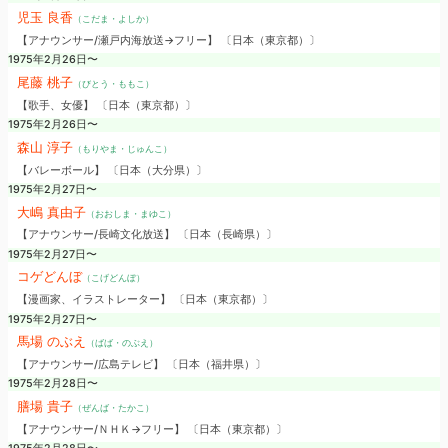
児玉 良香
（こだま・よしか）
【アナウンサー/瀬戸内海放送→フリー】 〔日本（東京都）〕
1975年2月26日〜
尾藤 桃子
（びとう・ももこ）
【歌手、女優】 〔日本（東京都）〕
1975年2月26日〜
森山 淳子
（もりやま・じゅんこ）
【バレーボール】 〔日本（大分県）〕
1975年2月27日〜
大嶋 真由子
（おおしま・まゆこ）
【アナウンサー/長崎文化放送】 〔日本（長崎県）〕
1975年2月27日〜
コゲどんぼ
（こげどんぼ）
【漫画家、イラストレーター】 〔日本（東京都）〕
1975年2月27日〜
馬場 のぶえ
（ばば・のぶえ）
【アナウンサー/広島テレビ】 〔日本（福井県）〕
1975年2月28日〜
膳場 貴子
（ぜんば・たかこ）
【アナウンサー/ＮＨＫ→フリー】 〔日本（東京都）〕