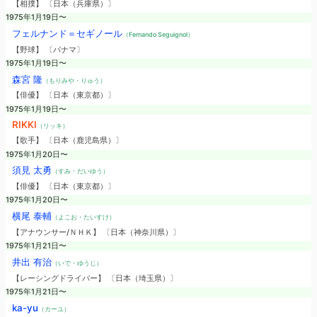
【相撲】 〔日本（兵庫県）〕
1975年1月19日〜
フェルナンド＝セギノール
（Fernando Seguignol）
【野球】 〔パナマ〕
1975年1月19日〜
森宮 隆
（もりみや・りゅう）
【俳優】 〔日本（東京都）〕
1975年1月19日〜
RIKKI
（リッキ）
【歌手】 〔日本（鹿児島県）〕
1975年1月20日〜
須見 太勇
（すみ・だいゆう）
【俳優】 〔日本（東京都）〕
1975年1月20日〜
横尾 泰輔
（よこお・たいすけ）
【アナウンサー/ＮＨＫ】 〔日本（神奈川県）〕
1975年1月21日〜
井出 有治
（いで・ゆうじ）
【レーシングドライバー】 〔日本（埼玉県）〕
1975年1月21日〜
ka-yu
（カーユ）