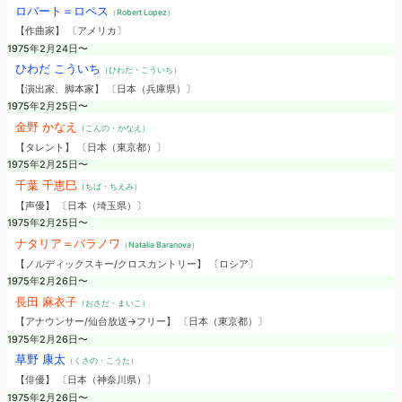
ロバート＝ロペス
（Robert Lopez）
【作曲家】 〔アメリカ〕
1975年2月24日〜
ひわだ こういち
（ひわだ・こういち）
【演出家、脚本家】 〔日本（兵庫県）〕
1975年2月25日〜
金野 かなえ
（こんの・かなえ）
【タレント】 〔日本（東京都）〕
1975年2月25日〜
千葉 千恵巳
（ちば・ちえみ）
【声優】 〔日本（埼玉県）〕
1975年2月25日〜
ナタリア＝バラノワ
（Natalia Baranova）
【ノルディックスキー/クロスカントリー】 〔ロシア〕
1975年2月26日〜
長田 麻衣子
（おさだ・まいこ）
【アナウンサー/仙台放送→フリー】 〔日本（東京都）〕
1975年2月26日〜
草野 康太
（くさの・こうた）
【俳優】 〔日本（神奈川県）〕
1975年2月26日〜