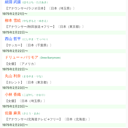
細淵 武揚
（ほそぶち・たけあき）
【アナウンサー/ラジオ日本】 〔日本（埼玉県）〕
1975年2月21日〜
柳本 雪絵
（やなぎもと・ゆきえ）
【アナウンサー/秋田放送→フリー】 〔日本（東京都）〕
1975年2月22日〜
西山 哲平
（にしやま・てっぺい）
【サッカー】 〔日本（千葉県）〕
1975年2月22日〜
ドリュー＝バリモア
（Drew Barrymore）
【女優】 〔アメリカ〕
1975年2月22日〜
丸山 利奈
（まるやま・りな）
【タレント】 〔日本（東京都）〕
1975年2月23日〜
小林 香織
（こばやし・かおり）
【女優】 〔日本（埼玉県）〕
1975年2月23日〜
佐藤 麻美
（さとう・まみ）
【アナウンサー/北海道テレビ→フリー】 〔日本（北海道）〕
1975年2月23日〜