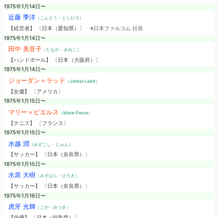
1975年1月14日〜
近藤 季洋
（こんどう・としひろ）
【経営者】 〔日本（愛知県）〕
※日本ファルコム 社長
1975年1月14日〜
田中 美音子
（たなか・みねこ）
【ハンドボール】 〔日本（大阪府）〕
1975年1月14日〜
ジョーダン＝ラッド
（Jordan Ladd）
【女優】 〔アメリカ〕
1975年1月15日〜
マリー＝ピエルス
（Marie Pierce）
【テニス】 〔フランス〕
1975年1月15日〜
水越 潤
（みずこし・じゅん）
【サッカー】 〔日本（奈良県）〕
1975年1月15日〜
水原 大樹
（みずはら・ひろき）
【サッカー】 〔日本（奈良県）〕
1975年1月16日〜
虎牙 光輝
（こが・みつき）
【俳優】 〔日本（福島県）〕